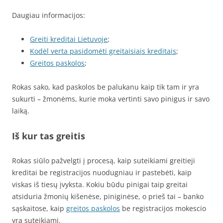
Daugiau informacijos:
Greiti kreditai Lietuvoje
;
Kodėl verta pasidomėti greitaisiais kreditais
;
Greitos paskolos
;
Rokas sako, kad paskolos be palukanu kaip tik tam ir yra
sukurti – žmonėms, kurie moka vertinti savo pinigus ir savo
laiką.
Iš kur tas greitis
Rokas siūlo pažvelgti į procesą, kaip suteikiami greitieji
kreditai be registracijos nuodugniau ir pastebėti, kaip
viskas iš tiesų įvyksta. Kokiu būdu pinigai taip greitai
atsiduria žmonių kišenėse, piniginėse, o prieš tai – banko
sąskaitose, kaip
greitos paskolos
be registracijos mokescio
yra suteikiami.