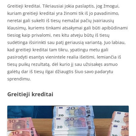
Greitieji kreditai. Tikriausiai jokia paslaptis, jog žmogui,
kuriam greitieji kreditai yra žinomi tik iš jo pavadinimo,
neretai gali sukelti iš tiesų nemažai pačių įvairiausių
klausimų, kuriems tinkami atsakymai gali būti apibūdinami
tiesiog kaip privalomi, nes kitu atveju būtų iš tiesų
sudėtinga išsirinkti sau patį geriausią variantą. Juo labiau,
kad greitieji kreditai tam tikru, ypatingu metu gali
pasirodyti esantys vienintele realia išeitimi, lemiančia iš
tiesų puikų rezultatą, dėl kurio jį sau užsisakęs asmuo
galėtų dar iš tiesų ilgai džiaugtis šiuo savo padarytu
sprendimu.
Greitieji kreditai