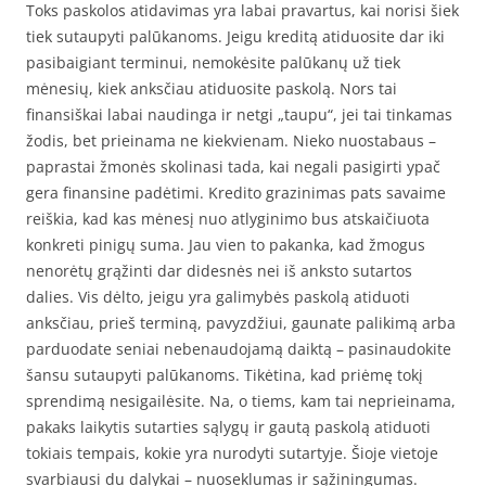
Toks paskolos atidavimas yra labai pravartus, kai norisi šiek
tiek sutaupyti palūkanoms. Jeigu kreditą atiduosite dar iki
pasibaigiant terminui, nemokėsite palūkanų už tiek
mėnesių, kiek anksčiau atiduosite paskolą. Nors tai
finansiškai labai naudinga ir netgi „taupu“, jei tai tinkamas
žodis, bet prieinama ne kiekvienam. Nieko nuostabaus –
paprastai žmonės skolinasi tada, kai negali pasigirti ypač
gera finansine padėtimi. Kredito grazinimas pats savaime
reiškia, kad kas mėnesį nuo atlyginimo bus atskaičiuota
konkreti pinigų suma. Jau vien to pakanka, kad žmogus
nenorėtų grąžinti dar didesnės nei iš anksto sutartos
dalies. Vis dėlto, jeigu yra galimybės paskolą atiduoti
anksčiau, prieš terminą, pavyzdžiui, gaunate palikimą arba
parduodate seniai nebenaudojamą daiktą – pasinaudokite
šansu sutaupyti palūkanoms. Tikėtina, kad priėmę tokį
sprendimą nesigailėsite. Na, o tiems, kam tai neprieinama,
pakaks laikytis sutarties sąlygų ir gautą paskolą atiduoti
tokiais tempais, kokie yra nurodyti sutartyje. Šioje vietoje
svarbiausi du dalykai – nuoseklumas ir sąžiningumas.