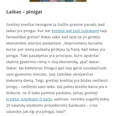
Laikas – pinigai
Greitieji kreditai tiesiogine ta žodžio prasme parodo, kad
laikas yra pinigai. Kur dar
kreditai gali būti suteikiami
taip
fantastiškai greitai? Rokas sako, kad apie tai jis girdėjo
ekonomikos istorijos paskaitose. „Neprisimenu kuriame
kurse, per vieną paskaitą girdėjau tą frazę, kad laikas yra
pinigai. Toks pasakymas yra principas, kuris apskritai
skatina gyvenimo ritmą ir visą ekonomiką, ypač dabar.
Dabar, kai kiekvienas žmogus gali taip gerai susiskaičiuoti
savo gyvenimo minutes, taip žaibiškai skriejančias
kiekvieną dieną. Taigi, greitieji kreditai yra būdas neišleisti
pinigų – neišleisti savo laiko. Gal paties kredito kaina yra ir
didesnė, ne iš bako paimtos paskolos, tačiau greitieji
kreditai suteikiami iš karto
, vadinasi, nereikia sugaišti kokių
20 valandų visokioms procedūroms bankuose – o tos
valandos juk irgi yra pinigai, taip?“.