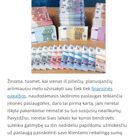
Žinoma, tuomet, kai vienas iš piliečių, planuojančių
artimiausiu metu užsisakyti sau šiek tiek
finansinės
pagalbos
, naudodamasis skolinimo paslaugas teikiančia
įmonės paslaugomis, daro tai pirmą kartą, jam neretai
iškyla pakankamai nemažai su tuo susijusių neaiškumų.
Pavyzdžiui, neretai šiais laikais kai kurios bendrovės
suteikia galimybę su itin nedideliu papildomu užmokesčiu
už paslaugą pasiskolinti savo klientams reikalingą sumą.