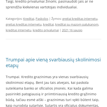
Taigi, kredito privalumai žinomi, pasinaudoti jais ar ne
sprendžia kiekvienas vartotojas individualiai.
Kategorijos:
Kreditai
,
Paskolos
| Žymos:
greitai kreditas internetu
,
greitas kreditas internetu
,
kreditai
,
kreditai su mazom palukanom
,
kreditas internetu
,
kredito privalumai
|
2021 16 sausio
Trumpai apie vieną svarbiausių skolinimosi
etapų
Trumpai. Kredito grazinimas yra vienas svarbiausių
skolinimosi etapų. Bent jau tais atvejais, kai paskola
suteikiama banko ar oficialios įmonės. Kai kada galima
pasirinkti patogiausią ir priimtiniausią kredito grąžinimo
būdą, tačiau esmė aiški – grazinimas turi vykti būtent taip,
kaip nurodyta sutartyje. Sutartis yra oficialus dokumentas,