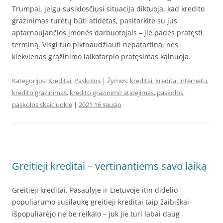
Trumpai, jeigu susiklosčiusi situacija diktuoja, kad kredito
grazinimas turėtų būti atidėtas, pasitarkite su jus
aptarnaujančios įmonės darbuotojais – jie padės pratęsti
terminą. Visgi tuo piktnaudžiauti nepatartina, nes
kiekvienas grąžinimo laikotarpio pratęsimas kainuoja.
Kategorijos:
Kreditai
,
Paskolos
| Žymos:
kreditai
,
kreditai internetu
,
kredito grazinimas
,
kredito grazinimo atidejimas
,
paskolos
,
paskolos skaiciuokle
|
2021 16 sausio
Greitieji kreditai – vertinantiems savo laiką
Greitieji kreditai. Pasaulyje ir Lietuvoje itin didelio
populiarumo susilaukę greitieji kreditai taip žaibiškai
išpopuliarėjo ne be reikalo – juk jie turi labai daug