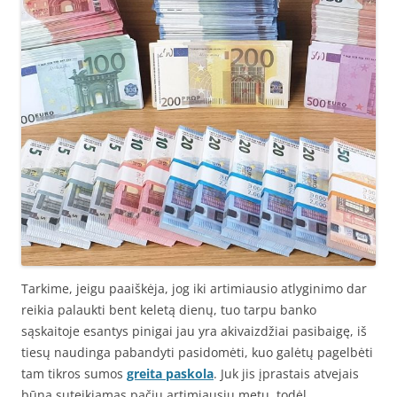
Tarkime, jeigu paaiškėja, jog iki artimiausio atlyginimo dar
reikia palaukti bent keletą dienų, tuo tarpu banko
sąskaitoje esantys pinigai jau yra akivaizdžiai pasibaigę, iš
tiesų naudinga pabandyti pasidomėti, kuo galėtų pagelbėti
tam tikros sumos
greita paskola
. Juk jis įprastais atvejais
būna suteikiamas pačiu artimiausiu metu, todėl