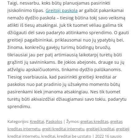
Taigi, nesvarbu, koks būtų planuojamas pasirinkti
įsiskolinimo tipas.
Greitoji paskola
ar galbūt pakankamai
nemažo dydžio paskola – tiesiog būtina tokį savo veiksmą
atlikti iš tiesų atsakingai. Juk tik tuomet vėliau galima tik
džiūgauti dėl savo padaryto atitinkamo sprendimo. O gauti
greitieji pagalbininkai, priklausomai nuo jų ypatybių bei,
žinoma, konkrečių gavėjų turimų būdingų bruožų,
tikriausiai jau per patį artimiausią laikotarpį turėtų būti
grąžinti jų savininkams. Be jokios abejonės, drauge su jų
atžvilgiu apskaičiuotomis, tinkamo dydžio palūkanomis.
Tiesiog svarbiausia, kad pasirinkti greitieji kreditai ar
paskolos nuo pat pradinio jų užsakymo momento būtų
pasirenkami kiek įmanoma atsakingiau. Nes tik tuomet
turėtų būti akivaizdžiai džiaugiamasi savo tokiu, padarytu
sprendimu.
Kategorijos:
Kreditai
,
Paskolos
| Žymos:
greitas kreditas
,
greitas
kreditas internetu
,
greiti kreditai internetu
,
greitieji kreditai
,
greitieji
kreditai internetu
,
kreditai
,
kreditai be uzstato
|
2022 16 sausio