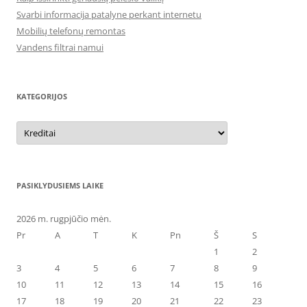
Svarbi informacija patalyne perkant internetu
Mobilių telefonų remontas
Vandens filtrai namui
KATEGORIJOS
Kategorijos
PASIKLYDUSIEMS LAIKE
2026 m. rugpjūčio mėn.
Pr
A
T
K
Pn
Š
S
1
2
3
4
5
6
7
8
9
10
11
12
13
14
15
16
17
18
19
20
21
22
23