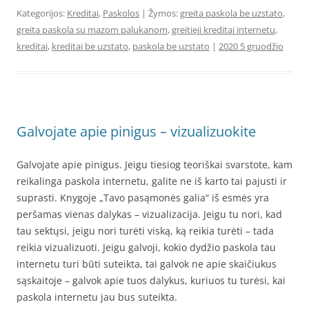
Kategorijos:
Kreditai
,
Paskolos
| Žymos:
greita paskola be uzstato
,
greita paskola su mazom palukanom
,
greitieji kreditai internetu
,
kreditai
,
kreditai be uzstato
,
paskola be uzstato
|
2020 5 gruodžio
Galvojate apie pinigus – vizualizuokite
Galvojate apie pinigus. Jeigu tiesiog teoriškai svarstote, kam
reikalinga paskola internetu, galite ne iš karto tai pajusti ir
suprasti. Knygoje „Tavo pasąmonės galia“ iš esmės yra
peršamas vienas dalykas – vizualizacija. Jeigu tu nori, kad
tau sektųsi, jeigu nori turėti viską, ką reikia turėti – tada
reikia vizualizuoti. Jeigu galvoji, kokio dydžio paskola tau
internetu turi būti suteikta, tai galvok ne apie skaičiukus
sąskaitoje – galvok apie tuos dalykus, kuriuos tu turėsi, kai
paskola internetu jau bus suteikta.