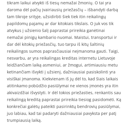
tikram laikui atvykti iš tiesų nemažai žmonių. O tai yra
daroma dėl pačių įvairiausių priežasčių – išbandyti darbą
tam tikroje srityje, užsidirbti šiek tiek itin reikalingų
papildomų pajamų ar dar kitokiais tikslais. O juk vos tik
atvykus į užsienio šalį paprastai prireikia ganėtinai
nemažai pinigų kambario nuomai. Maistui, transportui ir
dar dėl kitokių priežasčių, tuo tarpu iš kitų šaltinių
reikalingos sumos paprasčiausiai neįmanoma gauti. Taigi,
nesvarbu, ar yra reikalingas kreditas internetu Lietuvoje
leidžiančiam laiką asmeniui, ar žmogui, artimiausiu metu
ketinančiam išvykti į užsienį, dažniausiai pasiskolinti yra
visiškai įmanoma. Kiekvienam iš jų dėl to, kad šiais laikais
atitinkamo pobūdžio pasiūlymai ne vienos įmonės yra itin
akivaizdžiai išvystyti. Ir dėl tokios priežasties, renkantis sau
reikalingą kreditą paprastai prireikia tiesiog pasidomėti. Ką
konkrečiai galėtų pateikti pasirinktų bendrovių pasiūlymai,
juo labiau, kad tai padaryti dažniausiai pavyksta per patį
trumpiausią laiką.