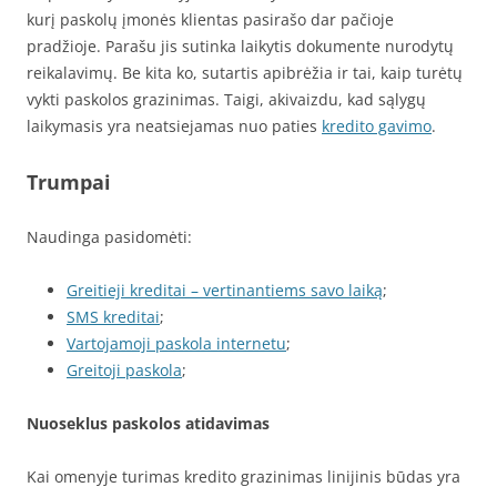
kurį paskolų įmonės klientas pasirašo dar pačioje
pradžioje. Parašu jis sutinka laikytis dokumente nurodytų
reikalavimų. Be kita ko, sutartis apibrėžia ir tai, kaip turėtų
vykti paskolos grazinimas. Taigi, akivaizdu, kad sąlygų
laikymasis yra neatsiejamas nuo paties
kredito gavimo
.
Trumpai
Naudinga pasidomėti:
Greitieji kreditai – vertinantiems savo laiką
;
SMS kreditai
;
Vartojamoji paskola internetu
;
Greitoji paskola
;
Nuoseklus paskolos atidavimas
Kai omenyje turimas kredito grazinimas linijinis būdas yra