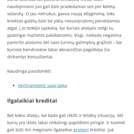
naudojimasis juo gali būti pradedamas vos per keletą
valandų. O jau netrukus, gavus naują atlyginimą, toks
kreditas galėtų būti be jokių nesusipratimų pervedamas
atgal, į jo teikėjo sąskaitą, kai kuriais atvejais netgi su
ypatingai mažomis palūkanomis. Visgi, niekada negalima
pamiršti atidumo dėl savo turimų galimybių grąžinti – kai
kuriose bendrovėse labai akivaizdžiai pagelbėja čia
dirbantys konsultantai.
Naudinga pasidomėti:
Vertinantiems savo laiką
;
Ilgalaikiai kreditai
Bet kokiu atveju, kai kada gali iškilti ir kitokių situacijų, dėl
kurių yra išties labai reikalingi papildomi pinigai. Ir tuomet
gali būti itin mėgstami ilgalaikiai
greitieji
kreditai. Juk