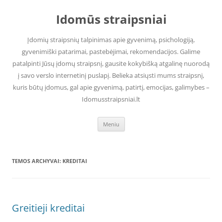
Pereiti
prie
Idomūs straipsniai
turinio
Įdomių straipsnių talpinimas apie gyvenimą, psichologiją,
gyvenimiški patarimai, pastebėjimai, rekomendacijos. Galime
patalpinti Jūsų įdomų straipsnį, gausite kokybišką atgalinę nuorodą
į savo verslo internetinį puslapį. Belieka atsiųsti mums straipsnį,
kuris būtų įdomus, gal apie gyvenimą, patirtį, emocijas, galimybes –
Idomusstraipsniai.lt
Meniu
TEMOS ARCHYVAI:
KREDITAI
Greitieji kreditai