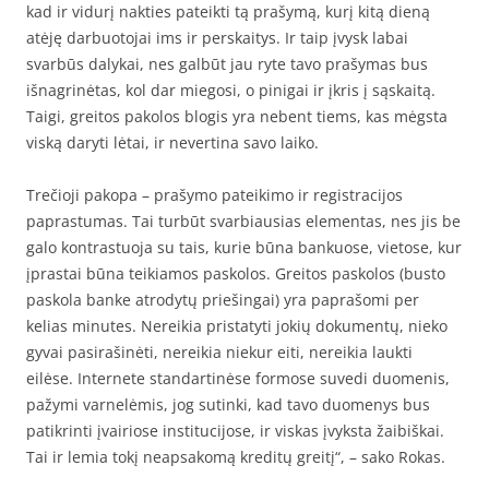
kad ir vidurį nakties pateikti tą prašymą, kurį kitą dieną
atėję darbuotojai ims ir perskaitys. Ir taip įvysk labai
svarbūs dalykai, nes galbūt jau ryte tavo prašymas bus
išnagrinėtas, kol dar miegosi, o pinigai ir įkris į sąskaitą.
Taigi, greitos pakolos blogis yra nebent tiems, kas mėgsta
viską daryti lėtai, ir nevertina savo laiko.
Trečioji pakopa – prašymo pateikimo ir registracijos
paprastumas. Tai turbūt svarbiausias elementas, nes jis be
galo kontrastuoja su tais, kurie būna bankuose, vietose, kur
įprastai būna teikiamos paskolos. Greitos paskolos (busto
paskola banke atrodytų priešingai) yra paprašomi per
kelias minutes. Nereikia pristatyti jokių dokumentų, nieko
gyvai pasirašinėti, nereikia niekur eiti, nereikia laukti
eilėse. Internete standartinėse formose suvedi duomenis,
pažymi varnelėmis, jog sutinki, kad tavo duomenys bus
patikrinti įvairiose institucijose, ir viskas įvyksta žaibiškai.
Tai ir lemia tokį neapsakomą kreditų greitį“, – sako Rokas.