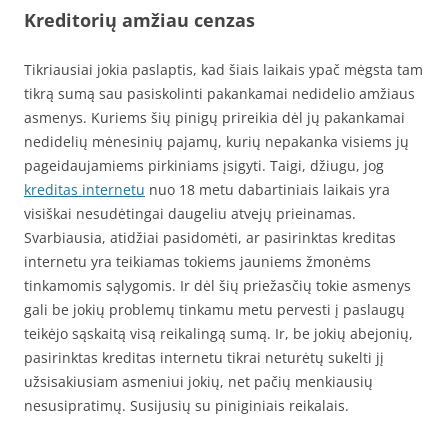
Kreditorių amžiau cenzas
Tikriausiai jokia paslaptis, kad šiais laikais ypač mėgsta tam
tikrą sumą sau pasiskolinti pakankamai nedidelio amžiaus
asmenys. Kuriems šių pinigų prireikia dėl jų pakankamai
nedidelių mėnesinių pajamų, kurių nepakanka visiems jų
pageidaujamiems pirkiniams įsigyti. Taigi, džiugu, jog
kreditas internetu
nuo 18 metu dabartiniais laikais yra
visiškai nesudėtingai daugeliu atvejų prieinamas.
Svarbiausia, atidžiai pasidomėti, ar pasirinktas kreditas
internetu yra teikiamas tokiems jauniems žmonėms
tinkamomis sąlygomis. Ir dėl šių priežasčių tokie asmenys
gali be jokių problemų tinkamu metu pervesti į paslaugų
teikėjo sąskaitą visą reikalingą sumą. Ir, be jokių abejonių,
pasirinktas kreditas internetu tikrai neturėtų sukelti jį
užsisakiusiam asmeniui jokių, net pačių menkiausių
nesusipratimų. Susijusių su piniginiais reikalais.