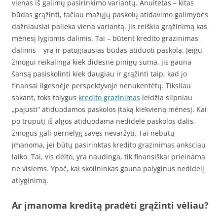
vienas iš galimų pasirinkimo variantų. Anuitetas – kitas
būdas grąžinti, tačiau mažųjų paskolų atidavimo galimybės
dažniausiai palieka viena variantą. Jis reiškia grąžinimą kas
mėnesį lygiomis dalimis. Tai – būtent kredito grazinimas
dalimis – yra ir patogiausias būdas atiduoti paskolą. Jeigu
žmogui reikalinga kiek didesnė pinigų suma, jis gauna
šansą pasiskolinti kiek daugiau ir grąžinti taip, kad jo
finansai ilgesnėje perspektyvoje nenukentėtų. Tiksliau
sakant, toks tolygus
kredito grazinimas
leidžia silpniau
„pajusti“ atiduodamos paskolos įtaką kiekvieną mėnesį. Kai
po truputį iš algos atiduodama nedidelė paskolos dalis,
žmogus gali pernelyg savęs nevaržyti. Tai nebūtų
įmanoma, jei būtų pasirinktas kredito grazinimas anksciau
laiko. Tai, vis dėlto, yra naudinga, tik finansiškai prieinama
ne visiems. Ypač, kai skolininkas gauna palyginus nedidelį
atlyginimą.
Ar įmanoma kreditą pradėti grąžinti vėliau?