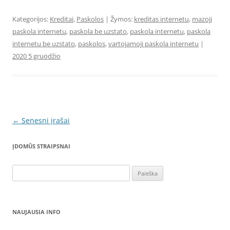
Kategorijos:
Kreditai
,
Paskolos
| Žymos:
kreditas internetu
,
mazoji
paskola internetu
,
paskola be uzstato
,
paskola internetu
,
paskola
internetu be uzstato
,
paskolos
,
vartojamoji paskola internetu
|
2020 5 gruodžio
Įrašo
←
Senesni įrašai
navigacija
ĮDOMŪS STRAIPSNAI
Ieškoti:
NAUJAUSIA INFO