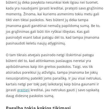
būtent jų dėka pavyksta nesunkiai kiek ilgiau nei tuomet,
kada yra naudojami įprasti kreditai, pratęsti savo grąžinimo
momentą. Žinoma, kai kuriems asmenims tokiu metu gali
tikti vien tiktai paskolos. Nes būtent jų dėka tampa
įmanoma gauti ganėtinai nemažą papildomą sumą. Be to,
jos grąžinimas gali būti itin ryškiai ištęstas. Kas gali
pasirodyti esant labai patogu dėl to, kad tampa įmanoma
pasinaudoti keletu naujų atlyginimų.
O tam tikrais atvejais pasirodo netgi išskirtinai patogu
būtent dėl to, kad atitinkamos paslaugos neretai yra
apibūdinamos kaip itin greitos paskolos. Taigi, vos tik
atsiradus poreikiui jų atžvilgiu, tampa įmanoma be jokių
nesusipratimų pateikti joms paraišką. Ir jau visai netrukus,
kartais netgi per tokį patį laikotarpį kaip būna gaunami ir
įprasti
greitieji
kreditai, jau netrukus gauti į savo sąskaitą
daug didesnę paskolos sumą.
Pagalba tokia kokios tikimasi