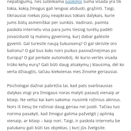
nepatogumų, nes suteikiama
paskolos
suma visada yra tik
tokia, kokią žmogus gali lengvai atiduoti, grąžinti. Taigi,
tikriausiai niekas jūsų neapkraus tokiais dalykais, kurie
jums būtų asmeniškai per sunkūs. Vadinasi, paimta
paskola internetu visa para jums tiesiog turėtų padėti
įsivaizduoti tą malonų gyvenimą, kurį dabar galėsite
gyventi. Gal turėsite naują šukuoseną? O gal skrisite oro
balionu? O gal bus koks nors puikus pasivažinėjimas po
Europą? O gal perkate automobilį, iki kurio vertės visada
trūko kelių eurų? Gali būti daug atsakymų į klausimą, dėl ko
verta džiaugtis, tačiau kiekvienas mes žinome geriausiai.
Psichologai dažnai pabrėžia tai, kad pats svarbiausias
dalykas visgi yra žmogaus noras matyti pasaulį vienaip ar
kitaip. Ne veltui kai kam sakoma: nusiimk rožinius akinius.
Nors iš tiesų tie rožiniai daug geriau nei juodi. Tačiau tuo
norima pasakyti, kad žmogui galima pažvelgti į aplinką
vienaip, ar kitaip – kaip nori. Taigi, ir paskola internetu be
palukanu gali būti tas objektas, į kurį jūs žvelgsite.