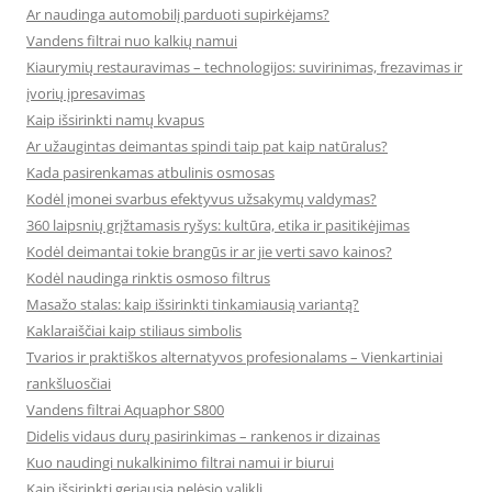
Ar naudinga automobilį parduoti supirkėjams?
Vandens filtrai nuo kalkių namui
Kiaurymių restauravimas – technologijos: suvirinimas, frezavimas ir
įvorių įpresavimas
Kaip išsirinkti namų kvapus
Ar užaugintas deimantas spindi taip pat kaip natūralus?
Kada pasirenkamas atbulinis osmosas
Kodėl įmonei svarbus efektyvus užsakymų valdymas?
360 laipsnių grįžtamasis ryšys: kultūra, etika ir pasitikėjimas
Kodėl deimantai tokie brangūs ir ar jie verti savo kainos?
Kodėl naudinga rinktis osmoso filtrus
Masažo stalas: kaip išsirinkti tinkamiausią variantą?
Kaklaraiščiai kaip stiliaus simbolis
Tvarios ir praktiškos alternatyvos profesionalams – Vienkartiniai
rankšluosčiai
Vandens filtrai Aquaphor S800
Didelis vidaus durų pasirinkimas – rankenos ir dizainas
Kuo naudingi nukalkinimo filtrai namui ir biurui
Kaip išsirinkti geriausią pelėsio valiklį