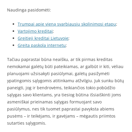
Naudinga pasidomėti:
Trumpai apie vieną svarbiausių skolinimosi etapų
;
Vartojimo kreditai
;
Greitieji kreditai Lietuvoje
;
Greita paskola internetu
;
Tačiau paprastai būna neaišku, ar tik pirmas kreditas
nemokamai galėtų būti pateikiamas, ar galbūt ir kiti, vėliau
planuojami užsisakyti pasiūlymai, galėtų pasižymėti
ypatingomis sąlygomis atitinkamu atžvilgiu. Juk sunku būtų
paneigti, jog ir bendrovėms, teikiančios tokio pobūdžio
sąlygas savo klientams, yra tiesiog būtina išsiaiškinti joms
asmeniškai prieinamas sąlygas formuojant savo
pasiūlymus, nes tik tuomet paprastai pavyksta abiems
pusėms – ir teikėjams, ir gavėjams – mėgautis priimtos
sutarties sąlygomis.