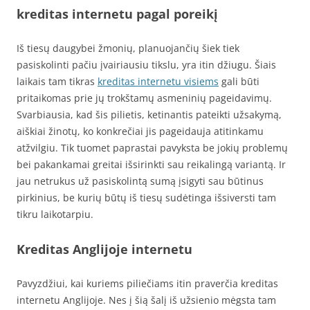
kreditas internetu pagal poreikį
Iš tiesų daugybei žmonių, planuojančių šiek tiek
pasiskolinti pačiu įvairiausiu tikslu, yra itin džiugu. Šiais
laikais tam tikras
kreditas internetu visiems
gali būti
pritaikomas prie jų trokštamų asmeninių pageidavimų.
Svarbiausia, kad šis pilietis, ketinantis pateikti užsakymą,
aiškiai žinotų, ko konkrečiai jis pageidauja atitinkamu
atžvilgiu. Tik tuomet paprastai pavyksta be jokių problemų
bei pakankamai greitai išsirinkti sau reikalingą variantą. Ir
jau netrukus už pasiskolintą sumą įsigyti sau būtinus
pirkinius, be kurių būtų iš tiesų sudėtinga išsiversti tam
tikru laikotarpiu.
Kreditas Anglijoje internetu
Pavyzdžiui, kai kuriems piliečiams itin praverčia kreditas
internetu Anglijoje. Nes į šią šalį iš užsienio mėgsta tam