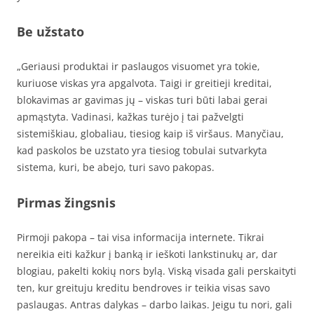
Be užstato
„Geriausi produktai ir paslaugos visuomet yra tokie,
kuriuose viskas yra apgalvota. Taigi ir greitieji kreditai,
blokavimas ar gavimas jų – viskas turi būti labai gerai
apmąstyta. Vadinasi, kažkas turėjo į tai pažvelgti
sistemiškiau, globaliau, tiesiog kaip iš viršaus. Manyčiau,
kad paskolos be uzstato yra tiesiog tobulai sutvarkyta
sistema, kuri, be abejo, turi savo pakopas.
Pirmas žingsnis
Pirmoji pakopa – tai visa informacija internete. Tikrai
nereikia eiti kažkur į banką ir ieškoti lankstinukų ar, dar
blogiau, pakelti kokių nors bylą. Viską visada gali perskaityti
ten, kur greituju kreditu bendroves ir teikia visas savo
paslaugas. Antras dalykas – darbo laikas. Jeigu tu nori, gali