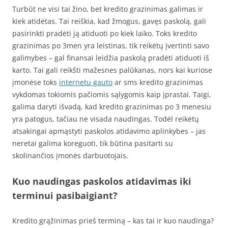
Turbūt ne visi tai žino, bet kredito grazinimas galimas ir
kiek atidėtas. Tai reiškia, kad žmogus, gavęs paskolą, gali
pasirinkti pradėti ją atiduoti po kiek laiko. Toks kredito
grazinimas po 3men yra leistinas, tik reikėtų įvertinti savo
galimybes – gal finansai leidžia paskolą pradėti atiduoti iš
karto. Tai gali reikšti mažesnes palūkanas, nors kai kuriose
įmonėse toks
internetu gauto
ar sms kredito grazinimas
vykdomas tokiomis pačiomis sąlygomis kaip įprastai. Taigi,
galima daryti išvadą, kad kredito grazinimas po 3 menesiu
yra patogus, tačiau ne visada naudingas. Todėl reikėtų
atsakingai apmąstyti paskolos atidavimo aplinkybes – jas
neretai galima koreguoti, tik būtina pasitarti su
skolinančios įmonės darbuotojais.
Kuo naudingas paskolos atidavimas iki
terminui pasibaigiant?
Kredito grąžinimas prieš terminą – kas tai ir kuo naudinga?