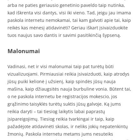
arba ne paties geriausio genetinio paveldo taip nutinka,
kad iškrenta visi dantys, visi iki vieno. Tad, jeigu jau imama
paskola internetu nemokamai, tai kam galvoti apie tai, kaip
reikės kas mėnesį atidavinėti? Geriau iškart įsivaizduokite
tuos naujus savo dantis ir savimi pasitikinčią šypseną.
Malonumai
Vadinasi, net ir visi malonumai taip pat turėtų būti
vizualizuojami. Pirmiausiai reikia įsivaizduoti, kaip atrodys
jūsų puiki kelionė į užsienį, kaip spindės jūsų nauja
mašina, kaip džiaugsitės nauja burbuline vonia. Būtent tai,
o ne paskola internetu be registracijos mokescio, jos
grąžinimo taisyklės turėtų suktis jūsų galvoje. Ką jums
reikia daryti – tai tiesiog laikytis labai paprastų
įsipareigojimų. Tiesiog reikia tvarkingai ir taip, kaip
pažadėjote atidavinėti skolas, ir neliks jokių nepatenkintų
žmonių. Paskola internetu metams jums nesuteiks