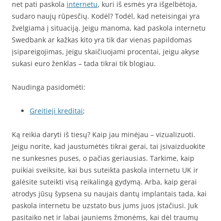
net pati paskola
internetu
, kuri iš esmės yra išgelbėtoja,
sudaro naujų rūpesčių. Kodėl? Todėl, kad neteisingai yra
žvelgiama į situaciją. Jeigu manoma, kad paskola internetu
Swedbank ar kažkas kito yra tik dar vienas papildomas
įsipareigojimas, jeigu skaičiuojami procentai, jeigu akyse
sukasi euro ženklas – tada tikrai tik blogiau.
Naudinga pasidomėti:
Greitieji kreditai
;
Ką reikia daryti iš tiesų? Kaip jau minėjau – vizualizuoti.
Jeigu norite, kad jaustumėtės tikrai gerai, tai įsivaizduokite
ne sunkesnes puses, o pačias geriausias. Tarkime, kaip
puikiai sveiksite, kai bus suteikta paskola internetu UK ir
galėsite suteikti visą reikalingą gydymą. Arba, kaip gerai
atrodys jūsų šypsena su naujais dantų implantais tada, kai
paskola internetu be uzstato bus jums juos įstačiusi. Juk
pasitaiko net ir labai jauniems žmonėms, kai dėl traumų