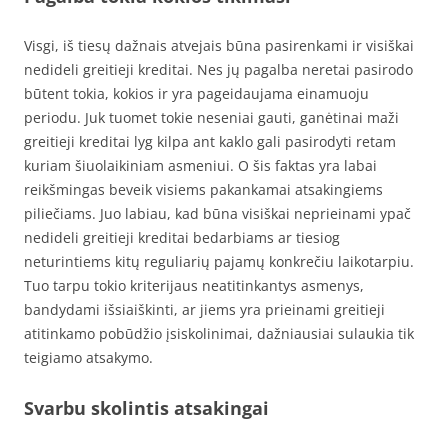
Visgi, iš tiesų dažnais atvejais būna pasirenkami ir visiškai
nedideli greitieji kreditai. Nes jų pagalba neretai pasirodo
būtent tokia, kokios ir yra pageidaujama einamuoju
periodu. Juk tuomet tokie neseniai gauti, ganėtinai maži
greitieji kreditai lyg kilpa ant kaklo gali pasirodyti retam
kuriam šiuolaikiniam asmeniui. O šis faktas yra labai
reikšmingas beveik visiems pakankamai atsakingiems
piliečiams. Juo labiau, kad būna visiškai neprieinami ypač
nedideli greitieji kreditai bedarbiams ar tiesiog
neturintiems kitų reguliarių pajamų konkrečiu laikotarpiu.
Tuo tarpu tokio kriterijaus neatitinkantys asmenys,
bandydami išsiaiškinti, ar jiems yra prieinami greitieji
atitinkamo pobūdžio įsiskolinimai, dažniausiai sulaukia tik
teigiamo atsakymo.
Svarbu skolintis atsakingai