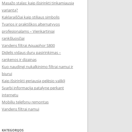
Masažo stalas: kaip išsirinkti tinkamiausią
variantą?
Kaklaraiščiai kaip stiliaus simbolis
Tvarios ir praktiškos alternatyvos
profesionalams – Vienkartiniai
rankšluosčiai
Vandens filtrai Aquaphor S800
Didelis vidaus durų pasirinkimas –
rankenos ir dizainas
Kuo naudingi nukalkinimo filtrai namui ir
biurui
Kaip išsirinkti geriausią pelėsio valiklį
Svarbi informacija patalyne perkant
internetu
Mobilių telefonų remontas
Vandens filtrai namui
KATEGORIJOS