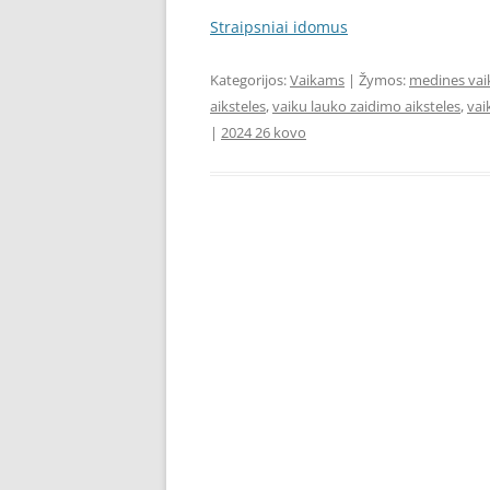
Straipsniai idomus
Kategorijos:
Vaikams
| Žymos:
medines vaik
aiksteles
,
vaiku lauko zaidimo aiksteles
,
vai
|
2024 26 kovo