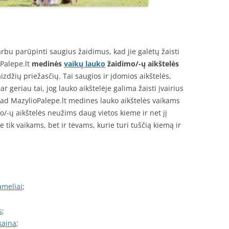
arbu parūpinti saugius žaidimus, kad jie galėtų žaisti
oPalepe.lt
medinės
vaikų lauko
žaidimo/-ų aikštelės
zdžių priežasčių. Tai saugios ir įdomios aikštelės,
ar geriau tai, jog lauko aikštelėje galima žaisti įvairius
 kad MazylioPalepe.lt medines lauko aikštelės vaikams
o/-ų aikštelės neužims daug vietos kieme ir net jį
tik vaikams, bet ir tėvams, kurie turi tuščią kiemą ir
meliai
;
s
;
kaina
;