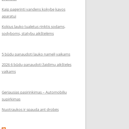
Kaip pagerinti vandens kokybę kavos
aparatui
Kokius lauko tualetus rinktis sodams,
sodyboms, statybų aikštelėms
5 būdų panaudoti lauko namelį vaikams
2026 6 būdų panaudoti žaidimų aikšteles
vaikams
Geriausias pasirinkimas – Automobilių
supirkimas
Nuotraukos ir spauda ant drobės