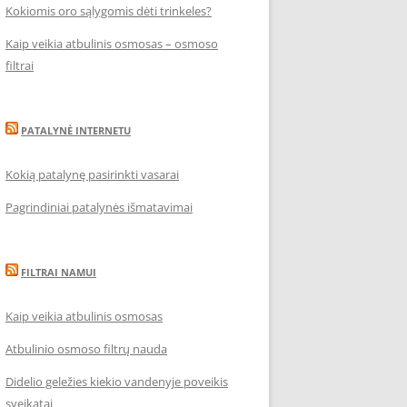
Kokiomis oro sąlygomis dėti trinkeles?
Kaip veikia atbulinis osmosas – osmoso
filtrai
PATALYNĖ INTERNETU
Kokią patalynę pasirinkti vasarai
Pagrindiniai patalynės išmatavimai
FILTRAI NAMUI
Kaip veikia atbulinis osmosas
Atbulinio osmoso filtrų nauda
Didelio geležies kiekio vandenyje poveikis
sveikatai