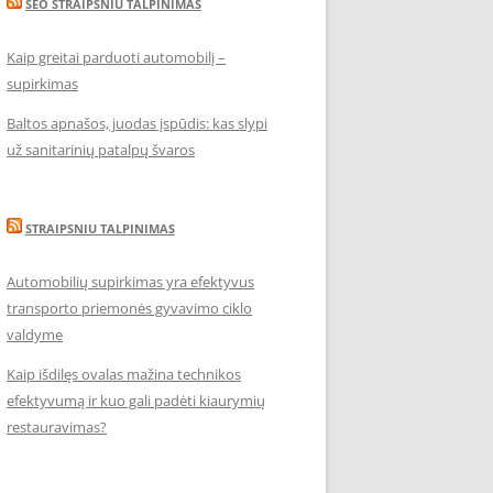
SEO STRAIPSNIU TALPINIMAS
Kaip greitai parduoti automobilį –
supirkimas
Baltos apnašos, juodas įspūdis: kas slypi
už sanitarinių patalpų švaros
STRAIPSNIU TALPINIMAS
Automobilių supirkimas yra efektyvus
transporto priemonės gyvavimo ciklo
valdyme
Kaip išdilęs ovalas mažina technikos
efektyvumą ir kuo gali padėti kiaurymių
restauravimas?