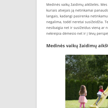
Medinės vaikų žaidimų aikštelės. Mes v
kuriais atvejais ją netinkamai panaudo
langais, kadangi pasirenka netinkamus
negalima, todėl neretai susižeidžia. Te
nesibaigia net ir susižeidus vieną ar ne
nekreipia dėmesio net ir į tėvų persp
Medinės vaikų žaidimų aikš