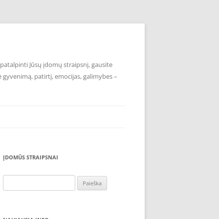
atalpinti Jūsų įdomų straipsnį, gausite
e gyvenimą, patirtį, emocijas, galimybes –
ĮDOMŪS STRAIPSNAI
Ieškoti: