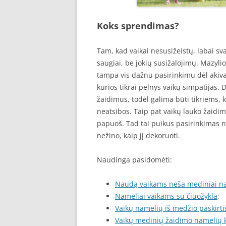
Koks sprendimas?
Tam, kad vaikai nesusižeistų, labai sv
saugiai, be jokių susižalojimų. Mazyli
tampa vis dažnu pasirinkimu dėl akivai
kurios tikrai pelnys vaikų simpatijas. D
žaidimus, todėl galima būti tikriems,
neatsibos. Taip pat vaikų lauko žaidim
papuoš. Tad tai puikus pasirinkimas ne 
nežino, kaip jį dekoruoti.
Naudinga pasidomėti:
Naudą vaikams neša mediniai na
Nameliai vaikams su čiuožykla
;
Vaikų namelių iš medžio paskirti
Vaikų medinių žaidimo namelių 