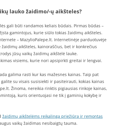
ikų lauko žaidimo/-ų aikšteles?
lės gali būti randamos keliais būdais. Pirmas būdas –
ažįsta gamintojus, kurie siūlo tokias žaidimų aikšteles.
internete – MazylioPalepe.lt. Internetinėje parduotuvėje
 žaidimų aikšteles, kainoraščius, bet ir konkrečius
rodys jūsų vaikų žaidimų aikštelė lauke.
imas visiems, kurie nori apsipirkti greitai ir lengvai.
isada galima rasti kur kas mažesnes kainas. Taip pat
galite su visais susisiekti ir pasiteirauti, kokias kainas
pe.lt. Žinoma, nereikia rinktis pigiausias rinkoje kainas,
mintoją, kuris orientuojasi ne tik į gaminių kokybę ir
ad
žaidimų aikštelėms reikalinga priežiūra ir remontas
augus vaikų žaidimas nesibaigtų tauma.