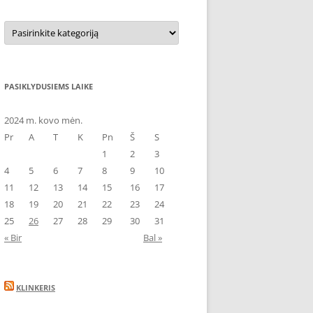
Kategorijos
PASIKLYDUSIEMS LAIKE
2024 m. kovo mėn.
Pr
A
T
K
Pn
Š
S
1
2
3
4
5
6
7
8
9
10
11
12
13
14
15
16
17
18
19
20
21
22
23
24
25
26
27
28
29
30
31
« Bir
Bal »
KLINKERIS