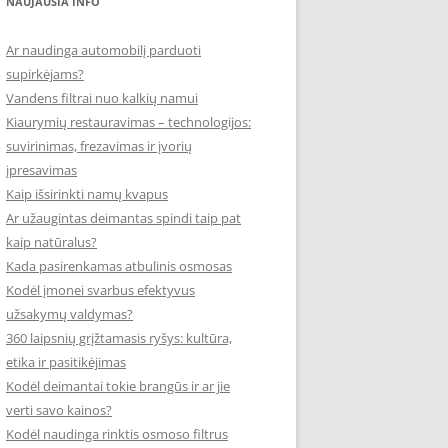
NAUJAUSIA INFO
Ar naudinga automobilį parduoti
supirkėjams?
Vandens filtrai nuo kalkių namui
Kiaurymių restauravimas – technologijos:
suvirinimas, frezavimas ir įvorių
įpresavimas
Kaip išsirinkti namų kvapus
Ar užaugintas deimantas spindi taip pat
kaip natūralus?
Kada pasirenkamas atbulinis osmosas
Kodėl įmonei svarbus efektyvus
užsakymų valdymas?
360 laipsnių grįžtamasis ryšys: kultūra,
etika ir pasitikėjimas
Kodėl deimantai tokie brangūs ir ar jie
verti savo kainos?
Kodėl naudinga rinktis osmoso filtrus