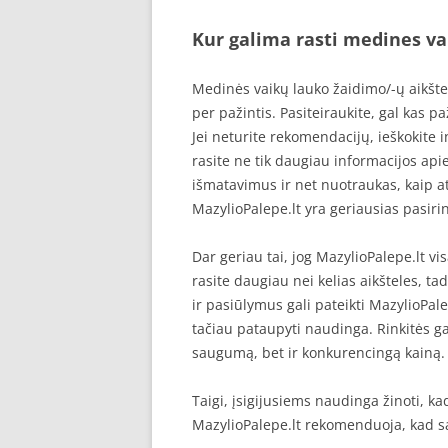
Kur galima rasti medines va
Medinės vaikų lauko žaidimo/-ų aikšte
per pažintis. Pasiteiraukite, gal kas p
Jei neturite rekomendacijų, ieškokite 
rasite ne tik daugiau informacijos apie
išmatavimus ir net nuotraukas, kaip at
MazylioPalepe.lt yra geriausias pasirink
Dar geriau tai, jog MazylioPalepe.lt v
rasite daugiau nei kelias aikšteles, tad 
ir pasiūlymus gali pateikti MazylioPale
tačiau pataupyti naudinga. Rinkitės ga
saugumą, bet ir konkurencingą kainą.
Taigi, įsigijusiems naudinga žinoti, k
MazylioPalepe.lt rekomenduoja, kad s