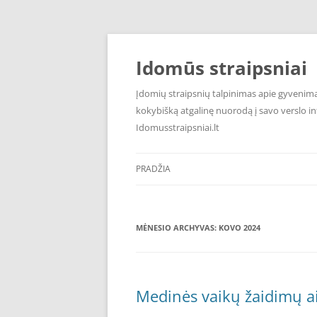
Pereiti
prie
turinio
Idomūs straipsniai
Įdomių straipsnių talpinimas apie gyvenimą,
kokybišką atgalinę nuorodą į savo verslo int
Idomusstraipsniai.lt
PRADŽIA
MĖNESIO ARCHYVAS:
KOVO 2024
Medinės vaikų žaidimų aik