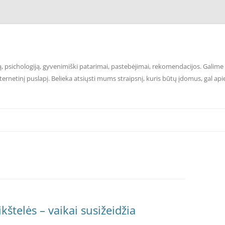
 psichologiją, gyvenimiški patarimai, pastebėjimai, rekomendacijos. Galime p
ernetinį puslapį. Belieka atsiųsti mums straipsnį, kuris būtų įdomus, gal api
štelės – vaikai susižeidžia