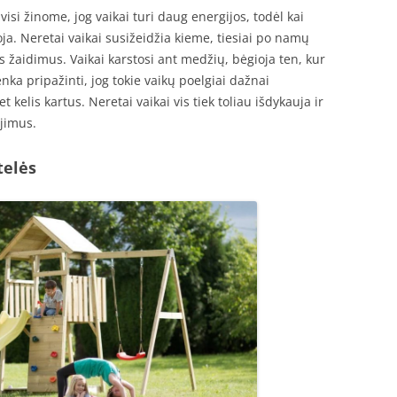
isi žinome, jog vaikai turi daug energijos, todėl kai
ja. Neretai vaikai susižeidžia kieme, tiesiai po namų
 žaidimus. Vaikai karstosi ant medžių, bėgioja ten, kur
nka pripažinti, jog tokie vaikų poelgiai dažnai
t kelis kartus. Neretai vaikai vis tiek toliau išdykauja ir
ėjimus.
telės