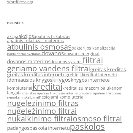
WordPress.org
DEBESĖLIS
akcijos
akcija
apatinis trikotazas
apatinis trikotazas moterims
atbulinis osmosas
bakterijos kanalizacijai
dovanos
dovanos merginai
baldai
darbo skelbimai
filtrai
dovanos moterims
dovanos vyrams
geriamo vandens filtrai
greitas kreditas
greitas kreditas internetu
greitieji kreditai internetu
knygos
idomiausios knygos
knygos internete
kreditai
kompiuteriai
kreditai su mazom palukanom
langai
moteriskas apatinis trikotazas internetu
moteru apatinis trikotazas
nesiojami kompiuteriai
nemokami skelbimai
nugelezinimo filtras
nugeležinimo filtrai
nukalkinimo filtrai
osmoso filtrai
paskolos
padangos
paskola internetu