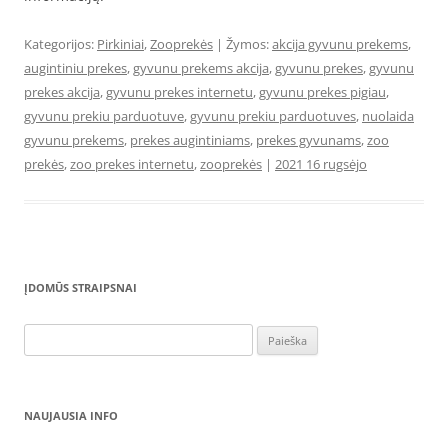
Kategorijos:
Pirkiniai
,
Zooprekės
| Žymos:
akcija gyvunu prekems
,
augintiniu prekes
,
gyvunu prekems akcija
,
gyvunu prekes
,
gyvunu
prekes akcija
,
gyvunu prekes internetu
,
gyvunu prekes pigiau
,
gyvunu prekiu parduotuve
,
gyvunu prekiu parduotuves
,
nuolaida
gyvunu prekems
,
prekes augintiniams
,
prekes gyvunams
,
zoo
prekės
,
zoo prekes internetu
,
zooprekės
|
2021 16 rugsėjo
ĮDOMŪS STRAIPSNAI
Ieškoti:
NAUJAUSIA INFO