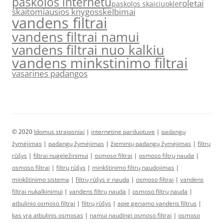
paskolos internetu
roletai
paskolos skaiciuokle
skaitomiausios knygos
skelbimai
vandens filtrai
vandens filtrai namui
vandens filtrai nuo kalkiu
vandens minkstinimo filtrai
vasarines padangos
© 2020
Idomus straipsniai
|
internetine parduotuve
|
padangų
žymėjimas
|
padangų žymėjimas
|
žieminių padangų žymėjimas
|
filtrų
rūšys
|
filtrai nugeležinimui
|
osmoso filtrai
|
osmoso filtrų nauda
|
osmoso filtrai
|
filtrų rūšys
|
minkštinimo filtrų naudojimas
|
minkštinimo sistema
|
filtrų rūšys ir nauda
|
osmoso filtrai
|
vandens
filtrai nukalkinimui
|
vandens filtrų nauda
|
osmoso filtrų nauda
|
atbulinio osmoso filtrai
|
filtrų rūšys
|
apie geriamo vandens filtrus
|
kas yra atbulinis osmosas
|
namui naudingi osmoso filtrai
|
osmoso