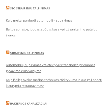
SEO STRAIPSNIU TALPINIMAS
Kaip greitai parduoti automobilį – supirkimas
Baltos apnašos, juodas įspūdis: kas slypi už sanitarinių patalpų
švaros
STRAIPSNIU TALPINIMAS
Automobilių supirkimas yra efektyvus transporto priemonės
gyvavimo ciklo valdyme
Kaip išdilęs ovalas mažina technikos efektyvumą ir kuo gali padėti
kiaurymių restauravimas?
BAKTERIJOS KANALIZACIJAI