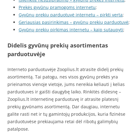
Prekės gyvūnų pramogoms internetu
;
Gyvūnų prekių parduotuvė internetu – pirkti verta
;
Geriausias pasirinkimas – gyvūnų prekių parduotuvė
;
Gyvūnų prekių pirkimas internetu – kaip sutaupyti
;
Didelis gyvūnų prekių asortimentas
parduotuvėje
Interneto parduotuvėje Zooplius.lt atrasite didelį prekių
asortimentą. Tai patogu, nes visos gyvūnų prekės yra
prieinamos vienoje vietoje, jums nereikia keliauti į kelias
parduotuves ir gaišti daugybę laiko. Rinkitės didesnę –
Zooplius.lt internetinę parduotuvę ir atrasite platesnį
prekių gyvūnams asortimentą. Dar daugiau, internetu
galite rasti net ir tų gamintojų produkcijos, kuria fizinėse
parduotuvėse prekiaujama retai dėl ribotų galimybių
patalpose.