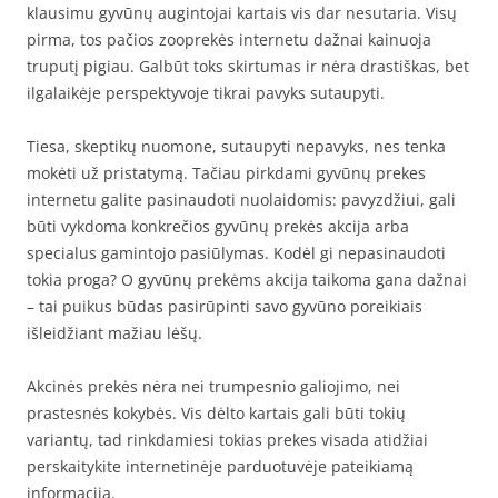
klausimu gyvūnų augintojai kartais vis dar nesutaria. Visų
pirma, tos pačios zooprekės internetu dažnai kainuoja
truputį pigiau. Galbūt toks skirtumas ir nėra drastiškas, bet
ilgalaikėje perspektyvoje tikrai pavyks sutaupyti.
Tiesa, skeptikų nuomone, sutaupyti nepavyks, nes tenka
mokėti už pristatymą. Tačiau pirkdami gyvūnų prekes
internetu galite pasinaudoti nuolaidomis: pavyzdžiui, gali
būti vykdoma konkrečios gyvūnų prekės akcija arba
specialus gamintojo pasiūlymas. Kodėl gi nepasinaudoti
tokia proga? O gyvūnų prekėms akcija taikoma gana dažnai
– tai puikus būdas pasirūpinti savo gyvūno poreikiais
išleidžiant mažiau lėšų.
Akcinės prekės nėra nei trumpesnio galiojimo, nei
prastesnės kokybės. Vis dėlto kartais gali būti tokių
variantų, tad rinkdamiesi tokias prekes visada atidžiai
perskaitykite internetinėje parduotuvėje pateikiamą
informaciją.