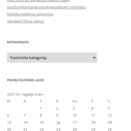
Kaip išsirinkti geriausią pelėsio valiklį
Svarbi informacija patalyne perkant internetu
Mobilių telefonų remontas
Vandens filtrai namui
KATEGORIJOS
Kategorijos
PASIKLYDUSIEMS LAIKE
2021 m. rugsėjo mėn.
Pr
A
T
K
Pn
Š
S
1
2
3
4
5
6
7
8
9
10
11
12
13
14
15
16
17
18
19
20
21
22
23
24
25
26