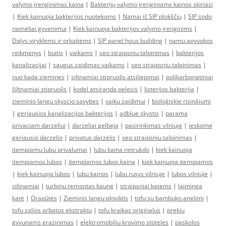
valymo įrenginimas kaina
|
Bakterijų valymo įrenginiams kainos skiriasi
|
Kiek kainuoja bakterijos nuotekoms
|
Namai iš SIP plokščių
|
SIP sodo
nameliai gyvenimui
|
Kiek kainuoja bakterijos valymo įrenginims
|
Dalys viryklėms ir orkaitėms
|
SIP panel hous building
|
namu apyvokos
reikmenys
|
buitis
|
vaikams
|
seo straipsniu talpinimas
|
bakterijos
kanalizacijai
|
saugus zaidimas vaikams
|
seo straipsniu talpinimas
|
nuo kada ziemines
|
siltnamiai stipruolis atsiliepimai
|
polikarbonatiniai
šiltnamiai stipruolis
|
kodel atsiranda pelesis
|
listerijos bakterija
|
zieminio langu skyscio savybes
|
vaiku zaidimui
|
bioloģiskie risinājumi
|
geriausios kanalizacijos bakterijos
|
adblue skystis
|
parama
privaciam darzeliui
|
darzeliai gelbeja
|
pasirinkimas vilniuje
|
ieskome
geriausio darzelio
|
privatus darzelis
|
seo straipsniu talpinimas
|
itempiamu lubu privalumai
|
lubu kaina netrukdo
|
kiek kainuoja
itempiamos lubos
|
itempiamos lubos kaina
|
kiek kainuoja itempiamos
|
kiek kainuoja lubos
|
lubu kainos
|
lubu rusys vilniuje
|
lubos vilniuje
|
siltnamiai
|
turbinu remontas kaune
|
straipsniai katems
|
laiminga
kate
|
Orapūtės
|
Zieminis langu ploviklis
|
tofu su bambuko anglimi
|
tofu zalios arbatos ekstraktu
|
tofu kraikas originalus
|
prekiu
gyvunams grazinimas
|
elektromobiliu krovimo stoteles
|
paskolos