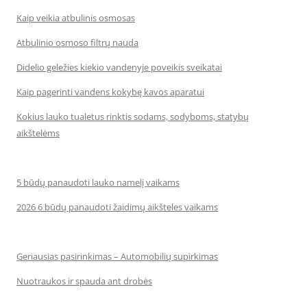
Kaip veikia atbulinis osmosas
Atbulinio osmoso filtrų nauda
Didelio geležies kiekio vandenyje poveikis sveikatai
Kaip pagerinti vandens kokybę kavos aparatui
Kokius lauko tualetus rinktis sodams, sodyboms, statybų
aikštelėms
5 būdų panaudoti lauko namelį vaikams
2026 6 būdų panaudoti žaidimų aikšteles vaikams
Geriausias pasirinkimas – Automobilių supirkimas
Nuotraukos ir spauda ant drobės