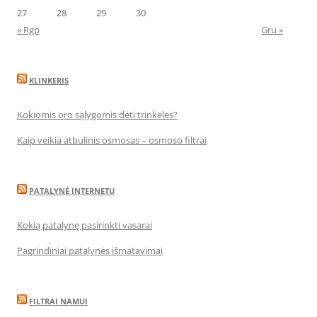
27
28
29
30
« Rgp
Gru »
KLINKERIS
Kokiomis oro sąlygomis dėti trinkeles?
Kaip veikia atbulinis osmosas – osmoso filtrai
PATALYNĖ INTERNETU
Kokią patalynę pasirinkti vasarai
Pagrindiniai patalynės išmatavimai
FILTRAI NAMUI