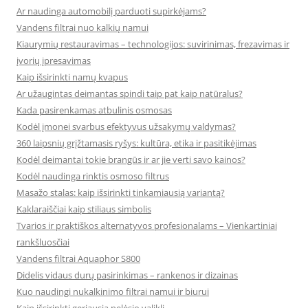
Ar naudinga automobilį parduoti supirkėjams?
Vandens filtrai nuo kalkių namui
Kiaurymių restauravimas – technologijos: suvirinimas, frezavimas ir
įvorių įpresavimas
Kaip išsirinkti namų kvapus
Ar užaugintas deimantas spindi taip pat kaip natūralus?
Kada pasirenkamas atbulinis osmosas
Kodėl įmonei svarbus efektyvus užsakymų valdymas?
360 laipsnių grįžtamasis ryšys: kultūra, etika ir pasitikėjimas
Kodėl deimantai tokie brangūs ir ar jie verti savo kainos?
Kodėl naudinga rinktis osmoso filtrus
Masažo stalas: kaip išsirinkti tinkamiausią variantą?
Kaklaraiščiai kaip stiliaus simbolis
Tvarios ir praktiškos alternatyvos profesionalams – Vienkartiniai
rankšluosčiai
Vandens filtrai Aquaphor S800
Didelis vidaus durų pasirinkimas – rankenos ir dizainas
Kuo naudingi nukalkinimo filtrai namui ir biurui