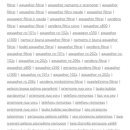
filtrai
|
aquaphor filtrai
|
aquaphor namams ir pramonei
|
aquaphor
filtrai
|
aquaphor filtrai
|
aquaphor filtrų nauda
|
aquaphor filtrai
|
aquapgor filtrai ir nauda
|
aquaphor filtrai
|
aquaphor filtrai
|
vandens
filtrai
|
aquaphor filtrai
|
vandens filtru rusys
|
aquaphor s800
|
aquaphor ro-101s
|
aquaphor ro-102s
|
aquapgor s550
|
aquaphor
s1000
|
namui ir biurui aquaphor filtrai
|
namams ir biurui aquaphor
filtrai
|
kodel aquaphor filtrai
|
aquaphor filtrai
|
vandens filtrai
|
aquaphor filtrai
|
aquaphor ro-101s
|
aquaphor ro-202s
|
aquaphor ro-
102s
|
aquaphor ro-202s
|
aquaphor ro-206s
|
vandens filtrai
|
aquaphor s800
|
aquaphor s550
|
geriamo vandens filtrai
|
aquaphor
s1000
|
aquaphor ro 101s
|
aquaphor 102s
|
aquaphor ro 202s
|
aquaphor ro 206s
|
vandens minkstinimo filtrai
|
nugeležinimo filtrai
|
pelesio kvapa galima panaikinti
|
priemone nuo voru
|
lauko kubilai
pardavimui
|
priemonė nuo vorų
|
telefonų remontas
|
kas yra seo
|
priemone nuo voru
|
telefonų remontas
|
telefonų remontas
|
priemonė nuo vorų
|
lauko kubilai pardavimui
|
seo straipsniu
talpinimas
|
geriausias pelėsio valiklis
|
seo straipsniu talpinimas
|
kaip
isvengti pelesio atsiradimo namuose
|
kaip išsirinkti geriausią valiklį