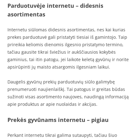
Parduotuvėje internetu – didesnis
asortimentas
Internetu siūlomas didesnis asortimentas, nes kai kurias
prekes parduotuvė gali pristatyti tiesiai iš gamintojo. Taip
prireikia keliomis dienomis ilgesnio pristatymo termino,
tačiau gausite tikrai šviežius ir aukščiausios kokybės
gaminius, tai itin patogu, jei laikote keletą gyvūnų ir norite
apsirūpinti jų maisto atsargomis ilgesniam laikui.
Daugelis gyvūnų prekių parduotuvių siūlo galimybę
prenumeruoti naujienlaiškį. Tai patogus ir greitas būdas
sužinoti visas asortimento naujoves, naudingą informaciją
apie produktus ar apie nuolaidas ir akcijas.
Prekės gyvūnams internetu – pigiau
Perkant internetu tikrai galima sutaupyti, tačiau šiuo