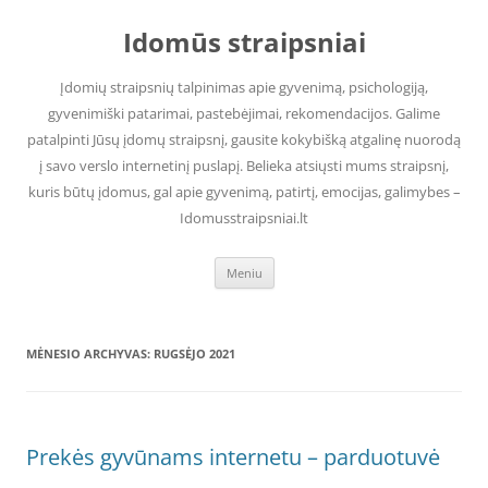
Pereiti
prie
Idomūs straipsniai
turinio
Įdomių straipsnių talpinimas apie gyvenimą, psichologiją,
gyvenimiški patarimai, pastebėjimai, rekomendacijos. Galime
patalpinti Jūsų įdomų straipsnį, gausite kokybišką atgalinę nuorodą
į savo verslo internetinį puslapį. Belieka atsiųsti mums straipsnį,
kuris būtų įdomus, gal apie gyvenimą, patirtį, emocijas, galimybes –
Idomusstraipsniai.lt
Meniu
MĖNESIO ARCHYVAS:
RUGSĖJO 2021
Prekės gyvūnams internetu – parduotuvė