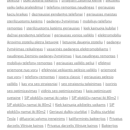
pelėsiui
|
puiki dovana vaikams
|
smagiam žaidimui kieme
|
aikštelės
vaikų laiko praleidimui
|
telefonų remontas naudingas
|
geriausias
kaciu kraikas
|
dazniausiai gendantys telefonai
|
geriausias maistas
sterilizuotoms katėms
|
padangų žymėjimas
|
mobiliųjų telefonų
remontas
|
sterilizuotoms katėms geriausias
|
kiek kainuoja kubilai
|
dažnai gendantys telefonai
|
geriausias vonios valiklis
|
elektromobiliu
ikrovimo stoteliu pletra lietuvoje
|
lietuvoje daugeja stoteliu
|
padangų
žymėjimas reikalingas
|
vasarinės padangos elektromobiliams
|
naudingas žieminių padangų žymėjimas
|
kuo naudingas remontas
|
mobiliųjų telefonų remontas
|
geriausias valiklis peliui
|
efektyvi
priemone nuo voru
|
efektyviai veikiantis pelėsio valiklis
|
priemonė
nuo vorų
|
telefonų remontas
|
josera classic
|
geriausias pelesio
valiklis
|
kas yra seo straipsniai
|
seo straipsniu talpinimas
|
isorinis
seo optimizavimas
|
vidinis seo optimizavimas
|
kaip optimizuoti
svetaine
|
SIP plokščių namai iki raktų
|
SIP plokščių namai iki 80m2
|
SIP plokščių namai iki 80m2
|
Kiek kainuoja aikštelės vaikams
|
SIP
plokščių namai iki 80m2
|
Geriausi dulkių siurbliai
|
Dulkiu siurbliai
Tesla
|
difuzoriai valymo įrenginims
|
kaliforminės bakterijos
|
Privatus
darzelis Vilniuje kainos
|
Privatus darzelis Vilniuje kainos
|
Bakterijos