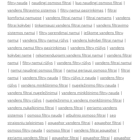
filtrų nauda
|
naudingi osmoso filtrai
|
kuo naudingi osmoso filtrai
|
vandens filtravimo sistemos
|
filtrų namui pasirinkimas
|
filtrai
komfortui namuose
|
vandens filtrai namui
|
filtrai namams
|
vandens
filtrai kokybei
|
tinkamiausi vandens filtrai namui
|
vandens filtravimo
sistemos namui
|
filtrų sprendimai namui
|
ieškome vandens filtrų
namui
|
vandens filtrų namui rūšys
|
vandens kokybei filtrai namui
|
vandens namui filtrų pasirinkimas
|
vandens filtrų rtūšys
|
vandens
kokybei name
|
rekomenduojami vandens filtrai namui
|
vandens filtrai
namui
|
filtrų namui rūšys
|
vandens filtrų rūšys
|
vandens filtrai namui
|
namui naudingi osmoso filtrai
|
namui geriausi osmoso filtrai
|
filtrai
namui
|
vandens filtrų nauda
|
filtrų rūšys ir nauda
|
vandens filtrų
rūšys
|
vandens minkštinimo filtrai
|
nugeležinimo filtrų nauda
|
vandens filtrai nugeležinimui
|
vandens minkštinimo filtrų nauda
|
vandens filtrų rūšys
|
nugeležinimo ir vandens monkštinimo filtrai
|
vandens nukalkinimo filtrai
|
vandens filtrai
|
geriamo vandens
sistemos
|
osmoso filtrų nauda
|
atbulinio osmoso filtrai
|
seo
straipsniu talpinimas
|
aquaphor vandens filtrai
|
aquaphor filtrai
|
osmoso filtrų nauda
|
osmoso filtrai
|
vandens filtrai aquaphor
|
geriamo vandens filtrai
|
aquaphor filtrai
|
aquaphor filtrai
|
aquaphor