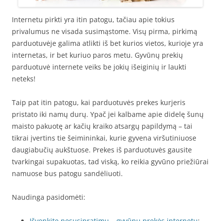
Internetu pirkti yra itin patogu, tačiau apie tokius
privalumus ne visada susimąstome. Visų pirma, pirkimą
parduotuvėje galima atlikti iš bet kurios vietos, kurioje yra
internetas, ir bet kuriuo paros metu. Gyvūnų prekių
parduotuvė internete veiks be jokių išeiginių ir laukti
neteks!
Taip pat itin patogu, kai parduotuvės prekes kurjeris
pristato iki namų durų. Ypač jei kalbame apie didelę šunų
maisto pakuotę ar kačių kraiko atsargų papildymą – tai
tikrai įvertins tie šeimininkai, kurie gyvena viršutiniuose
daugiabučių aukštuose. Prekes iš parduotuvės gausite
tvarkingai supakuotas, tad viską, ko reikia gyvūno priežiūrai
namuose bus patogu sandėliuoti.
Naudinga pasidomėti:
Išvenkite nesusipratimų – gyvūnų prekės internetu
;