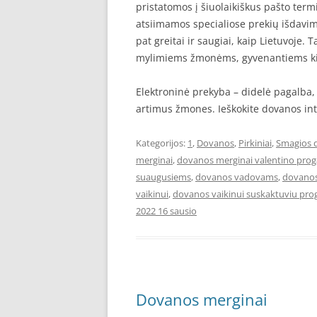
pristatomos į šiuolaikiškus pašto term
atsiimamos specialiose prekių išdavim
pat greitai ir saugiai, kaip Lietuvoje. 
mylimiems žmonėms, gyvenantiems ki
Elektroninė prekyba – didelė pagalba,
artimus žmones. Ieškokite dovanos inte
Kategorijos:
1
,
Dovanos
,
Pirkiniai
,
Smagios 
merginai
,
dovanos merginai valentino prog
suaugusiems
,
dovanos vadovams
,
dovanos
vaikinui
,
dovanos vaikinui suskaktuviu pro
2022 16 sausio
Dovanos merginai