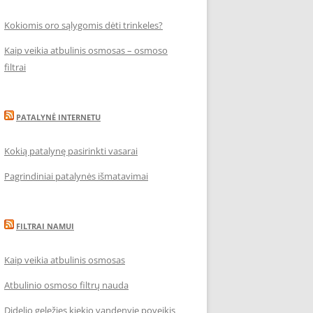
Kokiomis oro sąlygomis dėti trinkeles?
Kaip veikia atbulinis osmosas – osmoso
filtrai
PATALYNĖ INTERNETU
Kokią patalynę pasirinkti vasarai
Pagrindiniai patalynės išmatavimai
FILTRAI NAMUI
Kaip veikia atbulinis osmosas
Atbulinio osmoso filtrų nauda
Didelio geležies kiekio vandenyje poveikis