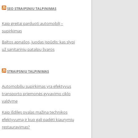
SEO STRAIPSNIU TALPINIMAS
Kaip greitai parduoti automobilį –
supirkimas
Baltos apnašos, juodas įspūdis: kas slypi
už sanitarinių patalpų švaros
STRAIPSNIU TALPINIMAS
Automobilių supirkimas yra efektyvus
transporto priemonės gyvavimo ciklo
valdyme
Kaip išdilęs ovalas mažina technikos
efektyvumą ir kuo gali padėti kiaurymių
restauravimas?