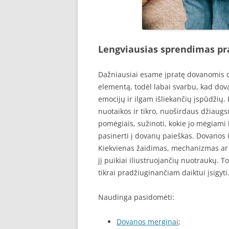
Lengviausias sprendimas pra
Dažniausiai esame įpratę dovanomis dž
elementą, todėl labai svarbu, kad dov
emocijų ir ilgam išliekančių įspūdžių. 
nuotaikos ir tikro, nuoširdaus džiaug
pomėgiais, sužinoti, kokie jo mėgiami
pasinerti į dovanų paieškas. Dovanos 
Kiekvienas žaidimas, mechanizmas ar 
jį puikiai iliustruojančių nuotraukų. T
tikrai pradžiuginančiam daiktui įsigyti
Naudinga pasidomėti:
Dovanos merginai
;