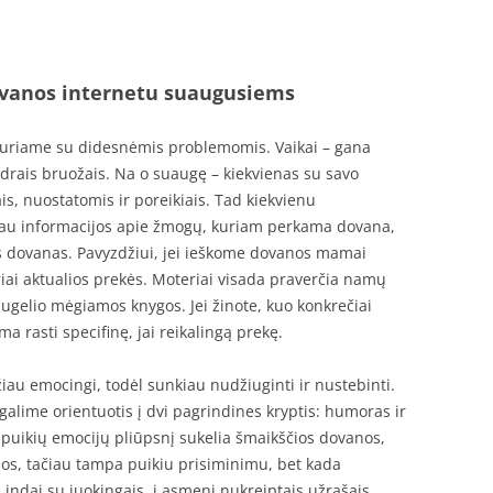
dovanos internetu suaugusiems
uriame su didesnėmis problemomis. Vaikai – gana
ndrais bruožais. Na o suaugę – kiekvienas su savo
ais, nuostatomis ir poreikiais. Tad kiekvienu
giau informacijos apie žmogų, kuriam perkama dovana,
ias dovanas. Pavyzdžiui, jei ieškome dovanos mamai
eriai aktualios prekės. Moteriai visada praverčia namų
ugelio mėgiamos knygos. Jei žinote, kuo konkrečiai
a rasti specifinę, jai reikalingą prekę.
žiau emocingi, todėl sunkiau nudžiuginti ir nustebinti.
alime orientuotis į dvi pagrindines kryptis: humoras ir
 puikių emocijų pliūpsnį sukelia šmaikščios dovanos,
os, tačiau tampa puikiu prisiminimu, bet kada
 indai su juokingais, į asmenį nukreiptais užrašais,