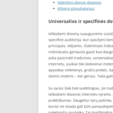
Valentino dienos dovanos
;
Klitorio stimuliatorius
;
Universalios ir specifinės 
Ieškodami dovanų suaugusiems susid
specifinė auditorija, kuri pasižymi be
principais, idėjomis, išskirtiniais hobi
individualiu geriausia gauti kuo dau
arba pasirinkti tradicines, universal
internetu, puikiai tiks kiekvienai mot
apyvokos reikmenys, grožio prekės, da
domisi moteris – dar geriau. Tada galim
Su vyrais šiek tiek sudėtingiau. Jie ma
Ieškodami dovanos internetu vyrams, g
praktiškumas. Daugeliui vyrų patinka,
kurios ne visada gali būti panaudojam
pakeliančiu nuotaiką. Tai marškinėliai,