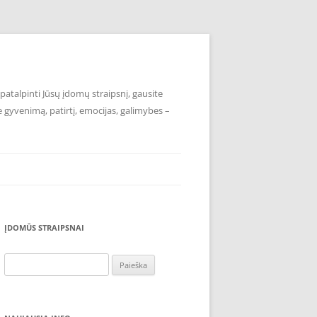
atalpinti Jūsų įdomų straipsnį, gausite
e gyvenimą, patirtį, emocijas, galimybes –
ĮDOMŪS STRAIPSNAI
Ieškoti: