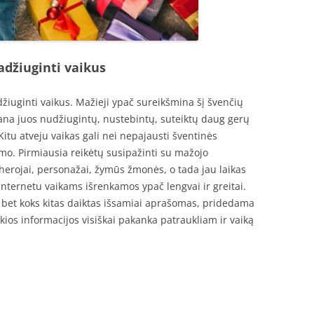
džiuginti vaikus
iuginti vaikus. Mažieji ypač sureikšmina šį švenčių
ana juos nudžiugintų, nustebintų, suteiktų daug gerų
Kitu atveju vaikas gali nei nepajausti šventinės
smo. Pirmiausia reikėtų susipažinti su mažojo
 herojai, personažai, žymūs žmonės, o tada jau laikas
internetu vaikams išrenkamos ypač lengvai ir greitai.
bet koks kitas daiktas išsamiai aprašomas, pridedama
okios informacijos visiškai pakanka patraukliam ir vaiką
.