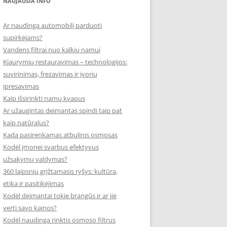
NAUJAUSIA INFO
Ar naudinga automobilį parduoti
supirkėjams?
Vandens filtrai nuo kalkių namui
Kiaurymių restauravimas – technologijos:
suvirinimas, frezavimas ir įvorių
įpresavimas
Kaip išsirinkti namų kvapus
Ar užaugintas deimantas spindi taip pat
kaip natūralus?
Kada pasirenkamas atbulinis osmosas
Kodėl įmonei svarbus efektyvus
užsakymų valdymas?
360 laipsnių grįžtamasis ryšys: kultūra,
etika ir pasitikėjimas
Kodėl deimantai tokie brangūs ir ar jie
verti savo kainos?
Kodėl naudinga rinktis osmoso filtrus