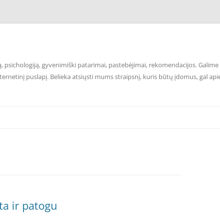
 psichologiją, gyvenimiški patarimai, pastebėjimai, rekomendacijos. Galime p
ernetinį puslapį. Belieka atsiųsti mums straipsnį, kuris būtų įdomus, gal api
ta ir patogu