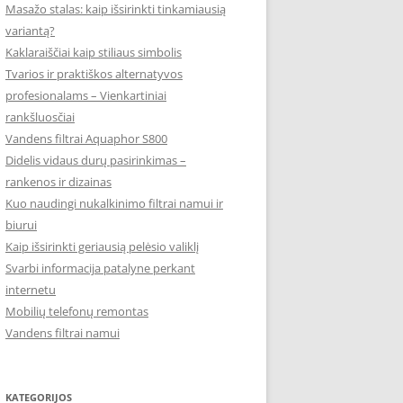
Masažo stalas: kaip išsirinkti tinkamiausią
variantą?
Kaklaraiščiai kaip stiliaus simbolis
Tvarios ir praktiškos alternatyvos
profesionalams – Vienkartiniai
rankšluosčiai
Vandens filtrai Aquaphor S800
Didelis vidaus durų pasirinkimas –
rankenos ir dizainas
Kuo naudingi nukalkinimo filtrai namui ir
biurui
Kaip išsirinkti geriausią pelėsio valiklį
Svarbi informacija patalyne perkant
internetu
Mobilių telefonų remontas
Vandens filtrai namui
KATEGORIJOS