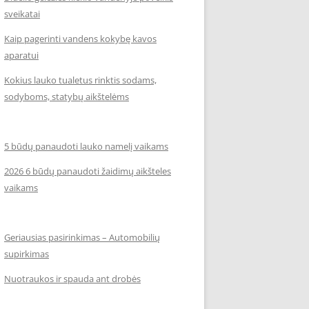
sveikatai
Kaip pagerinti vandens kokybę kavos
aparatui
Kokius lauko tualetus rinktis sodams,
sodyboms, statybų aikštelėms
5 būdų panaudoti lauko namelį vaikams
2026 6 būdų panaudoti žaidimų aikšteles
vaikams
Geriausias pasirinkimas – Automobilių
supirkimas
Nuotraukos ir spauda ant drobės