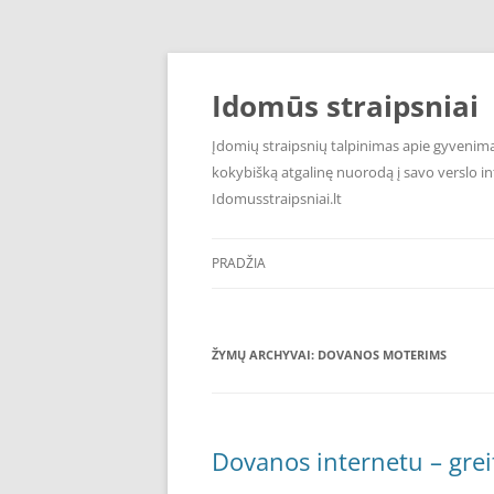
Pereiti
prie
turinio
Idomūs straipsniai
Įdomių straipsnių talpinimas apie gyvenimą,
kokybišką atgalinę nuorodą į savo verslo int
Idomusstraipsniai.lt
PRADŽIA
ŽYMŲ ARCHYVAI:
DOVANOS MOTERIMS
Dovanos internetu – grei