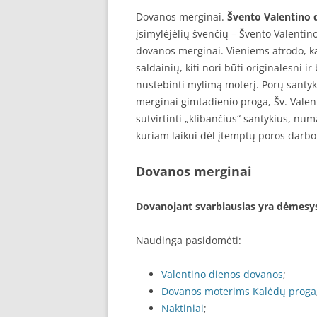
Dovanos merginai.
Švento Valentino 
įsimylėjėlių švenčių – Švento Valentin
dovanos merginai. Vieniems atrodo, k
saldainių, kiti nori būti originalesni 
nustebinti mylimą moterį. Porų santyk
merginai gimtadienio proga, Šv. Valen
sutvirtinti „klibančius“ santykius, num
kuriam laikui dėl įtemptų poros darbo gr
Dovanos merginai
Dovanojant svarbiausias yra dėmesy
Naudinga pasidomėti:
Valentino dienos dovanos
;
Dovanos moterims Kalėdų proga
Naktiniai
;