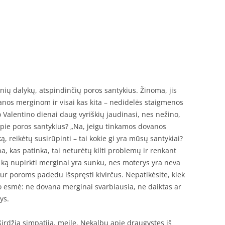
nių dalykų, atspindinčių poros santykius. Žinoma, jis
anos merginom ir visai kas kita – nedidelės staigmenos
o Valentino dienai daug vyriškių jaudinasi, nes nežino,
 apie poros santykius? „Na, jeigu tinkamos dovanos
ą, reikėtų susirūpinti – tai kokie gi yra mūsų santykiai?
na, kas patinka, tai neturėtų kilti problemų ir renkant
i ką nupirkti merginai yra sunku, nes moterys yra neva
 kur poroms padedu išspręsti kivirčus. Nepatikėsite, kiek
to esmė: ne dovana merginai svarbiausia, ne daiktas ar
ys.
irdžia simpatija, meile. Nekalbu apie draugystes iš