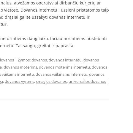
inalus, atvežamos operatyviai dirbančių kurjerių ar
o vietose. Dovanos internetu i uzsieni pristatomos taip
Tad drąsiai galite užsakyti dovanas internetu ir
tur.
 neturintiems daug laiko, tačiau norintiems nustebinti
rnetu. Tai saugu, greitai ir paprasta.
dovanos
| Žymos:
dovanos
,
dovanos internetu
,
dovanos
a
,
dovanos moterims
,
dovanos moterims internetu
,
dovanos
 vaikams internetu
,
dovanos vaikinams internetu
,
dovanos
ga
,
dovanos vyrams
,
smagios dovanos
,
universalios dovanos
|