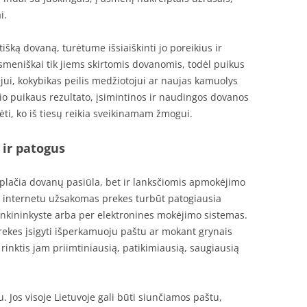
i.
išką dovaną, turėtume išsiaiškinti jo poreikius ir
 asmeniškai tik jiems skirtomis dovanomis, todėl puikus
jui, kokybikas peilis medžiotojui ar naujas kamuolys
okio puikaus rezultato, įsimintinos ir naudingos dovanos
ėti, ko iš tiesų reikia sveikinamam žmogui.
 ir patogus
 plačia dovanų pasiūla, bet ir lanksčiomis apmokėjimo
 internetu užsakomas prekes turbūt patogiausia
bankininkyste arba per elektronines mokėjimo sistemas.
rekes įsigyti išperkamuoju paštu ar mokant grynais
 rinktis jam priimtiniausią, patikimiausią, saugiausią
u. Jos visoje Lietuvoje gali būti siunčiamos paštu,