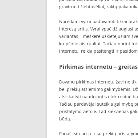
graviruoti žiebtuvėliai, raktų pakabuka
Norėdami vyrui padovanoti tikrai prakt
interesų sritis. Vyrai ypač džiaugiasi
variantas – meškerė užkietėjusiam žve
krepšinio aistruoliui. Tačiau norint t
internetu, reikia pasitengti ir pasidom
Pirkimas internetu – greitas
Dovanų pirkimas internetu žavi ne tik
bei prekių atsiėmimo galimybėmis. Už
atsiskaityti naudojantis elektronine 
Tačiau pardavėjai suteikia galimybę p
pristatymo vietoje. Tad kiekvienas gali
būdą.
Panaši situacija ir su prekių pristatym