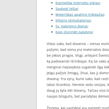
Kosmetika internetu pigiau
;
Spalvoti lęšiai
;
Moteriškas apatinis trikotažas
;
Klitorio stimuliatorius
;
Sv. Valentino dienai
;
Kaip išsirinkti patalynę
;
Vidas sako, kad dovanos – vienas esmi
pažymi, kad viena yra materialios dov
be jokios progos. Visgi, artėjant Švent
ką padovanoti išrinktajai. Ką tai sako
merginai nepavyksta sugalvoti ilgą laik
Jeigu pažįsti žmogų, žinai, kas jį domi
dovaną. Yra vyrų, kurie sako, kad rast
labai išrankios. Neretai vedu sesijas,
daug jų kyla dėl dovanų. Tačiau viso 
naujas blizgutis, bet parodytas dėmes
Žinoma, kai santykiai yra paremti nuoš