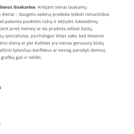
dienos išvakarėse
. Artėjant vienai laukiamų
o dienai – daugelis vaikinų pradeda ieškoti romantiškos
ad pakanka puokštės rožių ir dėžutės šokoladinių
ir bent prieš mėnesį ar du pradeda ieškoti būdų,
ių specialistas, psichologas Vidas sako, kad dovanos
tino dieną ar per Kalėdas yra vienas geriausių būdų
alšinti kylančius konfliktus ar tiesiog parodyti dėmesį,
afikų gali ir nelikti.
s
;