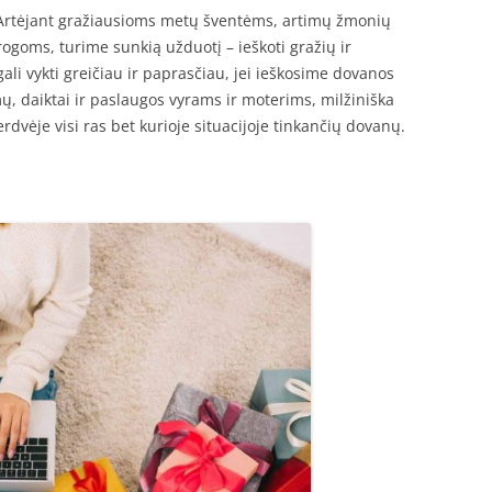
. Artėjant gražiausioms metų šventėms, artimų žmonių
goms, turime sunkią užduotį – ieškoti gražių ir
ali vykti greičiau ir paprasčiau, jei ieškosime dovanos
ų, daiktai ir paslaugos vyrams ir moterims, milžiniška
erdvėje visi ras bet kurioje situacijoje tinkančių dovanų.