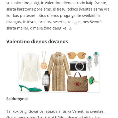
sukonkretino, taigi, ir Valentino diena atrodo kaip šventė,
skirta karštoms porelėms. Iš tiesų, tokios šventės esmė yra
kur kas platesnė – šios dienos proga galite sveikinti ir
draugus, ir tėvus, brolius, seseris, kolegas, nes šventė
skirta meilei, o meilė žino daug kelių.
Valentino dienos dovanos
Saldumynai
Tai kokios gi dovanos labiausiai tinka Valentino šventės,
šios dienos proga? Ar tikrai būtina dovanoti viską, kas