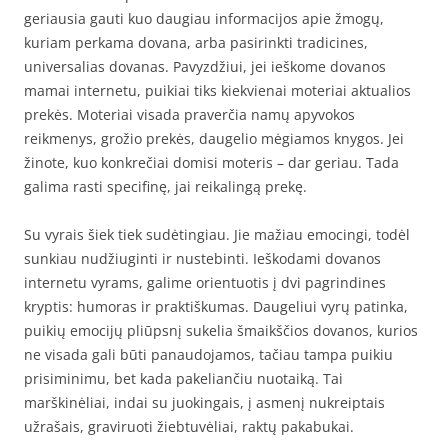
geriausia gauti kuo daugiau informacijos apie žmogų,
kuriam perkama dovana, arba pasirinkti tradicines,
universalias dovanas. Pavyzdžiui, jei ieškome dovanos
mamai internetu, puikiai tiks kiekvienai moteriai aktualios
prekės. Moteriai visada praverčia namų apyvokos
reikmenys, grožio prekės, daugelio mėgiamos knygos. Jei
žinote, kuo konkrečiai domisi moteris – dar geriau. Tada
galima rasti specifinę, jai reikalingą prekę.
Su vyrais šiek tiek sudėtingiau. Jie mažiau emocingi, todėl
sunkiau nudžiuginti ir nustebinti. Ieškodami dovanos
internetu vyrams, galime orientuotis į dvi pagrindines
kryptis: humoras ir praktiškumas. Daugeliui vyrų patinka,
puikių emocijų pliūpsnį sukelia šmaikščios dovanos, kurios
ne visada gali būti panaudojamos, tačiau tampa puikiu
prisiminimu, bet kada pakeliančiu nuotaiką. Tai
marškinėliai, indai su juokingais, į asmenį nukreiptais
užrašais, graviruoti žiebtuvėliai, raktų pakabukai.