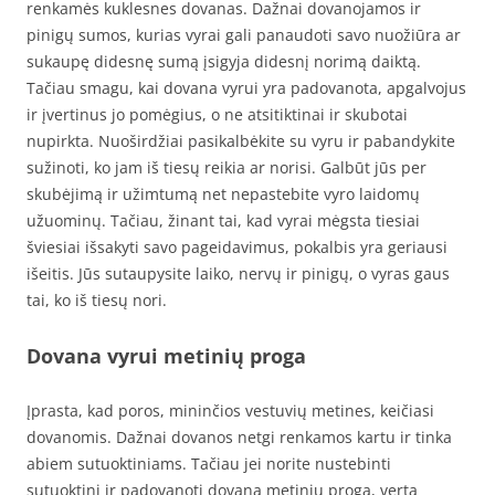
renkamės kuklesnes dovanas. Dažnai dovanojamos ir
pinigų sumos, kurias vyrai gali panaudoti savo nuožiūra ar
sukaupę didesnę sumą įsigyja didesnį norimą daiktą.
Tačiau smagu, kai dovana vyrui yra padovanota, apgalvojus
ir įvertinus jo pomėgius, o ne atsitiktinai ir skubotai
nupirkta. Nuoširdžiai pasikalbėkite su vyru ir pabandykite
sužinoti, ko jam iš tiesų reikia ar norisi. Galbūt jūs per
skubėjimą ir užimtumą net nepastebite vyro laidomų
užuominų. Tačiau, žinant tai, kad vyrai mėgsta tiesiai
šviesiai išsakyti savo pageidavimus, pokalbis yra geriausi
išeitis. Jūs sutaupysite laiko, nervų ir pinigų, o vyras gaus
tai, ko iš tiesų nori.
Dovana vyrui metinių proga
Įprasta, kad poros, mininčios vestuvių metines, keičiasi
dovanomis. Dažnai dovanos netgi renkamos kartu ir tinka
abiem sutuoktiniams. Tačiau jei norite nustebinti
sutuoktinį ir padovanoti dovaną metiniu proga, verta