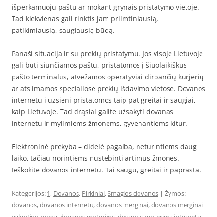
išperkamuoju paštu ar mokant grynais pristatymo vietoje.
Tad kiekvienas gali rinktis jam priimtiniausią,
patikimiausią, saugiausią būdą.
Panaši situacija ir su prekių pristatymu. Jos visoje Lietuvoje
gali būti siunčiamos paštu, pristatomos į šiuolaikiškus
pašto terminalus, atvežamos operatyviai dirbančių kurjerių
ar atsiimamos specialiose prekių išdavimo vietose. Dovanos
internetu i uzsieni pristatomos taip pat greitai ir saugiai,
kaip Lietuvoje. Tad drąsiai galite užsakyti dovanas
internetu ir mylimiems žmonėms, gyvenantiems kitur.
Elektroninė prekyba – didelė pagalba, neturintiems daug
laiko, tačiau norintiems nustebinti artimus žmones.
Ieškokite dovanos internetu. Tai saugu, greitai ir paprasta.
Kategorijos:
1
,
Dovanos
,
Pirkiniai
,
Smagios dovanos
| Žymos:
dovanos
,
dovanos internetu
,
dovanos merginai
,
dovanos merginai
valentino proga
,
dovanos moterims
,
dovanos moterims internetu
,