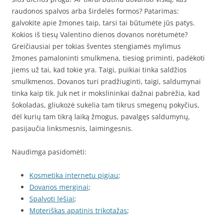
raudonos spalvos arba širdelės formos? Patarimas:
galvokite apie žmones taip, tarsi tai būtumėte jūs patys.
Kokios iš tiesų Valentino dienos dovanos norėtumėte?
Greičiausiai per tokias šventes stengiamės mylimus
žmones pamaloninti smulkmena, tiesiog priminti, padėkoti
jiems už tai, kad tokie yra. Taigi, puikiai tinka saldžios
smulkmenos. Dovanos turi pradžiuginti, taigi, saldumynai
tinka kaip tik. Juk net ir mokslininkai dažnai pabrėžia, kad
šokoladas, gliukozė sukelia tam tikrus smegenų pokyčius,
dėl kurių tam tikrą laiką žmogus, pavalgęs saldumynų,
pasijaučia linksmesnis, laimingesnis.
Naudimga pasidomėti:
Kosmetika internetu pigiau
;
Dovanos merginai
;
Spalvoti lęšiai
;
Moteriškas apatinis trikotažas
;