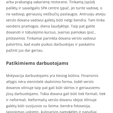
arba prabangią vakarienę restorane. Tinkamą įspūdį
paliktų ir savaitgalis SPA centre (ypač, jei turite vadovę, o
ne vadovą), geriausių viešbučių paslaugos. Antruoju atveju
verslo dovana vadovui galėtų būti netgi bendra. Tam tinka
vandens pramogos, diena šaudykloje. Taip pat galite
dovanoti ir tobulėjimo kursus, įvairias pamokas (pvz.,
pilotavimo). Tinkamai parinkta dovana verslo vadovui
patvirtins, kad esate puikus darbuotojas ir paskatins
pažinti jus dar geriau.
Patikimiems darbuotojams
Motyvacija darbuotojams yra tiesiog būtina. Finansinis
atlygis nėra vienintelė skatinimo forma, todėl verslo
dovanos vilniuje taip pat gali būti skirtos ir geriausiems
jūsų darbuotojams. Tokia dovana gali būti tiek formali, tiek
ir neformali. Neformalių verslo dovanu idejos Vilniuje
galėtų būti susijusios su šeima: bendra fotosesija,
laipiojimas uolomis, kulinarijos pamokėlės ir panašiai.