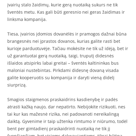
įvairių stalo žaidimų, kurie gerą nuotaiką sukurs ne tik
šventės metu. Kas gali būti geresnio nei geras žaidimas ir
linksma kompanija.
Tiesa, įvairios įdomios dovanėlės ir pramogos dažnai būna
brangesnės nei įprastos dovanos, kurias galite rasti bet
kurioje parduotuvėje. Tačiau mokėsite ne tik už idėją, bet ir
už garantuotai gerą nuotaiką, taigi, truputį didesnės
išlaidos atsipirks labai greitai – šventės kaltininkas bus
maloniai nustebintas. Pirkdami didesnę dovaną visada
galite kooperuotis su kompanija ir daryti vieną didelį
siurprizą.
Smagios staigmenos praskaidrins kasdienybę ir padės
atrasti kažką naujo, dar nepatirto. Nebijokite rizikuoti, nes
tai kur kas mažesnė rizika, nei padovanoti nereikalingą
daiktą. Gyvenime ir taip užtenka rimtumo ir niūrumo, todėl
bent per gimtadienį praskaidrinti nuotaiką ne tik jį
švenčiančiam, bet visiems dalyvaujantiems, tikrai būtina.