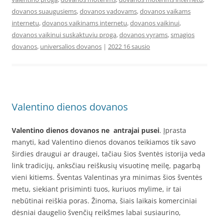
dovanos suaugusiems
,
dovanos vadovams
,
dovanos vaikams
internetu
,
dovanos vaikinams internetu
,
dovanos vaikinui
,
dovanos vaikinui suskaktuviu proga
,
dovanos vyrams
,
smagios
dovanos
,
universalios dovanos
|
2022 16 sausio
Valentino dienos dovanos
Valentino dienos dovanos ne antrajai pusei
. Įprasta
manyti, kad Valentino dienos dovanos teikiamos tik savo
širdies draugui ar draugei, tačiau šios šventės istorija veda
link tradicijų, anksčiau reiškusių visuotinę meilę, pagarbą
vieni kitiems. Šventas Valentinas yra minimas šios šventės
metu, siekiant prisiminti tuos, kuriuos mylime, ir tai
nebūtinai reiškia poras. Žinoma, šiais laikais komerciniai
dėsniai daugelio švenčių reikšmes labai susiaurino,