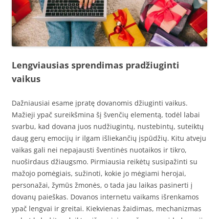
Lengviausias sprendimas pradžiuginti
vaikus
Dažniausiai esame įpratę dovanomis džiuginti vaikus.
Mažieji ypač sureikšmina šį švenčių elementą, todėl labai
svarbu, kad dovana juos nudžiugintų, nustebintų, suteiktų
daug gerų emocijų ir ilgam išliekančių įspūdžių. Kitu atveju
vaikas gali nei nepajausti šventinės nuotaikos ir tikro,
nuoširdaus džiaugsmo. Pirmiausia reikėtų susipažinti su
mažojo pomėgiais, sužinoti, kokie jo mėgiami herojai,
personažai, žymūs žmonės, o tada jau laikas pasinerti į
dovanų paieškas. Dovanos internetu vaikams išrenkamos
ypač lengvai ir greitai. Kiekvienas žaidimas, mechanizmas