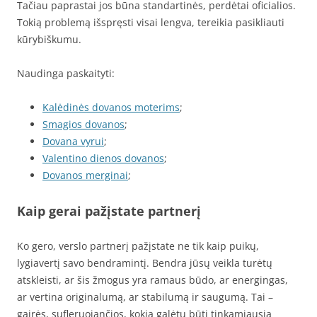
Tačiau paprastai jos būna standartinės, perdėtai oficialios.
Tokią problemą išspręsti visai lengva, tereikia pasikliauti
kūrybiškumu.
Naudinga paskaityti:
Kalėdinės dovanos moterims
;
Smagios dovanos
;
Dovana vyrui
;
Valentino dienos dovanos
;
Dovanos merginai
;
Kaip gerai pažįstate partnerį
Ko gero, verslo partnerį pažįstate ne tik kaip puikų,
lygiavertį savo bendramintį. Bendra jūsų veikla turėtų
atskleisti, ar šis žmogus yra ramaus būdo, ar energingas,
ar vertina originalumą, ar stabilumą ir saugumą. Tai –
gairės, sufleruojančios, kokia galėtų būti tinkamiausia