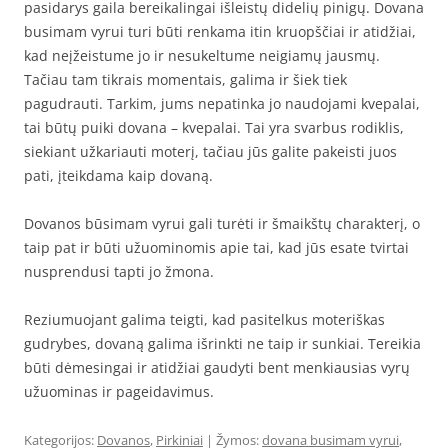
pasidarys gaila bereikalingai išleistų didelių pinigų. Dovana
busimam vyrui turi būti renkama itin kruopščiai ir atidžiai,
kad neįžeistume jo ir nesukeltume neigiamų jausmų.
Tačiau tam tikrais momentais, galima ir šiek tiek
pagudrauti. Tarkim, jums nepatinka jo naudojami kvepalai,
tai būtų puiki dovana – kvepalai. Tai yra svarbus rodiklis,
siekiant užkariauti moterį, tačiau jūs galite pakeisti juos
pati, įteikdama kaip dovaną.
Dovanos būsimam vyrui gali turėti ir šmaikštų charakterį, o
taip pat ir būti užuominomis apie tai, kad jūs esate tvirtai
nusprendusi tapti jo žmona.
Reziumuojant galima teigti, kad pasitelkus moteriškas
gudrybes, dovaną galima išrinkti ne taip ir sunkiai. Tereikia
būti dėmesingai ir atidžiai gaudyti bent menkiausias vyrų
užuominas ir pageidavimus.
Kategorijos:
Dovanos
,
Pirkiniai
| Žymos:
dovana busimam vyrui
,