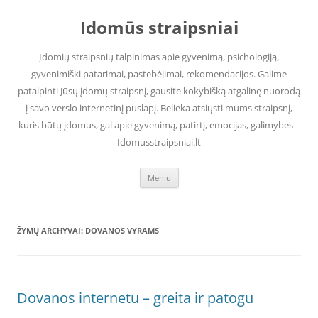
Pereiti
prie
Idomūs straipsniai
turinio
Įdomių straipsnių talpinimas apie gyvenimą, psichologiją,
gyvenimiški patarimai, pastebėjimai, rekomendacijos. Galime
patalpinti Jūsų įdomų straipsnį, gausite kokybišką atgalinę nuorodą
į savo verslo internetinį puslapį. Belieka atsiųsti mums straipsnį,
kuris būtų įdomus, gal apie gyvenimą, patirtį, emocijas, galimybes –
Idomusstraipsniai.lt
Meniu
ŽYMŲ ARCHYVAI:
DOVANOS VYRAMS
Dovanos internetu – greita ir patogu