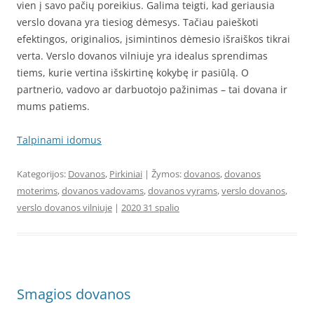
vien į savo pačių poreikius. Galima teigti, kad geriausia
verslo dovana yra tiesiog dėmesys. Tačiau paieškoti
efektingos, originalios, įsimintinos dėmesio išraiškos tikrai
verta. Verslo dovanos vilniuje yra idealus sprendimas
tiems, kurie vertina išskirtinę kokybę ir pasiūlą. O
partnerio, vadovo ar darbuotojo pažinimas – tai dovana ir
mums patiems.
Talpinami idomus
Kategorijos:
Dovanos
,
Pirkiniai
| Žymos:
dovanos
,
dovanos
moterims
,
dovanos vadovams
,
dovanos vyrams
,
verslo dovanos
,
verslo dovanos vilniuje
|
2020 31 spalio
Smagios dovanos