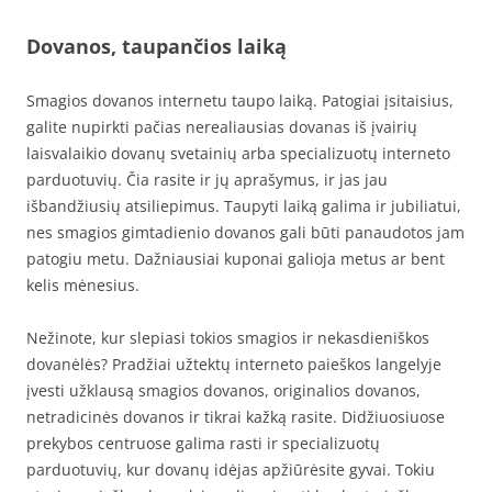
Dovanos, taupančios laiką
Smagios dovanos internetu taupo laiką. Patogiai įsitaisius,
galite nupirkti pačias nerealiausias dovanas iš įvairių
laisvalaikio dovanų svetainių arba specializuotų interneto
parduotuvių. Čia rasite ir jų aprašymus, ir jas jau
išbandžiusių atsiliepimus. Taupyti laiką galima ir jubiliatui,
nes smagios gimtadienio dovanos gali būti panaudotos jam
patogiu metu. Dažniausiai kuponai galioja metus ar bent
kelis mėnesius.
Nežinote, kur slepiasi tokios smagios ir nekasdieniškos
dovanėlės? Pradžiai užtektų interneto paieškos langelyje
įvesti užklausą smagios dovanos, originalios dovanos,
netradicinės dovanos ir tikrai kažką rasite. Didžiuosiuose
prekybos centruose galima rasti ir specializuotų
parduotuvių, kur dovanų idėjas apžiūrėsite gyvai. Tokiu