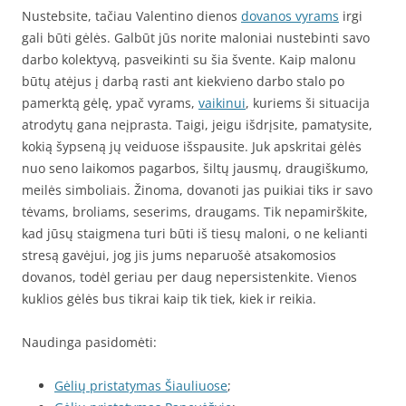
Nustebsite, tačiau Valentino dienos
dovanos vyrams
irgi
gali būti gėlės. Galbūt jūs norite maloniai nustebinti savo
darbo kolektyvą, pasveikinti su šia švente. Kaip malonu
būtų atėjus į darbą rasti ant kiekvieno darbo stalo po
pamerktą gėlę, ypač vyrams,
vaikinui
, kuriems ši situacija
atrodytų gana neįprasta. Taigi, jeigu išdrįsite, pamatysite,
kokią šypseną jų veiduose išspausite. Juk apskritai gėlės
nuo seno laikomos pagarbos, šiltų jausmų, draugiškumo,
meilės simboliais. Žinoma, dovanoti jas puikiai tiks ir savo
tėvams, broliams, seserims, draugams. Tik nepamirškite,
kad jūsų staigmena turi būti iš tiesų maloni, o ne kelianti
stresą gavėjui, jog jis jums neparuošė atsakomosios
dovanos, todėl geriau per daug nepersistenkite. Vienos
kuklios gėlės bus tikrai kaip tik tiek, kiek ir reikia.
Naudinga pasidomėti:
Gėlių pristatymas Šiauliuose
;