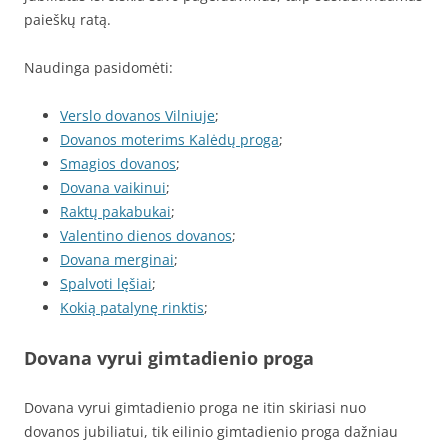
paieškų ratą.
Naudinga pasidomėti:
Verslo dovanos Vilniuje
;
Dovanos moterims Kalėdų proga
;
Smagios dovanos
;
Dovana vaikinui
;
Raktų pakabukai
;
Valentino dienos dovanos
;
Dovana merginai
;
Spalvoti lęšiai
;
Kokią patalynę rinktis
;
Dovana vyrui gimtadienio proga
Dovana vyrui gimtadienio proga ne itin skiriasi nuo
dovanos jubiliatui, tik eilinio gimtadienio proga dažniau