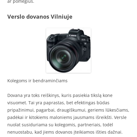
ar pomėgius.
Verslo dovanos Vilniuje
Kolegoms ir bendraminčiams
Dovana yra toks reiškinys, kuris pasiekia tikslą kone
visuomet. Tai yra paprastas, bet efektingas būdas
pripažinimui, pagarbai, draugiškumui, geriems lūkesčiams,
padėkai ir kitokiems maloniems jausmams išreikšti. Versle
nuolat susiduriama su kolegomis, partneriais, todėl
nenuostabu, kad jiems dovanos įteikiamos išties dažnai.