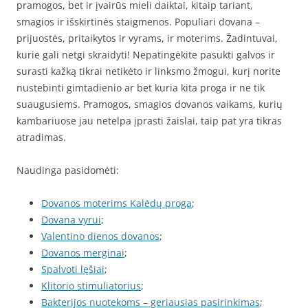
pramogos, bet ir įvairūs mieli daiktai, kitaip tariant,
smagios ir išskirtinės staigmenos. Populiari dovana –
prijuostės, pritaikytos ir vyrams, ir moterims. Žadintuvai,
kurie gali netgi skraidyti! Nepatingėkite pasukti galvos ir
surasti kažką tikrai netikėto ir linksmo žmogui, kurį norite
nustebinti gimtadienio ar bet kuria kita proga ir ne tik
suaugusiems. Pramogos, smagios dovanos vaikams, kurių
kambariuose jau netelpa įprasti žaislai, taip pat yra tikras
atradimas.
Naudinga pasidomėti:
Dovanos moterims Kalėdų proga
;
Dovana vyrui
;
Valentino dienos dovanos
;
Dovanos merginai
;
Spalvoti lęšiai
;
Klitorio stimuliatorius
;
Bakterijos nuotekoms – geriausias pasirinkimas
;