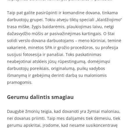
Taip pat galite pasirūpinti ir komandine dovana, tinkama
darbuotojų grupei. Tokiu atveju tiktų speciali „klaidžiojimo“
trasa miške, žygis baidarėmis, plaukiojimas laivu, netgi
dažasvydžio mūšis ar pasivažinėjimas kartingais. O štai
solidi verslo dovana darbuotojams – meno kūriniai, teminė
vakarienė, minėtos SPA ir grožio procedūros, su profesija
susijusi fotosesija ir panašiai. Toks paskatinimas
neabejotinai atskleis jūsų rūpestingumą, domėjimąsi
darbuotojų poreikiais, originalumą, puikų vadybos
išmanymą ir gebėjimą derinti darbą su maloniomis
pramogomis.
Gerumu dalintis smagiau
Daugybė žmonių teigia, kad dovanoti yra žymiai maloniau,
nei dovanas priimti. Taip mes dalijamės tiek dėmesiu, tiek
gerumu apskritai, įrodome, kad nesame susikoncentravę