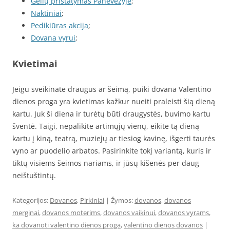
Gėlių pristatymas Panevėžyje
;
Naktiniai
;
Pedikiūras akcija
;
Dovana vyrui
;
Kvietimai
Jeigu sveikinate draugus ar šeimą, puiki dovana Valentino
dienos proga yra kvietimas kažkur nueiti praleisti šią dieną
kartu. Juk ši diena ir turėtų būti draugystės, buvimo kartu
šventė. Taigi, nepalikite artimųjų vienų, eikite tą dieną
kartu į kiną, teatrą, muziejų ar tiesiog kavinę, išgerti taurės
vyno ar puodelio arbatos. Pasirinkite tokį variantą, kuris ir
tiktų visiems šeimos nariams, ir jūsų kišenės per daug
neištuštintų.
Kategorijos:
Dovanos
,
Pirkiniai
| Žymos:
dovanos
,
dovanos
merginai
,
dovanos moterims
,
dovanos vaikinui
,
dovanos vyrams
,
ka dovanoti valentino dienos proga
,
valentino dienos dovanos
|