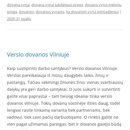
dovana vyrui
,
dovana vyrui jubiliejaus proga
,
dovana vyrui metiniu
proga
,
dovanos
,
dovanos vyrams
,
ka dovanoti vyrui gimtadieniui
|
2020 31 spalio
Verslo dovanos Vilniuje
Kaip sustiprinti darbo santykius? Verslo dovanos Vilniuje.
Verslas pareikalauja iš mūsų daugybės laiko, žinių ir
pastangų. Tačiau sėkmingi žmonės žino: vienas svarbiausių
dalykų yra geri darbo santykiai. O juos sukurti ir sutvirtinti
galite visai paprastai – tam tiesiog idealiai tinka verslo
dovanos vilniuje. Tokių dovanų sostinėje išties daug, todėl
lengvai rasite tinkamą variantą tiek partneriams, tiek
vadovui, tiek savo pačių darbuotojams. O rinktis galite ne
vien pagal užimamas pareigas, bet ir dovanos gavėjo būdą