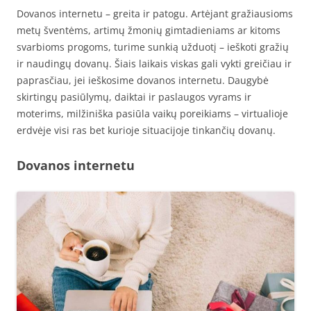
Dovanos internetu – greita ir patogu. Artėjant gražiausioms
metų šventėms, artimų žmonių gimtadieniams ar kitoms
svarbioms progoms, turime sunkią užduotį – ieškoti gražių
ir naudingų dovanų. Šiais laikais viskas gali vykti greičiau ir
paprasčiau, jei ieškosime dovanos internetu. Daugybė
skirtingų pasiūlymų, daiktai ir paslaugos vyrams ir
moterims, milžiniška pasiūla vaikų poreikiams – virtualioje
erdvėje visi ras bet kurioje situacijoje tinkančių dovanų.
Dovanos internetu