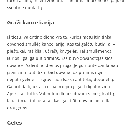
turėti artimų, mielų žmonių, ir net ir iš smulkmenos pajusti
šventinę nuotaiką.
Graži kanceliarija
Iš tiesų, Valentino diena yra ta, kurios metu itin tinka
dovanoti smulkią kanceliariją. Kas tai galėtų būti? Tai –
pieštukai, rašikliai, užrašų knygelės. Tai smulkmenos,
kurios ilgai galbūt primins, kas buvo dovanotojas šios
dovanos, Valentino dienos proga. Jeigu norite dar labiau
įsiamžinti, būti tikri, kad dovana jus primins ilgai –
nepatingėkite ir išgraviruoti kažką ant tokių dovanėlių.
Galbūt dailų užrašą ir palinkėjimą, gal kokį aforizmą.
Apskritai, tokios Valentino dienos dovanos merginai irgi
labai tinka, tai nėra tai, kas gali būti dovanojama tik
draugams.
Gėlės