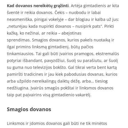
Kad dovanos nereikėtų grąžinti
. Artėja gimtadienis ar kita
šventė ir reikia dovanos. Čekis – nuobodu ir labai
neasmeniška, pinigai vokelyje – dar blogiau ir kalba už jus:
„neturėjau kada nupirkti dovanos – nusipirk pats“. Pirkti
kažką, ko nežinai, ar reikia – abejotinas
sprendimas. Smagios dovanos, kurios pakels nuotaiką ir
ilgai primins linksmą gimtadienį, būtų pačios
tinkamiausios. Tai gali būti įvairios pramogos, ekstremalūs
potyriai išbandant, pavyzdžiui, šuolį su parašiutu, ar šuolį
su guma nuo televizijos bokšto. Gal tikrai verta bent kartą
pamiršti tradicines ir jau kiek pabodusias dovanas, kurios
arba užpildo nereikalingų daiktų dėžę, arba… tiesiog
nedžiugina. Įvairūs smagūs pokštai ir linksmos dovanos
taip pat paįvairins visą gimtadienio vakarėlį.
Smagios dovanos
Linksmos ir įdomios dovanos gali būti ne tik minėtos