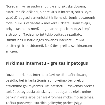
Norėdami vyrui padovanoti tikrai praktišką dovaną,
turėtume išsiaiškinti jo poreikius ir interesų sritis. Vyrai
ypač džiaugiasi asmeniškai tik jiems skirtomis dovanomis,
todėl puikus variantas – meškerė užkietėjusiam žvejui,
kokybikas peilis medžiotojui ar naujas kamuolys krepšinio
aistruoliui. Tačiau norint tokio puikaus rezultato,
įsimintinos ir naudingos dovanos internetu, reikia
pasitengti ir pasidomėti, ko iš tiesų reikia sveikinamam
žmogui.
Pirkimas internetu – greitas ir patogus
Dovanų pirkimas internetu žavi ne tik plačia dovanų
pasiūla, bet ir lanksčiomis apmokėjimo bei prekių
atsiėmimo galimybėmis. Už internetu užsakomas prekes
turbūt patogiausia atsiskaityti naudojantis elektronine
bankininkyste arba per elektronines mokėjimo sistemas.
Tačiau pardavėjai suteikia galimybę prekes įsigyti