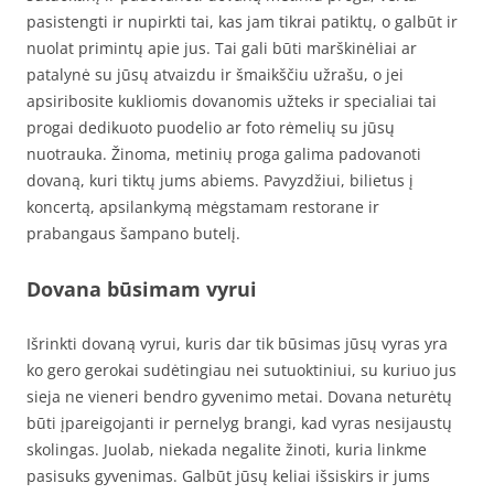
pasistengti ir nupirkti tai, kas jam tikrai patiktų, o galbūt ir
nuolat primintų apie jus. Tai gali būti marškinėliai ar
patalynė su jūsų atvaizdu ir šmaikščiu užrašu, o jei
apsiribosite kukliomis dovanomis užteks ir specialiai tai
progai dedikuoto puodelio ar foto rėmelių su jūsų
nuotrauka. Žinoma, metinių proga galima padovanoti
dovaną, kuri tiktų jums abiems. Pavyzdžiui, bilietus į
koncertą, apsilankymą mėgstamam restorane ir
prabangaus šampano butelį.
Dovana būsimam vyrui
Išrinkti dovaną vyrui, kuris dar tik būsimas jūsų vyras yra
ko gero gerokai sudėtingiau nei sutuoktiniui, su kuriuo jus
sieja ne vieneri bendro gyvenimo metai. Dovana neturėtų
būti įpareigojanti ir pernelyg brangi, kad vyras nesijaustų
skolingas. Juolab, niekada negalite žinoti, kuria linkme
pasisuks gyvenimas. Galbūt jūsų keliai išsiskirs ir jums