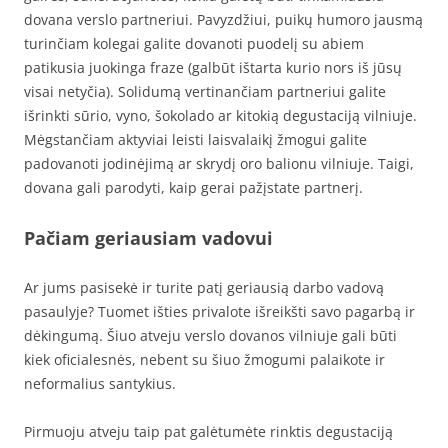
dovana verslo partneriui. Pavyzdžiui, puikų humoro jausmą
turinčiam kolegai galite dovanoti puodelį su abiem
patikusia juokinga fraze (galbūt ištarta kurio nors iš jūsų
visai netyčia). Solidumą vertinančiam partneriui galite
išrinkti sūrio, vyno, šokolado ar kitokią degustaciją vilniuje.
Mėgstančiam aktyviai leisti laisvalaikį žmogui galite
padovanoti jodinėjimą ar skrydį oro balionu vilniuje. Taigi,
dovana gali parodyti, kaip gerai pažįstate partnerį.
Pačiam geriausiam vadovui
Ar jums pasisekė ir turite patį geriausią darbo vadovą
pasaulyje? Tuomet išties privalote išreikšti savo pagarbą ir
dėkingumą. Šiuo atveju verslo dovanos vilniuje gali būti
kiek oficialesnės, nebent su šiuo žmogumi palaikote ir
neformalius santykius.
Pirmuoju atveju taip pat galėtumėte rinktis degustaciją