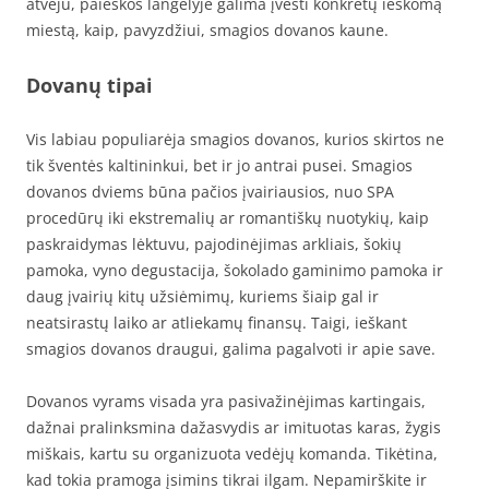
atveju, paieškos langelyje galima įvesti konkretų ieškomą
miestą, kaip, pavyzdžiui, smagios dovanos kaune.
Dovanų tipai
Vis labiau populiarėja smagios dovanos, kurios skirtos ne
tik šventės kaltininkui, bet ir jo antrai pusei. Smagios
dovanos dviems būna pačios įvairiausios, nuo SPA
procedūrų iki ekstremalių ar romantiškų nuotykių, kaip
paskraidymas lėktuvu, pajodinėjimas arkliais, šokių
pamoka, vyno degustacija, šokolado gaminimo pamoka ir
daug įvairių kitų užsiėmimų, kuriems šiaip gal ir
neatsirastų laiko ar atliekamų finansų. Taigi, ieškant
smagios dovanos draugui, galima pagalvoti ir apie save.
Dovanos vyrams visada yra pasivažinėjimas kartingais,
dažnai pralinksmina dažasvydis ar imituotas karas, žygis
miškais, kartu su organizuota vedėjų komanda. Tikėtina,
kad tokia pramoga įsimins tikrai ilgam. Nepamirškite ir