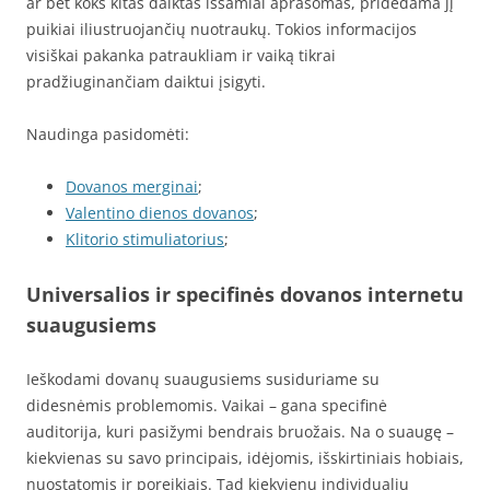
ar bet koks kitas daiktas išsamiai aprašomas, pridedama jį
puikiai iliustruojančių nuotraukų. Tokios informacijos
visiškai pakanka patraukliam ir vaiką tikrai
pradžiuginančiam daiktui įsigyti.
Naudinga pasidomėti:
Dovanos merginai
;
Valentino dienos dovanos
;
Klitorio stimuliatorius
;
Universalios ir specifinės dovanos internetu
suaugusiems
Ieškodami dovanų suaugusiems susiduriame su
didesnėmis problemomis. Vaikai – gana specifinė
auditorija, kuri pasižymi bendrais bruožais. Na o suaugę –
kiekvienas su savo principais, idėjomis, išskirtiniais hobiais,
nuostatomis ir poreikiais. Tad kiekvienu individualiu