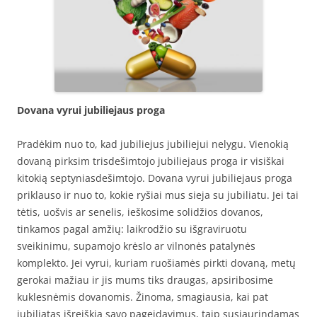
Dovana vyrui jubiliejaus proga
Pradėkim nuo to, kad jubiliejus jubiliejui nelygu. Vienokią
dovaną pirksim trisdešimtojo jubiliejaus proga ir visiškai
kitokią septyniasdešimtojo. Dovana vyrui jubiliejaus proga
priklauso ir nuo to, kokie ryšiai mus sieja su jubiliatu. Jei tai
tėtis, uošvis ar senelis, ieškosime solidžios dovanos,
tinkamos pagal amžių: laikrodžio su išgraviruotu
sveikinimu, supamojo krėslo ar vilnonės patalynės
komplekto. Jei vyrui, kuriam ruošiamės pirkti dovaną, metų
gerokai mažiau ir jis mums tiks draugas, apsiribosime
kuklesnėmis dovanomis. Žinoma, smagiausia, kai pat
jubiliatas išreiškia savo pageidavimus, taip susiaurindamas