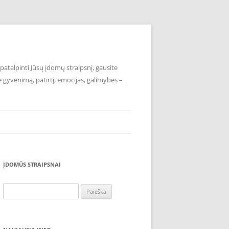
atalpinti Jūsų įdomų straipsnį, gausite
e gyvenimą, patirtį, emocijas, galimybes –
ĮDOMŪS STRAIPSNAI
Ieškoti: