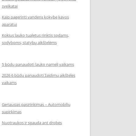
sveikatai
Kaip pagerinti vandens kokybę kavos
aparatui
Kokius lauko tualetus rinktis sodams,
sodyboms, statybų aikštelėms
5 būdų panaudoti lauko namelį vaikams
2026 6 būdų panaudoti žaidimų aikšteles
vaikams
Geriausias pasirinkimas – Automobilių
supirkimas
Nuotraukos ir spauda ant drobės