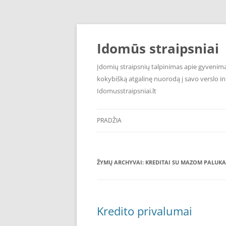
Pereiti
prie
turinio
Idomūs straipsniai
Įdomių straipsnių talpinimas apie gyvenimą,
kokybišką atgalinę nuorodą į savo verslo int
Idomusstraipsniai.lt
PRADŽIA
ŽYMŲ ARCHYVAI:
KREDITAI SU MAZOM PALU
Kredito privalumai