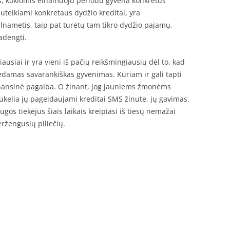
s, kokiomis einamuoju periodu gyvena konkretus
uteikiami konkretaus dydžio kreditai, yra
lnametis, taip pat turėtų tam tikro dydžio pajamų,
adengti.
usiai ir yra vieni iš pačių reikšmingiausių dėl to, kad
edamas savarankiškas gyvenimas. Kuriam ir gali tapti
 finansinė pagalba. O žinant, jog jauniems žmonėms
kelia jų pageidaujami kreditai SMS žinute, jų gavimas.
ugos tiekėjus šiais laikais kreipiasi iš tiesų nemažai
eržengusių piliečių.