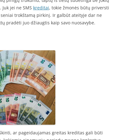
ų pinigų trūkumu, taptų iš tiesų sudėtinga be jokių
į. Juk jei ne SMS
kreditai
, tokie žmonės būtų priversti
seniai trokštamą pirkinį. Ir galbūt ateityje dar ne
ktų pradėti juo džiaugtis kaip savo nuosavybe.
škinti, ar pageidaujamas greitas kreditas gali būti