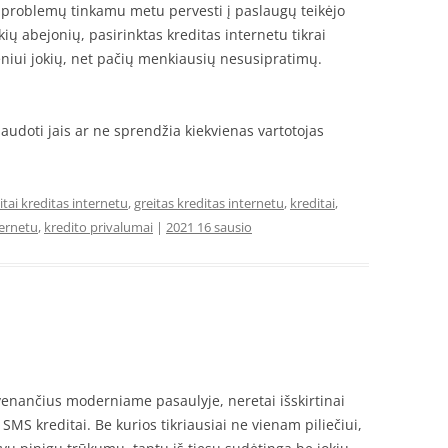
ų problemų tinkamu metu pervesti į paslaugų teikėjo
kių abejonių, pasirinktas kreditas internetu tikrai
eniui jokių, net pačių menkiausių nesusipratimų.
naudoti jais ar ne sprendžia kiekvienas vartotojas
itai kreditas internetu
,
greitas kreditas internetu
,
kreditai
,
ternetu
,
kredito privalumai
|
2021 16 sausio
venančius moderniame pasaulyje, neretai išskirtinai
 SMS kreditai. Be kurios tikriausiai ne vienam piliečiui,