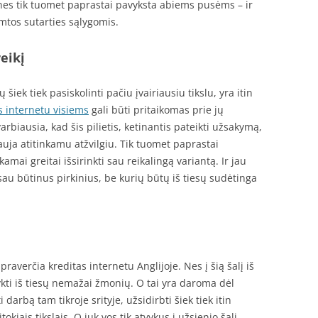
nes tik tuomet paprastai pavyksta abiems pusėms – ir
mtos sutarties sąlygomis.
eikį
iek tiek pasiskolinti pačiu įvairiausiu tikslu, yra itin
s internetu visiems
gali būti pritaikomas prie jų
iausia, kad šis pilietis, ketinantis pateikti užsakymą,
dauja atitinkamu atžvilgiu. Tik tuomet paprastai
ai greitai išsirinkti sau reikalingą variantą. Ir jau
sau būtinus pirkinius, be kurių būtų iš tiesų sudėtinga
praverčia kreditas internetu Anglijoje. Nes į šią šalį iš
kti iš tiesų nemažai žmonių. O tai yra daroma dėl
 darbą tam tikroje srityje, užsidirbti šiek tiek itin
kiais tikslais. O juk vos tik atvykus į užsienio šalį