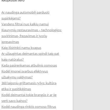
NAUJAUSIA INFO
Ar naudinga automobilį parduoti
supirkėjams?
Vandens filtrai nuo kalkių namui
Kiaurymių restauravimas – technologijos:
suvirinimas, frezavimas ir įvorių
įpresavimas
Kaip išsirinkti namų kvapus
Ar užaugintas deimantas spindi taip pat
kaip natūralus?
Kada pasirenkamas atbulinis osmosas
Kodėl įmonei svarbus efektyvus
užsakymų valdymas?
360 laipsnių grįžtamasis ryšys: kultūra,
etika ir pasitikėjimas
Kodėl deimantai tokie brangūs ir ar jie
verti savo kainos?
Kodėl naudinga rinktis osmoso filtrus