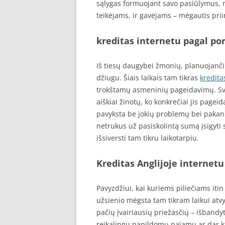
sąlygas formuojant savo pasiūlymus, 
teikėjams, ir gavėjams – mėgautis prii
kreditas internetu pagal por
Iš tiesų daugybei žmonių, planuojančių š
džiugu. Šiais laikais tam tikras
kredita
trokštamų asmeninių pageidavimų. Svarb
aiškiai žinotų, ko konkrečiai jis pagei
pavyksta be jokių problemų bei pakankam
netrukus už pasiskolintą sumą įsigyti 
išsiversti tam tikru laikotarpiu.
Kreditas Anglijoje internetu
Pavyzdžiui, kai kuriems piliečiams itin 
užsienio mėgsta tam tikram laikui atvy
pačių įvairiausių priežasčių – išbandyti
reikalingų papildomų pajamų ar dar kito