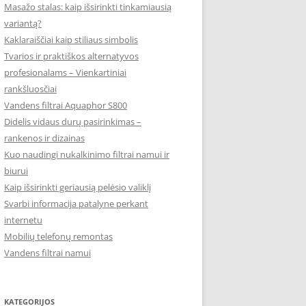
Masažo stalas: kaip išsirinkti tinkamiausią
variantą?
Kaklaraiščiai kaip stiliaus simbolis
Tvarios ir praktiškos alternatyvos
profesionalams – Vienkartiniai
rankšluosčiai
Vandens filtrai Aquaphor S800
Didelis vidaus durų pasirinkimas –
rankenos ir dizainas
Kuo naudingi nukalkinimo filtrai namui ir
biurui
Kaip išsirinkti geriausią pelėsio valiklį
Svarbi informacija patalyne perkant
internetu
Mobilių telefonų remontas
Vandens filtrai namui
KATEGORIJOS