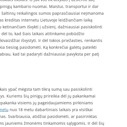
 pinigų kambario nuomai. Maistui, transportui ir dar
itų šaltinių reikalingos sumos paprasčiausiai neįmanoma
gas kreditas internetu Lietuvoje leidžiančiam laiką
ketinančiam išvykti į užsienį, dažniausiai pasiskolinti
 dėl to, kad šiais laikais atitinkamo pobūdžio
vaizdžiai išvystyti. Ir dėl tokios priežasties, renkantis
kia tiesiog pasidomėti. Ką konkrečiai galėtų pateikti
abiau, kad tai padaryti dažniausiai pavyksta per patį
laikais ypač mėgsta tam tikrą sumą sau pasiskolinti
. Kuriems šių pinigų prireikia dėl jų pakankamai
epakanka visiems jų pageidaujamiems pirkiniams
rnetu
nuo 18 metu dabartiniais laikais yra visiškai
s. Svarbiausia, atidžiai pasidomėti, ar pasirinktas
iems jauniems žmonėms tinkamomis sąlygomis. Ir dėl šių