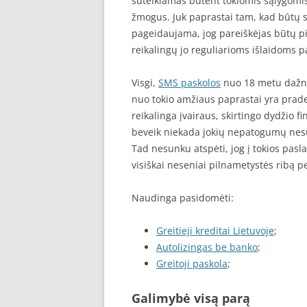
suteikiamas būtent tokiomis sąlygomi
žmogus. Juk paprastai tam, kad būtų s
pageidaujama, jog pareiškėjas būtų pi
reikalingų jo reguliarioms išlaidoms p
Visgi,
SMS paskolos
nuo 18 metu dažnia
nuo tokio amžiaus paprastai yra prad
reikalinga įvairaus, skirtingo dydžio
beveik niekada jokių nepatogumų nesu
Tad nesunku atspėti, jog į tokios pasla
visiškai neseniai pilnametystės ribą p
Naudinga pasidomėti:
Greitieji kreditai Lietuvoje
;
Autolizingas be banko
;
Greitoji paskola
;
Galimybė visą parą