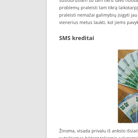
susidūrusiam su tam tikru savo nuosav
problemų praleisti tam tikrą laikotarp
praleisti nemažai galimybių įsigyti jau 
vienerius metus laukti, kol jiems pavy
SMS kreditai
Žinoma, visada privalu iš anksto išsiai