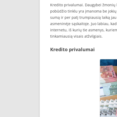
Kredito privalumai. Daugybei žmonių kr
pobūdžio tinklu yra įmanoma be jokių
sumą ir per patį trumpiausią laiką jau
asmeninėje sąskaitoje. Juo labiau, kad 
internetu, iš kurių tie asmenys, kuriems
tinkamiausią visais atžvilgiais.
Kredito privalumai