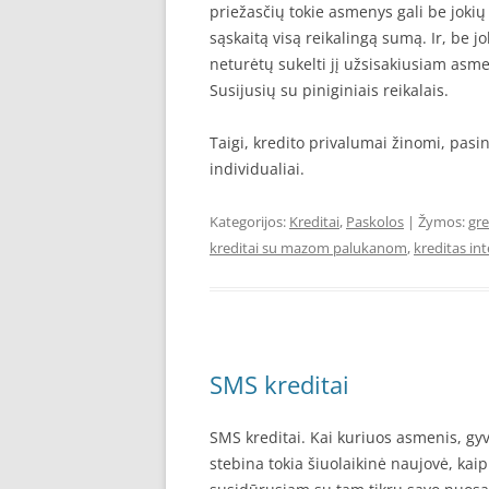
priežasčių tokie asmenys gali be joki
sąskaitą visą reikalingą sumą. Ir, be jo
neturėtų sukelti jį užsisakiusiam asm
Susijusių su piniginiais reikalais.
Taigi, kredito privalumai žinomi, pasi
individualiai.
Kategorijos:
Kreditai
,
Paskolos
| Žymos:
gre
kreditai su mazom palukanom
,
kreditas in
SMS kreditai
SMS kreditai. Kai kuriuos asmenis, gy
stebina tokia šiuolaikinė naujovė, kaip