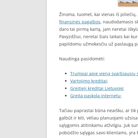
Žinoma, tuomet, kai vienas iš piliečių
finansinės pagalbos
, naudodamasis sk
daro tai pirmą kartą, jam neretai išk
Pavyzdžiui, neretai šiais laikais kai k
papildomu užmokesčiu už paslaugą pas
Naudinga pasidomėti:
Trumpai apie vieną svarbiausių 
Vartojimo kreditai
;
Greitieji kreditai Lietuvoje
;
Greita paskola internetu
;
Tačiau paprastai būna neaišku, ar tik
galbūt ir kiti, vėliau planuojami užsi
sąlygomis atitinkamu atžvilgiu. Juk su
pobūdžio sąlygas savo klientams, yra t