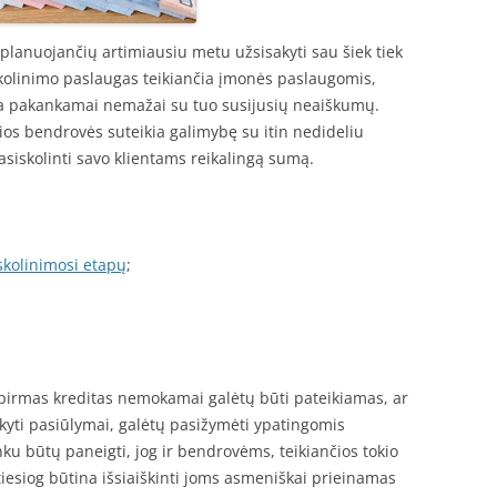
, planuojančių artimiausiu metu užsisakyti sau šiek tiek
olinimo paslaugas teikiančia įmonės paslaugomis,
yla pakankamai nemažai su tuo susijusių neaiškumų.
urios bendrovės suteikia galimybę su itin nedideliu
iskolinti savo klientams reikalingą sumą.
skolinimosi etapų
;
 pirmas kreditas nemokamai galėtų būti pateikiamas, ar
sakyti pasiūlymai, galėtų pasižymėti ypatingomis
nku būtų paneigti, jog ir bendrovėms, teikiančios tokio
iesiog būtina išsiaiškinti joms asmeniškai prieinamas