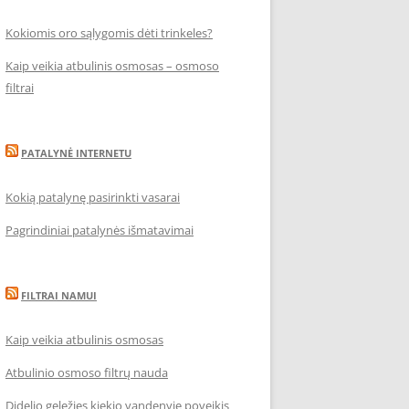
Kokiomis oro sąlygomis dėti trinkeles?
Kaip veikia atbulinis osmosas – osmoso
filtrai
PATALYNĖ INTERNETU
Kokią patalynę pasirinkti vasarai
Pagrindiniai patalynės išmatavimai
FILTRAI NAMUI
Kaip veikia atbulinis osmosas
Atbulinio osmoso filtrų nauda
Didelio geležies kiekio vandenyje poveikis