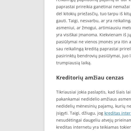
paprastai prireikia ganėtinai nemažai
dėl kitokių priežasčių, tuo tarpu iš k
gauti. Taigi, nesvarbu, ar yra reikalin
asmeniui, ar žmogui, artimiausiu metu 
yra visiškai įmanoma. Kiekvienam iš jų
pasiūlymai ne vienos įmonės yra itin aki
sau reikalingą kreditą paprastai prirei
pasirinktų bendrovių pasiūlymai, juo l
trumpiausią laiką.
Kreditorių amžiau cenzas
Tikriausiai jokia paslaptis, kad šiais 
pakankamai nedidelio amžiaus asmenys
nedidelių mėnesinių pajamų, kurių n
įsigyti. Taigi, džiugu, jog
kreditas inte
nesudėtingai daugeliu atvejų prieinama
kreditas internetu yra teikiamas tok