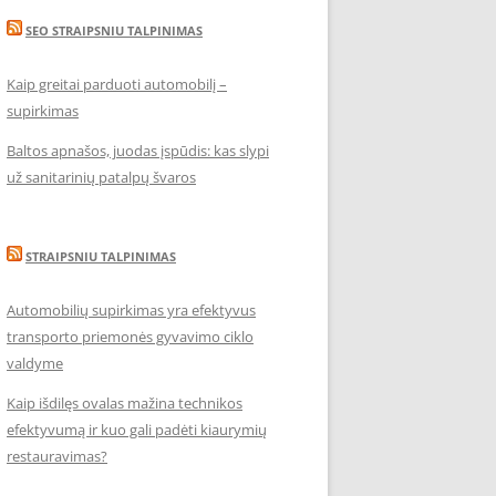
SEO STRAIPSNIU TALPINIMAS
Kaip greitai parduoti automobilį –
supirkimas
Baltos apnašos, juodas įspūdis: kas slypi
už sanitarinių patalpų švaros
STRAIPSNIU TALPINIMAS
Automobilių supirkimas yra efektyvus
transporto priemonės gyvavimo ciklo
valdyme
Kaip išdilęs ovalas mažina technikos
efektyvumą ir kuo gali padėti kiaurymių
restauravimas?