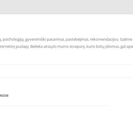
 psichologiją, gyvenimiški patarimai, pastebėjimai, rekomendacijos. Galime p
ernetinį puslapį. Belieka atsiųsti mums straipsnį, kuris būtų įdomus, gal api
KANOM