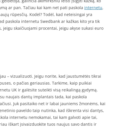
elbėtoja, galinčia akimirksniu leisti įsigyti kažką, ko
dymą ar pan. Tačiau kai kam net pati paskola
internetu
,
naujų rūpesčių. Kodėl? Todėl, kad neteisingai yra
ad paskola internetu Swedbank ar kažkas kito yra tik
 jeigu skaičiuojami procentai, jeigu akyse sukasi euro
jau – vizualizuoti. Jeigu norite, kad jaustumėtės tikrai
puses, o pačias geriausias. Tarkime, kaip puikiai
ernetu UK ir galėsite suteikti visą reikalingą gydymą.
 su naujais dantų implantais tada, kai paskola
ačiusi. Juk pasitaiko net ir labai jauniems žmonėms, kai
netinio paveldo taip nutinka, kad iškrenta visi dantys,
skola internetu nemokamai, tai kam galvoti apie tai,
iau iškart įsivaizduokite tuos naujus savo dantis ir