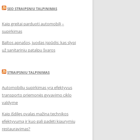
SEO STRAIPSNIU TALPINIMAS
Kaip greitai parduoti automobilį –
supirkimas
Baltos apnašos, juodas įspūdis: kas slypi
už sanitarinių patalpų švaros
STRAIPSNIU TALPINIMAS
Automobilių supirkimas yra efektyvus
transporto priemonės gyvavimo ciklo
valdyme
Kaip išdilęs ovalas mažina technikos
efektyvumą ir kuo gali padėti kiaurymių
restauravimas?