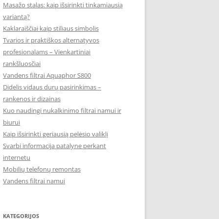
Masažo stalas: kaip išsirinkti tinkamiausią
variantą?
Kaklaraiščiai kaip stiliaus simbolis
Tvarios ir praktiškos alternatyvos
profesionalams – Vienkartiniai
rankšluosčiai
Vandens filtrai Aquaphor S800
Didelis vidaus durų pasirinkimas –
rankenos ir dizainas
Kuo naudingi nukalkinimo filtrai namui ir
biurui
Kaip išsirinkti geriausią pelėsio valiklį
Svarbi informacija patalyne perkant
internetu
Mobilių telefonų remontas
Vandens filtrai namui
KATEGORIJOS