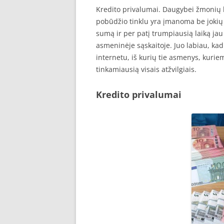
Kredito privalumai. Daugybei žmonių kr
pobūdžio tinklu yra įmanoma be jokių
sumą ir per patį trumpiausią laiką jau
asmeninėje sąskaitoje. Juo labiau, kad 
internetu, iš kurių tie asmenys, kuriems
tinkamiausią visais atžvilgiais.
Kredito privalumai