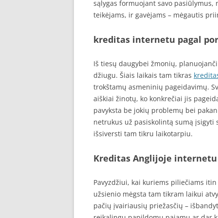
sąlygas formuojant savo pasiūlymus, 
teikėjams, ir gavėjams – mėgautis prii
kreditas internetu pagal por
Iš tiesų daugybei žmonių, planuojančių š
džiugu. Šiais laikais tam tikras
kredita
trokštamų asmeninių pageidavimų. Svarb
aiškiai žinotų, ko konkrečiai jis pagei
pavyksta be jokių problemų bei pakankam
netrukus už pasiskolintą sumą įsigyti 
išsiversti tam tikru laikotarpiu.
Kreditas Anglijoje internetu
Pavyzdžiui, kai kuriems piliečiams itin 
užsienio mėgsta tam tikram laikui atvy
pačių įvairiausių priežasčių – išbandyti
reikalingų papildomų pajamų ar dar kito