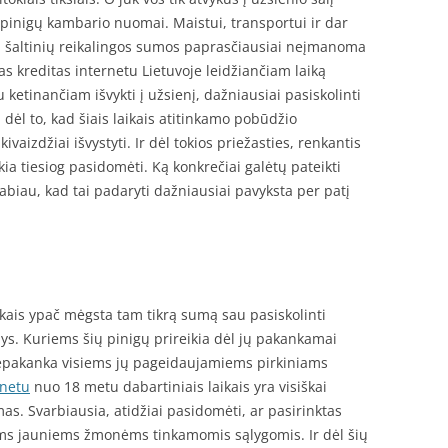
 pinigų kambario nuomai. Maistui, transportui ir dar
itų šaltinių reikalingos sumos paprasčiausiai neįmanoma
gas kreditas internetu Lietuvoje leidžiančiam laiką
ketinančiam išvykti į užsienį, dažniausiai pasiskolinti
 dėl to, kad šiais laikais atitinkamo pobūdžio
vaizdžiai išvystyti. Ir dėl tokios priežasties, renkantis
kia tiesiog pasidomėti. Ką konkrečiai galėtų pateikti
abiau, kad tai padaryti dažniausiai pavyksta per patį
laikais ypač mėgsta tam tikrą sumą sau pasiskolinti
. Kuriems šių pinigų prireikia dėl jų pakankamai
epakanka visiems jų pageidaujamiems pirkiniams
rnetu
nuo 18 metu dabartiniais laikais yra visiškai
s. Svarbiausia, atidžiai pasidomėti, ar pasirinktas
iems jauniems žmonėms tinkamomis sąlygomis. Ir dėl šių