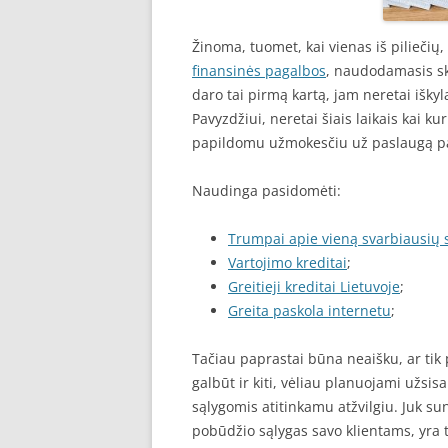
Žinoma, tuomet, kai vienas iš piliečių
finansinės pagalbos
, naudodamasis sk
daro tai pirmą kartą, jam neretai išk
Pavyzdžiui, neretai šiais laikais kai k
papildomu užmokesčiu už paslaugą pas
Naudinga pasidomėti:
Trumpai apie vieną svarbiausių 
Vartojimo kreditai
;
Greitieji kreditai Lietuvoje
;
Greita paskola internetu
;
Tačiau paprastai būna neaišku, ar tik
galbūt ir kiti, vėliau planuojami užsi
sąlygomis atitinkamu atžvilgiu. Juk su
pobūdžio sąlygas savo klientams, yra t