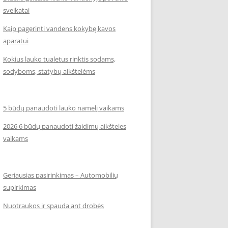
sveikatai
Kaip pagerinti vandens kokybę kavos
aparatui
Kokius lauko tualetus rinktis sodams,
sodyboms, statybų aikštelėms
5 būdų panaudoti lauko namelį vaikams
2026 6 būdų panaudoti žaidimų aikšteles
vaikams
Geriausias pasirinkimas – Automobilių
supirkimas
Nuotraukos ir spauda ant drobės