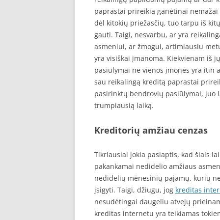
paprastai prireikia ganėtinai nemažai
dėl kitokių priežasčių, tuo tarpu iš k
gauti. Taigi, nesvarbu, ar yra reikalin
asmeniui, ar žmogui, artimiausiu metu 
yra visiškai įmanoma. Kiekvienam iš jų
pasiūlymai ne vienos įmonės yra itin aki
sau reikalingą kreditą paprastai prirei
pasirinktų bendrovių pasiūlymai, juo l
trumpiausią laiką.
Kreditorių amžiau cenzas
Tikriausiai jokia paslaptis, kad šiais 
pakankamai nedidelio amžiaus asmenys
nedidelių mėnesinių pajamų, kurių n
įsigyti. Taigi, džiugu, jog
kreditas inte
nesudėtingai daugeliu atvejų prieinama
kreditas internetu yra teikiamas tok