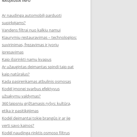
NAUJAUSIA INFO
Ar naudinga automobilį parduoti
supirkėjams?
Vandens filtrai nuo kalkių namui
Kiaurymių restauravimas – technologijos:
suvirinimas, frezavimas ir įvorių
įpresavimas
Kaip išsirinkti namų kvapus
Ar užaugintas deimantas spindi taip pat
kaip natūralus?
Kada pasirenkamas atbulinis osmosas
Kodėl įmonei svarbus efektyvus
užsakymų valdymas?
360 laipsnių grįžtamasis ryšys: kultūra,
etika ir pasitikėjimas
Kodėl deimantai tokie brangūs ir ar jie
verti savo kainos?
Kodėl naudinga rinktis osmoso filtrus