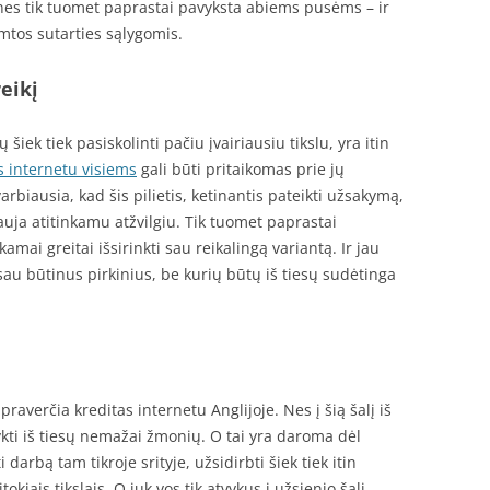
nes tik tuomet paprastai pavyksta abiems pusėms – ir
mtos sutarties sąlygomis.
eikį
iek tiek pasiskolinti pačiu įvairiausiu tikslu, yra itin
s internetu visiems
gali būti pritaikomas prie jų
iausia, kad šis pilietis, ketinantis pateikti užsakymą,
dauja atitinkamu atžvilgiu. Tik tuomet paprastai
ai greitai išsirinkti sau reikalingą variantą. Ir jau
sau būtinus pirkinius, be kurių būtų iš tiesų sudėtinga
praverčia kreditas internetu Anglijoje. Nes į šią šalį iš
kti iš tiesų nemažai žmonių. O tai yra daroma dėl
 darbą tam tikroje srityje, užsidirbti šiek tiek itin
kiais tikslais. O juk vos tik atvykus į užsienio šalį