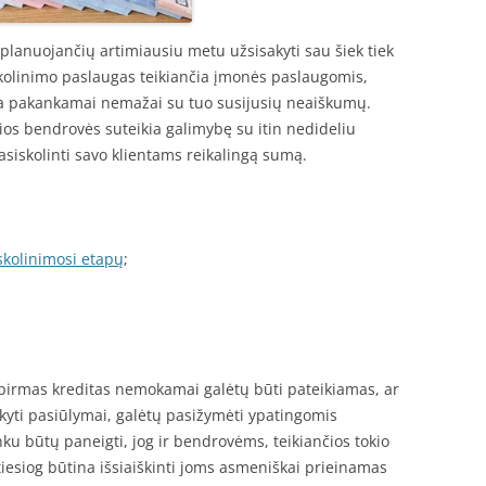
, planuojančių artimiausiu metu užsisakyti sau šiek tiek
olinimo paslaugas teikiančia įmonės paslaugomis,
yla pakankamai nemažai su tuo susijusių neaiškumų.
urios bendrovės suteikia galimybę su itin nedideliu
iskolinti savo klientams reikalingą sumą.
skolinimosi etapų
;
 pirmas kreditas nemokamai galėtų būti pateikiamas, ar
sakyti pasiūlymai, galėtų pasižymėti ypatingomis
nku būtų paneigti, jog ir bendrovėms, teikiančios tokio
iesiog būtina išsiaiškinti joms asmeniškai prieinamas