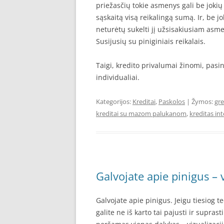
priežasčių tokie asmenys gali be joki
sąskaitą visą reikalingą sumą. Ir, be jo
neturėtų sukelti jį užsisakiusiam asm
Susijusių su piniginiais reikalais.
Taigi, kredito privalumai žinomi, pasi
individualiai.
Kategorijos:
Kreditai
,
Paskolos
| Žymos:
gre
kreditai su mazom palukanom
,
kreditas in
Galvojate apie pinigus – 
Galvojate apie pinigus. Jeigu tiesiog t
galite ne iš karto tai pajusti ir supra