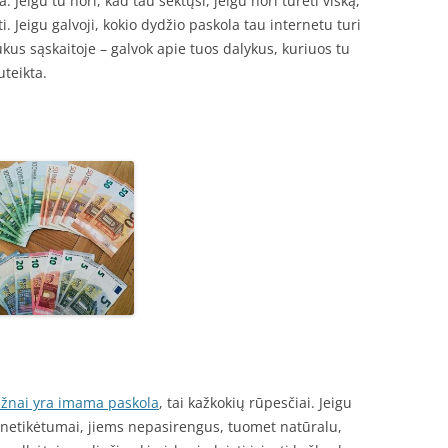
 Jeigu tu nori, kad tau sektųsi, jeigu nori turėti viską,
ti. Jeigu galvoji, kokio dydžio paskola tau internetu turi
iukus sąskaitoje – galvok apie tuos dalykus, kuriuos tu
uteikta.
ažnai yra imama paskola
, tai kažkokių rūpesčiai. Jeigu
 netikėtumai, jiems nepasirengus, tuomet natūralu,