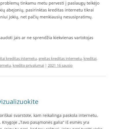
ų problemų tinkamu metu pervesti į paslaugų teikėjo
kių abejonių, pasirinktas kreditas internetu tikrai
eniui jokių, net pačių menkiausių nesusipratimų.
naudoti jais ar ne sprendžia kiekvienas vartotojas
itai kreditas internetu
,
greitas kreditas internetu
,
kreditai
,
ternetu
,
kredito privalumai
|
2021 16 sausio
vizualizuokite
eoriškai svarstote, kam reikalinga paskola internetu,
sti. Knygoje „Tavo pasąmonės galia“ iš esmės yra