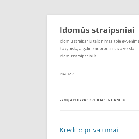
Pereiti
prie
turinio
Idomūs straipsniai
Įdomių straipsnių talpinimas apie gyvenimą,
kokybišką atgalinę nuorodą į savo verslo int
Idomusstraipsniai.lt
PRADŽIA
ŽYMŲ ARCHYVAI:
KREDITAS INTERNETU
Kredito privalumai