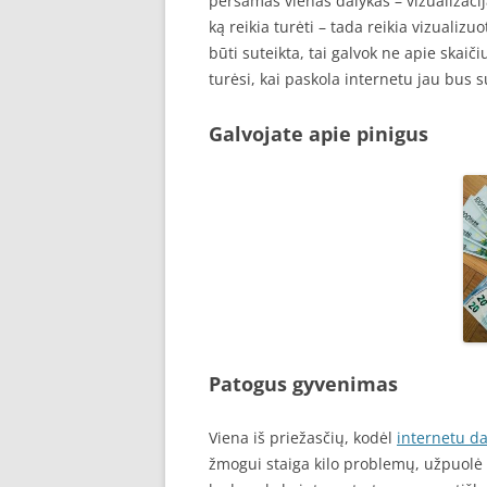
peršamas vienas dalykas – vizualizacija.
ką reikia turėti – tada reikia vizualizuo
būti suteikta, tai galvok ne apie skaič
turėsi, kai paskola internetu jau bus s
Galvojate apie pinigus
Patogus gyvenimas
Viena iš priežasčių, kodėl
internetu d
žmogui staiga kilo problemų, užpuolė