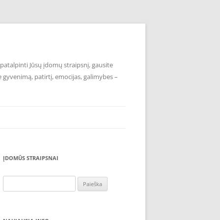
atalpinti Jūsų įdomų straipsnį, gausite
e gyvenimą, patirtį, emocijas, galimybes –
ĮDOMŪS STRAIPSNAI
Ieškoti: