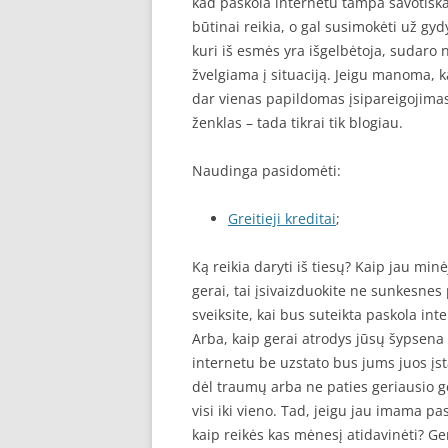
kad paskola internetu tampa savotiška g
būtinai reikia, o gal susimokėti už gy
kuri iš esmės yra išgelbėtoja, sudaro 
žvelgiama į situaciją. Jeigu manoma, k
dar vienas papildomas įsipareigojimas,
ženklas – tada tikrai tik blogiau.
Naudinga pasidomėti:
Greitieji kreditai
;
Ką reikia daryti iš tiesų? Kaip jau minė
gerai, tai įsivaizduokite ne sunkesnes 
sveiksite, kai bus suteikta paskola int
Arba, kaip gerai atrodys jūsų šypsena
internetu be uzstato bus jums juos įst
dėl traumų arba ne paties geriausio ge
visi iki vieno. Tad, jeigu jau imama pa
kaip reikės kas mėnesį atidavinėti? Ger