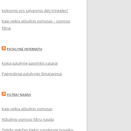
Kokiomis oro sąlygomis dėti trinkeles?
Kaip veikia atbulinis osmosas – osmoso
filtrai
PATALYNĖ INTERNETU
Kokią patalynę pasirinkti vasarai
Pagrindiniai patalynės išmatavimai
FILTRAI NAMUI
Kaip veikia atbulinis osmosas
Atbulinio osmoso filtrų nauda
Didelio geležies kiekio vandenyje poveikis