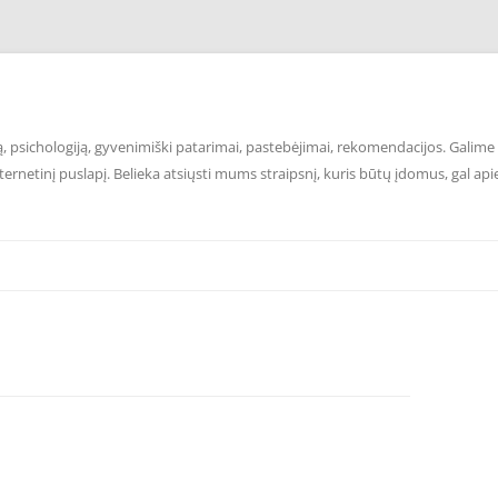
 psichologiją, gyvenimiški patarimai, pastebėjimai, rekomendacijos. Galime p
ernetinį puslapį. Belieka atsiųsti mums straipsnį, kuris būtų įdomus, gal api