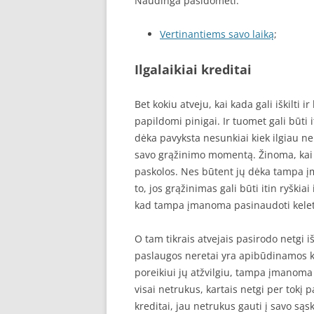
Naudinga pasidomėti:
Vertinantiems savo laiką
;
Ilgalaikiai kreditai
Bet kokiu atveju, kai kada gali iškilti ir
papildomi pinigai. Ir tuomet gali būti 
dėka pavyksta nesunkiai kiek ilgiau ne
savo grąžinimo momentą. Žinoma, kai k
paskolos. Nes būtent jų dėka tampa 
to, jos grąžinimas gali būti itin ryškiai
kad tampa įmanoma pasinaudoti kelet
O tam tikrais atvejais pasirodo netgi i
paslaugos neretai yra apibūdinamos kai
poreikiui jų atžvilgiu, tampa įmanoma 
visai netrukus, kartais netgi per tokį 
kreditai, jau netrukus gauti į savo są