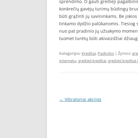
sprendimo. O gauti greitieji pagalbini
konkrečių gavėjų turimų būdingų bruožų
būti grąžinti jų savininkams. Be jokio
tinkamo dydžio palūkanomis. Tiesiog sva
nuo pat pradinio jų užsakymo moment
tuomet turėtų būti akivaizdžiai džiau
Kategorijos:
Kreditai
,
Paskolos
| Žymos:
gre
internetu
,
greitieji kreditai
,
greitieji kreditai
Įrašo
←
Vibratoriai akcijos
navigacija