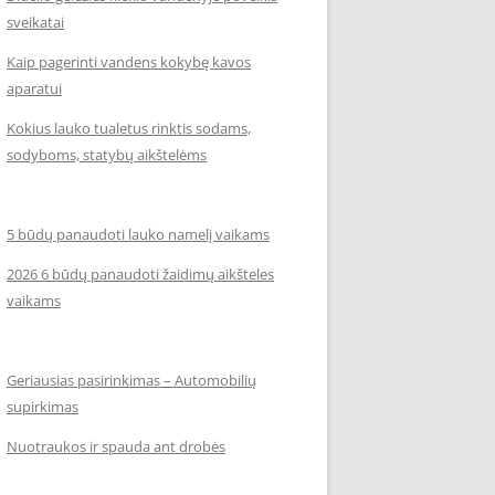
sveikatai
Kaip pagerinti vandens kokybę kavos
aparatui
Kokius lauko tualetus rinktis sodams,
sodyboms, statybų aikštelėms
5 būdų panaudoti lauko namelį vaikams
2026 6 būdų panaudoti žaidimų aikšteles
vaikams
Geriausias pasirinkimas – Automobilių
supirkimas
Nuotraukos ir spauda ant drobės