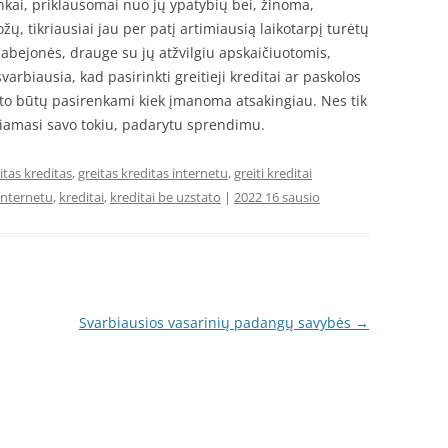
nkai, priklausomai nuo jų ypatybių bei, žinoma,
, tikriausiai jau per patį artimiausią laikotarpį turėtų
s abejonės, drauge su jų atžvilgiu apskaičiuotomis,
rbiausia, kad pasirinkti greitieji kreditai ar paskolos
o būtų pasirenkami kiek įmanoma atsakingiau. Nes tik
giamasi savo tokiu, padarytu sprendimu.
itas kreditas
,
greitas kreditas internetu
,
greiti kreditai
 internetu
,
kreditai
,
kreditai be uzstato
|
2022 16 sausio
Svarbiausios vasarinių padangų savybės
→