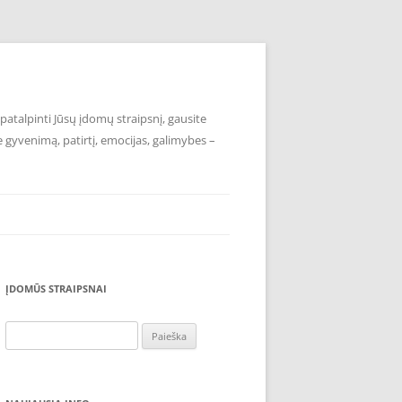
atalpinti Jūsų įdomų straipsnį, gausite
e gyvenimą, patirtį, emocijas, galimybes –
ĮDOMŪS STRAIPSNAI
Ieškoti: