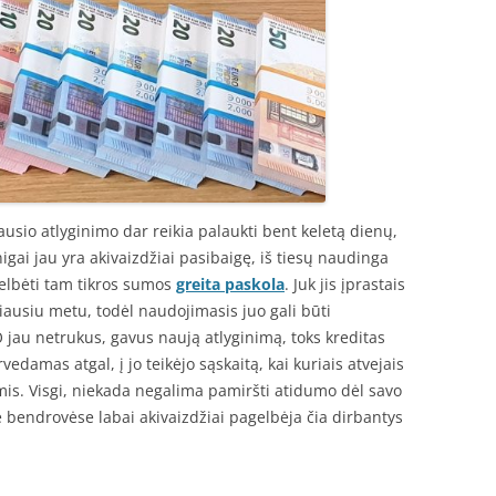
iausio atlyginimo dar reikia palaukti bent keletą dienų,
igai jau yra akivaizdžiai pasibaigę, iš tiesų naudinga
elbėti tam tikros sumos
greita paskola
. Juk jis įprastais
iausiu metu, todėl naudojimasis juo gali būti
jau netrukus, gavus naują atlyginimą, toks kreditas
edamas atgal, į jo teikėjo sąskaitą, kai kuriais atvejais
is. Visgi, niekada negalima pamiršti atidumo dėl savo
e bendrovėse labai akivaizdžiai pagelbėja čia dirbantys