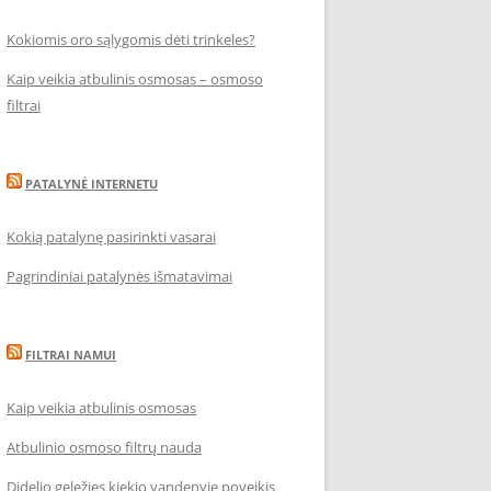
Kokiomis oro sąlygomis dėti trinkeles?
Kaip veikia atbulinis osmosas – osmoso
filtrai
PATALYNĖ INTERNETU
Kokią patalynę pasirinkti vasarai
Pagrindiniai patalynės išmatavimai
FILTRAI NAMUI
Kaip veikia atbulinis osmosas
Atbulinio osmoso filtrų nauda
Didelio geležies kiekio vandenyje poveikis