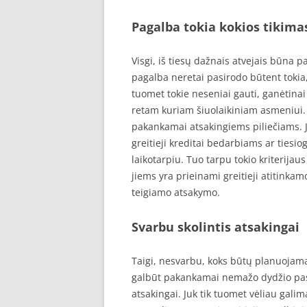
Pagalba tokia kokios tikima
Visgi, iš tiesų dažnais atvejais būna pa
pagalba neretai pasirodo būtent tokia
tuomet tokie neseniai gauti, ganėtinai m
retam kuriam šiuolaikiniam asmeniui. 
pakankamai atsakingiems piliečiams. J
greitieji kreditai bedarbiams ar tiesi
laikotarpiu. Tuo tarpu tokio kriterijau
jiems yra prieinami greitieji atitinkam
teigiamo atsakymo.
Svarbu skolintis atsakingai
Taigi, nesvarbu, koks būtų planuojamas
galbūt pakankamai nemažo dydžio paskol
atsakingai. Juk tik tuomet vėliau gali