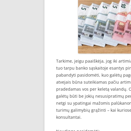
Tarkime, jeigu paaiškėja, jog iki artim
tuo tarpu banko sąskaitoje esantys pin
pabandyti pasidomėti, kuo galėtų pag
atvejais būna suteikiamas pačiu artim
pradedamas vos per keletą valandų. O 
galėtų būti be jokių nesusipratimų perv
netgi su ypatingai mažomis palūkanom
turimų galimybių grąžinti – kai kurios
konsultantai.