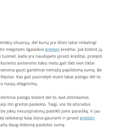
 kitokių situacijų, dėl kurių yra išties labai reikalingi
itin mėgstami ilgalaikiai
greitieji
kreditai. Juk būtent jų
i tuomet, kada yra naudojami įprasti kreditai, pratęsti
uriems asmenims tokiu metu gali tikti vien tiktai
įmanoma gauti ganėtinai nemažą papildomą sumą. Be
 ištęstas. Kas gali pasirodyti esant labai patogu dėl to,
u naujų atlyginimų.
šskirtinai patogu būtent dėl to, kad atitinkamos
p itin greitos paskolos. Taigi, vos tik atsiradus
be jokių nesusipratimų pateikti joms paraišką. Ir jau
patį laikotarpį kaip būna gaunami ir įprasti
greitieji
skaitą daug didesnę paskolos sumą.