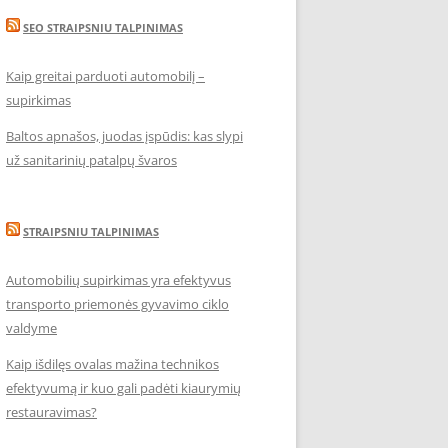
SEO STRAIPSNIU TALPINIMAS
Kaip greitai parduoti automobilį –
supirkimas
Baltos apnašos, juodas įspūdis: kas slypi
už sanitarinių patalpų švaros
STRAIPSNIU TALPINIMAS
Automobilių supirkimas yra efektyvus
transporto priemonės gyvavimo ciklo
valdyme
Kaip išdilęs ovalas mažina technikos
efektyvumą ir kuo gali padėti kiaurymių
restauravimas?