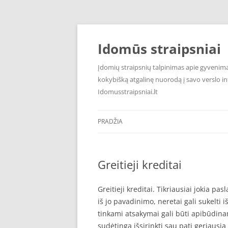
Pereiti
prie
turinio
Idomūs straipsniai
Įdomių straipsnių talpinimas apie gyvenimą,
kokybišką atgalinę nuorodą į savo verslo int
Idomusstraipsniai.lt
PRADŽIA
Greitieji kreditai
Greitieji kreditai. Tikriausiai jokia pas
iš jo pavadinimo, neretai gali sukelti 
tinkami atsakymai gali būti apibūdinam
sudėtinga išsirinkti sau patį geriausią 