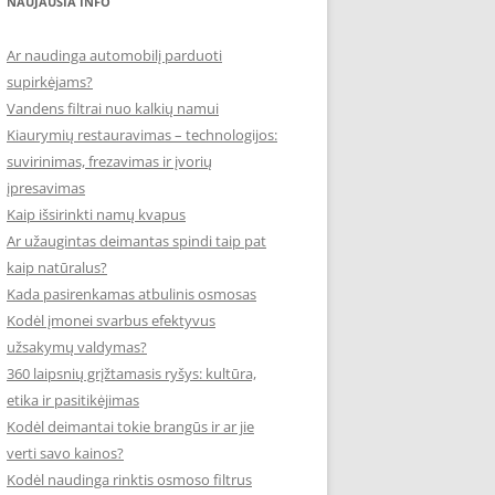
NAUJAUSIA INFO
Ar naudinga automobilį parduoti
supirkėjams?
Vandens filtrai nuo kalkių namui
Kiaurymių restauravimas – technologijos:
suvirinimas, frezavimas ir įvorių
įpresavimas
Kaip išsirinkti namų kvapus
Ar užaugintas deimantas spindi taip pat
kaip natūralus?
Kada pasirenkamas atbulinis osmosas
Kodėl įmonei svarbus efektyvus
užsakymų valdymas?
360 laipsnių grįžtamasis ryšys: kultūra,
etika ir pasitikėjimas
Kodėl deimantai tokie brangūs ir ar jie
verti savo kainos?
Kodėl naudinga rinktis osmoso filtrus