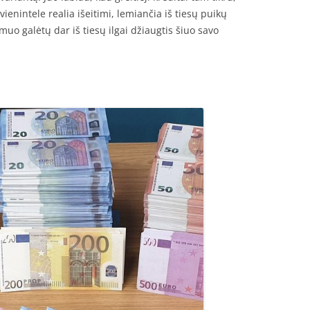
ienintele realia išeitimi, lemiančia iš tiesų puikų
smuo galėtų dar iš tiesų ilgai džiaugtis šiuo savo