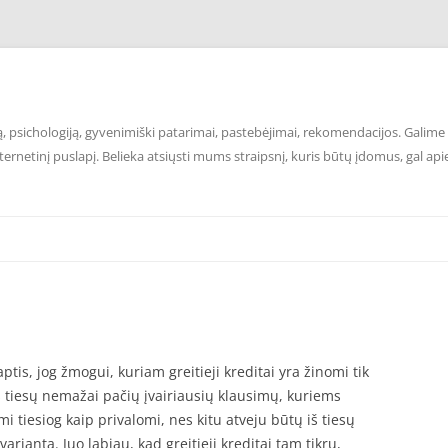
 psichologiją, gyvenimiški patarimai, pastebėjimai, rekomendacijos. Galime p
ernetinį puslapį. Belieka atsiųsti mums straipsnį, kuris būtų įdomus, gal api
laptis, jog žmogui, kuriam greitieji kreditai yra žinomi tik
iš tiesų nemažai pačių įvairiausių klausimų, kuriems
i tiesiog kaip privalomi, nes kitu atveju būtų iš tiesų
variantą. Juo labiau, kad greitieji kreditai tam tikru,