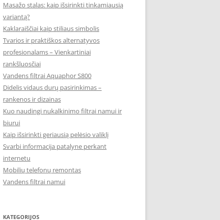
Masažo stalas: kaip išsirinkti tinkamiausią
variantą?
Kaklaraiščiai kaip stiliaus simbolis
Tvarios ir praktiškos alternatyvos
profesionalams – Vienkartiniai
rankšluosčiai
Vandens filtrai Aquaphor S800
Didelis vidaus durų pasirinkimas –
rankenos ir dizainas
Kuo naudingi nukalkinimo filtrai namui ir
biurui
Kaip išsirinkti geriausią pelėsio valiklį
Svarbi informacija patalyne perkant
internetu
Mobilių telefonų remontas
Vandens filtrai namui
KATEGORIJOS