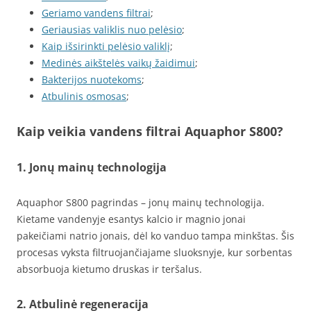
Geriamo vandens filtrai
;
Geriausias valiklis nuo pelėsio
;
Kaip išsirinkti pelėsio valiklį
;
Medinės aikštelės vaikų žaidimui
;
Bakterijos nuotekoms
;
Atbulinis osmosas
;
Kaip veikia vandens filtrai Aquaphor S800?
1. Jonų mainų technologija
Aquaphor S800 pagrindas – jonų mainų technologija.
Kietame vandenyje esantys kalcio ir magnio jonai
pakeičiami natrio jonais, dėl ko vanduo tampa minkštas. Šis
procesas vyksta filtruojančiajame sluoksnyje, kur sorbentas
absorbuoja kietumo druskas ir teršalus.
2. Atbulinė regeneracija