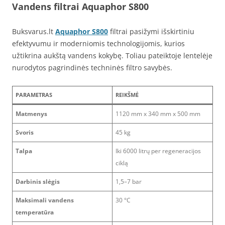
Vandens filtrai Aquaphor S800
Buksvarus.lt
Aquaphor S800
filtrai pasižymi išskirtiniu
efektyvumu ir moderniomis technologijomis, kurios
užtikrina aukštą vandens kokybę. Toliau pateiktoje lentelėje
nurodytos pagrindinės techninės filtro savybės.
PARAMETRAS
REIKŠMĖ
Matmenys
1120 mm x 340 mm x 500 mm
Svoris
45 kg
Talpa
Iki 6000 litrų per regeneracijos
ciklą
Darbinis slėgis
1,5–7 bar
Maksimali vandens
30 °C
temperatūra