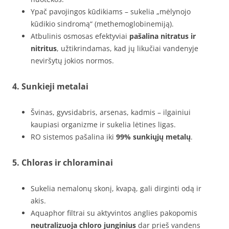
Ypač pavojingos kūdikiams – sukelia „mėlynojo
kūdikio sindromą“ (methemoglobinemiją).
Atbulinis osmosas efektyviai
pašalina nitratus ir
nitritus
, užtikrindamas, kad jų likučiai vandenyje
neviršytų jokios normos.
4.
Sunkieji metalai
Švinas, gyvsidabris, arsenas, kadmis – ilgainiui
kaupiasi organizme ir sukelia lėtines ligas.
RO sistemos pašalina iki
99% sunkiųjų metalų
.
5.
Chloras ir chloraminai
Sukelia nemalonų skonį, kvapą, gali dirginti odą ir
akis.
Aquaphor filtrai su aktyvintos anglies pakopomis
neutralizuoja chloro junginius
dar prieš vandens