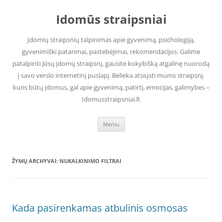
Pereiti
prie
Idomūs straipsniai
turinio
Įdomių straipsnių talpinimas apie gyvenimą, psichologiją,
gyvenimiški patarimai, pastebėjimai, rekomendacijos. Galime
patalpinti Jūsų įdomų straipsnį, gausite kokybišką atgalinę nuorodą
į savo verslo internetinį puslapį. Belieka atsiųsti mums straipsnį,
kuris būtų įdomus, gal apie gyvenimą, patirtį, emocijas, galimybes –
Idomusstraipsniai.lt
Meniu
ŽYMŲ ARCHYVAI:
NUKALKINIMO FILTRAI
Kada pasirenkamas atbulinis osmosas