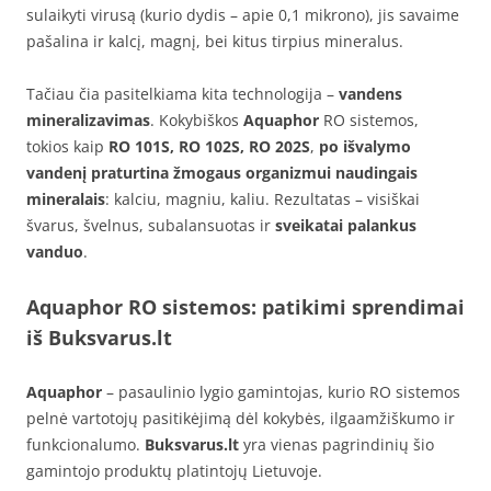
sulaikyti virusą (kurio dydis – apie 0,1 mikrono), jis savaime
pašalina ir kalcį, magnį, bei kitus tirpius mineralus.
Tačiau čia pasitelkiama kita technologija –
vandens
mineralizavimas
. Kokybiškos
Aquaphor
RO sistemos,
tokios kaip
RO 101S, RO 102S, RO 202S
,
po išvalymo
vandenį praturtina žmogaus organizmui naudingais
mineralais
: kalciu, magniu, kaliu. Rezultatas – visiškai
švarus, švelnus, subalansuotas ir
sveikatai palankus
vanduo
.
Aquaphor RO sistemos: patikimi sprendimai
iš
Buksvarus.lt
Aquaphor
– pasaulinio lygio gamintojas, kurio RO sistemos
pelnė vartotojų pasitikėjimą dėl kokybės, ilgaamžiškumo ir
funkcionalumo.
Buksvarus.lt
yra vienas pagrindinių šio
gamintojo produktų platintojų Lietuvoje.