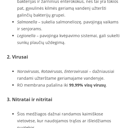
bakterijas ir žarninius enterokokus, nes tai yra tokios
pat, gyvulinės kilmės geriamą vandenį užteršti
galinčių bakterijų grupei.
Salmonella
– sukelia salmoneliozę, pavojingą vaikams
ir senjorams.
Legionella
– pavojinga kvėpavimo sistemai, gali sukelti
sunkų plaučių uždegimą.
2.
Virusai
Norovirusas
,
Rotavirusas
,
Enterovirusai
– dažniausiai
randami užterštame geriamajame vandenyje.
RO membrana pašalina iki
99,99% visų virusų
.
3.
Nitratai ir nitritai
Šios medžiagos dažnai randamos kaimiškose
vietovėse, kur naudojamos trąšos ar išleidžiamos
nuotekos.