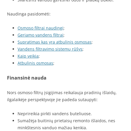
Naudinga pasidomėti:
Osmoso filtrai naudingi
;
Geriamo vandens filtrai
;
Supratimas kas yra atbulinis osmosas
;
Vandens filtravimo sistemų rūšys
;
Kaip veikia
;
Atbulinis osmosas
;
Finansinė nauda
Nors osmoso filtrų įsigijimas reikalauja pradinių išlaidų,
ilgalaikėje perspektyvoje jie padeda sutaupyti:
Neprireikia pirkti vandens buteliuose.
Sumažėja buitinių prietaisų remonto išlaidos, nes
minkštesnis vanduo mažiau kenkia.