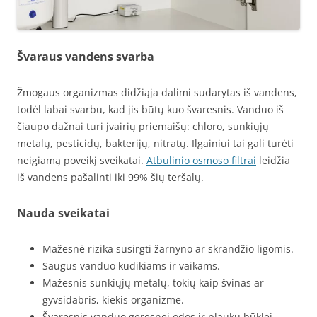
Švaraus vandens svarba
Žmogaus organizmas didžiąja dalimi sudarytas iš vandens,
todėl labai svarbu, kad jis būtų kuo švaresnis. Vanduo iš
čiaupo dažnai turi įvairių priemaišų: chloro, sunkiųjų
metalų, pesticidų, bakterijų, nitratų. Ilgainiui tai gali turėti
neigiamą poveikį sveikatai.
Atbulinio osmoso filtrai
leidžia
iš vandens pašalinti iki 99% šių teršalų.
Nauda sveikatai
Mažesnė rizika susirgti žarnyno ar skrandžio ligomis.
Saugus vanduo kūdikiams ir vaikams.
Mažesnis sunkiųjų metalų, tokių kaip švinas ar
gyvsidabris, kiekis organizme.
Švaresnis vanduo geresnei odos ir plaukų būklei.