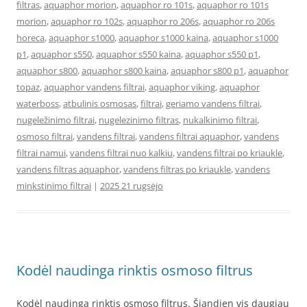
filtras
,
aquaphor morion
,
aquaphor ro 101s
,
aquaphor ro 101s
morion
,
aquaphor ro 102s
,
aquaphor ro 206s
,
aquaphor ro 206s
horeca
,
aquaphor s1000
,
aquaphor s1000 kaina
,
aquaphor s1000
p1
,
aquaphor s550
,
aquaphor s550 kaina
,
aquaphor s550 p1
,
aquaphor s800
,
aquaphor s800 kaina
,
aquaphor s800 p1
,
aquaphor
topaz
,
aquaphor vandens filtrai
,
aquaphor viking
,
aquaphor
waterboss
,
atbulinis osmosas
,
filtrai
,
geriamo vandens filtrai
,
nugeležinimo filtrai
,
nugelezinimo filtras
,
nukalkinimo filtrai
,
osmoso filtrai
,
vandens filtrai
,
vandens filtrai aquaphor
,
vandens
filtrai namui
,
vandens filtrai nuo kalkiu
,
vandens filtrai po kriaukle
,
vandens filtras aquaphor
,
vandens filtras po kriaukle
,
vandens
minkstinimo filtrai
|
2025 21 rugsėjo
Kodėl naudinga rinktis osmoso filtrus
Kodėl naudinga rinktis osmoso filtrus. Šiandien vis daugiau