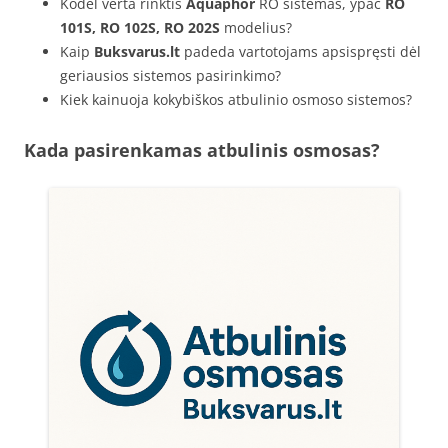
Kodėl verta rinktis
Aquaphor
RO sistemas, ypač
RO
101S, RO 102S, RO 202S
modelius?
Kaip
Buksvarus.lt
padeda vartotojams apsispręsti dėl
geriausios sistemos pasirinkimo?
Kiek kainuoja kokybiškos atbulinio osmoso sistemos?
Kada pasirenkamas atbulinis osmosas?