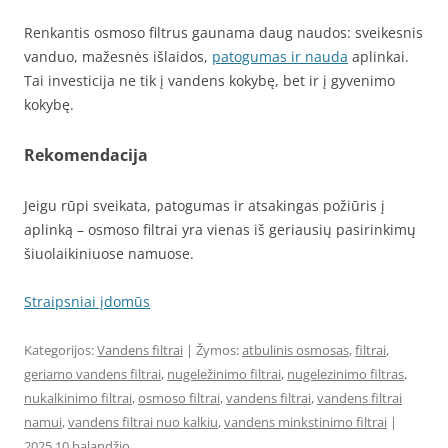
Renkantis osmoso filtrus gaunama daug naudos: sveikesnis
vanduo, mažesnės išlaidos,
patogumas ir nauda
aplinkai.
Tai investicija ne tik į vandens kokybę, bet ir į gyvenimo
kokybę.
Rekomendacija
Jeigu rūpi sveikata, patogumas ir atsakingas požiūris į
aplinką – osmoso filtrai yra vienas iš geriausių pasirinkimų
šiuolaikiniuose namuose.
Straipsniai įdomūs
Kategorijos:
Vandens filtrai
| Žymos:
atbulinis osmosas
,
filtrai
,
geriamo vandens filtrai
,
nugeležinimo filtrai
,
nugelezinimo filtras
,
nukalkinimo filtrai
,
osmoso filtrai
,
vandens filtrai
,
vandens filtrai
namui
,
vandens filtrai nuo kalkiu
,
vandens minkstinimo filtrai
|
2025 10 balandžio