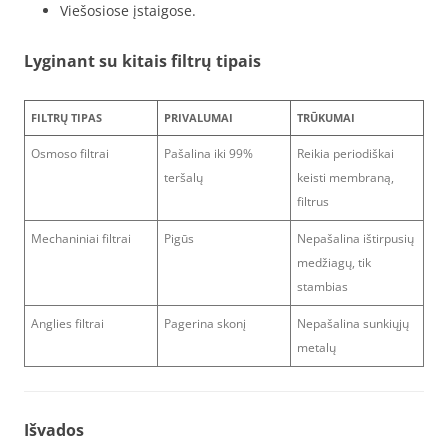
Viešosiose įstaigose.
Lyginant su kitais filtrų tipais
FILTRŲ TIPAS
PRIVALUMAI
TRŪKUMAI
Osmoso filtrai
Pašalina iki 99%
Reikia periodiškai
teršalų
keisti membraną,
filtrus
Mechaniniai filtrai
Pigūs
Nepašalina ištirpusių
medžiagų, tik
stambias
Anglies filtrai
Pagerina skonį
Nepašalina sunkiųjų
metalų
Išvados