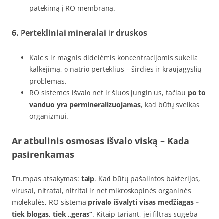
patekimą į RO membraną.
6.
Pertekliniai mineralai ir druskos
Kalcis ir magnis didelėmis koncentracijomis sukelia
kalkėjimą, o natrio perteklius – širdies ir kraujagyslių
problemas.
RO sistemos išvalo net ir šiuos junginius, tačiau
po to
vanduo yra permineralizuojamas
, kad būtų sveikas
organizmui.
Ar atbulinis osmosas išvalo viską – Kada
pasirenkamas
Trumpas atsakymas:
taip
. Kad būtų pašalintos bakterijos,
virusai, nitratai, nitritai ir net mikroskopinės organinės
molekulės, RO sistema
privalo išvalyti visas medžiagas –
tiek blogas, tiek „geras“
. Kitaip tariant, jei filtras sugeba