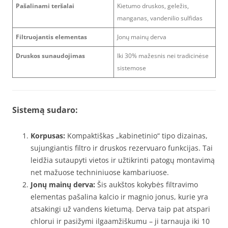
Pašalinami teršalai
Kietumo druskos, geležis,
manganas, vandenilio sulfidas
Filtruojantis elementas
Jonų mainų derva
Druskos sunaudojimas
Iki 30% mažesnis nei tradicinėse
sistemose
Sistemą sudaro:
Korpusas:
Kompaktiškas „kabinetinio“ tipo dizainas,
sujungiantis filtro ir druskos rezervuaro funkcijas. Tai
leidžia sutaupyti vietos ir užtikrinti patogų montavimą
net mažuose techniniuose kambariuose.
Jonų mainų derva:
Šis aukštos kokybės filtravimo
elementas pašalina kalcio ir magnio jonus, kurie yra
atsakingi už vandens kietumą. Derva taip pat atspari
chlorui ir pasižymi ilgaamžiškumu – ji tarnauja iki 10