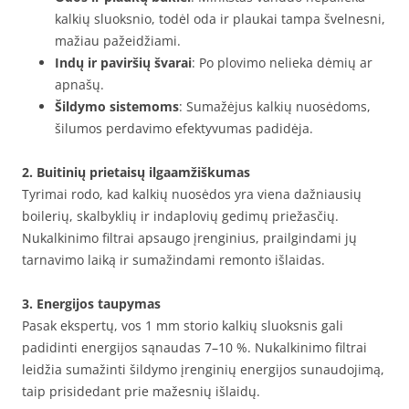
kalkių sluoksnio, todėl oda ir plaukai tampa švelnesni,
mažiau pažeidžiami.
Indų ir paviršių švarai
: Po plovimo nelieka dėmių ar
apnašų.
Šildymo sistemoms
: Sumažėjus kalkių nuosėdoms,
šilumos perdavimo efektyvumas padidėja.
2. Buitinių prietaisų ilgaamžiškumas
Tyrimai rodo, kad kalkių nuosėdos yra viena dažniausių
boilerių, skalbyklių ir indaplovių gedimų priežasčių.
Nukalkinimo filtrai apsaugo įrenginius, prailgindami jų
tarnavimo laiką ir sumažindami remonto išlaidas.
3. Energijos taupymas
Pasak ekspertų, vos 1 mm storio kalkių sluoksnis gali
padidinti energijos sąnaudas 7–10 %. Nukalkinimo filtrai
leidžia sumažinti šildymo įrenginių energijos sunaudojimą,
taip prisidedant prie mažesnių išlaidų.