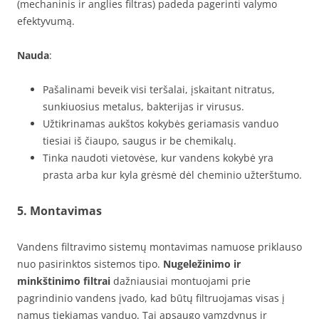
(mechaninis ir anglies filtras) padeda pagerinti valymo
efektyvumą.
Nauda
:
Pašalinami beveik visi teršalai, įskaitant nitratus,
sunkiuosius metalus, bakterijas ir virusus.
Užtikrinamas aukštos kokybės geriamasis vanduo
tiesiai iš čiaupo, saugus ir be chemikalų.
Tinka naudoti vietovėse, kur vandens kokybė yra
prasta arba kur kyla grėsmė dėl cheminio užterštumo.
5. Montavimas
Vandens filtravimo sistemų montavimas namuose priklauso
nuo pasirinktos sistemos tipo.
Nugeležinimo ir
minkštinimo filtrai
dažniausiai montuojami prie
pagrindinio vandens įvado, kad būtų filtruojamas visas į
namus tiekiamas vanduo. Tai apsaugo vamzdynus ir