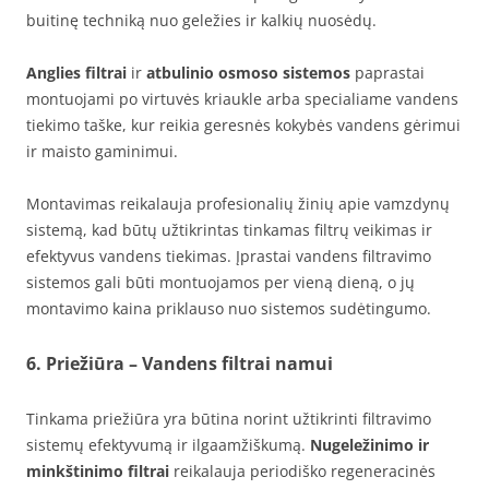
buitinę techniką nuo geležies ir kalkių nuosėdų.
Anglies filtrai
ir
atbulinio osmoso sistemos
paprastai
montuojami po virtuvės kriaukle arba specialiame vandens
tiekimo taške, kur reikia geresnės kokybės vandens gėrimui
ir maisto gaminimui.
Montavimas reikalauja profesionalių žinių apie vamzdynų
sistemą, kad būtų užtikrintas tinkamas filtrų veikimas ir
efektyvus vandens tiekimas. Įprastai vandens filtravimo
sistemos gali būti montuojamos per vieną dieną, o jų
montavimo kaina priklauso nuo sistemos sudėtingumo.
6. Priežiūra – Vandens filtrai namui
Tinkama priežiūra yra būtina norint užtikrinti filtravimo
sistemų efektyvumą ir ilgaamžiškumą.
Nugeležinimo ir
minkštinimo filtrai
reikalauja periodiško regeneracinės