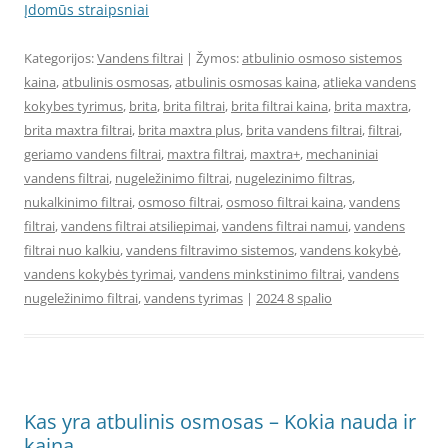
Įdomūs straipsniai
Kategorijos:
Vandens filtrai
| Žymos:
atbulinio osmoso sistemos
kaina
,
atbulinis osmosas
,
atbulinis osmosas kaina
,
atlieka vandens
kokybes tyrimus
,
brita
,
brita filtrai
,
brita filtrai kaina
,
brita maxtra
,
brita maxtra filtrai
,
brita maxtra plus
,
brita vandens filtrai
,
filtrai
,
geriamo vandens filtrai
,
maxtra filtrai
,
maxtra+
,
mechaniniai
vandens filtrai
,
nugeležinimo filtrai
,
nugelezinimo filtras
,
nukalkinimo filtrai
,
osmoso filtrai
,
osmoso filtrai kaina
,
vandens
filtrai
,
vandens filtrai atsiliepimai
,
vandens filtrai namui
,
vandens
filtrai nuo kalkiu
,
vandens filtravimo sistemos
,
vandens kokybė
,
vandens kokybės tyrimai
,
vandens minkstinimo filtrai
,
vandens
nugeležinimo filtrai
,
vandens tyrimas
|
2024 8 spalio
Kas yra atbulinis osmosas – Kokia nauda ir
kaina