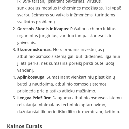
iki 99% teršalų, įskaitant bakterijas, virusus,
sunkiuosius metalus ir chemines medžiagas. Tai ypač
svarbu šeimoms su vaikais ir žmonėms, turintiems
sveikatos problemų.
Geresnis Skonis ir Kvapas
: Pašalinus chloro ir kitus
organinius junginius, vanduo tampa skanesnis ir
gaivesnis.
Ekonomiškumas
: Nors pradinis investicijos į
atbulinio osmoso sistemą gali būti didesnės, ilgainiui
ji atsiperka, nes sumažina poreikį pirkti buteliuotą
vandenį.
Aplinkosauga
: Sumažinant vienkartinių plastikinių
butelių naudojimą, atbulinio osmoso sistemos
prisideda prie plastiko atliekų mažinimo.
Lengva Priežiūra
: Dauguma atbulinio osmoso sistemų
reikalauja minimalaus techninio aptarnavimo,
dažniausiai tik periodiško filtrų ir membranų keitimo.
Kainos Eurais