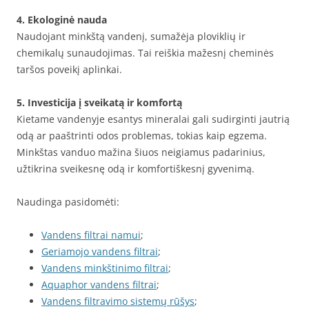
4. Ekologinė nauda
Naudojant minkštą vandenį, sumažėja ploviklių ir
chemikalų sunaudojimas. Tai reiškia mažesnį cheminės
taršos poveikį aplinkai.
5. Investicija į sveikatą ir komfortą
Kietame vandenyje esantys mineralai gali sudirginti jautrią
odą ar paaštrinti odos problemas, tokias kaip egzema.
Minkštas vanduo mažina šiuos neigiamus padarinius,
užtikrina sveikesnę odą ir komfortiškesnį gyvenimą.
Naudinga pasidomėti:
Vandens filtrai namui
;
Geriamojo vandens filtrai
;
Vandens minkštinimo filtrai
;
Aquaphor vandens filtrai
;
Vandens filtravimo sistemų rūšys
;