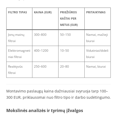
FILTRO TIPAS
KAINA (EUR)
PRIEŽIŪROS
PRITAIKYMAS
KAŠTAI PER
METUS (EUR)
Jonų mainų
300–800
50–150
Namai, mažieji
filtrai
biurai
Elektromagneti
400–1200
10–50
Vidutiniai/dideli
niai filtrai
biurai
Reaktyvūs
250–600
20–80
Namai, biurai
filtrai
Montavimo paslaugų kaina dažniausiai svyruoja tarp 100–
300 EUR, priklausomai nuo filtro tipo ir darbo sudėtingumo.
Mokslinės analizės ir tyrimų įžvalgos