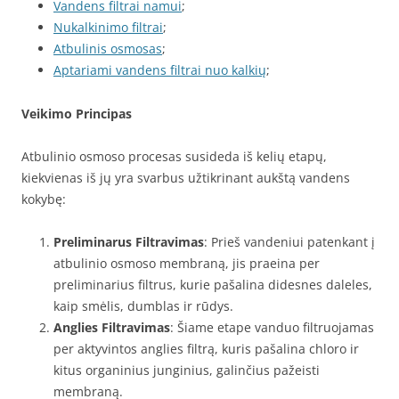
Vandens filtrai namui
;
Nukalkinimo filtrai
;
Atbulinis osmosas
;
Aptariami vandens filtrai nuo kalkių
;
Veikimo Principas
Atbulinio osmoso procesas susideda iš kelių etapų,
kiekvienas iš jų yra svarbus užtikrinant aukštą vandens
kokybę:
Preliminarus Filtravimas
: Prieš vandeniui patenkant į
atbulinio osmoso membraną, jis praeina per
preliminarius filtrus, kurie pašalina didesnes daleles,
kaip smėlis, dumblas ir rūdys.
Anglies Filtravimas
: Šiame etape vanduo filtruojamas
per aktyvintos anglies filtrą, kuris pašalina chloro ir
kitus organinius junginius, galinčius pažeisti
membraną.