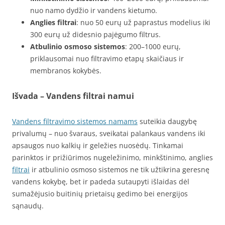
nuo namo dydžio ir vandens kietumo.
Anglies filtrai
: nuo 50 eurų už paprastus modelius iki
300 eurų už didesnio pajėgumo filtrus.
Atbulinio osmoso sistemos
: 200–1000 eurų,
priklausomai nuo filtravimo etapų skaičiaus ir
membranos kokybės.
Išvada – Vandens filtrai namui
Vandens filtravimo sistemos namams
suteikia daugybę
privalumų – nuo švaraus, sveikatai palankaus vandens iki
apsaugos nuo kalkių ir geležies nuosėdų. Tinkamai
parinktos ir prižiūrimos nugeležinimo, minkštinimo, anglies
filtrai
ir atbulinio osmoso sistemos ne tik užtikrina geresnę
vandens kokybę, bet ir padeda sutaupyti išlaidas dėl
sumažėjusio buitinių prietaisų gedimo bei energijos
sąnaudų.