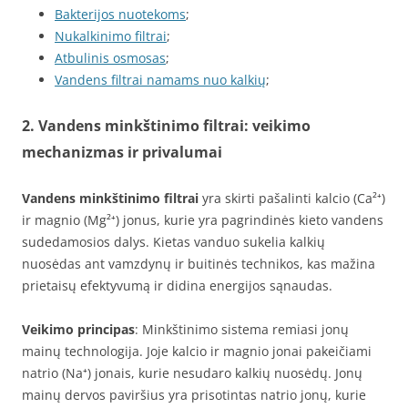
Bakterijos nuotekoms
;
Nukalkinimo filtrai
;
Atbulinis osmosas
;
Vandens filtrai namams nuo kalkių
;
2. Vandens minkštinimo filtrai: veikimo
mechanizmas ir privalumai
Vandens minkštinimo filtrai
yra skirti pašalinti kalcio (Ca²⁺)
ir magnio (Mg²⁺) jonus, kurie yra pagrindinės kieto vandens
sudedamosios dalys. Kietas vanduo sukelia kalkių
nuosėdas ant vamzdynų ir buitinės technikos, kas mažina
prietaisų efektyvumą ir didina energijos sąnaudas.
Veikimo principas
: Minkštinimo sistema remiasi jonų
mainų technologija. Joje kalcio ir magnio jonai pakeičiami
natrio (Na⁺) jonais, kurie nesudaro kalkių nuosėdų. Jonų
mainų dervos paviršius yra prisotintas natrio jonų, kurie