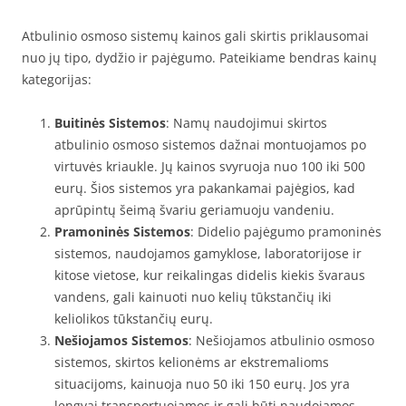
Atbulinio osmoso sistemų kainos gali skirtis priklausomai
nuo jų tipo, dydžio ir pajėgumo. Pateikiame bendras kainų
kategorijas:
Buitinės Sistemos
: Namų naudojimui skirtos
atbulinio osmoso sistemos dažnai montuojamos po
virtuvės kriaukle. Jų kainos svyruoja nuo 100 iki 500
eurų. Šios sistemos yra pakankamai pajėgios, kad
aprūpintų šeimą švariu geriamuoju vandeniu.
Pramoninės Sistemos
: Didelio pajėgumo pramoninės
sistemos, naudojamos gamyklose, laboratorijose ir
kitose vietose, kur reikalingas didelis kiekis švaraus
vandens, gali kainuoti nuo kelių tūkstančių iki
keliolikos tūkstančių eurų.
Nešiojamos Sistemos
: Nešiojamos atbulinio osmoso
sistemos, skirtos kelionėms ar ekstremalioms
situacijoms, kainuoja nuo 50 iki 150 eurų. Jos yra
lengvai transportuojamos ir gali būti naudojamos