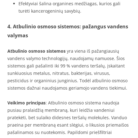
Efektyviai šalina organines medžiagas, kurios gali
turėti kancerogeninių savybių.
4. Atbulinio osmoso sistemos: pažangus vandens
valymas
Atbulinio osmoso sistemos
yra viena iš pažangiausių
vandens valymo technologijų, naudojamų namuose. Šios
sistemos gali pašalinti iki 99 % vandens teršalų, įskaitant
sunkiuosius metalus, nitratus, bakterijas, virusus,
pesticidus ir organinius junginius. Todėl atbulinio osmoso
sistemos dažnai naudojamos geriamojo vandens tiekimui.
Veikimo principas
: Atbulinio osmoso sistema naudoja
pusiau pralaidžią membraną, kuri leidžia vandeniui
pratekėti, bet sulaiko didesnes teršalų molekules. Vanduo
praeina per membraną esant slėgiui, o likusios priemaišos
pašalinamos su nuotekomis. Papildomi priešfiltriai