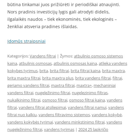
būtina tinkamai juos prižiūrėti ir periodiškai atnaujinti.
Nors pradinis investicijų lygis gali atrodyti didelis,
ilgalaikės naudos – tiek ekonominės, tiek ekologinės –
ženkliai atsveria pradines išlaidas.
Įdomūs straipsniai
Kategorijos:
Vandens filtrai
| Žymos:
atbulinio osmoso sistemos
kaina
,
atbulinis osmosas
,
atbulinis osmosas kaina
,
atlieka vandens
kokybes tyrimus
,
brita
,
brita filtrai
,
brita filtrai kaina
,
brita maxtra
,
brita maxtra filtrai
,
brita maxtra plus
,
brita vandens filtrai
,
filtrai
,
geriamo vandens filtrai
,
maxtra filtrai
,
maxtra+
,
mechaniniai
vandens filtrai
,
nugeležinimo filtrai
,
nugelezinimo filtras
,
nukalkinimo filtrai
,
osmoso filtrai
,
osmoso filtrai kaina
,
vandens
filtrai
,
vandens filtrai atsiliepimai
,
vandens filtrai namui
,
vandens
filtrai nuo kalkiu
,
vandens filtravimo sistemos
,
vandens kokybė
,
vandens kokybės tyrimai
,
vandens minkstinimo filtrai
,
vandens
nugeležinimo filtrai
,
vandens tyrimas
|
2024 25 lapkričio