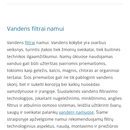
Vandens filtrai namui
Vandens
filtrai
namui. Vandens kokybė yra svarbus
veiksnys, turintis įtakos tiek žmonių sveikatai, tiek buitinės
technikos ilgaamžiškumui. Namų ūkiuose naudojamas
vanduo gali būti užterštas įvairiomis priemaišomis,
tokiomis kaip geležis, kalcis, magnis, chloras ar organiniai
teršalai. Šios priemaišos gali ne tik pabloginti vandens
skonį, bet ir sukelti koroziją bei kalkių nuosėdas
vamzdynuose ir įrangoje. Šiuolaikinės vandens filtravimo
technologijos, įskaitant nugeležinimo, minkštinimo, anglies
filtrus ir atbulinio osmoso sistemas, leidžia užtikrinti švarų,
saugų ir sveikatai palankų
vandenį namuose
. Šiame
straipsnyje apžvelgsime namui rekomenduojamų filtrų
technologinius aspektus, naudą, montavimo ir priežiūros