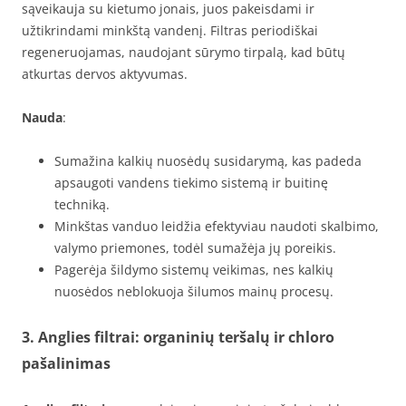
sąveikauja su kietumo jonais, juos pakeisdami ir
užtikrindami minkštą vandenį. Filtras periodiškai
regeneruojamas, naudojant sūrymo tirpalą, kad būtų
atkurtas dervos aktyvumas.
Nauda
:
Sumažina kalkių nuosėdų susidarymą, kas padeda
apsaugoti vandens tiekimo sistemą ir buitinę
techniką.
Minkštas vanduo leidžia efektyviau naudoti skalbimo,
valymo priemones, todėl sumažėja jų poreikis.
Pagerėja šildymo sistemų veikimas, nes kalkių
nuosėdos neblokuoja šilumos mainų procesų.
3. Anglies filtrai: organinių teršalų ir chloro
pašalinimas