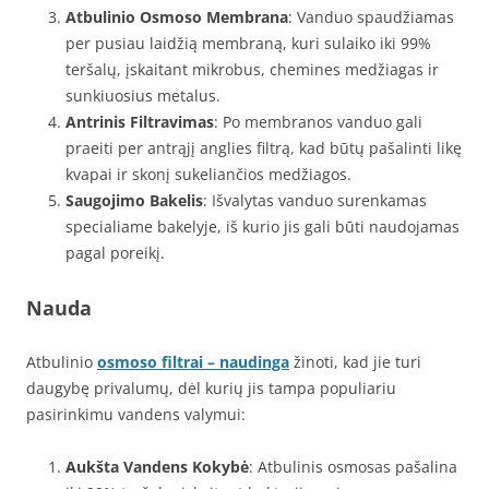
Atbulinio Osmoso Membrana
: Vanduo spaudžiamas
per pusiau laidžią membraną, kuri sulaiko iki 99%
teršalų, įskaitant mikrobus, chemines medžiagas ir
sunkiuosius metalus.
Antrinis Filtravimas
: Po membranos vanduo gali
praeiti per antrąjį anglies filtrą, kad būtų pašalinti likę
kvapai ir skonį sukeliančios medžiagos.
Saugojimo Bakelis
: Išvalytas vanduo surenkamas
specialiame bakelyje, iš kurio jis gali būti naudojamas
pagal poreikį.
Nauda
Atbulinio
osmoso filtrai – naudinga
žinoti, kad jie turi
daugybę privalumų, dėl kurių jis tampa populiariu
pasirinkimu vandens valymui:
Aukšta Vandens Kokybė
: Atbulinis osmosas pašalina