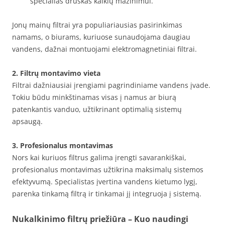
specialias druskas kalkių mažinimui.
Jonų mainų filtrai yra populiariausias pasirinkimas
namams, o biurams, kuriuose sunaudojama daugiau
vandens, dažnai montuojami elektromagnetiniai filtrai.
2. Filtrų montavimo vieta
Filtrai dažniausiai įrengiami pagrindiniame vandens įvade.
Tokiu būdu minkštinamas visas į namus ar biurą
patenkantis vanduo, užtikrinant optimalią sistemų
apsaugą.
3. Profesionalus montavimas
Nors kai kuriuos filtrus galima įrengti savarankiškai,
profesionalus montavimas užtikrina maksimalų sistemos
efektyvumą. Specialistas įvertina vandens kietumo lygį,
parenka tinkamą filtrą ir tinkamai jį integruoja į sistemą.
Nukalkinimo filtrų priežiūra – Kuo naudingi