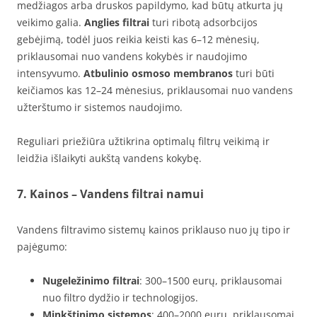
medžiagos arba druskos papildymo, kad būtų atkurta jų
veikimo galia.
Anglies filtrai
turi ribotą adsorbcijos
gebėjimą, todėl juos reikia keisti kas 6–12 mėnesių,
priklausomai nuo vandens kokybės ir naudojimo
intensyvumo.
Atbulinio osmoso membranos
turi būti
keičiamos kas 12–24 mėnesius, priklausomai nuo vandens
užterštumo ir sistemos naudojimo.
Reguliari priežiūra užtikrina optimalų filtrų veikimą ir
leidžia išlaikyti aukštą vandens kokybę.
7. Kainos – Vandens filtrai namui
Vandens filtravimo sistemų kainos priklauso nuo jų tipo ir
pajėgumo:
Nugeležinimo filtrai
: 300–1500 eurų, priklausomai
nuo filtro dydžio ir technologijos.
Minkštinimo sistemos
: 400–2000 eurų, priklausomai