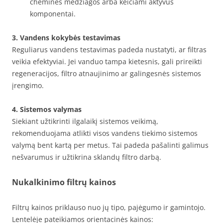
cheminės medžiagos arba keičiami aktyvūs
komponentai.
3. Vandens kokybės testavimas
Reguliarus vandens testavimas padeda nustatyti, ar filtras
veikia efektyviai. Jei vanduo tampa kietesnis, gali prireikti
regeneracijos, filtro atnaujinimo ar galingesnės sistemos
įrengimo.
4. Sistemos valymas
Siekiant užtikrinti ilgalaikį sistemos veikimą,
rekomenduojama atlikti visos vandens tiekimo sistemos
valymą bent kartą per metus. Tai padeda pašalinti galimus
nešvarumus ir užtikrina sklandų filtro darbą.
Nukalkinimo filtrų kainos
Filtrų kainos priklauso nuo jų tipo, pajėgumo ir gamintojo.
Lentelėje pateikiamos orientacinės kainos: