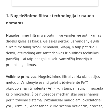
1. Nugeležinimo filtrai: technologija ir nauda
namams
Nugeležinimo filtrai
yra būtini, kai vandenyje aptinkamas
didelis geležies kiekis. Geležies perteklius vandenyje gali
sukelti metalinį skonį, nemalonų kvapą, o taip pat rudų
dėmių atsiradimą ant santechnikos ir buitinės technikos
paviršių. Tai taip pat gali sukelti vamzdžių koroziją ir
prietaisų gedimus.
Veikimo principas
: Nugeležinimo filtrai veikia oksidacijos
metodu. Vandenyje esanti geležis (dvivalentė Fe²⁺)
oksiduojama į trivalentę (Fe³⁺), kuri tampa netirpi ir nusėda
kaip nuosėdos. Šios nuosėdos mechaniškai pašalinamos
per filtravimo sistemą. Dažniausiai naudojami oksidatoriai
yra „Birm“ ir „Greensand“, kurie skatina oksidacinį procesą,