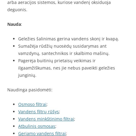
arba aeracijos sistemos, kuriose vandenį oksiduoja
deguonis.
Nauda
:
Geležies šalinimas gerina vandens skonį ir kvapą.
Sumažėja rūdžių nuosėdų susidarymas ant
vamzdynų, santechnikos ir skalbimo mašinų.
Pagerėja buitinių prietaisų veikimas ir
ilgaamžiškumas, nes jie nebus paveikti geležies
junginių.
Naudinga pasidomėti:
Osmoso filtrai
;
Vandens filtrų rūšys
;
Vandens minkštinimo filtrai
;
Atbulinis osmosas
;
Geriamo vandens filtrai
;