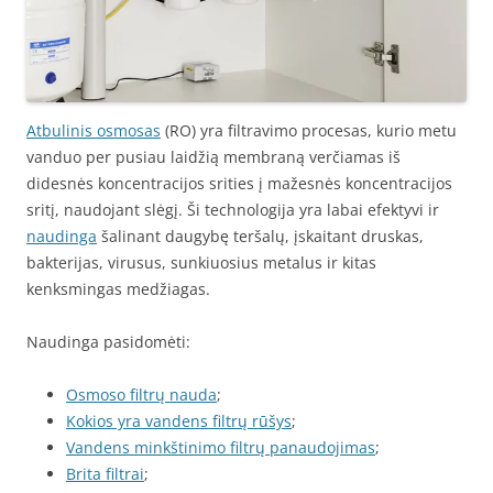
Atbulinis osmosas
(RO) yra filtravimo procesas, kurio metu
vanduo per pusiau laidžią membraną verčiamas iš
didesnės koncentracijos srities į mažesnės koncentracijos
sritį, naudojant slėgį. Ši technologija yra labai efektyvi ir
naudinga
šalinant daugybę teršalų, įskaitant druskas,
bakterijas, virusus, sunkiuosius metalus ir kitas
kenksmingas medžiagas.
Naudinga pasidomėti:
Osmoso filtrų nauda
;
Kokios yra vandens filtrų rūšys
;
Vandens minkštinimo filtrų panaudojimas
;
Brita filtrai
;