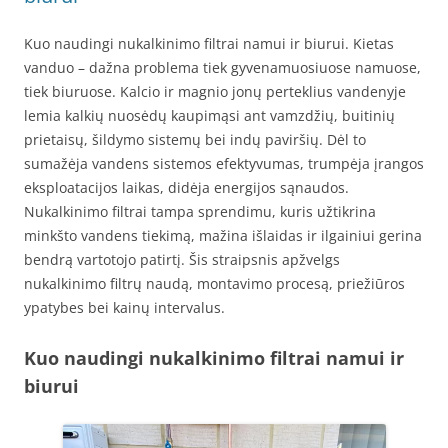
Kuo naudingi nukalkinimo filtrai namui ir biurui. Kietas
vanduo – dažna problema tiek gyvenamuosiuose namuose,
tiek biuruose. Kalcio ir magnio jonų perteklius vandenyje
lemia kalkių nuosėdų kaupimąsi ant vamzdžių, buitinių
prietaisų, šildymo sistemų bei indų paviršių. Dėl to
sumažėja vandens sistemos efektyvumas, trumpėja įrangos
eksploatacijos laikas, didėja energijos sąnaudos.
Nukalkinimo filtrai tampa sprendimu, kuris užtikrina
minkšto vandens tiekimą, mažina išlaidas ir ilgainiui gerina
bendrą vartotojo patirtį. Šis straipsnis apžvelgs
nukalkinimo filtrų naudą, montavimo procesą, priežiūros
ypatybes bei kainų intervalus.
Kuo naudingi nukalkinimo filtrai namui ir
biurui