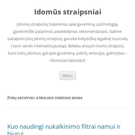
Pereiti
prie
Idomūs straipsniai
turinio
Įdomių straipsnių talpinimas apie gyvenimą, psichologiją,
gyvenimiški patarimai, pastebėjimai, rekomendacijos. Galime
patalpinti Jūsų įdomų straipsnį, gausite kokybišką atgalinę nuorodą
į savo verslo internetinį puslapį. Belieka atsiųsti mums straipsnį,
kuris būtų įdomus, gal apie gyvenimą, patirtį, emocijas, galimybes –
Idomusstraipsniai.lt
Meniu
ŽYMŲ ARCHYVAI:
ATBULINIS OSMOSAS KAINA
Kuo naudingi nukalkinimo filtrai namui ir
biurui