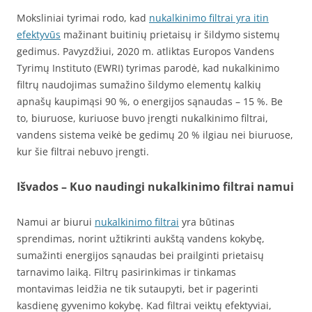
Moksliniai tyrimai rodo, kad
nukalkinimo filtrai yra itin
efektyvūs
mažinant buitinių prietaisų ir šildymo sistemų
gedimus. Pavyzdžiui, 2020 m. atliktas Europos Vandens
Tyrimų Instituto (EWRI) tyrimas parodė, kad nukalkinimo
filtrų naudojimas sumažino šildymo elementų kalkių
apnašų kaupimąsi 90 %, o energijos sąnaudas – 15 %. Be
to, biuruose, kuriuose buvo įrengti nukalkinimo filtrai,
vandens sistema veikė be gedimų 20 % ilgiau nei biuruose,
kur šie filtrai nebuvo įrengti.
Išvados – Kuo naudingi nukalkinimo filtrai namui
Namui ar biurui
nukalkinimo filtrai
yra būtinas
sprendimas, norint užtikrinti aukštą vandens kokybę,
sumažinti energijos sąnaudas bei prailginti prietaisų
tarnavimo laiką. Filtrų pasirinkimas ir tinkamas
montavimas leidžia ne tik sutaupyti, bet ir pagerinti
kasdienę gyvenimo kokybę. Kad filtrai veiktų efektyviai,