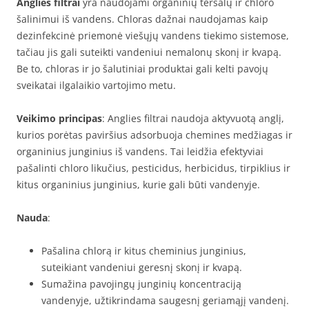
Anglies filtrai
yra naudojami organinių teršalų ir chloro
šalinimui iš vandens. Chloras dažnai naudojamas kaip
dezinfekcinė priemonė viešųjų vandens tiekimo sistemose,
tačiau jis gali suteikti vandeniui nemalonų skonį ir kvapą.
Be to, chloras ir jo šalutiniai produktai gali kelti pavojų
sveikatai ilgalaikio vartojimo metu.
Veikimo principas
: Anglies filtrai naudoja aktyvuotą anglį,
kurios porėtas paviršius adsorbuoja chemines medžiagas ir
organinius junginius iš vandens. Tai leidžia efektyviai
pašalinti chloro likučius, pesticidus, herbicidus, tirpiklius ir
kitus organinius junginius, kurie gali būti vandenyje.
Nauda
:
Pašalina chlorą ir kitus cheminius junginius,
suteikiant vandeniui geresnį skonį ir kvapą.
Sumažina pavojingų junginių koncentraciją
vandenyje, užtikrindama saugesnį geriamąjį vandenį.