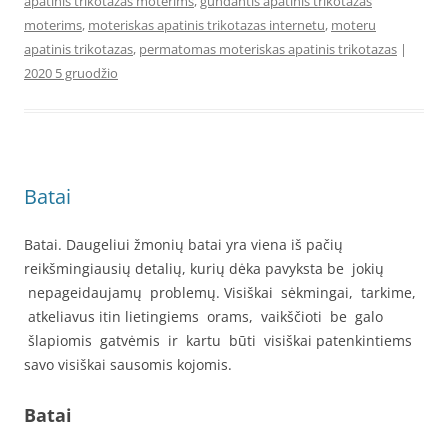
apatinis trikotazas moterims
,
gundantis apatinis trikotazas
moterims
,
moteriskas apatinis trikotazas internetu
,
moteru
apatinis trikotazas
,
permatomas moteriskas apatinis trikotazas
|
2020 5 gruodžio
Batai
Batai. Daugeliui žmonių batai yra viena iš pačių
reikšmingiausių detalių, kurių dėka pavyksta be jokių
nepageidaujamų problemų. Visiškai sėkmingai, tarkime,
atkeliavus itin lietingiems orams, vaikščioti be galo
šlapiomis gatvėmis ir kartu būti visiškai patenkintiems
savo visiškai sausomis kojomis.
Batai