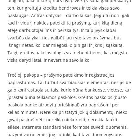
blogiau, pakelti kokių nors bylą. Viską visada gali perskaityti
ten, kur greituju kreditu bendroves ir teikia visas savo
paslaugas. Antras dalykas – darbo laikas. Jeigu tu nori, gali
kad ir vidurį nakties pateikti tą prašymą, kurį kitą dieną
atėję darbuotojai ims ir perskaitys. Ir taip įvysk labai
svarbūs dalykai, nes galbūt jau ryte tavo prašymas bus
išnagrinėtas, kol dar miegosi, o pinigai ir įkris į sąskaitą.
Taigi, greitos pakolos blogis yra nebent tiems, kas mėgsta
viską daryti lėtai, ir nevertina savo laiko.
Trečioji pakopa – prašymo pateikimo ir registracijos
paprastumas. Tai turbūt svarbiausias elementas, nes jis be
galo kontrastuoja su tais, kurie būna bankuose, vietose, kur
įprastai būna teikiamos paskolos. Greitos paskolos (busto
paskola banke atrodytų priešingai) yra paprašomi per
kelias minutes. Nereikia pristatyti jokių dokumentų, nieko
gyvai pasirašinėti, nereikia niekur eiti, nereikia laukti
eilėse. Internete standartinėse formose suvedi duomenis,
pažymi varnelėmis, jog sutinki, kad tavo duomenys bus