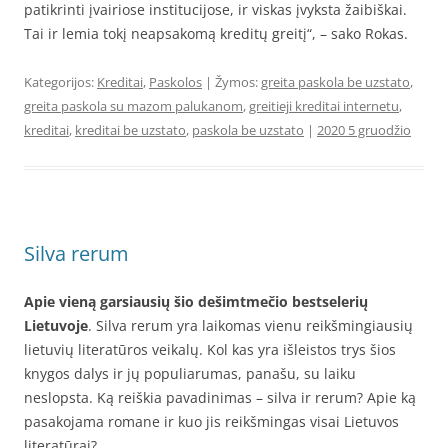
patikrinti įvairiose institucijose, ir viskas įvyksta žaibiškai.
Tai ir lemia tokį neapsakomą kreditų greitį“, – sako Rokas.
Kategorijos:
Kreditai
,
Paskolos
| Žymos:
greita paskola be uzstato
,
greita paskola su mazom palukanom
,
greitieji kreditai internetu
,
kreditai
,
kreditai be uzstato
,
paskola be uzstato
|
2020 5 gruodžio
Silva rerum
Apie vieną garsiausių šio dešimtmečio bestselerių
Lietuvoje
. Silva rerum yra laikomas vienu reikšmingiausių
lietuvių literatūros veikalų. Kol kas yra išleistos trys šios
knygos dalys ir jų populiarumas, panašu, su laiku
neslopsta. Ką reiškia pavadinimas – silva ir rerum? Apie ką
pasakojama romane ir kuo jis reikšmingas visai Lietuvos
literatūrai?