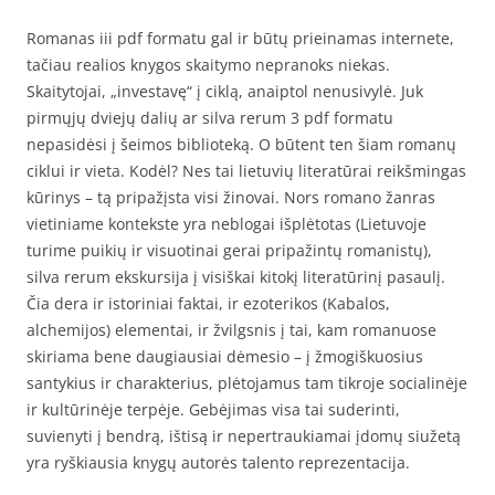
Romanas iii pdf formatu gal ir būtų prieinamas internete,
tačiau realios knygos skaitymo nepranoks niekas.
Skaitytojai, „investavę“ į ciklą, anaiptol nenusivylė. Juk
pirmųjų dviejų dalių ar silva rerum 3 pdf formatu
nepasidėsi į šeimos biblioteką. O būtent ten šiam romanų
ciklui ir vieta. Kodėl? Nes tai lietuvių literatūrai reikšmingas
kūrinys – tą pripažįsta visi žinovai. Nors romano žanras
vietiniame kontekste yra neblogai išplėtotas (Lietuvoje
turime puikių ir visuotinai gerai pripažintų romanistų),
silva rerum ekskursija į visiškai kitokį literatūrinį pasaulį.
Čia dera ir istoriniai faktai, ir ezoterikos (Kabalos,
alchemijos) elementai, ir žvilgsnis į tai, kam romanuose
skiriama bene daugiausiai dėmesio – į žmogiškuosius
santykius ir charakterius, plėtojamus tam tikroje socialinėje
ir kultūrinėje terpėje. Gebėjimas visa tai suderinti,
suvienyti į bendrą, ištisą ir nepertraukiamai įdomų siužetą
yra ryškiausia knygų autorės talento reprezentacija.