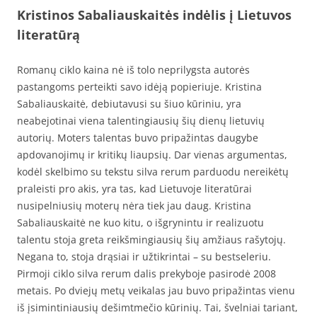
Kristinos Sabaliauskaitės indėlis į Lietuvos
literatūrą
Romanų ciklo kaina nė iš tolo neprilygsta autorės
pastangoms perteikti savo idėją popieriuje. Kristina
Sabaliauskaitė, debiutavusi su šiuo kūriniu, yra
neabejotinai viena talentingiausių šių dienų lietuvių
autorių. Moters talentas buvo pripažintas daugybe
apdovanojimų ir kritikų liaupsių. Dar vienas argumentas,
kodėl skelbimo su tekstu silva rerum parduodu nereikėtų
praleisti pro akis, yra tas, kad Lietuvoje literatūrai
nusipelniusių moterų nėra tiek jau daug. Kristina
Sabaliauskaitė ne kuo kitu, o išgrynintu ir realizuotu
talentu stoja greta reikšmingiausių šių amžiaus rašytojų.
Negana to, stoja drąsiai ir užtikrintai – su bestseleriu.
Pirmoji ciklo silva rerum dalis prekyboje pasirodė 2008
metais. Po dviejų metų veikalas jau buvo pripažintas vienu
iš įsimintiniausių dešimtmečio kūrinių. Tai, švelniai tariant,