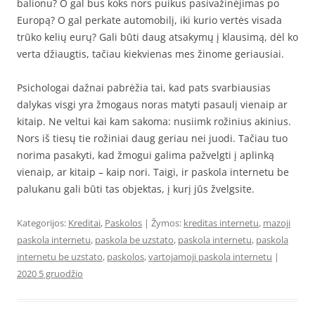
balionu? O gal bus koks nors puikus pasivažinėjimas po
Europą? O gal perkate automobilį, iki kurio vertės visada
trūko kelių eurų? Gali būti daug atsakymų į klausimą, dėl ko
verta džiaugtis, tačiau kiekvienas mes žinome geriausiai.
Psichologai dažnai pabrėžia tai, kad pats svarbiausias
dalykas visgi yra žmogaus noras matyti pasaulį vienaip ar
kitaip. Ne veltui kai kam sakoma: nusiimk rožinius akinius.
Nors iš tiesų tie rožiniai daug geriau nei juodi. Tačiau tuo
norima pasakyti, kad žmogui galima pažvelgti į aplinką
vienaip, ar kitaip – kaip nori. Taigi, ir paskola internetu be
palukanu gali būti tas objektas, į kurį jūs žvelgsite.
Kategorijos:
Kreditai
,
Paskolos
| Žymos:
kreditas internetu
,
mazoji
paskola internetu
,
paskola be uzstato
,
paskola internetu
,
paskola
internetu be uzstato
,
paskolos
,
vartojamoji paskola internetu
|
2020 5 gruodžio