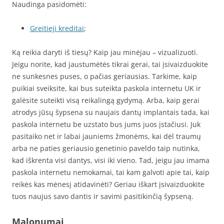
Naudinga pasidomėti:
Greitieji kreditai
;
Ką reikia daryti iš tiesų? Kaip jau minėjau – vizualizuoti.
Jeigu norite, kad jaustumėtės tikrai gerai, tai įsivaizduokite
ne sunkesnes puses, o pačias geriausias. Tarkime, kaip
puikiai sveiksite, kai bus suteikta paskola internetu UK ir
galėsite suteikti visą reikalingą gydymą. Arba, kaip gerai
atrodys jūsų šypsena su naujais dantų implantais tada, kai
paskola internetu be uzstato bus jums juos įstačiusi. Juk
pasitaiko net ir labai jauniems žmonėms, kai dėl traumų
arba ne paties geriausio genetinio paveldo taip nutinka,
kad iškrenta visi dantys, visi iki vieno. Tad, jeigu jau imama
paskola internetu nemokamai, tai kam galvoti apie tai, kaip
reikės kas mėnesį atidavinėti? Geriau iškart įsivaizduokite
tuos naujus savo dantis ir savimi pasitikinčią šypseną.
Malonumai