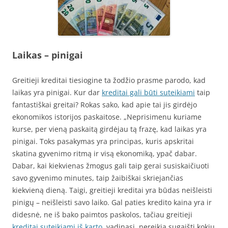
Laikas – pinigai
Greitieji kreditai tiesiogine ta žodžio prasme parodo, kad
laikas yra pinigai. Kur dar
kreditai gali būti suteikiami
taip
fantastiškai greitai? Rokas sako, kad apie tai jis girdėjo
ekonomikos istorijos paskaitose. „Neprisimenu kuriame
kurse, per vieną paskaitą girdėjau tą frazę, kad laikas yra
pinigai. Toks pasakymas yra principas, kuris apskritai
skatina gyvenimo ritmą ir visą ekonomiką, ypač dabar.
Dabar, kai kiekvienas žmogus gali taip gerai susiskaičiuoti
savo gyvenimo minutes, taip žaibiškai skriejančias
kiekvieną dieną. Taigi, greitieji kreditai yra būdas neišleisti
pinigų – neišleisti savo laiko. Gal paties kredito kaina yra ir
didesnė, ne iš bako paimtos paskolos, tačiau greitieji
kreditai suteikiami iš karto
, vadinasi, nereikia sugaišti kokių