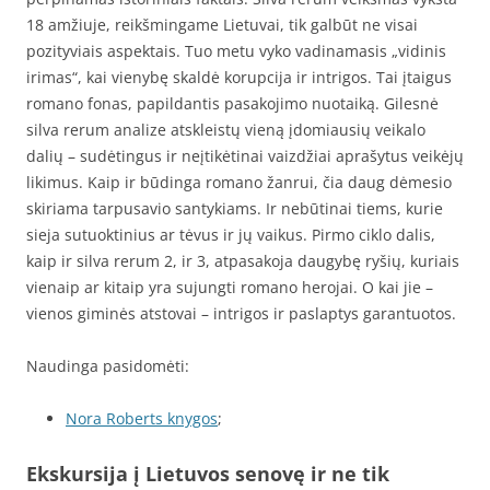
18 amžiuje, reikšmingame Lietuvai, tik galbūt ne visai
pozityviais aspektais. Tuo metu vyko vadinamasis „vidinis
irimas“, kai vienybę skaldė korupcija ir intrigos. Tai įtaigus
romano fonas, papildantis pasakojimo nuotaiką. Gilesnė
silva rerum analize atskleistų vieną įdomiausių veikalo
dalių – sudėtingus ir neįtikėtinai vaizdžiai aprašytus veikėjų
likimus. Kaip ir būdinga romano žanrui, čia daug dėmesio
skiriama tarpusavio santykiams. Ir nebūtinai tiems, kurie
sieja sutuoktinius ar tėvus ir jų vaikus. Pirmo ciklo dalis,
kaip ir silva rerum 2, ir 3, atpasakoja daugybę ryšių, kuriais
vienaip ar kitaip yra sujungti romano herojai. O kai jie –
vienos giminės atstovai – intrigos ir paslaptys garantuotos.
Naudinga pasidomėti:
Nora Roberts knygos
;
Ekskursija į Lietuvos senovę ir ne tik