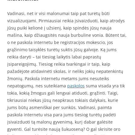
Vadinasi, net ir visi malonumai taip pat turėtų būti
vizualizuojami. Pirmiausiai reikia įsivaizduoti, kaip atrodys
jūsų puiki kelionė į užsienį, kaip spindės jūsų nauja
mašina, kaip džiaugsitės nauja burbuline vonia. Būtent tai,
o ne paskola internetu be registracijos mokescio, jos
grąžinimo taisyklės turėtų suktis jūsų galvoje. Ką jums
reikia daryti – tai tiesiog laikytis labai paprastų
įsipareigojimų. Tiesiog reikia tvarkingai ir taip, kaip
pažadėjote atidavinėti skolas, ir neliks jokių nepatenkintų
žmonių. Paskola internetu metams jums nesuteiks
nepatogumų, nes suteikiama
paskolos
suma visada yra tik
tokia, kokią žmogus gali lengvai atiduoti, grąžinti. Taigi,
tikriausiai niekas jūsų neapkraus tokiais dalykais, kurie
jums būtų asmeniškai per sunkūs. Vadinasi, paimta
paskola internetu visa para jums tiesiog turėtų padėti
įsivaizduoti tą malonų gyvenimą, kurį dabar galėsite
gyventi. Gal turėsite naują šukuoseną? O gal skrisite oro