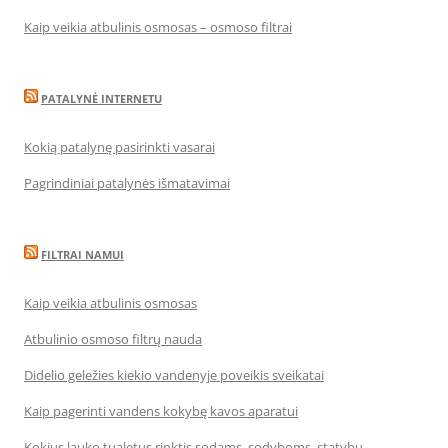
Kaip veikia atbulinis osmosas – osmoso filtrai
PATALYNĖ INTERNETU
Kokią patalynę pasirinkti vasarai
Pagrindiniai patalynės išmatavimai
FILTRAI NAMUI
Kaip veikia atbulinis osmosas
Atbulinio osmoso filtrų nauda
Didelio geležies kiekio vandenyje poveikis sveikatai
Kaip pagerinti vandens kokybę kavos aparatui
Kokius lauko tualetus rinktis sodams, sodyboms, statybų