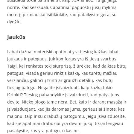
susideda tokie parametrai, kaip 75A ar 80C. Taigi, jeigu
norite, kad sesksualus apatiniai papuoštų jūsų mylimą
moterį, pirmiausiai įsitikinkite, kad pataikysite gerai su
dydžiu.
Jaukūs
Labai dažnai moteriski apatiniai yra tiesiog kažkas labai
jaukaus ir patogaus. Juk komfortas yra iš tiesų svarbus.
Taigi, kai renkatės tokį siurprizą, žiūrėkite, kad daiktas būtų
patogus. Visada geriau rinktis kažką, kas turėtų mažiau
veržiančių, galinčių trinti ar graužti detalių, kas būtų
tiesiog patogu. Negalite įsivaizduoti, kaip kažką tokio
išrinkti? Tiesiog pabandykite įsivaizduoti, kad patys juos
dėvite. Nieko blogo tame nėra. Bet, kaip ir darant masažą ir
įsivaizduojant, kad jis daromas jums, geriausiai žinote, kas
malonu, taip ir su drabužių patogumu. Jeigu įsivaizduosite,
kad šie apatiniai drabuziai yra dėvimi jūsų, tikrai lengviau
pasakysite, kas yra patogu, o kas ne.