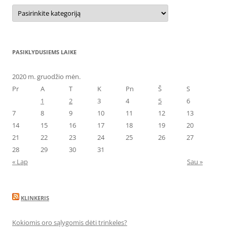
Kategorijos
PASIKLYDUSIEMS LAIKE
2020 m. gruodžio mėn.
Pr
A
T
K
Pn
Š
S
1
2
3
4
5
6
7
8
9
10
11
12
13
14
15
16
17
18
19
20
21
22
23
24
25
26
27
28
29
30
31
« Lap
Sau »
KLINKERIS
Kokiomis oro sąlygomis dėti trinkeles?