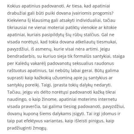
Kokius apatinius padovanoti. Ar tiesa, kad apatiniai
drabužiai gali būti puiki dovana įvairiomis progomis?
Kiekviena šį klausimą gali atsakyti individualiai, tačiau
tikriausiai ne vienai moteriai patiktų vienokie ar kitokie
apatiniai, kuriais pasipildytų šių rūbų stalčius. Gal ne
visada norėtųsi, kad tokia dovana atkeliautų tiesmukai,
pavyzdžiui, iš asmenų, kurie visai nėra artimi. Jeigu
bendradarbis, su kuriuo sieja tik formalūs santykiai, staiga
per Kalėdų vakarėlį padovanotų seksualius raudonus
raštuotus apatinius, tai nebūtų labai gerai. Būtų galima
suprasti kaip kažkokią užuominą apie jų santykius ar
santykių poreikį. Taigi, įprasta tokių dalykų nedaryti.
Tačiau, jeigu vis dėlto norėtųsi padovanoti kažką tikrai
naudingo, o kaip žinome, apatiniai moterims internetu
visada praverčia, tai galima tiesiog padovanoti, pavyzdžiui,
dovanų kuponą šiems dalykams įsigyti. Tai irgi įdomus ir
taip pat efektyvus variantas, kaip išleisti pinigus, kaip
pradžiuginti žmogų.