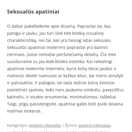
Seksualūs apatiniai
O dabar pakalbėkime apie dizainą. Paprastai tai, kas
patogu ir jauku, jau turi šiek tiek kitokią vizualinę
charakteristiką, nei tai, kas yra tiesiog labai seksualu.
Seksualūs apatiniai moterims paprastai yra dailinti
nėriniais, juose nemažai peršviečiamų detalių. Čia mes
susiduriame su jau kiek kitokia estetika. Kai reikalingi
apatiniai moterims internetu, kurie būtų tikrai jaukūs ir
malonūs dėvėti namuose ar kažkur kitur, kai norisi atrodyti
ir patraukliai, ir patogiai, tai tada dažnai būna šviesios
pastelinės spalvos, koks nors jaukumo simbolis, pavyzdžiui,
katinėlis, ir visokie ornamentai, minimalizmas, taškeliai.
Taigi, jeigu pasistengsite, apatiniai galės būti puiki dovana
mylimai moteriai.
Kategorijos:
Apatinis trikotažas
| Žymos:
apatinis trikotazas
,