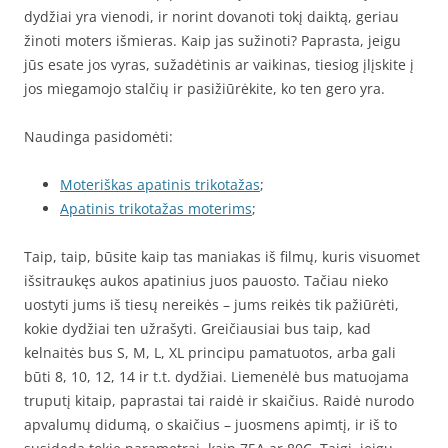
dydžiai yra vienodi, ir norint dovanoti tokį daiktą, geriau
žinoti moters išmieras. Kaip jas sužinoti? Paprasta, jeigu
jūs esate jos vyras, sužadėtinis ar vaikinas, tiesiog įlįskite į
jos miegamojo stalčių ir pasižiūrėkite, ko ten gero yra.
Naudinga pasidomėti:
Moteriškas apatinis trikotažas
;
Apatinis trikotažas moterims
;
Taip, taip, būsite kaip tas maniakas iš filmų, kuris visuomet
išsitraukęs aukos apatinius juos pauosto. Tačiau nieko
uostyti jums iš tiesų nereikės – jums reikės tik pažiūrėti,
kokie dydžiai ten užrašyti. Greičiausiai bus taip, kad
kelnaitės bus S, M, L, XL principu pamatuotos, arba gali
būti 8, 10, 12, 14 ir t.t. dydžiai. Liemenėlė bus matuojama
truputį kitaip, paprastai tai raidė ir skaičius. Raidė nurodo
apvalumų didumą, o skaičius – juosmens apimtį, ir iš to