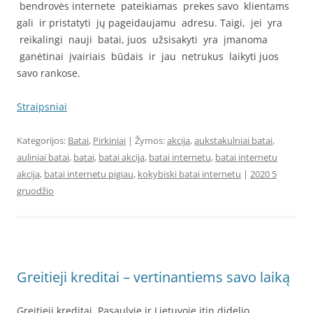
bendrovės internete pateikiamas prekes savo klientams
gali ir pristatyti jų pageidaujamu adresu. Taigi, jei yra
reikalingi nauji batai, juos užsisakyti yra įmanoma
ganėtinai įvairiais būdais ir jau netrukus laikyti juos
savo rankose.
Straipsniai
Kategorijos:
Batai
,
Pirkiniai
| Žymos:
akcija
,
aukstakulniai batai
,
auliniai batai
,
batai
,
batai akcija
,
batai internetu
,
batai internetu
akcija
,
batai internetu pigiau
,
kokybiski batai internetu
|
2020 5
gruodžio
Greitieji kreditai – vertinantiems savo laiką
Greitieji kreditai. Pasaulyje ir Lietuvoje itin didelio