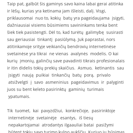
Taip pat, galbūt šis gaminys savo kaina labai gerai atitinka
ir lėšų, kurias yra ketinama jam išleisti, dalį. Visgi,
priklausomai nuo to, kokių batų yra pageidaujama įsigyti,
dažniausiai visiems būsimiems savininkams tenka bent
šiek tiek pasistengti. Dėl to, kad turėtų galimybę susirasti
sau geriausiai tinkantį pasiūlymą. Juk paprastai, nors
atitinkamoje srityje veikiančių bendrovių internetinėse
svetainėse yra tikrai ne vienas avalynės modelis. O kai
kurių įmonių, galinčių save pavadinti tikrais profesionalais
ir itin didelis tokių prekių skaičius. Asmuo, ketinantis sau
įsigyti naują puikiai tinkančių batų porą, privalo
atsižvelgti į savo asmeninius pageidavimus ir palyginti
juos su bent keleto pasirinktų gaminių turimais
ypatumais.
Tik tuomet, kai pavyzdžiui, konkrečioje, pasirinktoje
internetinėje svetainėje esantys, iš tiesų
nepakartojamai atrodantys ilgaauliai batai pasižymi
būtent tokiu savo turimo kulno aukščiu. Kuriuo jų būsimas