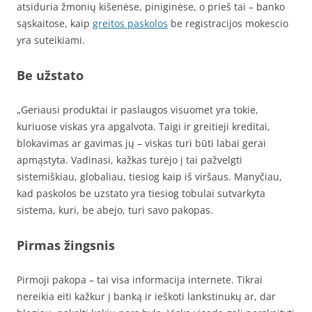
atsiduria žmonių kišenėse, piniginėse, o prieš tai – banko
sąskaitose, kaip
greitos paskolos
be registracijos mokescio
yra suteikiami.
Be užstato
„Geriausi produktai ir paslaugos visuomet yra tokie,
kuriuose viskas yra apgalvota. Taigi ir greitieji kreditai,
blokavimas ar gavimas jų – viskas turi būti labai gerai
apmąstyta. Vadinasi, kažkas turėjo į tai pažvelgti
sistemiškiau, globaliau, tiesiog kaip iš viršaus. Manyčiau,
kad paskolos be uzstato yra tiesiog tobulai sutvarkyta
sistema, kuri, be abejo, turi savo pakopas.
Pirmas žingsnis
Pirmoji pakopa – tai visa informacija internete. Tikrai
nereikia eiti kažkur į banką ir ieškoti lankstinukų ar, dar