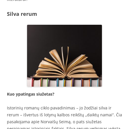
Silva rerum
Kuo ypatingas siužetas?
Istorinių romanų ciklo pavadinimas – jo žodžiai silva ir
rerum – išvertus iš lotynų kalbos reikštų „daiktų namai“. Čia
pasakojama apie Norvaišų šeimą, o pats siužetas
perpinamas istoriniais faktais. Silva rerum veiksmas vyksta