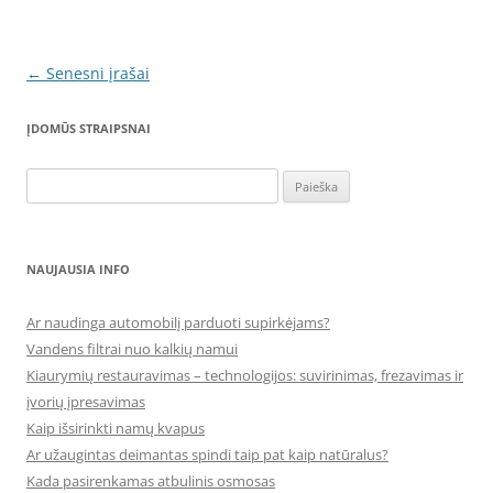
Įrašo
←
Senesni įrašai
navigacija
ĮDOMŪS STRAIPSNAI
Ieškoti:
NAUJAUSIA INFO
Ar naudinga automobilį parduoti supirkėjams?
Vandens filtrai nuo kalkių namui
Kiaurymių restauravimas – technologijos: suvirinimas, frezavimas ir
įvorių įpresavimas
Kaip išsirinkti namų kvapus
Ar užaugintas deimantas spindi taip pat kaip natūralus?
Kada pasirenkamas atbulinis osmosas