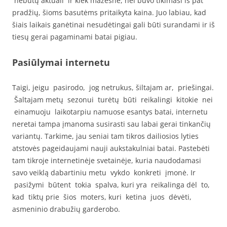
nebūtų aktuali ir kiek mažesnė, nei buvo tikimasi iš pat
pradžių, šioms basutėms pritaikyta kaina. Juo labiau, kad
šiais laikais ganėtinai nesudėtingai gali būti surandami ir iš
tiesų gerai pagaminami batai pigiau.
Pasiūlymai internetu
Taigi, jeigu pasirodo, jog netrukus, šiltajam ar, priešingai.
Šaltajam metų sezonui turėtų būti reikalingi kitokie nei
einamuoju laikotarpiu namuose esantys batai, internetu
neretai tampa įmanoma susirasti sau labai gerai tinkančių
variantų. Tarkime, jau seniai tam tikros dailiosios lyties
atstovės pageidaujami nauji aukstakulniai batai. Pastebėti
tam tikroje internetinėje svetainėje, kuria naudodamasi
savo veiklą dabartiniu metu vykdo konkreti įmonė. Ir
pasižymi būtent tokia spalva, kuri yra reikalinga dėl to,
kad tiktų prie šios moters, kuri ketina juos dėvėti,
asmeninio drabužių garderobo.