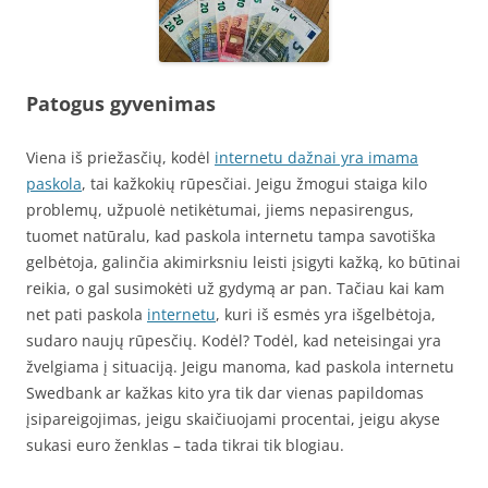
Patogus gyvenimas
Viena iš priežasčių, kodėl
internetu dažnai yra imama
paskola
, tai kažkokių rūpesčiai. Jeigu žmogui staiga kilo
problemų, užpuolė netikėtumai, jiems nepasirengus,
tuomet natūralu, kad paskola internetu tampa savotiška
gelbėtoja, galinčia akimirksniu leisti įsigyti kažką, ko būtinai
reikia, o gal susimokėti už gydymą ar pan. Tačiau kai kam
net pati paskola
internetu
, kuri iš esmės yra išgelbėtoja,
sudaro naujų rūpesčių. Kodėl? Todėl, kad neteisingai yra
žvelgiama į situaciją. Jeigu manoma, kad paskola internetu
Swedbank ar kažkas kito yra tik dar vienas papildomas
įsipareigojimas, jeigu skaičiuojami procentai, jeigu akyse
sukasi euro ženklas – tada tikrai tik blogiau.