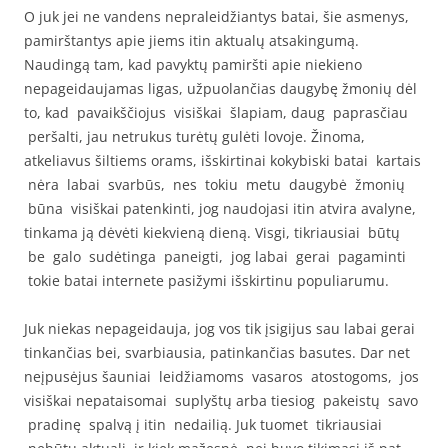
O juk jei ne vandens nepraleidžiantys batai, šie asmenys,
pamirštantys apie jiems itin aktualų atsakingumą.
Naudingą tam, kad pavyktų pamiršti apie niekieno
nepageidaujamas ligas, užpuolančias daugybę žmonių dėl
to, kad pavaikščiojus visiškai šlapiam, daug paprasčiau
peršalti, jau netrukus turėtų gulėti lovoje. Žinoma,
atkeliavus šiltiems orams, išskirtinai kokybiski batai kartais
nėra labai svarbūs, nes tokiu metu daugybė žmonių
būna visiškai patenkinti, jog naudojasi itin atvira avalyne,
tinkama ją dėvėti kiekvieną dieną. Visgi, tikriausiai būtų
be galo sudėtinga paneigti, jog labai gerai pagaminti
tokie batai internete pasižymi išskirtinu populiarumu.
Juk niekas nepageidauja, jog vos tik įsigijus sau labai gerai
tinkančias bei, svarbiausia, patinkančias basutes. Dar net
neįpusėjus šauniai leidžiamoms vasaros atostogoms, jos
visiškai nepataisomai suplyštų arba tiesiog pakeistų savo
pradinę spalvą į itin nedailią. Juk tuomet tikriausiai