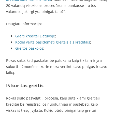
20 valandų visokioms procedūroms bankuose – o tos
valandos juk irgi yra pinigai, taip?“.
Daugiau informacijos:
Greiti kreditai Lietuvoje
;
Kodėl verta pasidomėti greitaisiais kreditais
;
Greitos paskolos
;
Rokas sako, kad paskolos be palukanu kaip tik tam ir yra
sukurti – žmonėms, kurie moka vertinti savo pinigus ir savo
laiką.
Iš kur tas greitis
Rokas siūlo pažvelgti į procesą, kaip suteikiami greitieji
kreditai be registracijos nuodugniau ir pastebėti, kaip
viskas iš tiesų įvyksta. Kokiu būdu pinigai taip greitai