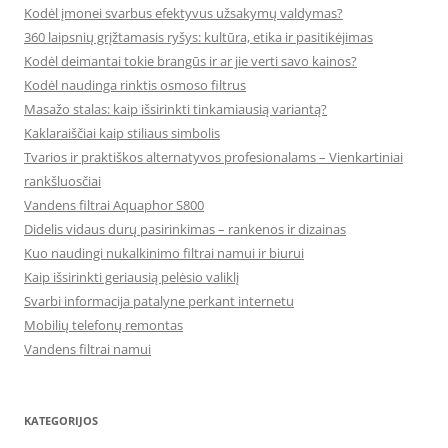
Kodėl įmonei svarbus efektyvus užsakymų valdymas?
360 laipsnių grįžtamasis ryšys: kultūra, etika ir pasitikėjimas
Kodėl deimantai tokie brangūs ir ar jie verti savo kainos?
Kodėl naudinga rinktis osmoso filtrus
Masažo stalas: kaip išsirinkti tinkamiausią variantą?
Kaklaraiščiai kaip stiliaus simbolis
Tvarios ir praktiškos alternatyvos profesionalams – Vienkartiniai
rankšluosčiai
Vandens filtrai Aquaphor S800
Didelis vidaus durų pasirinkimas – rankenos ir dizainas
Kuo naudingi nukalkinimo filtrai namui ir biurui
Kaip išsirinkti geriausią pelėsio valiklį
Svarbi informacija patalyne perkant internetu
Mobilių telefonų remontas
Vandens filtrai namui
KATEGORIJOS