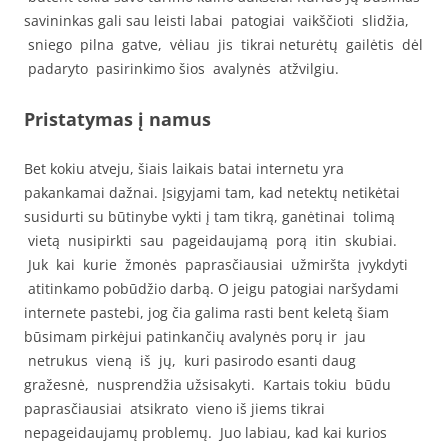
savininkas gali sau leisti labai patogiai vaikščioti slidžia,
sniego pilna gatve, vėliau jis tikrai neturėtų gailėtis dėl
padaryto pasirinkimo šios avalynės atžvilgiu.
Pristatymas į namus
Bet kokiu atveju, šiais laikais batai internetu yra
pakankamai dažnai. Įsigyjami tam, kad netektų netikėtai
susidurti su būtinybe vykti į tam tikrą, ganėtinai tolimą
vietą nusipirkti sau pageidaujamą porą itin skubiai.
Juk kai kurie žmonės paprasčiausiai užmiršta įvykdyti
atitinkamo pobūdžio darbą. O jeigu patogiai naršydami
internete pastebi, jog čia galima rasti bent keletą šiam
būsimam pirkėjui patinkančių avalynės porų ir jau
netrukus vieną iš jų, kuri pasirodo esanti daug
gražesnė, nusprendžia užsisakyti. Kartais tokiu būdu
paprasčiausiai atsikrato vieno iš jiems tikrai
nepageidaujamų problemų. Juo labiau, kad kai kurios