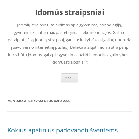
Pereiti
prie
Idomūs straipsniai
turinio
Įdomių straipsnių talpinimas apie gyvenimą, psichologiją,
gyvenimiški patarimai, pastebėjimai, rekomendacijos. Galime
patalpinti Jūsų įdomų straipsnį, gausite kokybišką atgalinę nuorodą
į savo verslo internetinį puslapį. Belieka atsiųsti mums straipsnį,
kuris būtų įdomus, gal apie gyvenimą, patirtį, emocijas, galimybes –
Idomusstraipsniai.lt
Meniu
MĖNESIO ARCHYVAS:
GRUODŽIO 2020
Kokius apatinius padovanoti šventėms