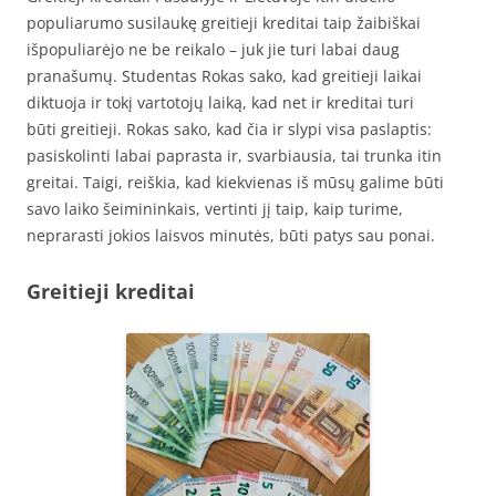
populiarumo susilaukę greitieji kreditai taip žaibiškai
išpopuliarėjo ne be reikalo – juk jie turi labai daug
pranašumų. Studentas Rokas sako, kad greitieji laikai
diktuoja ir tokį vartotojų laiką, kad net ir kreditai turi
būti greitieji. Rokas sako, kad čia ir slypi visa paslaptis:
pasiskolinti labai paprasta ir, svarbiausia, tai trunka itin
greitai. Taigi, reiškia, kad kiekvienas iš mūsų galime būti
savo laiko šeimininkais, vertinti jį taip, kaip turime,
neprarasti jokios laisvos minutės, būti patys sau ponai.
Greitieji kreditai