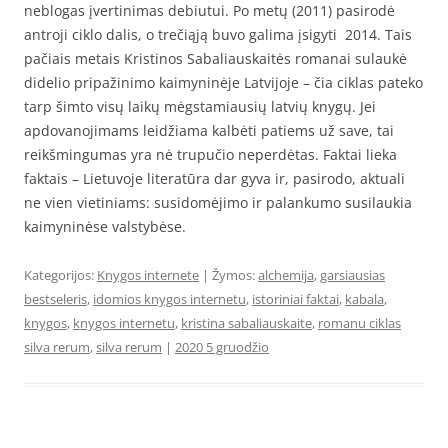
neblogas įvertinimas debiutui. Po metų (2011) pasirodė
antroji ciklo dalis, o trečiąją buvo galima įsigyti 2014. Tais
pačiais metais Kristinos Sabaliauskaitės romanai sulaukė
didelio pripažinimo kaimyninėje Latvijoje – čia ciklas pateko
tarp šimto visų laikų mėgstamiausių latvių knygų. Jei
apdovanojimams leidžiama kalbėti patiems už save, tai
reikšmingumas yra nė trupučio neperdėtas. Faktai lieka
faktais – Lietuvoje literatūra dar gyva ir, pasirodo, aktuali
ne vien vietiniams: susidomėjimo ir palankumo susilaukia
kaimyninėse valstybėse.
Kategorijos:
Knygos internete
| Žymos:
alchemija
,
garsiausias
bestseleris
,
idomios knygos internetu
,
istoriniai faktai
,
kabala
,
knygos
,
knygos internetu
,
kristina sabaliauskaite
,
romanu ciklas
silva rerum
,
silva rerum
|
2020 5 gruodžio