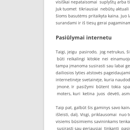
visiškai nepataisomai suplyštų arba t
Juk tuomet tikriausiai nebūtų aktuali 
šioms basutėms pritaikyta kaina. Juo la
surandami ir iš tiesų gerai pagaminam
Pasiūlymai internetu
Taigi, jeigu pasirodo, jog netrukus, 
būti reikalingi kitokie nei einamuoj
tampa įmanoma susirasti sau labai gera
dailiosios lyties atstovės pageidaujami
internetinėje svetainėje, kuria naudo
įmonė. Ir pasižymi būtent tokia spalv
moters, kuri ketina juos dėvėti, asm
Taip pat, galbūt šis gaminys savo kaina
išleisti, dalį. Visgi, priklausomai nuo
visiems būsimiems savininkams tenka b
susirasti sau geriausiai tinkantį pasi