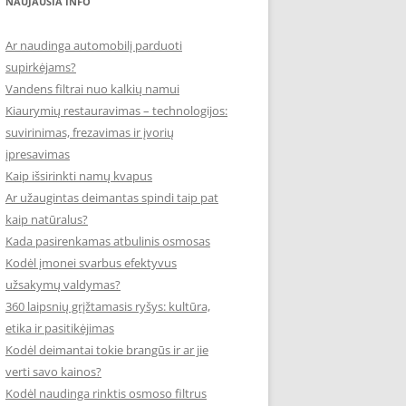
NAUJAUSIA INFO
Ar naudinga automobilį parduoti
supirkėjams?
Vandens filtrai nuo kalkių namui
Kiaurymių restauravimas – technologijos:
suvirinimas, frezavimas ir įvorių
įpresavimas
Kaip išsirinkti namų kvapus
Ar užaugintas deimantas spindi taip pat
kaip natūralus?
Kada pasirenkamas atbulinis osmosas
Kodėl įmonei svarbus efektyvus
užsakymų valdymas?
360 laipsnių grįžtamasis ryšys: kultūra,
etika ir pasitikėjimas
Kodėl deimantai tokie brangūs ir ar jie
verti savo kainos?
Kodėl naudinga rinktis osmoso filtrus