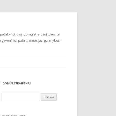
atalpinti Jūsų įdomų straipsnį, gausite
e gyvenimą, patirtį, emocijas, galimybes –
ĮDOMŪS STRAIPSNAI
Ieškoti: