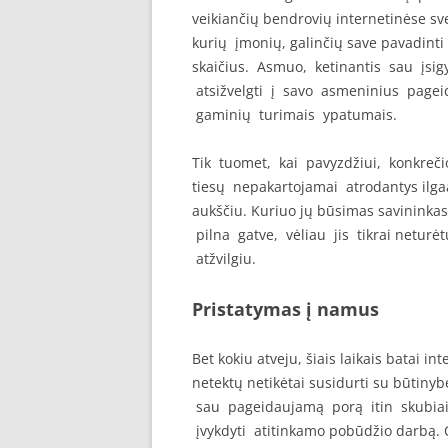
veikiančių bendrovių internetinėse sv
kurių įmonių, galinčių save pavadinti ti
skaičius. Asmuo, ketinantis sau įsig
atsižvelgti į savo asmeninius pageid
gaminių turimais ypatumais.
Tik tuomet, kai pavyzdžiui, konkrečio
tiesų nepakartojamai atrodantys ilga
aukščiu. Kuriuo jų būsimas savininkas g
pilna gatve, vėliau jis tikrai neturė
atžvilgiu.
Pristatymas į namus
Bet kokiu atveju, šiais laikais batai i
netektų netikėtai susidurti su būtinybe
sau pageidaujamą porą itin skubiai
įvykdyti atitinkamo pobūdžio darbą. O