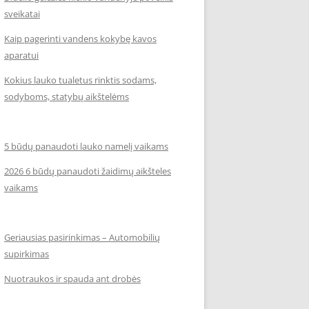
sveikatai
Kaip pagerinti vandens kokybę kavos
aparatui
Kokius lauko tualetus rinktis sodams,
sodyboms, statybų aikštelėms
5 būdų panaudoti lauko namelį vaikams
2026 6 būdų panaudoti žaidimų aikšteles
vaikams
Geriausias pasirinkimas – Automobilių
supirkimas
Nuotraukos ir spauda ant drobės