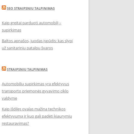
SEO STRAIPSNIU TALPINIMAS
Kaip greitai parduoti automobilį –
supirkimas
Baltos apnašos, juodas įspūdis: kas slypi
už sanitarinių patalpų švaros
STRAIPSNIU TALPINIMAS
Automobilių supirkimas yra efektyvus
transporto priemonės gyvavimo ciklo
valdyme
Kaip išdilęs ovalas mažina technikos
efektyvumą ir kuo gali padėti kiaurymių
restauravimas?