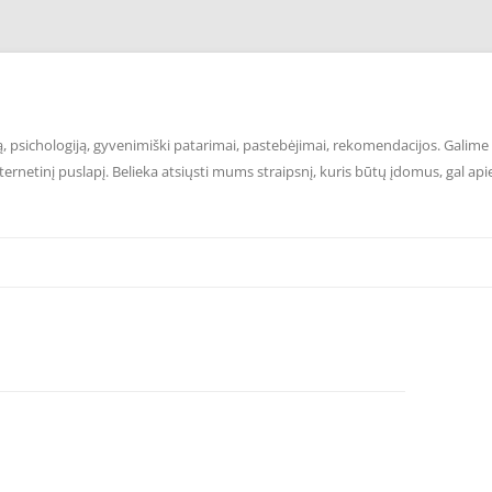
 psichologiją, gyvenimiški patarimai, pastebėjimai, rekomendacijos. Galime p
ernetinį puslapį. Belieka atsiųsti mums straipsnį, kuris būtų įdomus, gal api