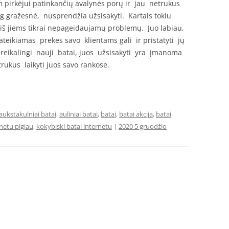
 pirkėjui patinkančių avalynės porų ir jau netrukus
g gražesnė, nusprendžia užsisakyti. Kartais tokiu
iš jiems tikrai nepageidaujamų problemų. Juo labiau,
teikiamas prekes savo klientams gali ir pristatyti jų
reikalingi nauji batai, juos užsisakyti yra įmanoma
rukus laikyti juos savo rankose.
aukstakulniai batai
,
auliniai batai
,
batai
,
batai akcija
,
batai
rnetu pigiau
,
kokybiski batai internetu
|
2020 5 gruodžio