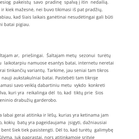
iesiog pakeistų savo pradinę spalvą į itin nedailią.
ir kiek mažesnė, nei buvo tikimasi iš pat pradžių,
biau, kad šiais laikais ganėtinai nesudėtingai gali būti
i batai pigiau.
šiltajam ar, priešingai. Šaltajam metų sezonui turėtų
u laikotarpiu namuose esantys batai, internetu neretai
i tinkančių variantų. Tarkime, jau seniai tam tikros
 nauji aukstakulniai batai. Pastebėti tam tikroje
damasi savo veiklą dabartiniu metu vykdo konkreti
a, kuri yra reikalinga dėl to, kad tiktų prie šios
eninio drabužių garderobo.
 labai gerai atitinka ir lėšų, kurias yra ketinama jam
 to, kokių batų yra pageidaujama įsigyti, dažniausiai
ent šiek tiek pasistengti. Dėl to, kad turėtų galimybę
ūlymą. Juk paprastai, nors atitinkamoje srityje