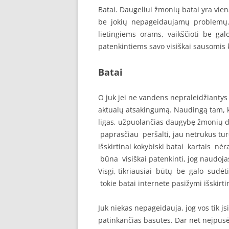
Batai. Daugeliui žmonių batai yra vien
be jokių nepageidaujamų problemų. Vi
lietingiems orams, vaikščioti be gal
patenkintiems savo visiškai sausomis 
Batai
O juk jei ne vandens nepraleidžiantys 
aktualų atsakingumą. Naudingą tam, 
ligas, užpuolančias daugybę žmonių dė
paprasčiau peršalti, jau netrukus turė
išskirtinai kokybiski batai kartais
būna visiškai patenkinti, jog naudojasi
Visgi, tikriausiai būtų be galo sudėt
tokie batai internete pasižymi išskir
Juk niekas nepageidauja, jog vos tik įs
patinkančias basutes. Dar net neįpu