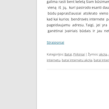
galima rasti bent keletą šiam būsimam
vieną iš jų, kuri pasirodo esanti dau
būdu paprasčiausiai atsikrato vieno 
kad kai kurios bendrovės internete pa
pageidaujamu adresu. Taigi, jei yra 
ganėtinai įvairiais būdais ir jau net
Straipsniai
Kategorijos:
Batai
,
Pirkiniai
| Žymos:
akcija
,
internetu
,
batai internetu akcija
,
batai inte