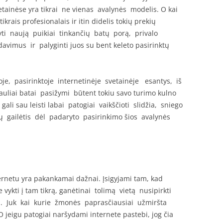
etainėse yra tikrai ne vienas avalynės modelis. O kai
krais profesionalais ir itin didelis tokių prekių
yti naują puikiai tinkančių batų porą, privalo
avimus ir palyginti juos su bent keleto pasirinktų
je, pasirinktoje internetinėje svetainėje esantys, iš
auliai batai pasižymi būtent tokiu savo turimo kulno
ali sau leisti labai patogiai vaikščioti slidžia, sniego
tų gailėtis dėl padaryto pasirinkimo šios avalynės
nternetu yra pakankamai dažnai. Įsigyjami tam, kad
 vykti į tam tikrą, ganėtinai tolimą vietą nusipirkti
. Juk kai kurie žmonės paprasčiausiai užmiršta
 jeigu patogiai naršydami internete pastebi, jog čia