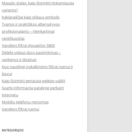
Masažo stalas: kaip išsirinkti tinkamiausią
variantą?
Kaklaraiščiai kaip stiliaus simbolis
Tvarios ir praktiškos alternatyvos
profesionalams – Vienkartiniai
rankšluosčiai
Vandens filtrai Aquaphor S800
Didelis vidaus durų pasirinkimas –
rankenos ir dizainas
Kuo naudingi nukalkinimo filtrai namui ir
biurui
Kaip išsirinkti geriausią pelėsio valiklį
Svarbi informacija patalyne perkant
internetu
Mobilių telefonų remontas
Vandens filtrai namui
KATEGORIJOS