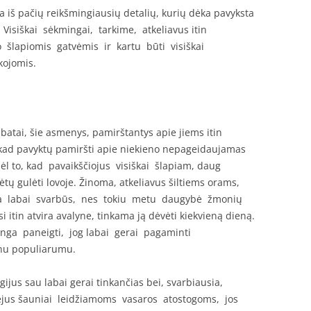
a iš pačių reikšmingiausių detalių, kurių dėka pavyksta
siškai sėkmingai, tarkime, atkeliavus itin
o šlapiomis gatvėmis ir kartu būti visiškai
kojomis.
batai, šie asmenys, pamirštantys apie jiems itin
kad pavyktų pamiršti apie niekieno nepageidaujamas
l to, kad pavaikščiojus visiškai šlapiam, daug
tų gulėti lovoje. Žinoma, atkeliavus šiltiems orams,
 nėra labai svarbūs, nes tokiu metu daugybė žmonių
 itin atvira avalyne, tinkama ją dėvėti kiekvieną dieną.
inga paneigti, jog labai gerai pagaminti
tinu populiarumu.
igijus sau labai gerai tinkančias bei, svarbiausia,
sėjus šauniai leidžiamoms vasaros atostogoms, jos