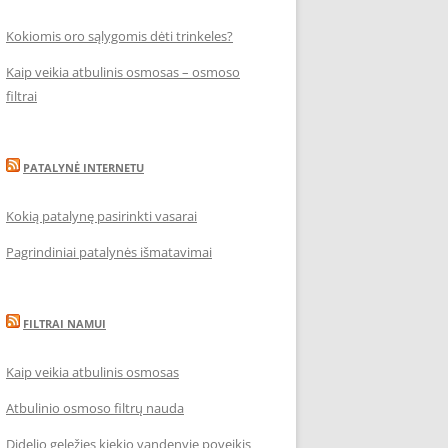
Kokiomis oro sąlygomis dėti trinkeles?
Kaip veikia atbulinis osmosas – osmoso
filtrai
PATALYNĖ INTERNETU
Kokią patalynę pasirinkti vasarai
Pagrindiniai patalynės išmatavimai
FILTRAI NAMUI
Kaip veikia atbulinis osmosas
Atbulinio osmoso filtrų nauda
Didelio geležies kiekio vandenyje poveikis