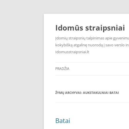
Pereiti
prie
turinio
Idomūs straipsniai
Įdomių straipsnių talpinimas apie gyvenimą,
kokybišką atgalinę nuorodą į savo verslo int
Idomusstraipsniai.lt
PRADŽIA
ŽYMŲ ARCHYVAI:
AUKSTAKULNIAI BATAI
Batai