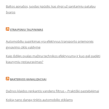
Baltos apnašos, juodas įspūdis: kas slypi už sanitarinių patalpų
švaros
STRAIPSNIU TALPINIMAS
Automobilių supirkimas yra efektyvus transporto priemonės
gyvavimo ciklo valdyme
Kaip išdilęs ovalas mažina technikos efektyvumą ir kuo gali padėti
kiaurymių restauravimas?
BAKTERIJOS KANALIZACIJAI
Dažnos klaidos renkantis vandens filtrus – Praktiški pastebėjimai
Kokią nano dangą rinktis automobilio stiklams