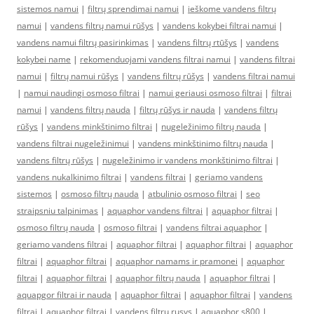
sistemos namui
|
filtrų sprendimai namui
|
ieškome vandens filtrų
namui
|
vandens filtrų namui rūšys
|
vandens kokybei filtrai namui
|
vandens namui filtrų pasirinkimas
|
vandens filtrų rtūšys
|
vandens
kokybei name
|
rekomenduojami vandens filtrai namui
|
vandens filtrai
namui
|
filtrų namui rūšys
|
vandens filtrų rūšys
|
vandens filtrai namui
|
namui naudingi osmoso filtrai
|
namui geriausi osmoso filtrai
|
filtrai
namui
|
vandens filtrų nauda
|
filtrų rūšys ir nauda
|
vandens filtrų
rūšys
|
vandens minkštinimo filtrai
|
nugeležinimo filtrų nauda
|
vandens filtrai nugeležinimui
|
vandens minkštinimo filtrų nauda
|
vandens filtrų rūšys
|
nugeležinimo ir vandens monkštinimo filtrai
|
vandens nukalkinimo filtrai
|
vandens filtrai
|
geriamo vandens
sistemos
|
osmoso filtrų nauda
|
atbulinio osmoso filtrai
|
seo
straipsniu talpinimas
|
aquaphor vandens filtrai
|
aquaphor filtrai
|
osmoso filtrų nauda
|
osmoso filtrai
|
vandens filtrai aquaphor
|
geriamo vandens filtrai
|
aquaphor filtrai
|
aquaphor filtrai
|
aquaphor
filtrai
|
aquaphor filtrai
|
aquaphor namams ir pramonei
|
aquaphor
filtrai
|
aquaphor filtrai
|
aquaphor filtrų nauda
|
aquaphor filtrai
|
aquapgor filtrai ir nauda
|
aquaphor filtrai
|
aquaphor filtrai
|
vandens
filtrai
|
aquaphor filtrai
|
vandens filtru rusys
|
aquaphor s800
|