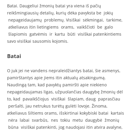
Batai. Daugeliui žmonių batai yra viena iš pačių
reikšmingiausių detalių, kurių dėka pavyksta be jokių
nepageidaujamų problemų. Visiškai sėkmingai, tarkime,
atkeliavus itin lietingiems orams, vaikščioti be galo
šlapiomis gatvėmis ir kartu būti visiškai patenkintiems
savo visiškai sausomis kojomis.
Batai
O juk jei ne vandens nepraleidžiantys batai, šie asmenys,
pamirštantys apie jiems itin aktualų atsakingumą.
Naudingą tam, kad pavyktų pamiršti apie niekieno
nepageidaujamas ligas, užpuolančias daugybę žmonių dėl
to, kad pavaikščiojus visiškai šlapiam, daug paprasčiau
peršalti, jau netrukus turėtų gulėti lovoje. Žinoma,
atkeliavus šiltiems orams, išskirtinai kokybiski batai kartais
nėra labai svarbūs, nes tokiu metu daugybė žmonių
būna visiškai patenkinti, jog naudojasi itin atvira avalyne,