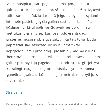
vietą nusipirkti sau pageidaujamą porą itin skubiai.
Juk kai kurie žmonės paprasčiausiai užmiršta įvykdyti
atitinkamo pobūdžio darbą. O jeigu patogiai naršydami
internete pastebi, jog čia galima rasti bent keletą šiam
būsimam pirkėjui patinkančių avalynės porų ir jau
netrukus vieną iš jų, kuri pasirodo esanti daug
gražesnė, nusprendžia užsisakyti. Kartais tokiu būdu
paprasčiausiai atsikrato vieno iš jiems tikrai
nepageidaujamų problemų. Juo labiau, kad kai kurios
bendrovės internete pateikiamas prekes savo klientams
gali ir pristatyti jų pageidaujamu adresu. Taigi, jei yra
reikalingi nauji batai, juos užsisakyti yra įmanoma
ganėtinai įvairiais būdais ir jau netrukus laikyti juos
savo rankose.
Straipsniai
Kategorijos:
Batai
,
Pirkiniai
| Žymos:
akcija
,
aukstakulniai batai
,