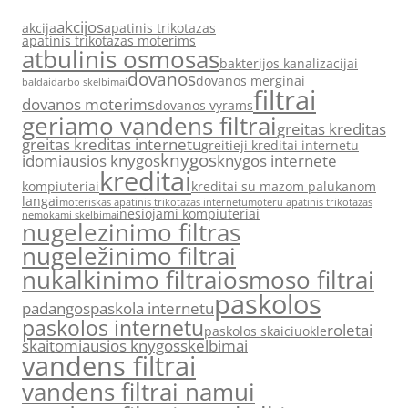
akcijos
akcija
apatinis trikotazas
apatinis trikotazas moterims
atbulinis osmosas
bakterijos kanalizacijai
dovanos
dovanos merginai
baldai
darbo skelbimai
filtrai
dovanos moterims
dovanos vyrams
geriamo vandens filtrai
greitas kreditas
greitas kreditas internetu
greitieji kreditai internetu
knygos
idomiausios knygos
knygos internete
kreditai
kompiuteriai
kreditai su mazom palukanom
langai
moteriskas apatinis trikotazas internetu
moteru apatinis trikotazas
nesiojami kompiuteriai
nemokami skelbimai
nugelezinimo filtras
nugeležinimo filtrai
nukalkinimo filtrai
osmoso filtrai
paskolos
padangos
paskola internetu
paskolos internetu
roletai
paskolos skaiciuokle
skaitomiausios knygos
skelbimai
vandens filtrai
vandens filtrai namui