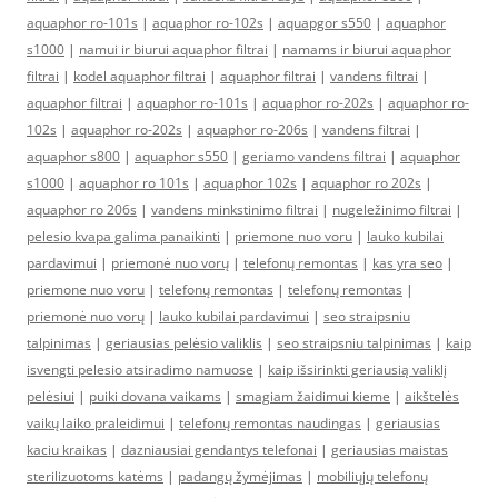
aquaphor ro-101s
|
aquaphor ro-102s
|
aquapgor s550
|
aquaphor
s1000
|
namui ir biurui aquaphor filtrai
|
namams ir biurui aquaphor
filtrai
|
kodel aquaphor filtrai
|
aquaphor filtrai
|
vandens filtrai
|
aquaphor filtrai
|
aquaphor ro-101s
|
aquaphor ro-202s
|
aquaphor ro-
102s
|
aquaphor ro-202s
|
aquaphor ro-206s
|
vandens filtrai
|
aquaphor s800
|
aquaphor s550
|
geriamo vandens filtrai
|
aquaphor
s1000
|
aquaphor ro 101s
|
aquaphor 102s
|
aquaphor ro 202s
|
aquaphor ro 206s
|
vandens minkstinimo filtrai
|
nugeležinimo filtrai
|
pelesio kvapa galima panaikinti
|
priemone nuo voru
|
lauko kubilai
pardavimui
|
priemonė nuo vorų
|
telefonų remontas
|
kas yra seo
|
priemone nuo voru
|
telefonų remontas
|
telefonų remontas
|
priemonė nuo vorų
|
lauko kubilai pardavimui
|
seo straipsniu
talpinimas
|
geriausias pelėsio valiklis
|
seo straipsniu talpinimas
|
kaip
isvengti pelesio atsiradimo namuose
|
kaip išsirinkti geriausią valiklį
pelėsiui
|
puiki dovana vaikams
|
smagiam žaidimui kieme
|
aikštelės
vaikų laiko praleidimui
|
telefonų remontas naudingas
|
geriausias
kaciu kraikas
|
dazniausiai gendantys telefonai
|
geriausias maistas
sterilizuotoms katėms
|
padangų žymėjimas
|
mobiliųjų telefonų