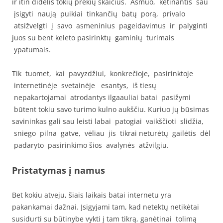
ir itin didelis tokių prekių skaičius. Asmuo, ketinantis sau
įsigyti naują puikiai tinkančių batų porą, privalo
atsižvelgti į savo asmeninius pageidavimus ir palyginti
juos su bent keleto pasirinktų gaminių turimais
ypatumais.
Tik tuomet, kai pavyzdžiui, konkrečioje, pasirinktoje
internetinėje svetainėje esantys, iš tiesų
nepakartojamai atrodantys ilgaauliai batai pasižymi
būtent tokiu savo turimo kulno aukščiu. Kuriuo jų būsimas
savininkas gali sau leisti labai patogiai vaikščioti slidžia,
sniego pilna gatve, vėliau jis tikrai neturėtų gailėtis dėl
padaryto pasirinkimo šios avalynės atžvilgiu.
Pristatymas į namus
Bet kokiu atveju, šiais laikais batai internetu yra
pakankamai dažnai. Įsigyjami tam, kad netektų netikėtai
susidurti su būtinybe vykti į tam tikrą, ganėtinai tolimą