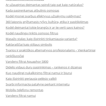
Ar užaugintas deimantas spindi taip pat kaip natūralus?
Kada pasirenkamas atbulinis osmosas
Kodėl įmonei svarbus efektyvus užsakymų valdymas?
360 laipsnių grįžtamasis ryšys: kultūra, etika ir pasitikėjimas
Kodėl deimantai tokie brangūs ir ar jie verti savo kainos?
Kodėl naudinga rinktis osmoso filtrus
Masažo stalas: kaip išsirinkti tinkamiausią variantą?
Kaklaraiščiai kaip stiliaus simbolis
Tvarios ir praktiškos alternatyvos profesionalams – Vienkartiniai
rankšluosčiai
Vandens filtrai Aquaphor S800
Didelis vidaus durų pasirinkimas – rankenos ir dizainas
Kuo naudingi nukalkinimo filtrai namui ir biurui
Kaip išsirinkti geriausią pelėsio valiklį
Svarbi informacija patalyne perkant internetu
Mobilių telefonų remontas
Vandens filtrai namui