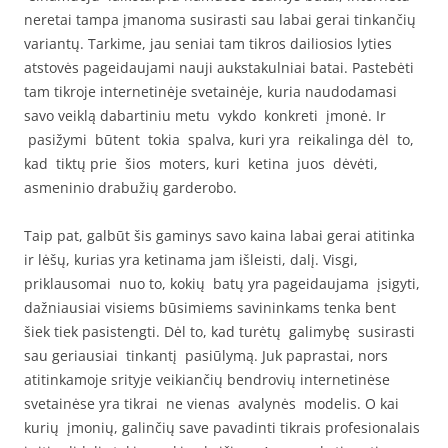
neretai tampa įmanoma susirasti sau labai gerai tinkančių
variantų. Tarkime, jau seniai tam tikros dailiosios lyties
atstovės pageidaujami nauji aukstakulniai batai. Pastebėti
tam tikroje internetinėje svetainėje, kuria naudodamasi
savo veiklą dabartiniu metu vykdo konkreti įmonė. Ir
pasižymi būtent tokia spalva, kuri yra reikalinga dėl to,
kad tiktų prie šios moters, kuri ketina juos dėvėti,
asmeninio drabužių garderobo.
Taip pat, galbūt šis gaminys savo kaina labai gerai atitinka
ir lėšų, kurias yra ketinama jam išleisti, dalį. Visgi,
priklausomai nuo to, kokių batų yra pageidaujama įsigyti,
dažniausiai visiems būsimiems savininkams tenka bent
šiek tiek pasistengti. Dėl to, kad turėtų galimybę susirasti
sau geriausiai tinkantį pasiūlymą. Juk paprastai, nors
atitinkamoje srityje veikiančių bendrovių internetinėse
svetainėse yra tikrai ne vienas avalynės modelis. O kai
kurių įmonių, galinčių save pavadinti tikrais profesionalais