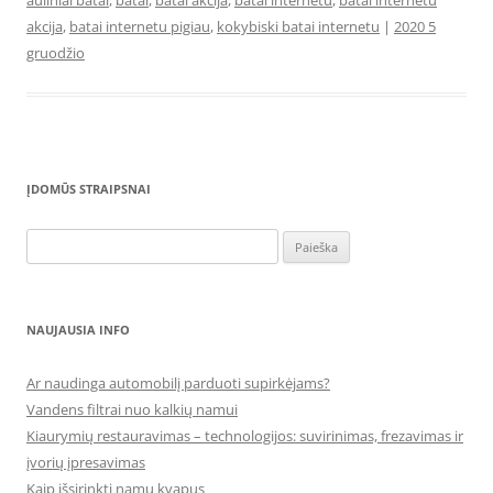
auliniai batai
,
batai
,
batai akcija
,
batai internetu
,
batai internetu
akcija
,
batai internetu pigiau
,
kokybiski batai internetu
|
2020 5
gruodžio
ĮDOMŪS STRAIPSNAI
Ieškoti:
NAUJAUSIA INFO
Ar naudinga automobilį parduoti supirkėjams?
Vandens filtrai nuo kalkių namui
Kiaurymių restauravimas – technologijos: suvirinimas, frezavimas ir
įvorių įpresavimas
Kaip išsirinkti namų kvapus