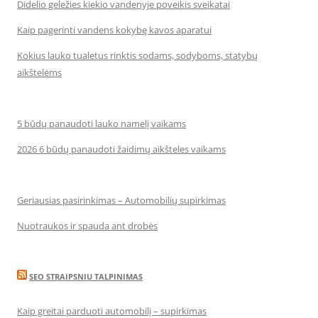
Didelio geležies kiekio vandenyje poveikis sveikatai
Kaip pagerinti vandens kokybę kavos aparatui
Kokius lauko tualetus rinktis sodams, sodyboms, statybų
aikštelėms
5 būdų panaudoti lauko namelį vaikams
2026 6 būdų panaudoti žaidimų aikšteles vaikams
Geriausias pasirinkimas – Automobilių supirkimas
Nuotraukos ir spauda ant drobės
SEO STRAIPSNIU TALPINIMAS
Kaip greitai parduoti automobilį – supirkimas