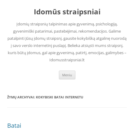
Pereiti
prie
Idomūs straipsniai
turinio
Įdomių straipsnių talpinimas apie gyvenimą, psichologiją,
gyvenimiški patarimai, pastebėjimai, rekomendacijos. Galime
patalpinti Jūsų įdomų straipsnį, gausite kokybišką atgalinę nuorodą
į savo verslo internetinį puslapį. Belieka atsiųsti mums straipsnį,
kuris būtų įdomus, gal apie gyvenimą, patirtį, emocijas, galimybes –
Idomusstraipsniai.lt
Meniu
ŽYMŲ ARCHYVAI:
KOKYBISKI BATAI INTERNETU
Batai