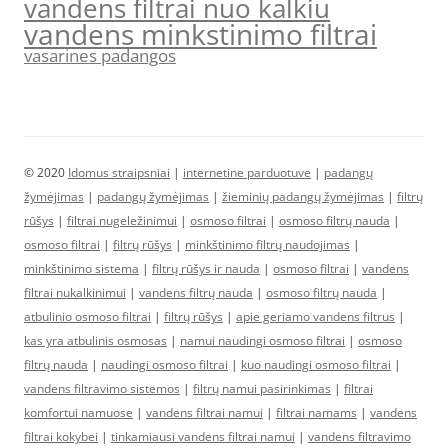
vandens filtrai nuo kalkiu
vandens minkstinimo filtrai
vasarines padangos
© 2020
Idomus straipsniai
|
internetine parduotuve
|
padangų
žymėjimas
|
padangų žymėjimas
|
žieminių padangų žymėjimas
|
filtrų
rūšys
|
filtrai nugeležinimui
|
osmoso filtrai
|
osmoso filtrų nauda
|
osmoso filtrai
|
filtrų rūšys
|
minkštinimo filtrų naudojimas
|
minkštinimo sistema
|
filtrų rūšys ir nauda
|
osmoso filtrai
|
vandens
filtrai nukalkinimui
|
vandens filtrų nauda
|
osmoso filtrų nauda
|
atbulinio osmoso filtrai
|
filtrų rūšys
|
apie geriamo vandens filtrus
|
kas yra atbulinis osmosas
|
namui naudingi osmoso filtrai
|
osmoso
filtrų nauda
|
naudingi osmoso filtrai
|
kuo naudingi osmoso filtrai
|
vandens filtravimo sistemos
|
filtrų namui pasirinkimas
|
filtrai
komfortui namuose
|
vandens filtrai namui
|
filtrai namams
|
vandens
filtrai kokybei
|
tinkamiausi vandens filtrai namui
|
vandens filtravimo