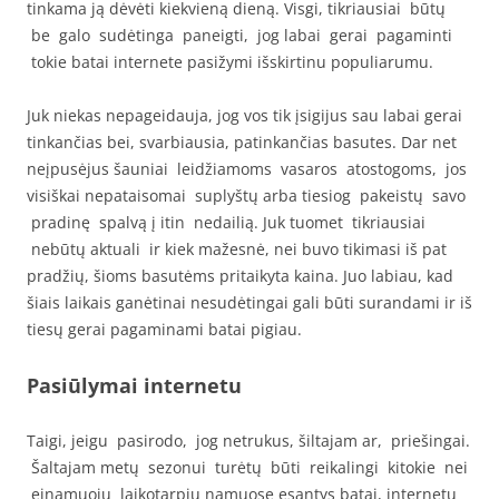
tinkama ją dėvėti kiekvieną dieną. Visgi, tikriausiai būtų
be galo sudėtinga paneigti, jog labai gerai pagaminti
tokie batai internete pasižymi išskirtinu populiarumu.
Juk niekas nepageidauja, jog vos tik įsigijus sau labai gerai
tinkančias bei, svarbiausia, patinkančias basutes. Dar net
neįpusėjus šauniai leidžiamoms vasaros atostogoms, jos
visiškai nepataisomai suplyštų arba tiesiog pakeistų savo
pradinę spalvą į itin nedailią. Juk tuomet tikriausiai
nebūtų aktuali ir kiek mažesnė, nei buvo tikimasi iš pat
pradžių, šioms basutėms pritaikyta kaina. Juo labiau, kad
šiais laikais ganėtinai nesudėtingai gali būti surandami ir iš
tiesų gerai pagaminami batai pigiau.
Pasiūlymai internetu
Taigi, jeigu pasirodo, jog netrukus, šiltajam ar, priešingai.
Šaltajam metų sezonui turėtų būti reikalingi kitokie nei
einamuoju laikotarpiu namuose esantys batai, internetu