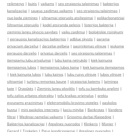
reikmenys
|
buitis
|
vaikams
|
seo straipsniu talpinimas
|
bakterijos
kanalizacijai
|
saugus zaidimas vaikams
|
seo straipsniu talpinimas
|
nuo kada ziemines
|
siltnamiai stipruolis atsiliepimai
|
polikarbonatiniai
šiltnamiai stipruolis
|
kodel atsiranda pelesis
|
listerijos bakterija
|
zieminio langu skyscio savybes
|
vaiku zaidimui
|
bioloģiskie risinājumi
|
geriausios kanalizacijos bakterijos
|
adblue skystis
|
parama
privaciam darzeliui
|
darzeliai gelbeja
|
pasirinkimas vilniuje
|
ieskome
geriausio darzelio
|
privatus darzelis
|
seo straipsniu talpinimas
|
itempiamu lubu privalumai
|
lubu kaina netrukdo
|
kiek kainuoja
itempiamos lubos
|
itempiamos lubos kaina
|
kiek kainuoja itempiamos
|
kiek kainuoja lubos
|
lubu kainos
|
lubu rusys vilniuje
|
lubos vilniuje
|
siltnamiai
|
turbinu remontas kaune
|
straipsniai katems
|
laiminga
kate
|
Orapūtės
|
Zieminis langu ploviklis
|
tofu su bambuko anglimi
|
tofu zalios arbatos ekstraktu
|
tofu kraikas originalus
|
prekiu
gyvunams grazinimas
|
elektromobiliu krovimo stoteles
|
paskolos
bustui
|
mini paskolos internetu
|
kaciu mityba
|
Bankrotas
|
Vandens
filtrai
|
Mediniai nameliai vaikams
|
Griovimo darbai Klaipedoje
|
Bakterijos kanalizacijai
|
Atgalines nuorodos
|
Klinkeris
|
Monier
|
Gerard
|
Trinkeles
|
Pigus kondicionieriai
|
Atgalines nuorodos
|