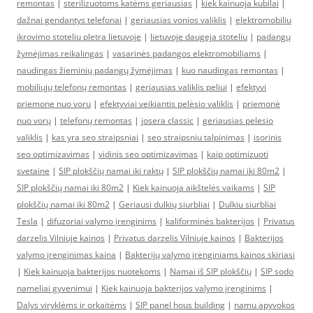
remontas
|
sterilizuotoms katėms geriausias
|
kiek kainuoja kubilai
|
dažnai gendantys telefonai
|
geriausias vonios valiklis
|
elektromobiliu
ikrovimo stoteliu pletra lietuvoje
|
lietuvoje daugeja stoteliu
|
padangų
žymėjimas reikalingas
|
vasarinės padangos elektromobiliams
|
naudingas žieminių padangų žymėjimas
|
kuo naudingas remontas
|
mobiliųjų telefonų remontas
|
geriausias valiklis peliui
|
efektyvi
priemone nuo voru
|
efektyviai veikiantis pelėsio valiklis
|
priemonė
nuo vorų
|
telefonų remontas
|
josera classic
|
geriausias pelesio
valiklis
|
kas yra seo straipsniai
|
seo straipsniu talpinimas
|
isorinis
seo optimizavimas
|
vidinis seo optimizavimas
|
kaip optimizuoti
svetaine
|
SIP plokščių namai iki raktų
|
SIP plokščių namai iki 80m2
|
SIP plokščių namai iki 80m2
|
Kiek kainuoja aikštelės vaikams
|
SIP
plokščių namai iki 80m2
|
Geriausi dulkių siurbliai
|
Dulkiu siurbliai
Tesla
|
difuzoriai valymo įrenginims
|
kaliforminės bakterijos
|
Privatus
darzelis Vilniuje kainos
|
Privatus darzelis Vilniuje kainos
|
Bakterijos
valymo įrenginimas kaina
|
Bakterijų valymo įrenginiams kainos skiriasi
|
Kiek kainuoja bakterijos nuotekoms
|
Namai iš SIP plokščių
|
SIP sodo
nameliai gyvenimui
|
Kiek kainuoja bakterijos valymo įrenginims
|
Dalys viryklėms ir orkaitėms
|
SIP panel hous building
|
namu apyvokos