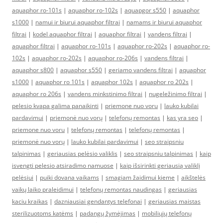
aquaphor ro-101s
|
aquaphor ro-102s
|
aquapgor s550
|
aquaphor
s1000
|
namui ir biurui aquaphor filtrai
|
namams ir biurui aquaphor
filtrai
|
kodel aquaphor filtrai
|
aquaphor filtrai
|
vandens filtrai
|
aquaphor filtrai
|
aquaphor ro-101s
|
aquaphor ro-202s
|
aquaphor ro-
102s
|
aquaphor ro-202s
|
aquaphor ro-206s
|
vandens filtrai
|
aquaphor s800
|
aquaphor s550
|
geriamo vandens filtrai
|
aquaphor
s1000
|
aquaphor ro 101s
|
aquaphor 102s
|
aquaphor ro 202s
|
aquaphor ro 206s
|
vandens minkstinimo filtrai
|
nugeležinimo filtrai
|
pelesio kvapa galima panaikinti
|
priemone nuo voru
|
lauko kubilai
pardavimui
|
priemonė nuo vorų
|
telefonų remontas
|
kas yra seo
|
priemone nuo voru
|
telefonų remontas
|
telefonų remontas
|
priemonė nuo vorų
|
lauko kubilai pardavimui
|
seo straipsniu
talpinimas
|
geriausias pelėsio valiklis
|
seo straipsniu talpinimas
|
kaip
isvengti pelesio atsiradimo namuose
|
kaip išsirinkti geriausią valiklį
pelėsiui
|
puiki dovana vaikams
|
smagiam žaidimui kieme
|
aikštelės
vaikų laiko praleidimui
|
telefonų remontas naudingas
|
geriausias
kaciu kraikas
|
dazniausiai gendantys telefonai
|
geriausias maistas
sterilizuotoms katėms
|
padangų žymėjimas
|
mobiliųjų telefonų