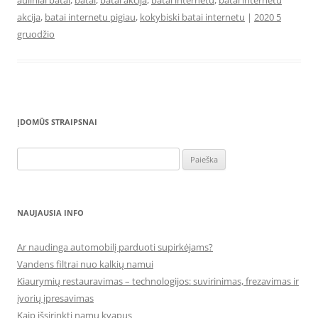
auliniai batai
,
batai
,
batai akcija
,
batai internetu
,
batai internetu
akcija
,
batai internetu pigiau
,
kokybiski batai internetu
|
2020 5
gruodžio
ĮDOMŪS STRAIPSNAI
Ieškoti:
NAUJAUSIA INFO
Ar naudinga automobilį parduoti supirkėjams?
Vandens filtrai nuo kalkių namui
Kiaurymių restauravimas – technologijos: suvirinimas, frezavimas ir
įvorių įpresavimas
Kaip išsirinkti namų kvapus