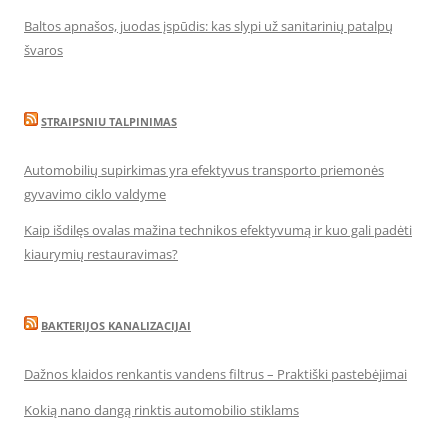
Baltos apnašos, juodas įspūdis: kas slypi už sanitarinių patalpų
švaros
STRAIPSNIU TALPINIMAS
Automobilių supirkimas yra efektyvus transporto priemonės
gyvavimo ciklo valdyme
Kaip išdilęs ovalas mažina technikos efektyvumą ir kuo gali padėti
kiaurymių restauravimas?
BAKTERIJOS KANALIZACIJAI
Dažnos klaidos renkantis vandens filtrus – Praktiški pastebėjimai
Kokią nano dangą rinktis automobilio stiklams