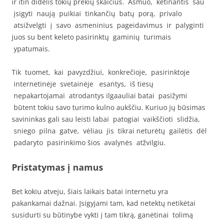
ir itin didelis tokių prekių skaičius. Asmuo, ketinantis sau
įsigyti naują puikiai tinkančių batų porą, privalo
atsižvelgti į savo asmeninius pageidavimus ir palyginti
juos su bent keleto pasirinktų gaminių turimais
ypatumais.
Tik tuomet, kai pavyzdžiui, konkrečioje, pasirinktoje
internetinėje svetainėje esantys, iš tiesų
nepakartojamai atrodantys ilgaauliai batai pasižymi
būtent tokiu savo turimo kulno aukščiu. Kuriuo jų būsimas
savininkas gali sau leisti labai patogiai vaikščioti slidžia,
sniego pilna gatve, vėliau jis tikrai neturėtų gailėtis dėl
padaryto pasirinkimo šios avalynės atžvilgiu.
Pristatymas į namus
Bet kokiu atveju, šiais laikais batai internetu yra
pakankamai dažnai. Įsigyjami tam, kad netektų netikėtai
susidurti su būtinybe vykti į tam tikrą, ganėtinai tolimą