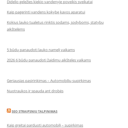
Didelio geležies kiekio vandenyje poveikis sveikatai
Kaip pagerinti vandens kokybę kavos aparatui
Kokius lauko tualetus rinktis sodams, sodyboms, statybų
aikštelėms
5 būdų panaudoti lauko namelį vaikams
2026 6 būdų panaudoti žaidimų aikšteles vaikams
Geriausias pasirinkimas – Automobilių supirkimas
Nuotraukos ir spauda ant drobės
SEO STRAIPSNIU TALPINIMAS
Kaip greitai parduoti automobilį – supirkimas