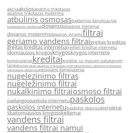
akcijos
akcija
apatinis trikotazas
apatinis trikotazas moterims
atbulinis osmosas
bakterijos kanalizacijai
dovanos
dovanos merginai
baldai
darbo skelbimai
filtrai
dovanos moterims
dovanos vyrams
geriamo vandens filtrai
greitas kreditas
greitas kreditas internetu
greitieji kreditai internetu
knygos
idomiausios knygos
knygos internete
kreditai
kompiuteriai
kreditai su mazom palukanom
langai
moteriskas apatinis trikotazas internetu
moteru apatinis trikotazas
nesiojami kompiuteriai
nemokami skelbimai
nugelezinimo filtras
nugeležinimo filtrai
nukalkinimo filtrai
osmoso filtrai
paskolos
padangos
paskola internetu
paskolos internetu
roletai
paskolos skaiciuokle
skaitomiausios knygos
skelbimai
vandens filtrai
vandens filtrai namui