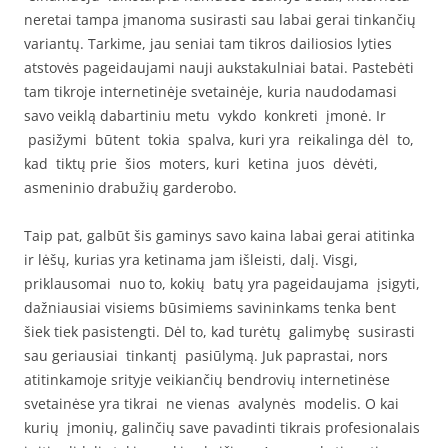
neretai tampa įmanoma susirasti sau labai gerai tinkančių
variantų. Tarkime, jau seniai tam tikros dailiosios lyties
atstovės pageidaujami nauji aukstakulniai batai. Pastebėti
tam tikroje internetinėje svetainėje, kuria naudodamasi
savo veiklą dabartiniu metu vykdo konkreti įmonė. Ir
pasižymi būtent tokia spalva, kuri yra reikalinga dėl to,
kad tiktų prie šios moters, kuri ketina juos dėvėti,
asmeninio drabužių garderobo.
Taip pat, galbūt šis gaminys savo kaina labai gerai atitinka
ir lėšų, kurias yra ketinama jam išleisti, dalį. Visgi,
priklausomai nuo to, kokių batų yra pageidaujama įsigyti,
dažniausiai visiems būsimiems savininkams tenka bent
šiek tiek pasistengti. Dėl to, kad turėtų galimybę susirasti
sau geriausiai tinkantį pasiūlymą. Juk paprastai, nors
atitinkamoje srityje veikiančių bendrovių internetinėse
svetainėse yra tikrai ne vienas avalynės modelis. O kai
kurių įmonių, galinčių save pavadinti tikrais profesionalais