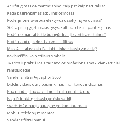
Ar užaugintas deimantas spindi taip pat kaip natūralus?
Kada pasirenkamas atbulinis osmosas
Kodėl įmonei svarbus efektyvus užsakymų valdymas?
360 laipsnių grįžtamasis ryšys: kultūra, etika ir pasitikėjimas
Kodėl deimantai tokie brangūs ir ar jie verti savo kainos?
Kodėl naudinga rinktis osmoso filtrus
Masažo stalas: kaip išsirinkti tinkamiausią variantą?
Kaklaraiščiai kaip stiliaus simbolis
Tvarios ir praktiškos alternatyvos profesionalams – Vienkartiniai
rankšluosčiai
Vandens filtrai Aquaphor S800
Didelis vidaus durų pasirinkimas – rankenos ir dizainas
Kuo naudingi nukalkinimo filtrai namui ir biurui
Kaip išsirinkti geriausią pelėsio valiklį
Svarbi informacija patalyne perkant internetu
Mobilių telefonų remontas
Vandens filtrai namui