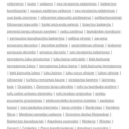
reikmenys
|
buitis
|
vaikams
|
seo straipsniu talpinimas
|
bakterijos
kanalizacijai
|
saugus zaidimas vaikams
|
seo straipsniu talpinimas
|
nuo kada ziemines
|
siltnamiai stipruolis atsiliepimai
|
polikarbonatiniai
šiltnamiai stipruolis
|
kodel atsiranda pelesis
|
listerijos bakterija
|
zieminio langu skyscio savybes
|
vaiku zaidimui
|
bioloģiskie risinājumi
|
geriausios kanalizacijos bakterijos
|
adblue skystis
|
parama
privaciam darzeliui
|
darzeliai gelbeja
|
pasirinkimas vilniuje
|
ieskome
geriausio darzelio
|
privatus darzelis
|
seo straipsniu talpinimas
|
itempiamu lubu privalumai
|
lubu kaina netrukdo
|
kiek kainuoja
itempiamos lubos
|
itempiamos lubos kaina
|
kiek kainuoja itempiamos
|
kiek kainuoja lubos
|
lubu kainos
|
lubu rusys vilniuje
|
lubos vilniuje
|
siltnamiai
|
turbinu remontas kaune
|
straipsniai katems
|
laiminga
kate
|
Orapūtės
|
Zieminis langu ploviklis
|
tofu su bambuko anglimi
|
tofu zalios arbatos ekstraktu
|
tofu kraikas originalus
|
prekiu
gyvunams grazinimas
|
elektromobiliu krovimo stoteles
|
paskolos
bustui
|
mini paskolos internetu
|
kaciu mityba
|
Bankrotas
|
Vandens
filtrai
|
Mediniai nameliai vaikams
|
Griovimo darbai Klaipedoje
|
Bakterijos kanalizacijai
|
Atgalines nuorodos
|
Klinkeris
|
Monier
|
Gerard
|
Trinkeles
|
Pigus kondicionieriai
|
Atgalines nuorodos
|