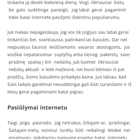
tinkama ją dėvėti kiekvieną dieną. Visgi, tikriausiai būtų
be galo sudėtinga paneigti, jog labai gerai pagaminti
tokie batai internete pasižymi išskirtinu populiarumu.
Juk niekas nepageidauja, jog vos tik įsigijus sau labai gerai
tinkančias bei, svarbiausia, patinkančias basutes. Dar net
neįpusėjus šauniai leidžiamoms vasaros atostogoms, jos
visiškai nepataisomai suplyštų arba tiesiog pakeistų savo
pradinę spalvą į itin nedailią. Juk tuomet tikriausiai
nebūtų aktuali ir kiek mažesnė, nei buvo tikimasi iš pat
pradžių, šioms basutėms pritaikyta kaina. Juo labiau, kad
šiais laikais ganėtinai nesudėtingai gali būti surandami ir iš
tiesų gerai pagaminami batai pigiau.
Pasiūlymai internetu
Taigi, jeigu pasirodo, jog netrukus, šiltajam ar, priešingai.
Šaltajam metų sezonui turėtų būti reikalingi kitokie nei
einamuoju laikotarpiu namuose esantys batai, internetu