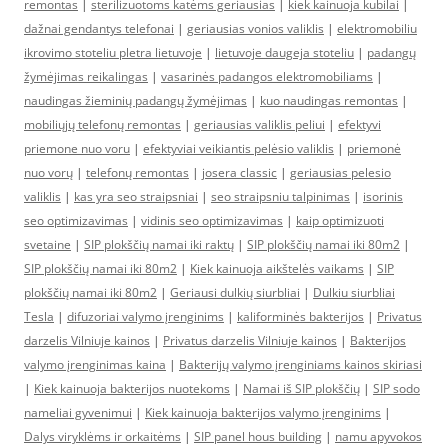
remontas
|
sterilizuotoms katėms geriausias
|
kiek kainuoja kubilai
|
dažnai gendantys telefonai
|
geriausias vonios valiklis
|
elektromobiliu
ikrovimo stoteliu pletra lietuvoje
|
lietuvoje daugeja stoteliu
|
padangų
žymėjimas reikalingas
|
vasarinės padangos elektromobiliams
|
naudingas žieminių padangų žymėjimas
|
kuo naudingas remontas
|
mobiliųjų telefonų remontas
|
geriausias valiklis peliui
|
efektyvi
priemone nuo voru
|
efektyviai veikiantis pelėsio valiklis
|
priemonė
nuo vorų
|
telefonų remontas
|
josera classic
|
geriausias pelesio
valiklis
|
kas yra seo straipsniai
|
seo straipsniu talpinimas
|
isorinis
seo optimizavimas
|
vidinis seo optimizavimas
|
kaip optimizuoti
svetaine
|
SIP plokščių namai iki raktų
|
SIP plokščių namai iki 80m2
|
SIP plokščių namai iki 80m2
|
Kiek kainuoja aikštelės vaikams
|
SIP
plokščių namai iki 80m2
|
Geriausi dulkių siurbliai
|
Dulkiu siurbliai
Tesla
|
difuzoriai valymo įrenginims
|
kaliforminės bakterijos
|
Privatus
darzelis Vilniuje kainos
|
Privatus darzelis Vilniuje kainos
|
Bakterijos
valymo įrenginimas kaina
|
Bakterijų valymo įrenginiams kainos skiriasi
|
Kiek kainuoja bakterijos nuotekoms
|
Namai iš SIP plokščių
|
SIP sodo
nameliai gyvenimui
|
Kiek kainuoja bakterijos valymo įrenginims
|
Dalys viryklėms ir orkaitėms
|
SIP panel hous building
|
namu apyvokos