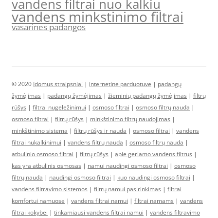
vandens filtrai nuo kalkiu
vandens minkstinimo filtrai
vasarines padangos
© 2020
Idomus straipsniai
|
internetine parduotuve
|
padangų
žymėjimas
|
padangų žymėjimas
|
žieminių padangų žymėjimas
|
filtrų
rūšys
|
filtrai nugeležinimui
|
osmoso filtrai
|
osmoso filtrų nauda
|
osmoso filtrai
|
filtrų rūšys
|
minkštinimo filtrų naudojimas
|
minkštinimo sistema
|
filtrų rūšys ir nauda
|
osmoso filtrai
|
vandens
filtrai nukalkinimui
|
vandens filtrų nauda
|
osmoso filtrų nauda
|
atbulinio osmoso filtrai
|
filtrų rūšys
|
apie geriamo vandens filtrus
|
kas yra atbulinis osmosas
|
namui naudingi osmoso filtrai
|
osmoso
filtrų nauda
|
naudingi osmoso filtrai
|
kuo naudingi osmoso filtrai
|
vandens filtravimo sistemos
|
filtrų namui pasirinkimas
|
filtrai
komfortui namuose
|
vandens filtrai namui
|
filtrai namams
|
vandens
filtrai kokybei
|
tinkamiausi vandens filtrai namui
|
vandens filtravimo