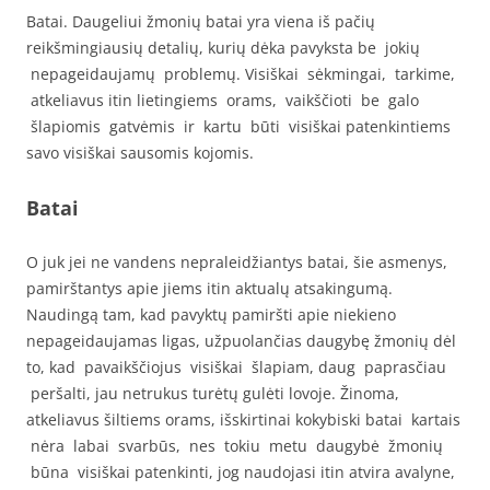
Batai. Daugeliui žmonių batai yra viena iš pačių
reikšmingiausių detalių, kurių dėka pavyksta be jokių
nepageidaujamų problemų. Visiškai sėkmingai, tarkime,
atkeliavus itin lietingiems orams, vaikščioti be galo
šlapiomis gatvėmis ir kartu būti visiškai patenkintiems
savo visiškai sausomis kojomis.
Batai
O juk jei ne vandens nepraleidžiantys batai, šie asmenys,
pamirštantys apie jiems itin aktualų atsakingumą.
Naudingą tam, kad pavyktų pamiršti apie niekieno
nepageidaujamas ligas, užpuolančias daugybę žmonių dėl
to, kad pavaikščiojus visiškai šlapiam, daug paprasčiau
peršalti, jau netrukus turėtų gulėti lovoje. Žinoma,
atkeliavus šiltiems orams, išskirtinai kokybiski batai kartais
nėra labai svarbūs, nes tokiu metu daugybė žmonių
būna visiškai patenkinti, jog naudojasi itin atvira avalyne,