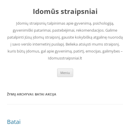
Pereiti
prie
Idomūs straipsniai
turinio
Įdomių straipsnių talpinimas apie gyvenimą, psichologiją,
gyvenimiški patarimai, pastebėjimai, rekomendacijos. Galime
patalpinti Jūsų įdomų straipsnį, gausite kokybišką atgalinę nuorodą
į savo verslo internetinį puslapį. Belieka atsiųsti mums straipsnį,
kuris būtų įdomus, gal apie gyvenimą, patirtį, emocijas, galimybes –
Idomusstraipsniai.lt
Meniu
ŽYMŲ ARCHYVAI:
BATAI AKCIJA
Batai