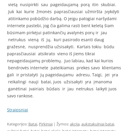
vietą nusipirkti sau pageidaujamą porą itin skubiai.
Juk kai kurie žmonės paprasčiausiai užmiršta įvykdyti
atitinkamo pobūdžio darbą. O jeigu patogiai naršydami
internete pastebi, jog čia galima rasti bent keletą šiam
būsimam pirkėjui patinkančių avalynės porų ir jau
netrukus vieną iš jų, kuri pasirodo esanti daug
gražesnė, nusprendžia užsisakyti. Kartais tokiu būdu
paprasčiausiai atsikrato vieno iš jiems tikrai
nepageidaujamų problemų. Juo labiau, kad kai kurios
bendrovės internete pateikiamas prekes savo klientams
gali ir pristatyti jų pageidaujamu adresu. Taigi, jei yra
reikalingi nauji batai, juos užsisakyti yra įmanoma
ganėtinai įvairiais būdais ir jau netrukus laikyti juos
savo rankose.
Straipsniai
Kategorijos:
Batai
,
Pirkiniai
| Žymos:
akcija
,
aukstakulniai batai
,