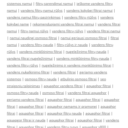
sistemos namui
|
filtrų sprendimai namui
|
ieškome vandens filtrų
namui
|
vandens filtrų namui rūšys
|
vandens kokybei filtrai namui
|
vandens namui filtrų pasirinkimas
|
vandens filtrų rtūšys
|
vandens
kokybei name
|
rekomenduojami vandens filtrai namui
|
vandens filtrai
namui
|
filtrų namui rūšys
|
vandens filtrų rūšys
|
vandens filtrai namui
|
namui naudingi osmoso filtrai
|
namui geriausi osmoso filtrai
|
filtrai
namui
|
vandens filtrų nauda
|
filtrų rūšys ir nauda
|
vandens filtrų
rūšys
|
vandens minkštinimo filtrai
|
nugeležinimo filtrų nauda
|
vandens filtrai nugeležinimui
|
vandens minkštinimo filtrų nauda
|
vandens filtrų rūšys
|
nugeležinimo ir vandens monkštinimo filtrai
|
vandens nukalkinimo filtrai
|
vandens filtrai
|
geriamo vandens
sistemos
|
osmoso filtrų nauda
|
atbulinio osmoso filtrai
|
seo
straipsniu talpinimas
|
aquaphor vandens filtrai
|
aquaphor filtrai
|
osmoso filtrų nauda
|
osmoso filtrai
|
vandens filtrai aquaphor
|
geriamo vandens filtrai
|
aquaphor filtrai
|
aquaphor filtrai
|
aquaphor
filtrai
|
aquaphor filtrai
|
aquaphor namams ir pramonei
|
aquaphor
filtrai
|
aquaphor filtrai
|
aquaphor filtrų nauda
|
aquaphor filtrai
|
aquapgor filtrai ir nauda
|
aquaphor filtrai
|
aquaphor filtrai
|
vandens
filtrai
|
aquaphor filtrai
|
vandens filtru rusys
|
aquaphor s800
|