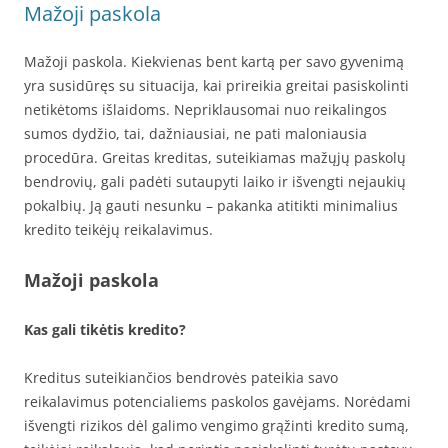
Mažoji paskola
Mažoji paskola. Kiekvienas bent kartą per savo gyvenimą
yra susidūręs su situacija, kai prireikia greitai pasiskolinti
netikėtoms išlaidoms. Nepriklausomai nuo reikalingos
sumos dydžio, tai, dažniausiai, ne pati maloniausia
procedūra. Greitas kreditas, suteikiamas mažųjų paskolų
bendrovių, gali padėti sutaupyti laiko ir išvengti nejaukių
pokalbių. Ją gauti nesunku – pakanka atitikti minimalius
kredito teikėjų reikalavimus.
Mažoji paskola
Kas gali tikėtis kredito?
Kreditus suteikiančios bendrovės pateikia savo
reikalavimus potencialiems paskolos gavėjams. Norėdami
išvengti rizikos dėl galimo vengimo grąžinti kredito sumą,