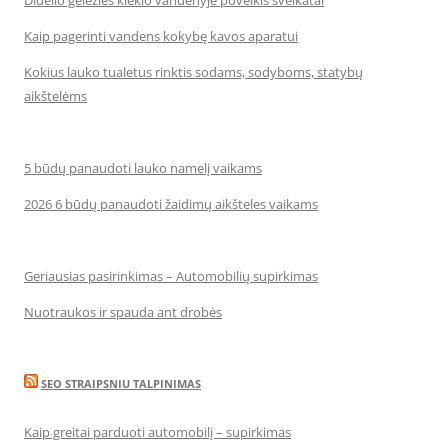
Didelio geležies kiekio vandenyje poveikis sveikatai
Kaip pagerinti vandens kokybę kavos aparatui
Kokius lauko tualetus rinktis sodams, sodyboms, statybų
aikštelėms
5 būdų panaudoti lauko namelį vaikams
2026 6 būdų panaudoti žaidimų aikšteles vaikams
Geriausias pasirinkimas – Automobilių supirkimas
Nuotraukos ir spauda ant drobės
SEO STRAIPSNIU TALPINIMAS
Kaip greitai parduoti automobilį – supirkimas