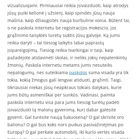
vizualizuojami. Pirmiausiai reikia įsivaizduoti, kaip atrodys
jūsų puiki kelionė į užsienį, kaip spindės jūsų nauja
mašina, kaip džiaugsitės nauja burbuline vonia. Būtent tai,
o ne paskola internetu be registracijos mokescio, jos
grąžinimo taisyklės turėtų suktis jūsų galvoje. Ką jums
reikia daryti – tai tiesiog laikytis labai paprastų
įsipareigojimų. Tiesiog reikia tvarkingai ir taip, kaip
pažadėjote atidavinėti skolas, ir neliks jokių nepatenkintų
žmonių. Paskola internetu metams jums nesuteiks
nepatogumų, nes suteikiama
paskolos
suma visada yra tik
tokia, kokią žmogus gali lengvai atiduoti, grąžinti. Taigi,
tikriausiai niekas jūsų neapkraus tokiais dalykais, kurie
jums būtų asmeniškai per sunkūs. Vadinasi, paimta
paskola internetu visa para jums tiesiog turėtų padėti
įsivaizduoti tą malonų gyvenimą, kurį dabar galėsite
gyventi. Gal turėsite naują šukuoseną? O gal skrisite oro
balionu? O gal bus koks nors puikus pasivažinėjimas po
Europą? O gal perkate automobilį, iki kurio vertės visada