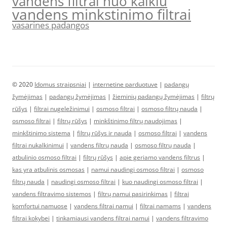
vandens filtrai nuo kalkiu
vandens minkstinimo filtrai
vasarines padangos
© 2020
Idomus straipsniai
|
internetine parduotuve
|
padangų
žymėjimas
|
padangų žymėjimas
|
žieminių padangų žymėjimas
|
filtrų
rūšys
|
filtrai nugeležinimui
|
osmoso filtrai
|
osmoso filtrų nauda
|
osmoso filtrai
|
filtrų rūšys
|
minkštinimo filtrų naudojimas
|
minkštinimo sistema
|
filtrų rūšys ir nauda
|
osmoso filtrai
|
vandens
filtrai nukalkinimui
|
vandens filtrų nauda
|
osmoso filtrų nauda
|
atbulinio osmoso filtrai
|
filtrų rūšys
|
apie geriamo vandens filtrus
|
kas yra atbulinis osmosas
|
namui naudingi osmoso filtrai
|
osmoso
filtrų nauda
|
naudingi osmoso filtrai
|
kuo naudingi osmoso filtrai
|
vandens filtravimo sistemos
|
filtrų namui pasirinkimas
|
filtrai
komfortui namuose
|
vandens filtrai namui
|
filtrai namams
|
vandens
filtrai kokybei
|
tinkamiausi vandens filtrai namui
|
vandens filtravimo