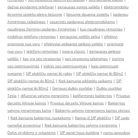
dažnai gendantys telefonai
|
geriausias vonios valiklis
|
elektromobiliu
ikrovimo stoteliu pletra lietuvoje
|
lietuvoje daugeja stoteliu
|
padangų
žymėjimas reikalingas
|
vasarinės padangos elektromobiliams
|
naudingas žieminių padangų žymėjimas
|
kuo naudingas remontas
|
mobiliųjų telefonų remontas
|
geriausias valiklis peliui
|
efektyvi
priemone nuo voru
|
efektyviai veikiantis pelėsio valiklis
|
priemonė
nuo vorų
|
telefonų remontas
|
josera classic
|
geriausias pelesio
valiklis
|
kas yra seo straipsniai
|
seo straipsniu talpinimas
|
isorinis
seo optimizavimas
|
vidinis seo optimizavimas
|
kaip optimizuoti
svetaine
|
SIP plokščių namai iki raktų
|
SIP plokščių namai iki 80m2
|
SIP plokščių namai iki 80m2
|
Kiek kainuoja aikštelės vaikams
|
SIP
plokščių namai iki 80m2
|
Geriausi dulkių siurbliai
|
Dulkiu siurbliai
Tesla
|
difuzoriai valymo įrenginims
|
kaliforminės bakterijos
|
Privatus
darzelis Vilniuje kainos
|
Privatus darzelis Vilniuje kainos
|
Bakterijos
valymo įrenginimas kaina
|
Bakterijų valymo įrenginiams kainos skiriasi
|
Kiek kainuoja bakterijos nuotekoms
|
Namai iš SIP plokščių
|
SIP sodo
nameliai gyvenimui
|
Kiek kainuoja bakterijos valymo įrenginims
|
Dalys viryklėms ir orkaitėms
|
SIP panel hous building
|
namu apyvokos