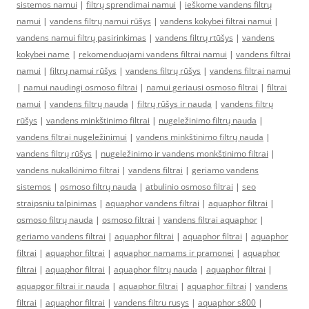
sistemos namui
|
filtrų sprendimai namui
|
ieškome vandens filtrų
namui
|
vandens filtrų namui rūšys
|
vandens kokybei filtrai namui
|
vandens namui filtrų pasirinkimas
|
vandens filtrų rtūšys
|
vandens
kokybei name
|
rekomenduojami vandens filtrai namui
|
vandens filtrai
namui
|
filtrų namui rūšys
|
vandens filtrų rūšys
|
vandens filtrai namui
|
namui naudingi osmoso filtrai
|
namui geriausi osmoso filtrai
|
filtrai
namui
|
vandens filtrų nauda
|
filtrų rūšys ir nauda
|
vandens filtrų
rūšys
|
vandens minkštinimo filtrai
|
nugeležinimo filtrų nauda
|
vandens filtrai nugeležinimui
|
vandens minkštinimo filtrų nauda
|
vandens filtrų rūšys
|
nugeležinimo ir vandens monkštinimo filtrai
|
vandens nukalkinimo filtrai
|
vandens filtrai
|
geriamo vandens
sistemos
|
osmoso filtrų nauda
|
atbulinio osmoso filtrai
|
seo
straipsniu talpinimas
|
aquaphor vandens filtrai
|
aquaphor filtrai
|
osmoso filtrų nauda
|
osmoso filtrai
|
vandens filtrai aquaphor
|
geriamo vandens filtrai
|
aquaphor filtrai
|
aquaphor filtrai
|
aquaphor
filtrai
|
aquaphor filtrai
|
aquaphor namams ir pramonei
|
aquaphor
filtrai
|
aquaphor filtrai
|
aquaphor filtrų nauda
|
aquaphor filtrai
|
aquapgor filtrai ir nauda
|
aquaphor filtrai
|
aquaphor filtrai
|
vandens
filtrai
|
aquaphor filtrai
|
vandens filtru rusys
|
aquaphor s800
|