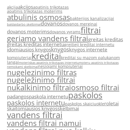
akcijos
akcija
apatinis trikotazas
apatinis trikotazas moterims
atbulinis osmosas
bakterijos kanalizacijai
dovanos
dovanos merginai
baldai
darbo skelbimai
filtrai
dovanos moterims
dovanos vyrams
geriamo vandens filtrai
greitas kreditas
greitas kreditas internetu
greitieji kreditai internetu
knygos
idomiausios knygos
knygos internete
kreditai
kompiuteriai
kreditai su mazom palukanom
langai
moteriskas apatinis trikotazas internetu
moteru apatinis trikotazas
nesiojami kompiuteriai
nemokami skelbimai
nugelezinimo filtras
nugeležinimo filtrai
nukalkinimo filtrai
osmoso filtrai
paskolos
padangos
paskola internetu
paskolos internetu
roletai
paskolos skaiciuokle
skaitomiausios knygos
skelbimai
vandens filtrai
vandens filtrai namui