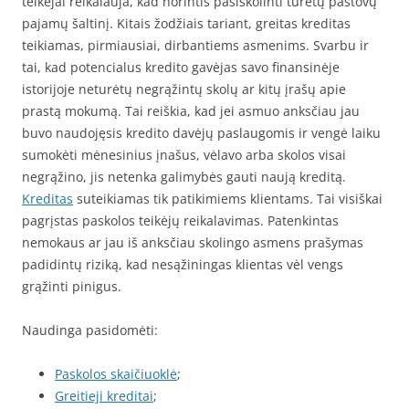
teikėjai reikalauja, kad norintis pasiskolinti turėtų pastovų
pajamų šaltinį. Kitais žodžiais tariant, greitas kreditas
teikiamas, pirmiausiai, dirbantiems asmenims. Svarbu ir
tai, kad potencialus kredito gavėjas savo finansinėje
istorijoje neturėtų negrąžintų skolų ar kitų įrašų apie
prastą mokumą. Tai reiškia, kad jei asmuo anksčiau jau
buvo naudojęsis kredito davėjų paslaugomis ir vengė laiku
sumokėti mėnesinius įnašus, vėlavo arba skolos visai
negrąžino, jis netenka galimybės gauti naują kreditą.
Kreditas
suteikiamas tik patikimiems klientams. Tai visiškai
pagrįstas paskolos teikėjų reikalavimas. Patenkintas
nemokaus ar jau iš anksčiau skolingo asmens prašymas
padidintų riziką, kad nesąžiningas klientas vėl vengs
grąžinti pinigus.
Naudinga pasidomėti:
Paskolos skaičiuoklė
;
Greitieji kreditai
;