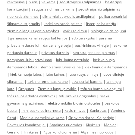
reikmenys
|
buitis
|
vaikams
|
seo straipsniu talpinimas
|
bakterijos
kanalizacijai
|
saugus zaidimas vaikams
|
seo straipsniu talpinimas
|
nuo kada ziemines
|
siltnamiai stipruolis atsiliepimai
|
polikarbonatiniai
šiltnamiai stipruolis
|
kodel atsiranda pelesis
|
listerijos bakterija
|
zieminio langu skyscio savybes
|
vaiku zaidimui
|
bioloģiskie risinājumi
|
geriausios kanalizacijos bakterijos
|
adblue skystis
|
parama
privaciam darzeliui
|
darzeliai gelbeja
|
pasirinkimas vilniuje
|
ieskome
geriausio darzelio
|
privatus darzelis
|
seo straipsniu talpinimas
|
itempiamu lubu privalumai
|
lubu kaina netrukdo
|
kiek kainuoja
itempiamos lubos
|
itempiamos lubos kaina
|
kiek kainuoja itempiamos
|
kiek kainuoja lubos
|
lubu kainos
|
lubu rusys vilniuje
|
lubos vilniuje
|
siltnamiai
|
turbinu remontas kaune
|
straipsniai katems
|
laiminga
kate
|
Orapūtės
|
Zieminis langu ploviklis
|
tofu su bambuko anglimi
|
tofu zalios arbatos ekstraktu
|
tofu kraikas originalus
|
prekiu
gyvunams grazinimas
|
elektromobiliu krovimo stoteles
|
paskolos
bustui
|
mini paskolos internetu
|
kaciu mityba
|
Bankrotas
|
Vandens
filtrai
|
Mediniai nameliai vaikams
|
Griovimo darbai Klaipedoje
|
Bakterijos kanalizacijai
|
Atgalines nuorodos
|
Klinkeris
|
Monier
|
Gerard
|
Trinkeles
|
Pigus kondicionieriai
|
Atgalines nuorodos
|