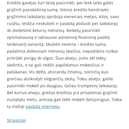
Kredito gavėjas turi teisę pasirinkti, per kiek laiko galės
grąžinti pasiskolintą sumą. Vienos kredito bendrovės
grąžinimo laikotarpį apriboja vieneriais metais, kitos, savo
ruožtu, leidžia neskubėti ir paskolą atiduoti per laikotarpį
iki dvidešimt keturių mėnesių. Reikėtų pasirinkti
optimaliausią ir labiausiai asmeninę finansinę padėtį
tenkinantį variantą. Skubėti neverta – kredito suma,
padalinta didesniam mėnesių skaičiui, nepadidins rizikos
pritrūkti pinigų iki algos. Šiuo atveju, jums vėl tektų
skolintis, o tai gali reikšti papildomus mokesčius ir
palūkanas. Vis dėlto, atsiranda žmonių, norinčių kuo
greičiau atsikratyti slegiančių skolų. Tokiu atveju, galite
pasirinkti mokėti po daugiau, tačiau trumpesnį laikotarpį.
Bet kuriuo atveju, greitas kreditas yra privalomas grąžinti
nustatytu metu, antraip gali tekti mokėti delspinigius. Tokia
ta mažoji
paskola internetu
.
Straipniai