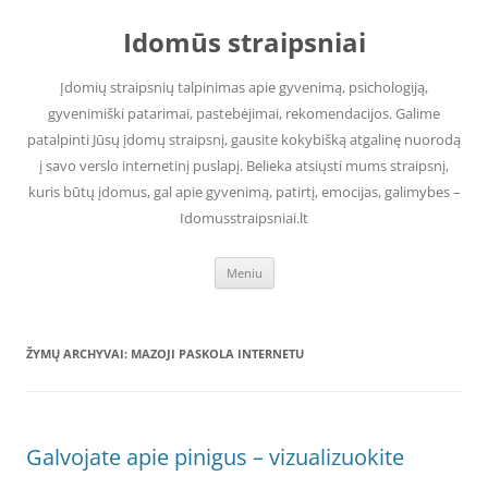
Pereiti
prie
Idomūs straipsniai
turinio
Įdomių straipsnių talpinimas apie gyvenimą, psichologiją,
gyvenimiški patarimai, pastebėjimai, rekomendacijos. Galime
patalpinti Jūsų įdomų straipsnį, gausite kokybišką atgalinę nuorodą
į savo verslo internetinį puslapį. Belieka atsiųsti mums straipsnį,
kuris būtų įdomus, gal apie gyvenimą, patirtį, emocijas, galimybes –
Idomusstraipsniai.lt
Meniu
ŽYMŲ ARCHYVAI:
MAZOJI PASKOLA INTERNETU
Galvojate apie pinigus – vizualizuokite