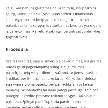
Taigi, kad nebūtų gaištamas nei kreditorių, nei paskolos
gavėjų laikas, palanku įvykti visus atidėtus finansinius
įsipareigojimus iki kreipiantis dėl naujo kredito. Net ir
palankiausiomis sąlygomis suteikiamas kreditas yra didelis
įsipareigojimas. Reikėtų atsakingai įvertinti savo galimybes
grąžinti skolą.
Procedūra
Greitas kreditas, kaip ir sufleruoja pavadinimas, yra greitas
būdas gauti pageidaujamą sumą. Dauguma mažųjų
paskolų teikėjų vilioja klientus sužinoti, ar jiems suteiktas
kreditas, per itin trumpą laiko tarpą. Kai kuriose vietose
atsakymą siūloma pateikti per penkiolika ar vos keletą
minučių. Skubantiems tai labai patogi paslauga. Taip pat
patogios ir kredito prašymo teikimo sąlygos. Dažniausiai
pakanka užpildyti paraišką, kuria patvirtinama asmens
tapatybė. Anketą pildant tiesioginiuose bendrovės