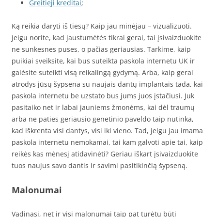
Greitieji kreditai
;
Ką reikia daryti iš tiesų? Kaip jau minėjau – vizualizuoti.
Jeigu norite, kad jaustumėtės tikrai gerai, tai įsivaizduokite
ne sunkesnes puses, o pačias geriausias. Tarkime, kaip
puikiai sveiksite, kai bus suteikta paskola internetu UK ir
galėsite suteikti visą reikalingą gydymą. Arba, kaip gerai
atrodys jūsų šypsena su naujais dantų implantais tada, kai
paskola internetu be uzstato bus jums juos įstačiusi. Juk
pasitaiko net ir labai jauniems žmonėms, kai dėl traumų
arba ne paties geriausio genetinio paveldo taip nutinka,
kad iškrenta visi dantys, visi iki vieno. Tad, jeigu jau imama
paskola internetu nemokamai, tai kam galvoti apie tai, kaip
reikės kas mėnesį atidavinėti? Geriau iškart įsivaizduokite
tuos naujus savo dantis ir savimi pasitikinčią šypseną.
Malonumai
Vadinasi, net ir visi malonumai taip pat turėtų būti