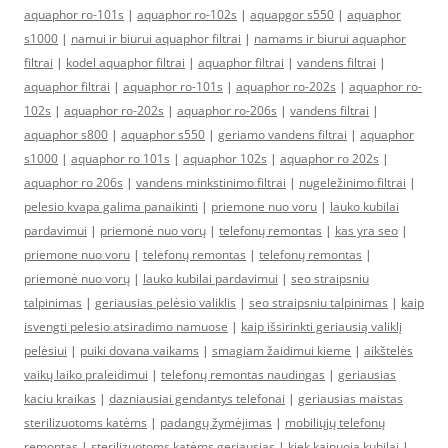
aquaphor ro-101s
|
aquaphor ro-102s
|
aquapgor s550
|
aquaphor
s1000
|
namui ir biurui aquaphor filtrai
|
namams ir biurui aquaphor
filtrai
|
kodel aquaphor filtrai
|
aquaphor filtrai
|
vandens filtrai
|
aquaphor filtrai
|
aquaphor ro-101s
|
aquaphor ro-202s
|
aquaphor ro-
102s
|
aquaphor ro-202s
|
aquaphor ro-206s
|
vandens filtrai
|
aquaphor s800
|
aquaphor s550
|
geriamo vandens filtrai
|
aquaphor
s1000
|
aquaphor ro 101s
|
aquaphor 102s
|
aquaphor ro 202s
|
aquaphor ro 206s
|
vandens minkstinimo filtrai
|
nugeležinimo filtrai
|
pelesio kvapa galima panaikinti
|
priemone nuo voru
|
lauko kubilai
pardavimui
|
priemonė nuo vorų
|
telefonų remontas
|
kas yra seo
|
priemone nuo voru
|
telefonų remontas
|
telefonų remontas
|
priemonė nuo vorų
|
lauko kubilai pardavimui
|
seo straipsniu
talpinimas
|
geriausias pelėsio valiklis
|
seo straipsniu talpinimas
|
kaip
isvengti pelesio atsiradimo namuose
|
kaip išsirinkti geriausią valiklį
pelėsiui
|
puiki dovana vaikams
|
smagiam žaidimui kieme
|
aikštelės
vaikų laiko praleidimui
|
telefonų remontas naudingas
|
geriausias
kaciu kraikas
|
dazniausiai gendantys telefonai
|
geriausias maistas
sterilizuotoms katėms
|
padangų žymėjimas
|
mobiliųjų telefonų
remontas
|
sterilizuotoms katėms geriausias
|
kiek kainuoja kubilai
|