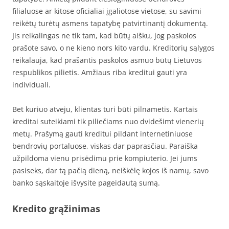
filialuose ar kitose oficialiai įgaliotose vietose, su savimi
reikėtų turėtų asmens tapatybę patvirtinantį dokumentą.
Jis reikalingas ne tik tam, kad būtų aišku, jog paskolos
prašote savo, o ne kieno nors kito vardu. Kreditorių sąlygos
reikalauja, kad prašantis paskolos asmuo būtų Lietuvos
respublikos pilietis. Amžiaus riba kreditui gauti yra
individuali.
Bet kuriuo atveju, klientas turi būti pilnametis. Kartais
kreditai suteikiami tik piliečiams nuo dvidešimt vienerių
metų. Prašymą gauti kreditui pildant internetiniuose
bendrovių portaluose, viskas dar paprasčiau. Paraiška
užpildoma vienu prisėdimu prie kompiuterio. Jei jums
pasiseks, dar tą pačią dieną, neiškėlę kojos iš namų, savo
banko sąskaitoje išvysite pageidautą sumą.
Kredito grąžinimas