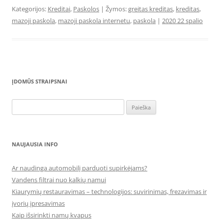
Kategorijos:
Kreditai
,
Paskolos
| Žymos:
greitas kreditas
,
kreditas
,
mazoji paskola
,
mazoji paskola internetu
,
paskola
|
2020 22 spalio
ĮDOMŪS STRAIPSNAI
Ieškoti:
NAUJAUSIA INFO
Ar naudinga automobilį parduoti supirkėjams?
Vandens filtrai nuo kalkių namui
Kiaurymių restauravimas – technologijos: suvirinimas, frezavimas ir
įvorių įpresavimas
Kaip išsirinkti namų kvapus