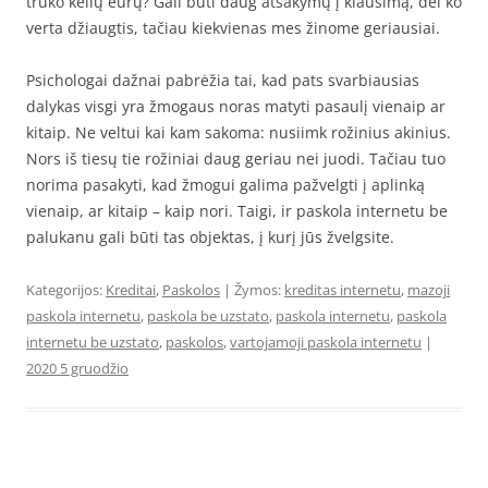
trūko kelių eurų? Gali būti daug atsakymų į klausimą, dėl ko
verta džiaugtis, tačiau kiekvienas mes žinome geriausiai.
Psichologai dažnai pabrėžia tai, kad pats svarbiausias
dalykas visgi yra žmogaus noras matyti pasaulį vienaip ar
kitaip. Ne veltui kai kam sakoma: nusiimk rožinius akinius.
Nors iš tiesų tie rožiniai daug geriau nei juodi. Tačiau tuo
norima pasakyti, kad žmogui galima pažvelgti į aplinką
vienaip, ar kitaip – kaip nori. Taigi, ir paskola internetu be
palukanu gali būti tas objektas, į kurį jūs žvelgsite.
Kategorijos:
Kreditai
,
Paskolos
| Žymos:
kreditas internetu
,
mazoji
paskola internetu
,
paskola be uzstato
,
paskola internetu
,
paskola
internetu be uzstato
,
paskolos
,
vartojamoji paskola internetu
|
2020 5 gruodžio