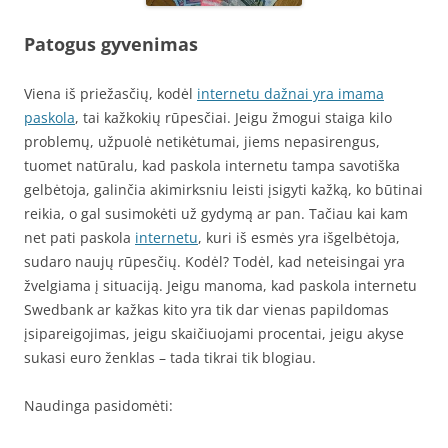
Patogus gyvenimas
Viena iš priežasčių, kodėl
internetu dažnai yra imama
paskola
, tai kažkokių rūpesčiai. Jeigu žmogui staiga kilo
problemų, užpuolė netikėtumai, jiems nepasirengus,
tuomet natūralu, kad paskola internetu tampa savotiška
gelbėtoja, galinčia akimirksniu leisti įsigyti kažką, ko būtinai
reikia, o gal susimokėti už gydymą ar pan. Tačiau kai kam
net pati paskola
internetu
, kuri iš esmės yra išgelbėtoja,
sudaro naujų rūpesčių. Kodėl? Todėl, kad neteisingai yra
žvelgiama į situaciją. Jeigu manoma, kad paskola internetu
Swedbank ar kažkas kito yra tik dar vienas papildomas
įsipareigojimas, jeigu skaičiuojami procentai, jeigu akyse
sukasi euro ženklas – tada tikrai tik blogiau.
Naudinga pasidomėti: