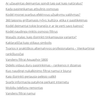
Ar užaugintas deimantas spindi taip pat kaip natūralus?
Kada pasirenkamas atbulinis osmosas
Kodėl įmonei svarbus efektyvus užsakymų valdymas?
360 laipsnių grįžtamasis ryšys: kultūra, etika ir pasitikėjimas
Kodėl deimantai tokie brangūs ir ar jie verti savo kainos?
Kodėl naudinga rinktis osmoso filtrus
Masažo stalas: kaip išsirinkti tinkamiausią variantą?
Kaklaraiščiai kaip stiliaus simbolis
Tvarios ir praktiškos alternatyvos profesionalams – Vienkartiniai
rankšluosčiai
Vandens filtrai Aquaphor S800
Didelis vidaus durų pasirinkimas – rankenos ir dizainas
Kuo naudingi nukalkinimo filtrai namui ir biurui
Kaip išsirinkti geriausią pelėsio valiklį
Svarbi informacija patalyne perkant internetu
Mobilių telefonų remontas
Vandens filtrai namui