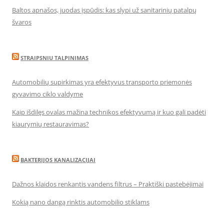
Baltos apnašos, juodas įspūdis: kas slypi už sanitarinių patalpų
švaros
STRAIPSNIU TALPINIMAS
Automobilių supirkimas yra efektyvus transporto priemonės
gyvavimo ciklo valdyme
Kaip išdilęs ovalas mažina technikos efektyvumą ir kuo gali padėti
kiaurymių restauravimas?
BAKTERIJOS KANALIZACIJAI
Dažnos klaidos renkantis vandens filtrus – Praktiški pastebėjimai
Kokią nano dangą rinktis automobilio stiklams