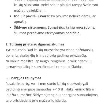
kalkių sluoksnio, todėl oda ir plaukai tampa švelnesni,
mažiau pažeidžiami.
Indų ir paviršių švarai
: Po plovimo nelieka dėmių ar
apnašų.
Šildymo sistemoms
: Sumažėjus kalkių nuosėdoms,
šilumos perdavimo efektyvumas padidėja.
2. Buitinių prietaisų ilgaamžiškumas
Tyrimai rodo, kad kalkių nuosėdos yra viena dažniausių
boilerių, skalbyklių ir indaplovių gedimų priežasčių.
Nukalkinimo filtrai apsaugo įrenginius, prailgindami jų
tarnavimo laiką ir sumažindami remonto išlaidas.
3. Energijos taupymas
Pasak ekspertų, vos 1 mm storio kalkių sluoksnis gali
padidinti energijos sąnaudas 7–10 %. Nukalkinimo filtrai
leidžia sumažinti šildymo įrenginių energijos sunaudojimą,
taip prisidedant prie mažesnių išlaidų.