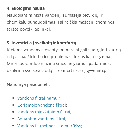
4. Ekologinė nauda
Naudojant minkštą vandenį, sumažėja ploviklių ir
chemikalų sunaudojimas. Tai reiškia mažesnį cheminės
taršos poveikį aplinkai.
5. Investicija į sveikatą ir komfortą
Kietame vandenyje esantys mineralai gali sudirginti jautrią
odą ar paaštrinti odos problemas, tokias kaip egzema.
Minkštas vanduo mažina šiuos neigiamus padarinius,
užtikrina sveikesnę odą ir komfortiškesnį gyvenimą.
Naudinga pasidomėti:
Vandens filtrai namui
;
Geriamojo vandens filtrai
;
Vandens minkštinimo filtrai
;
Aquaphor vandens filtrai
;
Vandens filtravimo sistemų rūšys
;