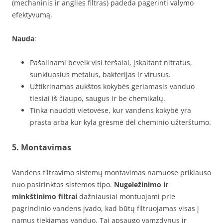
(mechaninis ir anglies filtras) padeda pagerinti valymo
efektyvumą.
Nauda
:
Pašalinami beveik visi teršalai, įskaitant nitratus,
sunkiuosius metalus, bakterijas ir virusus.
Užtikrinamas aukštos kokybės geriamasis vanduo
tiesiai iš čiaupo, saugus ir be chemikalų.
Tinka naudoti vietovėse, kur vandens kokybė yra
prasta arba kur kyla grėsmė dėl cheminio užterštumo.
5. Montavimas
Vandens filtravimo sistemų montavimas namuose priklauso
nuo pasirinktos sistemos tipo.
Nugeležinimo ir
minkštinimo filtrai
dažniausiai montuojami prie
pagrindinio vandens įvado, kad būtų filtruojamas visas į
namus tiekiamas vanduo. Tai apsaugo vamzdynus ir