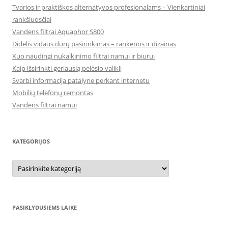
Tvarios ir praktiškos alternatyvos profesionalams – Vienkartiniai
rankšluosčiai
Vandens filtrai Aquaphor S800
Didelis vidaus durų pasirinkimas – rankenos ir dizainas
Kuo naudingi nukalkinimo filtrai namui ir biurui
Kaip išsirinkti geriausią pelėsio valiklį
Svarbi informacija patalyne perkant internetu
Mobilių telefonų remontas
Vandens filtrai namui
KATEGORIJOS
Kategorijos
PASIKLYDUSIEMS LAIKE