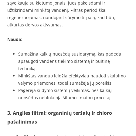
sąveikauja su kietumo jonais, juos pakeisdami ir
užtikrindami minkštą vandenį. Filtras periodiškai
regeneruojamas, naudojant sūrymo tirpalą, kad būtų
atkurtas dervos aktyvumas.
Nauda
:
Sumažina kalkių nuosėdų susidarymą, kas padeda
apsaugoti vandens tiekimo sistemą ir buitinę
techniką.
Minkštas vanduo leidžia efektyviau naudoti skalbimo,
valymo priemones, todėl sumažėja jų poreikis.
Pagerėja šildymo sistemų veikimas, nes kalkių
nuosėdos neblokuoja šilumos mainų procesų.
3. Anglies filtrai: organinių teršalų ir chloro
pašalinimas