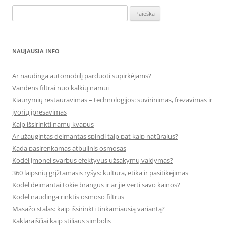
Ieškoti:
NAUJAUSIA INFO
Ar naudinga automobilį parduoti supirkėjams?
Vandens filtrai nuo kalkių namui
Kiaurymių restauravimas – technologijos: suvirinimas, frezavimas ir
įvorių įpresavimas
Kaip išsirinkti namų kvapus
Ar užaugintas deimantas spindi taip pat kaip natūralus?
Kada pasirenkamas atbulinis osmosas
Kodėl įmonei svarbus efektyvus užsakymų valdymas?
360 laipsnių grįžtamasis ryšys: kultūra, etika ir pasitikėjimas
Kodėl deimantai tokie brangūs ir ar jie verti savo kainos?
Kodėl naudinga rinktis osmoso filtrus
Masažo stalas: kaip išsirinkti tinkamiausią variantą?
Kaklaraiščiai kaip stiliaus simbolis