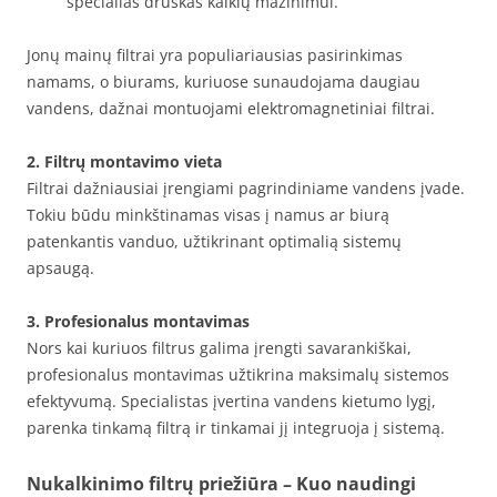
specialias druskas kalkių mažinimui.
Jonų mainų filtrai yra populiariausias pasirinkimas
namams, o biurams, kuriuose sunaudojama daugiau
vandens, dažnai montuojami elektromagnetiniai filtrai.
2. Filtrų montavimo vieta
Filtrai dažniausiai įrengiami pagrindiniame vandens įvade.
Tokiu būdu minkštinamas visas į namus ar biurą
patenkantis vanduo, užtikrinant optimalią sistemų
apsaugą.
3. Profesionalus montavimas
Nors kai kuriuos filtrus galima įrengti savarankiškai,
profesionalus montavimas užtikrina maksimalų sistemos
efektyvumą. Specialistas įvertina vandens kietumo lygį,
parenka tinkamą filtrą ir tinkamai jį integruoja į sistemą.
Nukalkinimo filtrų priežiūra – Kuo naudingi