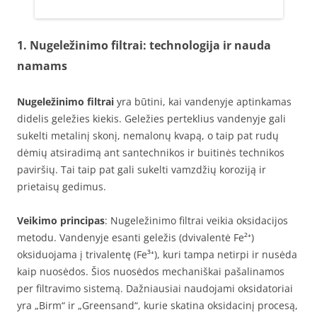
1. Nugeležinimo filtrai: technologija ir nauda
namams
Nugeležinimo filtrai
yra būtini, kai vandenyje aptinkamas
didelis geležies kiekis. Geležies perteklius vandenyje gali
sukelti metalinį skonį, nemalonų kvapą, o taip pat rudų
dėmių atsiradimą ant santechnikos ir buitinės technikos
paviršių. Tai taip pat gali sukelti vamzdžių koroziją ir
prietaisų gedimus.
Veikimo principas
: Nugeležinimo filtrai veikia oksidacijos
metodu. Vandenyje esanti geležis (dvivalentė Fe²⁺)
oksiduojama į trivalentę (Fe³⁺), kuri tampa netirpi ir nusėda
kaip nuosėdos. Šios nuosėdos mechaniškai pašalinamos
per filtravimo sistemą. Dažniausiai naudojami oksidatoriai
yra „Birm“ ir „Greensand“, kurie skatina oksidacinį procesą,