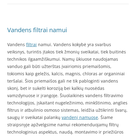
Vandens filtrai namui
Vandens
filtrai
namui. Vandens kokybė yra svarbus
veiksnys, turintis įtakos tiek žmonių sveikatai, tiek buitinės
technikos ilgaamžiškumui. Namų ūkiuose naudojamas
vanduo gali būti užterštas įvairiomis priemaišomis,
tokiomis kaip geležis, kalcis, magnis, chloras ar organiniai
teršalai. Šios priemaišos gali ne tik pabloginti vandens
skonį, bet ir sukelti koroziją bei kalkių nuosėdas
vamzdynuose ir įrangoje. Šiuolaikinės vandens filtravimo
technologijos, įskaitant nugeležinimo, minkštinimo, anglies
filtrus ir atbulinio osmoso sistemas, leidžia užtikrinti švarų,
saugų ir sveikatai palankų
vandenį namuose
. Šiame
straipsnyje apžvelgsime namui rekomenduojamų filtrų
technologinius aspektus, naudą, montavimo ir priežiūros