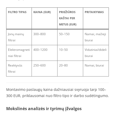
FILTRO TIPAS
KAINA (EUR)
PRIEŽIŪROS
PRITAIKYMAS
KAŠTAI PER
METUS (EUR)
Jonų mainų
300–800
50–150
Namai, mažieji
filtrai
biurai
Elektromagneti
400–1200
10–50
Vidutiniai/dideli
niai filtrai
biurai
Reaktyvūs
250–600
20–80
Namai, biurai
filtrai
Montavimo paslaugų kaina dažniausiai svyruoja tarp 100–
300 EUR, priklausomai nuo filtro tipo ir darbo sudėtingumo.
Mokslinės analizės ir tyrimų įžvalgos