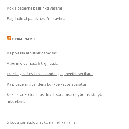
Kokią patalynę pasirinkti vasarai
Pagrindiniai patalynės išmatavimai
FILTRAI NAMUI
Kaip veikia atbulinis osmosas
Atbulinio osmoso filtrų nauda
Didelio geležies kiekio vandenyje poveikis sveikatai
Kaip pagerinti vandens kokybę kavos aparatui
Kokius lauko tualetus rinktis sodams, sodyboms, statybų
aikštelėms
5 būdų panaudoti lauko namelį vaikams