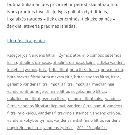
būtina tinkamai juos prižiūrėti ir periodiškai atnaujinti.
Nors pradinis investicijų lygis gali atrodyti didelis,
ilgalaikės naudos – tiek ekonominės, tiek ekologinės –
ženkliai atsveria pradines išlaidas.
Įdomūs straipsniai
Kategorijos:
Vandens filtrai
| Žymos:
atbulinio osmoso sistemos
kaina
,
atbulinis osmosas
,
atbulinis osmosas kaina
,
atlieka vandens
kokybes tyrimus
,
brita
,
brita filtrai
,
brita filtrai kaina
,
brita maxtra
,
brita maxtra filtrai
,
brita maxtra plus
,
brita vandens filtrai
,
filtrai
,
geriamo vandens filtrai
,
maxtra filtrai
,
maxtra+
,
mechaniniai
vandens filtrai
,
nugeležinimo filtrai
,
nugelezinimo filtras
,
nukalkinimo filtrai
,
osmoso filtrai
,
osmoso filtrai kaina
,
vandens
filtrai
,
vandens filtrai atsiliepimai
,
vandens filtrai namui
,
vandens
filtrai nuo kalkiu
,
vandens filtravimo sistemos
,
vandens kokybė
,
vandens kokybės tyrimai
,
vandens minkstinimo filtrai
,
vandens
nugeležinimo filtrai
,
vandens tyrimas
|
2024 25 lapkričio