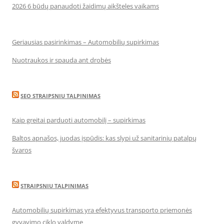
2026 6 būdų panaudoti žaidimų aikšteles vaikams
Geriausias pasirinkimas – Automobilių supirkimas
Nuotraukos ir spauda ant drobės
SEO STRAIPSNIU TALPINIMAS
Kaip greitai parduoti automobilį – supirkimas
Baltos apnašos, juodas įspūdis: kas slypi už sanitarinių patalpų
švaros
STRAIPSNIU TALPINIMAS
Automobilių supirkimas yra efektyvus transporto priemonės
gyvavimo ciklo valdyme