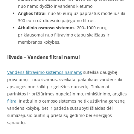
nuo namo dydžio ir vandens kietumo.
Anglies filtrai
: nuo 50 eurų už paprastus modelius iki
300 eurų už didesnio pajėgumo filtrus.
Atbulinio osmoso sistemos
: 200–1000 eurų,
priklausomai nuo filtravimo etapų skaičiaus ir
membranos kokybės.
Išvada – Vandens filtrai namui
Vandens filtravimo sistemos namams
suteikia daugybę
privalumų – nuo švaraus, sveikatai palankaus vandens iki
apsaugos nuo kalkių ir geležies nuosėdų. Tinkamai
parinktos ir prižiūrimos nugeležinimo, minkštinimo, anglies
filtrai
ir atbulinio osmoso sistemos ne tik užtikrina geresnę
vandens kokybę, bet ir padeda sutaupyti išlaidas dėl
sumažėjusio buitinių prietaisų gedimo bei energijos
sąnaudų.