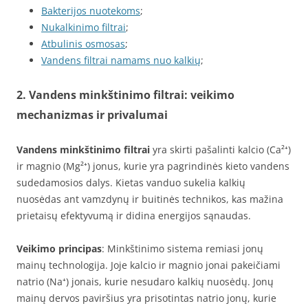
Bakterijos nuotekoms
;
Nukalkinimo filtrai
;
Atbulinis osmosas
;
Vandens filtrai namams nuo kalkių
;
2. Vandens minkštinimo filtrai: veikimo
mechanizmas ir privalumai
Vandens minkštinimo filtrai
yra skirti pašalinti kalcio (Ca²⁺)
ir magnio (Mg²⁺) jonus, kurie yra pagrindinės kieto vandens
sudedamosios dalys. Kietas vanduo sukelia kalkių
nuosėdas ant vamzdynų ir buitinės technikos, kas mažina
prietaisų efektyvumą ir didina energijos sąnaudas.
Veikimo principas
: Minkštinimo sistema remiasi jonų
mainų technologija. Joje kalcio ir magnio jonai pakeičiami
natrio (Na⁺) jonais, kurie nesudaro kalkių nuosėdų. Jonų
mainų dervos paviršius yra prisotintas natrio jonų, kurie