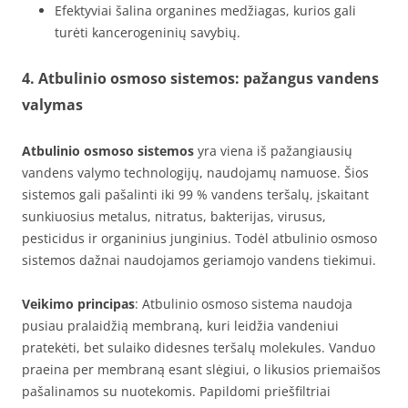
Efektyviai šalina organines medžiagas, kurios gali
turėti kancerogeninių savybių.
4. Atbulinio osmoso sistemos: pažangus vandens
valymas
Atbulinio osmoso sistemos
yra viena iš pažangiausių
vandens valymo technologijų, naudojamų namuose. Šios
sistemos gali pašalinti iki 99 % vandens teršalų, įskaitant
sunkiuosius metalus, nitratus, bakterijas, virusus,
pesticidus ir organinius junginius. Todėl atbulinio osmoso
sistemos dažnai naudojamos geriamojo vandens tiekimui.
Veikimo principas
: Atbulinio osmoso sistema naudoja
pusiau pralaidžią membraną, kuri leidžia vandeniui
pratekėti, bet sulaiko didesnes teršalų molekules. Vanduo
praeina per membraną esant slėgiui, o likusios priemaišos
pašalinamos su nuotekomis. Papildomi priešfiltriai