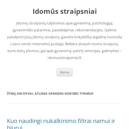
Pereiti
prie
Idomūs straipsniai
turinio
Įdomių straipsnių talpinimas apie gyvenimą, psichologiją,
gyvenimiški patarimai, pastebėjimai, rekomendacijos. Galime
patalpinti Jūsų įdomų straipsnį, gausite kokybišką atgalinę nuorodą
į savo verslo internetinį puslapį. Belieka atsiųsti mums straipsnį,
kuris būtų įdomus, gal apie gyvenimą, patirtį, emocijas, galimybes –
Idomusstraipsniai.lt
Meniu
ŽYMŲ ARCHYVAI:
ATLIEKA VANDENS KOKYBES TYRIMUS
Kuo naudingi nukalkinimo filtrai namui ir
biurui