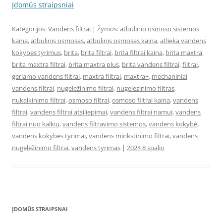
Įdomūs straipsniai
Kategorijos:
Vandens filtrai
| Žymos:
atbulinio osmoso sistemos
kaina
,
atbulinis osmosas
,
atbulinis osmosas kaina
,
atlieka vandens
kokybes tyrimus
,
brita
,
brita filtrai
,
brita filtrai kaina
,
brita maxtra
,
brita maxtra filtrai
,
brita maxtra plus
,
brita vandens filtrai
,
filtrai
,
geriamo vandens filtrai
,
maxtra filtrai
,
maxtra+
,
mechaniniai
vandens filtrai
,
nugeležinimo filtrai
,
nugelezinimo filtras
,
nukalkinimo filtrai
,
osmoso filtrai
,
osmoso filtrai kaina
,
vandens
filtrai
,
vandens filtrai atsiliepimai
,
vandens filtrai namui
,
vandens
filtrai nuo kalkiu
,
vandens filtravimo sistemos
,
vandens kokybė
,
vandens kokybės tyrimai
,
vandens minkstinimo filtrai
,
vandens
nugeležinimo filtrai
,
vandens tyrimas
|
2024 8 spalio
ĮDOMŪS STRAIPSNAI