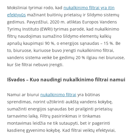
Moksliniai tyrimai rodo, kad
nukalkinimo filtrai yra itin
efektyvūs
mažinant buitinių prietaisų ir šildymo sistemų
gedimus. Pavyzdžiui, 2020 m. atliktas Europos Vandens
Tyrimų Instituto (EWRI) tyrimas parodė, kad nukalkinimo
filtrų naudojimas sumažino šildymo elementų kalkių
apnašų kaupimąsi 90 %, o energijos sąnaudas – 15 %. Be
to, biuruose, kuriuose buvo įrengti nukalkinimo filtrai,
vandens sistema veikė be gedimų 20 % ilgiau nei biuruose,
kur šie filtrai nebuvo įrengti.
Išvados – Kuo naudingi nukalkinimo filtrai namui
Namui ar biurui
nukalkinimo filtrai
yra būtinas
sprendimas, norint užtikrinti aukštą vandens kokybę,
sumažinti energijos sąnaudas bei prailginti prietaisų
tarnavimo laiką. Filtrų pasirinkimas ir tinkamas
montavimas leidžia ne tik sutaupyti, bet ir pagerinti
kasdienę gyvenimo kokybę. Kad filtrai veiktų efektyviai,