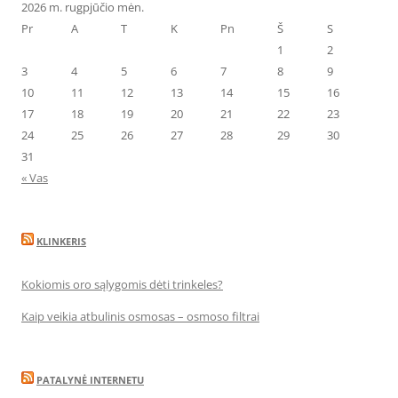
2026 m. rugpjūčio mėn.
Pr
A
T
K
Pn
Š
S
1
2
3
4
5
6
7
8
9
10
11
12
13
14
15
16
17
18
19
20
21
22
23
24
25
26
27
28
29
30
31
« Vas
KLINKERIS
Kokiomis oro sąlygomis dėti trinkeles?
Kaip veikia atbulinis osmosas – osmoso filtrai
PATALYNĖ INTERNETU