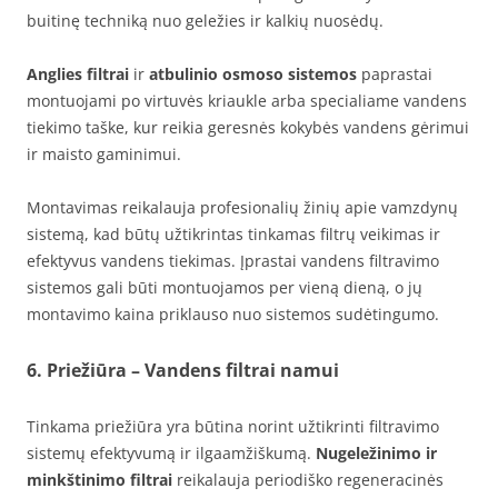
buitinę techniką nuo geležies ir kalkių nuosėdų.
Anglies filtrai
ir
atbulinio osmoso sistemos
paprastai
montuojami po virtuvės kriaukle arba specialiame vandens
tiekimo taške, kur reikia geresnės kokybės vandens gėrimui
ir maisto gaminimui.
Montavimas reikalauja profesionalių žinių apie vamzdynų
sistemą, kad būtų užtikrintas tinkamas filtrų veikimas ir
efektyvus vandens tiekimas. Įprastai vandens filtravimo
sistemos gali būti montuojamos per vieną dieną, o jų
montavimo kaina priklauso nuo sistemos sudėtingumo.
6. Priežiūra – Vandens filtrai namui
Tinkama priežiūra yra būtina norint užtikrinti filtravimo
sistemų efektyvumą ir ilgaamžiškumą.
Nugeležinimo ir
minkštinimo filtrai
reikalauja periodiško regeneracinės