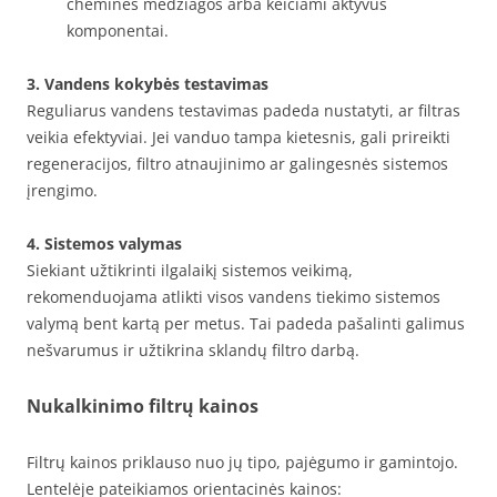
cheminės medžiagos arba keičiami aktyvūs
komponentai.
3. Vandens kokybės testavimas
Reguliarus vandens testavimas padeda nustatyti, ar filtras
veikia efektyviai. Jei vanduo tampa kietesnis, gali prireikti
regeneracijos, filtro atnaujinimo ar galingesnės sistemos
įrengimo.
4. Sistemos valymas
Siekiant užtikrinti ilgalaikį sistemos veikimą,
rekomenduojama atlikti visos vandens tiekimo sistemos
valymą bent kartą per metus. Tai padeda pašalinti galimus
nešvarumus ir užtikrina sklandų filtro darbą.
Nukalkinimo filtrų kainos
Filtrų kainos priklauso nuo jų tipo, pajėgumo ir gamintojo.
Lentelėje pateikiamos orientacinės kainos: