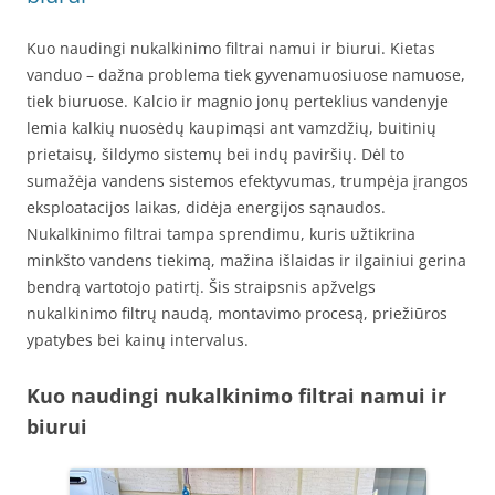
Kuo naudingi nukalkinimo filtrai namui ir biurui. Kietas
vanduo – dažna problema tiek gyvenamuosiuose namuose,
tiek biuruose. Kalcio ir magnio jonų perteklius vandenyje
lemia kalkių nuosėdų kaupimąsi ant vamzdžių, buitinių
prietaisų, šildymo sistemų bei indų paviršių. Dėl to
sumažėja vandens sistemos efektyvumas, trumpėja įrangos
eksploatacijos laikas, didėja energijos sąnaudos.
Nukalkinimo filtrai tampa sprendimu, kuris užtikrina
minkšto vandens tiekimą, mažina išlaidas ir ilgainiui gerina
bendrą vartotojo patirtį. Šis straipsnis apžvelgs
nukalkinimo filtrų naudą, montavimo procesą, priežiūros
ypatybes bei kainų intervalus.
Kuo naudingi nukalkinimo filtrai namui ir
biurui