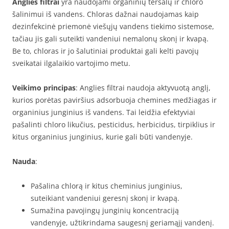
Anglies filtrai
yra naudojami organinių teršalų ir chloro
šalinimui iš vandens. Chloras dažnai naudojamas kaip
dezinfekcinė priemonė viešųjų vandens tiekimo sistemose,
tačiau jis gali suteikti vandeniui nemalonų skonį ir kvapą.
Be to, chloras ir jo šalutiniai produktai gali kelti pavojų
sveikatai ilgalaikio vartojimo metu.
Veikimo principas
: Anglies filtrai naudoja aktyvuotą anglį,
kurios porėtas paviršius adsorbuoja chemines medžiagas ir
organinius junginius iš vandens. Tai leidžia efektyviai
pašalinti chloro likučius, pesticidus, herbicidus, tirpiklius ir
kitus organinius junginius, kurie gali būti vandenyje.
Nauda
:
Pašalina chlorą ir kitus cheminius junginius,
suteikiant vandeniui geresnį skonį ir kvapą.
Sumažina pavojingų junginių koncentraciją
vandenyje, užtikrindama saugesnį geriamąjį vandenį.