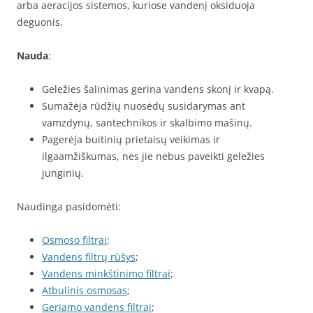
arba aeracijos sistemos, kuriose vandenį oksiduoja
deguonis.
Nauda
:
Geležies šalinimas gerina vandens skonį ir kvapą.
Sumažėja rūdžių nuosėdų susidarymas ant
vamzdynų, santechnikos ir skalbimo mašinų.
Pagerėja buitinių prietaisų veikimas ir
ilgaamžiškumas, nes jie nebus paveikti geležies
junginių.
Naudinga pasidomėti:
Osmoso filtrai
;
Vandens filtrų rūšys
;
Vandens minkštinimo filtrai
;
Atbulinis osmosas
;
Geriamo vandens filtrai
;