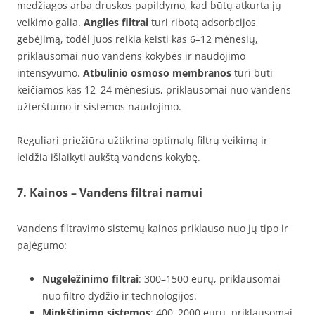
medžiagos arba druskos papildymo, kad būtų atkurta jų
veikimo galia.
Anglies filtrai
turi ribotą adsorbcijos
gebėjimą, todėl juos reikia keisti kas 6–12 mėnesių,
priklausomai nuo vandens kokybės ir naudojimo
intensyvumo.
Atbulinio osmoso membranos
turi būti
keičiamos kas 12–24 mėnesius, priklausomai nuo vandens
užterštumo ir sistemos naudojimo.
Reguliari priežiūra užtikrina optimalų filtrų veikimą ir
leidžia išlaikyti aukštą vandens kokybę.
7. Kainos – Vandens filtrai namui
Vandens filtravimo sistemų kainos priklauso nuo jų tipo ir
pajėgumo:
Nugeležinimo filtrai
: 300–1500 eurų, priklausomai
nuo filtro dydžio ir technologijos.
Minkštinimo sistemos
: 400–2000 eurų, priklausomai