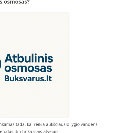
is osmosas?
kamas tada, kai reikia aukščiausio lygio vandens
etodas itin tinka šiais atvejais: