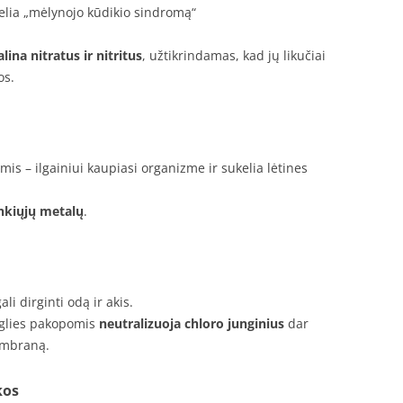
elia „mėlynojo kūdikio sindromą“
lina nitratus ir nitritus
, užtikrindamas, kad jų likučiai
os.
mis – ilgainiui kaupiasi organizme ir sukelia lėtines
nkiųjų metalų
.
i dirginti odą ir akis.
nglies pakopomis
neutralizuoja chloro junginius
dar
embraną.
kos