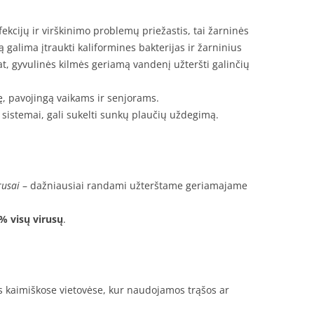
ekcijų ir virškinimo problemų priežastis, tai žarninės
šą galima įtraukti kaliformines bakterijas ir žarninius
at, gyvulinės kilmės geriamą vandenį užteršti galinčių
ę, pavojingą vaikams ir senjorams.
sistemai, gali sukelti sunkų plaučių uždegimą.
rusai
– dažniausiai randami užterštame geriamajame
% visų virusų
.
 kaimiškose vietovėse, kur naudojamos trąšos ar