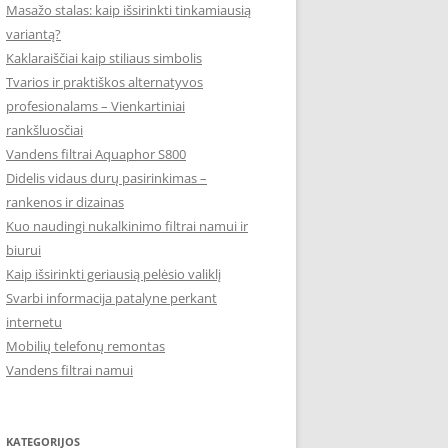
Masažo stalas: kaip išsirinkti tinkamiausią
variantą?
Kaklaraiščiai kaip stiliaus simbolis
Tvarios ir praktiškos alternatyvos
profesionalams – Vienkartiniai
rankšluosčiai
Vandens filtrai Aquaphor S800
Didelis vidaus durų pasirinkimas –
rankenos ir dizainas
Kuo naudingi nukalkinimo filtrai namui ir
biurui
Kaip išsirinkti geriausią pelėsio valiklį
Svarbi informacija patalyne perkant
internetu
Mobilių telefonų remontas
Vandens filtrai namui
KATEGORIJOS