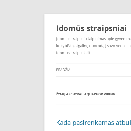
Pereiti
prie
turinio
Idomūs straipsniai
Įdomių straipsnių talpinimas apie gyvenimą,
kokybišką atgalinę nuorodą į savo verslo int
Idomusstraipsniai.lt
PRADŽIA
ŽYMŲ ARCHYVAI:
AQUAPHOR VIKING
Kada pasirenkamas atbul