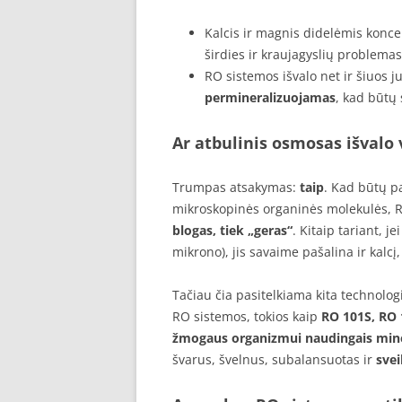
Kalcis ir magnis didelėmis koncen
širdies ir kraujagyslių problemas
RO sistemos išvalo net ir šiuos j
permineralizuojamas
, kad būtų
Ar atbulinis osmosas išvalo
Trumpas atsakymas:
taip
. Kad būtų paš
mikroskopinės organinės molekulės, 
blogas, tiek „geras“
. Kitaip tariant, je
mikrono), jis savaime pašalina ir kalcį
Tačiau čia pasitelkiama kita technolog
RO sistemos, tokios kaip
RO 101S, RO 
žmogaus organizmui naudingais mine
švarus, švelnus, subalansuotas ir
sve