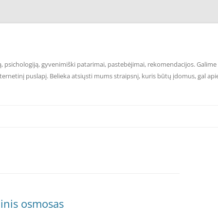
 psichologiją, gyvenimiški patarimai, pastebėjimai, rekomendacijos. Galime p
ernetinį puslapį. Belieka atsiųsti mums straipsnį, kuris būtų įdomus, gal api
inis osmosas