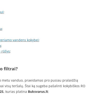
mui
;
da
;
 geriamo vandens kokybei
;
a
;
ų rūšys
;
;
 filtrai?
rio metu vanduo, praeidamas pro pusiau pralaidžią
i visų teršalų. Štai ką sugeba pašalinti kokybiškos RO
2S
, kurias platina
Buksvarus.lt
: