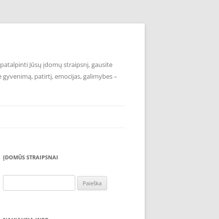
atalpinti Jūsų įdomų straipsnį, gausite
e gyvenimą, patirtį, emocijas, galimybes –
ĮDOMŪS STRAIPSNAI
Ieškoti: