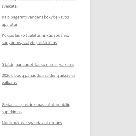
sveikatai
Kaip pagerinti vandens kokybę kavos
aparatui
Kokius lauko tualetus rinktis sodams,
sodyboms, statybų aikštelėms
5 būdų panaudoti lauko namelį vaikams
2026 6 būdų panaudoti žaidimų aikšteles
vaikams
Geriausias pasirinkimas – Automobilių
supirkimas
Nuotraukos ir spauda ant drobės