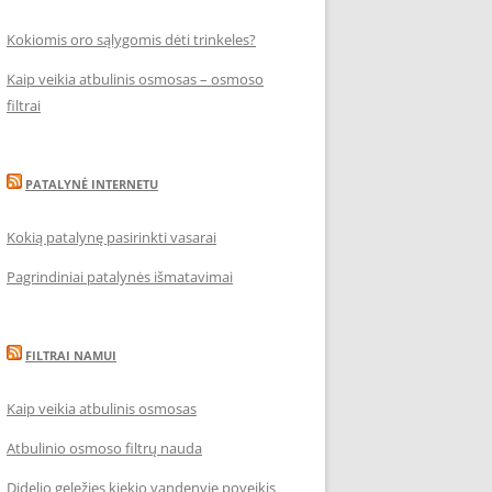
Kokiomis oro sąlygomis dėti trinkeles?
Kaip veikia atbulinis osmosas – osmoso
filtrai
PATALYNĖ INTERNETU
Kokią patalynę pasirinkti vasarai
Pagrindiniai patalynės išmatavimai
FILTRAI NAMUI
Kaip veikia atbulinis osmosas
Atbulinio osmoso filtrų nauda
Didelio geležies kiekio vandenyje poveikis