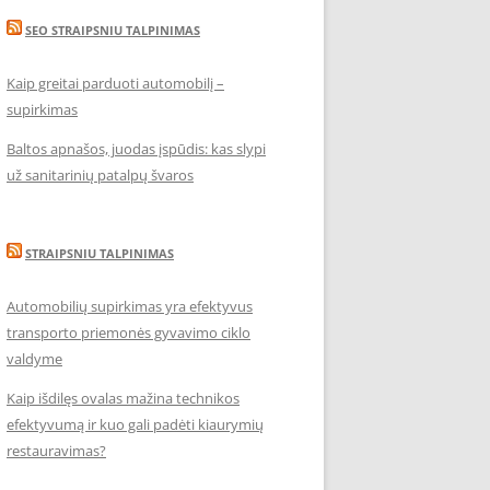
SEO STRAIPSNIU TALPINIMAS
Kaip greitai parduoti automobilį –
supirkimas
Baltos apnašos, juodas įspūdis: kas slypi
už sanitarinių patalpų švaros
STRAIPSNIU TALPINIMAS
Automobilių supirkimas yra efektyvus
transporto priemonės gyvavimo ciklo
valdyme
Kaip išdilęs ovalas mažina technikos
efektyvumą ir kuo gali padėti kiaurymių
restauravimas?