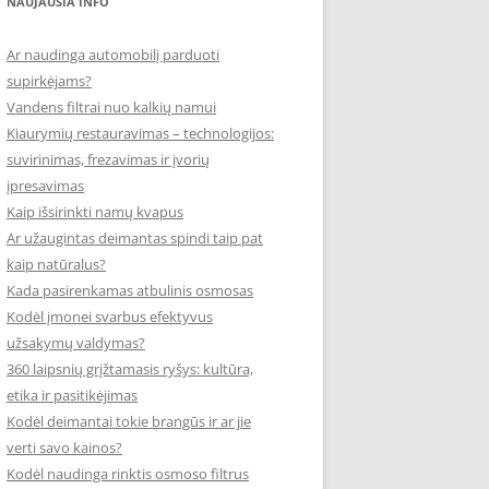
NAUJAUSIA INFO
Ar naudinga automobilį parduoti
supirkėjams?
Vandens filtrai nuo kalkių namui
Kiaurymių restauravimas – technologijos:
suvirinimas, frezavimas ir įvorių
įpresavimas
Kaip išsirinkti namų kvapus
Ar užaugintas deimantas spindi taip pat
kaip natūralus?
Kada pasirenkamas atbulinis osmosas
Kodėl įmonei svarbus efektyvus
užsakymų valdymas?
360 laipsnių grįžtamasis ryšys: kultūra,
etika ir pasitikėjimas
Kodėl deimantai tokie brangūs ir ar jie
verti savo kainos?
Kodėl naudinga rinktis osmoso filtrus