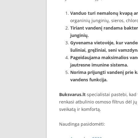
Vanduo turi nemalonų kvapą ar
organinių junginių, sieros, chloro
Tiriant vandenį randama bakterij
junginių.
Gyvenama vietovėje, kur vande
šuliniai, gręžiniai, seni vamzdyna
Pageidaujama maksimalios van
jautresne imunine sistema.
Norima prijungti vandenį prie k
vandens funkcija.
Buksvarus.lt
specialistai pastebi, kad
renkasi atbulinio osmoso filtrus dėl jų
sveikatą ir komfortą.
Naudinga pasidomėti: