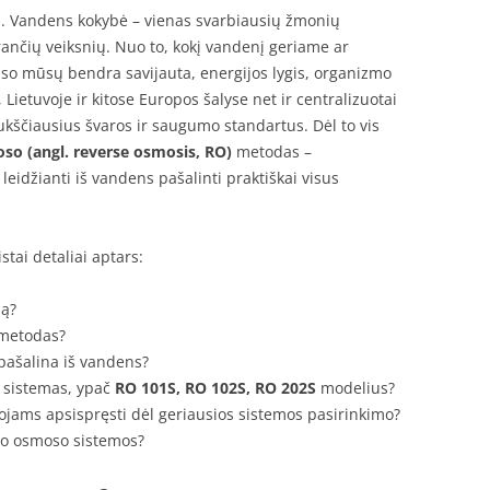
. Vandens kokybė – vienas svarbiausių žmonių
rančių veiksnių. Nuo to, kokį vandenį geriame ar
so mūsų bendra savijauta, energijos lygis, organizmo
 Lietuvoje ir kitose Europos šalyse net ir centralizuotai
ukščiausius švaros ir saugumo standartus. Dėl to vis
so (angl. reverse osmosis, RO)
metodas –
leidžianti iš vandens pašalinti praktiškai visus
tai detaliai aptars:
są?
 metodas?
pašalina iš vandens?
sistemas, ypač
RO 101S, RO 102S, RO 202S
modelius?
jams apsispręsti dėl geriausios sistemos pasirinkimo?
nio osmoso sistemos?