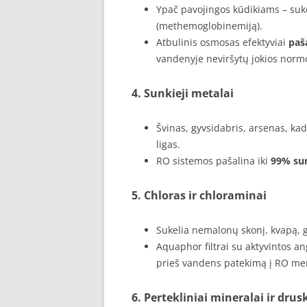
Ypač pavojingos kūdikiams – suk
(methemoglobinemiją).
Atbulinis osmosas efektyviai
paša
vandenyje neviršytų jokios norm
4.
Sunkieji metalai
Švinas, gyvsidabris, arsenas, kad
ligas.
RO sistemos pašalina iki
99% su
5.
Chloras ir chloraminai
Sukelia nemalonų skonį, kvapą, gal
Aquaphor filtrai su aktyvintos a
prieš vandens patekimą į RO m
6.
Pertekliniai mineralai ir drus