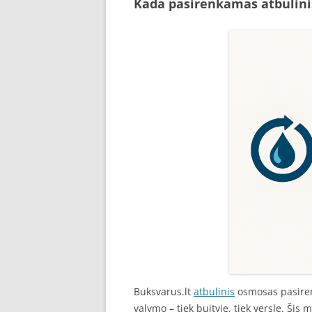
Kada pasirenkamas atbulin
Buksvarus.lt
atbulinis
osmosas pasiren
valymo – tiek buityje, tiek versle. Šis m