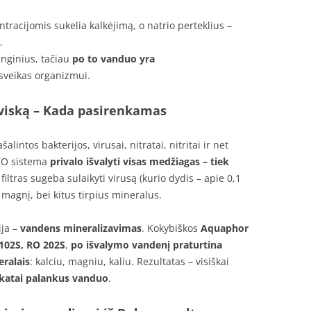
tracijomis sukelia kalkėjimą, o natrio perteklius –
.
unginius, tačiau
po to vanduo yra
 sveikas organizmui.
 viską – Kada pasirenkamas
alintos bakterijos, virusai, nitratai, nitritai ir net
RO sistema
privalo išvalyti visas medžiagas – tiek
i filtras sugeba sulaikyti virusą (kurio dydis – apie 0,1
, magnį, bei kitus tirpius mineralus.
ija –
vandens mineralizavimas
. Kokybiškos
Aquaphor
102S, RO 202S
,
po išvalymo vandenį praturtina
ralais
: kalciu, magniu, kaliu. Rezultatas – visiškai
ikatai palankus vanduo
.