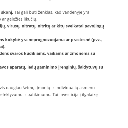
 skonį.
Tai gali būti ženklas, kad vandenyje yra
 ar geležies likučių.
ų, virusų, nitratų, nitritų ar kitų sveikatai pavojingų
ns kokybė yra neprognozuojama ar prastesnė (pvz.,
i).
dens švaros kūdikiams, vaikams ar žmonėms su
avos aparatų, ledų gaminimo įrenginių, šaldytuvų su
 vis daugiau šeimų, įmonių ir individualių asmenų
 efektyvumo ir patikimumo. Tai investicija į ilgalaikę