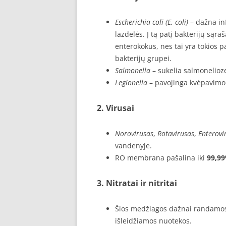
Escherichia coli (E. coli)
– dažna inf
lazdelės. Į tą patį bakterijų sąra
enterokokus, nes tai yra tokios p
bakterijų grupei.
Salmonella
– sukelia salmonelioz
Legionella
– pavojinga kvėpavimo 
2.
Virusai
Norovirusas
,
Rotavirusas
,
Enterovi
vandenyje.
RO membrana pašalina iki
99,99
3.
Nitratai ir nitritai
Šios medžiagos dažnai randamos
išleidžiamos nuotekos.