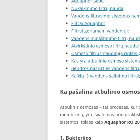
Aquaphor S800
;
Nukalkinimo filtrų nauda
;
Vandens filtravimo sistemos na
Filtrai Aquaphor
;
Filtrai geriamam vandeniui
;
Vandens minkštinimo filtrų nau
Atvirkštinio osmoso filtrų nauda
;
Osmoso filtrus naudinga rinktis
Kas yra atbulinio osmoso sistem
Bendros paskirties vandens filtr
Kalkių iš vandens šalinimo filtrai
Ką pašalina atbulinio osmoso
Atbulinis osmosas – tai procesas, ku
membraną, yra išvalomas nuo praktiška
sistemos, tokios kaip
Aquaphor RO 20
1.
Bakterijos