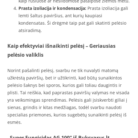
kaip rūsiuose ar nešildomose patalpose žiemos metu.
Prasta izoliacija ir kondensacija:
Prasta izoliacija gali
lemti šaltus paviršius, ant kurių kaupiasi
kondensatas. Ši drėgmė taip pat gali skatinti pelėsio
atsiradimą.
Kaip efektyviai išnaikinti pelėsį – Geriausias
pelėsio valiklis
Norint pašalinti pelėsį, svarbu ne tik nuvalyti matomą
užkrėstą paviršių, bet ir užtikrinti, kad būtų sunaikintos
pelėsio šaknys bei sporos, kurios gali toliau daugintis ir
plisti. Tai reiškia, kad paprastas paviršių valymas ne visada
yra veiksmingas sprendimas. Pelėsis gali įsiskverbti giliai į
sienas, grindis ir kitas medžiagas, todėl svarbu naudoti
specialias priemones, kurios sugebėtų sunaikinti pelėsį iš
esmės.
„Super Fungicidas AG 100“ iš Buksvarus.lt –