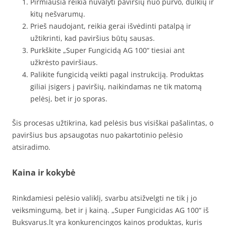
Pirmiausia reikia nuvalyti paviršių nuo purvo, dulkių ir
kitų nešvarumų.
Prieš naudojant, reikia gerai išvėdinti patalpą ir
užtikrinti, kad paviršius būtų sausas.
Purkškite „Super Fungicidą AG 100“ tiesiai ant
užkrėsto paviršiaus.
Palikite fungicidą veikti pagal instrukciją. Produktas
giliai įsigers į paviršių, naikindamas ne tik matomą
pelėsį, bet ir jo sporas.
Šis procesas užtikrina, kad pelėsis bus visiškai pašalintas, o
paviršius bus apsaugotas nuo pakartotinio pelėsio
atsiradimo.
Kaina ir kokybė
Rinkdamiesi pelėsio valiklį, svarbu atsižvelgti ne tik į jo
veiksmingumą, bet ir į kainą. „Super Fungicidas AG 100“ iš
Buksvarus.lt yra konkurencingos kainos produktas, kuris