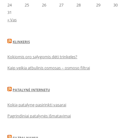
24
25
26
27
28
29
30
31
« Vas
KLINKERIS
Kokiomis oro sąlygomis dėti trinkeles?
Kaip veikia atbulinis osmosas – osmoso filtrai
PATALYNĖ INTERNETU
Kokią patalynę pasirinkti vasarai
Pagrindiniai patalynės išmatavimai
FILTRAI NAMUI