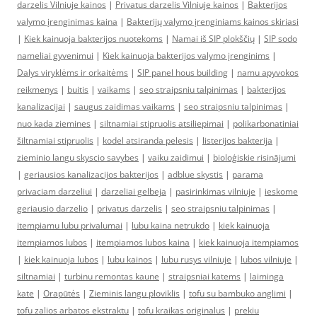
darzelis Vilniuje kainos
|
Privatus darzelis Vilniuje kainos
|
Bakterijos
valymo įrenginimas kaina
|
Bakterijų valymo įrenginiams kainos skiriasi
|
Kiek kainuoja bakterijos nuotekoms
|
Namai iš SIP plokščių
|
SIP sodo
nameliai gyvenimui
|
Kiek kainuoja bakterijos valymo įrenginims
|
Dalys viryklėms ir orkaitėms
|
SIP panel hous building
|
namu apyvokos
reikmenys
|
buitis
|
vaikams
|
seo straipsniu talpinimas
|
bakterijos
kanalizacijai
|
saugus zaidimas vaikams
|
seo straipsniu talpinimas
|
nuo kada ziemines
|
siltnamiai stipruolis atsiliepimai
|
polikarbonatiniai
šiltnamiai stipruolis
|
kodel atsiranda pelesis
|
listerijos bakterija
|
zieminio langu skyscio savybes
|
vaiku zaidimui
|
bioloģiskie risinājumi
|
geriausios kanalizacijos bakterijos
|
adblue skystis
|
parama
privaciam darzeliui
|
darzeliai gelbeja
|
pasirinkimas vilniuje
|
ieskome
geriausio darzelio
|
privatus darzelis
|
seo straipsniu talpinimas
|
itempiamu lubu privalumai
|
lubu kaina netrukdo
|
kiek kainuoja
itempiamos lubos
|
itempiamos lubos kaina
|
kiek kainuoja itempiamos
|
kiek kainuoja lubos
|
lubu kainos
|
lubu rusys vilniuje
|
lubos vilniuje
|
siltnamiai
|
turbinu remontas kaune
|
straipsniai katems
|
laiminga
kate
|
Orapūtės
|
Zieminis langu ploviklis
|
tofu su bambuko anglimi
|
tofu zalios arbatos ekstraktu
|
tofu kraikas originalus
|
prekiu