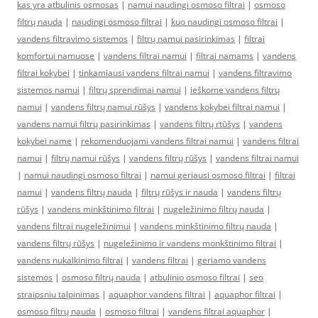
kas yra atbulinis osmosas
|
namui naudingi osmoso filtrai
|
osmoso
filtrų nauda
|
naudingi osmoso filtrai
|
kuo naudingi osmoso filtrai
|
vandens filtravimo sistemos
|
filtrų namui pasirinkimas
|
filtrai
komfortui namuose
|
vandens filtrai namui
|
filtrai namams
|
vandens
filtrai kokybei
|
tinkamiausi vandens filtrai namui
|
vandens filtravimo
sistemos namui
|
filtrų sprendimai namui
|
ieškome vandens filtrų
namui
|
vandens filtrų namui rūšys
|
vandens kokybei filtrai namui
|
vandens namui filtrų pasirinkimas
|
vandens filtrų rtūšys
|
vandens
kokybei name
|
rekomenduojami vandens filtrai namui
|
vandens filtrai
namui
|
filtrų namui rūšys
|
vandens filtrų rūšys
|
vandens filtrai namui
|
namui naudingi osmoso filtrai
|
namui geriausi osmoso filtrai
|
filtrai
namui
|
vandens filtrų nauda
|
filtrų rūšys ir nauda
|
vandens filtrų
rūšys
|
vandens minkštinimo filtrai
|
nugeležinimo filtrų nauda
|
vandens filtrai nugeležinimui
|
vandens minkštinimo filtrų nauda
|
vandens filtrų rūšys
|
nugeležinimo ir vandens monkštinimo filtrai
|
vandens nukalkinimo filtrai
|
vandens filtrai
|
geriamo vandens
sistemos
|
osmoso filtrų nauda
|
atbulinio osmoso filtrai
|
seo
straipsniu talpinimas
|
aquaphor vandens filtrai
|
aquaphor filtrai
|
osmoso filtrų nauda
|
osmoso filtrai
|
vandens filtrai aquaphor
|