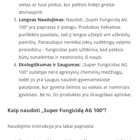
vietas ar tuos plotus, kur pelėsis linkęs greitai
atsinaujinti.
Lengvas Naudojimas:
Naudoti „Super Fungicidą AG
100“ yra paprasta ir patogu. Produktas tiekiamas
purškiklio pavidalu, tad jį lengva užtepti ant užkrėstų
paviršių. Panaudojus nereikia jokių sudėtingų valymo
procedūrų – fungicidas pats užtikrina, kad pelėsis
būtų sunaikintas ir neatsirastų iš naujo.
Ekologiškumas ir Saugumas:
„Super Fungicidas AG
100“ sudėtyje nėra agresyvių cheminių medžiagų,
todėl jis yra saugus naudoti gyvenamosiose
patalpose, kur gyvena šeimos su vaikais ar naminiais
gyvūnais. Be to, šis produktas yra draugiškas aplinkai.
Kaip naudoti „Super Fungicidą AG 100“?
Naudojimo instrukcija yra labai paprasta: