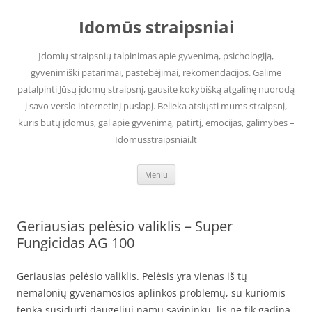
Pereiti
prie
Idomūs straipsniai
turinio
Įdomių straipsnių talpinimas apie gyvenimą, psichologiją,
gyvenimiški patarimai, pastebėjimai, rekomendacijos. Galime
patalpinti Jūsų įdomų straipsnį, gausite kokybišką atgalinę nuorodą
į savo verslo internetinį puslapį. Belieka atsiųsti mums straipsnį,
kuris būtų įdomus, gal apie gyvenimą, patirtį, emocijas, galimybes –
Idomusstraipsniai.lt
Meniu
Geriausias pelėsio valiklis – Super
Fungicidas AG 100
Geriausias pelėsio valiklis. Pelėsis yra vienas iš tų
nemalonių gyvenamosios aplinkos problemų, su kuriomis
tenka susidurti daugeliui namų savininkų. Jis ne tik gadina