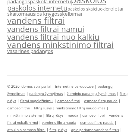
paskolos
padangos
paskola internetu
paskolos internetu
roletai
paskolos skaiciuokle
skaitomiausios knygos
skelbimai
vandens filtrai
vandens filtrai namui
vandens filtrai nuo kalkiu
vandens minkstinimo filtrai
vasarines padangos
© 2020
Idomus straipsniai
|
internetine parduotuve
|
padangų
žymėjimas
|
padangų žymėjimas
|
žieminių padangų žymėjimas
|
filtrų
rūšys
|
filtrai nugeležinimui
|
osmoso filtrai
|
osmoso filtrų nauda
|
osmoso filtrai
|
filtrų rūšys
|
minkštinimo filtrų naudojimas
|
minkštinimo sistema
|
filtrų rūšys ir nauda
|
osmoso filtrai
|
vandens
filtrai nukalkinimui
|
vandens filtrų nauda
|
osmoso filtrų nauda
|
atbulinio osmoso filtrai
|
filtrų rūšys
|
apie geriamo vandens filtrus
|