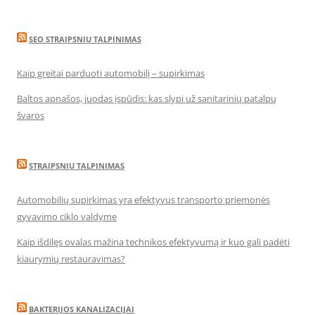
SEO STRAIPSNIU TALPINIMAS
Kaip greitai parduoti automobilį – supirkimas
Baltos apnašos, juodas įspūdis: kas slypi už sanitarinių patalpų
švaros
STRAIPSNIU TALPINIMAS
Automobilių supirkimas yra efektyvus transporto priemonės
gyvavimo ciklo valdyme
Kaip išdilęs ovalas mažina technikos efektyvumą ir kuo gali padėti
kiaurymių restauravimas?
BAKTERIJOS KANALIZACIJAI