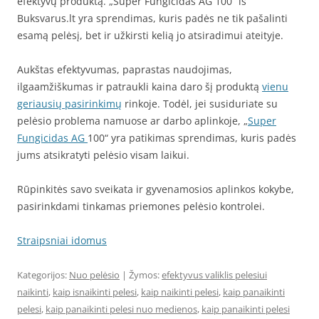
efektyvų produktą. „Super Fungicidas AG 100“ iš
Buksvarus.lt yra sprendimas, kuris padės ne tik pašalinti
esamą pelėsį, bet ir užkirsti kelią jo atsiradimui ateityje.
Aukštas efektyvumas, paprastas naudojimas,
ilgaamžiškumas ir patraukli kaina daro šį produktą
vienu
geriausių pasirinkimų
rinkoje. Todėl, jei susiduriate su
pelėsio problema namuose ar darbo aplinkoje, „
Super
Fungicidas AG
100“ yra patikimas sprendimas, kuris padės
jums atsikratyti pelėsio visam laikui.
Rūpinkitės savo sveikata ir gyvenamosios aplinkos kokybe,
pasirinkdami tinkamas priemones pelėsio kontrolei.
Straipsniai idomus
Kategorijos:
Nuo pelėsio
| Žymos:
efektyvus valiklis pelesiui
naikinti
,
kaip isnaikinti pelesi
,
kaip naikinti pelesi
,
kaip panaikinti
pelesi
,
kaip panaikinti pelesi nuo medienos
,
kaip panaikinti pelesi