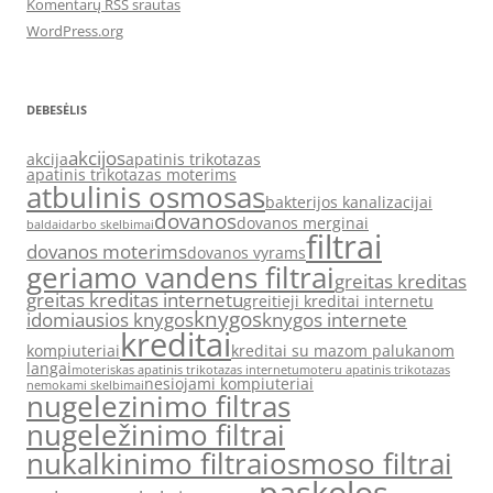
Komentarų RSS srautas
WordPress.org
DEBESĖLIS
akcijos
akcija
apatinis trikotazas
apatinis trikotazas moterims
atbulinis osmosas
bakterijos kanalizacijai
dovanos
dovanos merginai
baldai
darbo skelbimai
filtrai
dovanos moterims
dovanos vyrams
geriamo vandens filtrai
greitas kreditas
greitas kreditas internetu
greitieji kreditai internetu
knygos
idomiausios knygos
knygos internete
kreditai
kompiuteriai
kreditai su mazom palukanom
langai
moteriskas apatinis trikotazas internetu
moteru apatinis trikotazas
nesiojami kompiuteriai
nemokami skelbimai
nugelezinimo filtras
nugeležinimo filtrai
nukalkinimo filtrai
osmoso filtrai