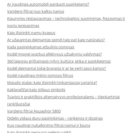
Ar naudinga automobilį parduoti supirkėjams?
Vandens filtrai nuo kalkių namui
Kiaurymių restauravimas – technologijos: suvirinimas, frezavimas ir
įvorių įpresavimas
Kaip išsirinkti namų kvapus
Ar užaugintas deimantas spindi taip pat kaip natūralus?
Kada pasirenkamas atbulinis osmosas
Kodėl įmonei svarbus efektyvus užsakymų valdymas?
360 laipsnių grįžtamasis ryšys: kultūra, etika ir pasitikėjimas
Kodėl deimantai tokie brangūs ir ar jie verti savo kainos?
Kodėl naudinga rinktis osmoso filtrus
Masažo stalas: kaip išsirinkti tinkamiausią variantą?
Kaklaraiščiai kaip stiliaus simbolis
Tvarios ir praktiškos alternatyvos profesionalams – Vienkartiniai
rankšluosčiai
Vandens filtrai Aquaphor S800
Didelis vidaus durų pasirinkimas – rankenos ir dizainas
Kuo naudingi nukalkinimo filtrai namui ir biurui
Kaip išsirinkti geriausią pelėsio valiklį