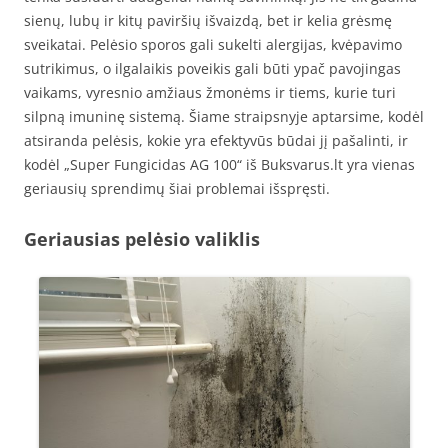
sienų, lubų ir kitų paviršių išvaizdą, bet ir kelia grėsmę
sveikatai. Pelėsio sporos gali sukelti alergijas, kvėpavimo
sutrikimus, o ilgalaikis poveikis gali būti ypač pavojingas
vaikams, vyresnio amžiaus žmonėms ir tiems, kurie turi
silpną imuninę sistemą. Šiame straipsnyje aptarsime, kodėl
atsiranda pelėsis, kokie yra efektyvūs būdai jį pašalinti, ir
kodėl „Super Fungicidas AG 100“ iš Buksvarus.lt yra vienas
geriausių sprendimų šiai problemai išspręsti.
Geriausias pelėsio valiklis