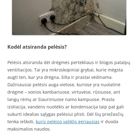
Kodėl atsiranda pelėsis?
Pelėsis atsiranda dėl drėgmės pertekliaus ir blogos patalpų
ventiliacijos. Tai yra mikroskopiniai grybai, kurie mėgsta
augti ten, kur yra drėgna, šilta ir prastai vėdinama.
Dažniausiai pelėsis auga vietose, kuriose yra nuolatinė
drėgmė – vonios kambariuose, virtuvėse, rūsiuose, ant
langų rėmų ar šiauriniuose namo kampuose. Prasta
izoliacija, vandens nuotėkis ar kondensacija taip pat gali
sukurti idealias sąlygas pelėsiui plisti. Dėl šių priežasčių
tenka ieškoti,
kuris pelėsio valiklis geriausias
ir duoda
maksimalios naudos.