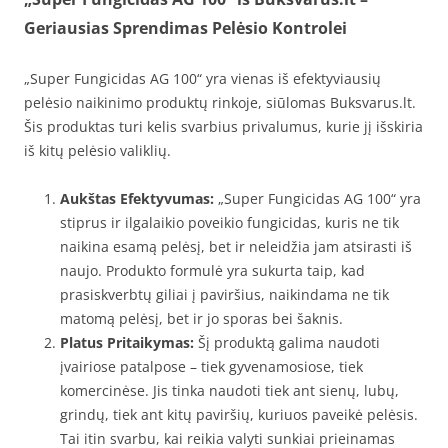
Geriausias Sprendimas Pelėsio Kontrolei
„Super Fungicidas AG 100“ yra vienas iš efektyviausių
pelėsio naikinimo produktų rinkoje, siūlomas Buksvarus.lt.
Šis produktas turi kelis svarbius privalumus, kurie jį išskiria
iš kitų pelėsio valiklių.
Aukštas Efektyvumas:
„Super Fungicidas AG 100“ yra
stiprus ir ilgalaikio poveikio fungicidas, kuris ne tik
naikina esamą pelėsį, bet ir neleidžia jam atsirasti iš
naujo. Produkto formulė yra sukurta taip, kad
prasiskverbtų giliai į paviršius, naikindama ne tik
matomą pelėsį, bet ir jo sporas bei šaknis.
Platus Pritaikymas:
Šį produktą galima naudoti
įvairiose patalpose – tiek gyvenamosiose, tiek
komercinėse. Jis tinka naudoti tiek ant sienų, lubų,
grindų, tiek ant kitų paviršių, kuriuos paveikė pelėsis.
Tai itin svarbu, kai reikia valyti sunkiai prieinamas