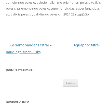
vonioje
,
nuo pelesio
,
pelesio naikinimo priemones
,
pelesio valiklis
,
pelesis
,
priemone nuo pelesio
,
super fungicidas
,
super fungicidas
ag
,
valiklis pelesiui
,
valiklisnuo pelesio
|
2024 22 rugpjūčio
Įrašo
←
Geriamo vandens filtrai –
Aquaphor filtrai
→
navigacija
naudinga žinoti viską
ĮDOMŪS STRAIPSNAI
Ieškoti:
NAUJAUSIA INFO