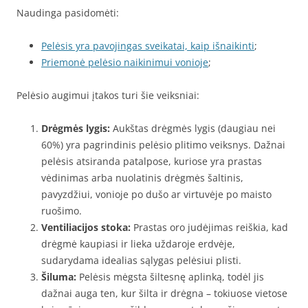
Naudinga pasidomėti:
Pelėsis yra pavojingas sveikatai, kaip išnaikinti
;
Priemonė pelėsio naikinimui vonioje
;
Pelėsio augimui įtakos turi šie veiksniai:
Drėgmės lygis:
Aukštas drėgmės lygis (daugiau nei
60%) yra pagrindinis pelėsio plitimo veiksnys. Dažnai
pelėsis atsiranda patalpose, kuriose yra prastas
vėdinimas arba nuolatinis drėgmės šaltinis,
pavyzdžiui, vonioje po dušo ar virtuvėje po maisto
ruošimo.
Ventiliacijos stoka:
Prastas oro judėjimas reiškia, kad
drėgmė kaupiasi ir lieka uždaroje erdvėje,
sudarydama idealias sąlygas pelėsiui plisti.
Šiluma:
Pelėsis mėgsta šiltesnę aplinką, todėl jis
dažnai auga ten, kur šilta ir drėgna – tokiuose vietose