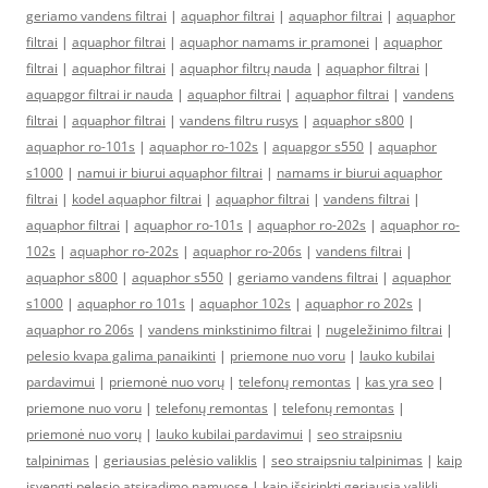
geriamo vandens filtrai
|
aquaphor filtrai
|
aquaphor filtrai
|
aquaphor
filtrai
|
aquaphor filtrai
|
aquaphor namams ir pramonei
|
aquaphor
filtrai
|
aquaphor filtrai
|
aquaphor filtrų nauda
|
aquaphor filtrai
|
aquapgor filtrai ir nauda
|
aquaphor filtrai
|
aquaphor filtrai
|
vandens
filtrai
|
aquaphor filtrai
|
vandens filtru rusys
|
aquaphor s800
|
aquaphor ro-101s
|
aquaphor ro-102s
|
aquapgor s550
|
aquaphor
s1000
|
namui ir biurui aquaphor filtrai
|
namams ir biurui aquaphor
filtrai
|
kodel aquaphor filtrai
|
aquaphor filtrai
|
vandens filtrai
|
aquaphor filtrai
|
aquaphor ro-101s
|
aquaphor ro-202s
|
aquaphor ro-
102s
|
aquaphor ro-202s
|
aquaphor ro-206s
|
vandens filtrai
|
aquaphor s800
|
aquaphor s550
|
geriamo vandens filtrai
|
aquaphor
s1000
|
aquaphor ro 101s
|
aquaphor 102s
|
aquaphor ro 202s
|
aquaphor ro 206s
|
vandens minkstinimo filtrai
|
nugeležinimo filtrai
|
pelesio kvapa galima panaikinti
|
priemone nuo voru
|
lauko kubilai
pardavimui
|
priemonė nuo vorų
|
telefonų remontas
|
kas yra seo
|
priemone nuo voru
|
telefonų remontas
|
telefonų remontas
|
priemonė nuo vorų
|
lauko kubilai pardavimui
|
seo straipsniu
talpinimas
|
geriausias pelėsio valiklis
|
seo straipsniu talpinimas
|
kaip
isvengti pelesio atsiradimo namuose
|
kaip išsirinkti geriausią valiklį