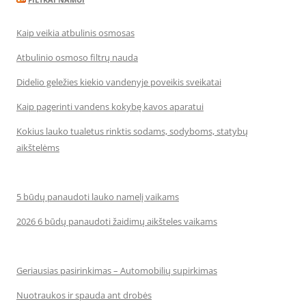
Kaip veikia atbulinis osmosas
Atbulinio osmoso filtrų nauda
Didelio geležies kiekio vandenyje poveikis sveikatai
Kaip pagerinti vandens kokybę kavos aparatui
Kokius lauko tualetus rinktis sodams, sodyboms, statybų
aikštelėms
5 būdų panaudoti lauko namelį vaikams
2026 6 būdų panaudoti žaidimų aikšteles vaikams
Geriausias pasirinkimas – Automobilių supirkimas
Nuotraukos ir spauda ant drobės