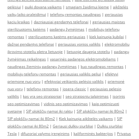
pelėsiui
|
puiki dovana vaikams
|
smagiam žaidimui kieme
|
aikštelės
vaikų laiko praleidimui
|
telefonų remontas naudingas
|
geriausias
kaciu kraikas
|
dazniausiai gendantys telefonai
|
geriausias maistas
sterilizuotoms katėms
|
padangų žymėjimas
|
mobiliųjų telefonų
remontas
|
sterilizuotoms katėms geriausias
|
kiek kainuoja kubilai
|
dažnai gendantys telefonai
|
geriausias vonios valiklis
|
elektromobiliu
ikrovimo stoteliu pletra lietuvoje
|
lietuvoje daugeja stoteliu
|
padangų
žymėjimas reikalingas
|
vasarinės padangos elektromobiliams
|
naudingas žieminių padangų žymėjimas
|
kuo naudingas remontas
|
mobiliųjų telefonų remontas
|
geriausias valiklis peliui
|
efektyvi
priemone nuo voru
|
efektyviai veikiantis pelėsio valiklis
|
priemonė
nuo vorų
|
telefonų remontas
|
josera classic
|
geriausias pelesio
valiklis
|
kas yra seo straipsniai
|
seo straipsniu talpinimas
|
isorinis
seo optimizavimas
|
vidinis seo optimizavimas
|
kaip optimizuoti
svetaine
|
SIP plokščių namai iki raktų
|
SIP plokščių namai iki 80m2
|
SIP plokščių namai iki 80m2
|
Kiek kainuoja aikštelės vaikams
|
SIP
plokščių namai iki 80m2
|
Geriausi dulkių siurbliai
|
Dulkiu siurbliai
Tesla
|
difuzoriai valymo įrenginims
|
kaliforminės bakterijos
|
Privatus