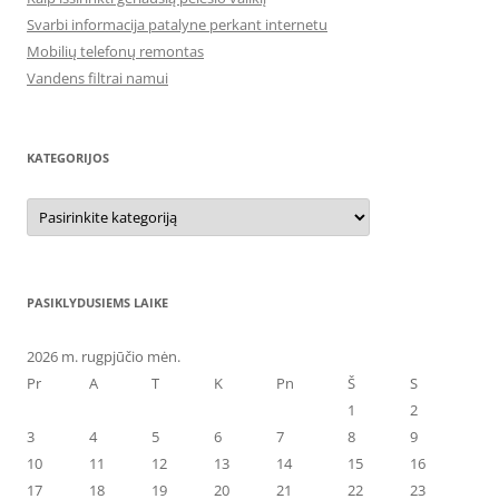
Svarbi informacija patalyne perkant internetu
Mobilių telefonų remontas
Vandens filtrai namui
KATEGORIJOS
Kategorijos
PASIKLYDUSIEMS LAIKE
2026 m. rugpjūčio mėn.
Pr
A
T
K
Pn
Š
S
1
2
3
4
5
6
7
8
9
10
11
12
13
14
15
16
17
18
19
20
21
22
23