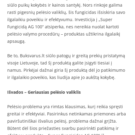
siūlo puikų kokybės ir kainos santykį. Nors rinkoje galima
rasti pigesnių pelėsio valiklių, šis fungicidas išsiskiria savo
ilgalaikiu poveikiu ir efektyvumu. Investicija į „Super
Fungicidą AG 100“ atsiperka, nes nereikia nuolat kartoti
pelėsio valymo procedūrų – produktas užtikrina ilgalaikį
apsaugą.
Be to, Buksvarus.lt siūlo patogų ir greitą prekių pristatymą
visoje Lietuvoje, tad šį produktą galite įsigyti tiesiai į
namus. Pirkėjai dažnai giria šį produktą dėl jo patikimumo
ir ilgalaikio poveikio, kas liudija apie jo aukštą kokybę.
Išvados – Geriausias pelėsio valiklis
Pelėsio problema yra rimtas klausimas, kurį reikia spręsti
greitai ir efektyviai. Pasirinkus netinkamas priemones arba
paviršutiniškai išvalius pelėsį, problema dažnai grįžta.
Būtent dėl šios priežasties svarbu pasirinkti patikimą ir