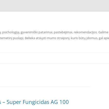
 psichologiją, gyvenimiški patarimai, pastebėjimai, rekomendacijos. Galime p
ernetinį puslapį. Belieka atsiųsti mums straipsnį, kuris būtų įdomus, gal api
is – Super Fungicidas AG 100