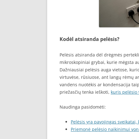
Kodėl atsiranda pelėsis?
Pelėsis atsiranda dėl drėgmės perteklia
mikroskopiniai grybai, kurie mėgsta au
Dažniausiai pelėsis auga vietose, kur
virtuvėse, rūsiuose, ant langų rėmų a
vandens nuotėkis ar kondensacija taip p
priežasčių tenka ieškoti,
kuris pelėsio 
Naudinga pasidomėti:
Pelėsis yra pavojingas sveikatai, 
Priemonė pelėsio naikinimui von