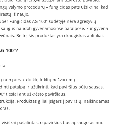
ngų valymo procedūrų – fungicidas pats užtikrina, kad
irastų iš naujo.
per Fungicidas AG 100“ sudėtyje nėra agresyvių
a saugus naudoti gyvenamosiose patalpose, kur gyvena
vūnais. Be to, šis produktas yra draugiškas aplinkai.
AG 100“?
sta:
ių nuo purvo, dulkių ir kitų nešvarumų.
dinti patalpą ir užtikrinti, kad paviršius būtų sausas.
“ tiesiai ant užkrėsto paviršiaus.
strukciją. Produktas giliai įsigers į paviršių, naikindamas
poras.
s visiškai pašalintas, o paviršius bus apsaugotas nuo