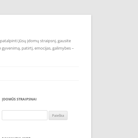
atalpinti Jūsų įdomų straipsnį, gausite
e gyvenimą, patirtį, emocijas, galimybes –
ĮDOMŪS STRAIPSNAI
Ieškoti: