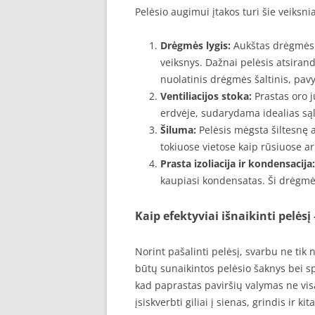
Pelėsio augimui įtakos turi šie veiksnia
Drėgmės lygis:
Aukštas drėgmės l
veiksnys. Dažnai pelėsis atsiran
nuolatinis drėgmės šaltinis, pav
Ventiliacijos stoka:
Prastas oro j
erdvėje, sudarydama idealias sąly
Šiluma:
Pelėsis mėgsta šiltesnę ap
tokiuose vietose kaip rūsiuose 
Prasta izoliacija ir kondensacija:
kaupiasi kondensatas. Ši drėgmė t
Kaip efektyviai išnaikinti pelėsį 
Norint pašalinti pelėsį, svarbu ne tik 
būtų sunaikintos pelėsio šaknys bei spor
kad paprastas paviršių valymas ne vis
įsiskverbti giliai į sienas, grindis ir 