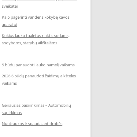
sveikatai
Kaip pagerinti vandens kokybę kavos
aparatui
Kokius lauko tualetus rinktis sodams,
sodyboms, statybų aikštelėms
5 būdų panaudoti lauko namelį vaikams
2026 6 būdų panaudoti žaidimų aikšteles
vaikams
Geriausias pasirinkimas – Automobilių
supirkimas
Nuotraukos ir spauda ant drobės