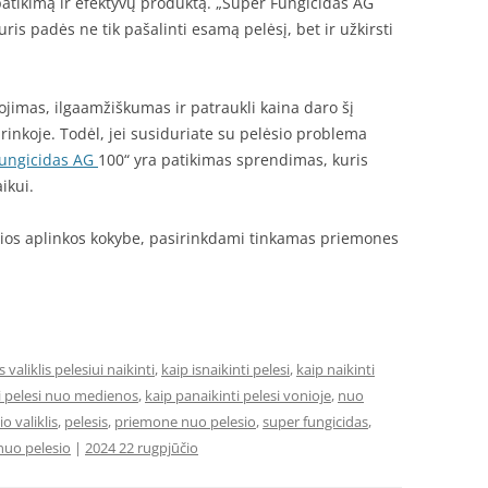
 patikimą ir efektyvų produktą. „Super Fungicidas AG
ris padės ne tik pašalinti esamą pelėsį, bet ir užkirsti
imas, ilgaamžiškumas ir patraukli kaina daro šį
rinkoje. Todėl, jei susiduriate su pelėsio problema
ungicidas AG
100“ yra patikimas sprendimas, kuris
ikui.
sios aplinkos kokybe, pasirinkdami tinkamas priemones
 valiklis pelesiui naikinti
,
kaip isnaikinti pelesi
,
kaip naikinti
i pelesi nuo medienos
,
kaip panaikinti pelesi vonioje
,
nuo
io valiklis
,
pelesis
,
priemone nuo pelesio
,
super fungicidas
,
snuo pelesio
|
2024 22 rugpjūčio