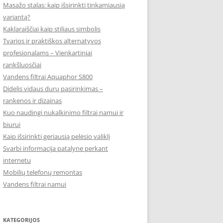
Masažo stalas: kaip išsirinkti tinkamiausią
variantą?
Kaklaraiščiai kaip stiliaus simbolis
Tvarios ir praktiškos alternatyvos
profesionalams – Vienkartiniai
rankšluosčiai
Vandens filtrai Aquaphor S800
Didelis vidaus durų pasirinkimas –
rankenos ir dizainas
Kuo naudingi nukalkinimo filtrai namui ir
biurui
Kaip išsirinkti geriausią pelėsio valiklį
Svarbi informacija patalyne perkant
internetu
Mobilių telefonų remontas
Vandens filtrai namui
KATEGORIJOS