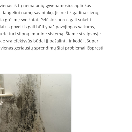
ra vienas iš tų nemalonių gyvenamosios aplinkos
 daugeliui namų savininkų. Jis ne tik gadina sienų,
elia grėsmę sveikatai. Pelėsio sporos gali sukelti
laikis poveikis gali būti ypač pavojingas vaikams,
rie turi silpną imuninę sistemą. Šiame straipsnyje
ie yra efektyvūs būdai jį pašalinti, ir kodėl „Super
 vienas geriausių sprendimų šiai problemai išspręsti.