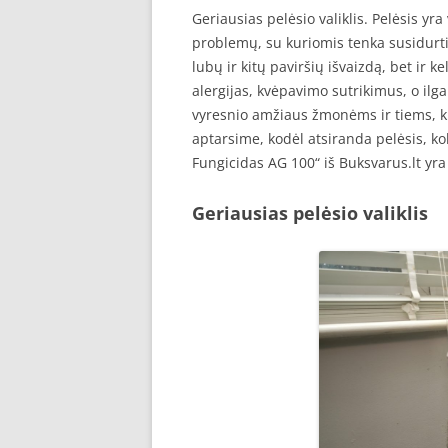
Geriausias pelėsio valiklis. Pelėsis y
problemų, su kuriomis tenka susidurti
lubų ir kitų paviršių išvaizdą, bet ir k
alergijas, kvėpavimo sutrikimus, o ilga
vyresnio amžiaus žmonėms ir tiems, ku
aptarsime, kodėl atsiranda pelėsis, kok
Fungicidas AG 100“ iš Buksvarus.lt yra
Geriausias pelėsio valiklis