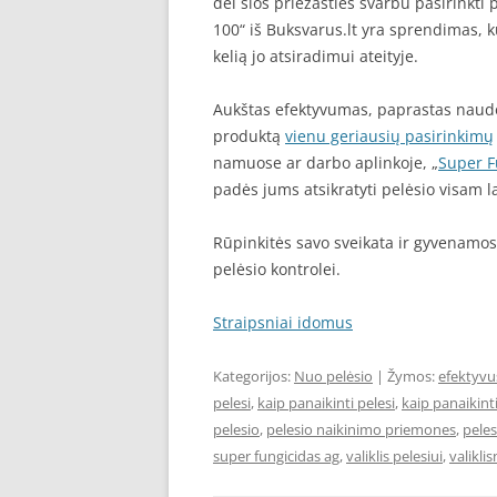
dėl šios priežasties svarbu pasirinkti
100“ iš Buksvarus.lt yra sprendimas, ku
kelią jo atsiradimui ateityje.
Aukštas efektyvumas, paprastas naudoj
produktą
vienu geriausių pasirinkimų
namuose ar darbo aplinkoje, „
Super F
padės jums atsikratyti pelėsio visam la
Rūpinkitės savo sveikata ir gyvenamo
pelėsio kontrolei.
Straipsniai idomus
Kategorijos:
Nuo pelėsio
| Žymos:
efektyvus
pelesi
,
kaip panaikinti pelesi
,
kaip panaikint
pelesio
,
pelesio naikinimo priemones
,
peles
super fungicidas ag
,
valiklis pelesiui
,
valikli