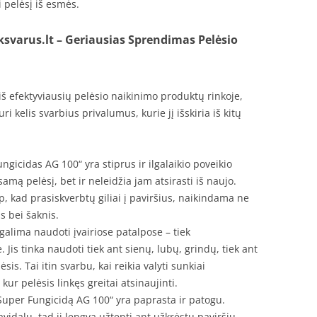
 pelėsį iš esmės.
ksvarus.lt – Geriausias Sprendimas Pelėsio
š efektyviausių pelėsio naikinimo produktų rinkoje,
i kelis svarbius privalumus, kurie jį išskiria iš kitų
gicidas AG 100“ yra stiprus ir ilgalaikio poveikio
samą pelėsį, bet ir neleidžia jam atsirasti iš naujo.
, kad prasiskverbtų giliai į paviršius, naikindama ne
s bei šaknis.
galima naudoti įvairiose patalpose – tiek
Jis tinka naudoti tiek ant sienų, lubų, grindų, tiek ant
sis. Tai itin svarbu, kai reikia valyti sunkiai
kur pelėsis linkęs greitai atsinaujinti.
uper Fungicidą AG 100“ yra paprasta ir patogu.
vidalu, tad jį lengva užtepti ant užkrėstų paviršių.