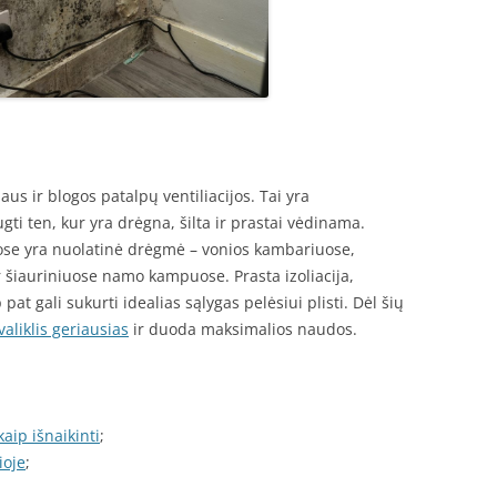
us ir blogos patalpų ventiliacijos. Tai yra
gti ten, kur yra drėgna, šilta ir prastai vėdinama.
iose yra nuolatinė drėgmė – vonios kambariuose,
r šiauriniuose namo kampuose. Prasta izoliacija,
at gali sukurti idealias sąlygas pelėsiui plisti. Dėl šių
valiklis geriausias
ir duoda maksimalios naudos.
kaip išnaikinti
;
ioje
;