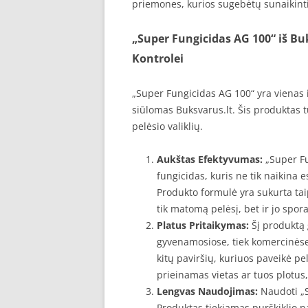
priemones, kurios sugebėtų sunaikinti
„Super Fungicidas AG 100“ iš Bu
Kontrolei
„Super Fungicidas AG 100“ yra vienas i
siūlomas Buksvarus.lt. Šis produktas tur
pelėsio valiklių.
Aukštas Efektyvumas:
„Super Fun
fungicidas, kuris ne tik naikina e
Produkto formulė yra sukurta taip
tik matomą pelėsį, bet ir jo spora
Platus Pritaikymas:
Šį produktą 
gyvenamosiose, tiek komercinėse. 
kitų paviršių, kuriuos paveikė pelė
prieinamas vietas ar tuos plotus, 
Lengvas Naudojimas:
Naudoti „S
Produktas tiekiamas purškiklio pa