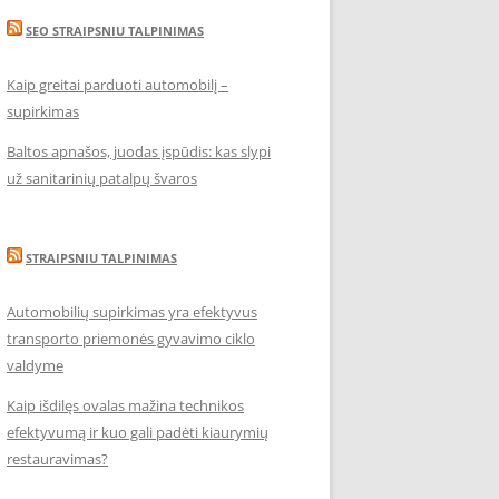
SEO STRAIPSNIU TALPINIMAS
Kaip greitai parduoti automobilį –
supirkimas
Baltos apnašos, juodas įspūdis: kas slypi
už sanitarinių patalpų švaros
STRAIPSNIU TALPINIMAS
Automobilių supirkimas yra efektyvus
transporto priemonės gyvavimo ciklo
valdyme
Kaip išdilęs ovalas mažina technikos
efektyvumą ir kuo gali padėti kiaurymių
restauravimas?