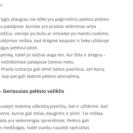
i:
ygis (daugiau nei 60%) yra pagrindinis pelėsio plitimo
da patalpose, kuriose yra prastas vėdinimas arba
yzdžiui, vonioje po dušo ar virtuvėje po maisto ruošimo.
udėjimas reiškia, kad drėgmė kaupiasi ir lieka uždaroje
gas pelėsiui plisti.
linką, todėl jis dažnai auga ten, kur šilta ir drėgna –
ar nešildomose patalpose žiemos metu.
Prasta izoliacija gali lemti šaltus paviršius, ant kurių
aip pat gali skatinti pelėsio atsiradimą.
– Geriausias pelėsio valiklis
nuvalyti matomą užkrėstą paviršių, bet ir užtikrinti, kad
os, kurios gali toliau daugintis ir plisti. Tai reiškia,
ada yra veiksmingas sprendimas. Pelėsis gali
kitas medžiagas, todėl svarbu naudoti specialias