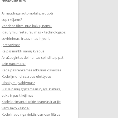
NAUJAUSIA INFO
Ar naudinga automobilį parduoti
supirkėjams?
Vandens filtrai nuo kalkių namui
Kiaurymių restauravimas – technologijos:
suvirinimas, frezavimas ir įvorių
įpresavimas
Kaip išsirinkti namų kvapus
Ar užaugintas deimantas spindi taip pat
kaip natūralus?
Kada pasirenkamas atbulinis osmosas
Kodėl įmonei svarbus efektyvus
užsakymų valdymas?
360 laipsnių grįžtamasis ryšys: kultūra,
etika ir pasitikėjimas
Kodėl deimantai tokie brangūs ir ar jie
verti savo kainos?
Kodėl naudinga rinktis osmoso filtrus