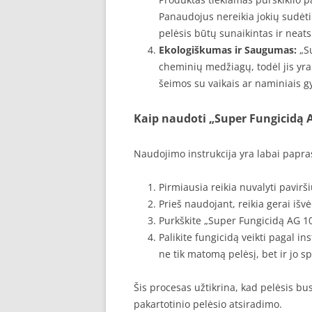
Panaudojus nereikia jokių sudėti
pelėsis būtų sunaikintas ir neats
Ekologiškumas ir Saugumas:
„Su
cheminių medžiagų, todėl jis yr
šeimos su vaikais ar naminiais gy
Kaip naudoti „Super Fungicidą 
Naudojimo instrukcija yra labai papra
Pirmiausia reikia nuvalyti pavirš
Prieš naudojant, reikia gerai išvė
Purkškite „Super Fungicidą AG 100
Palikite fungicidą veikti pagal in
ne tik matomą pelėsį, bet ir jo s
Šis procesas užtikrina, kad pelėsis bu
pakartotinio pelėsio atsiradimo.