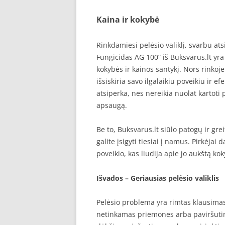
Kaina ir kokybė
Rinkdamiesi pelėsio valiklį, svarbu atsi
Fungicidas AG 100“ iš Buksvarus.lt yr
kokybės ir kainos santykį. Nors rinkoje
išsiskiria savo ilgalaikiu poveikiu ir 
atsiperka, nes nereikia nuolat kartoti
apsaugą.
Be to, Buksvarus.lt siūlo patogų ir gre
galite įsigyti tiesiai į namus. Pirkėjai 
poveikio, kas liudija apie jo aukštą ko
Išvados – Geriausias pelėsio valiklis
Pelėsio problema yra rimtas klausimas, 
netinkamas priemones arba paviršutini