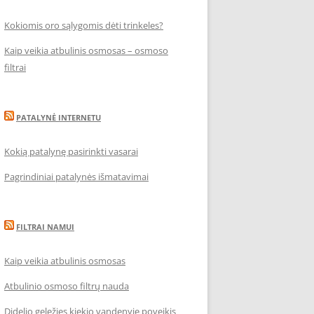
Kokiomis oro sąlygomis dėti trinkeles?
Kaip veikia atbulinis osmosas – osmoso
filtrai
PATALYNĖ INTERNETU
Kokią patalynę pasirinkti vasarai
Pagrindiniai patalynės išmatavimai
FILTRAI NAMUI
Kaip veikia atbulinis osmosas
Atbulinio osmoso filtrų nauda
Didelio geležies kiekio vandenyje poveikis