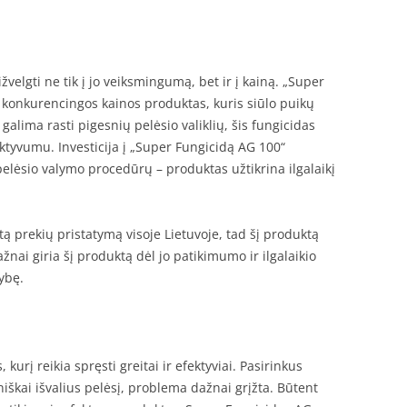
žvelgti ne tik į jo veiksmingumą, bet ir į kainą. „Super
a konkurencingos kainos produktas, kuris siūlo puikų
 galima rasti pigesnių pelėsio valiklių, šis fungicidas
efektyvumu. Investicija į „Super Fungicidą AG 100“
 pelėsio valymo procedūrų – produktas užtikrina ilgalaikį
itą prekių pristatymą visoje Lietuvoje, tad šį produktą
dažnai giria šį produktą dėl jo patikimumo ir ilgalaikio
kybę.
kurį reikia spręsti greitai ir efektyviai. Pasirinkus
škai išvalius pelėsį, problema dažnai grįžta. Būtent