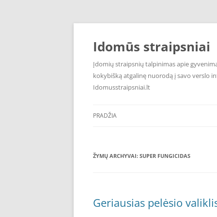
Pereiti
prie
turinio
Idomūs straipsniai
Įdomių straipsnių talpinimas apie gyvenimą,
kokybišką atgalinę nuorodą į savo verslo int
Idomusstraipsniai.lt
PRADŽIA
ŽYMŲ ARCHYVAI:
SUPER FUNGICIDAS
Geriausias pelėsio valikl