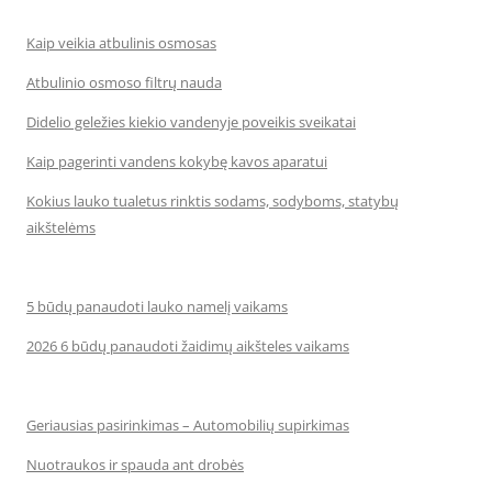
Kaip veikia atbulinis osmosas
Atbulinio osmoso filtrų nauda
Didelio geležies kiekio vandenyje poveikis sveikatai
Kaip pagerinti vandens kokybę kavos aparatui
Kokius lauko tualetus rinktis sodams, sodyboms, statybų
aikštelėms
5 būdų panaudoti lauko namelį vaikams
2026 6 būdų panaudoti žaidimų aikšteles vaikams
Geriausias pasirinkimas – Automobilių supirkimas
Nuotraukos ir spauda ant drobės