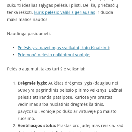
sukurti idealias sąlygas pelėsiui plisti. Dėl šių priežasčių
tenka ieškoti,
kuris pelėsio valiklis geriausias
ir duoda
maksimalios naudos.
Naudinga pasidomėti:
Pelėsis yra pavojingas sveikatai, kaip išnaikinti
;
Priemonė pelėsio naikinimui vonioje
;
Pelėsio augimui įtakos turi šie veiksniai:
Drėgmės lygis:
Aukštas drėgmės lygis (daugiau nei
60%) yra pagrindinis pelėsio plitimo veiksnys. Dažnai
pelėsis atsiranda patalpose, kuriose yra prastas
vėdinimas arba nuolatinis drėgmės šaltinis,
pavyzdžiui, vonioje po dušo ar virtuvėje po maisto
ruošimo.
Ventiliacijos stoka:
Prastas oro judėjimas reiškia, kad