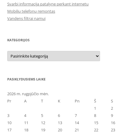
Svarbi informacija patalyne perkant internetu
Mobilių telefonų remontas
Vandens filtrai namui
KATEGORIJOS
Kategorijos
PASIKLYDUSIEMS LAIKE
2026 m. rugpjūčio mėn.
Pr
A
T
K
Pn
Š
S
1
2
3
4
5
6
7
8
9
10
11
12
13
14
15
16
17
18
19
20
21
22
23