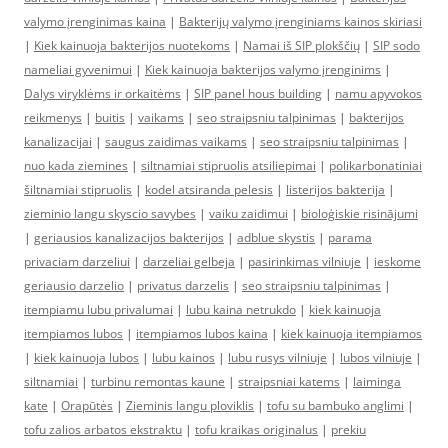
valymo įrenginimas kaina
|
Bakterijų valymo įrenginiams kainos skiriasi
|
Kiek kainuoja bakterijos nuotekoms
|
Namai iš SIP plokščių
|
SIP sodo
nameliai gyvenimui
|
Kiek kainuoja bakterijos valymo įrenginims
|
Dalys viryklėms ir orkaitėms
|
SIP panel hous building
|
namu apyvokos
reikmenys
|
buitis
|
vaikams
|
seo straipsniu talpinimas
|
bakterijos
kanalizacijai
|
saugus zaidimas vaikams
|
seo straipsniu talpinimas
|
nuo kada ziemines
|
siltnamiai stipruolis atsiliepimai
|
polikarbonatiniai
šiltnamiai stipruolis
|
kodel atsiranda pelesis
|
listerijos bakterija
|
zieminio langu skyscio savybes
|
vaiku zaidimui
|
bioloģiskie risinājumi
|
geriausios kanalizacijos bakterijos
|
adblue skystis
|
parama
privaciam darzeliui
|
darzeliai gelbeja
|
pasirinkimas vilniuje
|
ieskome
geriausio darzelio
|
privatus darzelis
|
seo straipsniu talpinimas
|
itempiamu lubu privalumai
|
lubu kaina netrukdo
|
kiek kainuoja
itempiamos lubos
|
itempiamos lubos kaina
|
kiek kainuoja itempiamos
|
kiek kainuoja lubos
|
lubu kainos
|
lubu rusys vilniuje
|
lubos vilniuje
|
siltnamiai
|
turbinu remontas kaune
|
straipsniai katems
|
laiminga
kate
|
Orapūtės
|
Zieminis langu ploviklis
|
tofu su bambuko anglimi
|
tofu zalios arbatos ekstraktu
|
tofu kraikas originalus
|
prekiu