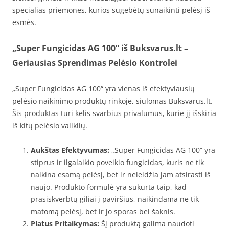
specialias priemones, kurios sugebėtų sunaikinti pelėsį iš
esmės.
„Super Fungicidas AG 100“ iš Buksvarus.lt –
Geriausias Sprendimas Pelėsio Kontrolei
„Super Fungicidas AG 100“ yra vienas iš efektyviausių
pelėsio naikinimo produktų rinkoje, siūlomas Buksvarus.lt.
Šis produktas turi kelis svarbius privalumus, kurie jį išskiria
iš kitų pelėsio valiklių.
Aukštas Efektyvumas:
„Super Fungicidas AG 100“ yra
stiprus ir ilgalaikio poveikio fungicidas, kuris ne tik
naikina esamą pelėsį, bet ir neleidžia jam atsirasti iš
naujo. Produkto formulė yra sukurta taip, kad
prasiskverbtų giliai į paviršius, naikindama ne tik
matomą pelėsį, bet ir jo sporas bei šaknis.
Platus Pritaikymas:
Šį produktą galima naudoti