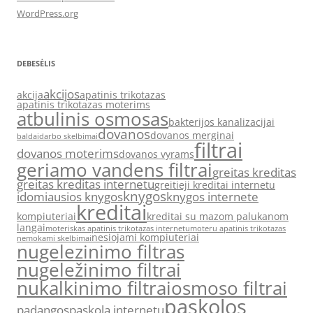
WordPress.org
DEBESĖLIS
akcijos
akcija
apatinis trikotazas
apatinis trikotazas moterims
atbulinis osmosas
bakterijos kanalizacijai
dovanos
dovanos merginai
baldai
darbo skelbimai
filtrai
dovanos moterims
dovanos vyrams
geriamo vandens filtrai
greitas kreditas
greitas kreditas internetu
greitieji kreditai internetu
knygos
idomiausios knygos
knygos internete
kreditai
kompiuteriai
kreditai su mazom palukanom
langai
moteriskas apatinis trikotazas internetu
moteru apatinis trikotazas
nesiojami kompiuteriai
nemokami skelbimai
nugelezinimo filtras
nugeležinimo filtrai
nukalkinimo filtrai
osmoso filtrai
paskolos
padangos
paskola internetu