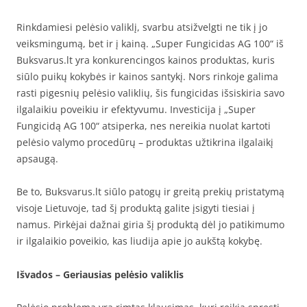
Rinkdamiesi pelėsio valiklį, svarbu atsižvelgti ne tik į jo
veiksmingumą, bet ir į kainą. „Super Fungicidas AG 100“ iš
Buksvarus.lt yra konkurencingos kainos produktas, kuris
siūlo puikų kokybės ir kainos santykį. Nors rinkoje galima
rasti pigesnių pelėsio valiklių, šis fungicidas išsiskiria savo
ilgalaikiu poveikiu ir efektyvumu. Investicija į „Super
Fungicidą AG 100“ atsiperka, nes nereikia nuolat kartoti
pelėsio valymo procedūrų – produktas užtikrina ilgalaikį
apsaugą.
Be to, Buksvarus.lt siūlo patogų ir greitą prekių pristatymą
visoje Lietuvoje, tad šį produktą galite įsigyti tiesiai į
namus. Pirkėjai dažnai giria šį produktą dėl jo patikimumo
ir ilgalaikio poveikio, kas liudija apie jo aukštą kokybę.
Išvados – Geriausias pelėsio valiklis