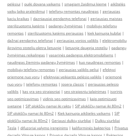
pelėsiui
|
puiki dovana vaikams
|
smagiam žaidimui kieme
|
aikštelės
vaikų laiko praleidimui
|
telefonų remontas naudingas
|
geriausias
kaciu kraikas
|
dazniausiai gendantys telefonai
|
geriausias maistas
sterilizuotoms katėms
|
padangų žymėjimas
|
mobiliųjų telefonų
remontas
|
sterilizuotoms katėms geriausias
|
kiek kainuoja kubilai
|
dažnai gendantys telefonai
|
geriausias vonios valiklis
|
elektromobiliu
ikrovimo stoteliu pletra lietuvoje
|
lietuvoje daugeja stoteliu
|
padangų
žymėjimas reikalingas
|
vasarinės padangos elektromobiliams
|
naudingas žieminių padangų žymėjimas
|
kuo naudingas remontas
|
mobiliųjų telefonų remontas
|
geriausias valiklis peliui
|
efektyvi
priemone nuo voru
|
efektyviai veikiantis pelėsio valiklis
|
priemonė
nuo vorų
|
telefonų remontas
|
josera classic
|
geriausias pelesio
valiklis
|
kas yra seo straipsniai
|
seo straipsniu talpinimas
|
isorinis
seo optimizavimas
|
vidinis seo optimizavimas
|
kaip optimizuoti
svetaine
|
SIP plokščių namai iki raktų
|
SIP plokščių namai iki 80m2
|
SIP plokščių namai iki 80m2
|
Kiek kainuoja aikštelės vaikams
|
SIP
plokščių namai iki 80m2
|
Geriausi dulkių siurbliai
|
Dulkiu siurbliai
Tesla
|
difuzoriai valymo įrenginims
|
kaliforminės bakterijos
|
Privatus
darzelis Vilniuje kainos
|
Privatus darzelis Vilniuje kainos
|
Bakterijos