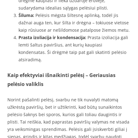
drėgmė kaupiasi ir lieka uždaroje erdvėje,
sudarydama idealias sąlygas pelėsiui plisti.
Šiluma:
Pelėsis mėgsta šiltesnę aplinką, todėl jis
dažnai auga ten, kur šilta ir drėgna – tokiuose vietose
kaip rūsiuose ar nešildomose patalpose žiemos metu.
Prasta izoliacija ir kondensacija:
Prasta izoliacija gali
lemti šaltus paviršius, ant kurių kaupiasi
kondensatas. Ši drėgmė taip pat gali skatinti pelėsio
atsiradimą.
Kaip efektyviai išnaikinti pelėsį – Geriausias
pelėsio valiklis
Norint pašalinti pelėsį, svarbu ne tik nuvalyti matomą
užkrėstą paviršių, bet ir užtikrinti, kad būtų sunaikintos
pelėsio šaknys bei sporos, kurios gali toliau daugintis ir
plisti. Tai reiškia, kad paprastas paviršių valymas ne visada
yra veiksmingas sprendimas. Pelėsis gali įsiskverbti giliai į
sienas, grindis ir kitas medžiagas, todėl svarbu naudoti