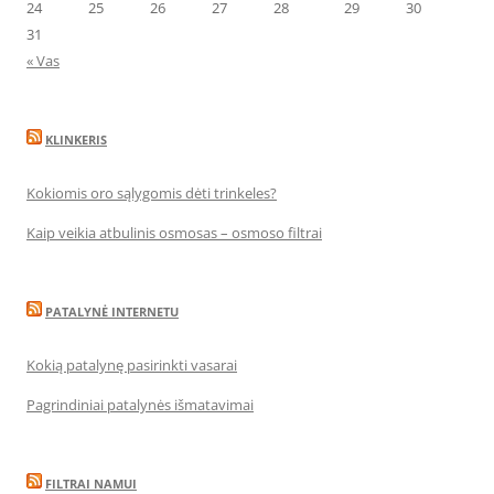
24
25
26
27
28
29
30
31
« Vas
KLINKERIS
Kokiomis oro sąlygomis dėti trinkeles?
Kaip veikia atbulinis osmosas – osmoso filtrai
PATALYNĖ INTERNETU
Kokią patalynę pasirinkti vasarai
Pagrindiniai patalynės išmatavimai
FILTRAI NAMUI