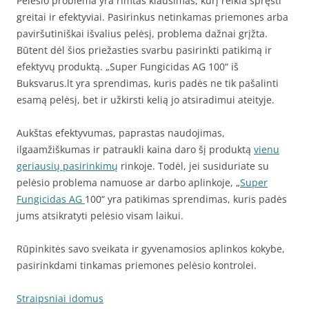
Pelėsio problema yra rimtas klausimas, kurį reikia spręsti
greitai ir efektyviai. Pasirinkus netinkamas priemones arba
paviršutiniškai išvalius pelėsį, problema dažnai grįžta.
Būtent dėl šios priežasties svarbu pasirinkti patikimą ir
efektyvų produktą. „Super Fungicidas AG 100“ iš
Buksvarus.lt yra sprendimas, kuris padės ne tik pašalinti
esamą pelėsį, bet ir užkirsti kelią jo atsiradimui ateityje.
Aukštas efektyvumas, paprastas naudojimas,
ilgaamžiškumas ir patraukli kaina daro šį produktą
vienu
geriausių pasirinkimų
rinkoje. Todėl, jei susiduriate su
pelėsio problema namuose ar darbo aplinkoje, „
Super
Fungicidas AG
100“ yra patikimas sprendimas, kuris padės
jums atsikratyti pelėsio visam laikui.
Rūpinkitės savo sveikata ir gyvenamosios aplinkos kokybe,
pasirinkdami tinkamas priemones pelėsio kontrolei.
Straipsniai idomus