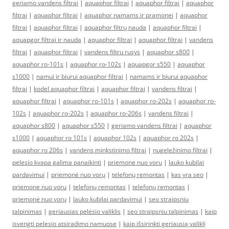
geriamo vandens filtrai
|
aquaphor filtrai
|
aquaphor filtrai
|
aquaphor
filtrai
|
aquaphor filtrai
|
aquaphor namams ir pramonei
|
aquaphor
filtrai
|
aquaphor filtrai
|
aquaphor filtrų nauda
|
aquaphor filtrai
|
aquapgor filtrai ir nauda
|
aquaphor filtrai
|
aquaphor filtrai
|
vandens
filtrai
|
aquaphor filtrai
|
vandens filtru rusys
|
aquaphor s800
|
aquaphor ro-101s
|
aquaphor ro-102s
|
aquapgor s550
|
aquaphor
s1000
|
namui ir biurui aquaphor filtrai
|
namams ir biurui aquaphor
filtrai
|
kodel aquaphor filtrai
|
aquaphor filtrai
|
vandens filtrai
|
aquaphor filtrai
|
aquaphor ro-101s
|
aquaphor ro-202s
|
aquaphor ro-
102s
|
aquaphor ro-202s
|
aquaphor ro-206s
|
vandens filtrai
|
aquaphor s800
|
aquaphor s550
|
geriamo vandens filtrai
|
aquaphor
s1000
|
aquaphor ro 101s
|
aquaphor 102s
|
aquaphor ro 202s
|
aquaphor ro 206s
|
vandens minkstinimo filtrai
|
nugeležinimo filtrai
|
pelesio kvapa galima panaikinti
|
priemone nuo voru
|
lauko kubilai
pardavimui
|
priemonė nuo vorų
|
telefonų remontas
|
kas yra seo
|
priemone nuo voru
|
telefonų remontas
|
telefonų remontas
|
priemonė nuo vorų
|
lauko kubilai pardavimui
|
seo straipsniu
talpinimas
|
geriausias pelėsio valiklis
|
seo straipsniu talpinimas
|
kaip
isvengti pelesio atsiradimo namuose
|
kaip išsirinkti geriausią valiklį