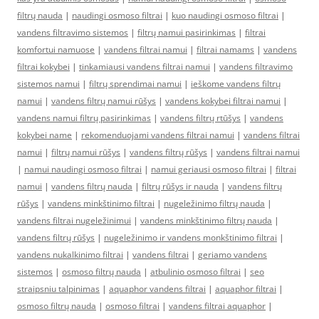
filtrų nauda
|
naudingi osmoso filtrai
|
kuo naudingi osmoso filtrai
|
vandens filtravimo sistemos
|
filtrų namui pasirinkimas
|
filtrai
komfortui namuose
|
vandens filtrai namui
|
filtrai namams
|
vandens
filtrai kokybei
|
tinkamiausi vandens filtrai namui
|
vandens filtravimo
sistemos namui
|
filtrų sprendimai namui
|
ieškome vandens filtrų
namui
|
vandens filtrų namui rūšys
|
vandens kokybei filtrai namui
|
vandens namui filtrų pasirinkimas
|
vandens filtrų rtūšys
|
vandens
kokybei name
|
rekomenduojami vandens filtrai namui
|
vandens filtrai
namui
|
filtrų namui rūšys
|
vandens filtrų rūšys
|
vandens filtrai namui
|
namui naudingi osmoso filtrai
|
namui geriausi osmoso filtrai
|
filtrai
namui
|
vandens filtrų nauda
|
filtrų rūšys ir nauda
|
vandens filtrų
rūšys
|
vandens minkštinimo filtrai
|
nugeležinimo filtrų nauda
|
vandens filtrai nugeležinimui
|
vandens minkštinimo filtrų nauda
|
vandens filtrų rūšys
|
nugeležinimo ir vandens monkštinimo filtrai
|
vandens nukalkinimo filtrai
|
vandens filtrai
|
geriamo vandens
sistemos
|
osmoso filtrų nauda
|
atbulinio osmoso filtrai
|
seo
straipsniu talpinimas
|
aquaphor vandens filtrai
|
aquaphor filtrai
|
osmoso filtrų nauda
|
osmoso filtrai
|
vandens filtrai aquaphor
|