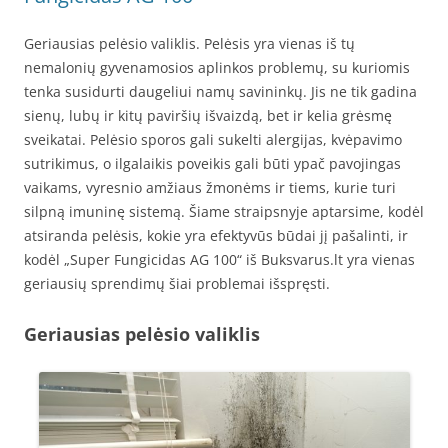
Geriausias pelėsio valiklis. Pelėsis yra vienas iš tų
nemalonių gyvenamosios aplinkos problemų, su kuriomis
tenka susidurti daugeliui namų savininkų. Jis ne tik gadina
sienų, lubų ir kitų paviršių išvaizdą, bet ir kelia grėsmę
sveikatai. Pelėsio sporos gali sukelti alergijas, kvėpavimo
sutrikimus, o ilgalaikis poveikis gali būti ypač pavojingas
vaikams, vyresnio amžiaus žmonėms ir tiems, kurie turi
silpną imuninę sistemą. Šiame straipsnyje aptarsime, kodėl
atsiranda pelėsis, kokie yra efektyvūs būdai jį pašalinti, ir
kodėl „Super Fungicidas AG 100“ iš Buksvarus.lt yra vienas
geriausių sprendimų šiai problemai išspręsti.
Geriausias pelėsio valiklis