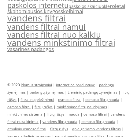
paskolos internetu
roletai
paskolos skaiciuokle
skaitomiausios knygos
skelbimai
vandens filtrai
vandens filtrai namui
vandens filtrai nuo kalkiu
vandens minkstinimo filtrai
vasarines padangos
© 2020
Idomus straipsniai
|
internetine parduotuve
|
padangų
žymėjimas
|
padangų žymėjimas
|
žieminių padangų žymėjimas
|
filtrų
rūšys
|
filtrai nugeležinimui
|
osmoso filtrai
|
osmoso filtrų nauda
|
osmoso filtrai
|
filtrų rūšys
|
minkštinimo filtrų naudojimas
|
minkštinimo sistema
|
filtrų rūšys ir nauda
|
osmoso filtrai
|
vandens
filtrai nukalkinimui
|
vandens filtrų nauda
|
osmoso filtrų nauda
|
atbulinio osmoso filtrai
|
filtrų rūšys
|
apie geriamo vandens filtrus
|
kas yra atbulinis osmosas
|
namui naudingi osmoso filtrai
|
osmoso