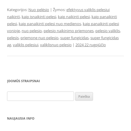
Kategorijos:
Nuo pelėsio
| Žymos:
efektyvus valiklis pelesiui
naikinti
,
kaip isnaikinti pelesi
,
kaip naikinti pelesi
,
kaip panaikinti
pelesi
,
kaip panaikinti pelesi nuo medienos
,
kaip panaikinti pelesi
vonioje
,
nuo pelesio
,
pelesio naikinimo priemones
,
pelesio valiklis
,
pelesis
,
priemone nuo pelesio
,
super fungicidas
,
super fungicidas
ag
,
valiklis pelesiui
,
valiklisnuo pelesio
|
2024 22 rugpjūčio
ĮDOMŪS STRAIPSNAI
Ieškoti:
NAUJAUSIA INFO