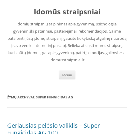
Pereiti
prie
Idomūs straipsniai
turinio
Įdomių straipsnių talpinimas apie gyvenimą, psichologiją,
gyvenimiški patarimai, pastebėjimai, rekomendacijos. Galime
patalpinti Jūsų įdomų straipsnį, gausite kokybišką atgalinę nuorodą
į savo verslo internetinį puslapį. Belieka atsiųsti mums straipsnį,
kuris būtų įdomus, gal apie gyvenimą, patirtį, emocijas, galimybes –
Idomusstraipsniai.lt
Meniu
ŽYMŲ ARCHYVAI:
SUPER FUNGICIDAS AG
Geriausias pelėsio valiklis – Super
Fungicidas AG 100