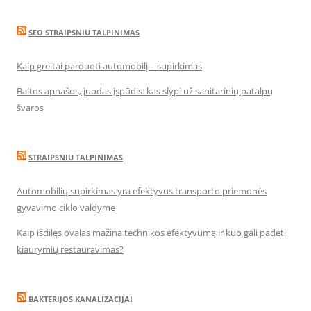
SEO STRAIPSNIU TALPINIMAS
Kaip greitai parduoti automobilį – supirkimas
Baltos apnašos, juodas įspūdis: kas slypi už sanitarinių patalpų
švaros
STRAIPSNIU TALPINIMAS
Automobilių supirkimas yra efektyvus transporto priemonės
gyvavimo ciklo valdyme
Kaip išdilęs ovalas mažina technikos efektyvumą ir kuo gali padėti
kiaurymių restauravimas?
BAKTERIJOS KANALIZACIJAI