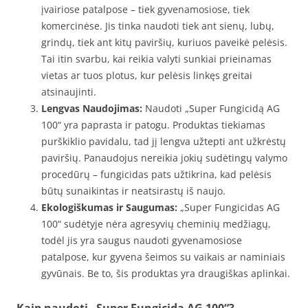
įvairiose patalpose – tiek gyvenamosiose, tiek
komercinėse. Jis tinka naudoti tiek ant sienų, lubų,
grindų, tiek ant kitų paviršių, kuriuos paveikė pelėsis.
Tai itin svarbu, kai reikia valyti sunkiai prieinamas
vietas ar tuos plotus, kur pelėsis linkęs greitai
atsinaujinti.
Lengvas Naudojimas:
Naudoti „Super Fungicidą AG
100“ yra paprasta ir patogu. Produktas tiekiamas
purškiklio pavidalu, tad jį lengva užtepti ant užkrėstų
paviršių. Panaudojus nereikia jokių sudėtingų valymo
procedūrų – fungicidas pats užtikrina, kad pelėsis
būtų sunaikintas ir neatsirastų iš naujo.
Ekologiškumas ir Saugumas:
„Super Fungicidas AG
100“ sudėtyje nėra agresyvių cheminių medžiagų,
todėl jis yra saugus naudoti gyvenamosiose
patalpose, kur gyvena šeimos su vaikais ar naminiais
gyvūnais. Be to, šis produktas yra draugiškas aplinkai.