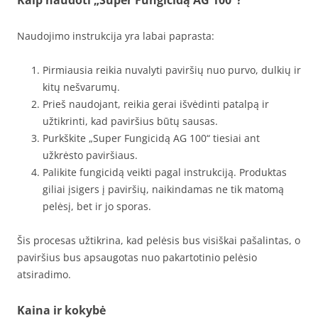
Kaip naudoti „Super Fungicidą AG 100“?
Naudojimo instrukcija yra labai paprasta:
Pirmiausia reikia nuvalyti paviršių nuo purvo, dulkių ir
kitų nešvarumų.
Prieš naudojant, reikia gerai išvėdinti patalpą ir
užtikrinti, kad paviršius būtų sausas.
Purkškite „Super Fungicidą AG 100“ tiesiai ant
užkrėsto paviršiaus.
Palikite fungicidą veikti pagal instrukciją. Produktas
giliai įsigers į paviršių, naikindamas ne tik matomą
pelėsį, bet ir jo sporas.
Šis procesas užtikrina, kad pelėsis bus visiškai pašalintas, o
paviršius bus apsaugotas nuo pakartotinio pelėsio
atsiradimo.
Kaina ir kokybė