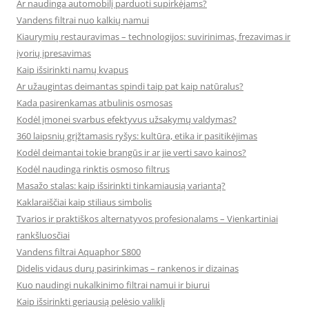
Ar naudinga automobilį parduoti supirkėjams?
Vandens filtrai nuo kalkių namui
Kiaurymių restauravimas – technologijos: suvirinimas, frezavimas ir
įvorių įpresavimas
Kaip išsirinkti namų kvapus
Ar užaugintas deimantas spindi taip pat kaip natūralus?
Kada pasirenkamas atbulinis osmosas
Kodėl įmonei svarbus efektyvus užsakymų valdymas?
360 laipsnių grįžtamasis ryšys: kultūra, etika ir pasitikėjimas
Kodėl deimantai tokie brangūs ir ar jie verti savo kainos?
Kodėl naudinga rinktis osmoso filtrus
Masažo stalas: kaip išsirinkti tinkamiausią variantą?
Kaklaraiščiai kaip stiliaus simbolis
Tvarios ir praktiškos alternatyvos profesionalams – Vienkartiniai
rankšluosčiai
Vandens filtrai Aquaphor S800
Didelis vidaus durų pasirinkimas – rankenos ir dizainas
Kuo naudingi nukalkinimo filtrai namui ir biurui
Kaip išsirinkti geriausią pelėsio valiklį