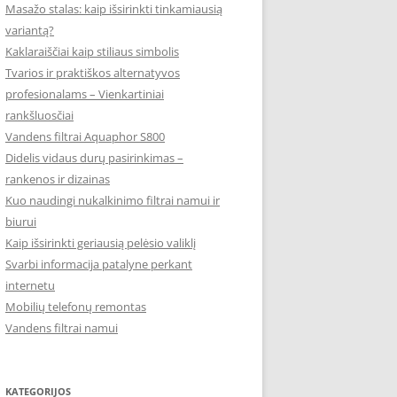
Masažo stalas: kaip išsirinkti tinkamiausią
variantą?
Kaklaraiščiai kaip stiliaus simbolis
Tvarios ir praktiškos alternatyvos
profesionalams – Vienkartiniai
rankšluosčiai
Vandens filtrai Aquaphor S800
Didelis vidaus durų pasirinkimas –
rankenos ir dizainas
Kuo naudingi nukalkinimo filtrai namui ir
biurui
Kaip išsirinkti geriausią pelėsio valiklį
Svarbi informacija patalyne perkant
internetu
Mobilių telefonų remontas
Vandens filtrai namui
KATEGORIJOS