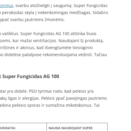
ikinimui
, svarbu atsižvelgti į saugumą. Super Fungicidas
o peroksidas skyla į nekenksmingas medžiagas. Sidabro
i ypač svarbu jautriems žmonėms.
valiklius. Super Fungicidas AG 100 atitinka šiuos
poms, kur mažai ventiliacijos. Naudojant šį produktą,
tines ir akinius, kad išvengtumėte tiesioginio
imo didelėse patalpose rekomenduojama vėdinti. Tačiau
 Super Fungicidas AG 100
ai yra didelė. PSO tyrimai rodo, kad pelėsis yra
takų ligas ir alergijas. Pelėsis ypač pavojingas jautriems
kina pelėsio sporas ir sumažina mikotoksinus. Tai
SVEIKATAI
NAUDA NAUDOJANT SUPER