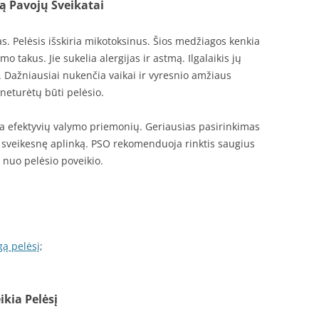
ą Pavojų Sveikatai
s. Pelėsis išskiria mikotoksinus. Šios medžiagos kenkia
o takus. Jie sukelia alergijas ir astmą. Ilgalaikis jų
. Dažniausiai nukenčia vaikai ir vyresnio amžiaus
neturėtų būti pelėsio.
kia efektyvių valymo priemonių. Geriausias pasirinkimas
a sveikesnę aplinką. PSO rekomenduoja rinktis saugius
nuo pelėsio poveikio.
gą pelėsį
;
ikia Pelėsį