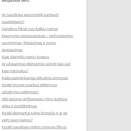
NAUJAUSIA INFO
Ar naudinga automobilį parduoti
supirkėjams?
Vandens filtrai nuo kalkių namui
Kiaurymių restauravimas – technologijos:
suvirinimas, frezavimas ir įvorių
įpresavimas
Kaip išsirinkti namų kvapus
Ar užaugintas deimantas spindi taip pat
kaip natūralus?
Kada pasirenkamas atbulinis osmosas
Kodėl įmonei svarbus efektyvus
užsakymų valdymas?
360 laipsnių grįžtamasis ryšys: kultūra,
etika ir pasitikėjimas
Kodėl deimantai tokie brangūs ir ar jie
verti savo kainos?
Kodėl naudinga rinktis osmoso filtrus