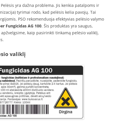
lį. Pelėsis yra dažna problema. Jis kenkia patalpoms ir
nizacija) tyrimai rodo, kad pelėsis kelia pavojų. Tai
lergijomis. PSO rekomenduoja efektyvias pelėsio valymo
er Fungicidas AG 100
. Šis produktas yra saugus,
apžvelgsime, kaip pasirinkti tinkamą pelėsio valiklį,
s.
sio valiklį