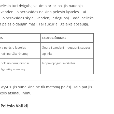
elėsio turi dvigubą veikimo principą. Jis naudoja
 Vandenilio peroksidas naikina pelėsio ląsteles. Tai
io peroksidas skyla į vandenį ir deguonį. Todėl nelieka
a pelėsio dauginimąsi. Tai sukuria ilgalaikę apsaugą.
JA
EKOLOGIŠKUMAS
ja pelėsio ląsteles ir
Suyra į vandenį ir deguonį, saugus
 naikina užterštumą
aplinkai
 pelėsio dauginimąsi,
Nepavojingas sveikatai
 ilgalaikę apsaugą
tyvus. Jis sunaikina ne tik matomą pelėsį. Taip pat jis
lėsio atsinaujinimui.
elėsio Valiklį