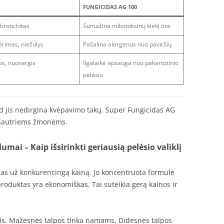
FUNGICIDAS AG 100
bronchitas
Sumažina mikotoksinų kiekį ore
rimas, niežulys
Pašalina alergenus nuo paviršių
jos, nuovargis
Ilgalaikė apsauga nuo pakartotinio
pelėsio
ad jis nedirgina kvėpavimo takų. Super Fungicidas AG
 jautriems žmonėms.
ai – Kaip išsirinkti geriausią pelėsio valiklį
as už konkurencingą kainą. Jo koncentruota formulė
produktas yra ekonomiškas. Tai suteikia gerą kainos ir
mis. Mažesnės talpos tinka namams. Didesnės talpos