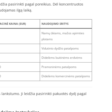
džia pasirinkti pagal poreikius. Dėl koncentruotos
dojamas ilgą laiką.
ACINĖ KAINA (EUR)
NAUDOJIMO SRITYS
Namų ūkiams, mažos apimties
plotams
Vidutinio dydžio patalpoms
Didelėms buitinėms erdvėms
0
Pramoninėms patalpoms
0
Didelėms komercinėms patalpoms
 lankstumo. Ji leidžia pasirinkti pakuotės dydį pagal