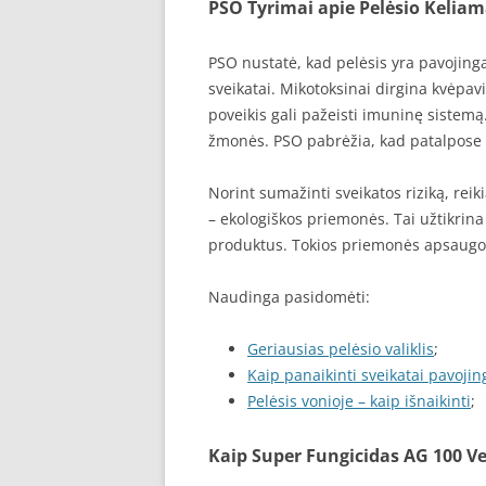
PSO Tyrimai apie Pelėsio Keliam
PSO nustatė, kad pelėsis yra pavojinga
sveikatai. Mikotoksinai dirgina kvėpavim
poveikis gali pažeisti imuninę sistemą
žmonės. PSO pabrėžia, kad patalpose 
Norint sumažinti sveikatos riziką, rei
– ekologiškos priemonės. Tai užtikrin
produktus. Tokios priemonės apsaugo 
Naudinga pasidomėti:
Geriausias pelėsio valiklis
;
Kaip panaikinti sveikatai pavojin
Pelėsis vonioje – kaip išnaikinti
;
Kaip Super Fungicidas AG 100 Ve