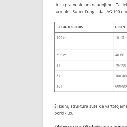
tinka pramoniniam naudojimui. Tai lei
formulės Super Fungicidas AG 100 nau
PAKUOTĖS DYDIS
ORIENT
100 ml
10-15
500 ml
40-60
1 l
70-100
5 l
300-40
10 l
600-80
Ši kainų struktūra suteikia vartotojams
poreikius.