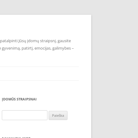
atalpinti Jūsų įdomų straipsnį, gausite
e gyvenimą, patirtį, emocijas, galimybes –
ĮDOMŪS STRAIPSNAI
Ieškoti: