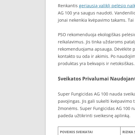
Renkantis
geriausią valiklį pelėsio na
AG 100 yra saugus naudoti. Vandenili
jonai nekenkia kvėpavimo takams. Ta
PSO rekomenduoja ekologiškas pelėsio 
reikalavimus. Jis tinka uždaroms patal
rekomenduojama apsauga. Dėvėkite pirš
kontakto su oda ir akimis. Po naudoj
produktas yra bekvapis ir netoksiškas.
Sveikatos Privalumai Naudojant
Super Fungicidas AG 100 nauda sveikat
pavojingas. Jis gali sukelti kvėpavimo 
žmonėms. Super Fungicidas AG 100 nai
padeda užtikrinti sveikesnę aplinką.
POVEIKIS SVEIKATAI
RIZIKA 