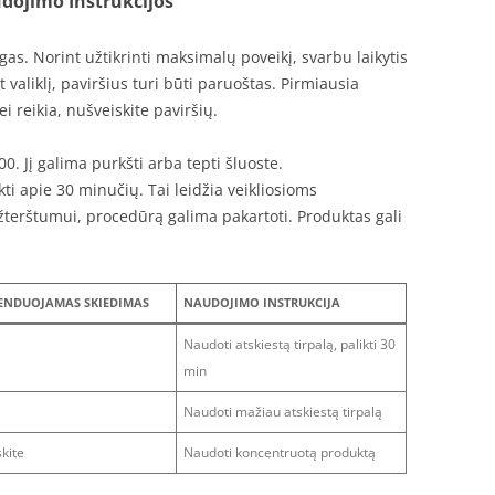
dojimo Instrukcijos
s. Norint užtikrinti maksimalų poveikį, svarbu laikytis
valiklį, paviršius turi būti paruoštas. Pirmiausia
i reikia, nušveiskite paviršių.
. Jį galima purkšti arba tepti šluoste.
i apie 30 minučių. Tai leidžia veikliosioms
žterštumui, procedūrą galima pakartoti. Produktas gali
NDUOJAMAS SKIEDIMAS
NAUDOJIMO INSTRUKCIJA
Naudoti atskiestą tirpalą, palikti 30
min
Naudoti mažiau atskiestą tirpalą
kite
Naudoti koncentruotą produktą