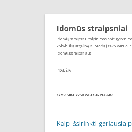
Pereiti
prie
turinio
Idomūs straipsniai
Įdomių straipsnių talpinimas apie gyvenimą,
kokybišką atgalinę nuorodą į savo verslo int
Idomusstraipsniai.lt
PRADŽIA
ŽYMŲ ARCHYVAI:
VALIKLIS PELESIUI
Kaip išsirinkti geriausią p