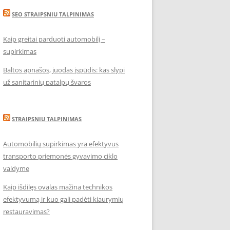
SEO STRAIPSNIU TALPINIMAS
Kaip greitai parduoti automobilį –
supirkimas
Baltos apnašos, juodas įspūdis: kas slypi
už sanitarinių patalpų švaros
STRAIPSNIU TALPINIMAS
Automobilių supirkimas yra efektyvus
transporto priemonės gyvavimo ciklo
valdyme
Kaip išdilęs ovalas mažina technikos
efektyvumą ir kuo gali padėti kiaurymių
restauravimas?