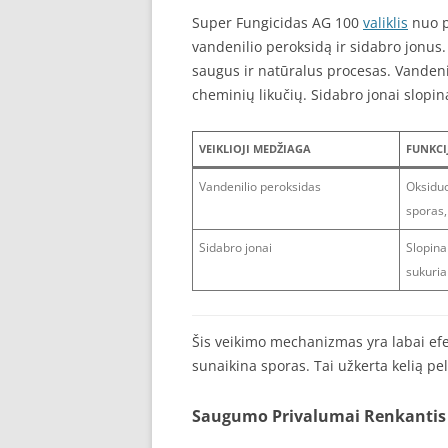
Super Fungicidas AG 100
valiklis
nuo p
vandenilio peroksidą ir sidabro jonus.
saugus ir natūralus procesas. Vandenil
cheminių likučių. Sidabro jonai slopin
VEIKLIOJI MEDŽIAGA
FUNKCI
Vandenilio peroksidas
Oksiduo
sporas,
Sidabro jonai
Slopina
sukuria
Šis veikimo mechanizmas yra labai efek
sunaikina sporas. Tai užkerta kelią pe
Saugumo Privalumai Renkantis P