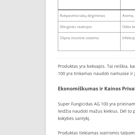
Kvėpavimo takų dirginimas
Astma, 
Alerginės reakcijos
Odos bė
Silpna imuninė sistema
Infekci
Produktas yra bekvapis. Tai reiškia, k
100 yra tinkamas naudoti namuose ir
Ekonomiškumas ir Kainos Privalum
Super Fungicidas AG 100 yra prieinam
leidžia naudoti mažus kiekius. Dėl to 
kokybės santykį.
Produktas tiekiamas įvairiomis talpo