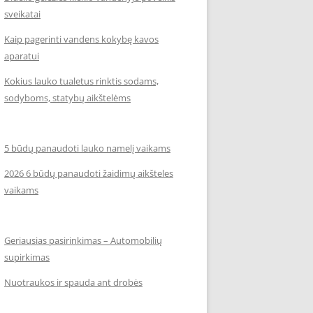
sveikatai
Kaip pagerinti vandens kokybę kavos
aparatui
Kokius lauko tualetus rinktis sodams,
sodyboms, statybų aikštelėms
5 būdų panaudoti lauko namelį vaikams
2026 6 būdų panaudoti žaidimų aikšteles
vaikams
Geriausias pasirinkimas – Automobilių
supirkimas
Nuotraukos ir spauda ant drobės