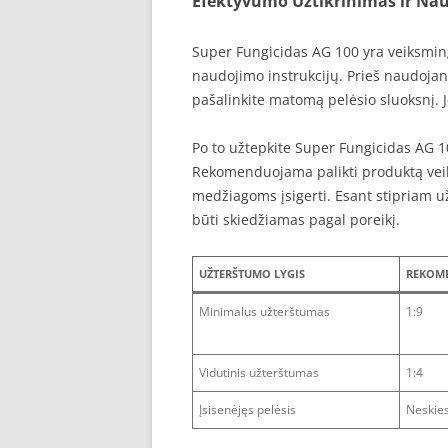
Efektyvumo Užtikrinimas ir Nau
Super Fungicidas AG 100 yra veiksminga
naudojimo instrukcijų. Prieš naudojant 
pašalinkite matomą pelėsio sluoksnį. Je
Po to užtepkite Super Fungicidas AG 100
Rekomenduojama palikti produktą veikt
medžiagoms įsigerti. Esant stipriam u
būti skiedžiamas pagal poreikį.
UŽTERŠTUMO LYGIS
REKOME
Minimalus užterštumas
1:9
Vidutinis užterštumas
1:4
Įsisenėjęs pelėsis
Neskies