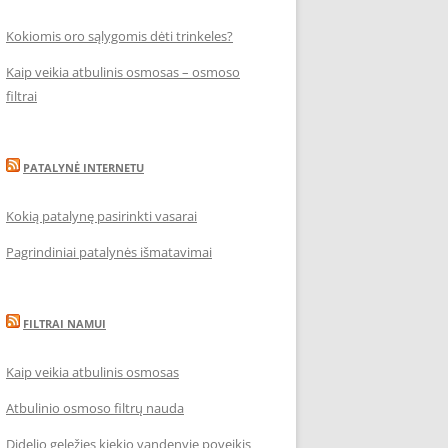
Kokiomis oro sąlygomis dėti trinkeles?
Kaip veikia atbulinis osmosas – osmoso
filtrai
PATALYNĖ INTERNETU
Kokią patalynę pasirinkti vasarai
Pagrindiniai patalynės išmatavimai
FILTRAI NAMUI
Kaip veikia atbulinis osmosas
Atbulinio osmoso filtrų nauda
Didelio geležies kiekio vandenyje poveikis