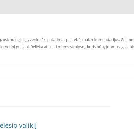
 psichologiją, gyvenimiški patarimai, pastebėjimai, rekomendacijos. Galime p
ernetinį puslapį. Belieka atsiųsti mums straipsnį, kuris būtų įdomus, gal api
elėsio valiklį