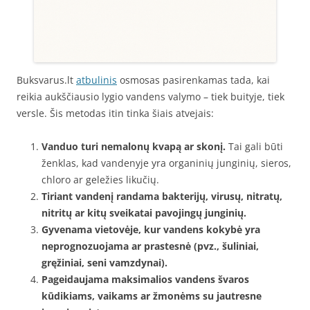
Buksvarus.lt
atbulinis
osmosas pasirenkamas tada, kai
reikia aukščiausio lygio vandens valymo – tiek buityje, tiek
versle. Šis metodas itin tinka šiais atvejais:
Vanduo turi nemalonų kvapą ar skonį.
Tai gali būti
ženklas, kad vandenyje yra organinių junginių, sieros,
chloro ar geležies likučių.
Tiriant vandenį randama bakterijų, virusų, nitratų,
nitritų ar kitų sveikatai pavojingų junginių.
Gyvenama vietovėje, kur vandens kokybė yra
neprognozuojama ar prastesnė (pvz., šuliniai,
gręžiniai, seni vamzdynai).
Pageidaujama maksimalios vandens švaros
kūdikiams, vaikams ar žmonėms su jautresne