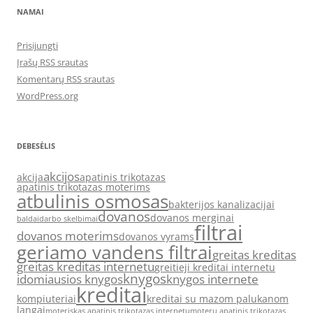
NAMAI
Prisijungti
Įrašų RSS srautas
Komentarų RSS srautas
WordPress.org
DEBESĖLIS
akcijos
akcija
apatinis trikotazas
apatinis trikotazas moterims
atbulinis osmosas
bakterijos kanalizacijai
dovanos
dovanos merginai
baldai
darbo skelbimai
filtrai
dovanos moterims
dovanos vyrams
geriamo vandens filtrai
greitas kreditas
greitas kreditas internetu
greitieji kreditai internetu
knygos
idomiausios knygos
knygos internete
kreditai
kompiuteriai
kreditai su mazom palukanom
langai
moteriskas apatinis trikotazas internetu
moteru apatinis trikotazas