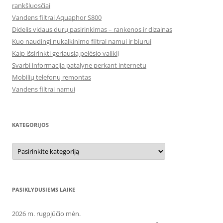
rankšluosčiai
Vandens filtrai Aquaphor S800
Didelis vidaus durų pasirinkimas – rankenos ir dizainas
Kuo naudingi nukalkinimo filtrai namui ir biurui
Kaip išsirinkti geriausią pelėsio valiklį
Svarbi informacija patalyne perkant internetu
Mobilių telefonų remontas
Vandens filtrai namui
KATEGORIJOS
Kategorijos
PASIKLYDUSIEMS LAIKE
2026 m. rugpjūčio mėn.