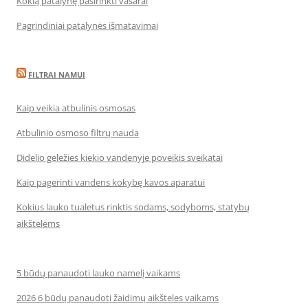
Kokią patalynę pasirinkti vasarai
Pagrindiniai patalynės išmatavimai
FILTRAI NAMUI
Kaip veikia atbulinis osmosas
Atbulinio osmoso filtrų nauda
Didelio geležies kiekio vandenyje poveikis sveikatai
Kaip pagerinti vandens kokybę kavos aparatui
Kokius lauko tualetus rinktis sodams, sodyboms, statybų
aikštelėms
5 būdų panaudoti lauko namelį vaikams
2026 6 būdų panaudoti žaidimų aikšteles vaikams