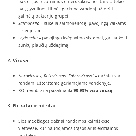
bakterijas ir žarninius enterokokus, nes tai yra tokios
pat, gyvulinės kilmės geriamą vandenį užteršti
galinčių bakterijų grupei.
Salmonella
– sukelia salmoneliozę, pavojingą vaikams
ir senjorams.
Legionella
– pavojinga kvėpavimo sistemai, gali sukelti
sunkų plaučių uždegimą.
2.
Virusai
Norovirusas
,
Rotavirusas
,
Enterovirusai
– dažniausiai
randami užterštame geriamajame vandenyje.
RO membrana pašalina iki
99,99% visų virusų
.
3.
Nitratai ir nitritai
Šios medžiagos dažnai randamos kaimiškose
vietovėse, kur naudojamos trąšos ar išleidžiamos
nuotekos.