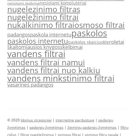
nesiojami kompiuteriai
nemokami skelbimai
nugelezinimo filtras
nugeležinimo filtrai
nukalkinimo filtrai
osmoso filtrai
paskolos
padangos
paskola internetu
paskolos internetu
roletai
paskolos skaiciuokle
skaitomiausios knygos
skelbimai
vandens filtrai
vandens filtrai namui
vandens filtrai nuo kalkiu
vandens minkstinimo filtrai
vasarines padangos
© 2020
Idomus straipsniai
|
internetine parduotuve
|
padangų
žymėjimas
|
padangų žymėjimas
|
žieminių padangų žymėjimas
|
filtrų
rūšys
|
filtrai nugeležinimui
|
osmoso filtrai
|
osmoso filtrų nauda
|