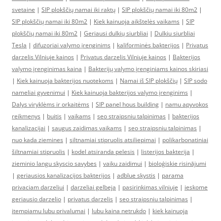
svetaine
|
SIP plokščių namai iki raktų
|
SIP plokščių namai iki 80m2
|
SIP plokščių namai iki 80m2
|
Kiek kainuoja aikštelės vaikams
|
SIP
plokščių namai iki 80m2
|
Geriausi dulkių siurbliai
|
Dulkiu siurbliai
Tesla
|
difuzoriai valymo įrenginims
|
kaliforminės bakterijos
|
Privatus
darzelis Vilniuje kainos
|
Privatus darzelis Vilniuje kainos
|
Bakterijos
valymo įrenginimas kaina
|
Bakterijų valymo įrenginiams kainos skiriasi
|
Kiek kainuoja bakterijos nuotekoms
|
Namai iš SIP plokščių
|
SIP sodo
nameliai gyvenimui
|
Kiek kainuoja bakterijos valymo įrenginims
|
Dalys viryklėms ir orkaitėms
|
SIP panel hous building
|
namu apyvokos
reikmenys
|
buitis
|
vaikams
|
seo straipsniu talpinimas
|
bakterijos
kanalizacijai
|
saugus zaidimas vaikams
|
seo straipsniu talpinimas
|
nuo kada ziemines
|
siltnamiai stipruolis atsiliepimai
|
polikarbonatiniai
šiltnamiai stipruolis
|
kodel atsiranda pelesis
|
listerijos bakterija
|
zieminio langu skyscio savybes
|
vaiku zaidimui
|
bioloģiskie risinājumi
|
geriausios kanalizacijos bakterijos
|
adblue skystis
|
parama
privaciam darzeliui
|
darzeliai gelbeja
|
pasirinkimas vilniuje
|
ieskome
geriausio darzelio
|
privatus darzelis
|
seo straipsniu talpinimas
|
itempiamu lubu privalumai
|
lubu kaina netrukdo
|
kiek kainuoja