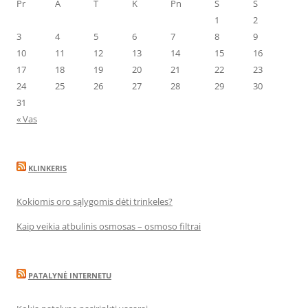
Pr
A
T
K
Pn
Š
S
1
2
3
4
5
6
7
8
9
10
11
12
13
14
15
16
17
18
19
20
21
22
23
24
25
26
27
28
29
30
31
« Vas
KLINKERIS
Kokiomis oro sąlygomis dėti trinkeles?
Kaip veikia atbulinis osmosas – osmoso filtrai
PATALYNĖ INTERNETU