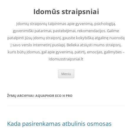
Pereiti
prie
Idomūs straipsniai
turinio
Įdomių straipsnių talpinimas apie gyvenimą, psichologiją,
gyvenimiški patarimai, pastebėjimai, rekomendacijos. Galime
patalpinti Jūsų įdomų straipsnį, gausite kokybišką atgalinę nuorodą
į savo verslo internetinį puslapį. Belieka atsiųsti mums straipsnį,
kuris būtų įdomus, gal apie gyvenimą, patirtį, emocijas, galimybes –
Idomusstraipsniai.lt
Meniu
ŽYMŲ ARCHYVAI:
AQUAPHOR ECO H PRO
Kada pasirenkamas atbulinis osmosas