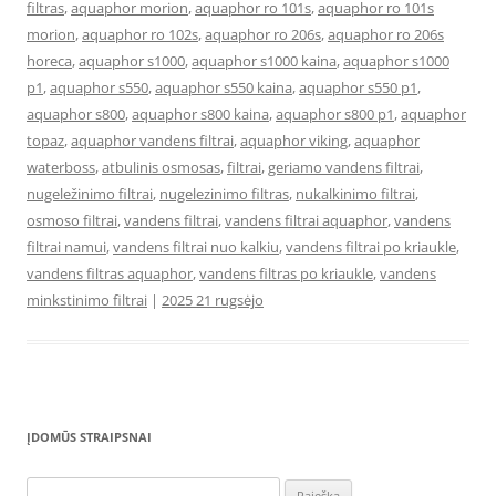
filtras
,
aquaphor morion
,
aquaphor ro 101s
,
aquaphor ro 101s
morion
,
aquaphor ro 102s
,
aquaphor ro 206s
,
aquaphor ro 206s
horeca
,
aquaphor s1000
,
aquaphor s1000 kaina
,
aquaphor s1000
p1
,
aquaphor s550
,
aquaphor s550 kaina
,
aquaphor s550 p1
,
aquaphor s800
,
aquaphor s800 kaina
,
aquaphor s800 p1
,
aquaphor
topaz
,
aquaphor vandens filtrai
,
aquaphor viking
,
aquaphor
waterboss
,
atbulinis osmosas
,
filtrai
,
geriamo vandens filtrai
,
nugeležinimo filtrai
,
nugelezinimo filtras
,
nukalkinimo filtrai
,
osmoso filtrai
,
vandens filtrai
,
vandens filtrai aquaphor
,
vandens
filtrai namui
,
vandens filtrai nuo kalkiu
,
vandens filtrai po kriaukle
,
vandens filtras aquaphor
,
vandens filtras po kriaukle
,
vandens
minkstinimo filtrai
|
2025 21 rugsėjo
ĮDOMŪS STRAIPSNAI
Ieškoti: