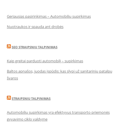
Geriausias pasirinkimas – Automobilių supirkimas
Nuotraukos ir spauda ant drobės
SEO STRAIPSNIU TALPINIMAS
Kaip greitai parduoti automobilį – supirkimas
Baltos apnašos, juodas įspūdis: kas slypi už sanitarinių patalpų
švaros
STRAIPSNIU TALPINIMAS
Automobilių supirkimas yra efektyvus transporto priemonės
gyvavimo ciklo valdyme