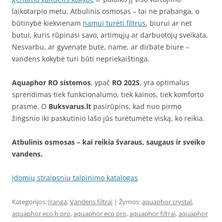
laikotarpio metu. Atbulinis osmosas – tai ne prabanga, o
būtinybė kiekvienam
namui turėti filtrus
, biurui ar net
butui, kuris rūpinasi savo, artimųjų ar darbuotojų sveikata.
Nesvarbu, ar gyvenate bute, name, ar dirbate biure –
vandens kokybė turi būti nepriekaištinga.
Aquaphor RO sistemos
, ypač
RO 202S
, yra optimalus
sprendimas tiek funkcionalumo, tiek kainos, tiek komforto
prasme. O
Buksvarus.lt
pasirūpins, kad nuo pirmo
žingsnio iki paskutinio lašo jūs turėtumėte viską, ko reikia.
Atbulinis osmosas – kai reikia švaraus, saugaus ir sveiko
vandens.
Įdomių straipsnių talpinimo katalogas
Kategorijos:
Įranga
,
Vandens filtrai
| Žymos:
aquaphor crystal
,
aquaphor eco h pro
,
aquaphor eco pro
,
aquaphor filtrai
,
aquaphor