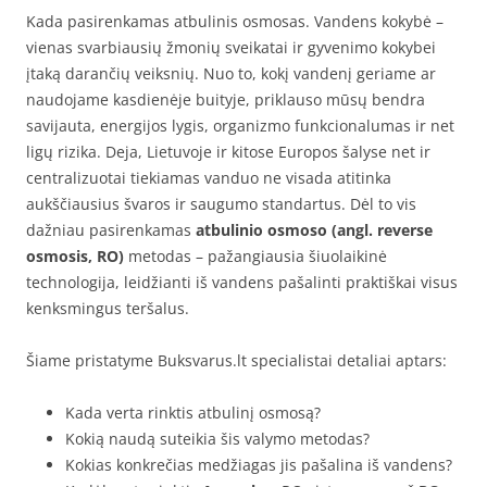
Kada pasirenkamas atbulinis osmosas. Vandens kokybė –
vienas svarbiausių žmonių sveikatai ir gyvenimo kokybei
įtaką darančių veiksnių. Nuo to, kokį vandenį geriame ar
naudojame kasdienėje buityje, priklauso mūsų bendra
savijauta, energijos lygis, organizmo funkcionalumas ir net
ligų rizika. Deja, Lietuvoje ir kitose Europos šalyse net ir
centralizuotai tiekiamas vanduo ne visada atitinka
aukščiausius švaros ir saugumo standartus. Dėl to vis
dažniau pasirenkamas
atbulinio osmoso (angl. reverse
osmosis, RO)
metodas – pažangiausia šiuolaikinė
technologija, leidžianti iš vandens pašalinti praktiškai visus
kenksmingus teršalus.
Šiame pristatyme Buksvarus.lt specialistai detaliai aptars:
Kada verta rinktis atbulinį osmosą?
Kokią naudą suteikia šis valymo metodas?
Kokias konkrečias medžiagas jis pašalina iš vandens?