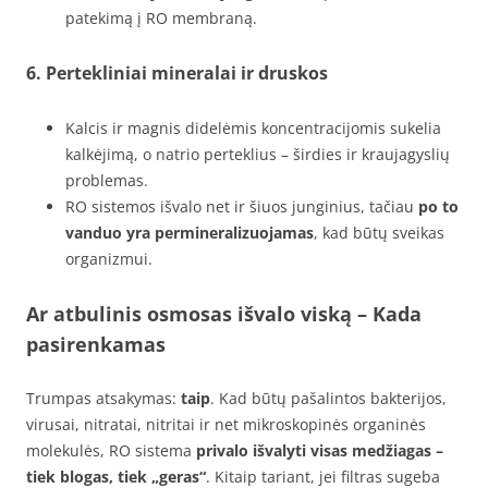
patekimą į RO membraną.
6.
Pertekliniai mineralai ir druskos
Kalcis ir magnis didelėmis koncentracijomis sukelia
kalkėjimą, o natrio perteklius – širdies ir kraujagyslių
problemas.
RO sistemos išvalo net ir šiuos junginius, tačiau
po to
vanduo yra permineralizuojamas
, kad būtų sveikas
organizmui.
Ar atbulinis osmosas išvalo viską – Kada
pasirenkamas
Trumpas atsakymas:
taip
. Kad būtų pašalintos bakterijos,
virusai, nitratai, nitritai ir net mikroskopinės organinės
molekulės, RO sistema
privalo išvalyti visas medžiagas –
tiek blogas, tiek „geras“
. Kitaip tariant, jei filtras sugeba