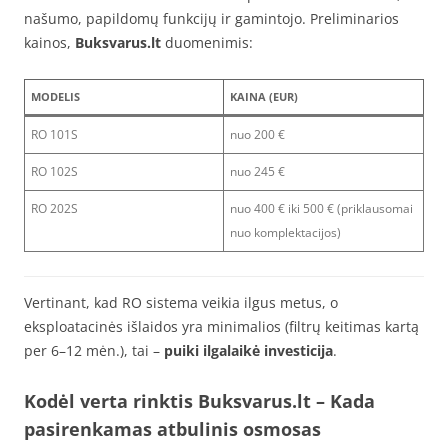
našumo, papildomų funkcijų ir gamintojo. Preliminarios
kainos,
Buksvarus.lt
duomenimis:
MODELIS
KAINA (EUR)
RO 101S
nuo 200 €
RO 102S
nuo 245 €
RO 202S
nuo 400 € iki 500 € (priklausomai
nuo komplektacijos)
Vertinant, kad RO sistema veikia ilgus metus, o
eksploatacinės išlaidos yra minimalios (filtrų keitimas kartą
per 6–12 mėn.), tai –
puiki ilgalaikė investicija
.
Kodėl verta rinktis Buksvarus.lt – Kada
pasirenkamas atbulinis osmosas