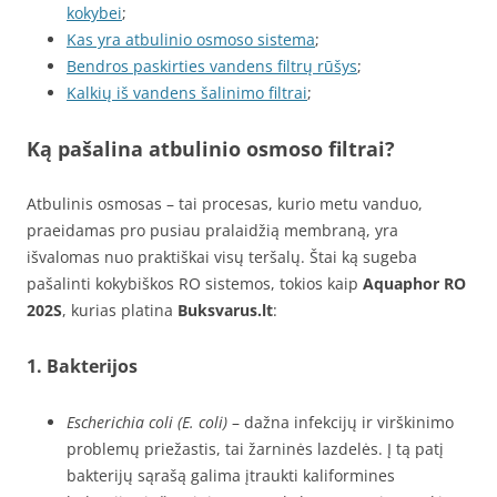
kokybei
;
Kas yra atbulinio osmoso sistema
;
Bendros paskirties vandens filtrų rūšys
;
Kalkių iš vandens šalinimo filtrai
;
Ką pašalina atbulinio osmoso filtrai?
Atbulinis osmosas – tai procesas, kurio metu vanduo,
praeidamas pro pusiau pralaidžią membraną, yra
išvalomas nuo praktiškai visų teršalų. Štai ką sugeba
pašalinti kokybiškos RO sistemos, tokios kaip
Aquaphor RO
202S
, kurias platina
Buksvarus.lt
:
1.
Bakterijos
Escherichia coli (E. coli)
– dažna infekcijų ir virškinimo
problemų priežastis, tai žarninės lazdelės. Į tą patį
bakterijų sąrašą galima įtraukti kaliformines