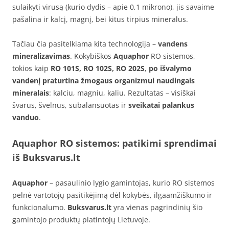
sulaikyti virusą (kurio dydis – apie 0,1 mikrono), jis savaime
pašalina ir kalcį, magnį, bei kitus tirpius mineralus.
Tačiau čia pasitelkiama kita technologija –
vandens
mineralizavimas
. Kokybiškos
Aquaphor
RO sistemos,
tokios kaip
RO 101S, RO 102S, RO 202S
,
po išvalymo
vandenį praturtina žmogaus organizmui naudingais
mineralais
: kalciu, magniu, kaliu. Rezultatas – visiškai
švarus, švelnus, subalansuotas ir
sveikatai palankus
vanduo
.
Aquaphor RO sistemos: patikimi sprendimai
iš
Buksvarus.lt
Aquaphor
– pasaulinio lygio gamintojas, kurio RO sistemos
pelnė vartotojų pasitikėjimą dėl kokybės, ilgaamžiškumo ir
funkcionalumo.
Buksvarus.lt
yra vienas pagrindinių šio
gamintojo produktų platintojų Lietuvoje.