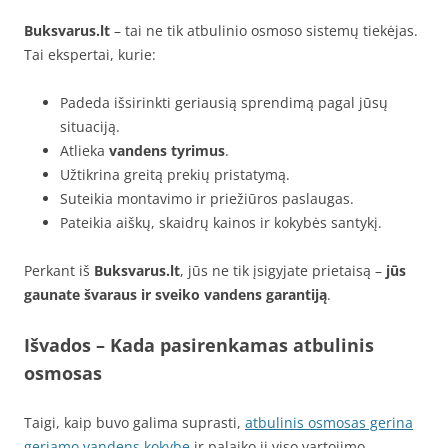
Buksvarus.lt
– tai ne tik atbulinio osmoso sistemų tiekėjas.
Tai ekspertai, kurie:
Padeda išsirinkti geriausią sprendimą pagal jūsų
situaciją.
Atlieka
vandens tyrimus
.
Užtikrina greitą prekių pristatymą.
Suteikia montavimo ir priežiūros paslaugas.
Pateikia aiškų, skaidrų kainos ir kokybės santykį.
Perkant iš
Buksvarus.lt
, jūs ne tik įsigyjate prietaisą –
jūs
gaunate švaraus ir sveiko vandens garantiją
.
Išvados – Kada pasirenkamas atbulinis
osmosas
Taigi, kaip buvo galima suprasti,
atbulinis osmosas gerina
geriamo vandens kokybę
ir palaiko jį viso vartojimo