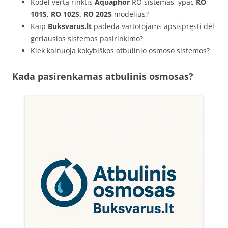
Kodėl verta rinktis
Aquaphor
RO sistemas, ypač
RO
101S, RO 102S, RO 202S
modelius?
Kaip
Buksvarus.lt
padeda vartotojams apsispręsti dėl
geriausios sistemos pasirinkimo?
Kiek kainuoja kokybiškos atbulinio osmoso sistemos?
Kada pasirenkamas atbulinis osmosas?