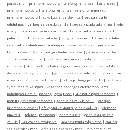
pardavimui
|
priemonė nuo vorų
|
telefonų remontas
|
kas yra seo
|
priemone nuo voru
|
telefonų remontas
|
telefonų remontas
|
priemonė nuo vorų
|
lauko kubilai pardavimui
|
seo straipsniu
talpinimas
|
geriausias pelėsio valiklis
|
seo straipsniu talpinimas
|
kaip
isvengti pelesio atsiradimo namuose
|
kaip išsirinkti geriausią valiklį
pelėsiui
|
puiki dovana vaikams
|
smagiam žaidimui kieme
|
aikštelės
vaikų laiko praleidimui
|
telefonų remontas naudingas
|
geriausias
kaciu kraikas
|
dazniausiai gendantys telefonai
|
geriausias maistas
sterilizuotoms katėms
|
padangų žymėjimas
|
mobiliųjų telefonų
remontas
|
sterilizuotoms katėms geriausias
|
kiek kainuoja kubilai
|
dažnai gendantys telefonai
|
geriausias vonios valiklis
|
elektromobiliu
ikrovimo stoteliu pletra lietuvoje
|
lietuvoje daugeja stoteliu
|
padangų
žymėjimas reikalingas
|
vasarinės padangos elektromobiliams
|
naudingas žieminių padangų žymėjimas
|
kuo naudingas remontas
|
mobiliųjų telefonų remontas
|
geriausias valiklis peliui
|
efektyvi
priemone nuo voru
|
efektyviai veikiantis pelėsio valiklis
|
priemonė
nuo vorų
|
telefonų remontas
|
josera classic
|
geriausias pelesio
valiklis
|
kas yra seo straipsniai
|
seo straipsniu talpinimas
|
isorinis
seo optimizavimas
|
vidinis seo optimizavimas
|
kaip optimizuoti