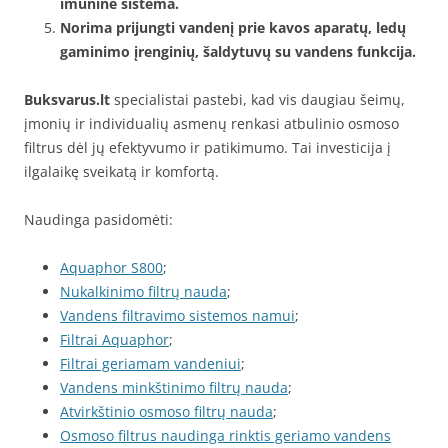
imunine sistema.
Norima prijungti vandenį prie kavos aparatų, ledų
gaminimo įrenginių, šaldytuvų su vandens funkcija.
Buksvarus.lt
specialistai pastebi, kad vis daugiau šeimų,
įmonių ir individualių asmenų renkasi atbulinio osmoso
filtrus dėl jų efektyvumo ir patikimumo. Tai investicija į
ilgalaikę sveikatą ir komfortą.
Naudinga pasidomėti:
Aquaphor S800
;
Nukalkinimo filtrų nauda
;
Vandens filtravimo sistemos namui
;
Filtrai Aquaphor
;
Filtrai geriamam vandeniui
;
Vandens minkštinimo filtrų nauda
;
Atvirkštinio osmoso filtrų nauda
;
Osmoso filtrus naudinga rinktis geriamo vandens