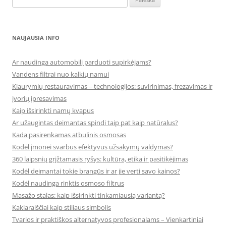
NAUJAUSIA INFO
Ar naudinga automobilį parduoti supirkėjams?
Vandens filtrai nuo kalkių namui
Kiaurymių restauravimas – technologijos: suvirinimas, frezavimas ir
įvorių įpresavimas
Kaip išsirinkti namų kvapus
Ar užaugintas deimantas spindi taip pat kaip natūralus?
Kada pasirenkamas atbulinis osmosas
Kodėl įmonei svarbus efektyvus užsakymų valdymas?
360 laipsnių grįžtamasis ryšys: kultūra, etika ir pasitikėjimas
Kodėl deimantai tokie brangūs ir ar jie verti savo kainos?
Kodėl naudinga rinktis osmoso filtrus
Masažo stalas: kaip išsirinkti tinkamiausią variantą?
Kaklaraiščiai kaip stiliaus simbolis
Tvarios ir praktiškos alternatyvos profesionalams – Vienkartiniai