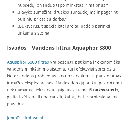
nuosėdų, o vanduo tapo minkštas ir malonus.“
„Pavyko sumažinti druskos sunaudojimą ir pagerinti
buitinių prietaisų darbą.“
„Buksvarus.lt specialistai greitai padėjo parinkti
tinkamą sistemą.“
Išvados
– Vandens filtrai Aquaphor S800
Aquaphor S800 filtras
yra pažangi, patikima ir ekonomiška
vandens minkštinimo sistema, kuri efektyviai sprendžia
kieto vandens problemas. Jos universalumas, patikimumas
ir mažos eksploatacinės išlaidos daro ją puikiu pasirinkimu
tiek namams, tiek verslui. Įsigijus sistemą iš
Buksvarus.lt
,
galite tikėtis ne tik patrauklių kainų, bet ir profesionalios
pagalbos.
Įdomūs straipsniai