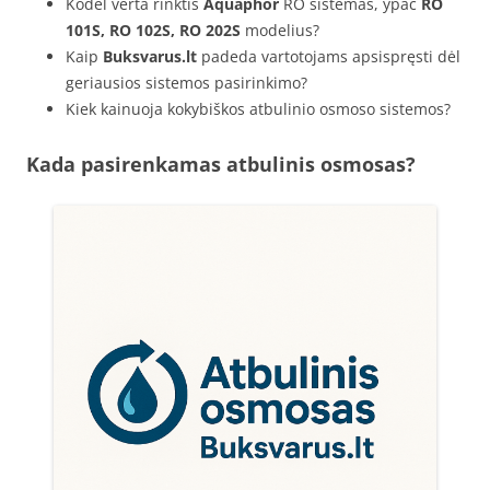
Kodėl verta rinktis
Aquaphor
RO sistemas, ypač
RO
101S, RO 102S, RO 202S
modelius?
Kaip
Buksvarus.lt
padeda vartotojams apsispręsti dėl
geriausios sistemos pasirinkimo?
Kiek kainuoja kokybiškos atbulinio osmoso sistemos?
Kada pasirenkamas atbulinis osmosas?