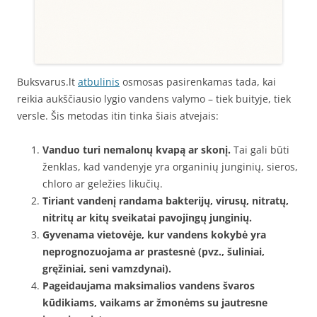
Buksvarus.lt
atbulinis
osmosas pasirenkamas tada, kai
reikia aukščiausio lygio vandens valymo – tiek buityje, tiek
versle. Šis metodas itin tinka šiais atvejais:
Vanduo turi nemalonų kvapą ar skonį.
Tai gali būti
ženklas, kad vandenyje yra organinių junginių, sieros,
chloro ar geležies likučių.
Tiriant vandenį randama bakterijų, virusų, nitratų,
nitritų ar kitų sveikatai pavojingų junginių.
Gyvenama vietovėje, kur vandens kokybė yra
neprognozuojama ar prastesnė (pvz., šuliniai,
gręžiniai, seni vamzdynai).
Pageidaujama maksimalios vandens švaros
kūdikiams, vaikams ar žmonėms su jautresne