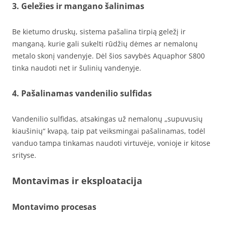
3. Geležies ir mangano šalinimas
Be kietumo druskų, sistema pašalina tirpią geležį ir
manganą, kurie gali sukelti rūdžių dėmes ar nemalonų
metalo skonį vandenyje. Dėl šios savybės Aquaphor S800
tinka naudoti net ir šulinių vandenyje.
4. Pašalinamas vandenilio sulfidas
Vandenilio sulfidas, atsakingas už nemalonų „supuvusių
kiaušinių“ kvapą, taip pat veiksmingai pašalinamas, todėl
vanduo tampa tinkamas naudoti virtuvėje, vonioje ir kitose
srityse.
Montavimas ir eksploatacija
Montavimo procesas