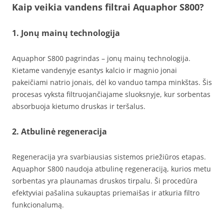
Kaip veikia vandens filtrai Aquaphor S800?
1. Jonų mainų technologija
Aquaphor S800 pagrindas – jonų mainų technologija.
Kietame vandenyje esantys kalcio ir magnio jonai
pakeičiami natrio jonais, dėl ko vanduo tampa minkštas. Šis
procesas vyksta filtruojančiajame sluoksnyje, kur sorbentas
absorbuoja kietumo druskas ir teršalus.
2. Atbulinė regeneracija
Regeneracija yra svarbiausias sistemos priežiūros etapas.
Aquaphor S800 naudoja atbulinę regeneraciją, kurios metu
sorbentas yra plaunamas druskos tirpalu. Ši procedūra
efektyviai pašalina sukauptas priemaišas ir atkuria filtro
funkcionalumą.