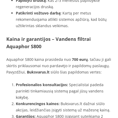
Papildyti druską:
Kas 2–3 mėnesius papildykite
regeneracijos druską.
Patikrinti vožtuvo darbą:
Kartą per metus
rekomenduojama atlikti sistemos apžiūrą, kad būtų
užtikrintas sklandus veikimas.
Kaina ir garantijos
– Vandens filtrai
Aquaphor S800
Aquaphor S800 kaina prasideda nuo
700 eurų
, tačiau ji gali
skirtis priklausomai nuo pardavėjo ir papildomų paslaugų.
Pavyzdžiui,
Buksvarus.lt
siūlo šias papildomas vertes:
Profesionalios konsultacijos:
Specialistai padeda
parinkti tinkamiausią sistemą pagal jūsų vandens
kokybę.
Konkurencingos kainos:
Buksvarus.lt dažnai siūlo
akcijas, leidžiančias įsigyti sistemą už mažesnę kainą.
Garantijos:
Aquaphor S800 įsigyjant suteikiama 2