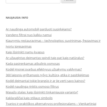
NAUJAUSIA INFO
Ar naudinga automobilį parduoti supirkėjams?
Vandens filtrai nuo kalkių namui
Kiaurymių restauravimas – technologijos: suvirinimas, frezavimas ir
įvorių įpresavimas
Kaip išsirinkti namų kvapus
Ar užaugintas deimantas spindi taip pat kaip natūralus?
Kada pasirenkamas atbulinis osmosas
Kodėl įmonei svarbus efektyvus užsakymų valdymas?
360 laipsnių grįžtamasis ryšys: kultūra, etika ir pasitikėjimas
Kodėl deimantai tokie brangūs ir ar jie verti savo kainos?
Kodėl naudinga rinktis osmoso filtrus
Masažo stalas: kaip išsirinkti tinkamiausią variantą?
Kaklaraiščiai kaip stiliaus simbolis
Tvarios ir praktiškos alternatyvos profesionalams – Vienkartiniai