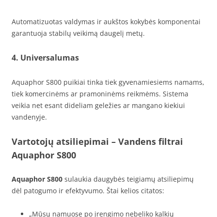
Automatizuotas valdymas ir aukštos kokybės komponentai
garantuoja stabilų veikimą daugelį metų.
4. Universalumas
Aquaphor S800 puikiai tinka tiek gyvenamiesiems namams,
tiek komercinėms ar pramoninėms reikmėms. Sistema
veikia net esant dideliam geležies ar mangano kiekiui
vandenyje.
Vartotojų atsiliepimai
– Vandens filtrai
Aquaphor S800
Aquaphor S800
sulaukia daugybės teigiamų atsiliepimų
dėl patogumo ir efektyvumo. Štai kelios citatos:
„Mūsų namuose po įrengimo nebeliko kalkių