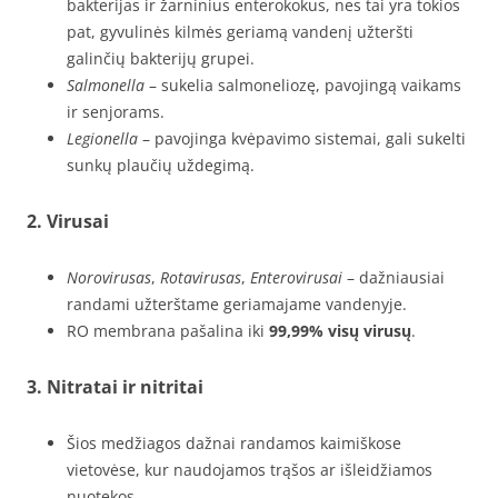
bakterijas ir žarninius enterokokus, nes tai yra tokios
pat, gyvulinės kilmės geriamą vandenį užteršti
galinčių bakterijų grupei.
Salmonella
– sukelia salmoneliozę, pavojingą vaikams
ir senjorams.
Legionella
– pavojinga kvėpavimo sistemai, gali sukelti
sunkų plaučių uždegimą.
2.
Virusai
Norovirusas
,
Rotavirusas
,
Enterovirusai
– dažniausiai
randami užterštame geriamajame vandenyje.
RO membrana pašalina iki
99,99% visų virusų
.
3.
Nitratai ir nitritai
Šios medžiagos dažnai randamos kaimiškose
vietovėse, kur naudojamos trąšos ar išleidžiamos
nuotekos.