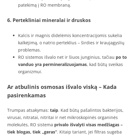
patekimą į RO membraną.
6.
Pertekliniai mineralai ir druskos
Kalcis ir magnis didelėmis koncentracijomis sukelia
kalkėjimą, o natrio perteklius – širdies ir kraujagyslių
problemas.
RO sistemos išvalo net ir šiuos junginius, tačiau
po to
vanduo yra permineralizuojamas
, kad būtų sveikas
organizmui.
Ar atbulinis osmosas išvalo viską – Kada
pasirenkamas
Trumpas atsakymas:
taip
. Kad būtų pašalintos bakterijos,
virusai, nitratai, nitritai ir net mikroskopinės organinės
molekulės, RO sistema
privalo išvalyti visas medžiagas –
tiek blogas, tiek „geras“
. Kitaip tariant, jei filtras sugeba