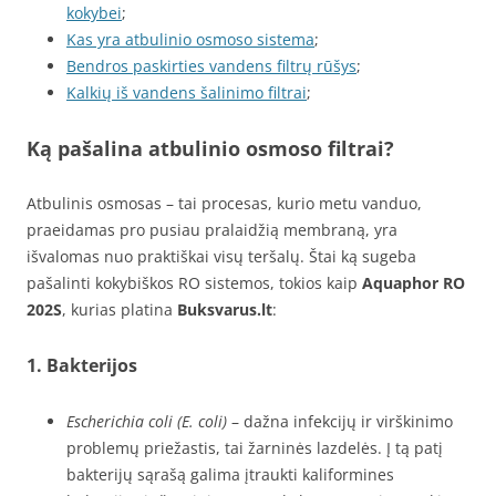
kokybei
;
Kas yra atbulinio osmoso sistema
;
Bendros paskirties vandens filtrų rūšys
;
Kalkių iš vandens šalinimo filtrai
;
Ką pašalina atbulinio osmoso filtrai?
Atbulinis osmosas – tai procesas, kurio metu vanduo,
praeidamas pro pusiau pralaidžią membraną, yra
išvalomas nuo praktiškai visų teršalų. Štai ką sugeba
pašalinti kokybiškos RO sistemos, tokios kaip
Aquaphor RO
202S
, kurias platina
Buksvarus.lt
:
1.
Bakterijos
Escherichia coli (E. coli)
– dažna infekcijų ir virškinimo
problemų priežastis, tai žarninės lazdelės. Į tą patį
bakterijų sąrašą galima įtraukti kaliformines