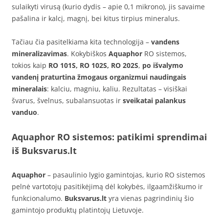
sulaikyti virusą (kurio dydis – apie 0,1 mikrono), jis savaime
pašalina ir kalcį, magnį, bei kitus tirpius mineralus.
Tačiau čia pasitelkiama kita technologija –
vandens
mineralizavimas
. Kokybiškos
Aquaphor
RO sistemos,
tokios kaip
RO 101S, RO 102S, RO 202S
,
po išvalymo
vandenį praturtina žmogaus organizmui naudingais
mineralais
: kalciu, magniu, kaliu. Rezultatas – visiškai
švarus, švelnus, subalansuotas ir
sveikatai palankus
vanduo
.
Aquaphor RO sistemos: patikimi sprendimai
iš
Buksvarus.lt
Aquaphor
– pasaulinio lygio gamintojas, kurio RO sistemos
pelnė vartotojų pasitikėjimą dėl kokybės, ilgaamžiškumo ir
funkcionalumo.
Buksvarus.lt
yra vienas pagrindinių šio
gamintojo produktų platintojų Lietuvoje.