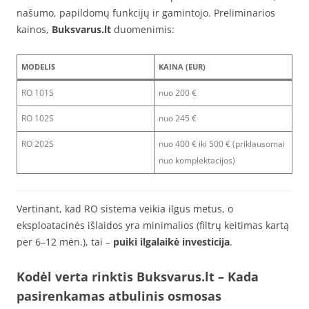
našumo, papildomų funkcijų ir gamintojo. Preliminarios
kainos,
Buksvarus.lt
duomenimis:
MODELIS
KAINA (EUR)
RO 101S
nuo 200 €
RO 102S
nuo 245 €
RO 202S
nuo 400 € iki 500 € (priklausomai
nuo komplektacijos)
Vertinant, kad RO sistema veikia ilgus metus, o
eksploatacinės išlaidos yra minimalios (filtrų keitimas kartą
per 6–12 mėn.), tai –
puiki ilgalaikė investicija
.
Kodėl verta rinktis Buksvarus.lt – Kada
pasirenkamas atbulinis osmosas