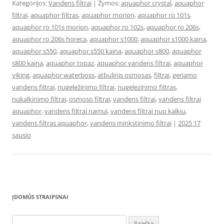
Kategorijos:
Vandens filtrai
| Žymos:
aquaphor crystal
,
aquaphor
filtrai
,
aquaphor filtras
,
aquaphor morion
,
aquaphor ro 101s
,
aquaphor ro 101s morion
,
aquaphor ro 102s
,
aquaphor ro 206s
,
aquaphor ro 206s horeca
,
aquaphor s1000
,
aquaphor s1000 kaina
,
aquaphor s550
,
aquaphor s550 kaina
,
aquaphor s800
,
aquaphor
s800 kaina
,
aquaphor topaz
,
aquaphor vandens filtrai
,
aquaphor
viking
,
aquaphor waterboss
,
atbulinis osmosas
,
filtrai
,
geriamo
vandens filtrai
,
nugeležinimo filtrai
,
nugelezinimo filtras
,
nukalkinimo filtrai
,
osmoso filtrai
,
vandens filtrai
,
vandens filtrai
aquaphor
,
vandens filtrai namui
,
vandens filtrai nuo kalkiu
,
vandens filtras aquaphor
,
vandens minkstinimo filtrai
|
2025 17
sausio
ĮDOMŪS STRAIPSNAI
Ieškoti: