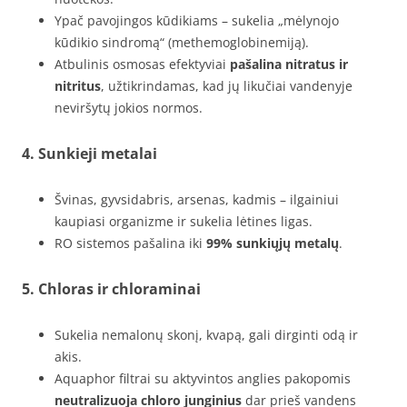
Ypač pavojingos kūdikiams – sukelia „mėlynojo
kūdikio sindromą“ (methemoglobinemiją).
Atbulinis osmosas efektyviai
pašalina nitratus ir
nitritus
, užtikrindamas, kad jų likučiai vandenyje
neviršytų jokios normos.
4.
Sunkieji metalai
Švinas, gyvsidabris, arsenas, kadmis – ilgainiui
kaupiasi organizme ir sukelia lėtines ligas.
RO sistemos pašalina iki
99% sunkiųjų metalų
.
5.
Chloras ir chloraminai
Sukelia nemalonų skonį, kvapą, gali dirginti odą ir
akis.
Aquaphor filtrai su aktyvintos anglies pakopomis
neutralizuoja chloro junginius
dar prieš vandens