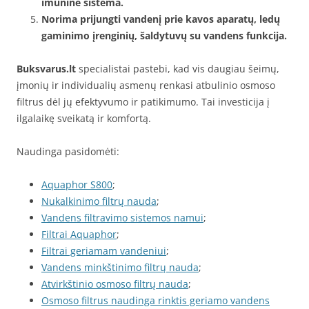
imunine sistema.
Norima prijungti vandenį prie kavos aparatų, ledų
gaminimo įrenginių, šaldytuvų su vandens funkcija.
Buksvarus.lt
specialistai pastebi, kad vis daugiau šeimų,
įmonių ir individualių asmenų renkasi atbulinio osmoso
filtrus dėl jų efektyvumo ir patikimumo. Tai investicija į
ilgalaikę sveikatą ir komfortą.
Naudinga pasidomėti:
Aquaphor S800
;
Nukalkinimo filtrų nauda
;
Vandens filtravimo sistemos namui
;
Filtrai Aquaphor
;
Filtrai geriamam vandeniui
;
Vandens minkštinimo filtrų nauda
;
Atvirkštinio osmoso filtrų nauda
;
Osmoso filtrus naudinga rinktis geriamo vandens