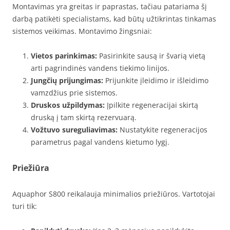
Montavimas yra greitas ir paprastas, tačiau patariama šį
darbą patikėti specialistams, kad būtų užtikrintas tinkamas
sistemos veikimas. Montavimo žingsniai:
Vietos parinkimas:
Pasirinkite sausą ir švarią vietą
arti pagrindinės vandens tiekimo linijos.
Jungčių prijungimas:
Prijunkite įleidimo ir išleidimo
vamzdžius prie sistemos.
Druskos užpildymas:
Įpilkite regeneracijai skirtą
druską į tam skirtą rezervuarą.
Vožtuvo sureguliavimas:
Nustatykite regeneracijos
parametrus pagal vandens kietumo lygį.
Priežiūra
Aquaphor S800 reikalauja minimalios priežiūros. Vartotojai
turi tik: