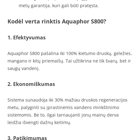
metų garantija, kuri gali būti pratęsta.
Kodėl verta rinktis Aquaphor S800?
1. Efektyvumas
Aquaphor S800 pašalina iki 100% kietumo druskų, geležies,
mangano ir kitų priemaišų. Tai užtikrina ne tik švarų, bet ir
saugų vandenį.
2. Ekonomiškumas
Sistema sunaudoja iki 30% mažiau druskos regeneracijos
metu, palyginti su įprastinėmis vandens minkštinimo
sistemomis. Be to, ilgai tarnaujanti jonų mainų derva
leidžia išvengti dažnų keitimų.
3. Patikimumas