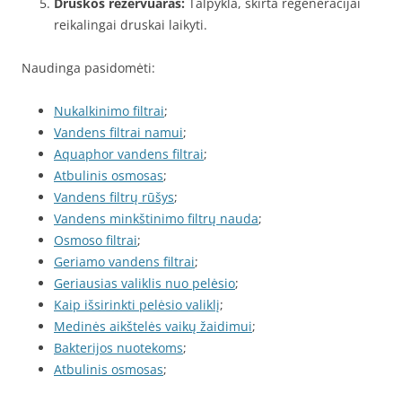
Druskos rezervuaras:
Talpykla, skirta regeneracijai
reikalingai druskai laikyti.
Naudinga pasidomėti:
Nukalkinimo filtrai
;
Vandens filtrai namui
;
Aquaphor vandens filtrai
;
Atbulinis osmosas
;
Vandens filtrų rūšys
;
Vandens minkštinimo filtrų nauda
;
Osmoso filtrai
;
Geriamo vandens filtrai
;
Geriausias valiklis nuo pelėsio
;
Kaip išsirinkti pelėsio valiklį
;
Medinės aikštelės vaikų žaidimui
;
Bakterijos nuotekoms
;
Atbulinis osmosas
;