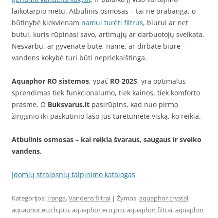
laikotarpio metu. Atbulinis osmosas – tai ne prabanga, o
būtinybė kiekvienam
namui turėti filtrus
, biurui ar net
butui, kuris rūpinasi savo, artimųjų ar darbuotojų sveikata.
Nesvarbu, ar gyvenate bute, name, ar dirbate biure –
vandens kokybė turi būti nepriekaištinga.
Aquaphor RO sistemos
, ypač
RO 202S
, yra optimalus
sprendimas tiek funkcionalumo, tiek kainos, tiek komforto
prasme. O
Buksvarus.lt
pasirūpins, kad nuo pirmo
žingsnio iki paskutinio lašo jūs turėtumėte viską, ko reikia.
Atbulinis osmosas – kai reikia švaraus, saugaus ir sveiko
vandens.
Įdomių straipsnių talpinimo katalogas
Kategorijos:
Įranga
,
Vandens filtrai
| Žymos:
aquaphor crystal
,
aquaphor eco h pro
,
aquaphor eco pro
,
aquaphor filtrai
,
aquaphor