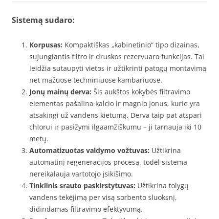
Sistemą sudaro:
Korpusas:
Kompaktiškas „kabinetinio“ tipo dizainas,
sujungiantis filtro ir druskos rezervuaro funkcijas. Tai
leidžia sutaupyti vietos ir užtikrinti patogų montavimą
net mažuose techniniuose kambariuose.
Jonų mainų derva:
Šis aukštos kokybės filtravimo
elementas pašalina kalcio ir magnio jonus, kurie yra
atsakingi už vandens kietumą. Derva taip pat atspari
chlorui ir pasižymi ilgaamžiškumu – ji tarnauja iki 10
metų.
Automatizuotas valdymo vožtuvas:
Užtikrina
automatinį regeneracijos procesą, todėl sistema
nereikalauja vartotojo įsikišimo.
Tinklinis srauto paskirstytuvas:
Užtikrina tolygų
vandens tekėjimą per visą sorbento sluoksnį,
didindamas filtravimo efektyvumą.