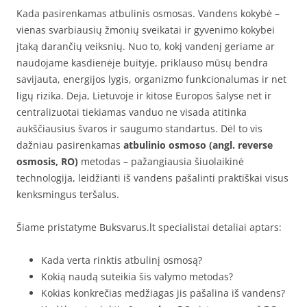
Kada pasirenkamas atbulinis osmosas. Vandens kokybė –
vienas svarbiausių žmonių sveikatai ir gyvenimo kokybei
įtaką darančių veiksnių. Nuo to, kokį vandenį geriame ar
naudojame kasdienėje buityje, priklauso mūsų bendra
savijauta, energijos lygis, organizmo funkcionalumas ir net
ligų rizika. Deja, Lietuvoje ir kitose Europos šalyse net ir
centralizuotai tiekiamas vanduo ne visada atitinka
aukščiausius švaros ir saugumo standartus. Dėl to vis
dažniau pasirenkamas
atbulinio osmoso (angl. reverse
osmosis, RO)
metodas – pažangiausia šiuolaikinė
technologija, leidžianti iš vandens pašalinti praktiškai visus
kenksmingus teršalus.
Šiame pristatyme Buksvarus.lt specialistai detaliai aptars:
Kada verta rinktis atbulinį osmosą?
Kokią naudą suteikia šis valymo metodas?
Kokias konkrečias medžiagas jis pašalina iš vandens?