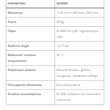
PARAMETRAS
REIKŠMĖ
Matmenys
1120 mm x 340 mm x 500 mm
Svoris
45 kg
Talpa
Iki 6000 litrų per regeneracijos
ciklą
Darbinis slėgis
1,5–7 bar
Maksimali vandens
30 °C
temperatūra
Pašalinami teršalai
Kietumo druskos, geležis,
manganas, vandenilio sulfidas
Filtruojantis elementas
Jonų mainų derva
Druskos sunaudojimas
Iki 30% mažesnis nei tradicinėse
sistemose