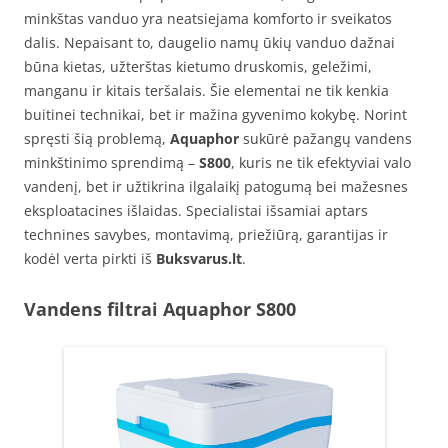
minkštas vanduo yra neatsiejama komforto ir sveikatos
dalis. Nepaisant to, daugelio namų ūkių vanduo dažnai
būna kietas, užterštas kietumo druskomis, geležimi,
manganu ir kitais teršalais. Šie elementai ne tik kenkia
buitinei technikai, bet ir mažina gyvenimo kokybę. Norint
spręsti šią problemą,
Aquaphor
sukūrė pažangų vandens
minkštinimo sprendimą –
S800
, kuris ne tik efektyviai valo
vandenį, bet ir užtikrina ilgalaikį patogumą bei mažesnes
eksploatacines išlaidas. Specialistai išsamiai aptars
technines savybes, montavimą, priežiūrą, garantijas ir
kodėl verta pirkti iš
Buksvarus.lt
.
Vandens filtrai Aquaphor S800