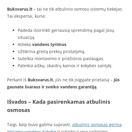
Buksvarus.lt
– tai ne tik atbulinio osmoso sistemų tiekėjas.
Tai ekspertai, kurie:
Padeda išsirinkti geriausią sprendimą pagal jūsų
situaciją.
Atlieka
vandens tyrimus
.
Užtikrina greitą prekių pristatymą.
Suteikia montavimo ir priežiūros paslaugas.
Pateikia aiškų, skaidrų kainos ir kokybės santykį.
Perkant iš
Buksvarus.lt
, jūs ne tik įsigyjate prietaisą –
jūs
gaunate švaraus ir sveiko vandens garantiją
.
Išvados – Kada pasirenkamas atbulinis
osmosas
Taigi, kaip buvo galima suprasti,
atbulinis osmosas gerina
geriamo vandens kokybę
ir palaiko jį viso vartojimo