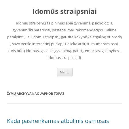
Pereiti
prie
Idomūs straipsniai
turinio
Įdomių straipsnių talpinimas apie gyvenimą, psichologiją,
gyvenimiški patarimai, pastebėjimai, rekomendacijos. Galime
patalpinti Jūsų įdomų straipsnį, gausite kokybišką atgalinę nuorodą
į savo verslo internetinį puslapį. Belieka atsiųsti mums straipsnį,
kuris būtų įdomus, gal apie gyvenimą, patirtį, emocijas, galimybes –
Idomusstraipsniai.lt
Meniu
ŽYMŲ ARCHYVAI:
AQUAPHOR TOPAZ
Kada pasirenkamas atbulinis osmosas