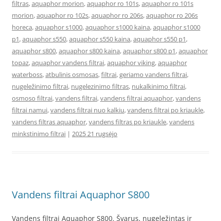
filtras
,
aquaphor morion
,
aquaphor ro 101s
,
aquaphor ro 101s
morion
,
aquaphor ro 102s
,
aquaphor ro 206s
,
aquaphor ro 206s
horeca
,
aquaphor s1000
,
aquaphor s1000 kaina
,
aquaphor s1000
p1
,
aquaphor s550
,
aquaphor s550 kaina
,
aquaphor s550 p1
,
aquaphor s800
,
aquaphor s800 kaina
,
aquaphor s800 p1
,
aquaphor
topaz
,
aquaphor vandens filtrai
,
aquaphor viking
,
aquaphor
waterboss
,
atbulinis osmosas
,
filtrai
,
geriamo vandens filtrai
,
nugeležinimo filtrai
,
nugelezinimo filtras
,
nukalkinimo filtrai
,
osmoso filtrai
,
vandens filtrai
,
vandens filtrai aquaphor
,
vandens
filtrai namui
,
vandens filtrai nuo kalkiu
,
vandens filtrai po kriaukle
,
vandens filtras aquaphor
,
vandens filtras po kriaukle
,
vandens
minkstinimo filtrai
|
2025 21 rugsėjo
Vandens filtrai Aquaphor S800
Vandens filtrai Aquaphor S800. Švarus, nugeležintas ir