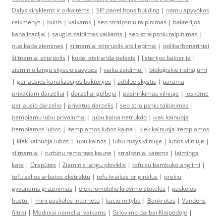
Dalys viryklėms ir orkaitėms
|
SIP panel hous building
|
namu apyvokos
reikmenys
|
buitis
|
vaikams
|
seo straipsniu talpinimas
|
bakterijos
kanalizacijai
|
saugus zaidimas vaikams
|
seo straipsniu talpinimas
|
nuo kada ziemines
|
siltnamiai stipruolis atsiliepimai
|
polikarbonatiniai
šiltnamiai stipruolis
|
kodel atsiranda pelesis
|
listerijos bakterija
|
zieminio langu skyscio savybes
|
vaiku zaidimui
|
bioloģiskie risinājumi
|
geriausios kanalizacijos bakterijos
|
adblue skystis
|
parama
privaciam darzeliui
|
darzeliai gelbeja
|
pasirinkimas vilniuje
|
ieskome
geriausio darzelio
|
privatus darzelis
|
seo straipsniu talpinimas
|
itempiamu lubu privalumai
|
lubu kaina netrukdo
|
kiek kainuoja
itempiamos lubos
|
itempiamos lubos kaina
|
kiek kainuoja itempiamos
|
kiek kainuoja lubos
|
lubu kainos
|
lubu rusys vilniuje
|
lubos vilniuje
|
siltnamiai
|
turbinu remontas kaune
|
straipsniai katems
|
laiminga
kate
|
Orapūtės
|
Zieminis langu ploviklis
|
tofu su bambuko anglimi
|
tofu zalios arbatos ekstraktu
|
tofu kraikas originalus
|
prekiu
gyvunams grazinimas
|
elektromobiliu krovimo stoteles
|
paskolos
bustui
|
mini paskolos internetu
|
kaciu mityba
|
Bankrotas
|
Vandens
filtrai
|
Mediniai nameliai vaikams
|
Griovimo darbai Klaipedoje
|