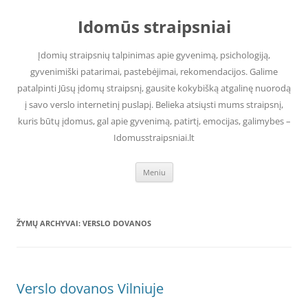
Pereiti
prie
Idomūs straipsniai
turinio
Įdomių straipsnių talpinimas apie gyvenimą, psichologiją,
gyvenimiški patarimai, pastebėjimai, rekomendacijos. Galime
patalpinti Jūsų įdomų straipsnį, gausite kokybišką atgalinę nuorodą
į savo verslo internetinį puslapį. Belieka atsiųsti mums straipsnį,
kuris būtų įdomus, gal apie gyvenimą, patirtį, emocijas, galimybes –
Idomusstraipsniai.lt
Meniu
ŽYMŲ ARCHYVAI:
VERSLO DOVANOS
Verslo dovanos Vilniuje