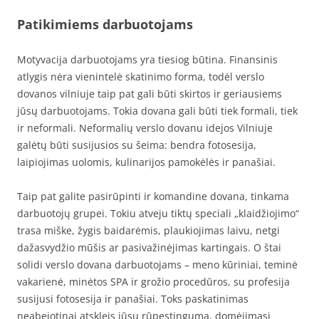
Patikimiems darbuotojams
Motyvacija darbuotojams yra tiesiog būtina. Finansinis
atlygis nėra vienintelė skatinimo forma, todėl verslo
dovanos vilniuje taip pat gali būti skirtos ir geriausiems
jūsų darbuotojams. Tokia dovana gali būti tiek formali, tiek
ir neformali. Neformalių verslo dovanu idejos Vilniuje
galėtų būti susijusios su šeima: bendra fotosesija,
laipiojimas uolomis, kulinarijos pamokėlės ir panašiai.
Taip pat galite pasirūpinti ir komandine dovana, tinkama
darbuotojų grupei. Tokiu atveju tiktų speciali „klaidžiojimo“
trasa miške, žygis baidarėmis, plaukiojimas laivu, netgi
dažasvydžio mūšis ar pasivažinėjimas kartingais. O štai
solidi verslo dovana darbuotojams – meno kūriniai, teminė
vakarienė, minėtos SPA ir grožio procedūros, su profesija
susijusi fotosesija ir panašiai. Toks paskatinimas
neabejotinai atskleis jūsų rūpestingumą, domėjimąsi