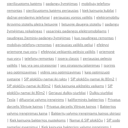
sterilizuotoms katėms
|
padangų žymėjimas
|
mobiliųjų telefonų
remontas
|
sterilizuotoms katėms geriausias
|
kiek kainuoja kubilai
|
dažnai gendantys telefonai
|
geriausias vonios valiklis
|
elektromobiliu
ikrovimo stoteliu pletra lietuvoje
|
lietuvoje daugeja stoteliu
|
padangų
žymėjimas reikalingas
|
vasarinės padangos elektromobiliams
|
naudingas žieminių padangų žymėjimas
|
kuo naudingas remontas
|
mobiliųjų telefonų remontas
|
geriausias valiklis peliui
|
efektyvi
priemone nuo voru
|
efektyviai veikiantis pelėsio valiklis
|
priemonė
nuo vorų
|
telefonų remontas
|
josera classic
|
geriausias pelesio
valiklis
|
kas yra seo straipsniai
|
seo straipsniu talpinimas
|
isorinis
seo optimizavimas
|
vidinis seo optimizavimas
|
kaip optimizuoti
svetaine
|
SIP plokščių namai iki raktų
|
SIP plokščių namai iki 80m2
|
SIP plokščių namai iki 80m2
|
Kiek kainuoja aikštelės vaikams
|
SIP
plokščių namai iki 80m2
|
Geriausi dulkių siurbliai
|
Dulkiu siurbliai
Tesla
|
difuzoriai valymo įrenginims
|
kaliforminės bakterijos
|
Privatus
darzelis Vilniuje kainos
|
Privatus darzelis Vilniuje kainos
|
Bakterijos
valymo įrenginimas kaina
|
Bakterijų valymo įrenginiams kainos skiriasi
|
Kiek kainuoja bakterijos nuotekoms
|
Namai iš SIP plokščių
|
SIP sodo
nameliai gyvenimui
|
Kiek kainuoja bakterijos valymo įrenginims
|