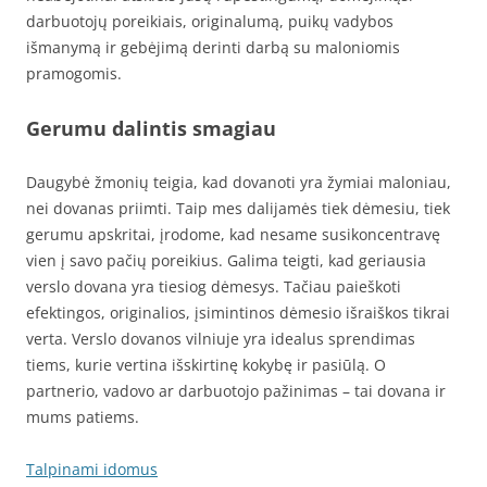
darbuotojų poreikiais, originalumą, puikų vadybos
išmanymą ir gebėjimą derinti darbą su maloniomis
pramogomis.
Gerumu dalintis smagiau
Daugybė žmonių teigia, kad dovanoti yra žymiai maloniau,
nei dovanas priimti. Taip mes dalijamės tiek dėmesiu, tiek
gerumu apskritai, įrodome, kad nesame susikoncentravę
vien į savo pačių poreikius. Galima teigti, kad geriausia
verslo dovana yra tiesiog dėmesys. Tačiau paieškoti
efektingos, originalios, įsimintinos dėmesio išraiškos tikrai
verta. Verslo dovanos vilniuje yra idealus sprendimas
tiems, kurie vertina išskirtinę kokybę ir pasiūlą. O
partnerio, vadovo ar darbuotojo pažinimas – tai dovana ir
mums patiems.
Talpinami idomus