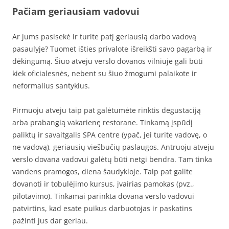
Pačiam geriausiam vadovui
Ar jums pasisekė ir turite patį geriausią darbo vadovą
pasaulyje? Tuomet išties privalote išreikšti savo pagarbą ir
dėkingumą. Šiuo atveju verslo dovanos vilniuje gali būti
kiek oficialesnės, nebent su šiuo žmogumi palaikote ir
neformalius santykius.
Pirmuoju atveju taip pat galėtumėte rinktis degustaciją
arba prabangią vakarienę restorane. Tinkamą įspūdį
paliktų ir savaitgalis SPA centre (ypač, jei turite vadovę, o
ne vadovą), geriausių viešbučių paslaugos. Antruoju atveju
verslo dovana vadovui galėtų būti netgi bendra. Tam tinka
vandens pramogos, diena šaudykloje. Taip pat galite
dovanoti ir tobulėjimo kursus, įvairias pamokas (pvz.,
pilotavimo). Tinkamai parinkta dovana verslo vadovui
patvirtins, kad esate puikus darbuotojas ir paskatins
pažinti jus dar geriau.