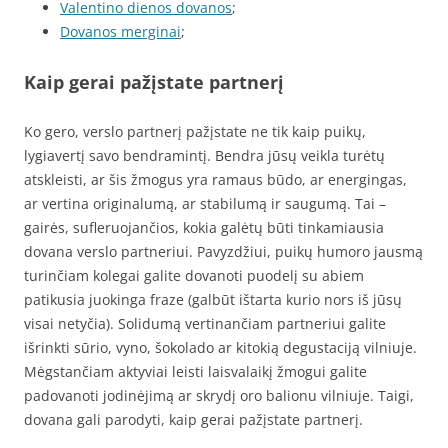
Valentino dienos dovanos
;
Dovanos merginai
;
Kaip gerai pažįstate partnerį
Ko gero, verslo partnerį pažįstate ne tik kaip puikų,
lygiavertį savo bendramintį. Bendra jūsų veikla turėtų
atskleisti, ar šis žmogus yra ramaus būdo, ar energingas,
ar vertina originalumą, ar stabilumą ir saugumą. Tai –
gairės, sufleruojančios, kokia galėtų būti tinkamiausia
dovana verslo partneriui. Pavyzdžiui, puikų humoro jausmą
turinčiam kolegai galite dovanoti puodelį su abiem
patikusia juokinga fraze (galbūt ištarta kurio nors iš jūsų
visai netyčia). Solidumą vertinančiam partneriui galite
išrinkti sūrio, vyno, šokolado ar kitokią degustaciją vilniuje.
Mėgstančiam aktyviai leisti laisvalaikį žmogui galite
padovanoti jodinėjimą ar skrydį oro balionu vilniuje. Taigi,
dovana gali parodyti, kaip gerai pažįstate partnerį.