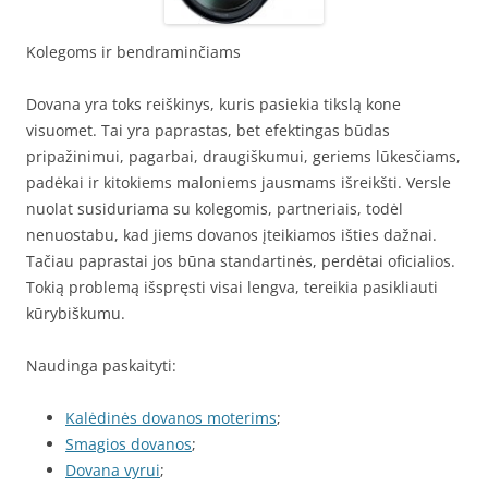
Kolegoms ir bendraminčiams
Dovana yra toks reiškinys, kuris pasiekia tikslą kone
visuomet. Tai yra paprastas, bet efektingas būdas
pripažinimui, pagarbai, draugiškumui, geriems lūkesčiams,
padėkai ir kitokiems maloniems jausmams išreikšti. Versle
nuolat susiduriama su kolegomis, partneriais, todėl
nenuostabu, kad jiems dovanos įteikiamos išties dažnai.
Tačiau paprastai jos būna standartinės, perdėtai oficialios.
Tokią problemą išspręsti visai lengva, tereikia pasikliauti
kūrybiškumu.
Naudinga paskaityti:
Kalėdinės dovanos moterims
;
Smagios dovanos
;
Dovana vyrui
;