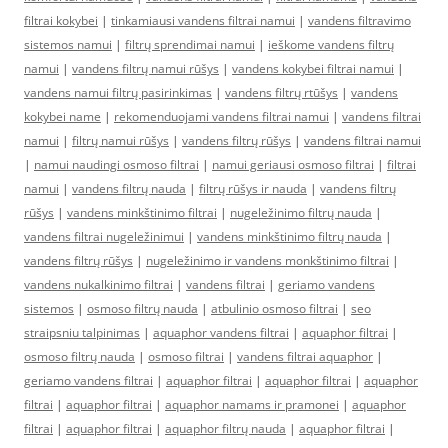
filtrai kokybei
|
tinkamiausi vandens filtrai namui
|
vandens filtravimo
sistemos namui
|
filtrų sprendimai namui
|
ieškome vandens filtrų
namui
|
vandens filtrų namui rūšys
|
vandens kokybei filtrai namui
|
vandens namui filtrų pasirinkimas
|
vandens filtrų rtūšys
|
vandens
kokybei name
|
rekomenduojami vandens filtrai namui
|
vandens filtrai
namui
|
filtrų namui rūšys
|
vandens filtrų rūšys
|
vandens filtrai namui
|
namui naudingi osmoso filtrai
|
namui geriausi osmoso filtrai
|
filtrai
namui
|
vandens filtrų nauda
|
filtrų rūšys ir nauda
|
vandens filtrų
rūšys
|
vandens minkštinimo filtrai
|
nugeležinimo filtrų nauda
|
vandens filtrai nugeležinimui
|
vandens minkštinimo filtrų nauda
|
vandens filtrų rūšys
|
nugeležinimo ir vandens monkštinimo filtrai
|
vandens nukalkinimo filtrai
|
vandens filtrai
|
geriamo vandens
sistemos
|
osmoso filtrų nauda
|
atbulinio osmoso filtrai
|
seo
straipsniu talpinimas
|
aquaphor vandens filtrai
|
aquaphor filtrai
|
osmoso filtrų nauda
|
osmoso filtrai
|
vandens filtrai aquaphor
|
geriamo vandens filtrai
|
aquaphor filtrai
|
aquaphor filtrai
|
aquaphor
filtrai
|
aquaphor filtrai
|
aquaphor namams ir pramonei
|
aquaphor
filtrai
|
aquaphor filtrai
|
aquaphor filtrų nauda
|
aquaphor filtrai
|