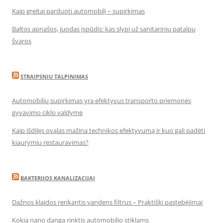
Kaip greitai parduoti automobilį – supirkimas
Baltos apnašos, juodas įspūdis: kas slypi už sanitarinių patalpų
švaros
STRAIPSNIU TALPINIMAS
Automobilių supirkimas yra efektyvus transporto priemonės
gyvavimo ciklo valdyme
Kaip išdilęs ovalas mažina technikos efektyvumą ir kuo gali padėti
kiaurymių restauravimas?
BAKTERIJOS KANALIZACIJAI
Dažnos klaidos renkantis vandens filtrus – Praktiški pastebėjimai
Kokią nano dangą rinktis automobilio stiklams