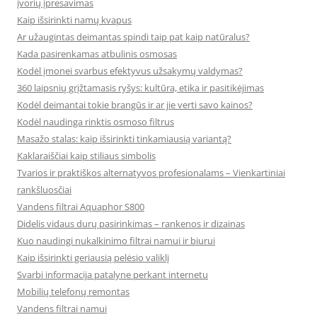
įvorių įpresavimas
Kaip išsirinkti namų kvapus
Ar užaugintas deimantas spindi taip pat kaip natūralus?
Kada pasirenkamas atbulinis osmosas
Kodėl įmonei svarbus efektyvus užsakymų valdymas?
360 laipsnių grįžtamasis ryšys: kultūra, etika ir pasitikėjimas
Kodėl deimantai tokie brangūs ir ar jie verti savo kainos?
Kodėl naudinga rinktis osmoso filtrus
Masažo stalas: kaip išsirinkti tinkamiausią variantą?
Kaklaraiščiai kaip stiliaus simbolis
Tvarios ir praktiškos alternatyvos profesionalams – Vienkartiniai
rankšluosčiai
Vandens filtrai Aquaphor S800
Didelis vidaus durų pasirinkimas – rankenos ir dizainas
Kuo naudingi nukalkinimo filtrai namui ir biurui
Kaip išsirinkti geriausią pelėsio valiklį
Svarbi informacija patalyne perkant internetu
Mobilių telefonų remontas
Vandens filtrai namui