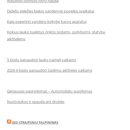
Atbulinio osmoso filtrų nauda
Didelio geležies kiekio vandenyje poveikis sveikatai
Kaip pagerinti vandens kokybę kavos aparatui
Kokius lauko tualetus rinktis sodams, sodyboms, statybų
aikštelėms
5 būdų panaudoti lauko namelį vaikams
2026 6 būdų panaudoti žaidimų aikšteles vaikams
Geriausias pasirinkimas – Automobilių supirkimas
Nuotraukos ir spauda ant drobės
SEO STRAIPSNIU TALPINIMAS