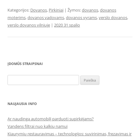
Kategorijos:
Dovanos
,
Pirkiniai
| Žymos:
dovanos
,
dovanos
moterims
,
dovanos vadovams
,
dovanos vyrams
,
verslo dovanos
,
verslo dovanos vilniuje
|
2020 31 spalio
ĮDOMŪS STRAIPSNAI
Ieškoti:
NAUJAUSIA INFO
Ar naudinga automobilį parduoti supirkėjams?
Vandens filtrai nuo kalkių namui
Kiaurymių restauravimas – technologijos: suvirinimas, frezavimas ir