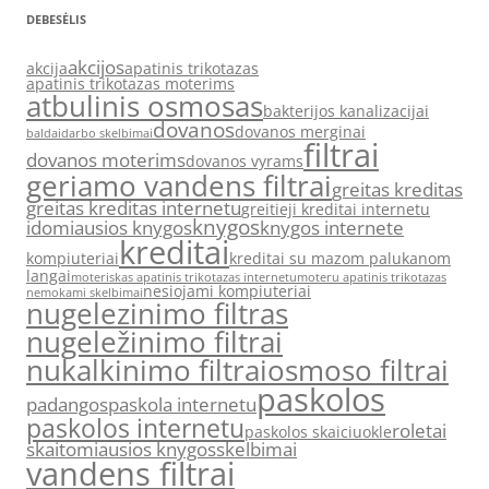
DEBESĖLIS
akcijos
akcija
apatinis trikotazas
apatinis trikotazas moterims
atbulinis osmosas
bakterijos kanalizacijai
dovanos
dovanos merginai
baldai
darbo skelbimai
filtrai
dovanos moterims
dovanos vyrams
geriamo vandens filtrai
greitas kreditas
greitas kreditas internetu
greitieji kreditai internetu
knygos
idomiausios knygos
knygos internete
kreditai
kompiuteriai
kreditai su mazom palukanom
langai
moteriskas apatinis trikotazas internetu
moteru apatinis trikotazas
nesiojami kompiuteriai
nemokami skelbimai
nugelezinimo filtras
nugeležinimo filtrai
nukalkinimo filtrai
osmoso filtrai
paskolos
padangos
paskola internetu
paskolos internetu
roletai
paskolos skaiciuokle
skaitomiausios knygos
skelbimai
vandens filtrai