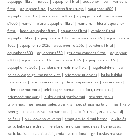
aquapgor filtrai ir nauda
|
aquaphor filtrai
|
aquaphor filtrai
|
vandens
filtrai
|
aquaphor filtrai
|
vandens filtru rusys
|
aquaphor s800
|
aquaphor ro-101s
|
aquaphor ro-102s
|
aquapgor s550
|
aquaphor
s1000
|
namui ir biurui aquaphor filtrai
|
namams ir biurui aquaphor
filtrai
|
kodel aquaphor filtrai
|
aquaphor filtrai
|
vandens filtrai
|
aquaphor filtrai
|
aquaphor ro-101s
|
aquaphor ro-202s
|
aquaphor ro-
102s
|
aquaphor ro-202s
|
aquaphor ro-206s
|
vandens filtrai
|
aquaphor s800
|
aquaphor s550
|
geriamo vandens filtrai
|
aquaphor
s1000
|
aquaphor ro 101s
|
aquaphor 102s
|
aquaphor ro 202s
|
aquaphor ro 206s
|
vandens minkstinimo filtrai
|
nugeležinimo filtrai
|
pelesio kvapa galima panaikinti
|
priemone nuo voru
|
lauko kubilai
pardavimui
|
priemonė nuo vorų
|
telefonų remontas
|
kas yra seo
|
priemone nuo voru
|
telefonų remontas
|
telefonų remontas
|
priemonė nuo vorų
|
lauko kubilai pardavimui
|
seo straipsniu
talpinimas
|
geriausias pelėsio valiklis
|
seo straipsniu talpinimas
|
kaip
isvengti pelesio atsiradimo namuose
|
kaip išsirinkti geriausią valiklį
pelėsiui
|
puiki dovana vaikams
|
smagiam žaidimui kieme
|
aikštelės
vaikų laiko praleidimui
|
telefonų remontas naudingas
|
geriausias
kaciu kraikas
|
dazniausiai gendantys telefonai
|
geriausias maistas