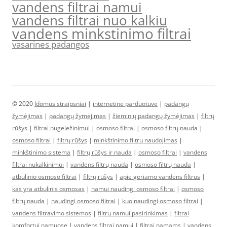
vandens filtrai namui
vandens filtrai nuo kalkiu
vandens minkstinimo filtrai
vasarines padangos
© 2020
Idomus straipsniai
|
internetine parduotuve
|
padangų
žymėjimas
|
padangų žymėjimas
|
žieminių padangų žymėjimas
|
filtrų
rūšys
|
filtrai nugeležinimui
|
osmoso filtrai
|
osmoso filtrų nauda
|
osmoso filtrai
|
filtrų rūšys
|
minkštinimo filtrų naudojimas
|
minkštinimo sistema
|
filtrų rūšys ir nauda
|
osmoso filtrai
|
vandens
filtrai nukalkinimui
|
vandens filtrų nauda
|
osmoso filtrų nauda
|
atbulinio osmoso filtrai
|
filtrų rūšys
|
apie geriamo vandens filtrus
|
kas yra atbulinis osmosas
|
namui naudingi osmoso filtrai
|
osmoso
filtrų nauda
|
naudingi osmoso filtrai
|
kuo naudingi osmoso filtrai
|
vandens filtravimo sistemos
|
filtrų namui pasirinkimas
|
filtrai
komfortui namuose
|
vandens filtrai namui
|
filtrai namams
|
vandens