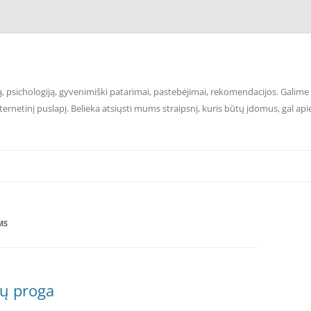
 psichologiją, gyvenimiški patarimai, pastebėjimai, rekomendacijos. Galime p
ernetinį puslapį. Belieka atsiųsti mums straipsnį, kuris būtų įdomus, gal api
MS
ų proga