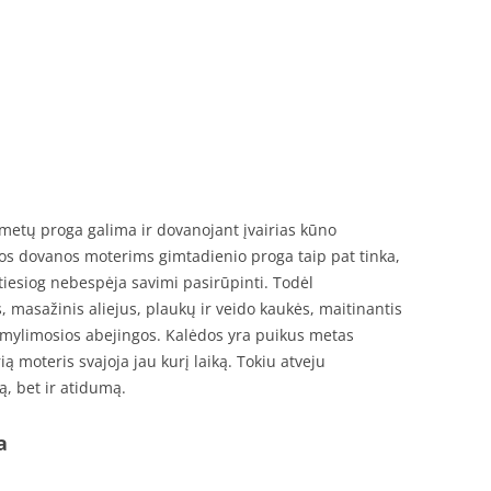
 metų proga galima ir dovanojant įvairias kūno
os dovanos moterims gimtadienio proga taip pat tinka,
 tiesiog nebespėja savimi pasirūpinti. Todėl
 masažinis aliejus, plaukų ir veido kaukės, maitinantis
 mylimosios abejingos. Kalėdos yra puikus metas
ą moteris svajoja jau kurį laiką. Tokiu atveju
, bet ir atidumą.
a