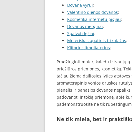
Dovana vyrui
;
Valentino dienos dovanos
;
Kosmetika internetu pigiau
;
Dovanos merginai
;
Spalvoti lęšiai
;
Moteriškas apatinis trikotažas
;
Klitorio stimuliatorius
;
Pradžiuginti moterį kaledu ir Naujųjų
priežiūros priemones, kosmetiką. Toki
tačiau žiemą dailiosios lyties atstovės
aromaterapinis vonios druskos rutulys,
pienelis ir panašios dovanos nepaliks
padovanoti ir tokią priemonę, apie kuri
pademonstruosite ne tik rūpestingumą
Ne tik miela, bet ir praktišk