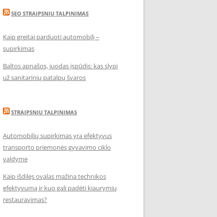
SEO STRAIPSNIU TALPINIMAS
Kaip greitai parduoti automobilį –
supirkimas
Baltos apnašos, juodas įspūdis: kas slypi
už sanitarinių patalpų švaros
STRAIPSNIU TALPINIMAS
Automobilių supirkimas yra efektyvus
transporto priemonės gyvavimo ciklo
valdyme
Kaip išdilęs ovalas mažina technikos
efektyvumą ir kuo gali padėti kiaurymių
restauravimas?