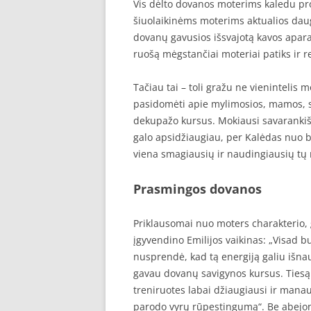
Vis dėlto dovanos moterims kaledu prog
šiuolaikinėms moterims aktualios daug
dovanų gavusios išsvajotą kavos apara
ruošą mėgstančiai moteriai patiks ir 
Tačiau tai – toli gražu ne vieninteli
pasidomėti apie mylimosios, mamos, s
dekupažo kursus. Mokiausi savarankiška
galo apsidžiaugiau, per Kalėdas nuo br
viena smagiausių ir naudingiausių tų 
Prasmingos dovanos
Priklausomai nuo moters charakterio, ga
įgyvendino Emilijos vaikinas: „Visad 
nusprendė, kad tą energiją galiu išna
gavau dovanų savigynos kursus. Tiesą 
treniruotes labai džiaugiausi ir mana
parodo vyrų rūpestingumą“. Be abejon