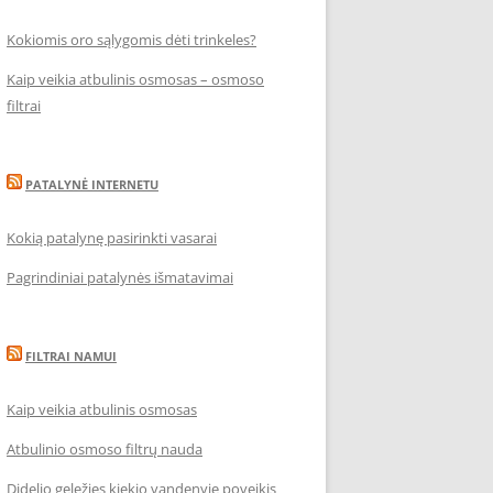
Kokiomis oro sąlygomis dėti trinkeles?
Kaip veikia atbulinis osmosas – osmoso
filtrai
PATALYNĖ INTERNETU
Kokią patalynę pasirinkti vasarai
Pagrindiniai patalynės išmatavimai
FILTRAI NAMUI
Kaip veikia atbulinis osmosas
Atbulinio osmoso filtrų nauda
Didelio geležies kiekio vandenyje poveikis