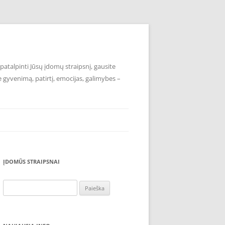
atalpinti Jūsų įdomų straipsnį, gausite
e gyvenimą, patirtį, emocijas, galimybes –
ĮDOMŪS STRAIPSNAI
Ieškoti: