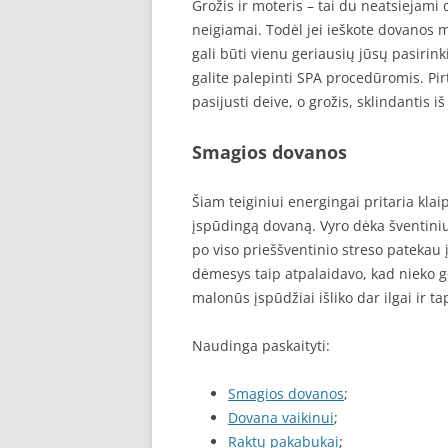
Grožis ir moteris – tai du neatsiejami 
neigiamai. Todėl jei ieškote dovanos 
gali būti vienu geriausių jūsų pasirink
galite palepinti SPA procedūromis. Pir
pasijusti deive, o grožis, sklindantis iš
Smagios dovanos
Šiam teiginiui energingai pritaria kla
įspūdingą dovaną. Vyro dėka šventini
po viso prieššventinio streso patekau 
dėmesys taip atpalaidavo, kad nieko g
malonūs įspūdžiai išliko dar ilgai ir t
Naudinga paskaityti:
Smagios dovanos
;
Dovana vaikinui
;
Raktų pakabukai
;