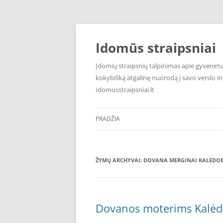
Pereiti
prie
turinio
Idomūs straipsniai
Įdomių straipsnių talpinimas apie gyvenimą,
kokybišką atgalinę nuorodą į savo verslo int
Idomusstraipsniai.lt
PRADŽIA
ŽYMŲ ARCHYVAI:
DOVANA MERGINAI KALEDO
Dovanos moterims Kalėd