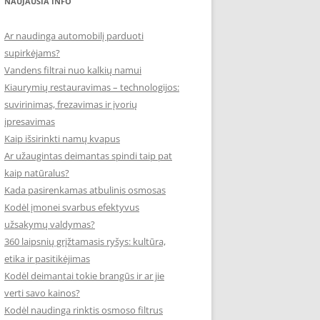
NAUJAUSIA INFO
Ar naudinga automobilį parduoti
supirkėjams?
Vandens filtrai nuo kalkių namui
Kiaurymių restauravimas – technologijos:
suvirinimas, frezavimas ir įvorių
įpresavimas
Kaip išsirinkti namų kvapus
Ar užaugintas deimantas spindi taip pat
kaip natūralus?
Kada pasirenkamas atbulinis osmosas
Kodėl įmonei svarbus efektyvus
užsakymų valdymas?
360 laipsnių grįžtamasis ryšys: kultūra,
etika ir pasitikėjimas
Kodėl deimantai tokie brangūs ir ar jie
verti savo kainos?
Kodėl naudinga rinktis osmoso filtrus