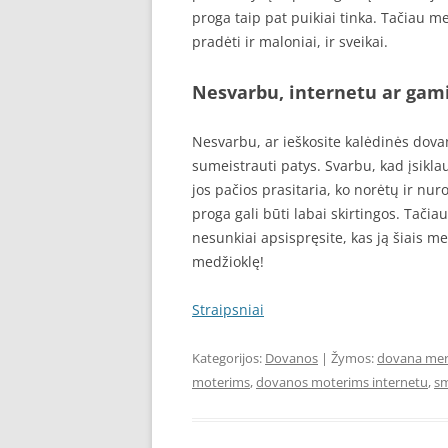
proga taip pat puikiai tinka. Tačiau 
pradėti ir maloniai, ir sveikai.
Nesvarbu, internetu ar gami
Nesvarbu, ar ieškosite kalėdinės dova
sumeistrauti patys. Svarbu, kad įsikla
jos pačios prasitaria, ko norėtų ir n
proga gali būti labai skirtingos. Tač
nesunkiai apsispręsite, kas ją šiais me
medžioklę!
Straipsniai
Kategorijos:
Dovanos
| Žymos:
dovana mer
moterims
,
dovanos moterims internetu
,
sm