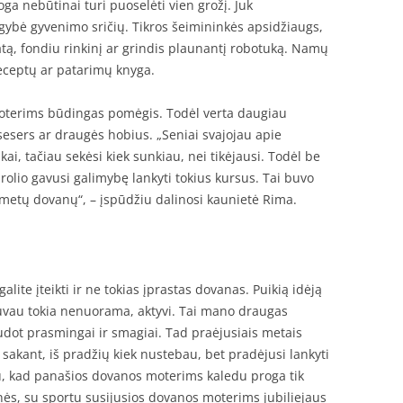
a nebūtinai turi puoselėti vien grožį. Juk
ybė gyvenimo sričių. Tikros šeimininkės apsidžiaugs,
tą, fondiu rinkinį ar grindis plaunantį robotuką. Namų
receptų ar patarimų knyga.
s moterims būdingas pomėgis. Todėl verta daugiau
esers ar draugės hobius. „Seniai svajojau apie
i, tačiau sekėsi kiek sunkiau, nei tikėjausi. Todėl be
olio gavusi galimybę lankyti tokius kursus. Tai buvo
metų dovanų“, – įspūdžiu dalinosi kaunietė Rima.
lite įteikti ir ne tokias įprastas dovanas. Puikią idėją
buvau tokia nenuorama, aktyvi. Tai mano draugas
udot prasmingai ir smagiai. Tad praėjusiais metais
sakant, iš pradžių kiek nustebau, bet pradėjusi lankyti
u, kad panašios dovanos moterims kaledu proga tik
ės, su sportu susijusios dovanos moterims jubiliejaus