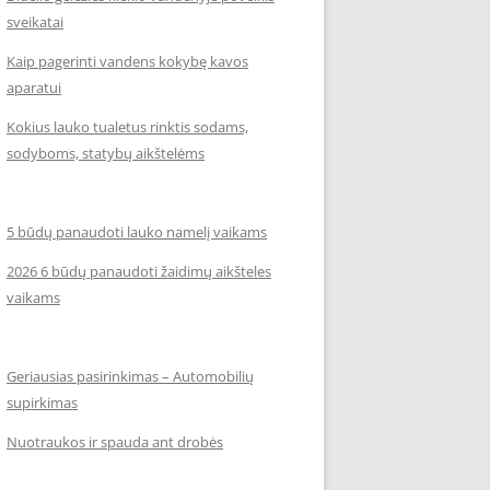
sveikatai
Kaip pagerinti vandens kokybę kavos
aparatui
Kokius lauko tualetus rinktis sodams,
sodyboms, statybų aikštelėms
5 būdų panaudoti lauko namelį vaikams
2026 6 būdų panaudoti žaidimų aikšteles
vaikams
Geriausias pasirinkimas – Automobilių
supirkimas
Nuotraukos ir spauda ant drobės