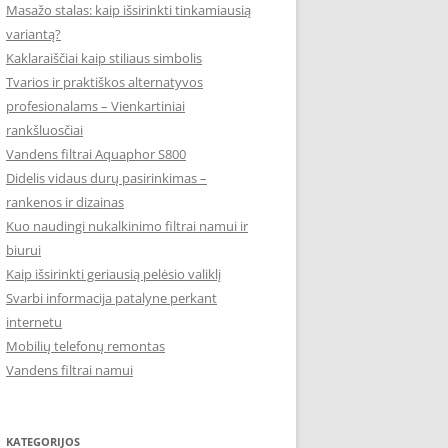
Masažo stalas: kaip išsirinkti tinkamiausią
variantą?
Kaklaraiščiai kaip stiliaus simbolis
Tvarios ir praktiškos alternatyvos
profesionalams – Vienkartiniai
rankšluosčiai
Vandens filtrai Aquaphor S800
Didelis vidaus durų pasirinkimas –
rankenos ir dizainas
Kuo naudingi nukalkinimo filtrai namui ir
biurui
Kaip išsirinkti geriausią pelėsio valiklį
Svarbi informacija patalyne perkant
internetu
Mobilių telefonų remontas
Vandens filtrai namui
KATEGORIJOS