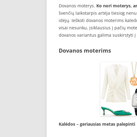
Dovanos moterys.
Ko nori moterys, a
švenčių laikotarpis artėja tiesiog nen
idėjų. Ieškoti dovanos moterims kaledu 
visai nesunku, įsiklausius į pačių mot
dovanos variantus galima suskirstyti į
Dovanos moterims
Kalėdos – geriausias metas palepinti