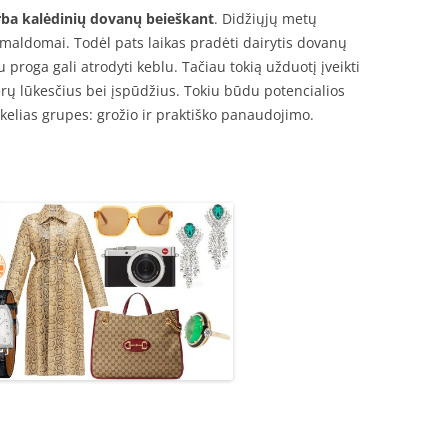
rba kalėdinių dovanų beieškant
. Didžiųjų metų
umaldomai. Todėl pats laikas pradėti dairytis dovanų
proga gali atrodyti keblu. Tačiau tokią užduotį įveikti
erų lūkesčius bei įspūdžius. Tokiu būdu potencialios
 kelias grupes: grožio ir praktiško panaudojimo.