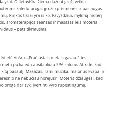
dalykai. O lietuviška žiema dažnai grožį veikia
moterims kaledu proga, grožio priemonės ir paslaugos
imų. Rinktis tikrai yra iš ko. Pavyzdžiui, mylimą moterį
tis, aromaterapijos seansas ir masažas leis moteriai
 vidaus – pats tikriausias.
ipėdietė Aušra: „Praėjusiais metais gavau šties
u metu po kaledu apsilankiau SPA salone. Atrodė, kad
į kitą pasaulį. Masažas, rami muzika, malonūs kvapai ir
eresnio nė nebūčiau norėjusi“. Moteris džiaugėsi, kad
apo proga dar sykį įvertinti vyro rūpestingumą.