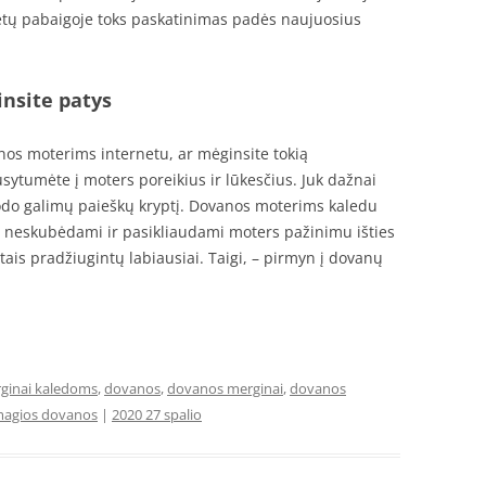
metų pabaigoje toks paskatinimas padės naujuosius
nsite patys
nos moterims internetu, ar mėginsite tokią
usytumėte į moters poreikius ir lūkesčius. Juk dažnai
urodo galimų paieškų kryptį. Dovanos moterims kaledu
iau neskubėdami ir pasikliaudami moters pažinimu išties
tais pradžiugintų labiausiai. Taigi, – pirmyn į dovanų
ginai kaledoms
,
dovanos
,
dovanos merginai
,
dovanos
agios dovanos
|
2020 27 spalio