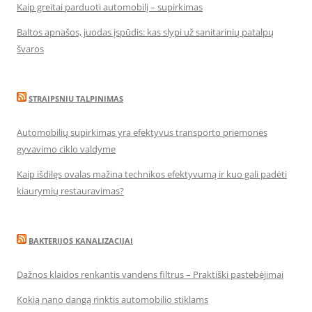
Kaip greitai parduoti automobilį – supirkimas
Baltos apnašos, juodas įspūdis: kas slypi už sanitarinių patalpų
švaros
STRAIPSNIU TALPINIMAS
Automobilių supirkimas yra efektyvus transporto priemonės
gyvavimo ciklo valdyme
Kaip išdilęs ovalas mažina technikos efektyvumą ir kuo gali padėti
kiaurymių restauravimas?
BAKTERIJOS KANALIZACIJAI
Dažnos klaidos renkantis vandens filtrus – Praktiški pastebėjimai
Kokią nano dangą rinktis automobilio stiklams