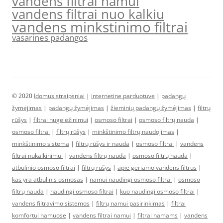
vandens filtrai namui
vandens filtrai nuo kalkiu
vandens minkstinimo filtrai
vasarines padangos
© 2020
Idomus straipsniai
|
internetine parduotuve
|
padangų
žymėjimas
|
padangų žymėjimas
|
žieminių padangų žymėjimas
|
filtrų
rūšys
|
filtrai nugeležinimui
|
osmoso filtrai
|
osmoso filtrų nauda
|
osmoso filtrai
|
filtrų rūšys
|
minkštinimo filtrų naudojimas
|
minkštinimo sistema
|
filtrų rūšys ir nauda
|
osmoso filtrai
|
vandens
filtrai nukalkinimui
|
vandens filtrų nauda
|
osmoso filtrų nauda
|
atbulinio osmoso filtrai
|
filtrų rūšys
|
apie geriamo vandens filtrus
|
kas yra atbulinis osmosas
|
namui naudingi osmoso filtrai
|
osmoso
filtrų nauda
|
naudingi osmoso filtrai
|
kuo naudingi osmoso filtrai
|
vandens filtravimo sistemos
|
filtrų namui pasirinkimas
|
filtrai
komfortui namuose
|
vandens filtrai namui
|
filtrai namams
|
vandens