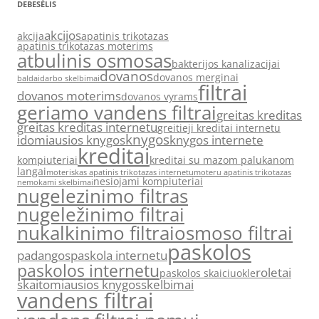
DEBESĖLIS
akcijos
akcija
apatinis trikotazas
apatinis trikotazas moterims
atbulinis osmosas
bakterijos kanalizacijai
dovanos
dovanos merginai
baldai
darbo skelbimai
filtrai
dovanos moterims
dovanos vyrams
geriamo vandens filtrai
greitas kreditas
greitas kreditas internetu
greitieji kreditai internetu
knygos
idomiausios knygos
knygos internete
kreditai
kompiuteriai
kreditai su mazom palukanom
langai
moteriskas apatinis trikotazas internetu
moteru apatinis trikotazas
nesiojami kompiuteriai
nemokami skelbimai
nugelezinimo filtras
nugeležinimo filtrai
nukalkinimo filtrai
osmoso filtrai
paskolos
padangos
paskola internetu
paskolos internetu
roletai
paskolos skaiciuokle
skaitomiausios knygos
skelbimai
vandens filtrai