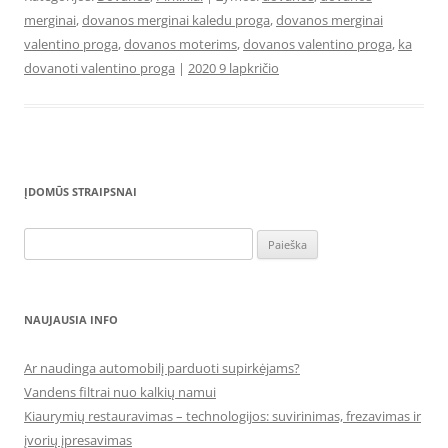
merginai
,
dovanos merginai kaledu proga
,
dovanos merginai
valentino proga
,
dovanos moterims
,
dovanos valentino proga
,
ka
dovanoti valentino proga
|
2020 9 lapkričio
ĮDOMŪS STRAIPSNAI
Ieškoti:
NAUJAUSIA INFO
Ar naudinga automobilį parduoti supirkėjams?
Vandens filtrai nuo kalkių namui
Kiaurymių restauravimas – technologijos: suvirinimas, frezavimas ir
įvorių įpresavimas