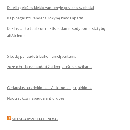
Didelio geležies kiekio vandenyje poveikis sveikatai
Kaip pagerinti vandens kokybę kavos aparatui
Kokius lauko tualetus rinktis sodams, sodyboms, statybų
aikštelėms
5 būdų panaudoti lauko namelį vaikams
2026 6 būdų panaudoti žaidimų aikšteles vaikams
Geriausias pasirinkimas – Automobilių supirkimas
Nuotraukos ir spauda ant drobės
SEO STRAIPSNIU TALPINIMAS