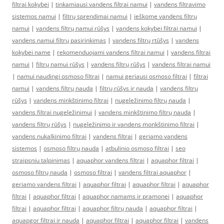
filtrai kokybei
|
tinkamiausi vandens filtrai namui
|
vandens filtravimo
sistemos namui
|
filtrų sprendimai namui
|
ieškome vandens filtrų
namui
|
vandens filtrų namui rūšys
|
vandens kokybei filtrai namui
|
vandens namui filtrų pasirinkimas
|
vandens filtrų rtūšys
|
vandens
kokybei name
|
rekomenduojami vandens filtrai namui
|
vandens filtrai
namui
|
filtrų namui rūšys
|
vandens filtrų rūšys
|
vandens filtrai namui
|
namui naudingi osmoso filtrai
|
namui geriausi osmoso filtrai
|
filtrai
namui
|
vandens filtrų nauda
|
filtrų rūšys ir nauda
|
vandens filtrų
rūšys
|
vandens minkštinimo filtrai
|
nugeležinimo filtrų nauda
|
vandens filtrai nugeležinimui
|
vandens minkštinimo filtrų nauda
|
vandens filtrų rūšys
|
nugeležinimo ir vandens monkštinimo filtrai
|
vandens nukalkinimo filtrai
|
vandens filtrai
|
geriamo vandens
sistemos
|
osmoso filtrų nauda
|
atbulinio osmoso filtrai
|
seo
straipsniu talpinimas
|
aquaphor vandens filtrai
|
aquaphor filtrai
|
osmoso filtrų nauda
|
osmoso filtrai
|
vandens filtrai aquaphor
|
geriamo vandens filtrai
|
aquaphor filtrai
|
aquaphor filtrai
|
aquaphor
filtrai
|
aquaphor filtrai
|
aquaphor namams ir pramonei
|
aquaphor
filtrai
|
aquaphor filtrai
|
aquaphor filtrų nauda
|
aquaphor filtrai
|
aquapgor filtrai ir nauda
|
aquaphor filtrai
|
aquaphor filtrai
|
vandens