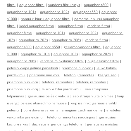
filtrai
|
aquaphor filtrai
|
vandens filtru rusys
|
aquaphor s800
|
aquaphor ro-101s
|
aquaphor ro-102s
|
aquapgor s550
|
aquaphor
s1000
|
namui ir biurui aquaphor filtrai
|
namams ir biurui aquaphor
filtrai
|
kodel aquaphor filtrai
|
aquaphor filtrai
|
vandens filtrai
|
aquaphor filtrai
|
aquaphor ro-101s
|
aquaphor ro-202s
|
aquaphor ro-
102s
|
aquaphor ro-202s
|
aquaphor ro-206s
|
vandens filtrai
|
aquaphor s800
|
aquaphor s550
|
geriamo vandens filtrai
|
aquaphor
s1000
|
aquaphor ro 101s
|
aquaphor 102s
|
aquaphor ro 202s
|
aquaphor ro 206s
|
vandens minkstinimo filtrai
|
nugeležinimo filtrai
|
pelesio kvapa galima panaikinti
|
priemone nuo voru
|
lauko kubilai
pardavimui
|
priemonė nuo vorų
|
telefonų remontas
|
kas yra seo
|
priemone nuo voru
|
telefonų remontas
|
telefonų remontas
|
priemonė nuo vorų
|
lauko kubilai pardavimui
|
seo straipsniu
talpinimas
|
geriausias pelėsio valiklis
|
seo straipsniu talpinimas
|
kaip
isvengti pelesio atsiradimo namuose
|
kaip išsirinkti geriausią valiklį
pelėsiui
|
puiki dovana vaikams
|
smagiam žaidimui kieme
|
aikštelės
vaikų laiko praleidimui
|
telefonų remontas naudingas
|
geriausias
kaciu kraikas
|
dazniausiai gendantys telefonai
|
geriausias maistas