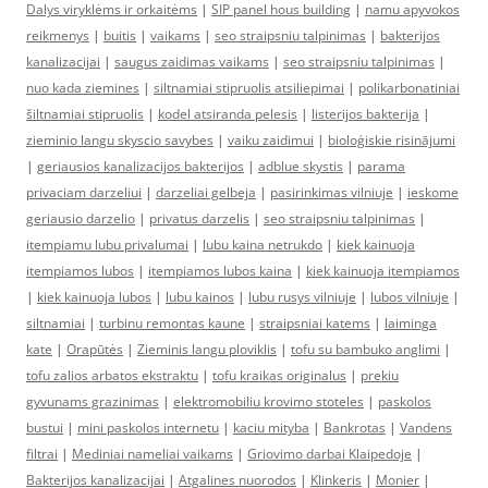
Dalys viryklėms ir orkaitėms
|
SIP panel hous building
|
namu apyvokos
reikmenys
|
buitis
|
vaikams
|
seo straipsniu talpinimas
|
bakterijos
kanalizacijai
|
saugus zaidimas vaikams
|
seo straipsniu talpinimas
|
nuo kada ziemines
|
siltnamiai stipruolis atsiliepimai
|
polikarbonatiniai
šiltnamiai stipruolis
|
kodel atsiranda pelesis
|
listerijos bakterija
|
zieminio langu skyscio savybes
|
vaiku zaidimui
|
bioloģiskie risinājumi
|
geriausios kanalizacijos bakterijos
|
adblue skystis
|
parama
privaciam darzeliui
|
darzeliai gelbeja
|
pasirinkimas vilniuje
|
ieskome
geriausio darzelio
|
privatus darzelis
|
seo straipsniu talpinimas
|
itempiamu lubu privalumai
|
lubu kaina netrukdo
|
kiek kainuoja
itempiamos lubos
|
itempiamos lubos kaina
|
kiek kainuoja itempiamos
|
kiek kainuoja lubos
|
lubu kainos
|
lubu rusys vilniuje
|
lubos vilniuje
|
siltnamiai
|
turbinu remontas kaune
|
straipsniai katems
|
laiminga
kate
|
Orapūtės
|
Zieminis langu ploviklis
|
tofu su bambuko anglimi
|
tofu zalios arbatos ekstraktu
|
tofu kraikas originalus
|
prekiu
gyvunams grazinimas
|
elektromobiliu krovimo stoteles
|
paskolos
bustui
|
mini paskolos internetu
|
kaciu mityba
|
Bankrotas
|
Vandens
filtrai
|
Mediniai nameliai vaikams
|
Griovimo darbai Klaipedoje
|
Bakterijos kanalizacijai
|
Atgalines nuorodos
|
Klinkeris
|
Monier
|