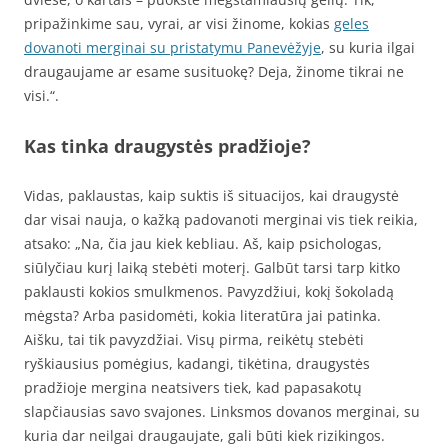
pripažinkime sau, vyrai, ar visi žinome, kokias
geles
dovanoti merginai su pristatymu Panevėžyje
, su kuria ilgai
draugaujame ar esame susituokę? Deja, žinome tikrai ne
visi.“.
Kas tinka draugystės pradžioje?
Vidas, paklaustas, kaip suktis iš situacijos, kai draugystė
dar visai nauja, o kažką padovanoti merginai vis tiek reikia,
atsako: „Na, čia jau kiek kebliau. Aš, kaip psichologas,
siūlyčiau kurį laiką stebėti moterį. Galbūt tarsi tarp kitko
paklausti kokios smulkmenos. Pavyzdžiui, kokį šokoladą
mėgsta? Arba pasidomėti, kokia literatūra jai patinka.
Aišku, tai tik pavyzdžiai. Visų pirma, reikėtų stebėti
ryškiausius pomėgius, kadangi, tikėtina, draugystės
pradžioje mergina neatsivers tiek, kad papasakotų
slapčiausias savo svajones. Linksmos dovanos merginai, su
kuria dar neilgai draugaujate, gali būti kiek rizikingos.