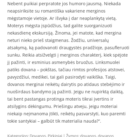
Nebent puikiai perpratote jos humoro jausmą. Niekada
neapsiriksite su romantiška vakariene merginos
mėgstamoje vietoje. Ar išvyka į dar neaplankytą vietą.
Moterys mėgsta įspūdžius, tad galite suorganizuoti
nekasdienę ekskursiją. Žinoma, jei matote, kad mergina
neturi nieko prieš staigmenas. Žodžiu, universalų
atsakymą, ką padovanoti draugystės pradžioje, pasufleruoti
sunku. Reikia atsižvelgti į merginos charakterį, kiek spėjote
jį pažinti, ir esminius asmenybės bruožus. Linksmuolei
patiks dovana – pokštas, tačiau rimtos profesijos atstovei,
pavyzdžiui, medikei, tai gali pasirodyti vaikiška. Taigi,
dovanos merginai reikėtų dairytis po atidaus stebėjimo ir
nuoširdaus bandymo ją pažinti. Jeigu ne nupirktą daiktą,
tai bent pastangas protinga moteris tikrai įvertins ir
atsilygins dėkingumu. Priešingu atveju, jeigu moteriai
niekaip neįmanoma įtikti, reikėtų pasvarstyti, kuo paremti
tokie santykiai – galbūt tik materialia nauda?“.
Kategorijos:
Dovanos
,
Pirkiniai
| Žymos:
dovanos
,
dovanos