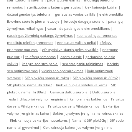
sterilizuotoms katėms
|
padangų žymėjimas
|
mobiliųjų telefonų
remontas
|
sterilizuotoms katėms geriausias
|
kiek kainuoja kubilai
|
dažnai gendantys telefonai
|
geriausias vonios valiklis
|
elektromobiliu
ikrovimo stoteliu pletra lietuvoje
|
lietuvoje daugeja stoteliu
|
padangų
žymėjimas reikalingas
|
vasarinės padangos elektromobiliams
|
naudingas žieminių padangų žymėjimas
|
kuo naudingas remontas
|
mobiliųjų telefonų remontas
|
geriausias valiklis peliui
|
efektyvi
priemone nuo voru
|
efektyviai veikiantis pelėsio valiklis
|
priemonė
nuo vorų
|
telefonų remontas
|
josera classic
|
geriausias pelesio
valiklis
|
kas yra seo straipsniai
|
seo straipsniu talpinimas
|
isorinis
seo optimizavimas
|
vidinis seo optimizavimas
|
kaip optimizuoti
svetaine
|
SIP plokščių namai iki raktų
|
SIP plokščių namai iki 80m2
|
SIP plokščių namai iki 80m2
|
Kiek kainuoja aikštelės vaikams
|
SIP
plokščių namai iki 80m2
|
Geriausi dulkių siurbliai
|
Dulkiu siurbliai
Tesla
|
difuzoriai valymo įrenginims
|
kaliforminės bakterijos
|
Privatus
darzelis Vilniuje kainos
|
Privatus darzelis Vilniuje kainos
|
Bakterijos
valymo įrenginimas kaina
|
Bakterijų valymo įrenginiams kainos skiriasi
|
Kiek kainuoja bakterijos nuotekoms
|
Namai iš SIP plokščių
|
SIP sodo
nameliai gyvenimui
|
Kiek kainuoja bakterijos valymo įrenginims
|