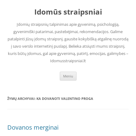
Pereiti
prie
Idomūs straipsniai
turinio
Įdomių straipsnių talpinimas apie gyvenimą, psichologiją,
gyvenimiški patarimai, pastebėjimai, rekomendacijos. Galime
patalpinti Jūsų įdomų straipsnį, gausite kokybišką atgalinę nuorodą
į savo verslo internetinį puslapį. Belieka atsiųsti mums straipsnį,
kuris būtų įdomus, gal apie gyvenimą, patirtį, emocijas, galimybes –
Idomusstraipsniai.lt
Meniu
ŽYMŲ ARCHYVAI:
KA DOVANOTI VALENTINO PROGA
Dovanos merginai