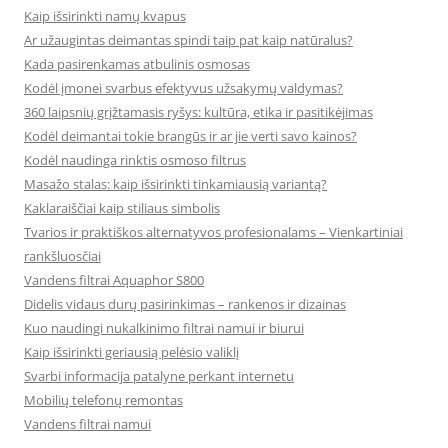
Kaip išsirinkti namų kvapus
Ar užaugintas deimantas spindi taip pat kaip natūralus?
Kada pasirenkamas atbulinis osmosas
Kodėl įmonei svarbus efektyvus užsakymų valdymas?
360 laipsnių grįžtamasis ryšys: kultūra, etika ir pasitikėjimas
Kodėl deimantai tokie brangūs ir ar jie verti savo kainos?
Kodėl naudinga rinktis osmoso filtrus
Masažo stalas: kaip išsirinkti tinkamiausią variantą?
Kaklaraiščiai kaip stiliaus simbolis
Tvarios ir praktiškos alternatyvos profesionalams – Vienkartiniai
rankšluosčiai
Vandens filtrai Aquaphor S800
Didelis vidaus durų pasirinkimas – rankenos ir dizainas
Kuo naudingi nukalkinimo filtrai namui ir biurui
Kaip išsirinkti geriausią pelėsio valiklį
Svarbi informacija patalyne perkant internetu
Mobilių telefonų remontas
Vandens filtrai namui