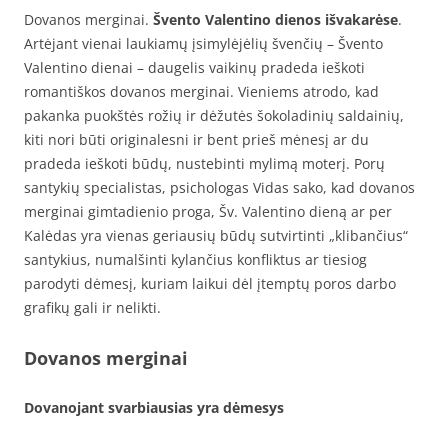
Dovanos merginai.
Švento Valentino dienos išvakarėse
.
Artėjant vienai laukiamų įsimylėjėlių švenčių – Švento
Valentino dienai – daugelis vaikinų pradeda ieškoti
romantiškos dovanos merginai. Vieniems atrodo, kad
pakanka puokštės rožių ir dėžutės šokoladinių saldainių,
kiti nori būti originalesni ir bent prieš mėnesį ar du
pradeda ieškoti būdų, nustebinti mylimą moterį. Porų
santykių specialistas, psichologas Vidas sako, kad dovanos
merginai gimtadienio proga, Šv. Valentino dieną ar per
Kalėdas yra vienas geriausių būdų sutvirtinti „klibančius“
santykius, numalšinti kylančius konfliktus ar tiesiog
parodyti dėmesį, kuriam laikui dėl įtemptų poros darbo
grafikų gali ir nelikti.
Dovanos merginai
Dovanojant svarbiausias yra dėmesys