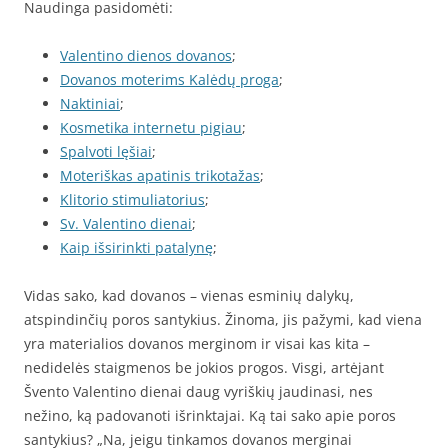
Naudinga pasidomėti:
Valentino dienos dovanos
;
Dovanos moterims Kalėdų proga
;
Naktiniai
;
Kosmetika internetu pigiau
;
Spalvoti lęšiai
;
Moteriškas apatinis trikotažas
;
Klitorio stimuliatorius
;
Sv. Valentino dienai
;
Kaip išsirinkti patalynę
;
Vidas sako, kad dovanos – vienas esminių dalykų,
atspindinčių poros santykius. Žinoma, jis pažymi, kad viena
yra materialios dovanos merginom ir visai kas kita –
nedidelės staigmenos be jokios progos. Visgi, artėjant
Švento Valentino dienai daug vyriškių jaudinasi, nes
nežino, ką padovanoti išrinktajai. Ką tai sako apie poros
santykius? „Na, jeigu tinkamos dovanos merginai