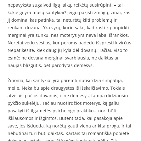
nepavyksta sugalvoti ilgą laiką, reikėtų susirūpinti – tai
kokie gi yra mūsų santykiai? Jeigu pažįsti žmogų, žinai, kas
jį domina, kas patinka, tai neturėtų kilti problemų ir
renkant dovaną. Yra vyrų, kurie sako, kad rasti ką nupirkti
merginai yra sunku, nes moterys yra neva labai išrankios.
Neretai vedu sesijas, kur poroms padedu išspręsti kivirčus.
Nepatikėsite, kiek daug jų kyla dėl dovanų. Tačiau viso to
esmė: ne dovana merginai svarbiausia, ne daiktas ar
naujas blizgutis, bet parodytas dėmesys.
Žinoma, kai santykiai yra paremti nuoširdžia simpatija,
meile. Nekalbu apie draugystes iš išskaičiavimo. Tokiais
atvejais pačios dovanos, o ne dėmesys, tampa didžiausiu
pykčio sukelėju. Tačiau nuoširdžios moterys, ką galiu
pasakyti iš ilgametės psichologo praktikos, nori būti
išklausomos ir išgirstos. Būtent tada, kai pasakoja apie
save, jos išduoda, ką norėtų gauti viena ar kita proga. Ir tai
nebūtinai turi būti daiktas. Kartais tai romantiška popietė
dviese, o kartais – puokštė mėgstamiausių gėlių. Tik,