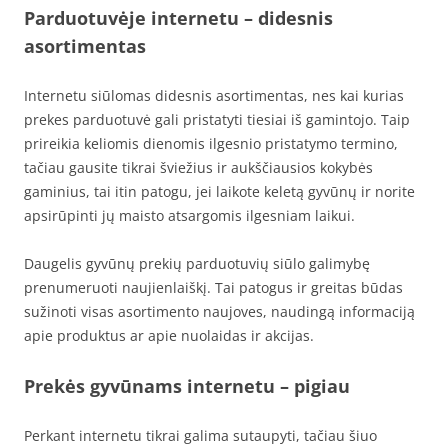
Parduotuvėje internetu – didesnis
asortimentas
Internetu siūlomas didesnis asortimentas, nes kai kurias
prekes parduotuvė gali pristatyti tiesiai iš gamintojo. Taip
prireikia keliomis dienomis ilgesnio pristatymo termino,
tačiau gausite tikrai šviežius ir aukščiausios kokybės
gaminius, tai itin patogu, jei laikote keletą gyvūnų ir norite
apsirūpinti jų maisto atsargomis ilgesniam laikui.
Daugelis gyvūnų prekių parduotuvių siūlo galimybę
prenumeruoti naujienlaiškį. Tai patogus ir greitas būdas
sužinoti visas asortimento naujoves, naudingą informaciją
apie produktus ar apie nuolaidas ir akcijas.
Prekės gyvūnams internetu – pigiau
Perkant internetu tikrai galima sutaupyti, tačiau šiuo