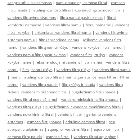
kas yra atbulinis osmosas
|
namui naudingi osmoso filtrai
|
osmoso
filtrų nauda
|
naudingi osmoso filtrai
|
kuo naudingi osmoso filtrai
|
vandens filtravimo sistemos
|
filtrų namui pasirinkimas
|
filtrai
komfortui namuose
|
vandens filtrai namui
|
filtrai namams
|
vandens
filtrai kokybei
|
tinkamiausi vandens filtrai namui
|
vandens filtravimo
sistemos namui
|
filtrų sprendimai namui
|
ieškome vandens filtrų
namui
|
vandens filtrų namui rūšys
|
vandens kokybei filtrai namui
|
vandens namui filtrų pasirinkimas
|
vandens filtrų rtūšys
|
vandens
kokybei name
|
rekomenduojami vandens filtrai namui
|
vandens filtrai
namui
|
filtrų namui rūšys
|
vandens filtrų rūšys
|
vandens filtrai namui
|
namui naudingi osmoso filtrai
|
namui geriausi osmoso filtrai
|
filtrai
namui
|
vandens filtrų nauda
|
filtrų rūšys ir nauda
|
vandens filtrų
rūšys
|
vandens minkštinimo filtrai
|
nugeležinimo filtrų nauda
|
vandens filtrai nugeležinimui
|
vandens minkštinimo filtrų nauda
|
vandens filtrų rūšys
|
nugeležinimo ir vandens monkštinimo filtrai
|
vandens nukalkinimo filtrai
|
vandens filtrai
|
geriamo vandens
sistemos
|
osmoso filtrų nauda
|
atbulinio osmoso filtrai
|
seo
straipsniu talpinimas
|
aquaphor vandens filtrai
|
aquaphor filtrai
|
osmoso filtrų nauda
|
osmoso filtrai
|
vandens filtrai aquaphor
|