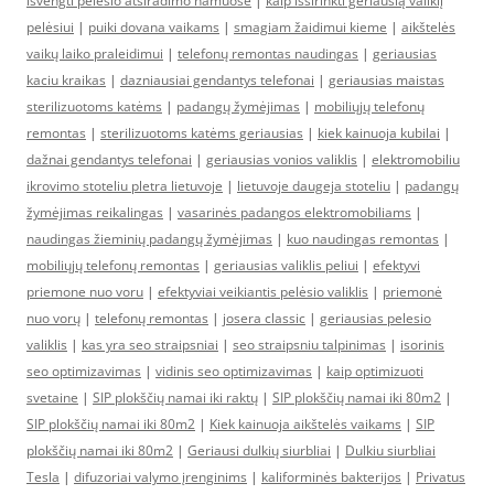
isvengti pelesio atsiradimo namuose
|
kaip išsirinkti geriausią valiklį
pelėsiui
|
puiki dovana vaikams
|
smagiam žaidimui kieme
|
aikštelės
vaikų laiko praleidimui
|
telefonų remontas naudingas
|
geriausias
kaciu kraikas
|
dazniausiai gendantys telefonai
|
geriausias maistas
sterilizuotoms katėms
|
padangų žymėjimas
|
mobiliųjų telefonų
remontas
|
sterilizuotoms katėms geriausias
|
kiek kainuoja kubilai
|
dažnai gendantys telefonai
|
geriausias vonios valiklis
|
elektromobiliu
ikrovimo stoteliu pletra lietuvoje
|
lietuvoje daugeja stoteliu
|
padangų
žymėjimas reikalingas
|
vasarinės padangos elektromobiliams
|
naudingas žieminių padangų žymėjimas
|
kuo naudingas remontas
|
mobiliųjų telefonų remontas
|
geriausias valiklis peliui
|
efektyvi
priemone nuo voru
|
efektyviai veikiantis pelėsio valiklis
|
priemonė
nuo vorų
|
telefonų remontas
|
josera classic
|
geriausias pelesio
valiklis
|
kas yra seo straipsniai
|
seo straipsniu talpinimas
|
isorinis
seo optimizavimas
|
vidinis seo optimizavimas
|
kaip optimizuoti
svetaine
|
SIP plokščių namai iki raktų
|
SIP plokščių namai iki 80m2
|
SIP plokščių namai iki 80m2
|
Kiek kainuoja aikštelės vaikams
|
SIP
plokščių namai iki 80m2
|
Geriausi dulkių siurbliai
|
Dulkiu siurbliai
Tesla
|
difuzoriai valymo įrenginims
|
kaliforminės bakterijos
|
Privatus