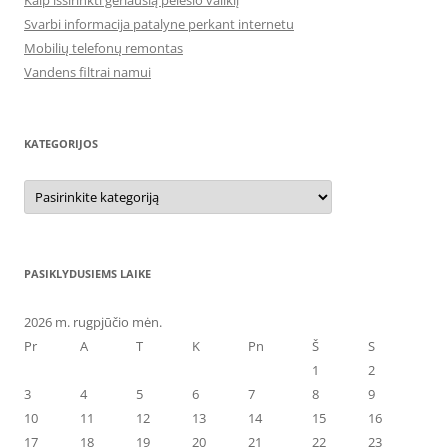
Kaip išsirinkti geriausią pelėsio valiklį
Svarbi informacija patalyne perkant internetu
Mobilių telefonų remontas
Vandens filtrai namui
KATEGORIJOS
Kategorijos
PASIKLYDUSIEMS LAIKE
2026 m. rugpjūčio mėn.
Pr
A
T
K
Pn
Š
S
1
2
3
4
5
6
7
8
9
10
11
12
13
14
15
16
17
18
19
20
21
22
23