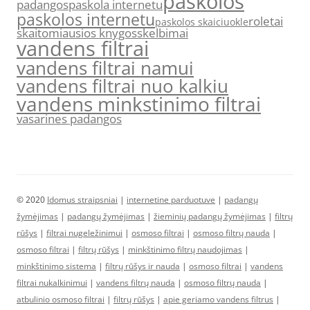
paskolos
padangos
paskola internetu
paskolos internetu
roletai
paskolos skaiciuokle
skaitomiausios knygos
skelbimai
vandens filtrai
vandens filtrai namui
vandens filtrai nuo kalkiu
vandens minkstinimo filtrai
vasarines padangos
© 2020
Idomus straipsniai
|
internetine parduotuve
|
padangų
žymėjimas
|
padangų žymėjimas
|
žieminių padangų žymėjimas
|
filtrų
rūšys
|
filtrai nugeležinimui
|
osmoso filtrai
|
osmoso filtrų nauda
|
osmoso filtrai
|
filtrų rūšys
|
minkštinimo filtrų naudojimas
|
minkštinimo sistema
|
filtrų rūšys ir nauda
|
osmoso filtrai
|
vandens
filtrai nukalkinimui
|
vandens filtrų nauda
|
osmoso filtrų nauda
|
atbulinio osmoso filtrai
|
filtrų rūšys
|
apie geriamo vandens filtrus
|