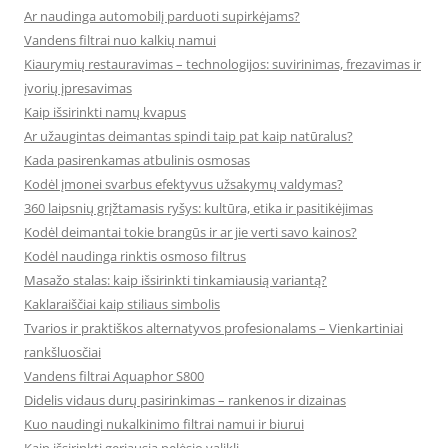
Ar naudinga automobilį parduoti supirkėjams?
Vandens filtrai nuo kalkių namui
Kiaurymių restauravimas – technologijos: suvirinimas, frezavimas ir
įvorių įpresavimas
Kaip išsirinkti namų kvapus
Ar užaugintas deimantas spindi taip pat kaip natūralus?
Kada pasirenkamas atbulinis osmosas
Kodėl įmonei svarbus efektyvus užsakymų valdymas?
360 laipsnių grįžtamasis ryšys: kultūra, etika ir pasitikėjimas
Kodėl deimantai tokie brangūs ir ar jie verti savo kainos?
Kodėl naudinga rinktis osmoso filtrus
Masažo stalas: kaip išsirinkti tinkamiausią variantą?
Kaklaraiščiai kaip stiliaus simbolis
Tvarios ir praktiškos alternatyvos profesionalams – Vienkartiniai
rankšluosčiai
Vandens filtrai Aquaphor S800
Didelis vidaus durų pasirinkimas – rankenos ir dizainas
Kuo naudingi nukalkinimo filtrai namui ir biurui