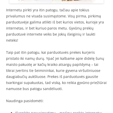
Internetu pirkti yra itin patogu, tačiau apie tokius
privalumus ne visada susimąstome. Visų pirma, pirkimą
parduotuvėje galima atlikti iš bet kurios vietos, kurioje yra
internetas, ir bet kuriuo paros metu. Gyvūnų prekių
parduotuvė internete veiks be jokių išeiginių ir laukti
neteks!
Taip pat itin patogu, kai parduotuvės prekes kurjeris
pristato iki namų durų. Ypač jei kalbame apie didelę šunų
maisto pakuotę ar kačių kraiko atsargų papildymą – tai
tikrai įvertins tie šeimininkai, kurie gyvena viršutiniuose
daugiabučių aukštuose. Prekes iš parduotuvės gausite
tvarkingai supakuotas, tad viską, ko reikia gyvūno priežiūrai
namuose bus patogu sandėliuoti.
Naudinga pasidomėti:
Išvenkite nesusipratimų – gyvūnų prekės internetu
;