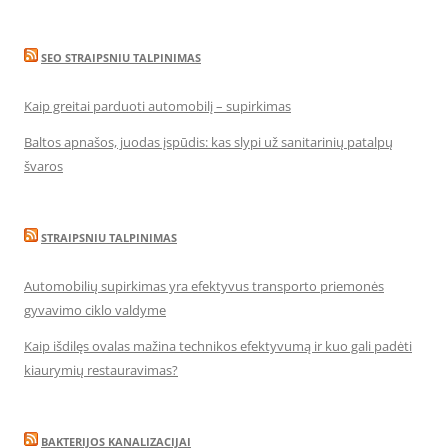
SEO STRAIPSNIU TALPINIMAS
Kaip greitai parduoti automobilį – supirkimas
Baltos apnašos, juodas įspūdis: kas slypi už sanitarinių patalpų
švaros
STRAIPSNIU TALPINIMAS
Automobilių supirkimas yra efektyvus transporto priemonės
gyvavimo ciklo valdyme
Kaip išdilęs ovalas mažina technikos efektyvumą ir kuo gali padėti
kiaurymių restauravimas?
BAKTERIJOS KANALIZACIJAI