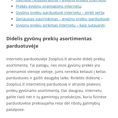
Prekės gyvūnų pramogoms internetu
;
Gyvūnų prekių parduotuvė internetu – pirkti verta
;
Geriausias pasirinkimas – gyvūnų prekių parduotuvė
;
Gyvūnų prekių pirkimas internetu – kaip sutaupyti
;
Didelis gyvūnų prekių asortimentas
parduotuvėje
Interneto parduotuvėje Zooplius.lt atrasite didelį prekių
asortimentą. Tai patogu, nes visos gyvūnų prekės yra
prieinamos vienoje vietoje, jums nereikia keliauti į kelias
parduotuves ir gaišti daugybę laiko. Rinkitės didesnę –
Zooplius.lt internetinę parduotuvę ir atrasite platesnį
prekių gyvūnams asortimentą. Dar daugiau, internetu
galite rasti net ir tų gamintojų produkcijos, kuria fizinėse
parduotuvėse prekiaujama retai dėl ribotų galimybių
patalpose.