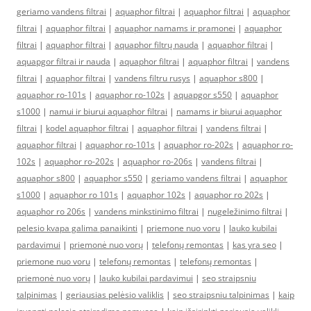
geriamo vandens filtrai
|
aquaphor filtrai
|
aquaphor filtrai
|
aquaphor
filtrai
|
aquaphor filtrai
|
aquaphor namams ir pramonei
|
aquaphor
filtrai
|
aquaphor filtrai
|
aquaphor filtrų nauda
|
aquaphor filtrai
|
aquapgor filtrai ir nauda
|
aquaphor filtrai
|
aquaphor filtrai
|
vandens
filtrai
|
aquaphor filtrai
|
vandens filtru rusys
|
aquaphor s800
|
aquaphor ro-101s
|
aquaphor ro-102s
|
aquapgor s550
|
aquaphor
s1000
|
namui ir biurui aquaphor filtrai
|
namams ir biurui aquaphor
filtrai
|
kodel aquaphor filtrai
|
aquaphor filtrai
|
vandens filtrai
|
aquaphor filtrai
|
aquaphor ro-101s
|
aquaphor ro-202s
|
aquaphor ro-
102s
|
aquaphor ro-202s
|
aquaphor ro-206s
|
vandens filtrai
|
aquaphor s800
|
aquaphor s550
|
geriamo vandens filtrai
|
aquaphor
s1000
|
aquaphor ro 101s
|
aquaphor 102s
|
aquaphor ro 202s
|
aquaphor ro 206s
|
vandens minkstinimo filtrai
|
nugeležinimo filtrai
|
pelesio kvapa galima panaikinti
|
priemone nuo voru
|
lauko kubilai
pardavimui
|
priemonė nuo vorų
|
telefonų remontas
|
kas yra seo
|
priemone nuo voru
|
telefonų remontas
|
telefonų remontas
|
priemonė nuo vorų
|
lauko kubilai pardavimui
|
seo straipsniu
talpinimas
|
geriausias pelėsio valiklis
|
seo straipsniu talpinimas
|
kaip