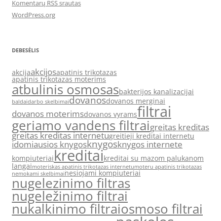
Komentarų RSS srautas
WordPress.org
DEBESĖLIS
akcijos
akcija
apatinis trikotazas
apatinis trikotazas moterims
atbulinis osmosas
bakterijos kanalizacijai
dovanos
dovanos merginai
baldai
darbo skelbimai
filtrai
dovanos moterims
dovanos vyrams
geriamo vandens filtrai
greitas kreditas
greitas kreditas internetu
greitieji kreditai internetu
knygos
idomiausios knygos
knygos internete
kreditai
kompiuteriai
kreditai su mazom palukanom
langai
moteriskas apatinis trikotazas internetu
moteru apatinis trikotazas
nesiojami kompiuteriai
nemokami skelbimai
nugelezinimo filtras
nugeležinimo filtrai
nukalkinimo filtrai
osmoso filtrai