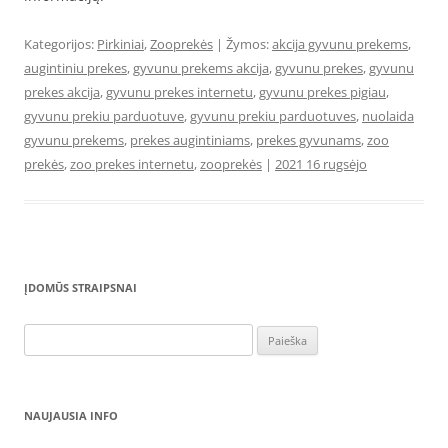
Kategorijos:
Pirkiniai
,
Zooprekės
| Žymos:
akcija gyvunu prekems
,
augintiniu prekes
,
gyvunu prekems akcija
,
gyvunu prekes
,
gyvunu
prekes akcija
,
gyvunu prekes internetu
,
gyvunu prekes pigiau
,
gyvunu prekiu parduotuve
,
gyvunu prekiu parduotuves
,
nuolaida
gyvunu prekems
,
prekes augintiniams
,
prekes gyvunams
,
zoo
prekės
,
zoo prekes internetu
,
zooprekės
|
2021 16 rugsėjo
ĮDOMŪS STRAIPSNAI
Ieškoti:
NAUJAUSIA INFO