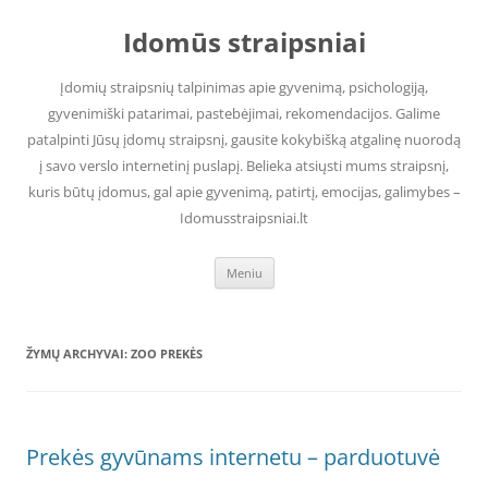
Pereiti
prie
Idomūs straipsniai
turinio
Įdomių straipsnių talpinimas apie gyvenimą, psichologiją,
gyvenimiški patarimai, pastebėjimai, rekomendacijos. Galime
patalpinti Jūsų įdomų straipsnį, gausite kokybišką atgalinę nuorodą
į savo verslo internetinį puslapį. Belieka atsiųsti mums straipsnį,
kuris būtų įdomus, gal apie gyvenimą, patirtį, emocijas, galimybes –
Idomusstraipsniai.lt
Meniu
ŽYMŲ ARCHYVAI:
ZOO PREKĖS
Prekės gyvūnams internetu – parduotuvė