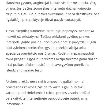
klausimu gyvūnų augintojai kartais vis dar nesutaria. Visų
pirma, tos pačios zooprekės internetu dažnai kainuoja
truputį pigiau. Galbūt toks skirtumas ir nėra drastiškas, bet
ilgalaikėje perspektyvoje tikrai pavyks sutaupyti.
Tiesa, skeptikų nuomone, sutaupyti nepavyks, nes tenka
mokėti už pristatymą. Tačiau pirkdami gyvūnų prekes
internetu galite pasinaudoti nuolaidomis: pavyzdžiui, gali
būti vykdoma konkrečios gyvūnų prekės akcija arba
specialus gamintojo pasiūlymas. Kodėl gi nepasinaudoti
tokia proga? O gyvūnų prekėms akcija taikoma gana dažnai
– tai puikus būdas pasirūpinti savo gyvūno poreikiais
išleidžiant mažiau lėšų.
Akcinės prekės nėra nei trumpesnio galiojimo, nei
prastesnės kokybės. Vis dėlto kartais gali būti tokių
variantų, tad rinkdamiesi tokias prekes visada atidžiai
perskaitykite internetinėje parduotuvėje pateikiamą
informaciją.