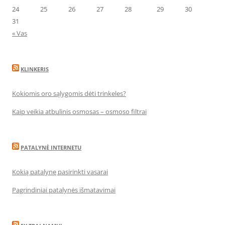
24
25
26
27
28
29
30
31
« Vas
KLINKERIS
Kokiomis oro sąlygomis dėti trinkeles?
Kaip veikia atbulinis osmosas – osmoso filtrai
PATALYNĖ INTERNETU
Kokią patalynę pasirinkti vasarai
Pagrindiniai patalynės išmatavimai