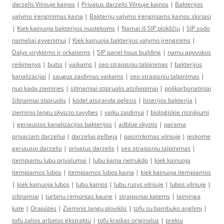
darzelis Vilniuje kainos
|
Privatus darzelis Vilniuje kainos
|
Bakterijos
valymo įrenginimas kaina
|
Bakterijų valymo įrenginiams kainos skiriasi
|
Kiek kainuoja bakterijos nuotekoms
|
Namai iš SIP plokščių
|
SIP sodo
nameliai gyvenimui
|
Kiek kainuoja bakterijos valymo įrenginims
|
Dalys viryklėms ir orkaitėms
|
SIP panel hous building
|
namu apyvokos
reikmenys
|
buitis
|
vaikams
|
seo straipsniu talpinimas
|
bakterijos
kanalizacijai
|
saugus zaidimas vaikams
|
seo straipsniu talpinimas
|
nuo kada ziemines
|
siltnamiai stipruolis atsiliepimai
|
polikarbonatiniai
šiltnamiai stipruolis
|
kodel atsiranda pelesis
|
listerijos bakterija
|
zieminio langu skyscio savybes
|
vaiku zaidimui
|
bioloģiskie risinājumi
|
geriausios kanalizacijos bakterijos
|
adblue skystis
|
parama
privaciam darzeliui
|
darzeliai gelbeja
|
pasirinkimas vilniuje
|
ieskome
geriausio darzelio
|
privatus darzelis
|
seo straipsniu talpinimas
|
itempiamu lubu privalumai
|
lubu kaina netrukdo
|
kiek kainuoja
itempiamos lubos
|
itempiamos lubos kaina
|
kiek kainuoja itempiamos
|
kiek kainuoja lubos
|
lubu kainos
|
lubu rusys vilniuje
|
lubos vilniuje
|
siltnamiai
|
turbinu remontas kaune
|
straipsniai katems
|
laiminga
kate
|
Orapūtės
|
Zieminis langu ploviklis
|
tofu su bambuko anglimi
|
tofu zalios arbatos ekstraktu
|
tofu kraikas originalus
|
prekiu