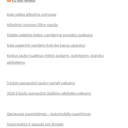
FILTRAI NAMUI
Kaip veikia atbulinis osmosas
Atbulinio osmoso filtrų nauda
Didelio geležies kiekio vandenyje poveikis sveikatai
Kaip pagerinti vandens kokybę kavos aparatui
Kokius lauko tualetus rinktis sodams, sodyboms, statybų
aikštelėms
5 būdų panaudoti lauko namelį vaikams
2026 6 būdų panaudoti žaidimų aikšteles vaikams
Geriausias pasirinkimas – Automobilių supirkimas
Nuotraukos ir spauda ant drobės