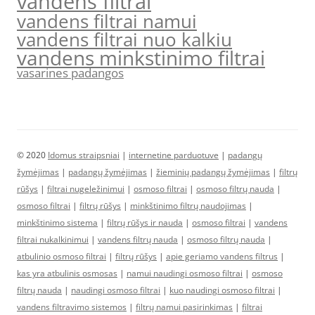
vandens filtrai
vandens filtrai namui
vandens filtrai nuo kalkiu
vandens minkstinimo filtrai
vasarines padangos
© 2020
Idomus straipsniai
|
internetine parduotuve
|
padangų
žymėjimas
|
padangų žymėjimas
|
žieminių padangų žymėjimas
|
filtrų
rūšys
|
filtrai nugeležinimui
|
osmoso filtrai
|
osmoso filtrų nauda
|
osmoso filtrai
|
filtrų rūšys
|
minkštinimo filtrų naudojimas
|
minkštinimo sistema
|
filtrų rūšys ir nauda
|
osmoso filtrai
|
vandens
filtrai nukalkinimui
|
vandens filtrų nauda
|
osmoso filtrų nauda
|
atbulinio osmoso filtrai
|
filtrų rūšys
|
apie geriamo vandens filtrus
|
kas yra atbulinis osmosas
|
namui naudingi osmoso filtrai
|
osmoso
filtrų nauda
|
naudingi osmoso filtrai
|
kuo naudingi osmoso filtrai
|
vandens filtravimo sistemos
|
filtrų namui pasirinkimas
|
filtrai