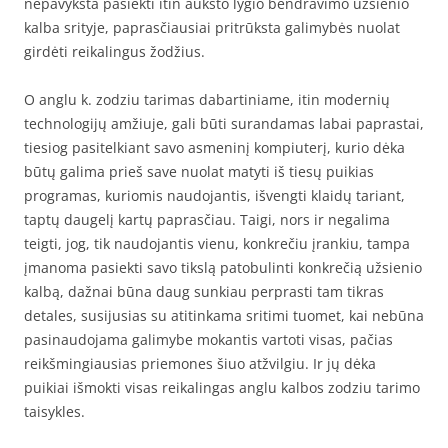
nepavyksta pasiekti itin aukšto lygio bendravimo užsienio
kalba srityje, paprasčiausiai pritrūksta galimybės nuolat
girdėti reikalingus žodžius.
O anglu k. zodziu tarimas dabartiniame, itin modernių
technologijų amžiuje, gali būti surandamas labai paprastai,
tiesiog pasitelkiant savo asmeninį kompiuterį, kurio dėka
būtų galima prieš save nuolat matyti iš tiesų puikias
programas, kuriomis naudojantis, išvengti klaidų tariant,
taptų daugelį kartų paprasčiau. Taigi, nors ir negalima
teigti, jog, tik naudojantis vienu, konkrečiu įrankiu, tampa
įmanoma pasiekti savo tikslą patobulinti konkrečią užsienio
kalbą, dažnai būna daug sunkiau perprasti tam tikras
detales, susijusias su atitinkama sritimi tuomet, kai nebūna
pasinaudojama galimybe mokantis vartoti visas, pačias
reikšmingiausias priemones šiuo atžvilgiu. Ir jų dėka
puikiai išmokti visas reikalingas anglu kalbos zodziu tarimo
taisykles.