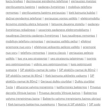
kaciu kraikas
|
dazniausiai gendantys telefonai
|
geriausias maistas
sterilizuotoms katėms
|
padangų žymėjimas
|
mobiliųjų telefonų
remontas
|
sterilizuotoms katėms geriausias
|
kiek kainuoja kubilai
|
dažnai gendantys telefonai
|
geriausias vonios valiklis
|
elektromobiliu
ikrovimo stoteliu pletra lietuvoje
|
lietuvoje daugeja stoteliu
|
padangų
žymėjimas reikalingas
|
vasarinės padangos elektromobiliams
|
naudingas žieminių padangų žymėjimas
|
kuo naudingas remontas
|
mobiliųjų telefonų remontas
|
geriausias valiklis peliui
|
efektyvi
priemone nuo voru
|
efektyviai veikiantis pelėsio valiklis
|
priemonė
nuo vorų
|
telefonų remontas
|
josera classic
|
geriausias pelesio
valiklis
|
kas yra seo straipsniai
|
seo straipsniu talpinimas
|
isorinis
seo optimizavimas
|
vidinis seo optimizavimas
|
kaip optimizuoti
svetaine
|
SIP plokščių namai iki raktų
|
SIP plokščių namai iki 80m2
|
SIP plokščių namai iki 80m2
|
Kiek kainuoja aikštelės vaikams
|
SIP
plokščių namai iki 80m2
|
Geriausi dulkių siurbliai
|
Dulkiu siurbliai
Tesla
|
difuzoriai valymo įrenginims
|
kaliforminės bakterijos
|
Privatus
darzelis Vilniuje kainos
|
Privatus darzelis Vilniuje kainos
|
Bakterijos
valymo įrenginimas kaina
|
Bakterijų valymo įrenginiams kainos skiriasi
|
Kiek kainuoja bakterijos nuotekoms
|
Namai iš SIP plokščių
|
SIP sodo