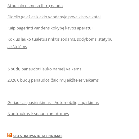
Atbulinio osmoso filtrų nauda
Didelio geležies kiekio vandenyje poveikis sveikatai
Kaip pagerinti vandens kokybę kavos aparatui
Kokius lauko tualetus rinktis sodams, sodyboms, statybų
aikštelėms
5 būdų panaudoti lauko namelį vaikams
2026 6 būdų panaudoti žaidimų aikšteles vaikams
Geriausias pasirinkimas – Automobilių supirkimas
Nuotraukos ir spauda ant drobės
SEO STRAIPSNIU TALPINIMAS