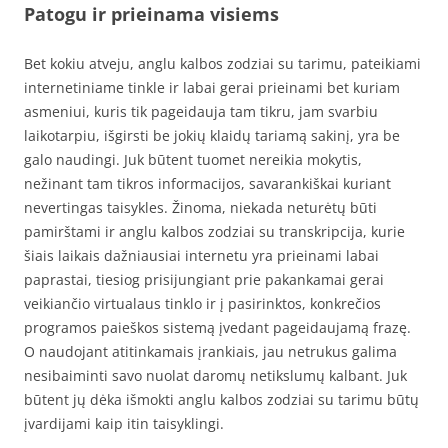
Patogu ir prieinama visiems
Bet kokiu atveju, anglu kalbos zodziai su tarimu, pateikiami
internetiniame tinkle ir labai gerai prieinami bet kuriam
asmeniui, kuris tik pageidauja tam tikru, jam svarbiu
laikotarpiu, išgirsti be jokių klaidų tariamą sakinį, yra be
galo naudingi. Juk būtent tuomet nereikia mokytis,
nežinant tam tikros informacijos, savarankiškai kuriant
nevertingas taisykles. Žinoma, niekada neturėtų būti
pamirštami ir anglu kalbos zodziai su transkripcija, kurie
šiais laikais dažniausiai internetu yra prieinami labai
paprastai, tiesiog prisijungiant prie pakankamai gerai
veikiančio virtualaus tinklo ir į pasirinktos, konkrečios
programos paieškos sistemą įvedant pageidaujamą frazę.
O naudojant atitinkamais įrankiais, jau netrukus galima
nesibaiminti savo nuolat daromų netikslumų kalbant. Juk
būtent jų dėka išmokti anglu kalbos zodziai su tarimu būtų
įvardijami kaip itin taisyklingi.