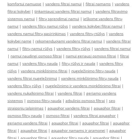
komfortui namuose
|
vandens filtrai namui
|
filtrai namams
|
vandens
filtrai kokybei
|
tinkamiausi vandens filtrai namui
|
vandens filtravimo
sistemos namui
|
filtrų sprendimai namui
|
ieškome vandens filtrų
namui
|
vandens filtrų namui rūšys
|
vandens kokybei filtrai namui
|
vandens namui filtrų pasirinkimas
|
vandens filtrų rtūšys
|
vandens
kokybei name
|
rekomenduojami vandens filtrai namui
|
vandens filtrai
namui
|
filtrų namui rūšys
|
vandens filtrų rūšys
|
vandens filtrai namui
|
namui naudingi osmoso filtrai
|
namui geriausi osmoso filtrai
|
filtrai
namui
|
vandens filtrų nauda
|
filtrų rūšys ir nauda
|
vandens filtrų
rūšys
|
vandens minkštinimo filtrai
|
nugeležinimo filtrų nauda
|
vandens filtrai nugeležinimui
|
vandens minkštinimo filtrų nauda
|
vandens filtrų rūšys
|
nugeležinimo ir vandens monkštinimo filtrai
|
vandens nukalkinimo filtrai
|
vandens filtrai
|
geriamo vandens
sistemos
|
osmoso filtrų nauda
|
atbulinio osmoso filtrai
|
seo
straipsniu talpinimas
|
aquaphor vandens filtrai
|
aquaphor filtrai
|
osmoso filtrų nauda
|
osmoso filtrai
|
vandens filtrai aquaphor
|
geriamo vandens filtrai
|
aquaphor filtrai
|
aquaphor filtrai
|
aquaphor
filtrai
|
aquaphor filtrai
|
aquaphor namams ir pramonei
|
aquaphor
filtrai
|
aquaphor filtrai
|
aquaphor filtrų nauda
|
aquaphor filtrai
|