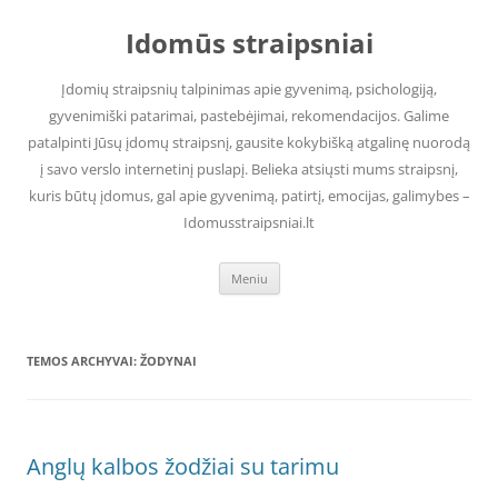
Pereiti
prie
Idomūs straipsniai
turinio
Įdomių straipsnių talpinimas apie gyvenimą, psichologiją,
gyvenimiški patarimai, pastebėjimai, rekomendacijos. Galime
patalpinti Jūsų įdomų straipsnį, gausite kokybišką atgalinę nuorodą
į savo verslo internetinį puslapį. Belieka atsiųsti mums straipsnį,
kuris būtų įdomus, gal apie gyvenimą, patirtį, emocijas, galimybes –
Idomusstraipsniai.lt
Meniu
TEMOS ARCHYVAI:
ŽODYNAI
Anglų kalbos žodžiai su tarimu