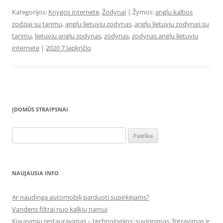
Kategorijos:
Knygos internete
,
Žodynai
| Žymos:
anglu kalbos
zodziai su tarimu
,
anglu lietuviu zodynas
,
anglu lietuviu zodynas su
tarimu
,
lietuviu anglu zodynas
,
zodynas
,
zodynas anglu lietuviu
internete
|
2020 7 lapkričio
ĮDOMŪS STRAIPSNAI
Ieškoti:
NAUJAUSIA INFO
Ar naudinga automobilį parduoti supirkėjams?
Vandens filtrai nuo kalkių namui
Kiaurymių restauravimas – technologijos: suvirinimas, frezavimas ir