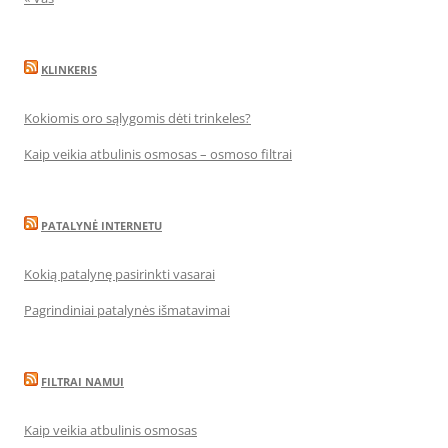
KLINKERIS
Kokiomis oro sąlygomis dėti trinkeles?
Kaip veikia atbulinis osmosas – osmoso filtrai
PATALYNĖ INTERNETU
Kokią patalynę pasirinkti vasarai
Pagrindiniai patalynės išmatavimai
FILTRAI NAMUI
Kaip veikia atbulinis osmosas