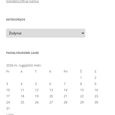
Vandens filtrai namui
KATEGORIJOS
Kategorijos
PASIKLYDUSIEMS LAIKE
2026 m. rugpjūčio mėn.
Pr
A
T
K
Pn
Š
S
1
2
3
4
5
6
7
8
9
10
11
12
13
14
15
16
17
18
19
20
21
22
23
24
25
26
27
28
29
30
31
« Vas