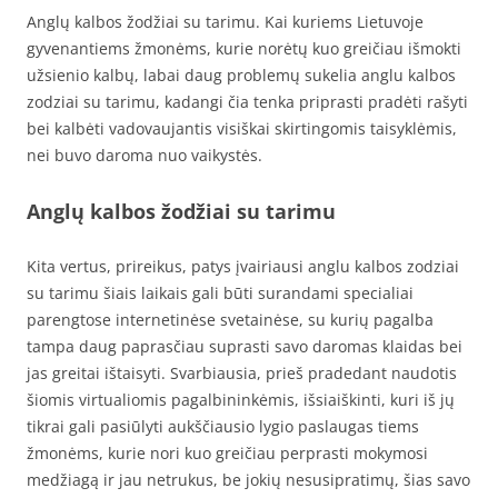
Anglų kalbos žodžiai su tarimu. Kai kuriems Lietuvoje
gyvenantiems žmonėms, kurie norėtų kuo greičiau išmokti
užsienio kalbų, labai daug problemų sukelia anglu kalbos
zodziai su tarimu, kadangi čia tenka priprasti pradėti rašyti
bei kalbėti vadovaujantis visiškai skirtingomis taisyklėmis,
nei buvo daroma nuo vaikystės.
Anglų kalbos žodžiai su tarimu
Kita vertus, prireikus, patys įvairiausi anglu kalbos zodziai
su tarimu šiais laikais gali būti surandami specialiai
parengtose internetinėse svetainėse, su kurių pagalba
tampa daug paprasčiau suprasti savo daromas klaidas bei
jas greitai ištaisyti. Svarbiausia, prieš pradedant naudotis
šiomis virtualiomis pagalbininkėmis, išsiaiškinti, kuri iš jų
tikrai gali pasiūlyti aukščiausio lygio paslaugas tiems
žmonėms, kurie nori kuo greičiau perprasti mokymosi
medžiagą ir jau netrukus, be jokių nesusipratimų, šias savo