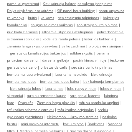
nameliai gyvenimui
|
Kiek kainuoja bakterijos valymo įrenginims
|
Dalys viryklėms ir orkaitėms
|
SIP panel hous building
|
namu apyvokos
reikmenys
|
buitis
|
vaikams
|
seo straipsniu talpinimas
|
bakterijos
kanalizacijai
|
saugus zaidimas vaikams
|
seo straipsniu talpinimas
|
nuo kada ziemines
|
siltnamiai stipruolis atsiliepimai
|
polikarbonatiniai
šiltnamiai stipruolis
|
kodel atsiranda pelesis
|
listerijos bakterija
|
zieminio langu skyscio savybes
|
vaiku zaidimui
|
bioloģiskie risinājumi
|
geriausios kanalizacijos bakterijos
|
adblue skystis
|
parama
privaciam darzeliui
|
darzeliai gelbeja
|
pasirinkimas vilniuje
|
ieskome
geriausio darzelio
|
privatus darzelis
|
seo straipsniu talpinimas
|
itempiamu lubu privalumai
|
lubu kaina netrukdo
|
kiek kainuoja
itempiamos lubos
|
itempiamos lubos kaina
|
kiek kainuoja itempiamos
|
kiek kainuoja lubos
|
lubu kainos
|
lubu rusys vilniuje
|
lubos vilniuje
|
siltnamiai
|
turbinu remontas kaune
|
straipsniai katems
|
laiminga
kate
|
Orapūtės
|
Zieminis langu ploviklis
|
tofu su bambuko anglimi
|
tofu zalios arbatos ekstraktu
|
tofu kraikas originalus
|
prekiu
gyvunams grazinimas
|
elektromobiliu krovimo stoteles
|
paskolos
bustui
|
mini paskolos internetu
|
kaciu mityba
|
Bankrotas
|
Vandens
filtrai
|
Mediniai nameliai vaikams
|
Griovimo darbai Klaipedoje
|