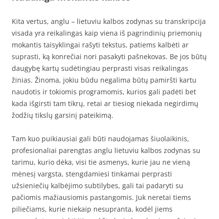
Kita vertus, anglu – lietuviu kalbos zodynas su transkripcija
visada yra reikalingas kaip viena iš pagrindinių priemonių
mokantis taisyklingai rašyti tekstus, patiems kalbėti ar
suprasti, ką konrečiai nori pasakyti pašnekovas. Be jos būtų
daugybę kartų sudėtingiau perprasti visas reikalingas
žinias. Žinoma, jokiu būdu negalima būtų pamiršti kartu
naudotis ir tokiomis programomis, kurios gali padėti bet
kada išgirsti tam tikrų, retai ar tiesiog niekada negirdimų
žodžių tikslų garsinį pateikimą.
Tam kuo puikiausiai gali būti naudojamas šiuolaikinis,
profesionaliai parengtas anglu lietuviu kalbos zodynas su
tarimu, kurio dėka, visi tie asmenys, kurie jau ne vieną
mėnesį vargsta, stengdamiesi tinkamai perprasti
užsieniečių kalbėjimo subtilybes, gali tai padaryti su
pačiomis mažiausiomis pastangomis. Juk neretai tiems
piliečiams, kurie niekaip nesupranta, kodėl jiems