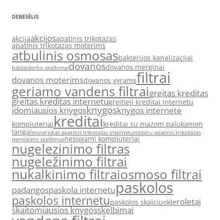
DEBESĖLIS
akcijos
akcija
apatinis trikotazas
apatinis trikotazas moterims
atbulinis osmosas
bakterijos kanalizacijai
dovanos
dovanos merginai
baldai
darbo skelbimai
filtrai
dovanos moterims
dovanos vyrams
geriamo vandens filtrai
greitas kreditas
greitas kreditas internetu
greitieji kreditai internetu
knygos
idomiausios knygos
knygos internete
kreditai
kompiuteriai
kreditai su mazom palukanom
langai
moteriskas apatinis trikotazas internetu
moteru apatinis trikotazas
nesiojami kompiuteriai
nemokami skelbimai
nugelezinimo filtras
nugeležinimo filtrai
nukalkinimo filtrai
osmoso filtrai
paskolos
padangos
paskola internetu
paskolos internetu
roletai
paskolos skaiciuokle
skaitomiausios knygos
skelbimai