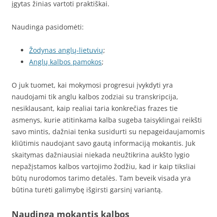
įgytas žinias vartoti praktiškai.
Naudinga pasidomėti:
Žodynas anglų-lietuvių
;
Anglų kalbos pamokos
;
O juk tuomet, kai mokymosi progresui įvykdyti yra
naudojami tik anglu kalbos zodziai su transkripcija,
nesiklausant, kaip realiai taria konkrečias frazes tie
asmenys, kurie atitinkama kalba sugeba taisyklingai reikšti
savo mintis, dažniai tenka susidurti su nepageidaujamomis
kliūtimis naudojant savo gautą informaciją mokantis. Juk
skaitymas dažniausiai niekada neužtikrina aukšto lygio
nepažįstamos kalbos vartojimo žodžiu, kad ir kaip tiksliai
būtų nurodomos tarimo detalės. Tam beveik visada yra
būtina turėti galimybę išgirsti garsinį variantą.
Naudinga mokantis kalbos