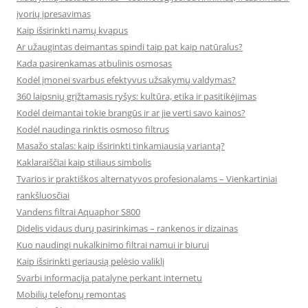
įvorių įpresavimas
Kaip išsirinkti namų kvapus
Ar užaugintas deimantas spindi taip pat kaip natūralus?
Kada pasirenkamas atbulinis osmosas
Kodėl įmonei svarbus efektyvus užsakymų valdymas?
360 laipsnių grįžtamasis ryšys: kultūra, etika ir pasitikėjimas
Kodėl deimantai tokie brangūs ir ar jie verti savo kainos?
Kodėl naudinga rinktis osmoso filtrus
Masažo stalas: kaip išsirinkti tinkamiausią variantą?
Kaklaraiščiai kaip stiliaus simbolis
Tvarios ir praktiškos alternatyvos profesionalams – Vienkartiniai
rankšluosčiai
Vandens filtrai Aquaphor S800
Didelis vidaus durų pasirinkimas – rankenos ir dizainas
Kuo naudingi nukalkinimo filtrai namui ir biurui
Kaip išsirinkti geriausią pelėsio valiklį
Svarbi informacija patalyne perkant internetu
Mobilių telefonų remontas