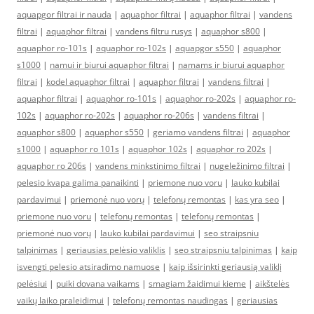
aquapgor filtrai ir nauda
|
aquaphor filtrai
|
aquaphor filtrai
|
vandens
filtrai
|
aquaphor filtrai
|
vandens filtru rusys
|
aquaphor s800
|
aquaphor ro-101s
|
aquaphor ro-102s
|
aquapgor s550
|
aquaphor
s1000
|
namui ir biurui aquaphor filtrai
|
namams ir biurui aquaphor
filtrai
|
kodel aquaphor filtrai
|
aquaphor filtrai
|
vandens filtrai
|
aquaphor filtrai
|
aquaphor ro-101s
|
aquaphor ro-202s
|
aquaphor ro-
102s
|
aquaphor ro-202s
|
aquaphor ro-206s
|
vandens filtrai
|
aquaphor s800
|
aquaphor s550
|
geriamo vandens filtrai
|
aquaphor
s1000
|
aquaphor ro 101s
|
aquaphor 102s
|
aquaphor ro 202s
|
aquaphor ro 206s
|
vandens minkstinimo filtrai
|
nugeležinimo filtrai
|
pelesio kvapa galima panaikinti
|
priemone nuo voru
|
lauko kubilai
pardavimui
|
priemonė nuo vorų
|
telefonų remontas
|
kas yra seo
|
priemone nuo voru
|
telefonų remontas
|
telefonų remontas
|
priemonė nuo vorų
|
lauko kubilai pardavimui
|
seo straipsniu
talpinimas
|
geriausias pelėsio valiklis
|
seo straipsniu talpinimas
|
kaip
isvengti pelesio atsiradimo namuose
|
kaip išsirinkti geriausią valiklį
pelėsiui
|
puiki dovana vaikams
|
smagiam žaidimui kieme
|
aikštelės
vaikų laiko praleidimui
|
telefonų remontas naudingas
|
geriausias