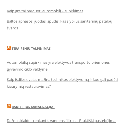
Kaip greitai parduoti automobilį – supirkimas
Baltos apnašos, juodas įspūdis: kas slypi už sanitarinių patalpų
švaros
STRAIPSNIU TALPINIMAS
Automobilių supirkimas yra efektyvus transporto priemonės
gyvavimo ciklo valdyme
Kaip išdilęs ovalas mažina technikos efektyvumą ir kuo gali padėti
kiaurymių restauravimas?
BAKTERIJOS KANALIZACIJAI
Dažnos klaidos renkantis vandens filtrus – Praktiški pastebėjimai