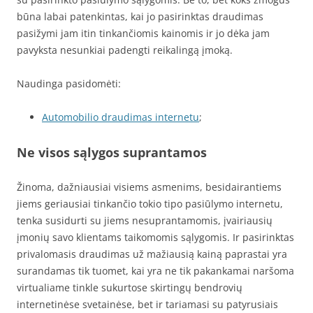
būna labai patenkintas, kai jo pasirinktas draudimas
pasižymi jam itin tinkančiomis kainomis ir jo dėka jam
pavyksta nesunkiai padengti reikalingą įmoką.
Naudinga pasidomėti:
Automobilio draudimas internetu
;
Ne visos sąlygos suprantamos
Žinoma, dažniausiai visiems asmenims, besidairantiems
jiems geriausiai tinkančio tokio tipo pasiūlymo internetu,
tenka susidurti su jiems nesuprantamomis, įvairiausių
įmonių savo klientams taikomomis sąlygomis. Ir pasirinktas
privalomasis draudimas už mažiausią kainą paprastai yra
surandamas tik tuomet, kai yra ne tik pakankamai naršoma
virtualiame tinkle sukurtose skirtingų bendrovių
internetinėse svetainėse, bet ir tariamasi su patyrusiais