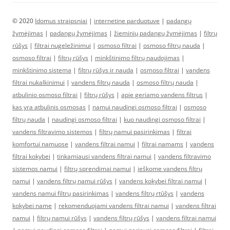
© 2020
Idomus straipsniai
|
internetine parduotuve
|
padangų
žymėjimas
|
padangų žymėjimas
|
žieminių padangų žymėjimas
|
filtrų
rūšys
|
filtrai nugeležinimui
|
osmoso filtrai
|
osmoso filtrų nauda
|
osmoso filtrai
|
filtrų rūšys
|
minkštinimo filtrų naudojimas
|
minkštinimo sistema
|
filtrų rūšys ir nauda
|
osmoso filtrai
|
vandens
filtrai nukalkinimui
|
vandens filtrų nauda
|
osmoso filtrų nauda
|
atbulinio osmoso filtrai
|
filtrų rūšys
|
apie geriamo vandens filtrus
|
kas yra atbulinis osmosas
|
namui naudingi osmoso filtrai
|
osmoso
filtrų nauda
|
naudingi osmoso filtrai
|
kuo naudingi osmoso filtrai
|
vandens filtravimo sistemos
|
filtrų namui pasirinkimas
|
filtrai
komfortui namuose
|
vandens filtrai namui
|
filtrai namams
|
vandens
filtrai kokybei
|
tinkamiausi vandens filtrai namui
|
vandens filtravimo
sistemos namui
|
filtrų sprendimai namui
|
ieškome vandens filtrų
namui
|
vandens filtrų namui rūšys
|
vandens kokybei filtrai namui
|
vandens namui filtrų pasirinkimas
|
vandens filtrų rtūšys
|
vandens
kokybei name
|
rekomenduojami vandens filtrai namui
|
vandens filtrai
namui
|
filtrų namui rūšys
|
vandens filtrų rūšys
|
vandens filtrai namui