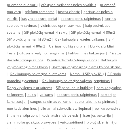
priemone nuo voru
|
efektyviai veikiantis pelėsio valiklis
|
priemonė
nuo vorų
|
telefonų remontas
|
josera classic
|
geriausias pelesio
valiklis
|
kas yra seo straipsniai
|
seo straipsniu talpinimas
|
isorinis
seo optimizavimas
|
vidinis seo optimizavimas
|
kaip optimizuoti
svetaine
|
SIP plokščių namai iki raktų
|
SIP plokščių namai iki 80m2
|
SIP plokščių namai iki 80m2
|
Kiek kainuoja aikštelės vaikams
|
SIP
plokščių namai iki 80m2
|
Geriausi dulkių siurbliai
|
Dulkiu siurbliai
Tesla
|
difuzoriai valymo įrenginims
|
kaliforminės bakterijos
|
Privatus
darzelis Vilniuje kainos
|
Privatus darzelis Vilniuje kainos
|
Bakterijos
valymo įrenginimas kaina
|
Bakterijų valymo įrenginiams kainos skiriasi
|
Kiek kainuoja bakterijos nuotekoms
|
Namai iš SIP plokščių
|
SIP sodo
nameliai gyvenimui
|
Kiek kainuoja bakterijos valymo įrenginims
|
Dalys viryklėms ir orkaitėms
|
SIP panel hous building
|
namu apyvokos
reikmenys
|
buitis
|
vaikams
|
seo straipsniu talpinimas
|
bakterijos
kanalizacijai
|
saugus zaidimas vaikams
|
seo straipsniu talpinimas
|
nuo kada ziemines
|
siltnamiai stipruolis atsiliepimai
|
polikarbonatiniai
šiltnamiai stipruolis
|
kodel atsiranda pelesis
|
listerijos bakterija
|
zieminio langu skyscio savybes
|
vaiku zaidimui
|
bioloģiskie risinājumi