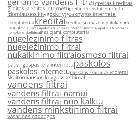
geriamo vandens filtrai
greitas kreditas
greitas kreditas internetu
greitieji kreditai internetu
knygos
idomiausios knygos
knygos internete
kreditai
kompiuteriai
kreditai su mazom palukanom
langai
moteriskas apatinis trikotazas internetu
moteru apatinis trikotazas
nesiojami kompiuteriai
nemokami skelbimai
nugelezinimo filtras
nugeležinimo filtrai
nukalkinimo filtrai
osmoso filtrai
paskolos
padangos
paskola internetu
paskolos internetu
roletai
paskolos skaiciuokle
skaitomiausios knygos
skelbimai
vandens filtrai
vandens filtrai namui
vandens filtrai nuo kalkiu
vandens minkstinimo filtrai
vasarines padangos