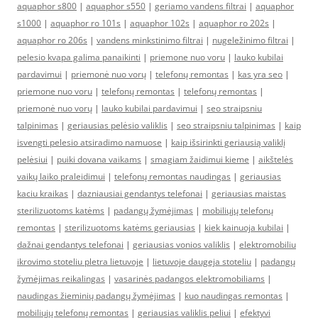
aquaphor s800
|
aquaphor s550
|
geriamo vandens filtrai
|
aquaphor
s1000
|
aquaphor ro 101s
|
aquaphor 102s
|
aquaphor ro 202s
|
aquaphor ro 206s
|
vandens minkstinimo filtrai
|
nugeležinimo filtrai
|
pelesio kvapa galima panaikinti
|
priemone nuo voru
|
lauko kubilai
pardavimui
|
priemonė nuo vorų
|
telefonų remontas
|
kas yra seo
|
priemone nuo voru
|
telefonų remontas
|
telefonų remontas
|
priemonė nuo vorų
|
lauko kubilai pardavimui
|
seo straipsniu
talpinimas
|
geriausias pelėsio valiklis
|
seo straipsniu talpinimas
|
kaip
isvengti pelesio atsiradimo namuose
|
kaip išsirinkti geriausią valiklį
pelėsiui
|
puiki dovana vaikams
|
smagiam žaidimui kieme
|
aikštelės
vaikų laiko praleidimui
|
telefonų remontas naudingas
|
geriausias
kaciu kraikas
|
dazniausiai gendantys telefonai
|
geriausias maistas
sterilizuotoms katėms
|
padangų žymėjimas
|
mobiliųjų telefonų
remontas
|
sterilizuotoms katėms geriausias
|
kiek kainuoja kubilai
|
dažnai gendantys telefonai
|
geriausias vonios valiklis
|
elektromobiliu
ikrovimo stoteliu pletra lietuvoje
|
lietuvoje daugeja stoteliu
|
padangų
žymėjimas reikalingas
|
vasarinės padangos elektromobiliams
|
naudingas žieminių padangų žymėjimas
|
kuo naudingas remontas
|
mobiliųjų telefonų remontas
|
geriausias valiklis peliui
|
efektyvi