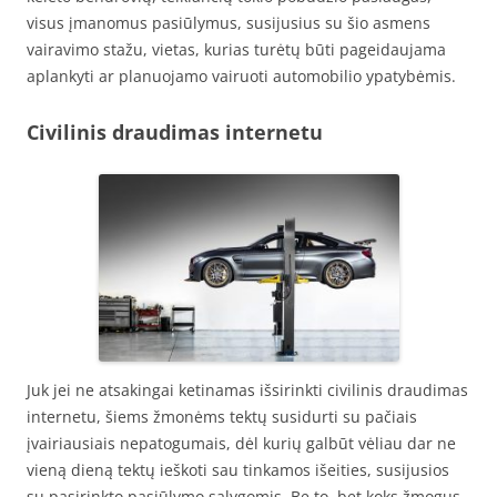
visus įmanomus pasiūlymus, susijusius su šio asmens
vairavimo stažu, vietas, kurias turėtų būti pageidaujama
aplankyti ar planuojamo vairuoti automobilio ypatybėmis.
Civilinis draudimas internetu
Juk jei ne atsakingai ketinamas išsirinkti civilinis draudimas
internetu, šiems žmonėms tektų susidurti su pačiais
įvairiausiais nepatogumais, dėl kurių galbūt vėliau dar ne
vieną dieną tektų ieškoti sau tinkamos išeities, susijusios
su pasirinkto pasiūlymo sąlygomis. Be to, bet koks žmogus