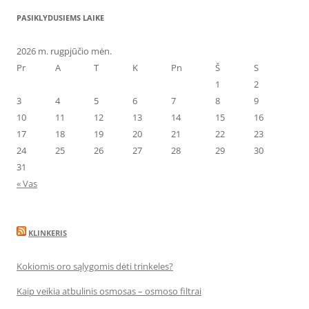
PASIKLYDUSIEMS LAIKE
2026 m. rugpjūčio mėn.
Pr
A
T
K
Pn
Š
S
1
2
3
4
5
6
7
8
9
10
11
12
13
14
15
16
17
18
19
20
21
22
23
24
25
26
27
28
29
30
31
« Vas
KLINKERIS
Kokiomis oro sąlygomis dėti trinkeles?
Kaip veikia atbulinis osmosas – osmoso filtrai