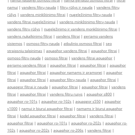
|
namui naudingi osmoso filtrai
|
namui geriausi osmoso filtrai
|
filtrai
namui
|
vandens filtrų nauda
|
filtrų rūšys ir nauda
|
vandens filtrų
rūšys
|
vandens minkštinimo filtrai
|
nugeležinimo filtrų nauda
|
vandens filtrai nugeležinimui
|
vandens minkštinimo filtrų nauda
|
vandens filtrų rūšys
|
nugeležinimo ir vandens monkštinimo filtrai
|
vandens nukalkinimo filtrai
|
vandens filtrai
|
geriamo vandens
sistemos
|
osmoso filtrų nauda
|
atbulinio osmoso filtrai
|
seo
straipsniu talpinimas
|
aquaphor vandens filtrai
|
aquaphor filtrai
|
osmoso filtrų nauda
|
osmoso filtrai
|
vandens filtrai aquaphor
|
geriamo vandens filtrai
|
aquaphor filtrai
|
aquaphor filtrai
|
aquaphor
filtrai
|
aquaphor filtrai
|
aquaphor namams ir pramonei
|
aquaphor
filtrai
|
aquaphor filtrai
|
aquaphor filtrų nauda
|
aquaphor filtrai
|
aquapgor filtrai ir nauda
|
aquaphor filtrai
|
aquaphor filtrai
|
vandens
filtrai
|
aquaphor filtrai
|
vandens filtru rusys
|
aquaphor s800
|
aquaphor ro-101s
|
aquaphor ro-102s
|
aquapgor s550
|
aquaphor
s1000
|
namui ir biurui aquaphor filtrai
|
namams ir biurui aquaphor
filtrai
|
kodel aquaphor filtrai
|
aquaphor filtrai
|
vandens filtrai
|
aquaphor filtrai
|
aquaphor ro-101s
|
aquaphor ro-202s
|
aquaphor ro-
102s
|
aquaphor ro-202s
|
aquaphor ro-206s
|
vandens filtrai
|