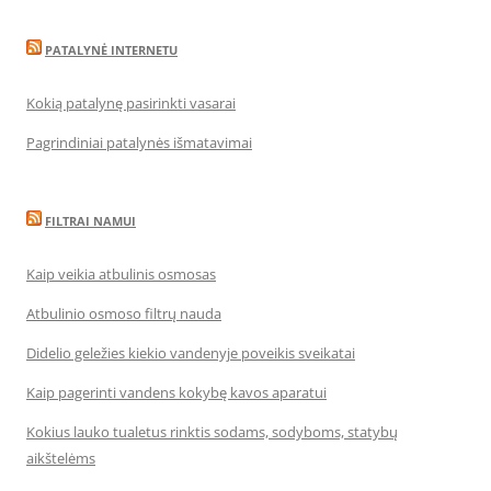
PATALYNĖ INTERNETU
Kokią patalynę pasirinkti vasarai
Pagrindiniai patalynės išmatavimai
FILTRAI NAMUI
Kaip veikia atbulinis osmosas
Atbulinio osmoso filtrų nauda
Didelio geležies kiekio vandenyje poveikis sveikatai
Kaip pagerinti vandens kokybę kavos aparatui
Kokius lauko tualetus rinktis sodams, sodyboms, statybų
aikštelėms