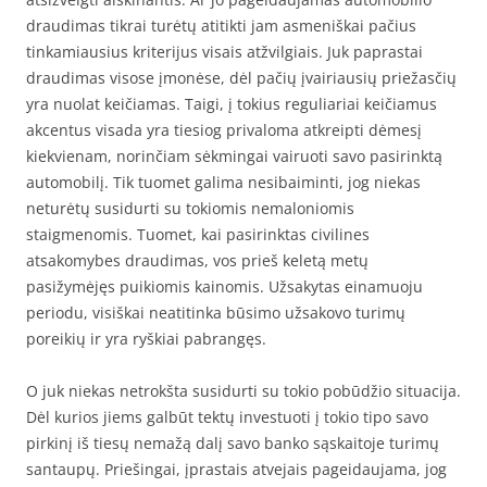
draudimas tikrai turėtų atitikti jam asmeniškai pačius
tinkamiausius kriterijus visais atžvilgiais. Juk paprastai
draudimas visose įmonėse, dėl pačių įvairiausių priežasčių
yra nuolat keičiamas. Taigi, į tokius reguliariai keičiamus
akcentus visada yra tiesiog privaloma atkreipti dėmesį
kiekvienam, norinčiam sėkmingai vairuoti savo pasirinktą
automobilį. Tik tuomet galima nesibaiminti, jog niekas
neturėtų susidurti su tokiomis nemaloniomis
staigmenomis. Tuomet, kai pasirinktas civilines
atsakomybes draudimas, vos prieš keletą metų
pasižymėjęs puikiomis kainomis. Užsakytas einamuoju
periodu, visiškai neatitinka būsimo užsakovo turimų
poreikių ir yra ryškiai pabrangęs.
O juk niekas netrokšta susidurti su tokio pobūdžio situacija.
Dėl kurios jiems galbūt tektų investuoti į tokio tipo savo
pirkinį iš tiesų nemažą dalį savo banko sąskaitoje turimų
santaupų. Priešingai, įprastais atvejais pageidaujama, jog