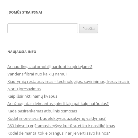
ĮDOMŪS STRAIPSNAI
Ieškoti:
NAUJAUSIA INFO
Ar naudinga automobilį parduoti supirkėjams?
Vandens filtrai nuo kalkių namui
Kiaurymių restauravimas – technologijos: suvirinimas, frezavimas ir
įvorių įpresavimas
Kaip išsirinkti namų kvapus
Ar užaugintas deimantas spindi taip pat kaip natūralus?
Kada pasirenkamas atbulinis osmosas
Kodėl įmonei svarbus efektyvus užsakymų valdymas?
360 laipsnių grįžtamasis ryšys: kultūra, etika ir pasitikėjimas
Kodėl deimantai tokie brangūs ir ar jie verti savo kainos?