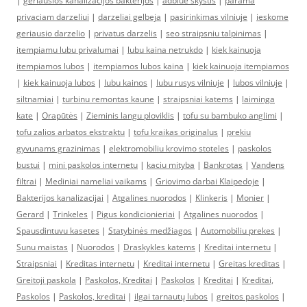
|
geriausios kanalizacijos bakterijos
|
adblue skystis
|
parama
privaciam darzeliui
|
darzeliai gelbeja
|
pasirinkimas vilniuje
|
ieskome
geriausio darzelio
|
privatus darzelis
|
seo straipsniu talpinimas
|
itempiamu lubu privalumai
|
lubu kaina netrukdo
|
kiek kainuoja
itempiamos lubos
|
itempiamos lubos kaina
|
kiek kainuoja itempiamos
|
kiek kainuoja lubos
|
lubu kainos
|
lubu rusys vilniuje
|
lubos vilniuje
|
siltnamiai
|
turbinu remontas kaune
|
straipsniai katems
|
laiminga
kate
|
Orapūtės
|
Zieminis langu ploviklis
|
tofu su bambuko anglimi
|
tofu zalios arbatos ekstraktu
|
tofu kraikas originalus
|
prekiu
gyvunams grazinimas
|
elektromobiliu krovimo stoteles
|
paskolos
bustui
|
mini paskolos internetu
|
kaciu mityba
|
Bankrotas
|
Vandens
filtrai
|
Mediniai nameliai vaikams
|
Griovimo darbai Klaipedoje
|
Bakterijos kanalizacijai
|
Atgalines nuorodos
|
Klinkeris
|
Monier
|
Gerard
|
Trinkeles
|
Pigus kondicionieriai
|
Atgalines nuorodos
|
Spausdintuvu kasetes
|
Statybinės medžiagos
|
Automobiliu prekes
|
Sunu maistas
|
Nuorodos
|
Draskykles katems
|
Kreditai internetu
|
Straipsniai
|
Kreditas internetu
|
Kreditai internetu
|
Greitas kreditas
|
Greitoji paskola
|
Paskolos, Kreditai
|
Paskolos
|
Kreditai
|
Kreditai,
Paskolos
|
Paskolos, kreditai
|
ilgai tarnautų lubos
|
greitos paskolos
|