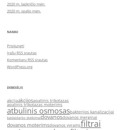
2020 m. lapkričio mėn.
2020 m. spalio mėn.
NAMAI
Prisijungti
Įrašų RSS srautas
Komentarų RSS srautas
WordPress.org
DEBESĖLIS
akcijos
akcija
apatinis trikotazas
apatinis trikotazas moterims
atbulinis osmosas
bakterijos kanalizacijai
dovanos
dovanos merginai
baldai
darbo skelbimai
filtrai
dovanos moterims
dovanos vyrams