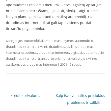
apdraudimas reikiamu metu tokiu atveju galėtų apsaugoti
nuo niekieno netrokštamų ilgalaikių skolų. Taigi, tuomet,
kai yra planuojama vairuoti tam tikrą automobilį, civilinis
draudimas internetu tikrai gali tapti visiems puikiai
tinkančiu pagalbininku.
Kategorijos:
Automobiliai
,
Draudimas
| Žymos:
automobilio
draudimas internetu
,
civilinis draudimas
,
civilinis draudimas
internetu
,
draudimas
,
draudimas internetu
,
pigiausias automobilio
draudimas internetu
,
transporto priemones valdytojo civilines
atsakomybes draudimas internetu
|
2021 16 sausio
Įrašo
←
Kredito privalumai
Kaip išvalyti naftos produktus
navigacija
– problemos ir valiklis
→