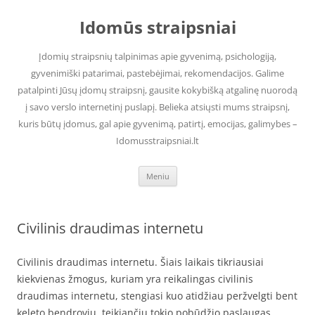
Pereiti
prie
Idomūs straipsniai
turinio
Įdomių straipsnių talpinimas apie gyvenimą, psichologiją,
gyvenimiški patarimai, pastebėjimai, rekomendacijos. Galime
patalpinti Jūsų įdomų straipsnį, gausite kokybišką atgalinę nuorodą
į savo verslo internetinį puslapį. Belieka atsiųsti mums straipsnį,
kuris būtų įdomus, gal apie gyvenimą, patirtį, emocijas, galimybes –
Idomusstraipsniai.lt
Meniu
Civilinis draudimas internetu
Civilinis draudimas internetu. Šiais laikais tikriausiai
kiekvienas žmogus, kuriam yra reikalingas civilinis
draudimas internetu, stengiasi kuo atidžiau peržvelgti bent
keleto bendrovių, teikiančių tokio pobūdžio paslaugas,