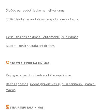
5 būdų panaudoti lauko namelį vaikams
2026 6 būdų panaudoti žaidimų aikšteles vaikams
Geriausias pasirinkimas – Automobilių supirkimas
Nuotraukos ir spauda ant drobės
SEO STRAIPSNIU TALPINIMAS
Kaip greitai parduoti automobilį – supirkimas
Baltos apnašos, juodas įspūdis: kas slypi už sanitarinių patalpų
švaros
STRAIPSNIU TALPINIMAS