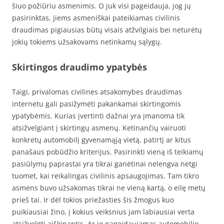
šiuo požiūriu asmenimis. O juk visi pageidauja, jog jų
pasirinktas, jiems asmeniškai pateikiamas civilinis
draudimas pigiausias būtų visais atžvilgiais bei neturėtų
jokių tokiems užsakovams netinkamų sąlygų.
Skirtingos draudimo ypatybės
Taigi, privalomas civilines atsakomybes draudimas
internetu gali pasižymėti pakankamai skirtingomis
ypatybėmis. Kurias įvertinti dažnai yra įmanoma tik
atsižvelgiant į skirtingų asmenų. Ketinančių vairuoti
konkretų automobilį gyvenamąją vietą, patirtį ar kitus
panašaus pobūdžio kriterijus. Pasirinkti vieną iš teikiamų
pasiūlymų paprastai yra tikrai ganėtinai nelengva netgi
tuomet, kai reikalingas civilinis apsaugojimas. Tam tikro
asmens buvo užsakomas tikrai ne vieną kartą, o eilę metų
prieš tai. Ir dėl tokios priežasties šis žmogus kuo
puikiausiai žino, į kokius veiksnius jam labiausiai verta
atsižvelgti aiškinantis. Ar jo pageidaujamas automobilio