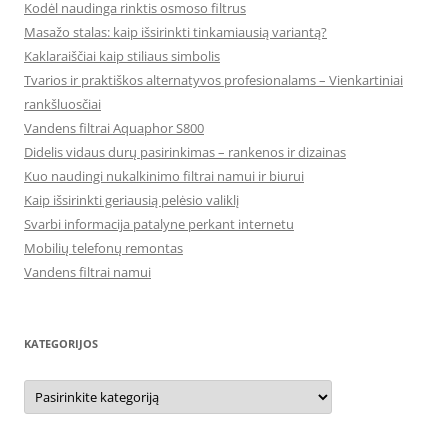
Kodėl naudinga rinktis osmoso filtrus
Masažo stalas: kaip išsirinkti tinkamiausią variantą?
Kaklaraiščiai kaip stiliaus simbolis
Tvarios ir praktiškos alternatyvos profesionalams – Vienkartiniai
rankšluosčiai
Vandens filtrai Aquaphor S800
Didelis vidaus durų pasirinkimas – rankenos ir dizainas
Kuo naudingi nukalkinimo filtrai namui ir biurui
Kaip išsirinkti geriausią pelėsio valiklį
Svarbi informacija patalyne perkant internetu
Mobilių telefonų remontas
Vandens filtrai namui
KATEGORIJOS
Kategorijos