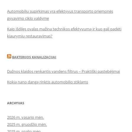
Automobilių supirkimas yra efektyvus transporto priemonės
gyvavimo ciklo valdyme
Kaip išdilęs ovalas mažina technikos efektyvumą ir kuo gali padėti
kiaurymių restauravimas?
BAKTERIJOS KANALIZACIJAI
Dažnos klaidos renkantis vandens filtrus – Praktiški pastebėjimai
Kokią nano dangą rinktis automobilio stiklams
ARCHYVAS
2026 m. vasario mėn.
2025 m. gruodžio mėn.
2025 m. spalio mėn.