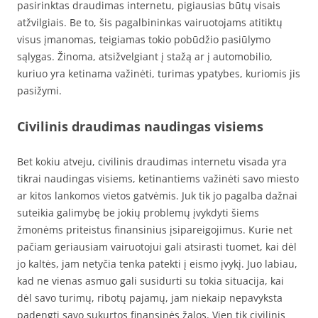
pasirinktas draudimas internetu, pigiausias būtų visais
atžvilgiais. Be to, šis pagalbininkas vairuotojams atitiktų
visus įmanomas, teigiamas tokio pobūdžio pasiūlymo
sąlygas. Žinoma, atsižvelgiant į stažą ar į automobilio,
kuriuo yra ketinama važinėti, turimas ypatybes, kuriomis jis
pasižymi.
Civilinis draudimas naudingas visiems
Bet kokiu atveju, civilinis draudimas internetu visada yra
tikrai naudingas visiems, ketinantiems važinėti savo miesto
ar kitos lankomos vietos gatvėmis. Juk tik jo pagalba dažnai
suteikia galimybę be jokių problemų įvykdyti šiems
žmonėms priteistus finansinius įsipareigojimus. Kurie net
pačiam geriausiam vairuotojui gali atsirasti tuomet, kai dėl
jo kaltės, jam netyčia tenka patekti į eismo įvykį. Juo labiau,
kad ne vienas asmuo gali susidurti su tokia situacija, kai
dėl savo turimų, ribotų pajamų, jam niekaip nepavyksta
padengti savo sukurtos finansinės žalos. Vien tik civilinis