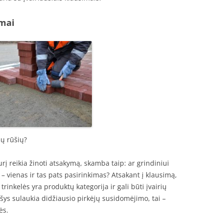
ymai
ių rūšių?
rį reikia žinoti atsakymą, skamba taip: ar grindiniui
ai – vienas ir tas pats pasirinkimas? Atsakant į klausimą,
trinkelės yra produktų kategorija ir gali būti įvairių
ūšys sulaukia didžiausio pirkėjų susidomėjimo, tai –
ės.