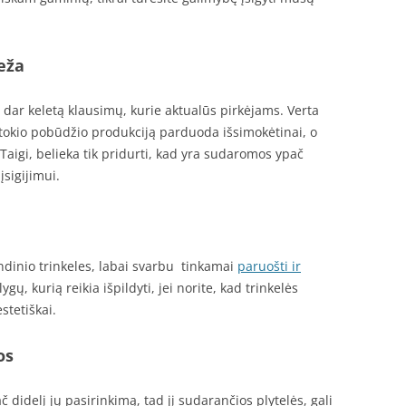
eža
į dar keletą klausimų, kurie aktualūs pirkėjams. Verta
tokio pobūdžio produkciją parduoda išsimokėtinai, o
 Taigi, belieka tik pridurti, kad yra sudaromos ypač
įsigijimui.
indinio trinkeles, labai svarbu tinkamai
paruošti ir
ygų, kurią reikia išpildyti, jei norite, kad trinkelės
stetiškai.
os
č didelį jų pasirinkimą, tad jį sudarančios plytelės, gali