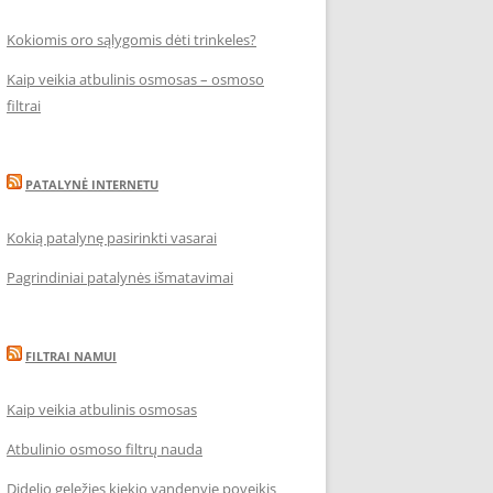
Kokiomis oro sąlygomis dėti trinkeles?
Kaip veikia atbulinis osmosas – osmoso
filtrai
PATALYNĖ INTERNETU
Kokią patalynę pasirinkti vasarai
Pagrindiniai patalynės išmatavimai
FILTRAI NAMUI
Kaip veikia atbulinis osmosas
Atbulinio osmoso filtrų nauda
Didelio geležies kiekio vandenyje poveikis