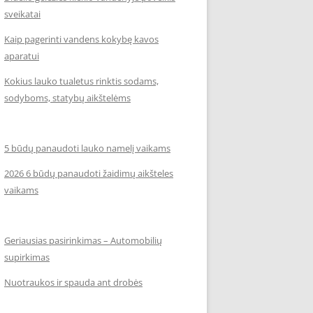
sveikatai
Kaip pagerinti vandens kokybę kavos
aparatui
Kokius lauko tualetus rinktis sodams,
sodyboms, statybų aikštelėms
5 būdų panaudoti lauko namelį vaikams
2026 6 būdų panaudoti žaidimų aikšteles
vaikams
Geriausias pasirinkimas – Automobilių
supirkimas
Nuotraukos ir spauda ant drobės