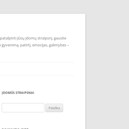
atalpinti Jūsų įdomų straipsnį, gausite
e gyvenimą, patirtį, emocijas, galimybes –
ĮDOMŪS STRAIPSNAI
Ieškoti: