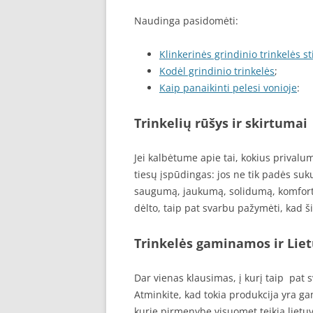
Naudinga pasidomėti:
Klinkerinės grindinio trinkelės 
Kodėl grindinio trinkelės
;
Kaip panaikinti pelesi vonioje
:
Trinkelių rūšys ir skirtumai
Jei kalbėtume apie tai, kokius privalu
tiesų įspūdingas: jos ne tik padės suku
saugumą, jaukumą, solidumą, komfortą,
dėlto, taip pat svarbu pažymėti, kad ši
Trinkelės gaminamos ir Lie
Dar vienas klausimas, į kurį taip pat 
Atminkite, kad tokia produkcija yra gam
kurie pirmenybę visuomet teikia lietuv