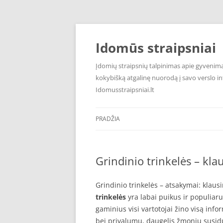
Pereiti
prie
turinio
Idomūs straipsniai
Įdomių straipsnių talpinimas apie gyvenimą,
kokybišką atgalinę nuorodą į savo verslo int
Idomusstraipsniai.lt
PRADŽIA
Grindinio trinkelės – kla
Grindinio trinkelės – atsakymai: klausi
trinkelės
yra labai puikus ir populiaru
gaminius visi vartotojai žino visą inf
bei privalumų, daugelis žmonių susidur