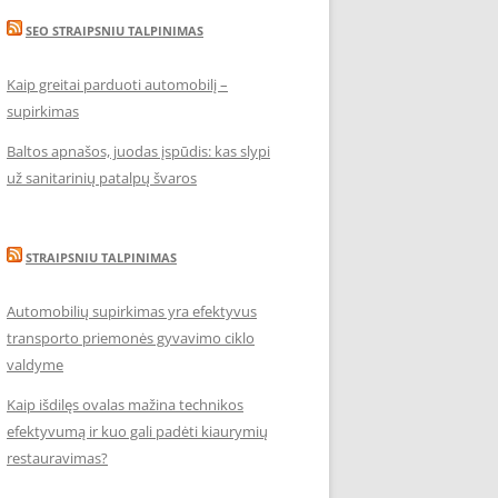
SEO STRAIPSNIU TALPINIMAS
Kaip greitai parduoti automobilį –
supirkimas
Baltos apnašos, juodas įspūdis: kas slypi
už sanitarinių patalpų švaros
STRAIPSNIU TALPINIMAS
Automobilių supirkimas yra efektyvus
transporto priemonės gyvavimo ciklo
valdyme
Kaip išdilęs ovalas mažina technikos
efektyvumą ir kuo gali padėti kiaurymių
restauravimas?