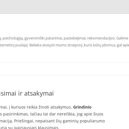
 psichologiją, gyvenimiški patarimai, pastebėjimai, rekomendacijos. Galime p
ernetinį puslapį. Belieka atsiųsti mums straipsnį, kuris būtų įdomus, gal api
usimai ir atsakymai
mai, į kuriuos reikia žinoti atsakymus.
Grindinio
s pasirinkimas, tačiau tai dar nereiškia, jog apie šiuos
ormaciją. Priešingai, nepaisant šių gaminių populiarumo
ia su įvairiausiais klausimais.