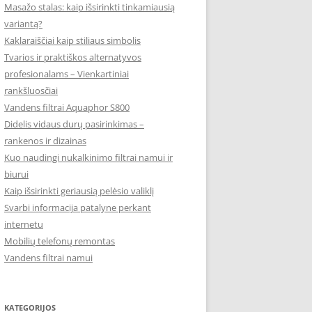
Masažo stalas: kaip išsirinkti tinkamiausią
variantą?
Kaklaraiščiai kaip stiliaus simbolis
Tvarios ir praktiškos alternatyvos
profesionalams – Vienkartiniai
rankšluosčiai
Vandens filtrai Aquaphor S800
Didelis vidaus durų pasirinkimas –
rankenos ir dizainas
Kuo naudingi nukalkinimo filtrai namui ir
biurui
Kaip išsirinkti geriausią pelėsio valiklį
Svarbi informacija patalyne perkant
internetu
Mobilių telefonų remontas
Vandens filtrai namui
KATEGORIJOS