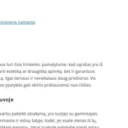
stilingiems namams
;
mus turi šios trinkelės, pamatytume, kad sąrašas yra iš
rti estetiką ar draugišką aplinką, bet ir garantuos
 ilgai tarnaus ir nereikalaus daug priežiūros. Vis
os ypatybės gali skirtis priklausomai nuo rūšies.
tuvoje
svarbu pateikti atsakymą, yra susijęs su gamintojais.
inama ir mūsų šalyje, todėl, jei esate vienas iš tų,
iškam gaminių, tikrai turėsite galimybę įsigyti mūsų