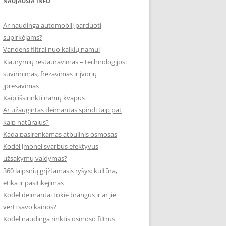
NAUJAUSIA INFO
Ar naudinga automobilį parduoti
supirkėjams?
Vandens filtrai nuo kalkių namui
Kiaurymių restauravimas – technologijos:
suvirinimas, frezavimas ir įvorių
įpresavimas
Kaip išsirinkti namų kvapus
Ar užaugintas deimantas spindi taip pat
kaip natūralus?
Kada pasirenkamas atbulinis osmosas
Kodėl įmonei svarbus efektyvus
užsakymų valdymas?
360 laipsnių grįžtamasis ryšys: kultūra,
etika ir pasitikėjimas
Kodėl deimantai tokie brangūs ir ar jie
verti savo kainos?
Kodėl naudinga rinktis osmoso filtrus