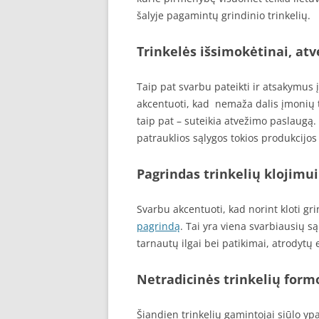
šalyje pagamintų grindinio trinkelių.
Trinkelės išsimokėtinai, atv
Taip pat svarbu pateikti ir atsakymus 
akcentuoti, kad nemaža dalis įmonių 
taip pat – suteikia atvežimo paslaugą.
patrauklios sąlygos tokios produkcijos 
Pagrindas trinkelių klojimui
Svarbu akcentuoti, kad norint kloti gr
pagrindą
. Tai yra viena svarbiausių sąl
tarnautų ilgai bei patikimai, atrodytų e
Netradicinės trinkelių form
Šiandien trinkelių gamintojai siūlo ypa