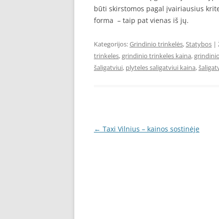
būti skirstomos pagal įvairiausius krit
forma – taip pat vienas iš jų.
Kategorijos:
Grindinio trinkelės
,
Statybos
| 
trinkeles
,
grindinio trinkeles kaina
,
grindinio
šaligatviui
,
plyteles saligatviui kaina
,
šaligat
Įrašo
←
Taxi Vilnius – kainos sostinėje
navigacija