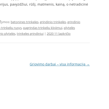
erijus, pavyzdžiui, rūšį, matmenis, kainą, o netradicinė
Žymos:
betonines trinkeles
,
grindinio trinkelės
,
grindinio
 trinkeliu rusys
,
pagrindas trinkeliu klojimui
,
plytelės
vio plytelės
,
trinkeles grindiniui
|
2020 11 lapkričio
Griovimo darbai – visa informacija
→