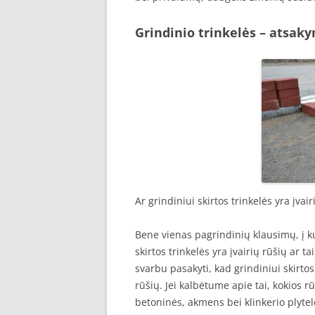
Grindinio trinkelės – atsak
Ar grindiniui skirtos trinkelės yra įvair
Bene vienas pagrindinių klausimų, į ku
skirtos trinkelės yra įvairių rūšių ar t
svarbu pasakyti, kad grindiniui skirtos 
rūšių. Jei kalbėtume apie tai, kokios r
betoninės, akmens bei klinkerio plytel