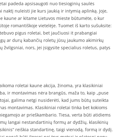
etai padeda apsisaugoti nuo tiesioginių saulės
i naktį nuleisti jie kurs jaukią ir intymią aplinką. Joje,
nebe kaune ar kitame Lietuvos mieste būtumėte, o kur
itoje romantiškoje vietelėje. Tuomet iš karto sušuksite:
, tebuvo pigus roletai, bet jaučiuosi it prabangiai
ngų ar durų kabančių roletų jūsų jaukumo akimirkų
žvilgsniai, nors, jei įsigysite specialius roletus, patys
taikoma roletai kaune akcija, žinoma, yra klasikiniai
myba, ir montavimas nėra brangūs, maža to, kaip „puse
ntojai, galima netgi nusiderėti, kad jums būtų suteikta
s montavimas. Klasikiniai roletai tinka bet kokioms
miegamojo ar prieškambario. Tiesa, verta būti atidiems
namų langai nestandartinių formų ar dydžių, klasikinių
asikinis“ reiškia standartinę, taigi vienodą, formą ir dydį.
etai negali būti ilgesni nei trys metrai ir platesni negu