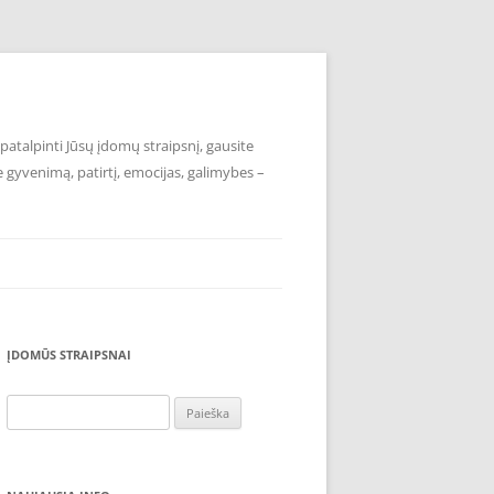
atalpinti Jūsų įdomų straipsnį, gausite
e gyvenimą, patirtį, emocijas, galimybes –
ĮDOMŪS STRAIPSNAI
Ieškoti: