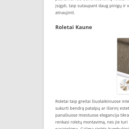
įsigyti, taip sutaupant daug pinigų ir
atnaujinti.
Roletai Kaune
Roletai taip greitai šiuolaikiniuose in
sukurti bendrą patalpų ar išorinį estet
panašiuose miestuose elegancija tikr
renkasi roletų montavimą, nes jie turi
pasirinkimą. Galima rinktis bambukiniu