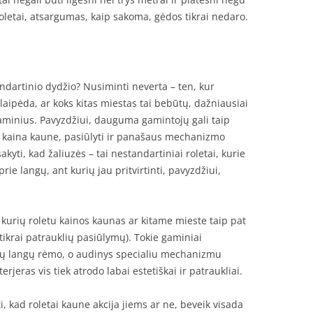
i roletai, atsargumas, kaip sakoma, gėdos tikrai nedaro.
tandartinio dydžio? Nusiminti neverta – ten, kur
laipėda, ar koks kitas miestas tai bebūtų, dažniausiai
gaminius. Pavyzdžiui, dauguma gamintojų gali taip
ai kaina kaune, pasiūlyti ir panašaus mechanizmo
kyti, kad žaliuzės – tai nestandartiniai roletai, kurie
prie langų, ant kurių jau pritvirtinti, pavyzdžiui,
, kurių roletu kainos kaunas ar kitame mieste taip pat
 tikrai patrauklių pasiūlymų). Tokie gaminiai
ių langų rėmo, o audinys specialiu mechanizmu
erjeras vis tiek atrodo labai estetiškai ir patraukliai.
i, kad roletai kaune akcija jiems ar ne, beveik visada