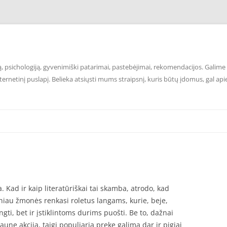
 psichologiją, gyvenimiški patarimai, pastebėjimai, rekomendacijos. Galime p
ernetinį puslapį. Belieka atsiųsti mums straipsnį, kuris būtų įdomus, gal api
 Kad ir kaip literatūriškai tai skamba, atrodo, kad
žniau žmonės renkasi roletus langams, kurie, beje,
i, bet ir įstiklintoms durims puošti. Be to, dažnai
kaune akcija, taigi populiarią prekę galima dar ir pigiai