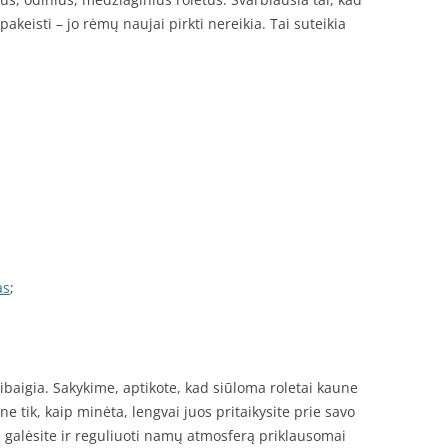
pakeisti – jo rėmų naujai pirkti nereikia. Tai suteikia
as
;
sibaigia. Sakykime, aptikote, kad siūloma roletai kaune
 ne tik, kaip minėta, lengvai juos pritaikysite prie savo
s galėsite ir reguliuoti namų atmosferą priklausomai