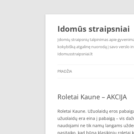
Pereiti
prie
turinio
Idomūs straipsniai
Įdomių straipsnių talpinimas apie gyvenimą,
kokybišką atgalinę nuorodą į savo verslo int
Idomusstraipsniai.lt
PRADŽIA
Roletai Kaune – AKCIJA
Roletai Kaune. Užuolaidų eros pabaiga.
užuolaidų era eina į pabaigą – vis da
naudojami ne tik namų langams uždengt
pasitaiko, kad būna klasikinių roletai 