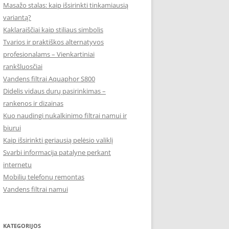
Masažo stalas: kaip išsirinkti tinkamiausią
variantą?
Kaklaraiščiai kaip stiliaus simbolis
Tvarios ir praktiškos alternatyvos
profesionalams – Vienkartiniai
rankšluosčiai
Vandens filtrai Aquaphor S800
Didelis vidaus durų pasirinkimas –
rankenos ir dizainas
Kuo naudingi nukalkinimo filtrai namui ir
biurui
Kaip išsirinkti geriausią pelėsio valiklį
Svarbi informacija patalyne perkant
internetu
Mobilių telefonų remontas
Vandens filtrai namui
KATEGORIJOS