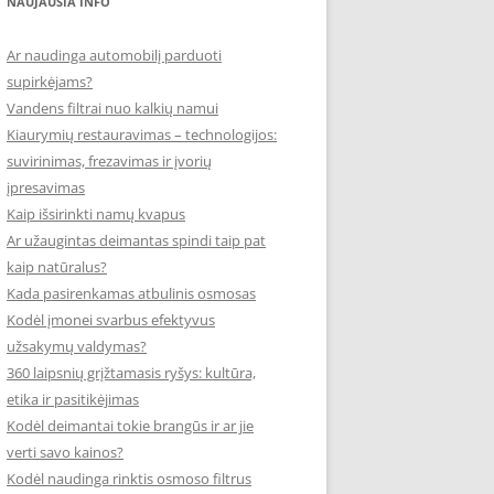
NAUJAUSIA INFO
Ar naudinga automobilį parduoti
supirkėjams?
Vandens filtrai nuo kalkių namui
Kiaurymių restauravimas – technologijos:
suvirinimas, frezavimas ir įvorių
įpresavimas
Kaip išsirinkti namų kvapus
Ar užaugintas deimantas spindi taip pat
kaip natūralus?
Kada pasirenkamas atbulinis osmosas
Kodėl įmonei svarbus efektyvus
užsakymų valdymas?
360 laipsnių grįžtamasis ryšys: kultūra,
etika ir pasitikėjimas
Kodėl deimantai tokie brangūs ir ar jie
verti savo kainos?
Kodėl naudinga rinktis osmoso filtrus