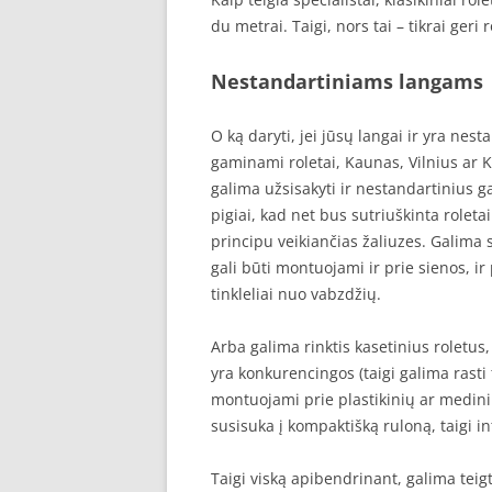
du metrai. Taigi, nors tai – tikrai ger
Nestandartiniams langams
O ką daryti, jei jūsų langai ir yra nes
gaminami roletai, Kaunas, Vilnius ar K
galima užsisakyti ir nestandartinius 
pigiai, kad net bus sutriuškinta rolet
principu veikiančias žaliuzes. Galima sa
gali būti montuojami ir prie sienos, ir 
tinkleliai nuo vabzdžių.
Arba galima rinktis kasetinius roletus
yra konkurencingos (taigi galima rasti
montuojami prie plastikinių ar medin
susisuka į kompaktišką ruloną, taigi int
Taigi viską apibendrinant, galima teigt