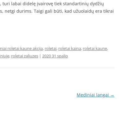
 turi labai didelę įvairovę tiek standartinių dydžių
, netgi durims. Taigi gali būti, kad užuolaidų era tikrai
iniai roletai kaune akcija
,
roletai
,
roletai kaina
,
roletai kaune
,
lniuje
,
roletai zaliuzes
|
2020 31 spalio
Mediniai langai
→