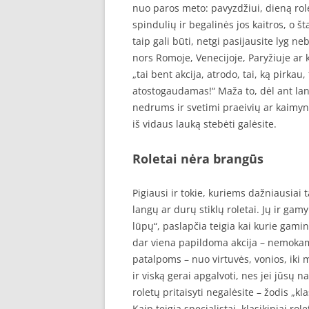
nuo paros meto: pavyzdžiui, dieną rol
spindulių ir begalinės jos kaitros, o šta
taip gali būti, netgi pasijausite lyg 
nors Romoje, Venecijoje, Paryžiuje ar k
„tai bent akcija, atrodo, tai, ką pirkau
atostogaudamas!“ Maža to, dėl ant la
nedrums ir svetimi praeivių ar kaimynų 
iš vidaus lauką stebėti galėsite.
Roletai nėra brangūs
Pigiausi ir tokie, kuriems dažniausiai 
langų ar durų stiklų roletai. Jų ir ga
lūpų“, paslapčia teigia kai kurie gami
dar viena papildoma akcija – nemokama
patalpoms – nuo virtuvės, vonios, iki 
ir viską gerai apgalvoti, nes jei jūsų 
roletų pritaisyti negalėsite – žodis „kl
Kaip teigia specialistai, klasikiniai rol