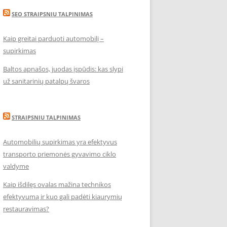
SEO STRAIPSNIU TALPINIMAS
Kaip greitai parduoti automobilį –
supirkimas
Baltos apnašos, juodas įspūdis: kas slypi
už sanitarinių patalpų švaros
STRAIPSNIU TALPINIMAS
Automobilių supirkimas yra efektyvus
transporto priemonės gyvavimo ciklo
valdyme
Kaip išdilęs ovalas mažina technikos
efektyvumą ir kuo gali padėti kiaurymių
restauravimas?