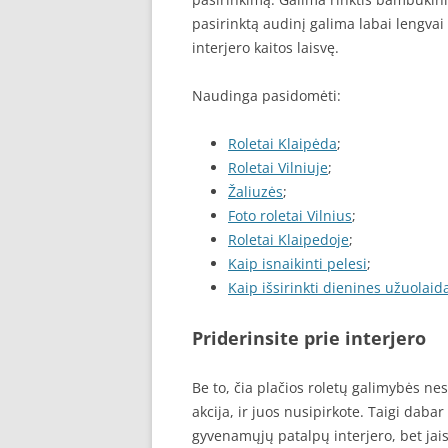
pasirinktą audinį galima labai lengvai 
interjero kaitos laisvę.
Naudinga pasidomėti:
Roletai Klaipėda
;
Roletai Vilniuje
;
Žaliuzės
;
Foto roletai Vilnius
;
Roletai Klaipedoje
;
Kaip isnaikinti pelesi
;
Kaip išsirinkti dienines užuolaid
Priderinsite prie interjero
Be to, čia plačios roletų galimybės ne
akcija, ir juos nusipirkote. Taigi dabar
gyvenamųjų patalpų interjero, bet jai