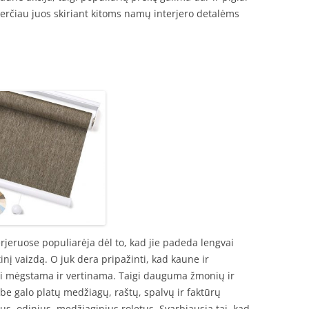
 verčiau juos skiriant kitoms namų interjero detalėms
terjeruose populiarėja dėl to, kad jie padeda lengvai
inį vaizdą. O juk dera pripažinti, kad kaune ir
ai mėgstama ir vertinama. Taigi dauguma žmonių ir
 be galo platų medžiagų, raštų, spalvų ir faktūrų
s, odinius, medžiaginius roletus. Svarbiausia tai, kad