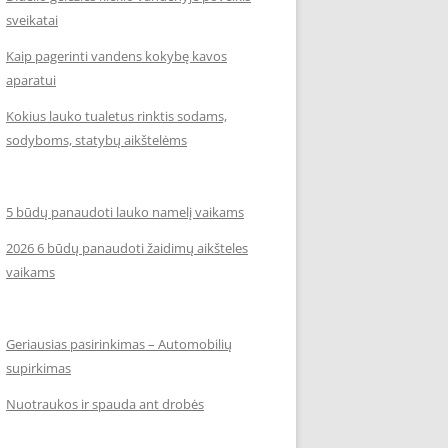
sveikatai
Kaip pagerinti vandens kokybę kavos
aparatui
Kokius lauko tualetus rinktis sodams,
sodyboms, statybų aikštelėms
5 būdų panaudoti lauko namelį vaikams
2026 6 būdų panaudoti žaidimų aikšteles
vaikams
Geriausias pasirinkimas – Automobilių
supirkimas
Nuotraukos ir spauda ant drobės