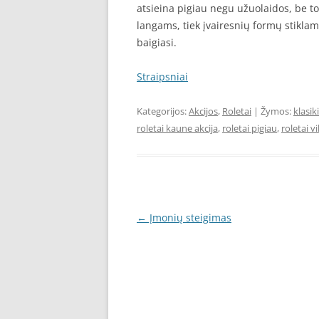
atsieina pigiau negu užuolaidos, be to,
langams, tiek įvairesnių formų stiklams
baigiasi.
Straipsniai
Kategorijos:
Akcijos
,
Roletai
| Žymos:
klasik
roletai kaune akcija
,
roletai pigiau
,
roletai vi
Įrašo
←
Įmonių steigimas
navigacija