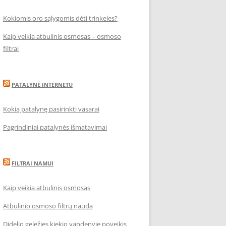
Kokiomis oro sąlygomis dėti trinkeles?
Kaip veikia atbulinis osmosas – osmoso
filtrai
PATALYNĖ INTERNETU
Kokią patalynę pasirinkti vasarai
Pagrindiniai patalynės išmatavimai
FILTRAI NAMUI
Kaip veikia atbulinis osmosas
Atbulinio osmoso filtrų nauda
Didelio geležies kiekio vandenyje poveikis