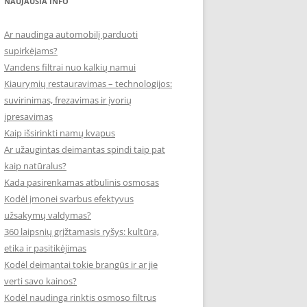
NAUJAUSIA INFO
Ar naudinga automobilį parduoti
supirkėjams?
Vandens filtrai nuo kalkių namui
Kiaurymių restauravimas – technologijos:
suvirinimas, frezavimas ir įvorių
įpresavimas
Kaip išsirinkti namų kvapus
Ar užaugintas deimantas spindi taip pat
kaip natūralus?
Kada pasirenkamas atbulinis osmosas
Kodėl įmonei svarbus efektyvus
užsakymų valdymas?
360 laipsnių grįžtamasis ryšys: kultūra,
etika ir pasitikėjimas
Kodėl deimantai tokie brangūs ir ar jie
verti savo kainos?
Kodėl naudinga rinktis osmoso filtrus