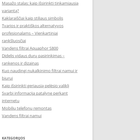
Masažo stalas: kaip išsirinkti tinkamiausią
variantą?
Kaklaraiščiai kaip stiliaus simbolis
Tvarios ir praktiškos alternatyvos
profesionalams – Vienkartiniai
rankšluosčiai
Vandens filtrai Aquaphor S800
Didelis vidaus durų pasirinkimas –
rankenos ir dizainas
Kuo naudingi nukalkinimo filtrai namui ir
biurui
Kaip išsirinkti geriausią pelėsio valiklį
Svarbi informacija patalyne perkant
internetu
Mobilių telefonų remontas
Vandens filtrai namui
KATEGORIJOS