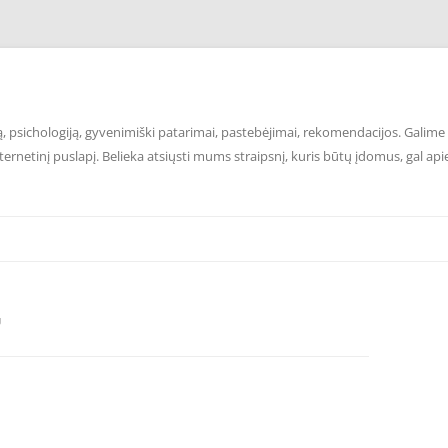
 psichologiją, gyvenimiški patarimai, pastebėjimai, rekomendacijos. Galime p
ernetinį puslapį. Belieka atsiųsti mums straipsnį, kuris būtų įdomus, gal api
U