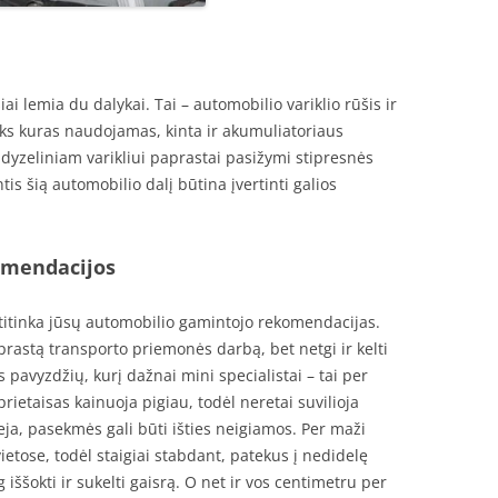
i lemia du dalykai. Tai – automobilio variklio rūšis ir
oks kuras naudojamas, kinta ir akumuliatoriaus
dyzeliniam varikliui paprastai pasižymi stipresnės
tis šią automobilio dalį būtina įvertinti galios
omendacijos
atitinka jūsų automobilio gamintojo rekomendacijas.
prastą transporto priemonės darbą, bet netgi ir kelti
s pavyzdžių, kurį dažnai mini specialistai – tai per
etaisas kainuoja pigiau, todėl neretai suvilioja
a, pasekmės gali būti išties neigiamos. Per maži
ietose, todėl staigiai stabdant, patekus į nedidelę
g iššokti ir sukelti gaisrą. O net ir vos centimetru per