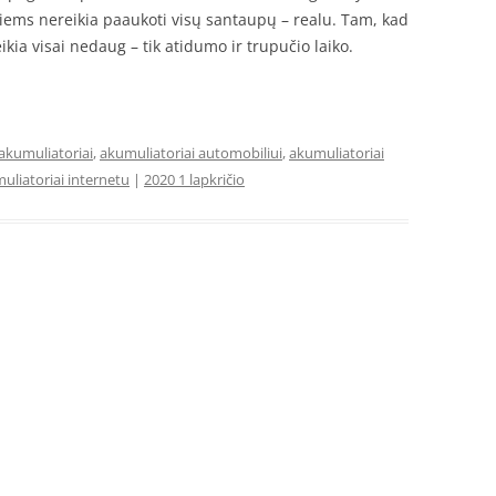
riems nereikia paaukoti visų santaupų – realu. Tam, kad
kia visai nedaug – tik atidumo ir trupučio laiko.
akumuliatoriai
,
akumuliatoriai automobiliui
,
akumuliatoriai
uliatoriai internetu
|
2020 1 lapkričio