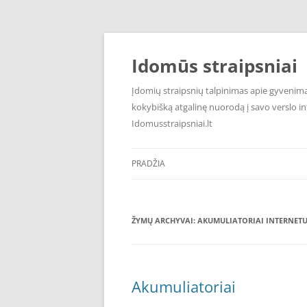
Pereiti
prie
turinio
Idomūs straipsniai
Įdomių straipsnių talpinimas apie gyvenimą,
kokybišką atgalinę nuorodą į savo verslo int
Idomusstraipsniai.lt
PRADŽIA
ŽYMŲ ARCHYVAI:
AKUMULIATORIAI INTERNET
Akumuliatoriai