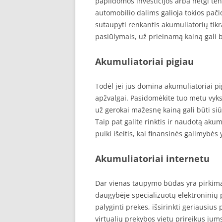
papildomos investicijos arba netgi ten
automobilio dalims galioja tokios pačios
sutaupyti renkantis akumuliatorių tik
pasiūlymais, už prieinamą kainą gali būt
Akumuliatoriai pigiau
Todėl jei jus domina akumuliatoriai pig
apžvalgai. Pasidomėkite tuo metu vyk
už gerokai mažesnę kainą gali būti si
Taip pat galite rinktis ir naudotą akum
puiki išeitis, kai finansinės galimybės 
Akumuliatoriai internetu
Dar vienas taupymo būdas yra pirkimas
daugybėje specializuotų elektroninių p
palyginti prekes, išsirinkti geriausius
virtualių prekybos vietų prireikus jum