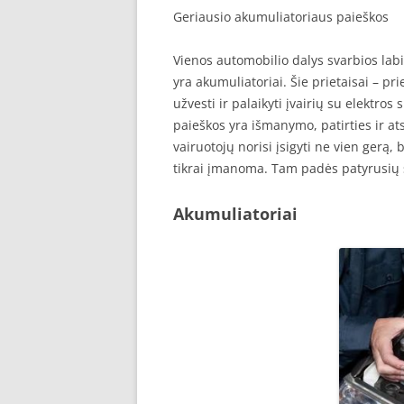
Geriausio akumuliatoriaus paieškos
Vienos automobilio dalys svarbios labia
yra akumuliatoriai. Šie prietaisai – pr
užvesti ir palaikyti įvairių su elektro
paieškos yra išmanymo, patirties ir at
vairuotojų norisi įsigyti ne vien gerą, b
tikrai įmanoma. Tam padės patyrusių s
Akumuliatoriai