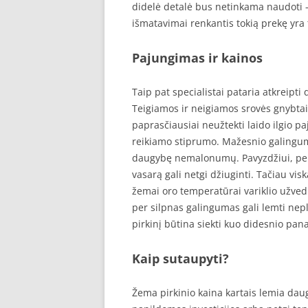
didelė detalė bus netinkama naudoti – v
išmatavimai renkantis tokią prekę yra t
Pajungimas ir kainos
Taip pat specialistai pataria atkreipt
Teigiamos ir neigiamos srovės gnybtai t
paprasčiausiai neužtekti laido ilgio paj
reikiamo stiprumo. Mažesnio galingumo
daugybę nemalonumų. Pavyzdžiui, per
vasarą gali netgi džiuginti. Tačiau vi
žemai oro temperatūrai variklio užved
per silpnas galingumas gali lemti nepl
pirkinį būtina siekti kuo didesnio pa
Kaip sutaupyti?
Žema pirkinio kaina kartais lemia daug