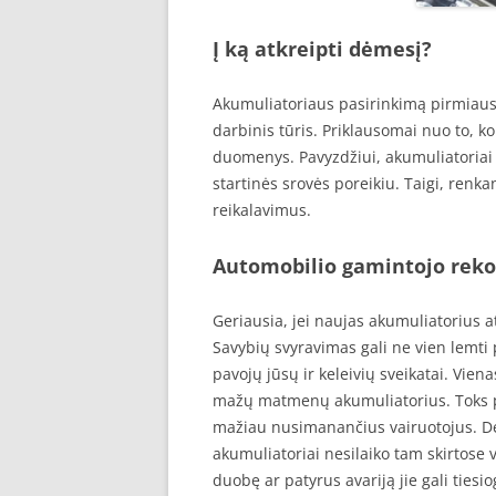
Į ką atkreipti dėmesį?
Akumuliatoriaus pasirinkimą pirmiausia
darbinis tūris. Priklausomai nuo to, k
duomenys. Pavyzdžiui, akumuliatoriai 
startinės srovės poreikiu. Taigi, renkan
reikalavimus.
Automobilio gamintojo rek
Geriausia, jei naujas akumuliatorius 
Savybių svyravimas gali ne vien lemti 
pavojų jūsų ir keleivių sveikatai. Viena
mažų matmenų akumuliatorius. Toks pri
mažiau nusimanančius vairuotojus. Dej
akumuliatoriai nesilaiko tam skirtose v
duobę ar patyrus avariją jie gali tiesio