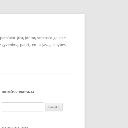
atalpinti Jūsų įdomų straipsnį, gausite
e gyvenimą, patirtį, emocijas, galimybes –
ĮDOMŪS STRAIPSNAI
Ieškoti: