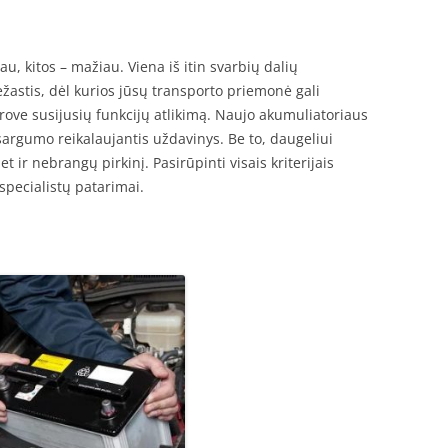
u, kitos – mažiau. Viena iš itin svarbių dalių
iežastis, dėl kurios jūsų transporto priemonė gali
s srove susijusių funkcijų atlikimą. Naujo akumuliatoriaus
sargumo reikalaujantis uždavinys. Be to, daugeliui
et ir nebrangų pirkinį. Pasirūpinti visais kriterijais
pecialistų patarimai.