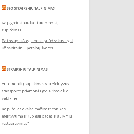
SEO STRAIPSNIU TALPINIMAS
Kaip greitai parduoti automobilį –
supirkimas
Baltos apnašos, juodas įspūdis: kas slypi
už sanitarinių patalpų švaros
STRAIPSNIU TALPINIMAS
Automobilių supirkimas yra efektyvus
transporto priemonės gyvavimo ciklo
valdyme
Kaip išdilęs ovalas mažina technikos
efektyvumą ir kuo gali padėti kiaurymių
restauravimas?