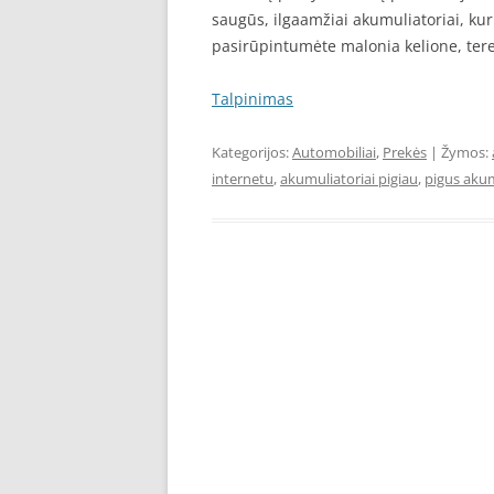
saugūs, ilgaamžiai akumuliatoriai, ku
pasirūpintumėte malonia kelione, terei
Talpinimas
Kategorijos:
Automobiliai
,
Prekės
| Žymos:
internetu
,
akumuliatoriai pigiau
,
pigus akum