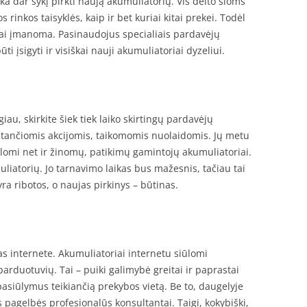
ka dar sykį pirkti naują akumuliatorių. Vis dėlto šioms
 rinkos taisyklės, kaip ir bet kuriai kitai prekei. Todėl
rai įmanoma. Pasinaudojus specialiais pardavėjų
i įsigyti ir visiškai nauji akumuliatoriai dyzeliui.
iau, skirkite šiek tiek laiko skirtingų pardavėjų
stančiomis akcijomis, taikomomis nuolaidomis. Jų metu
ūlomi net ir žinomų, patikimų gamintojų akumuliatoriai.
uliatorių. Jo tarnavimo laikas bus mažesnis, tačiau tai
yra ribotos, o naujas pirkinys – būtinas.
 internete. Akumuliatoriai internetu siūlomi
arduotuvių. Tai – puiki galimybė greitai ir paprastai
 pasiūlymus teikiančią prekybos vietą. Be to, daugelyje
s pagelbės profesionalūs konsultantai. Taigi, kokybiški,