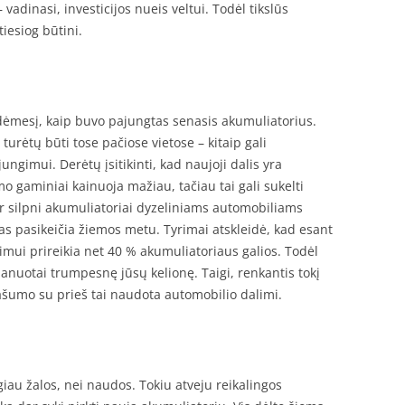
adinasi, investicijos nueis veltui. Todėl tikslūs
iesiog būtini.
i dėmesį, kaip buvo pajungtas senasis akumuliatorius.
urėtų būti tose pačiose vietose – kitaip gali
ungimui. Derėtų įsitikinti, kad naujoji dalis yra
 gaminiai kainuoja mažiau, tačiau tai gali sukelti
 silpni akumuliatoriai dyzeliniams automobiliams
skas pasikeičia žiemos metu. Tyrimai atskleidė, kad esant
imui prireikia net 40 % akumuliatoriaus galios. Todėl
anuotai trumpesnę jūsų kelionę. Taigi, renkantis tokį
našumo su prieš tai naudota automobilio dalimi.
iau žalos, nei naudos. Tokiu atveju reikalingos