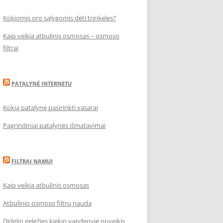
Kokiomis oro sąlygomis dėti trinkeles?
Kaip veikia atbulinis osmosas – osmoso
filtrai
PATALYNĖ INTERNETU
Kokią patalynę pasirinkti vasarai
Pagrindiniai patalynės išmatavimai
FILTRAI NAMUI
Kaip veikia atbulinis osmosas
Atbulinio osmoso filtrų nauda
Didelio geležies kiekio vandenyje poveikis