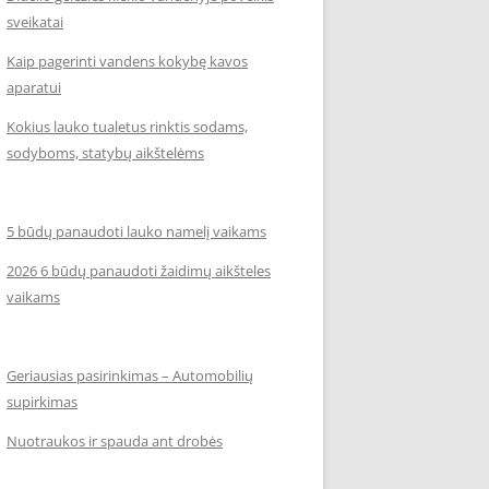
sveikatai
Kaip pagerinti vandens kokybę kavos
aparatui
Kokius lauko tualetus rinktis sodams,
sodyboms, statybų aikštelėms
5 būdų panaudoti lauko namelį vaikams
2026 6 būdų panaudoti žaidimų aikšteles
vaikams
Geriausias pasirinkimas – Automobilių
supirkimas
Nuotraukos ir spauda ant drobės