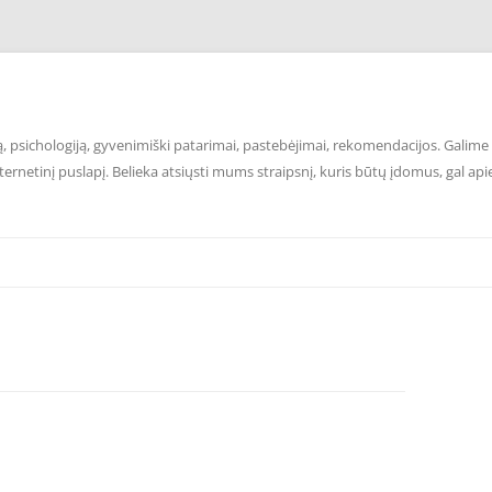
 psichologiją, gyvenimiški patarimai, pastebėjimai, rekomendacijos. Galime p
ernetinį puslapį. Belieka atsiųsti mums straipsnį, kuris būtų įdomus, gal api