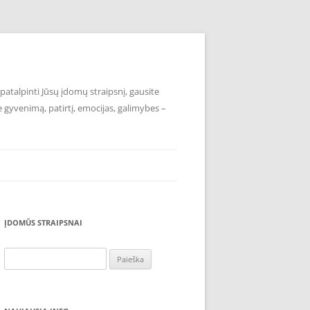
atalpinti Jūsų įdomų straipsnį, gausite
e gyvenimą, patirtį, emocijas, galimybes –
ĮDOMŪS STRAIPSNAI
Ieškoti: