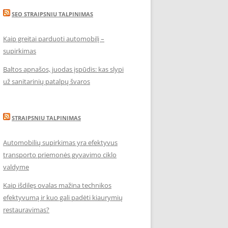
SEO STRAIPSNIU TALPINIMAS
Kaip greitai parduoti automobilį –
supirkimas
Baltos apnašos, juodas įspūdis: kas slypi
už sanitarinių patalpų švaros
STRAIPSNIU TALPINIMAS
Automobilių supirkimas yra efektyvus
transporto priemonės gyvavimo ciklo
valdyme
Kaip išdilęs ovalas mažina technikos
efektyvumą ir kuo gali padėti kiaurymių
restauravimas?