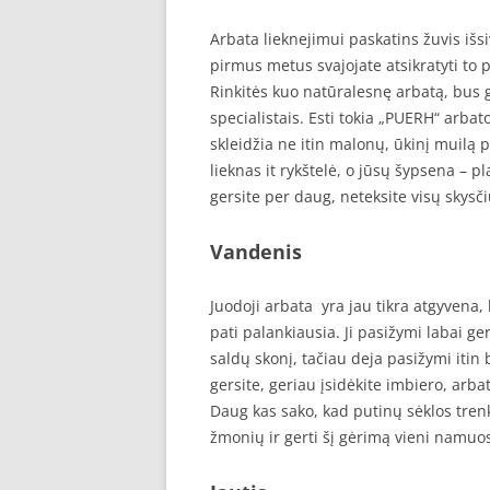
Arbata lieknejimui paskatins žuvis išs
pirmus metus svajojate atsikratyti to p
Rinkitės kuo natūralesnę arbatą, bus ge
specialistais. Esti tokia „PUERH“ arbato
skleidžia ne itin malonų, ūkinį muilą 
lieknas it rykštelė, o jūsų šypsena – pl
gersite per daug, neteksite visų skysčių
Vandenis
Juodoji arbata yra jau tikra atgyvena,
pati palankiausia. Ji pasižymi labai 
saldų skonį, tačiau deja pasižymi itin
gersite, geriau įsidėkite imbiero, arba
Daug kas sako, kad putinų sėklos tren
žmonių ir gerti šį gėrimą vieni namu