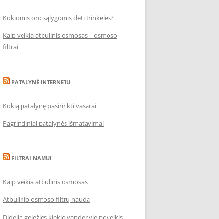
Kokiomis oro sąlygomis dėti trinkeles?
Kaip veikia atbulinis osmosas – osmoso
filtrai
PATALYNĖ INTERNETU
Kokią patalynę pasirinkti vasarai
Pagrindiniai patalynės išmatavimai
FILTRAI NAMUI
Kaip veikia atbulinis osmosas
Atbulinio osmoso filtrų nauda
Didelio geležies kiekio vandenyje poveikis