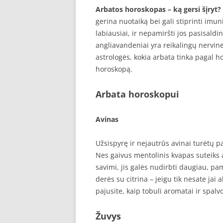
Arbatos horoskopas – ką gersi šįryt?
gerina nuotaiką bei gali stiprinti imun
labiausiai, ir nepamiršti jos pasisaldin
angliavandeniai yra reikalingų nervinei
astrologės, kokia arbata tinka pagal h
horoskopą.
Arbata horoskopui
Avinas
Užsispyrę ir nejautrūs avinai turėtų 
Nes gaivus mentolinis kvapas suteiks 
savimi, jis galės nudirbti daugiau, pam
derės su citrina – jeigu tik nesate jai al
pajusite, kaip tobuli aromatai ir spal
Žuvys