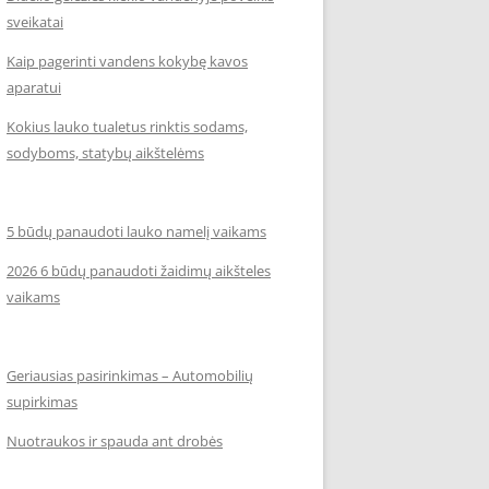
sveikatai
Kaip pagerinti vandens kokybę kavos
aparatui
Kokius lauko tualetus rinktis sodams,
sodyboms, statybų aikštelėms
5 būdų panaudoti lauko namelį vaikams
2026 6 būdų panaudoti žaidimų aikšteles
vaikams
Geriausias pasirinkimas – Automobilių
supirkimas
Nuotraukos ir spauda ant drobės