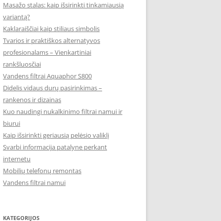
Masažo stalas: kaip išsirinkti tinkamiausią
variantą?
Kaklaraiščiai kaip stiliaus simbolis
Tvarios ir praktiškos alternatyvos
profesionalams – Vienkartiniai
rankšluosčiai
Vandens filtrai Aquaphor S800
Didelis vidaus durų pasirinkimas –
rankenos ir dizainas
Kuo naudingi nukalkinimo filtrai namui ir
biurui
Kaip išsirinkti geriausią pelėsio valiklį
Svarbi informacija patalyne perkant
internetu
Mobilių telefonų remontas
Vandens filtrai namui
KATEGORIJOS