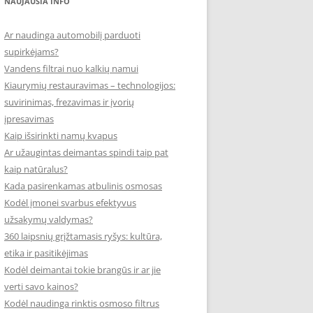
NAUJAUSIA INFO
Ar naudinga automobilį parduoti
supirkėjams?
Vandens filtrai nuo kalkių namui
Kiaurymių restauravimas – technologijos:
suvirinimas, frezavimas ir įvorių
įpresavimas
Kaip išsirinkti namų kvapus
Ar užaugintas deimantas spindi taip pat
kaip natūralus?
Kada pasirenkamas atbulinis osmosas
Kodėl įmonei svarbus efektyvus
užsakymų valdymas?
360 laipsnių grįžtamasis ryšys: kultūra,
etika ir pasitikėjimas
Kodėl deimantai tokie brangūs ir ar jie
verti savo kainos?
Kodėl naudinga rinktis osmoso filtrus