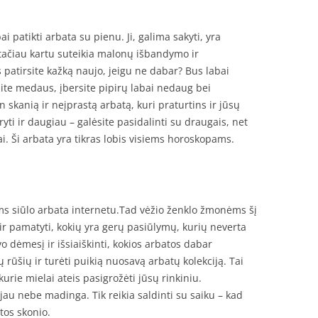
 patikti arbata su pienu. Ji, galima sakyti, yra
, tačiau kartu suteikia malonų išbandymo ir
 patirsite kažką naujo, jeigu ne dabar? Bus labai
ėsite medaus, įbersite pipirų labai nedaug bei
n skanią ir neįprastą arbatą, kuri praturtins ir jūsų
aryti ir daugiau – galėsite pasidalinti su draugais, net
vai. Ši arbata yra tikras lobis visiems horoskopams.
ums siūlo arbata internetu.Tad vėžio ženklo žmonėms šį
ir pamatyti, kokių yra gerų pasiūlymų, kurių neverta
avo dėmesį ir išsiaiškinti, kokios arbatos dabar
 rūšių ir turėti puikią nuosavą arbatų kolekciją. Tai
kurie mielai ateis pasigrožėti jūsų rinkiniu.
au nebe madinga. Tik reikia saldinti su saiku – kad
os skonio.