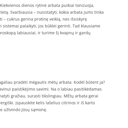
Kiekvienos dienos rytinė arbata puikiai tonizuoja,
itetą. Svarbiausia – nusistatyti, kokia arbata jums tinka
ti – cukrus gerina protinę veiklą, nes išsiskyrę
 sistemai palaikyti, jos būklei gerinti. Tad klausiame
oroskopą labiausiai, ir turime šį kvapnų ir gardų
pagaliau pradėti mėgautis mėtų arbata. Kodėl būtent ja?
avinui paistikėjimo savimi. Na o labiau pasitikėdamas
atyti gražiau, surasti tikslingiau. MĖtų arbata gerai
ergiški. Įspauskite kelis lašelius citrinos ir iš karto
vos užtvindo jūsų sąmonę.