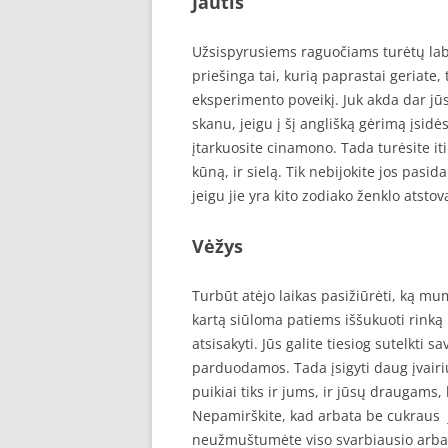
Jautis
Užsispyrusiems raguočiams turėtų labai
priešinga tai, kurią paprastai geriate
eksperimento poveikį. Juk akda dar jūs
skanu, jeigu į šį anglišką gėrimą įsid
įtarkuosite cinamono. Tada turėsite iti
kūną, ir sielą. Tik nebijokite jos pasid
jeigu jie yra kito zodiako ženklo atsto
Vėžys
Turbūt atėjo laikas pasižiūrėti, ką m
kartą siūloma patiems iššukuoti rinką 
atsisakyti. Jūs galite tiesiog sutelkti s
parduodamos. Tada įsigyti daug įvairių
puikiai tiks ir jums, ir jūsų draugams, 
Nepamirškite, kad arbata be cukraus j
neužmuštumėte viso svarbiausio arbat