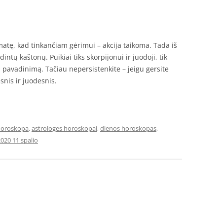
matę, kad tinkančiam gėrimui – akcija taikoma. Tada iš
intų kaštonų. Puikiai tiks skorpijonui ir juodoji, tik
 pavadinimą. Tačiau nepersistenkite – jeigu gersite
snis ir juodesnis.
horoskopa
,
astrologes horoskopai
,
dienos horoskopas
,
020 11 spalio