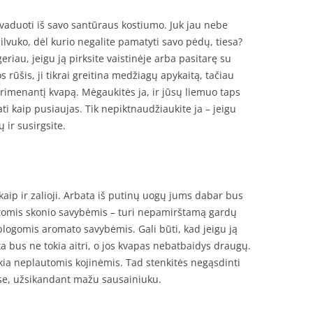
ivaduoti iš savo santūraus kostiumo. Juk jau nebe
ilvuko, dėl kurio negalite pamatyti savo pėdų, tiesa?
riau, jeigu ją pirksite vaistinėje arba pasitarę su
s rūšis, ji tikrai greitina medžiagų apykaitą, tačiau
primenantį kvapą. Mėgaukitės ja, ir jūsų liemuo taps
ati kaip pusiaujas. Tik nepiktnaudžiaukite ja – jeigu
 ir susirgsite.
 kaip ir zalioji. Arbata iš putinų uogų jums dabar bus
geromis skonio savybėmis – turi nepamirštamą gardų
 blogomis aromato savybėmis. Gali būti, kad jeigu ją
ta bus ne tokia aitri, o jos kvapas nebatbaidys draugų.
kia neplautomis kojinėmis. Tad stenkitės negąsdinti
ose, užsikandant mažu sausainiuku.