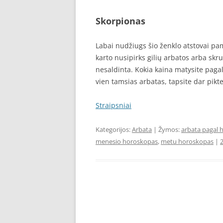
Skorpionas
Labai nudžiugs šio ženklo atstovai pa
karto nusipirks gilių arbatos arba skrud
nesaldinta. Kokia kaina matysite pagal
vien tamsias arbatas, tapsite dar pikte
Straipsniai
Kategorijos:
Arbata
| Žymos:
arbata pagal 
menesio horoskopas
,
metu horoskopas
|
2