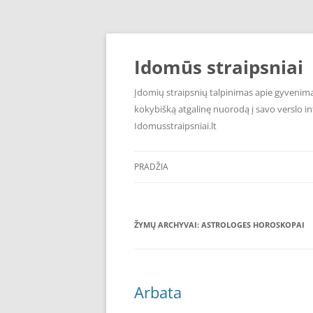
Pereiti
prie
turinio
Idomūs straipsniai
Įdomių straipsnių talpinimas apie gyvenimą,
kokybišką atgalinę nuorodą į savo verslo int
Idomusstraipsniai.lt
PRADŽIA
ŽYMŲ ARCHYVAI:
ASTROLOGES HOROSKOPAI
Arbata