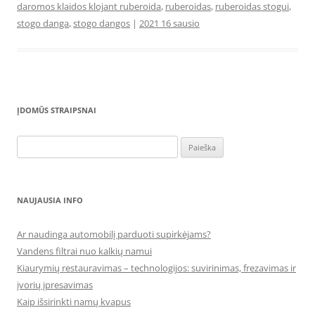
daromos klaidos klojant ruberoida
,
ruberoidas
,
ruberoidas stogui
,
stogo danga
,
stogo dangos
|
2021 16 sausio
ĮDOMŪS STRAIPSNAI
Ieškoti:
NAUJAUSIA INFO
Ar naudinga automobilį parduoti supirkėjams?
Vandens filtrai nuo kalkių namui
Kiaurymių restauravimas – technologijos: suvirinimas, frezavimas ir
įvorių įpresavimas
Kaip išsirinkti namų kvapus