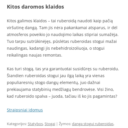
Kitos daromos klaidos
Kitos galimos klaidos – tai ruberoidą naudoti kaip pačią
viršutinę dangą. Tam jis nėra pakankamai atsparus, ir dėl
atmosferos poveikio jo naudojimo laikas stipriai sumažėja.
Tuo tarpu sutrūkinėjęs, pūslėtas ruberoidas stogui mažai
naudingas, kadangi jis nebehidroizoliuoja, o stogui
reikalingas naujas remontas.
Kas turi stogą, tas yra garantuotai susidūręs su ruberoidu.
Šiandien ruberoidas stogui jau ilgą laiką yra vienas
populiaresnių stogo dangų elementų, juo dažnai
prekiaujama statybinių medžiagų bendrovėse. Visi žino,
kad ruberoido spalva – juoda, tačiau iš ko jis pagamintas?
Straipsniai idomus
Kategorijos:
Statybos
,
Stogai
| Žymos:
danga stogui ruberoidas
,