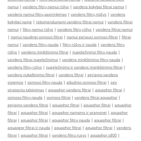
namui
|
vandens filtrų namui rūšys
|
vandens kokybei filtrai namui
|
vandens namui filtrų pasirinkimas
|
vandens filtrų rtūšys
|
vandens
kokybei name
|
rekomenduojami vandens filtrai namui
|
vandens filtrai
namui
|
filtrų namui rūšys
|
vandens filtrų rūšys
|
vandens filtrai namui
|
namui naudingi osmoso filtrai
|
namui geriausi osmoso filtrai
|
filtrai
namui
|
vandens filtrų nauda
|
filtrų rūšys ir nauda
|
vandens filtrų
rūšys
|
vandens minkštinimo filtrai
|
nugeležinimo filtrų nauda
|
vandens filtrai nugeležinimui
|
vandens minkštinimo filtrų nauda
|
vandens filtrų rūšys
|
nugeležinimo ir vandens monkštinimo filtrai
|
vandens nukalkinimo filtrai
|
vandens filtrai
|
geriamo vandens
sistemos
|
osmoso filtrų nauda
|
atbulinio osmoso filtrai
|
seo
straipsniu talpinimas
|
aquaphor vandens filtrai
|
aquaphor filtrai
|
osmoso filtrų nauda
|
osmoso filtrai
|
vandens filtrai aquaphor
|
geriamo vandens filtrai
|
aquaphor filtrai
|
aquaphor filtrai
|
aquaphor
filtrai
|
aquaphor filtrai
|
aquaphor namams ir pramonei
|
aquaphor
filtrai
|
aquaphor filtrai
|
aquaphor filtrų nauda
|
aquaphor filtrai
|
aquapgor filtrai ir nauda
|
aquaphor filtrai
|
aquaphor filtrai
|
vandens
filtrai
|
aquaphor filtrai
|
vandens filtru rusys
|
aquaphor s800
|