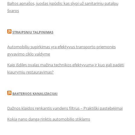
Baltos apnašos, juodas įspūdis: kas slypi už sanitarinių patalpų
švaros
STRAIPSNIU TALPINIMAS
Automobilių supirkimas yra efektyvus transporto priemonės
gyvavimo ciklo valdyme
Kaip išdilęs ovalas mažina technikos efektyvumą ir kuo gali padėti
kiaurymių restauravimas?
BAKTERIJOS KANALIZACIJAI
Dažnos klaidos renkantis vandens filtrus – Praktiški pastebėjimai
Kokią nano dangą rinktis automobilio stiklams