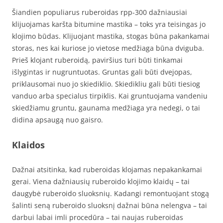
Šiandien populiarus ruberoidas rpp-300 dažniausiai
klijuojamas karšta bitumine mastika – toks yra teisingas jo
klojimo būdas. Klijuojant mastika, stogas būna pakankamai
storas, nes kai kuriose jo vietose medžiaga būna dviguba.
Prieš klojant ruberoidą, paviršius turi būti tinkamai
išlygintas ir nugruntuotas. Gruntas gali būti dvejopas,
priklausomai nuo jo skiediklio. Skiedikliu gali būti tiesiog
vanduo arba specialus tirpiklis. Kai gruntuojama vandeniu
skiedžiamu gruntu, gaunama medžiaga yra nedegi, o tai
didina apsaugą nuo gaisro.
Klaidos
Dažnai atsitinka, kad ruberoidas klojamas nepakankamai
gerai. Viena dažniausių ruberoido klojimo klaidų – tai
daugybė ruberoido sluoksnių. Kadangi remontuojant stogą
šalinti seną ruberoido sluoksnį dažnai būna nelengva – tai
darbui labai imli procedūra – tai naujas ruberoidas