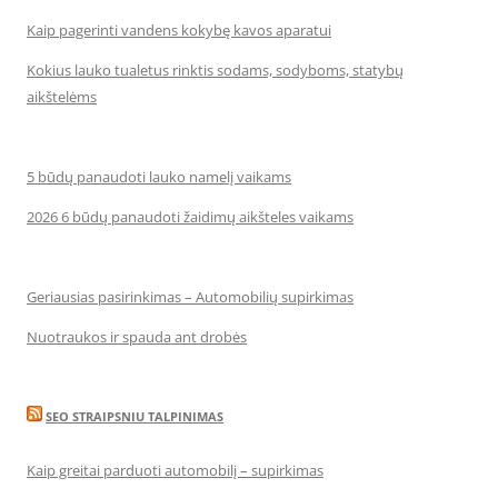
Kaip pagerinti vandens kokybę kavos aparatui
Kokius lauko tualetus rinktis sodams, sodyboms, statybų
aikštelėms
5 būdų panaudoti lauko namelį vaikams
2026 6 būdų panaudoti žaidimų aikšteles vaikams
Geriausias pasirinkimas – Automobilių supirkimas
Nuotraukos ir spauda ant drobės
SEO STRAIPSNIU TALPINIMAS
Kaip greitai parduoti automobilį – supirkimas