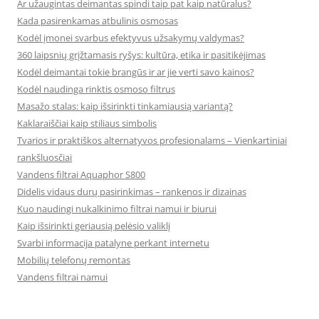
Ar užaugintas deimantas spindi taip pat kaip natūralus?
Kada pasirenkamas atbulinis osmosas
Kodėl įmonei svarbus efektyvus užsakymų valdymas?
360 laipsnių grįžtamasis ryšys: kultūra, etika ir pasitikėjimas
Kodėl deimantai tokie brangūs ir ar jie verti savo kainos?
Kodėl naudinga rinktis osmoso filtrus
Masažo stalas: kaip išsirinkti tinkamiausią variantą?
Kaklaraiščiai kaip stiliaus simbolis
Tvarios ir praktiškos alternatyvos profesionalams – Vienkartiniai
rankšluosčiai
Vandens filtrai Aquaphor S800
Didelis vidaus durų pasirinkimas – rankenos ir dizainas
Kuo naudingi nukalkinimo filtrai namui ir biurui
Kaip išsirinkti geriausią pelėsio valiklį
Svarbi informacija patalyne perkant internetu
Mobilių telefonų remontas
Vandens filtrai namui