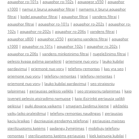
aquaphor ro-101s
|
aquaphor ro-102s
|
aquapgor s550
|
aquaphor
s1000
|
namui ir biurui aquaphor filtrai
|
namams ir biurui aquaphor
filtrai
|
kodel aquaphor filtrai
|
aquaphor filtrai
|
vandens filtrai
|
aquaphor filtrai
|
aquaphor ro-101s
|
aquaphor ro-202s
|
aquaphor ro-
102s
|
aquaphor ro-202s
|
aquaphor ro-206s
|
vandens filtrai
|
aquaphor s800
|
aquaphor s550
|
geriamo vandens filtrai
|
aquaphor
s1000
|
aquaphor ro 101s
|
aquaphor 102s
|
aquaphor ro 202s
|
aquaphor ro 206s
|
vandens minkstinimo filtrai
|
nugeležinimo filtrai
|
pelesio kvapa galima panaikinti
|
priemone nuo voru
|
lauko kubilai
pardavimui
|
priemonė nuo vorų
|
telefonų remontas
|
kas yra seo
|
priemone nuo voru
|
telefonų remontas
|
telefonų remontas
|
priemonė nuo vorų
|
lauko kubilai pardavimui
|
seo straipsniu
talpinimas
|
geriausias pelėsio valiklis
|
seo straipsniu talpinimas
|
kaip
isvengti pelesio atsiradimo namuose
|
kaip išsirinkti geriausią valiklį
pelėsiui
|
puiki dovana vaikams
|
smagiam žaidimui kieme
|
aikštelės
vaikų laiko praleidimui
|
telefonų remontas naudingas
|
geriausias
kaciu kraikas
|
dazniausiai gendantys telefonai
|
geriausias maistas
sterilizuotoms katėms
|
padangų žymėjimas
|
mobiliųjų telefonų
remontas
|
sterilizuotoms katėms geriausias
|
kiek kainuoja kubilai
|