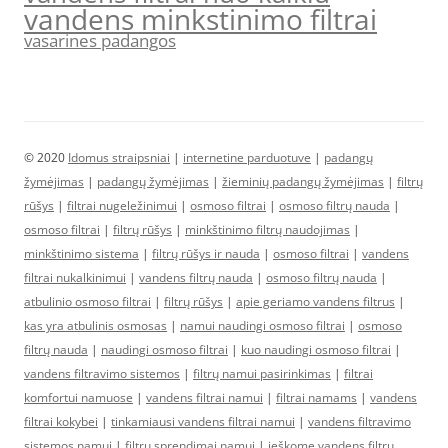
vandens minkstinimo filtrai
vasarines padangos
© 2020
Idomus straipsniai
|
internetine parduotuve
|
padangų
žymėjimas
|
padangų žymėjimas
|
žieminių padangų žymėjimas
|
filtrų
rūšys
|
filtrai nugeležinimui
|
osmoso filtrai
|
osmoso filtrų nauda
|
osmoso filtrai
|
filtrų rūšys
|
minkštinimo filtrų naudojimas
|
minkštinimo sistema
|
filtrų rūšys ir nauda
|
osmoso filtrai
|
vandens
filtrai nukalkinimui
|
vandens filtrų nauda
|
osmoso filtrų nauda
|
atbulinio osmoso filtrai
|
filtrų rūšys
|
apie geriamo vandens filtrus
|
kas yra atbulinis osmosas
|
namui naudingi osmoso filtrai
|
osmoso
filtrų nauda
|
naudingi osmoso filtrai
|
kuo naudingi osmoso filtrai
|
vandens filtravimo sistemos
|
filtrų namui pasirinkimas
|
filtrai
komfortui namuose
|
vandens filtrai namui
|
filtrai namams
|
vandens
filtrai kokybei
|
tinkamiausi vandens filtrai namui
|
vandens filtravimo
sistemos namui
|
filtrų sprendimai namui
|
ieškome vandens filtrų