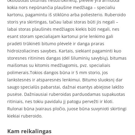
oksiduotas bitumas nesutrūkinėtų, plėvelė yra armuota
kokia nors nepūnančia plaušine medžiaga – specialiu
kartonu, pagamintu iš stiklūno arba poliesterio. Ruberoido
storis yra skirtingas, tačiau labai storas būti jis negali –
labai storas plaušinės medžiagos kiekis būti negali, nes
esant storam specialiajam kartonui prie lenkimo gali
pradėti trūkinėti bitumo plėvelė ir danga praras
hidroizoliacines savybes. Kartais, siekiant pagaminti kuo
storesnes ritinines dangas (dėl šiluminių savybių), bitumas
maišomas su kitomis medžiagomis, pvz. specialiais
polimerais.Tokios dangos būna ir 5 mm storio, jos
lankstesnės ir atsparesnės lenkimui. Bitumo sluoksnį dar
saugo specialūs pabarstai, dažnai esantys abiejose lakšto
pusėse. Dažniausiai ruberoidas parduodamas supakuotas
ritiniais, nes tokiu pavidalu jį patogu pervežti ir kloti.
Rulonai būna įvairaus pločio, juose būna suvynioti skirtingi
kiekiai ruberoido.
Kam reikalingas