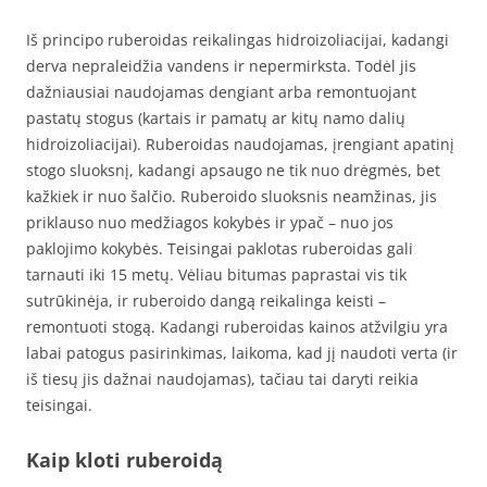
Iš principo ruberoidas reikalingas hidroizoliacijai, kadangi
derva nepraleidžia vandens ir nepermirksta. Todėl jis
dažniausiai naudojamas dengiant arba remontuojant
pastatų stogus (kartais ir pamatų ar kitų namo dalių
hidroizoliacijai). Ruberoidas naudojamas, įrengiant apatinį
stogo sluoksnį, kadangi apsaugo ne tik nuo drėgmės, bet
kažkiek ir nuo šalčio. Ruberoido sluoksnis neamžinas, jis
priklauso nuo medžiagos kokybės ir ypač – nuo jos
paklojimo kokybės. Teisingai paklotas ruberoidas gali
tarnauti iki 15 metų. Vėliau bitumas paprastai vis tik
sutrūkinėja, ir ruberoido dangą reikalinga keisti –
remontuoti stogą. Kadangi ruberoidas kainos atžvilgiu yra
labai patogus pasirinkimas, laikoma, kad jį naudoti verta (ir
iš tiesų jis dažnai naudojamas), tačiau tai daryti reikia
teisingai.
Kaip kloti ruberoidą