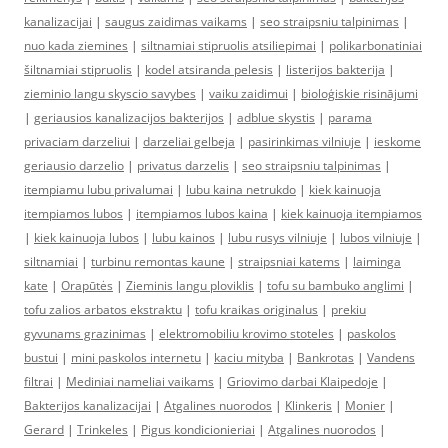
kanalizacijai
|
saugus zaidimas vaikams
|
seo straipsniu talpinimas
|
nuo kada ziemines
|
siltnamiai stipruolis atsiliepimai
|
polikarbonatiniai
šiltnamiai stipruolis
|
kodel atsiranda pelesis
|
listerijos bakterija
|
zieminio langu skyscio savybes
|
vaiku zaidimui
|
bioloģiskie risinājumi
|
geriausios kanalizacijos bakterijos
|
adblue skystis
|
parama
privaciam darzeliui
|
darzeliai gelbeja
|
pasirinkimas vilniuje
|
ieskome
geriausio darzelio
|
privatus darzelis
|
seo straipsniu talpinimas
|
itempiamu lubu privalumai
|
lubu kaina netrukdo
|
kiek kainuoja
itempiamos lubos
|
itempiamos lubos kaina
|
kiek kainuoja itempiamos
|
kiek kainuoja lubos
|
lubu kainos
|
lubu rusys vilniuje
|
lubos vilniuje
|
siltnamiai
|
turbinu remontas kaune
|
straipsniai katems
|
laiminga
kate
|
Orapūtės
|
Zieminis langu ploviklis
|
tofu su bambuko anglimi
|
tofu zalios arbatos ekstraktu
|
tofu kraikas originalus
|
prekiu
gyvunams grazinimas
|
elektromobiliu krovimo stoteles
|
paskolos
bustui
|
mini paskolos internetu
|
kaciu mityba
|
Bankrotas
|
Vandens
filtrai
|
Mediniai nameliai vaikams
|
Griovimo darbai Klaipedoje
|
Bakterijos kanalizacijai
|
Atgalines nuorodos
|
Klinkeris
|
Monier
|
Gerard
|
Trinkeles
|
Pigus kondicionieriai
|
Atgalines nuorodos
|