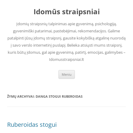
Pereiti
prie
Idomūs straipsniai
turinio
Įdomių straipsnių talpinimas apie gyvenimą, psichologiją,
gyvenimiški patarimai, pastebėjimai, rekomendacijos. Galime
patalpinti Jūsų įdomų straipsnį, gausite kokybišką atgalinę nuorodą
į savo verslo internetinį puslapį. Belieka atsiųsti mums straipsnį,
kuris būtų įdomus, gal apie gyvenimą, patirtį, emocijas, galimybes –
Idomusstraipsniai.lt
Meniu
ŽYMŲ ARCHYVAI:
DANGA STOGUI RUBEROIDAS
Ruberoidas stogui