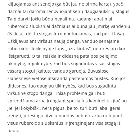
klijuojamas ant senojo (galbūt jau ne pirmą kartą), ypač
dažnai tai daroma renovuojant senų daugiaaukščių stogus.
Taip daryti jokiu būdu negalima, kadangi apatiniai
ruberoido sluoksniai dažniausiai būna jau įmirkę vandeniu
(iš tiesų, dėl to stogas ir remontuojamas, kad per jį laša).
Užklijavus ant viršaus naują dangą, vanduo senajame
ruberoido sluoksnyhje taps „užrakintas“, neturės pro kur
išsigaruoti. O tai reiškia ir didesnę patalpos pelėjimo
tikimybę, ir galimybę, kad bus sugadintas visas stogas –
vasarą stogui įkaitus, vanduo garuoja. Buvusiose
šlapesnėse vietose atsiranda pastebimos pūslės. Kuo jos
didesnės, tuo daugiau tikimybės, kad bus sugadinta
viršutinė stogo danga. Tokia problema gali būti
sprendžiama arba įrengiant specialius kaminėlius (tačiau
jie, jei kokybiški, nėra pigūs, be to, turi būti labai gerai
įrengti, priešingu atveju naudos nebus), arba nulupant
visus ruberoido sluoksnius ir įrenginėjant visą stogą iš
naujo.