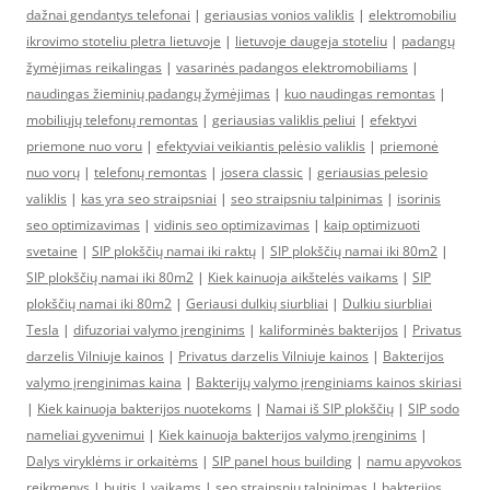
dažnai gendantys telefonai
|
geriausias vonios valiklis
|
elektromobiliu
ikrovimo stoteliu pletra lietuvoje
|
lietuvoje daugeja stoteliu
|
padangų
žymėjimas reikalingas
|
vasarinės padangos elektromobiliams
|
naudingas žieminių padangų žymėjimas
|
kuo naudingas remontas
|
mobiliųjų telefonų remontas
|
geriausias valiklis peliui
|
efektyvi
priemone nuo voru
|
efektyviai veikiantis pelėsio valiklis
|
priemonė
nuo vorų
|
telefonų remontas
|
josera classic
|
geriausias pelesio
valiklis
|
kas yra seo straipsniai
|
seo straipsniu talpinimas
|
isorinis
seo optimizavimas
|
vidinis seo optimizavimas
|
kaip optimizuoti
svetaine
|
SIP plokščių namai iki raktų
|
SIP plokščių namai iki 80m2
|
SIP plokščių namai iki 80m2
|
Kiek kainuoja aikštelės vaikams
|
SIP
plokščių namai iki 80m2
|
Geriausi dulkių siurbliai
|
Dulkiu siurbliai
Tesla
|
difuzoriai valymo įrenginims
|
kaliforminės bakterijos
|
Privatus
darzelis Vilniuje kainos
|
Privatus darzelis Vilniuje kainos
|
Bakterijos
valymo įrenginimas kaina
|
Bakterijų valymo įrenginiams kainos skiriasi
|
Kiek kainuoja bakterijos nuotekoms
|
Namai iš SIP plokščių
|
SIP sodo
nameliai gyvenimui
|
Kiek kainuoja bakterijos valymo įrenginims
|
Dalys viryklėms ir orkaitėms
|
SIP panel hous building
|
namu apyvokos
reikmenys
|
buitis
|
vaikams
|
seo straipsniu talpinimas
|
bakterijos