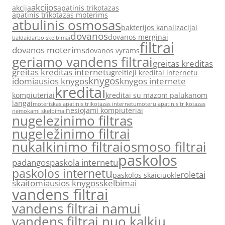
akcijos
akcija
apatinis trikotazas
apatinis trikotazas moterims
atbulinis osmosas
bakterijos kanalizacijai
dovanos
dovanos merginai
baldai
darbo skelbimai
filtrai
dovanos moterims
dovanos vyrams
geriamo vandens filtrai
greitas kreditas
greitas kreditas internetu
greitieji kreditai internetu
knygos
idomiausios knygos
knygos internete
kreditai
kompiuteriai
kreditai su mazom palukanom
langai
moteriskas apatinis trikotazas internetu
moteru apatinis trikotazas
nesiojami kompiuteriai
nemokami skelbimai
nugelezinimo filtras
nugeležinimo filtrai
nukalkinimo filtrai
osmoso filtrai
paskolos
padangos
paskola internetu
paskolos internetu
roletai
paskolos skaiciuokle
skaitomiausios knygos
skelbimai
vandens filtrai
vandens filtrai namui
vandens filtrai nuo kalkiu