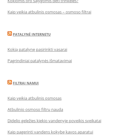
Kokiomis oro sąlygomis dėti trinkeles?
Kaip veikia atbulinis osmosas – osmoso filtrai
PATALYNĖ INTERNETU
Kokią patalynę pasirinkti vasarai
Pagrindiniai patalynės išmatavimai
FILTRAI NAMUI
Kaip veikia atbulinis osmosas
Atbulinio osmoso filtrų nauda
Didelio geležies kiekio vandenyje poveikis sveikatai
Kaip pagerinti vandens kokybę kavos aparatui