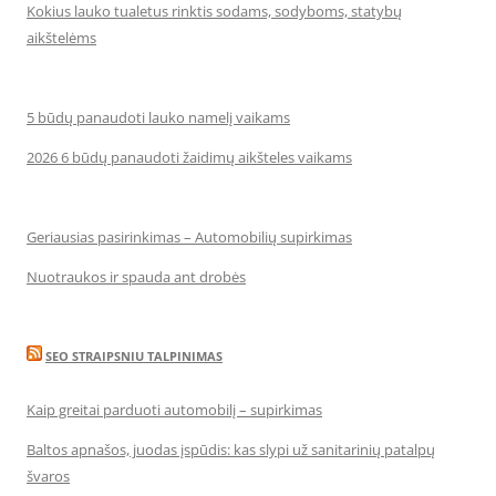
Kokius lauko tualetus rinktis sodams, sodyboms, statybų
aikštelėms
5 būdų panaudoti lauko namelį vaikams
2026 6 būdų panaudoti žaidimų aikšteles vaikams
Geriausias pasirinkimas – Automobilių supirkimas
Nuotraukos ir spauda ant drobės
SEO STRAIPSNIU TALPINIMAS
Kaip greitai parduoti automobilį – supirkimas
Baltos apnašos, juodas įspūdis: kas slypi už sanitarinių patalpų
švaros