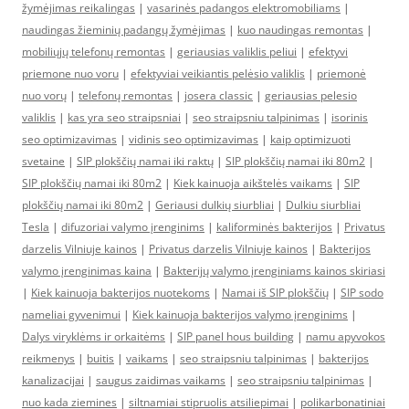
žymėjimas reikalingas
|
vasarinės padangos elektromobiliams
|
naudingas žieminių padangų žymėjimas
|
kuo naudingas remontas
|
mobiliųjų telefonų remontas
|
geriausias valiklis peliui
|
efektyvi
priemone nuo voru
|
efektyviai veikiantis pelėsio valiklis
|
priemonė
nuo vorų
|
telefonų remontas
|
josera classic
|
geriausias pelesio
valiklis
|
kas yra seo straipsniai
|
seo straipsniu talpinimas
|
isorinis
seo optimizavimas
|
vidinis seo optimizavimas
|
kaip optimizuoti
svetaine
|
SIP plokščių namai iki raktų
|
SIP plokščių namai iki 80m2
|
SIP plokščių namai iki 80m2
|
Kiek kainuoja aikštelės vaikams
|
SIP
plokščių namai iki 80m2
|
Geriausi dulkių siurbliai
|
Dulkiu siurbliai
Tesla
|
difuzoriai valymo įrenginims
|
kaliforminės bakterijos
|
Privatus
darzelis Vilniuje kainos
|
Privatus darzelis Vilniuje kainos
|
Bakterijos
valymo įrenginimas kaina
|
Bakterijų valymo įrenginiams kainos skiriasi
|
Kiek kainuoja bakterijos nuotekoms
|
Namai iš SIP plokščių
|
SIP sodo
nameliai gyvenimui
|
Kiek kainuoja bakterijos valymo įrenginims
|
Dalys viryklėms ir orkaitėms
|
SIP panel hous building
|
namu apyvokos
reikmenys
|
buitis
|
vaikams
|
seo straipsniu talpinimas
|
bakterijos
kanalizacijai
|
saugus zaidimas vaikams
|
seo straipsniu talpinimas
|
nuo kada ziemines
|
siltnamiai stipruolis atsiliepimai
|
polikarbonatiniai