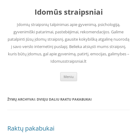
Pereiti
prie
Idomūs straipsniai
turinio
Įdomių straipsnių talpinimas apie gyvenimą, psichologiją,
gyvenimiški patarimai, pastebėjimai, rekomendacijos. Galime
patalpinti Jūsų įdomų straipsnį, gausite kokybišką atgalinę nuorodą
į savo verslo internetinį puslapį. Belieka atsiųsti mums straipsnį,
kuris būtų įdomus, gal apie gyvenimą, patirtį, emocijas, galimybes –
Idomusstraipsniai.lt
Meniu
ŽYMŲ ARCHYVAI:
DVIEJU DALIU RAKTU PAKABUKAI
Raktų pakabukai