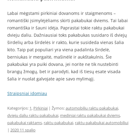
Labai mėgstami pirkiniai dovanoms ir staigmenoms –
romantiški įsimylėjėliams skirti pakabukai dviems. Tai labai
romantiška ir šauni idėja. Paprastai tokie raktu pakabukai
dvieju daliu. Dažniausiai toks pakabukas susidaro iš dviejų
širdelių arba širdelės ir rakto, kurie susideda vienas šalia
kito. Taip pat populiari yra viena padalinta širdelė,
berniukas ir mergaitė, mašinėlė ir aukštakulnis. Šie
pakabukai yra puiki dovana, jei norite ne tik nustebinti
brangų žmogų, bet ir parodyti, kad iš tiesų esate visada
šalia ir nuolat galvojate apie savo mylimąjį.
Straipsniai idomiau
Kategorijos:
1
,
Pirkiniai
| Žymos:
automobiliu raktu pakabukai
,
dvieju daliu raktu pakabukai
,
mediniai raktu pakabukai dviems
,
pakabukai raktams
,
raktu pakabukai
,
raktu pakabukai automobiliui
|
2020 11 spalio