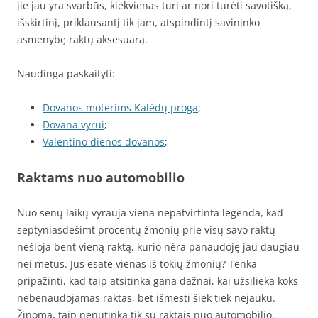
jie jau yra svarbūs, kiekvienas turi ar nori turėti savotišką,
išskirtinį, priklausantį tik jam, atspindintį savininko
asmenybę raktų aksesuarą.
Naudinga paskaityti:
Dovanos moterims Kalėdų proga
;
Dovana vyrui
;
Valentino dienos dovanos
;
Raktams nuo automobilio
Nuo senų laikų vyrauja viena nepatvirtinta legenda, kad
septyniasdešimt procentų žmonių prie visų savo raktų
nešioja bent vieną raktą, kurio nėra panaudoję jau daugiau
nei metus. Jūs esate vienas iš tokių žmonių? Tenka
pripažinti, kad taip atsitinka gana dažnai, kai užsilieka koks
nebenaudojamas raktas, bet išmesti šiek tiek nejauku.
Žinoma, taip nenutinka tik su raktais nuo automobilio.