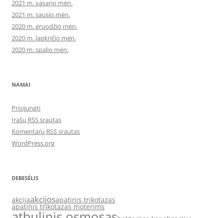
2021 m. vasario mėn.
2021 m. sausio mėn.
2020 m. gruodžio mėn.
2020 m. lapkričio mėn.
2020 m. spalio mėn.
NAMAI
Prisijungti
Įrašų RSS srautas
Komentarų RSS srautas
WordPress.org
DEBESĖLIS
akcijos
akcija
apatinis trikotazas
apatinis trikotazas moterims
atbulinis osmosas