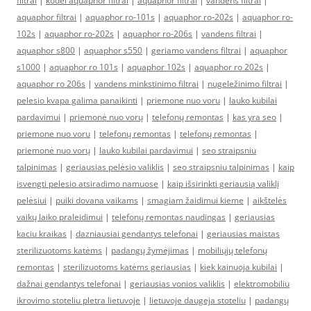
filtrai
|
kodel aquaphor filtrai
|
aquaphor filtrai
|
vandens filtrai
|
aquaphor filtrai
|
aquaphor ro-101s
|
aquaphor ro-202s
|
aquaphor ro-
102s
|
aquaphor ro-202s
|
aquaphor ro-206s
|
vandens filtrai
|
aquaphor s800
|
aquaphor s550
|
geriamo vandens filtrai
|
aquaphor
s1000
|
aquaphor ro 101s
|
aquaphor 102s
|
aquaphor ro 202s
|
aquaphor ro 206s
|
vandens minkstinimo filtrai
|
nugeležinimo filtrai
|
pelesio kvapa galima panaikinti
|
priemone nuo voru
|
lauko kubilai
pardavimui
|
priemonė nuo vorų
|
telefonų remontas
|
kas yra seo
|
priemone nuo voru
|
telefonų remontas
|
telefonų remontas
|
priemonė nuo vorų
|
lauko kubilai pardavimui
|
seo straipsniu
talpinimas
|
geriausias pelėsio valiklis
|
seo straipsniu talpinimas
|
kaip
isvengti pelesio atsiradimo namuose
|
kaip išsirinkti geriausią valiklį
pelėsiui
|
puiki dovana vaikams
|
smagiam žaidimui kieme
|
aikštelės
vaikų laiko praleidimui
|
telefonų remontas naudingas
|
geriausias
kaciu kraikas
|
dazniausiai gendantys telefonai
|
geriausias maistas
sterilizuotoms katėms
|
padangų žymėjimas
|
mobiliųjų telefonų
remontas
|
sterilizuotoms katėms geriausias
|
kiek kainuoja kubilai
|
dažnai gendantys telefonai
|
geriausias vonios valiklis
|
elektromobiliu
ikrovimo stoteliu pletra lietuvoje
|
lietuvoje daugeja stoteliu
|
padangų