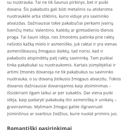
su nuotrauka. Tai ne tik šaunus pirkinys, bet ir puiki
dovana. Šis pakabutis gali būti metalinis su atidaroma
nuotraukėle arba stiklinis, kurio viduje yra savininko
atvaizdas. Dažniausiai tokie pakabučiai perkami įvairių
švenčių metu: Valentino, Kalėdų ar gimtadienio dienos
proga. Tai šauni idėja, nes žmonėms patinka prie raktų
nešiotis kažką mielo ir asmeniško, juk raktai ir yra vienas
asmeniškiausių žmogaus daiktų, tad norisi, kad ir
pakabutis atspindėtų patį raktų savininką. Tam puikiai
tinka pakabukai su nuotraukomis. Kartais įsimylėjėliai ir
artimi žmonės dovanoja ne tik pakabukus su savininko
nuotrauka, o su dovaną įteikusio žmogaus atvaizdu. Tokios
dovanos dažniausiai dovanojamos kaip atsiminimas –
išsiskiriant ilgam laikui ar per sukaktis. Dar viena puiki
idėja, kaip padaryti pakabuką itin asmenišką ir unikalų –
graviravimas. Mylimam žmogui galite išgraviruoti
įsimintinus ar svarbius žodžius, kurie nuolat primins jus.
Romantiški pasirinkimai