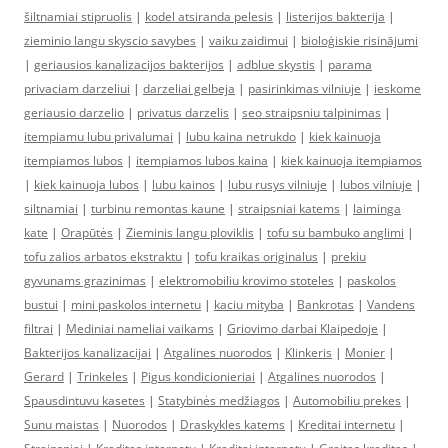
šiltnamiai stipruolis
|
kodel atsiranda pelesis
|
listerijos bakterija
|
zieminio langu skyscio savybes
|
vaiku zaidimui
|
bioloģiskie risinājumi
|
geriausios kanalizacijos bakterijos
|
adblue skystis
|
parama
privaciam darzeliui
|
darzeliai gelbeja
|
pasirinkimas vilniuje
|
ieskome
geriausio darzelio
|
privatus darzelis
|
seo straipsniu talpinimas
|
itempiamu lubu privalumai
|
lubu kaina netrukdo
|
kiek kainuoja
itempiamos lubos
|
itempiamos lubos kaina
|
kiek kainuoja itempiamos
|
kiek kainuoja lubos
|
lubu kainos
|
lubu rusys vilniuje
|
lubos vilniuje
|
siltnamiai
|
turbinu remontas kaune
|
straipsniai katems
|
laiminga
kate
|
Orapūtės
|
Zieminis langu ploviklis
|
tofu su bambuko anglimi
|
tofu zalios arbatos ekstraktu
|
tofu kraikas originalus
|
prekiu
gyvunams grazinimas
|
elektromobiliu krovimo stoteles
|
paskolos
bustui
|
mini paskolos internetu
|
kaciu mityba
|
Bankrotas
|
Vandens
filtrai
|
Mediniai nameliai vaikams
|
Griovimo darbai Klaipedoje
|
Bakterijos kanalizacijai
|
Atgalines nuorodos
|
Klinkeris
|
Monier
|
Gerard
|
Trinkeles
|
Pigus kondicionieriai
|
Atgalines nuorodos
|
Spausdintuvu kasetes
|
Statybinės medžiagos
|
Automobiliu prekes
|
Sunu maistas
|
Nuorodos
|
Draskykles katems
|
Kreditai internetu
|