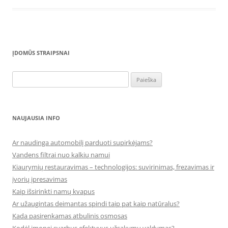
ĮDOMŪS STRAIPSNAI
Ieškoti:
NAUJAUSIA INFO
Ar naudinga automobilį parduoti supirkėjams?
Vandens filtrai nuo kalkių namui
Kiaurymių restauravimas – technologijos: suvirinimas, frezavimas ir
įvorių įpresavimas
Kaip išsirinkti namų kvapus
Ar užaugintas deimantas spindi taip pat kaip natūralus?
Kada pasirenkamas atbulinis osmosas