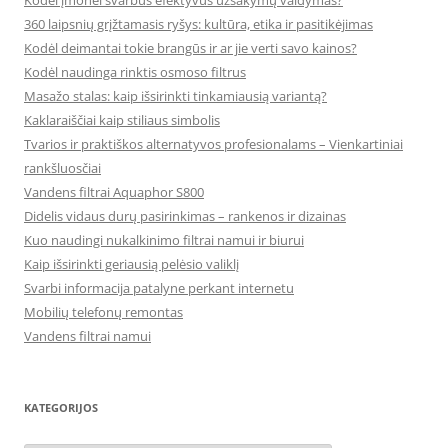
Kodėl įmonei svarbus efektyvus užsakymų valdymas?
360 laipsnių grįžtamasis ryšys: kultūra, etika ir pasitikėjimas
Kodėl deimantai tokie brangūs ir ar jie verti savo kainos?
Kodėl naudinga rinktis osmoso filtrus
Masažo stalas: kaip išsirinkti tinkamiausią variantą?
Kaklaraiščiai kaip stiliaus simbolis
Tvarios ir praktiškos alternatyvos profesionalams – Vienkartiniai
rankšluosčiai
Vandens filtrai Aquaphor S800
Didelis vidaus durų pasirinkimas – rankenos ir dizainas
Kuo naudingi nukalkinimo filtrai namui ir biurui
Kaip išsirinkti geriausią pelėsio valiklį
Svarbi informacija patalyne perkant internetu
Mobilių telefonų remontas
Vandens filtrai namui
KATEGORIJOS