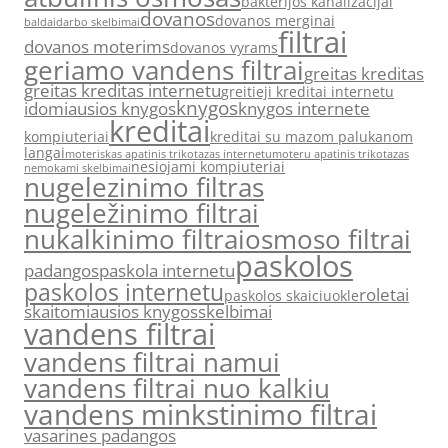
bakterijos kanalizacijai
dovanos
dovanos merginai
baldai
darbo skelbimai
filtrai
dovanos moterims
dovanos vyrams
geriamo vandens filtrai
greitas kreditas
greitas kreditas internetu
greitieji kreditai internetu
knygos
idomiausios knygos
knygos internete
kreditai
kompiuteriai
kreditai su mazom palukanom
langai
moteriskas apatinis trikotazas internetu
moteru apatinis trikotazas
nesiojami kompiuteriai
nemokami skelbimai
nugelezinimo filtras
nugeležinimo filtrai
nukalkinimo filtrai
osmoso filtrai
paskolos
padangos
paskola internetu
paskolos internetu
roletai
paskolos skaiciuokle
skaitomiausios knygos
skelbimai
vandens filtrai
vandens filtrai namui
vandens filtrai nuo kalkiu
vandens minkstinimo filtrai
vasarines padangos