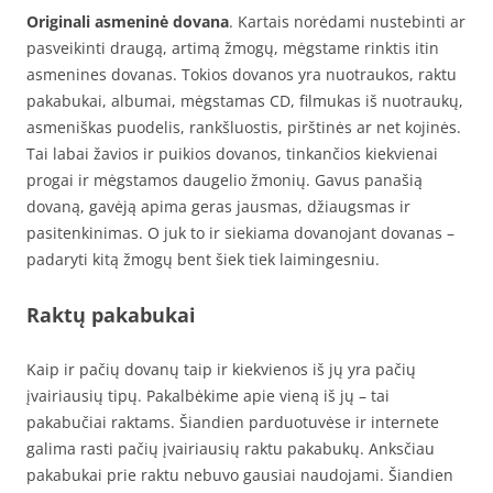
Originali asmeninė dovana
. Kartais norėdami nustebinti ar
pasveikinti draugą, artimą žmogų, mėgstame rinktis itin
asmenines dovanas. Tokios dovanos yra nuotraukos, raktu
pakabukai, albumai, mėgstamas CD, filmukas iš nuotraukų,
asmeniškas puodelis, rankšluostis, pirštinės ar net kojinės.
Tai labai žavios ir puikios dovanos, tinkančios kiekvienai
progai ir mėgstamos daugelio žmonių. Gavus panašią
dovaną, gavėją apima geras jausmas, džiaugsmas ir
pasitenkinimas. O juk to ir siekiama dovanojant dovanas –
padaryti kitą žmogų bent šiek tiek laimingesniu.
Raktų pakabukai
Kaip ir pačių dovanų taip ir kiekvienos iš jų yra pačių
įvairiausių tipų. Pakalbėkime apie vieną iš jų – tai
pakabučiai raktams. Šiandien parduotuvėse ir internete
galima rasti pačių įvairiausių raktu pakabukų. Anksčiau
pakabukai prie raktu nebuvo gausiai naudojami. Šiandien