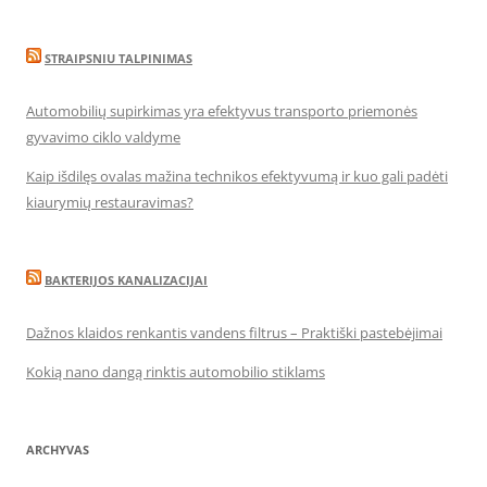
STRAIPSNIU TALPINIMAS
Automobilių supirkimas yra efektyvus transporto priemonės
gyvavimo ciklo valdyme
Kaip išdilęs ovalas mažina technikos efektyvumą ir kuo gali padėti
kiaurymių restauravimas?
BAKTERIJOS KANALIZACIJAI
Dažnos klaidos renkantis vandens filtrus – Praktiški pastebėjimai
Kokią nano dangą rinktis automobilio stiklams
ARCHYVAS