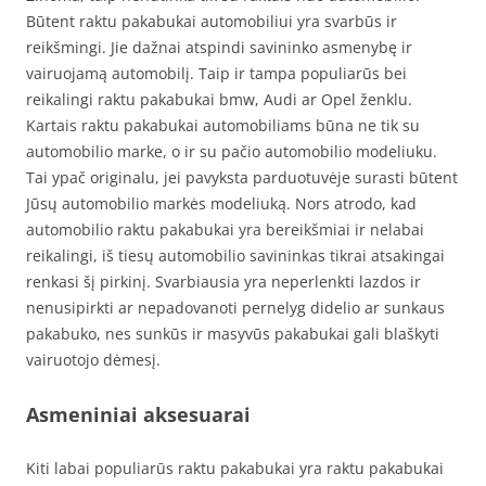
Būtent raktu pakabukai automobiliui yra svarbūs ir
reikšmingi. Jie dažnai atspindi savininko asmenybę ir
vairuojamą automobilį. Taip ir tampa populiarūs bei
reikalingi raktu pakabukai bmw, Audi ar Opel ženklu.
Kartais raktu pakabukai automobiliams būna ne tik su
automobilio marke, o ir su pačio automobilio modeliuku.
Tai ypač originalu, jei pavyksta parduotuvėje surasti būtent
Jūsų automobilio markės modeliuką. Nors atrodo, kad
automobilio raktu pakabukai yra bereikšmiai ir nelabai
reikalingi, iš tiesų automobilio savininkas tikrai atsakingai
renkasi šį pirkinį. Svarbiausia yra neperlenkti lazdos ir
nenusipirkti ar nepadovanoti pernelyg didelio ar sunkaus
pakabuko, nes sunkūs ir masyvūs pakabukai gali blaškyti
vairuotojo dėmesį.
Asmeniniai aksesuarai
Kiti labai populiarūs raktu pakabukai yra raktu pakabukai