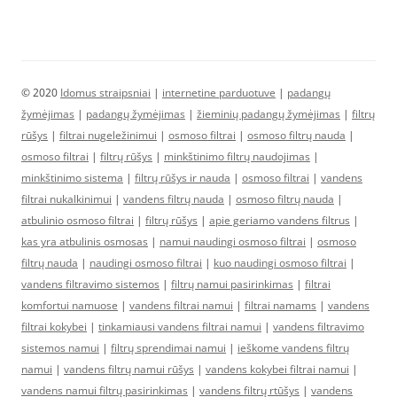
© 2020
Idomus straipsniai
|
internetine parduotuve
|
padangų
žymėjimas
|
padangų žymėjimas
|
žieminių padangų žymėjimas
|
filtrų
rūšys
|
filtrai nugeležinimui
|
osmoso filtrai
|
osmoso filtrų nauda
|
osmoso filtrai
|
filtrų rūšys
|
minkštinimo filtrų naudojimas
|
minkštinimo sistema
|
filtrų rūšys ir nauda
|
osmoso filtrai
|
vandens
filtrai nukalkinimui
|
vandens filtrų nauda
|
osmoso filtrų nauda
|
atbulinio osmoso filtrai
|
filtrų rūšys
|
apie geriamo vandens filtrus
|
kas yra atbulinis osmosas
|
namui naudingi osmoso filtrai
|
osmoso
filtrų nauda
|
naudingi osmoso filtrai
|
kuo naudingi osmoso filtrai
|
vandens filtravimo sistemos
|
filtrų namui pasirinkimas
|
filtrai
komfortui namuose
|
vandens filtrai namui
|
filtrai namams
|
vandens
filtrai kokybei
|
tinkamiausi vandens filtrai namui
|
vandens filtravimo
sistemos namui
|
filtrų sprendimai namui
|
ieškome vandens filtrų
namui
|
vandens filtrų namui rūšys
|
vandens kokybei filtrai namui
|
vandens namui filtrų pasirinkimas
|
vandens filtrų rtūšys
|
vandens