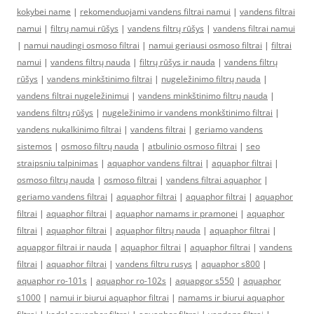
kokybei name
|
rekomenduojami vandens filtrai namui
|
vandens filtrai
namui
|
filtrų namui rūšys
|
vandens filtrų rūšys
|
vandens filtrai namui
|
namui naudingi osmoso filtrai
|
namui geriausi osmoso filtrai
|
filtrai
namui
|
vandens filtrų nauda
|
filtrų rūšys ir nauda
|
vandens filtrų
rūšys
|
vandens minkštinimo filtrai
|
nugeležinimo filtrų nauda
|
vandens filtrai nugeležinimui
|
vandens minkštinimo filtrų nauda
|
vandens filtrų rūšys
|
nugeležinimo ir vandens monkštinimo filtrai
|
vandens nukalkinimo filtrai
|
vandens filtrai
|
geriamo vandens
sistemos
|
osmoso filtrų nauda
|
atbulinio osmoso filtrai
|
seo
straipsniu talpinimas
|
aquaphor vandens filtrai
|
aquaphor filtrai
|
osmoso filtrų nauda
|
osmoso filtrai
|
vandens filtrai aquaphor
|
geriamo vandens filtrai
|
aquaphor filtrai
|
aquaphor filtrai
|
aquaphor
filtrai
|
aquaphor filtrai
|
aquaphor namams ir pramonei
|
aquaphor
filtrai
|
aquaphor filtrai
|
aquaphor filtrų nauda
|
aquaphor filtrai
|
aquapgor filtrai ir nauda
|
aquaphor filtrai
|
aquaphor filtrai
|
vandens
filtrai
|
aquaphor filtrai
|
vandens filtru rusys
|
aquaphor s800
|
aquaphor ro-101s
|
aquaphor ro-102s
|
aquapgor s550
|
aquaphor
s1000
|
namui ir biurui aquaphor filtrai
|
namams ir biurui aquaphor