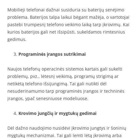
Mobilieji telefonai dažnai susiduria su baterijų senėjimo
problema. Baterijos talpa laikui bėgant mažėja, o vartotojai
pastebi trumpesnį telefono veikimo laiką tarp įkrovimų. Kai
kurios baterijos gali net išsipūsti, sukeldamos rimtesnius
gedimus.
Programinės įrangos sutrikimai
Naujos telefonų operacinės sistemos kartais gali sukelti
problemų, pvz., lėtesnį veikimą, programų strigimą ar
netikėtą telefono išsijungimą. Tai gali nutikti dėl
nesuderinamumo tarp programinės įrangos ir techninės
įrangos, ypač senesniuose modeliuose.
Krovimo jungčių ir mygtukų gedimai
Dėl dažno naudojimo nusidėvi įkrovimo jungtys ir šoninių
mygtukų mechanizmai. Tai gali lemti lėtą įkrovimą arba