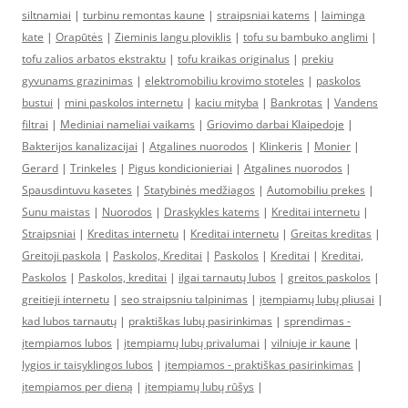
siltnamiai
|
turbinu remontas kaune
|
straipsniai katems
|
laiminga
kate
|
Orapūtės
|
Zieminis langu ploviklis
|
tofu su bambuko anglimi
|
tofu zalios arbatos ekstraktu
|
tofu kraikas originalus
|
prekiu
gyvunams grazinimas
|
elektromobiliu krovimo stoteles
|
paskolos
bustui
|
mini paskolos internetu
|
kaciu mityba
|
Bankrotas
|
Vandens
filtrai
|
Mediniai nameliai vaikams
|
Griovimo darbai Klaipedoje
|
Bakterijos kanalizacijai
|
Atgalines nuorodos
|
Klinkeris
|
Monier
|
Gerard
|
Trinkeles
|
Pigus kondicionieriai
|
Atgalines nuorodos
|
Spausdintuvu kasetes
|
Statybinės medžiagos
|
Automobiliu prekes
|
Sunu maistas
|
Nuorodos
|
Draskykles katems
|
Kreditai internetu
|
Straipsniai
|
Kreditas internetu
|
Kreditai internetu
|
Greitas kreditas
|
Greitoji paskola
|
Paskolos, Kreditai
|
Paskolos
|
Kreditai
|
Kreditai,
Paskolos
|
Paskolos, kreditai
|
ilgai tarnautų lubos
|
greitos paskolos
|
greitieji internetu
|
seo straipsniu talpinimas
|
įtempiamų lubų pliusai
|
kad lubos tarnautų
|
praktiškas lubų pasirinkimas
|
sprendimas -
įtempiamos lubos
|
įtempiamų lubų privalumai
|
vilniuje ir kaune
|
lygios ir taisyklingos lubos
|
įtempiamos - praktiškas pasirinkimas
|
įtempiamos per dieną
|
įtempiamų lubų rūšys
|