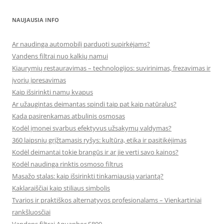
NAUJAUSIA INFO
Ar naudinga automobilį parduoti supirkėjams?
Vandens filtrai nuo kalkių namui
Kiaurymių restauravimas – technologijos: suvirinimas, frezavimas ir
įvorių įpresavimas
Kaip išsirinkti namų kvapus
Ar užaugintas deimantas spindi taip pat kaip natūralus?
Kada pasirenkamas atbulinis osmosas
Kodėl įmonei svarbus efektyvus užsakymų valdymas?
360 laipsnių grįžtamasis ryšys: kultūra, etika ir pasitikėjimas
Kodėl deimantai tokie brangūs ir ar jie verti savo kainos?
Kodėl naudinga rinktis osmoso filtrus
Masažo stalas: kaip išsirinkti tinkamiausią variantą?
Kaklaraiščiai kaip stiliaus simbolis
Tvarios ir praktiškos alternatyvos profesionalams – Vienkartiniai
rankšluosčiai