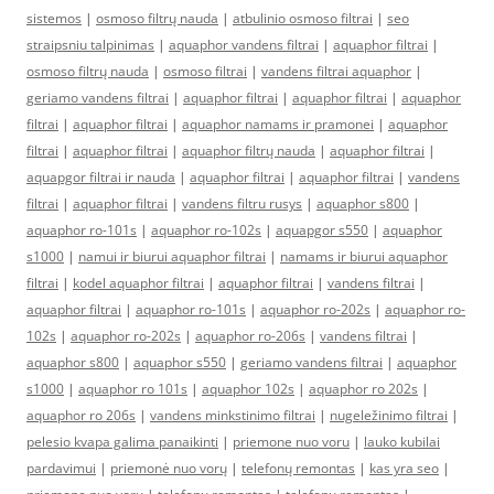
sistemos
|
osmoso filtrų nauda
|
atbulinio osmoso filtrai
|
seo
straipsniu talpinimas
|
aquaphor vandens filtrai
|
aquaphor filtrai
|
osmoso filtrų nauda
|
osmoso filtrai
|
vandens filtrai aquaphor
|
geriamo vandens filtrai
|
aquaphor filtrai
|
aquaphor filtrai
|
aquaphor
filtrai
|
aquaphor filtrai
|
aquaphor namams ir pramonei
|
aquaphor
filtrai
|
aquaphor filtrai
|
aquaphor filtrų nauda
|
aquaphor filtrai
|
aquapgor filtrai ir nauda
|
aquaphor filtrai
|
aquaphor filtrai
|
vandens
filtrai
|
aquaphor filtrai
|
vandens filtru rusys
|
aquaphor s800
|
aquaphor ro-101s
|
aquaphor ro-102s
|
aquapgor s550
|
aquaphor
s1000
|
namui ir biurui aquaphor filtrai
|
namams ir biurui aquaphor
filtrai
|
kodel aquaphor filtrai
|
aquaphor filtrai
|
vandens filtrai
|
aquaphor filtrai
|
aquaphor ro-101s
|
aquaphor ro-202s
|
aquaphor ro-
102s
|
aquaphor ro-202s
|
aquaphor ro-206s
|
vandens filtrai
|
aquaphor s800
|
aquaphor s550
|
geriamo vandens filtrai
|
aquaphor
s1000
|
aquaphor ro 101s
|
aquaphor 102s
|
aquaphor ro 202s
|
aquaphor ro 206s
|
vandens minkstinimo filtrai
|
nugeležinimo filtrai
|
pelesio kvapa galima panaikinti
|
priemone nuo voru
|
lauko kubilai
pardavimui
|
priemonė nuo vorų
|
telefonų remontas
|
kas yra seo
|