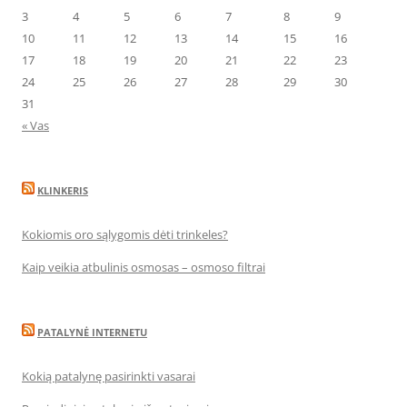
3
4
5
6
7
8
9
10
11
12
13
14
15
16
17
18
19
20
21
22
23
24
25
26
27
28
29
30
31
« Vas
KLINKERIS
Kokiomis oro sąlygomis dėti trinkeles?
Kaip veikia atbulinis osmosas – osmoso filtrai
PATALYNĖ INTERNETU
Kokią patalynę pasirinkti vasarai