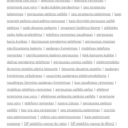
priemone nuo voru
|
telefonų remontas
|
telefonų remontas
|
priemonė nuo vorų
|
lauko kubilai pardavimui
|
seo straipsniu
talpinimas
|
geriausias pelėsio valiklis
|
seo straipsniu talpinimas
|
kaip
isvengti pelesio atsiradimo namuose
|
kaip išsirinkti geriausią valiklį
pelėsiui
|
puiki dovana vaikams
|
smagiam žaidimui kieme
|
aikštelės
vaikų laiko praleidimui
|
telefonų remontas naudingas
|
geriausias
kaciu kraikas
|
dazniausiai gendantys telefonai
|
geriausias maistas
sterilizuotoms katėms
|
padangų žymėjimas
|
mobiliųjų telefonų
remontas
|
sterilizuotoms katėms geriausias
|
kiek kainuoja kubilai
|
dažnai gendantys telefonai
|
geriausias vonios valiklis
|
elektromobiliu
ikrovimo stoteliu pletra lietuvoje
|
lietuvoje daugeja stoteliu
|
padangų
žymėjimas reikalingas
|
vasarinės padangos elektromobiliams
|
naudingas žieminių padangų žymėjimas
|
kuo naudingas remontas
|
mobiliųjų telefonų remontas
|
geriausias valiklis peliui
|
efektyvi
priemone nuo voru
|
efektyviai veikiantis pelėsio valiklis
|
priemonė
nuo vorų
|
telefonų remontas
|
josera classic
|
geriausias pelesio
valiklis
|
kas yra seo straipsniai
|
seo straipsniu talpinimas
|
isorinis
seo optimizavimas
|
vidinis seo optimizavimas
|
kaip optimizuoti
svetaine
|
SIP plokščių namai iki raktų
|
SIP plokščių namai iki 80m2
|