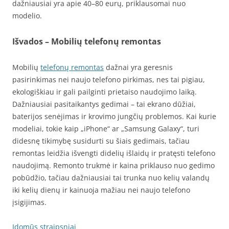
dažniausiai yra apie 40–80 eurų, priklausomai nuo
modelio.
Išvados – Mobilių telefonų remontas
Mobilių
telefonų remontas
dažnai yra geresnis
pasirinkimas nei naujo telefono pirkimas, nes tai pigiau,
ekologiškiau ir gali pailginti prietaiso naudojimo laiką.
Dažniausiai pasitaikantys gedimai – tai ekrano dūžiai,
baterijos senėjimas ir krovimo jungčių problemos. Kai kurie
modeliai, tokie kaip „iPhone“ ar „Samsung Galaxy“, turi
didesnę tikimybę susidurti su šiais gedimais, tačiau
remontas leidžia išvengti didelių išlaidų ir pratęsti telefono
naudojimą. Remonto trukmė ir kaina priklauso nuo gedimo
pobūdžio, tačiau dažniausiai tai trunka nuo kelių valandų
iki kelių dienų ir kainuoja mažiau nei naujo telefono
įsigijimas.
Įdomūs straipsniai