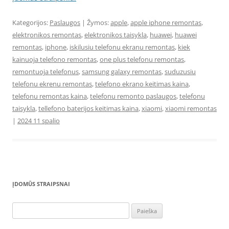
Kategorijos:
Paslaugos
| Žymos:
apple
,
apple iphone remontas
,
elektronikos remontas
,
elektronikos taisykla
,
huawei
,
huawei
remontas
,
iphone
,
iskilusiu telefonu ekranu remontas
,
kiek
kainuoja telefono remontas
,
one plus telefonu remontas
,
remontuoja telefonus
,
samsung galaxy remontas
,
suduzusiu
telefonu ekrenu remontas
,
telefono ekrano keitimas kaina
,
telefonu remontas kaina
,
telefonu remonto paslaugos
,
telefonu
taisykla
,
tellefono baterijos keitimas kaina
,
xiaomi
,
xiaomi remontas
|
2024 11 spalio
ĮDOMŪS STRAIPSNAI
Ieškoti: