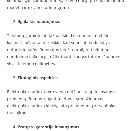
keitimas gali kainuoti nuo 50 iki 200 eurų, priklausomai nuo
modelio ir ekrano sudėtingumo.
Ilgalaikis naudojimas
Telefonų gamintojai dažnai išleidžia naujus modelius
kasmet, tačiau tai nereiškia, kad senesni modeliai yra
nefunkcionalūs. Remontas leidžia prailginti telefono
naudojimo laikotarpį, užtikrinant, kad vartotojas išnaudos
visas telefono galimybes.
Ekologinis aspektas
Elektronikos atliekos yra viena didžiausių aplinkosaugos
problemų. Remontuojant telefoną, sumažinamas
elektronikos atliekų kiekis, taip prisidedant prie aplinkos
tausojimo.
Pratęsta garantija ir saugumas