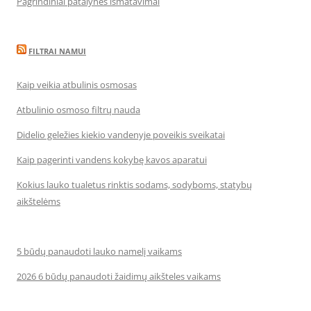
Pagrindiniai patalynės išmatavimai
FILTRAI NAMUI
Kaip veikia atbulinis osmosas
Atbulinio osmoso filtrų nauda
Didelio geležies kiekio vandenyje poveikis sveikatai
Kaip pagerinti vandens kokybę kavos aparatui
Kokius lauko tualetus rinktis sodams, sodyboms, statybų
aikštelėms
5 būdų panaudoti lauko namelį vaikams
2026 6 būdų panaudoti žaidimų aikšteles vaikams