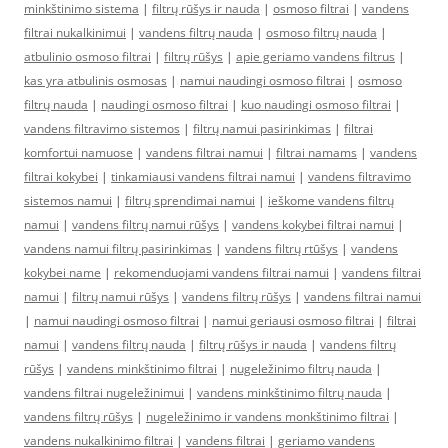
minkštinimo sistema
|
filtrų rūšys ir nauda
|
osmoso filtrai
|
vandens
filtrai nukalkinimui
|
vandens filtrų nauda
|
osmoso filtrų nauda
|
atbulinio osmoso filtrai
|
filtrų rūšys
|
apie geriamo vandens filtrus
|
kas yra atbulinis osmosas
|
namui naudingi osmoso filtrai
|
osmoso
filtrų nauda
|
naudingi osmoso filtrai
|
kuo naudingi osmoso filtrai
|
vandens filtravimo sistemos
|
filtrų namui pasirinkimas
|
filtrai
komfortui namuose
|
vandens filtrai namui
|
filtrai namams
|
vandens
filtrai kokybei
|
tinkamiausi vandens filtrai namui
|
vandens filtravimo
sistemos namui
|
filtrų sprendimai namui
|
ieškome vandens filtrų
namui
|
vandens filtrų namui rūšys
|
vandens kokybei filtrai namui
|
vandens namui filtrų pasirinkimas
|
vandens filtrų rtūšys
|
vandens
kokybei name
|
rekomenduojami vandens filtrai namui
|
vandens filtrai
namui
|
filtrų namui rūšys
|
vandens filtrų rūšys
|
vandens filtrai namui
|
namui naudingi osmoso filtrai
|
namui geriausi osmoso filtrai
|
filtrai
namui
|
vandens filtrų nauda
|
filtrų rūšys ir nauda
|
vandens filtrų
rūšys
|
vandens minkštinimo filtrai
|
nugeležinimo filtrų nauda
|
vandens filtrai nugeležinimui
|
vandens minkštinimo filtrų nauda
|
vandens filtrų rūšys
|
nugeležinimo ir vandens monkštinimo filtrai
|
vandens nukalkinimo filtrai
|
vandens filtrai
|
geriamo vandens