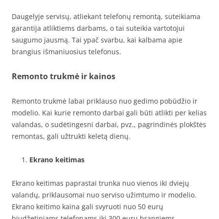
Daugelyje servisų, atliekant telefonų remontą, suteikiama
garantija atliktiems darbams, o tai suteikia vartotojui
saugumo jausmą. Tai ypač svarbu, kai kalbama apie
brangius išmaniuosius telefonus.
Remonto trukmė ir kainos
Remonto trukmė labai priklauso nuo gedimo pobūdžio ir
modelio. Kai kurie remonto darbai gali būti atlikti per kelias
valandas, o sudėtingesni darbai, pvz., pagrindinės plokštės
remontas, gali užtrukti keletą dienų.
Ekrano keitimas
Ekrano keitimas paprastai trunka nuo vienos iki dviejų
valandų, priklausomai nuo serviso užimtumo ir modelio.
Ekrano keitimo kaina gali svyruoti nuo 50 eurų
biudžetiniams telefonams iki 300 eurų brangiems