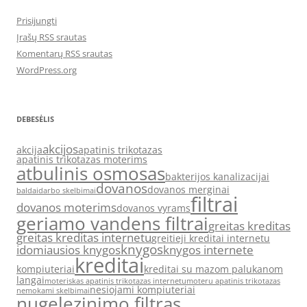
Prisijungti
Įrašų RSS srautas
Komentarų RSS srautas
WordPress.org
DEBESĖLIS
akcijos
akcija
apatinis trikotazas
apatinis trikotazas moterims
atbulinis osmosas
bakterijos kanalizacijai
dovanos
dovanos merginai
baldai
darbo skelbimai
filtrai
dovanos moterims
dovanos vyrams
geriamo vandens filtrai
greitas kreditas
greitas kreditas internetu
greitieji kreditai internetu
knygos
idomiausios knygos
knygos internete
kreditai
kompiuteriai
kreditai su mazom palukanom
langai
moteriskas apatinis trikotazas internetu
moteru apatinis trikotazas
nesiojami kompiuteriai
nemokami skelbimai
nugelezinimo filtras