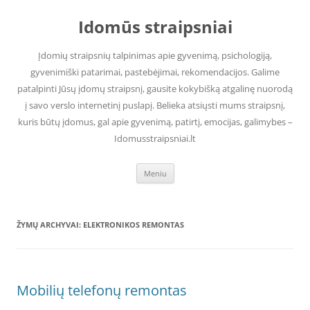
Pereiti
prie
Idomūs straipsniai
turinio
Įdomių straipsnių talpinimas apie gyvenimą, psichologiją,
gyvenimiški patarimai, pastebėjimai, rekomendacijos. Galime
patalpinti Jūsų įdomų straipsnį, gausite kokybišką atgalinę nuorodą
į savo verslo internetinį puslapį. Belieka atsiųsti mums straipsnį,
kuris būtų įdomus, gal apie gyvenimą, patirtį, emocijas, galimybes –
Idomusstraipsniai.lt
Meniu
ŽYMŲ ARCHYVAI:
ELEKTRONIKOS REMONTAS
Mobilių telefonų remontas