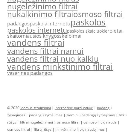
nugeležinimo filtrai
nukalkinimo filtrai
osmoso filtrai
paskolos
padangos
paskola internetu
paskolos internetu
roletai
paskolos skaiciuokle
skaitomiausios knygos
skelbimai
vandens filtrai
vandens filtrai namui
vandens filtrai nuo kalkiu
vandens minkstinimo filtrai
vasarines padangos
© 2020
Idomus straipsniai
|
internetine parduotuve
|
padangų
žymėjimas
|
padangų žymėjimas
|
žieminių padangų žymėjimas
|
filtrų
rūšys
|
filtrai nugeležinimui
|
osmoso filtrai
|
osmoso filtrų nauda
|
osmoso filtrai
|
filtrų rūšys
|
minkštinimo filtrų naudojimas
|