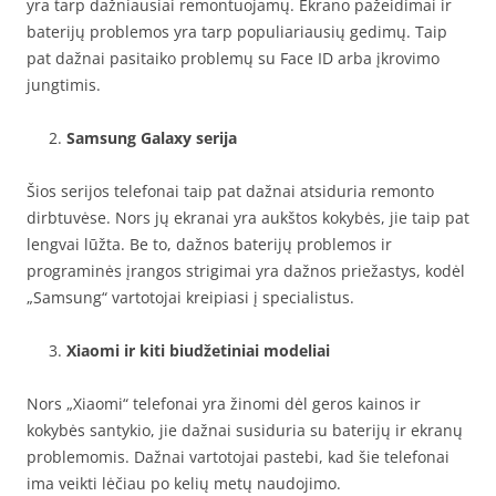
yra tarp dažniausiai remontuojamų. Ekrano pažeidimai ir
baterijų problemos yra tarp populiariausių gedimų. Taip
pat dažnai pasitaiko problemų su Face ID arba įkrovimo
jungtimis.
Samsung Galaxy serija
Šios serijos telefonai taip pat dažnai atsiduria remonto
dirbtuvėse. Nors jų ekranai yra aukštos kokybės, jie taip pat
lengvai lūžta. Be to, dažnos baterijų problemos ir
programinės įrangos strigimai yra dažnos priežastys, kodėl
„Samsung“ vartotojai kreipiasi į specialistus.
Xiaomi ir kiti biudžetiniai modeliai
Nors „Xiaomi“ telefonai yra žinomi dėl geros kainos ir
kokybės santykio, jie dažnai susiduria su baterijų ir ekranų
problemomis. Dažnai vartotojai pastebi, kad šie telefonai
ima veikti lėčiau po kelių metų naudojimo.