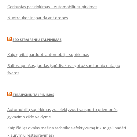
Geriausias pasirinkimas – Automobilių supirkimas
Nuotraukos ir spauda ant drobės
SEO STRAIPSNIU TALPINIMAS
Kaip greitai parduoti automobilį – supirkimas
Baltos apnašos, juodas įspūdis: kas slypi už sanitarinių patalpų
švaros
STRAIPSNIU TALPINIMAS
Automobilių supirkimas yra efektyvus transporto priemonės
gyvavimo ciklo valdyme
Kaip išdilęs ovalas mažina technikos efektyvumą ir kuo gali padėti
kiaurymių restauravimas?