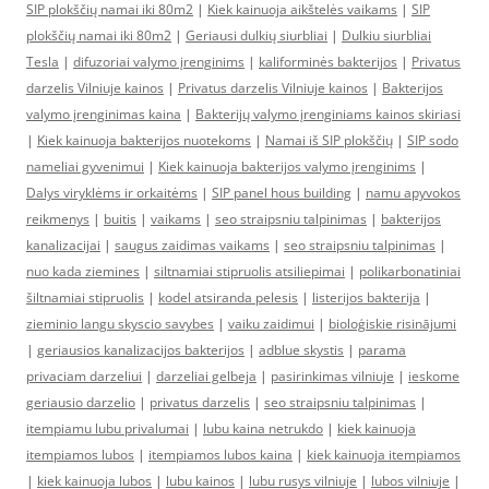
SIP plokščių namai iki 80m2
|
Kiek kainuoja aikštelės vaikams
|
SIP
plokščių namai iki 80m2
|
Geriausi dulkių siurbliai
|
Dulkiu siurbliai
Tesla
|
difuzoriai valymo įrenginims
|
kaliforminės bakterijos
|
Privatus
darzelis Vilniuje kainos
|
Privatus darzelis Vilniuje kainos
|
Bakterijos
valymo įrenginimas kaina
|
Bakterijų valymo įrenginiams kainos skiriasi
|
Kiek kainuoja bakterijos nuotekoms
|
Namai iš SIP plokščių
|
SIP sodo
nameliai gyvenimui
|
Kiek kainuoja bakterijos valymo įrenginims
|
Dalys viryklėms ir orkaitėms
|
SIP panel hous building
|
namu apyvokos
reikmenys
|
buitis
|
vaikams
|
seo straipsniu talpinimas
|
bakterijos
kanalizacijai
|
saugus zaidimas vaikams
|
seo straipsniu talpinimas
|
nuo kada ziemines
|
siltnamiai stipruolis atsiliepimai
|
polikarbonatiniai
šiltnamiai stipruolis
|
kodel atsiranda pelesis
|
listerijos bakterija
|
zieminio langu skyscio savybes
|
vaiku zaidimui
|
bioloģiskie risinājumi
|
geriausios kanalizacijos bakterijos
|
adblue skystis
|
parama
privaciam darzeliui
|
darzeliai gelbeja
|
pasirinkimas vilniuje
|
ieskome
geriausio darzelio
|
privatus darzelis
|
seo straipsniu talpinimas
|
itempiamu lubu privalumai
|
lubu kaina netrukdo
|
kiek kainuoja
itempiamos lubos
|
itempiamos lubos kaina
|
kiek kainuoja itempiamos
|
kiek kainuoja lubos
|
lubu kainos
|
lubu rusys vilniuje
|
lubos vilniuje
|