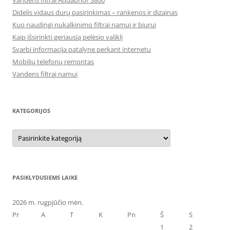
Vandens filtrai Aquaphor S800
Didelis vidaus durų pasirinkimas – rankenos ir dizainas
Kuo naudingi nukalkinimo filtrai namui ir biurui
Kaip išsirinkti geriausią pelėsio valiklį
Svarbi informacija patalyne perkant internetu
Mobilių telefonų remontas
Vandens filtrai namui
KATEGORIJOS
Kategorijos
PASIKLYDUSIEMS LAIKE
2026 m. rugpjūčio mėn.
Pr
A
T
K
Pn
Š
S
1
2