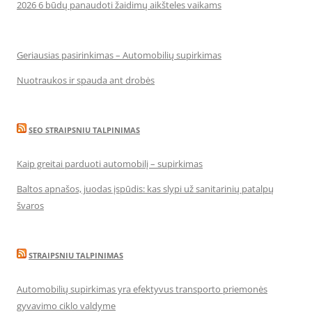
2026 6 būdų panaudoti žaidimų aikšteles vaikams
Geriausias pasirinkimas – Automobilių supirkimas
Nuotraukos ir spauda ant drobės
SEO STRAIPSNIU TALPINIMAS
Kaip greitai parduoti automobilį – supirkimas
Baltos apnašos, juodas įspūdis: kas slypi už sanitarinių patalpų
švaros
STRAIPSNIU TALPINIMAS
Automobilių supirkimas yra efektyvus transporto priemonės
gyvavimo ciklo valdyme