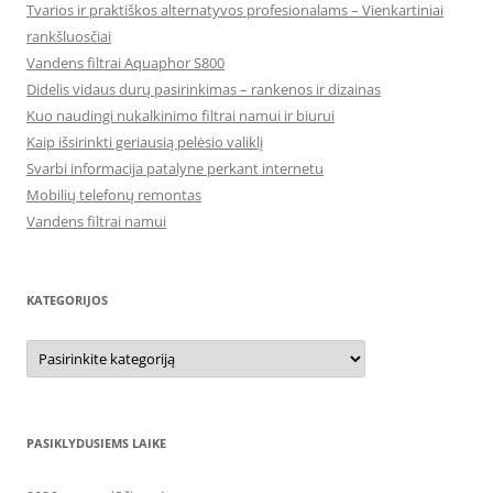
Tvarios ir praktiškos alternatyvos profesionalams – Vienkartiniai
rankšluosčiai
Vandens filtrai Aquaphor S800
Didelis vidaus durų pasirinkimas – rankenos ir dizainas
Kuo naudingi nukalkinimo filtrai namui ir biurui
Kaip išsirinkti geriausią pelėsio valiklį
Svarbi informacija patalyne perkant internetu
Mobilių telefonų remontas
Vandens filtrai namui
KATEGORIJOS
Kategorijos
PASIKLYDUSIEMS LAIKE