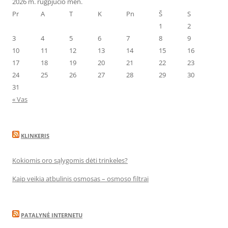
2026 m. rugpjūčio mėn.
Pr
A
T
K
Pn
Š
S
1
2
3
4
5
6
7
8
9
10
11
12
13
14
15
16
17
18
19
20
21
22
23
24
25
26
27
28
29
30
31
« Vas
KLINKERIS
Kokiomis oro sąlygomis dėti trinkeles?
Kaip veikia atbulinis osmosas – osmoso filtrai
PATALYNĖ INTERNETU