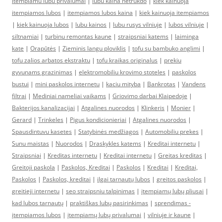
itempiamu lubu privalumai
|
lubu kaina netrukdo
|
kiek kainuoja
itempiamos lubos
|
itempiamos lubos kaina
|
kiek kainuoja itempiamos
|
kiek kainuoja lubos
|
lubu kainos
|
lubu rusys vilniuje
|
lubos vilniuje
|
siltnamiai
|
turbinu remontas kaune
|
straipsniai katems
|
laiminga
kate
|
Orapūtės
|
Zieminis langu ploviklis
|
tofu su bambuko anglimi
|
tofu zalios arbatos ekstraktu
|
tofu kraikas originalus
|
prekiu
gyvunams grazinimas
|
elektromobiliu krovimo stoteles
|
paskolos
bustui
|
mini paskolos internetu
|
kaciu mityba
|
Bankrotas
|
Vandens
filtrai
|
Mediniai nameliai vaikams
|
Griovimo darbai Klaipedoje
|
Bakterijos kanalizacijai
|
Atgalines nuorodos
|
Klinkeris
|
Monier
|
Gerard
|
Trinkeles
|
Pigus kondicionieriai
|
Atgalines nuorodos
|
Spausdintuvu kasetes
|
Statybinės medžiagos
|
Automobiliu prekes
|
Sunu maistas
|
Nuorodos
|
Draskykles katems
|
Kreditai internetu
|
Straipsniai
|
Kreditas internetu
|
Kreditai internetu
|
Greitas kreditas
|
Greitoji paskola
|
Paskolos, Kreditai
|
Paskolos
|
Kreditai
|
Kreditai,
Paskolos
|
Paskolos, kreditai
|
ilgai tarnautų lubos
|
greitos paskolos
|
greitieji internetu
|
seo straipsniu talpinimas
|
įtempiamų lubų pliusai
|
kad lubos tarnautų
|
praktiškas lubų pasirinkimas
|
sprendimas -
įtempiamos lubos
|
įtempiamų lubų privalumai
|
vilniuje ir kaune
|