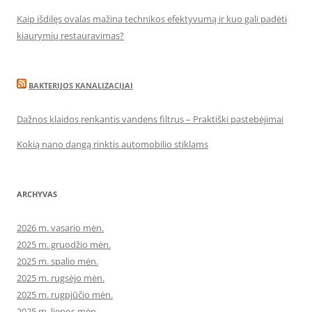
Kaip išdilęs ovalas mažina technikos efektyvumą ir kuo gali padėti
kiaurymių restauravimas?
BAKTERIJOS KANALIZACIJAI
Dažnos klaidos renkantis vandens filtrus – Praktiški pastebėjimai
Kokią nano dangą rinktis automobilio stiklams
ARCHYVAS
2026 m. vasario mėn.
2025 m. gruodžio mėn.
2025 m. spalio mėn.
2025 m. rugsėjo mėn.
2025 m. rugpjūčio mėn.
2025 m. liepos mėn.