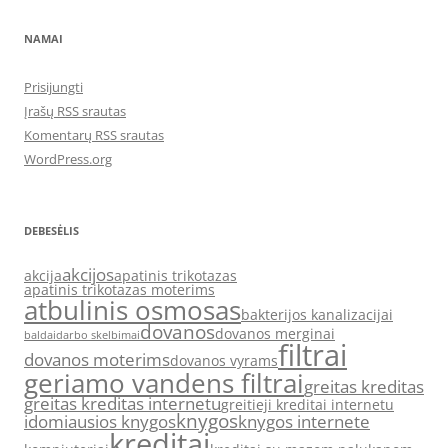
NAMAI
Prisijungti
Įrašų RSS srautas
Komentarų RSS srautas
WordPress.org
DEBESĖLIS
akcijos
akcija
apatinis trikotazas
apatinis trikotazas moterims
atbulinis osmosas
bakterijos kanalizacijai
dovanos
dovanos merginai
baldai
darbo skelbimai
filtrai
dovanos moterims
dovanos vyrams
geriamo vandens filtrai
greitas kreditas
greitas kreditas internetu
greitieji kreditai internetu
knygos
idomiausios knygos
knygos internete
kreditai