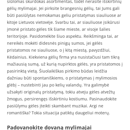
siūlomas skurdokas asortimentas, todėl nerasite išskirtinių
gėlių mylimajai. Jei pirksite brangesnių gėlių, tai Jums gali
būti pasiūlytas nemokamas geliu pristatymas siauliuose ar
kitoje Lietuvos vietovėje. Svarbu tai, ar siauliuose įsikūrusi
įmonė pristato gėles tik šiame mieste, ar visoje šalies
teritorijoje. Pasidomėkite šiuo aspektu. Reikšminga tai, ar
nereikės mokėti didesnės pinigų sumos, jei gėlės
pristatomos ne siauliuose, o į kitą miestą, pavyzdžiui,
Kėdainius. Kiekviena gėlių firma yra nusistačiusi tam tikrą
mažiausią sumą, už kurią nupirktos gėlės, yra pristatomos į
pasirinktą vietą. Šiuolaikiškas pirkimo būdas leidžia
dažniau būti spontaniškiems, o pristatymas į mylimosios
glėbį – nustebinti jau po kelių valandų. Yra galimybė
užsakyti originalų pristatymą, tokiu atveju gėles atvežtų
žmogus, persirengęs išskirtiniu kostiumu. Pasinaudokite
pasiūlymu gėles įteikti skambant muzikai. Argi ne
romantiška? Tokia situacija patiktų daugeliui moterų.
Padovanokite dovaną mylimajai