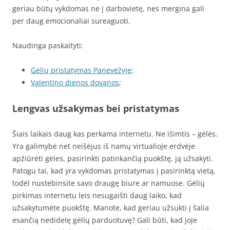
geriau būtų vykdomas ne į darbovietę, nes mergina gali
per daug emocionaliai sureaguoti.
Naudinga paskaityti:
Gėlių pristatymas Panevėžyje
;
Valentino dienos dovanos
;
Lengvas užsakymas bei pristatymas
Šiais laikais daug kas perkama internetu. Ne išimtis – gėlės.
Yra galimybė net neišėjus iš namų virtualioje erdvėje
apžiūrėti gėles, pasirinkti patinkančią puokštę, ją užsakyti.
Patogu tai, kad yra vykdomas pristatymas į pasirinktą vietą,
todėl nustebinsite savo draugę biure ar namuose. Gėlių
pirkimas internetu leis nesugaišti daug laiko, kad
užsakytumėte puokštę. Manote, kad geriau užsukti į šalia
esančią nedidelę gėlių parduotuvę? Gali būti, kad joje