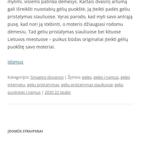
mylimi, visiems patinka dėmesys. Kartais dvasinį artumą
gali išreikšti nuostabių gėlių puokštė, ją įteikti padės geliu
pristatymas siauliuose. Vyras parodo, kad myli savo antrąją
pusę, kad nori ją stebinti, o moteris džiaugiasi rodomu
dėmesiu. Tad geliu pristatymas siauliuose bei kituose
Lietuvos miestuose – puikus būdas originaliai įteikti gėlių
puokštę savo moteriai.
Idomus
Kategorijos:
Smagios dovanos
| Žymos:
geles
,
geles i namus
,
geles
internetu
,
geliu pristatymas
,
geliu pristatymas siauliuose
,
geliu
puokstes i namus
|
2020 22 spalio
ĮDOMŪS STRAIPSNAI