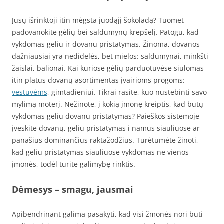
Jūsų išrinktoji itin mėgsta juodąjį šokoladą? Tuomet
padovanokite gėlių bei saldumynų krepšelį. Patogu, kad
vykdomas geliu ir dovanu pristatymas. Žinoma, dovanos
dažniausiai yra nedidelės, bet mielos: saldumynai, minkšti
žaislai, balionai. Kai kuriose gėlių parduotuvėse siūlomas
itin platus dovanų asortimentas įvairioms progoms:
vestuvėms
, gimtadieniui. Tikrai rasite, kuo nustebinti savo
mylimą moterį. Nežinote, į kokią įmonę kreiptis, kad būtų
vykdomas geliu dovanu pristatymas? Paieškos sistemoje
įveskite dovanų, geliu pristatymas i namus siauliuose ar
panašius dominančius raktažodžius. Turėtumėte žinoti,
kad geliu pristatymas siauliuose vykdomas ne vienos
įmonės, todėl turite galimybę rinktis.
Dėmesys – smagu, jausmai
Apibendrinant galima pasakyti, kad visi žmonės nori būti