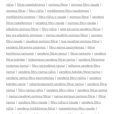
rūšys
|
filtrai nugeležinimui
|
osmoso filtrai
|
osmoso filtrų nauda
|
osmoso filtrai
|
filtrų rūšys
|
minkštinimo filtrų naudojimas
|
minkštinimo sistema
|
filtrų rūšys ir nauda
|
osmoso filtrai
|
vandens
filtrai nukalkinimui
|
vandens filtrų nauda
|
osmoso filtrų nauda
|
atbulinio osmoso filtrai
|
filtrų rūšys
|
apie geriamo vandens filtrus
|
kas yra atbulinis osmosas
|
namui naudingi osmoso filtrai
|
osmoso
filtrų nauda
|
naudingi osmoso filtrai
|
kuo naudingi osmoso filtrai
|
vandens filtravimo sistemos
|
filtrų namui pasirinkimas
|
filtrai
komfortui namuose
|
vandens filtrai namui
|
filtrai namams
|
vandens
filtrai kokybei
|
tinkamiausi vandens filtrai namui
|
vandens filtravimo
sistemos namui
|
filtrų sprendimai namui
|
ieškome vandens filtrų
namui
|
vandens filtrų namui rūšys
|
vandens kokybei filtrai namui
|
vandens namui filtrų pasirinkimas
|
vandens filtrų rtūšys
|
vandens
kokybei name
|
rekomenduojami vandens filtrai namui
|
vandens filtrai
namui
|
filtrų namui rūšys
|
vandens filtrų rūšys
|
vandens filtrai namui
|
namui naudingi osmoso filtrai
|
namui geriausi osmoso filtrai
|
filtrai
namui
|
vandens filtrų nauda
|
filtrų rūšys ir nauda
|
vandens filtrų
rūšys
|
vandens minkštinimo filtrai
|
nugeležinimo filtrų nauda
|