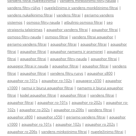
vandens filtrai nugeležinimui
|
vandens minkštinimo filtrų nauda
|
vandens filtrų rūšys
|
nugeležinimo ir vandens monkštinimo filtrai
|
vandens nukalkinimo filtrai
|
vandens filtrai
|
geriamo vandens
sistemos
|
osmoso filtrų nauda
|
atbulinio osmoso filtrai
|
seo
straipsniu talpinimas
|
aquaphor vandens filtrai
|
aquaphor filtrai
|
osmoso filtrų nauda
|
osmoso filtrai
|
vandens filtrai aquaphor
|
geriamo vandens filtrai
|
aquaphor filtrai
|
aquaphor filtrai
|
aquaphor
filtrai
|
aquaphor filtrai
|
aquaphor namams ir pramonei
|
aquaphor
filtrai
|
aquaphor filtrai
|
aquaphor filtrų nauda
|
aquaphor filtrai
|
aquapgor filtrai ir nauda
|
aquaphor filtrai
|
aquaphor filtrai
|
vandens
filtrai
|
aquaphor filtrai
|
vandens filtru rusys
|
aquaphor s800
|
aquaphor ro-101s
|
aquaphor ro-102s
|
aquapgor s550
|
aquaphor
s1000
|
namui ir biurui aquaphor filtrai
|
namams ir biurui aquaphor
filtrai
|
kodel aquaphor filtrai
|
aquaphor filtrai
|
vandens filtrai
|
aquaphor filtrai
|
aquaphor ro-101s
|
aquaphor ro-202s
|
aquaphor ro-
102s
|
aquaphor ro-202s
|
aquaphor ro-206s
|
vandens filtrai
|
aquaphor s800
|
aquaphor s550
|
geriamo vandens filtrai
|
aquaphor
s1000
|
aquaphor ro 101s
|
aquaphor 102s
|
aquaphor ro 202s
|
aquaphor ro 206s
|
vandens minkstinimo filtrai
|
nugeležinimo filtrai
|