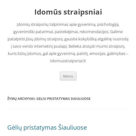
Pereiti
prie
Idomūs straipsniai
turinio
Įdomių straipsnių talpinimas apie gyvenimą, psichologiją,
gyvenimiški patarimai, pastebėjimai, rekomendacijos. Galime
patalpinti Jūsų įdomų straipsnį, gausite kokybišką atgalinę nuorodą
į savo verslo internetinį puslapį. Belieka atsiųsti mums straipsnį,
kuris būtų įdomus, gal apie gyvenimą, patirtį, emocijas, galimybes –
Idomusstraipsniai.lt
Meniu
ŽYMŲ ARCHYVAI:
GELIU PRISTATYMAS SIAULIUOSE
Gėlių pristatymas Šiauliuose