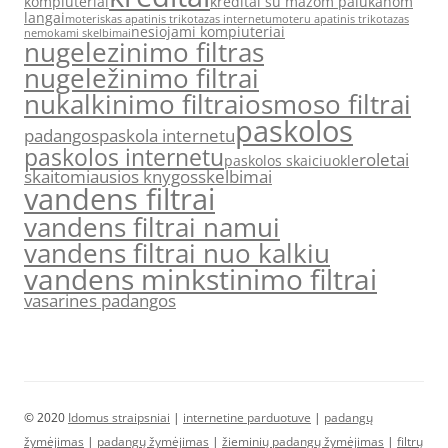
kompiuteriai
kreditai su mazom palukanom
langai
moteriskas apatinis trikotazas internetu
moteru apatinis trikotazas
nesiojami kompiuteriai
nemokami skelbimai
nugelezinimo filtras
nugeležinimo filtrai
nukalkinimo filtrai
osmoso filtrai
paskolos
padangos
paskola internetu
paskolos internetu
roletai
paskolos skaiciuokle
skaitomiausios knygos
skelbimai
vandens filtrai
vandens filtrai namui
vandens filtrai nuo kalkiu
vandens minkstinimo filtrai
vasarines padangos
© 2020
Idomus straipsniai
|
internetine parduotuve
|
padangų
žymėjimas
|
padangų žymėjimas
|
žieminių padangų žymėjimas
|
filtrų