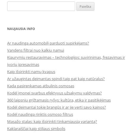
Ieškoti:
NAUJAUSIA INFO
Ar naudinga automobilį parduoti supirkėjams?
Vandens filtrai nuo kalkių namui
Kiaurymių restauravimas – technologijos: suvirinimas, frezavimas ir
įvorių įpresavimas
Kaip išsirinkti namų kvapus
Ar užaugintas deimantas spindi taip pat kaip natūralus?
Kada pasirenkamas atbulinis osmosas
Kodėl įmonei svarbus efektyvus užsakymų valdymas?
360 laipsnių grįžtamasis ryšys: kultūra, etika ir pasitikėjimas
Kodėl deimantai tokie brangūs ir ar jie verti savo kainos?
Kodėl naudinga rinktis osmoso filtrus
Masažo stalas: kaip išsirinkti tinkamiausią variantą?
Kaklaraiščiai kaip stiliaus simbolis