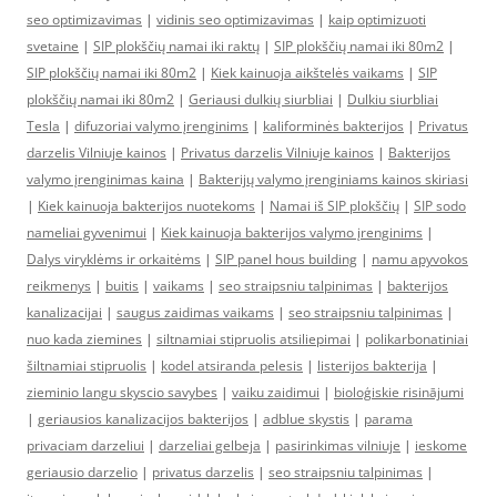
seo optimizavimas
|
vidinis seo optimizavimas
|
kaip optimizuoti
svetaine
|
SIP plokščių namai iki raktų
|
SIP plokščių namai iki 80m2
|
SIP plokščių namai iki 80m2
|
Kiek kainuoja aikštelės vaikams
|
SIP
plokščių namai iki 80m2
|
Geriausi dulkių siurbliai
|
Dulkiu siurbliai
Tesla
|
difuzoriai valymo įrenginims
|
kaliforminės bakterijos
|
Privatus
darzelis Vilniuje kainos
|
Privatus darzelis Vilniuje kainos
|
Bakterijos
valymo įrenginimas kaina
|
Bakterijų valymo įrenginiams kainos skiriasi
|
Kiek kainuoja bakterijos nuotekoms
|
Namai iš SIP plokščių
|
SIP sodo
nameliai gyvenimui
|
Kiek kainuoja bakterijos valymo įrenginims
|
Dalys viryklėms ir orkaitėms
|
SIP panel hous building
|
namu apyvokos
reikmenys
|
buitis
|
vaikams
|
seo straipsniu talpinimas
|
bakterijos
kanalizacijai
|
saugus zaidimas vaikams
|
seo straipsniu talpinimas
|
nuo kada ziemines
|
siltnamiai stipruolis atsiliepimai
|
polikarbonatiniai
šiltnamiai stipruolis
|
kodel atsiranda pelesis
|
listerijos bakterija
|
zieminio langu skyscio savybes
|
vaiku zaidimui
|
bioloģiskie risinājumi
|
geriausios kanalizacijos bakterijos
|
adblue skystis
|
parama
privaciam darzeliui
|
darzeliai gelbeja
|
pasirinkimas vilniuje
|
ieskome
geriausio darzelio
|
privatus darzelis
|
seo straipsniu talpinimas
|