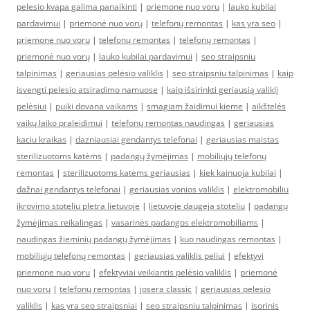
pelesio kvapa galima panaikinti
|
priemone nuo voru
|
lauko kubilai
pardavimui
|
priemonė nuo vorų
|
telefonų remontas
|
kas yra seo
|
priemone nuo voru
|
telefonų remontas
|
telefonų remontas
|
priemonė nuo vorų
|
lauko kubilai pardavimui
|
seo straipsniu
talpinimas
|
geriausias pelėsio valiklis
|
seo straipsniu talpinimas
|
kaip
isvengti pelesio atsiradimo namuose
|
kaip išsirinkti geriausią valiklį
pelėsiui
|
puiki dovana vaikams
|
smagiam žaidimui kieme
|
aikštelės
vaikų laiko praleidimui
|
telefonų remontas naudingas
|
geriausias
kaciu kraikas
|
dazniausiai gendantys telefonai
|
geriausias maistas
sterilizuotoms katėms
|
padangų žymėjimas
|
mobiliųjų telefonų
remontas
|
sterilizuotoms katėms geriausias
|
kiek kainuoja kubilai
|
dažnai gendantys telefonai
|
geriausias vonios valiklis
|
elektromobiliu
ikrovimo stoteliu pletra lietuvoje
|
lietuvoje daugeja stoteliu
|
padangų
žymėjimas reikalingas
|
vasarinės padangos elektromobiliams
|
naudingas žieminių padangų žymėjimas
|
kuo naudingas remontas
|
mobiliųjų telefonų remontas
|
geriausias valiklis peliui
|
efektyvi
priemone nuo voru
|
efektyviai veikiantis pelėsio valiklis
|
priemonė
nuo vorų
|
telefonų remontas
|
josera classic
|
geriausias pelesio
valiklis
|
kas yra seo straipsniai
|
seo straipsniu talpinimas
|
isorinis