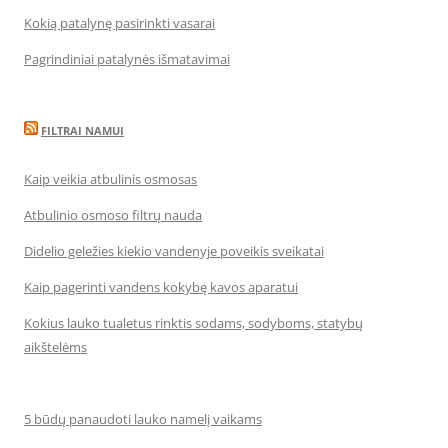
Kokią patalynę pasirinkti vasarai
Pagrindiniai patalynės išmatavimai
FILTRAI NAMUI
Kaip veikia atbulinis osmosas
Atbulinio osmoso filtrų nauda
Didelio geležies kiekio vandenyje poveikis sveikatai
Kaip pagerinti vandens kokybę kavos aparatui
Kokius lauko tualetus rinktis sodams, sodyboms, statybų
aikštelėms
5 būdų panaudoti lauko namelį vaikams