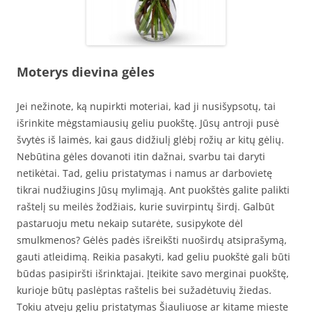
Moterys dievina gėl
es
Jei nežinote, ką nupirkti moteriai, kad ji nusišypsotų, tai
išrinkite mėgstamiausių geliu puokštę. Jūsų antroji pusė
švytės iš laimės, kai gaus didžiulį glėbį rožių ar kitų gėlių.
Nebūtina gėles dovanoti itin dažnai, svarbu tai daryti
netikėtai. Tad, geliu pristatymas i namus ar darbovietę
tikrai nudžiugins Jūsų mylimąją. Ant puokštės galite palikti
raštelį su meilės žodžiais, kurie suvirpintų širdį. Galbūt
pastaruoju metu nekaip sutarėte, susipykote dėl
smulkmenos? Gėlės padės išreikšti nuoširdų atsiprašymą,
gauti atleidimą. Reikia pasakyti, kad geliu puokštė gali būti
būdas pasipiršti išrinktajai. Įteikite savo merginai puokštę,
kurioje būtų paslėptas raštelis bei sužadėtuvių žiedas.
Tokiu atveju geliu pristatymas Šiauliuose ar kitame mieste