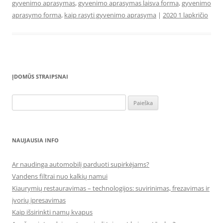
gyvenimo aprasymas
,
gyvenimo aprasymas laisva forma
,
gyvenimo
aprasymo forma
,
kaip rasyti gyvenimo aprasyma
|
2020 1 lapkričio
ĮDOMŪS STRAIPSNAI
Ieškoti:
NAUJAUSIA INFO
Ar naudinga automobilį parduoti supirkėjams?
Vandens filtrai nuo kalkių namui
Kiaurymių restauravimas – technologijos: suvirinimas, frezavimas ir
įvorių įpresavimas
Kaip išsirinkti namų kvapus