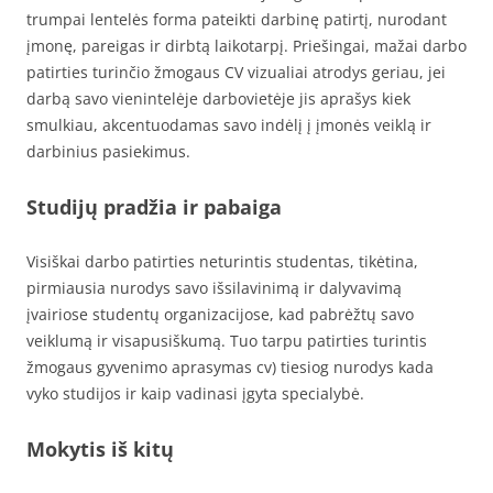
trumpai lentelės forma pateikti darbinę patirtį, nurodant
įmonę, pareigas ir dirbtą laikotarpį. Priešingai, mažai darbo
patirties turinčio žmogaus CV vizualiai atrodys geriau, jei
darbą savo vienintelėje darbovietėje jis aprašys kiek
smulkiau, akcentuodamas savo indėlį į įmonės veiklą ir
darbinius pasiekimus.
Studijų pradžia ir pabaiga
Visiškai darbo patirties neturintis studentas, tikėtina,
pirmiausia nurodys savo išsilavinimą ir dalyvavimą
įvairiose studentų organizacijose, kad pabrėžtų savo
veiklumą ir visapusiškumą. Tuo tarpu patirties turintis
žmogaus gyvenimo aprasymas cv) tiesiog nurodys kada
vyko studijos ir kaip vadinasi įgyta specialybė.
Mokytis iš kitų