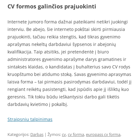
CV formos galinčios prajuokinti
Internete jumoro forma dažnai pateikiami netikri juokingi
interviu. Be abejo, šie interneto pokštai skirti pirmiausia
prajuokinti, tačiau reikia stengtis, kad tikras gyvenimo
aprašymas nekeltų darbdaviui šypsenos ir abejonių
kvalifikacija. Taip atsitiks, jei pretendentė į biuro
administratores gyvenimo aprašyme darys gramatines ir
sintaksės klaidas, o kandidatas į buhalterius savo CV rodys
kruopštumo bei atidumo stoką. Savas gyvenimo aprasymas
laisva forma – tai pirmasis pasirodymas darbdaviui, todėl jį
rengiant reikėtų pasistengti, kad įspūdis apie jį išliktų kuo
geresnis. Tik tokiu būdu ieškantysisi darbo gali tikėtis
darbdavių kvietimo į pokalbį.
Straipsniu talpinimas
Kategorijos:
Darbas
| Žymos:
cv
,
cv forma
,
europass cv forma
,