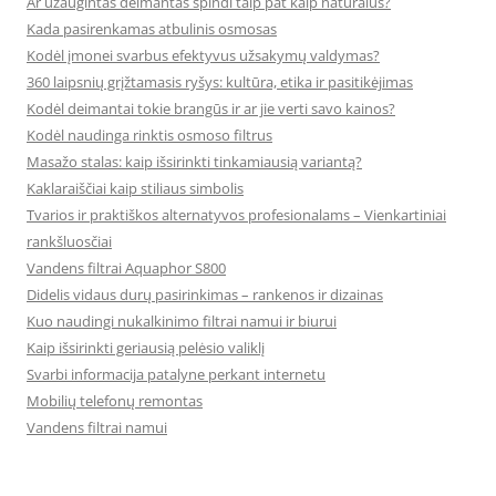
Ar užaugintas deimantas spindi taip pat kaip natūralus?
Kada pasirenkamas atbulinis osmosas
Kodėl įmonei svarbus efektyvus užsakymų valdymas?
360 laipsnių grįžtamasis ryšys: kultūra, etika ir pasitikėjimas
Kodėl deimantai tokie brangūs ir ar jie verti savo kainos?
Kodėl naudinga rinktis osmoso filtrus
Masažo stalas: kaip išsirinkti tinkamiausią variantą?
Kaklaraiščiai kaip stiliaus simbolis
Tvarios ir praktiškos alternatyvos profesionalams – Vienkartiniai
rankšluosčiai
Vandens filtrai Aquaphor S800
Didelis vidaus durų pasirinkimas – rankenos ir dizainas
Kuo naudingi nukalkinimo filtrai namui ir biurui
Kaip išsirinkti geriausią pelėsio valiklį
Svarbi informacija patalyne perkant internetu
Mobilių telefonų remontas
Vandens filtrai namui