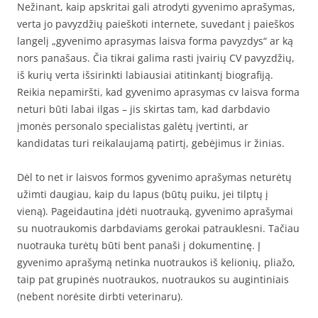
Nežinant, kaip apskritai gali atrodyti gyvenimo aprašymas,
verta jo pavyzdžių paieškoti internete, suvedant į paieškos
langelį „gyvenimo aprasymas laisva forma pavyzdys“ ar ką
nors panašaus. Čia tikrai galima rasti įvairių CV pavyzdžių,
iš kurių verta išsirinkti labiausiai atitinkantį biografiją.
Reikia nepamiršti, kad gyvenimo aprasymas cv laisva forma
neturi būti labai ilgas – jis skirtas tam, kad darbdavio
įmonės personalo specialistas galėtų įvertinti, ar
kandidatas turi reikalaujamą patirtį, gebėjimus ir žinias.
Dėl to net ir laisvos formos gyvenimo aprašymas neturėtų
užimti daugiau, kaip du lapus (būtų puiku, jei tilptų į
vieną). Pageidautina įdėti nuotrauką, gyvenimo aprašymai
su nuotraukomis darbdaviams gerokai patrauklesni. Tačiau
nuotrauka turėtų būti bent panaši į dokumentinę. Į
gyvenimo aprašymą netinka nuotraukos iš kelionių, pliažo,
taip pat grupinės nuotraukos, nuotraukos su augintiniais
(nebent norėsite dirbti veterinaru).