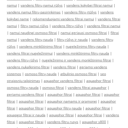
namui
|
vandens filtrų namui rūšys
|
vandens kokybei filtrai namui
|
vandens namui filtrų pasirinkimas
|
vandens filtrų rtūšys
|
vandens
kokybei name
|
rekomenduojami vandens filtrai namui
|
vandens filtrai
namui
|
filtrų namui rūšys
|
vandens filtrų rūšys
|
vandens filtrai namui
|
namui naudingi osmoso filtrai
|
namui geriausi osmoso filtrai
|
filtrai
namui
|
vandens filtrų nauda
|
filtrų rūšys ir nauda
|
vandens filtrų
rūšys
|
vandens minkštinimo filtrai
|
nugeležinimo filtrų nauda
|
vandens filtrai nugeležinimui
|
vandens minkštinimo filtrų nauda
|
vandens filtrų rūšys
|
nugeležinimo ir vandens monkštinimo filtrai
|
vandens nukalkinimo filtrai
|
vandens filtrai
|
geriamo vandens
sistemos
|
osmoso filtrų nauda
|
atbulinio osmoso filtrai
|
seo
straipsniu talpinimas
|
aquaphor vandens filtrai
|
aquaphor filtrai
|
osmoso filtrų nauda
|
osmoso filtrai
|
vandens filtrai aquaphor
|
geriamo vandens filtrai
|
aquaphor filtrai
|
aquaphor filtrai
|
aquaphor
filtrai
|
aquaphor filtrai
|
aquaphor namams ir pramonei
|
aquaphor
filtrai
|
aquaphor filtrai
|
aquaphor filtrų nauda
|
aquaphor filtrai
|
aquapgor filtrai ir nauda
|
aquaphor filtrai
|
aquaphor filtrai
|
vandens
filtrai
|
aquaphor filtrai
|
vandens filtru rusys
|
aquaphor s800
|