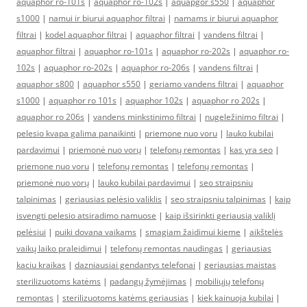
aquaphor ro-101s
|
aquaphor ro-102s
|
aquapgor s550
|
aquaphor
s1000
|
namui ir biurui aquaphor filtrai
|
namams ir biurui aquaphor
filtrai
|
kodel aquaphor filtrai
|
aquaphor filtrai
|
vandens filtrai
|
aquaphor filtrai
|
aquaphor ro-101s
|
aquaphor ro-202s
|
aquaphor ro-
102s
|
aquaphor ro-202s
|
aquaphor ro-206s
|
vandens filtrai
|
aquaphor s800
|
aquaphor s550
|
geriamo vandens filtrai
|
aquaphor
s1000
|
aquaphor ro 101s
|
aquaphor 102s
|
aquaphor ro 202s
|
aquaphor ro 206s
|
vandens minkstinimo filtrai
|
nugeležinimo filtrai
|
pelesio kvapa galima panaikinti
|
priemone nuo voru
|
lauko kubilai
pardavimui
|
priemonė nuo vorų
|
telefonų remontas
|
kas yra seo
|
priemone nuo voru
|
telefonų remontas
|
telefonų remontas
|
priemonė nuo vorų
|
lauko kubilai pardavimui
|
seo straipsniu
talpinimas
|
geriausias pelėsio valiklis
|
seo straipsniu talpinimas
|
kaip
isvengti pelesio atsiradimo namuose
|
kaip išsirinkti geriausią valiklį
pelėsiui
|
puiki dovana vaikams
|
smagiam žaidimui kieme
|
aikštelės
vaikų laiko praleidimui
|
telefonų remontas naudingas
|
geriausias
kaciu kraikas
|
dazniausiai gendantys telefonai
|
geriausias maistas
sterilizuotoms katėms
|
padangų žymėjimas
|
mobiliųjų telefonų
remontas
|
sterilizuotoms katėms geriausias
|
kiek kainuoja kubilai
|