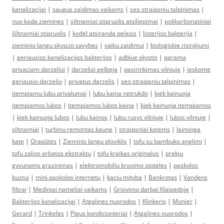
kanalizacijai
|
saugus zaidimas vaikams
|
seo straipsniu talpinimas
|
nuo kada ziemines
|
siltnamiai stipruolis atsiliepimai
|
polikarbonatiniai
šiltnamiai stipruolis
|
kodel atsiranda pelesis
|
listerijos bakterija
|
zieminio langu skyscio savybes
|
vaiku zaidimui
|
bioloģiskie risinājumi
|
geriausios kanalizacijos bakterijos
|
adblue skystis
|
parama
privaciam darzeliui
|
darzeliai gelbeja
|
pasirinkimas vilniuje
|
ieskome
geriausio darzelio
|
privatus darzelis
|
seo straipsniu talpinimas
|
itempiamu lubu privalumai
|
lubu kaina netrukdo
|
kiek kainuoja
itempiamos lubos
|
itempiamos lubos kaina
|
kiek kainuoja itempiamos
|
kiek kainuoja lubos
|
lubu kainos
|
lubu rusys vilniuje
|
lubos vilniuje
|
siltnamiai
|
turbinu remontas kaune
|
straipsniai katems
|
laiminga
kate
|
Orapūtės
|
Zieminis langu ploviklis
|
tofu su bambuko anglimi
|
tofu zalios arbatos ekstraktu
|
tofu kraikas originalus
|
prekiu
gyvunams grazinimas
|
elektromobiliu krovimo stoteles
|
paskolos
bustui
|
mini paskolos internetu
|
kaciu mityba
|
Bankrotas
|
Vandens
filtrai
|
Mediniai nameliai vaikams
|
Griovimo darbai Klaipedoje
|
Bakterijos kanalizacijai
|
Atgalines nuorodos
|
Klinkeris
|
Monier
|
Gerard
|
Trinkeles
|
Pigus kondicionieriai
|
Atgalines nuorodos
|