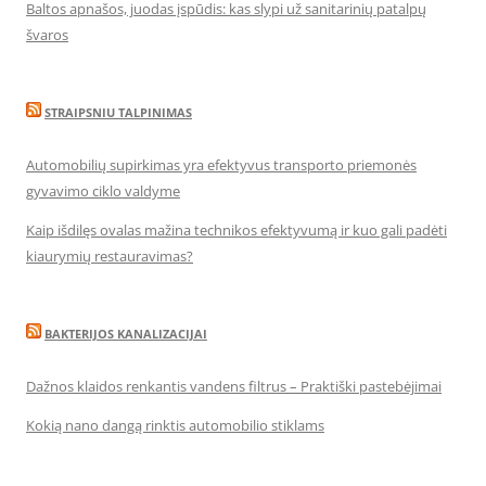
Baltos apnašos, juodas įspūdis: kas slypi už sanitarinių patalpų
švaros
STRAIPSNIU TALPINIMAS
Automobilių supirkimas yra efektyvus transporto priemonės
gyvavimo ciklo valdyme
Kaip išdilęs ovalas mažina technikos efektyvumą ir kuo gali padėti
kiaurymių restauravimas?
BAKTERIJOS KANALIZACIJAI
Dažnos klaidos renkantis vandens filtrus – Praktiški pastebėjimai
Kokią nano dangą rinktis automobilio stiklams