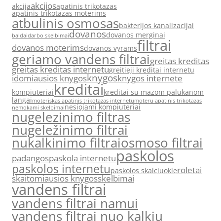
akcijos
akcija
apatinis trikotazas
apatinis trikotazas moterims
atbulinis osmosas
bakterijos kanalizacijai
dovanos
dovanos merginai
baldai
darbo skelbimai
filtrai
dovanos moterims
dovanos vyrams
geriamo vandens filtrai
greitas kreditas
greitas kreditas internetu
greitieji kreditai internetu
knygos
idomiausios knygos
knygos internete
kreditai
kompiuteriai
kreditai su mazom palukanom
langai
moteriskas apatinis trikotazas internetu
moteru apatinis trikotazas
nesiojami kompiuteriai
nemokami skelbimai
nugelezinimo filtras
nugeležinimo filtrai
nukalkinimo filtrai
osmoso filtrai
paskolos
padangos
paskola internetu
paskolos internetu
roletai
paskolos skaiciuokle
skaitomiausios knygos
skelbimai
vandens filtrai
vandens filtrai namui
vandens filtrai nuo kalkiu