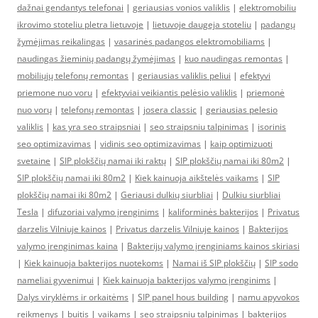
dažnai gendantys telefonai
|
geriausias vonios valiklis
|
elektromobiliu
ikrovimo stoteliu pletra lietuvoje
|
lietuvoje daugeja stoteliu
|
padangų
žymėjimas reikalingas
|
vasarinės padangos elektromobiliams
|
naudingas žieminių padangų žymėjimas
|
kuo naudingas remontas
|
mobiliųjų telefonų remontas
|
geriausias valiklis peliui
|
efektyvi
priemone nuo voru
|
efektyviai veikiantis pelėsio valiklis
|
priemonė
nuo vorų
|
telefonų remontas
|
josera classic
|
geriausias pelesio
valiklis
|
kas yra seo straipsniai
|
seo straipsniu talpinimas
|
isorinis
seo optimizavimas
|
vidinis seo optimizavimas
|
kaip optimizuoti
svetaine
|
SIP plokščių namai iki raktų
|
SIP plokščių namai iki 80m2
|
SIP plokščių namai iki 80m2
|
Kiek kainuoja aikštelės vaikams
|
SIP
plokščių namai iki 80m2
|
Geriausi dulkių siurbliai
|
Dulkiu siurbliai
Tesla
|
difuzoriai valymo įrenginims
|
kaliforminės bakterijos
|
Privatus
darzelis Vilniuje kainos
|
Privatus darzelis Vilniuje kainos
|
Bakterijos
valymo įrenginimas kaina
|
Bakterijų valymo įrenginiams kainos skiriasi
|
Kiek kainuoja bakterijos nuotekoms
|
Namai iš SIP plokščių
|
SIP sodo
nameliai gyvenimui
|
Kiek kainuoja bakterijos valymo įrenginims
|
Dalys viryklėms ir orkaitėms
|
SIP panel hous building
|
namu apyvokos
reikmenys
|
buitis
|
vaikams
|
seo straipsniu talpinimas
|
bakterijos