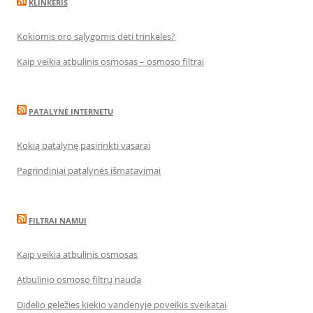
KLINKERIS
Kokiomis oro sąlygomis dėti trinkeles?
Kaip veikia atbulinis osmosas – osmoso filtrai
PATALYNĖ INTERNETU
Kokią patalynę pasirinkti vasarai
Pagrindiniai patalynės išmatavimai
FILTRAI NAMUI
Kaip veikia atbulinis osmosas
Atbulinio osmoso filtrų nauda
Didelio geležies kiekio vandenyje poveikis sveikatai