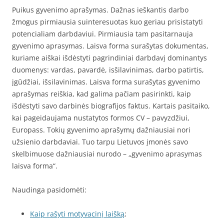
Puikus gyvenimo aprašymas. Dažnas ieškantis darbo
žmogus pirmiausia suinteresuotas kuo geriau prisistatyti
potencialiam darbdaviui. Pirmiausia tam pasitarnauja
gyvenimo aprasymas. Laisva forma surašytas dokumentas,
kuriame aiškai išdėstyti pagrindiniai darbdavį dominantys
duomenys: vardas, pavardė, isšilavinimas, darbo patirtis,
įgūdžiai, išsilavinimas. Laisva forma surašytas gyvenimo
aprašymas reiškia, kad galima pačiam pasirinkti, kaip
išdėstyti savo darbinės biografijos faktus. Kartais pasitaiko,
kai pageidaujama nustatytos formos CV – pavyzdžiui,
Europass. Tokių gyvenimo aprašymų dažniausiai nori
užsienio darbdaviai. Tuo tarpu Lietuvos įmonės savo
skelbimuose dažniausiai nurodo – „gyvenimo aprasymas
laisva forma“.
Naudinga pasidomėti:
Kaip rašyti motyvacinį laišką
;