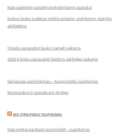
Kaip pagerinti vandens kokybę kavos aparatui
Kokius lauko tualetus rinktis sodams, sodyboms, statybų
aikštelėms
5 būdų panaudoti lauko namelį vaikams
2026 6 būdų panaudoti žaidimų aikšteles vaikams
Geriausias pasirinkimas – Automobilių supirkimas
Nuotraukos ir spauda ant drobės
SEO STRAIPSNIU TALPINIMAS
Kaip greitai parduoti automobilį – supirkimas