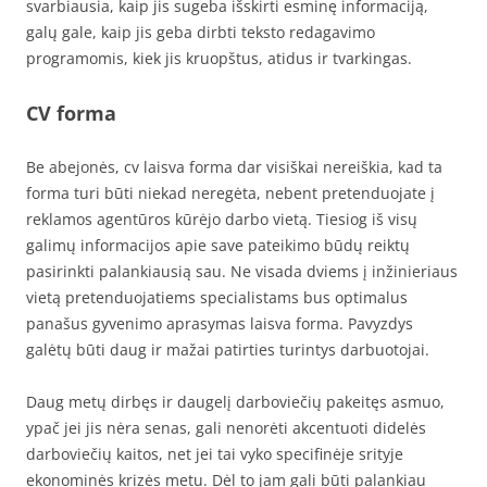
svarbiausia, kaip jis sugeba išskirti esminę informaciją,
galų gale, kaip jis geba dirbti teksto redagavimo
programomis, kiek jis kruopštus, atidus ir tvarkingas.
CV forma
Be abejonės, cv laisva forma dar visiškai nereiškia, kad ta
forma turi būti niekad neregėta, nebent pretenduojate į
reklamos agentūros kūrėjo darbo vietą. Tiesiog iš visų
galimų informacijos apie save pateikimo būdų reiktų
pasirinkti palankiausią sau. Ne visada dviems į inžinieriaus
vietą pretenduojatiems specialistams bus optimalus
panašus gyvenimo aprasymas laisva forma. Pavyzdys
galėtų būti daug ir mažai patirties turintys darbuotojai.
Daug metų dirbęs ir daugelį darboviečių pakeitęs asmuo,
ypač jei jis nėra senas, gali nenorėti akcentuoti didelės
darboviečių kaitos, net jei tai vyko specifinėje srityje
ekonominės krizės metu. Dėl to jam gali būti palankiau