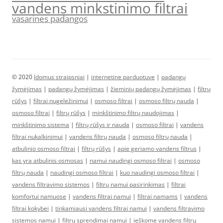
vandens minkstinimo filtrai
vasarines padangos
© 2020
Idomus straipsniai
|
internetine parduotuve
|
padangų
žymėjimas
|
padangų žymėjimas
|
žieminių padangų žymėjimas
|
filtrų
rūšys
|
filtrai nugeležinimui
|
osmoso filtrai
|
osmoso filtrų nauda
|
osmoso filtrai
|
filtrų rūšys
|
minkštinimo filtrų naudojimas
|
minkštinimo sistema
|
filtrų rūšys ir nauda
|
osmoso filtrai
|
vandens
filtrai nukalkinimui
|
vandens filtrų nauda
|
osmoso filtrų nauda
|
atbulinio osmoso filtrai
|
filtrų rūšys
|
apie geriamo vandens filtrus
|
kas yra atbulinis osmosas
|
namui naudingi osmoso filtrai
|
osmoso
filtrų nauda
|
naudingi osmoso filtrai
|
kuo naudingi osmoso filtrai
|
vandens filtravimo sistemos
|
filtrų namui pasirinkimas
|
filtrai
komfortui namuose
|
vandens filtrai namui
|
filtrai namams
|
vandens
filtrai kokybei
|
tinkamiausi vandens filtrai namui
|
vandens filtravimo
sistemos namui
|
filtrų sprendimai namui
|
ieškome vandens filtrų