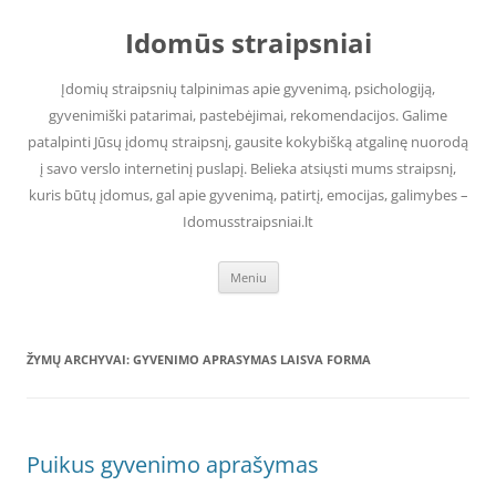
Pereiti
prie
Idomūs straipsniai
turinio
Įdomių straipsnių talpinimas apie gyvenimą, psichologiją,
gyvenimiški patarimai, pastebėjimai, rekomendacijos. Galime
patalpinti Jūsų įdomų straipsnį, gausite kokybišką atgalinę nuorodą
į savo verslo internetinį puslapį. Belieka atsiųsti mums straipsnį,
kuris būtų įdomus, gal apie gyvenimą, patirtį, emocijas, galimybes –
Idomusstraipsniai.lt
Meniu
ŽYMŲ ARCHYVAI:
GYVENIMO APRASYMAS LAISVA FORMA
Puikus gyvenimo aprašymas