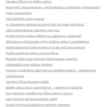
Vandens filtrai nuo kalkių namui
Kiaurymių restauravimas – technologijos: suvirinimas, frezavimas ir
įvorių įpresavimas
Kaip išsirinkti namų kvapus
Ar užaugintas deimantas spindi taip pat kaip natūralus?
Kada pasirenkamas atbulinis osmosas
Kodėl įmonei svarbus efektyvus užsakymų valdymas?
360 laipsnių grįžtamasis ryšys: kultūra, etika ir pasitikėjimas
Kodėl deimantai tokie brangūs ir ar jie verti savo kainos?
Kodėl naudinga rinktis osmoso filtrus
Masažo stalas: kaip išsirinkti tinkamiausią variantą?
Kaklaraiščiai kaip stiliaus simbolis
Tvarios ir praktiškos alternatyvos profesionalams – Vienkartiniai
rankšluosčiai
Vandens filtrai Aquaphor S800
Didelis vidaus durų pasirinkimas – rankenos ir dizainas
Kuo naudingi nukalkinimo filtrai namui ir biurui
Kaip išsirinkti geriausią pelėsio valiklį
Svarbi informacija patalyne perkant internetu