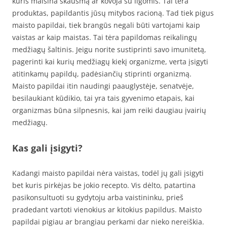
kuris malšina skausmą ar kovoja su ligomis. Tai tėra
produktas, papildantis jūsų mitybos racioną. Tad tiek pigus
maisto papildai, tiek brangūs negali būti vartojami kaip
vaistas ar kaip maistas. Tai tėra papildomas reikalingų
medžiagų šaltinis. Jeigu norite sustiprinti savo imunitetą,
pagerinti kai kurių medžiagų kiekį organizme, verta įsigyti
atitinkamų papildų, padėsiančių stiprinti organizmą.
Maisto papildai itin naudingi paauglystėje, senatvėje,
besilaukiant kūdikio, tai yra tais gyvenimo etapais, kai
organizmas būna silpnesnis, kai jam reiki daugiau įvairių
medžiagų.
Kas gali įsigyti?
Kadangi maisto papildai nėra vaistas, todėl jų gali įsigyti
bet kuris pirkėjas be jokio recepto. Vis dėlto, patartina
pasikonsultuoti su gydytoju arba vaistininku, prieš
pradedant vartoti vienokius ar kitokius papildus. Maisto
papildai pigiau ar brangiau perkami dar nieko nereiškia.