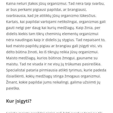
Kaina neturi įtakos jūsų organizmui. Tad nėra taip svarbu,
ar bus perkami pigiausi papildai, ar brangiausi,
svarbiausia, kad jie atitiktų jūsų organizmo lūkesčius.
Kartais, kai papildai vartojami netikslingai, organizmas gali
gauti netgi per daug kai kurių medžiagų. Kaip žinia, per
didelis kiekis tam tikrų cheminių elementų organizmui
nėra naudingas kaip ir didelis jų stygius. Tad nepaisant to,
kad maisto papildų pigiau ar brangiau gali įsigyti visi, vis
dėlto būtina žinoti, ko iš tikrųjų reikia jūsų organizmui.
Maisto medžiagų, kurios būtinos žmogui, gauname su
maistu. Tad ne visada ir ne visų jų trūkumas pasireiškia.
Specialistai pataria pirmiausia atlikti tyrimus, kurie padeda
išsiaiškinti, kokių medžiagų stinga žmogaus organizmui.
Žinant, kokie papildai jums reikalingi, galima užsiimti jų
paieška.
Kur įsigyti?