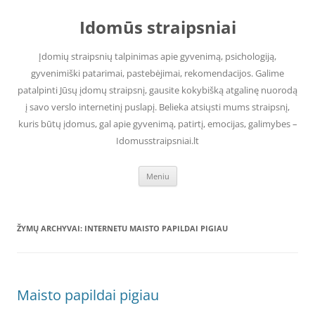
Pereiti
prie
Idomūs straipsniai
turinio
Įdomių straipsnių talpinimas apie gyvenimą, psichologiją,
gyvenimiški patarimai, pastebėjimai, rekomendacijos. Galime
patalpinti Jūsų įdomų straipsnį, gausite kokybišką atgalinę nuorodą
į savo verslo internetinį puslapį. Belieka atsiųsti mums straipsnį,
kuris būtų įdomus, gal apie gyvenimą, patirtį, emocijas, galimybes –
Idomusstraipsniai.lt
Meniu
ŽYMŲ ARCHYVAI:
INTERNETU MAISTO PAPILDAI PIGIAU
Maisto papildai pigiau