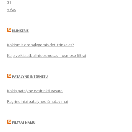
31
« Vas
KLINKERIS
Kokiomis oro sąlygomis dėti trinkeles?
Kaip veikia atbulinis osmosas – osmoso filtrai
PATALYNĖ INTERNETU
Kokią patalynę pasirinkti vasarai
Pagrindiniai patalynės išmatavimai
FILTRAI NAMUI