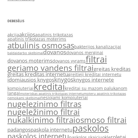
DEBESĖLIS
akcijos
akcija
apatinis trikotazas
apatinis trikotazas moterims
atbulinis osmosas
bakterijos kanalizacijai
dovanos
dovanos merginai
baldai
darbo skelbimai
filtrai
dovanos moterims
dovanos vyrams
geriamo vandens filtrai
greitas kreditas
greitas kreditas internetu
greitieji kreditai internetu
knygos
idomiausios knygos
knygos internete
kreditai
kompiuteriai
kreditai su mazom palukanom
langai
moteriskas apatinis trikotazas internetu
moteru apatinis trikotazas
nesiojami kompiuteriai
nemokami skelbimai
nugelezinimo filtras
nugeležinimo filtrai
nukalkinimo filtrai
osmoso filtrai
paskolos
padangos
paskola internetu
paskolos internetu
roletai
paskolos skaiciuokle