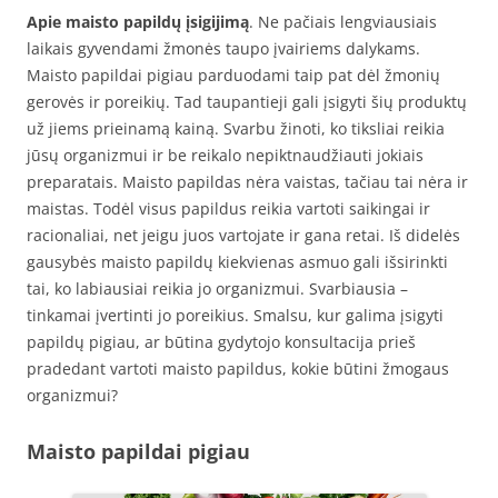
Apie maisto papildų įsigijimą
. Ne pačiais lengviausiais
laikais gyvendami žmonės taupo įvairiems dalykams.
Maisto papildai pigiau parduodami taip pat dėl žmonių
gerovės ir poreikių. Tad taupantieji gali įsigyti šių produktų
už jiems prieinamą kainą. Svarbu žinoti, ko tiksliai reikia
jūsų organizmui ir be reikalo nepiktnaudžiauti jokiais
preparatais. Maisto papildas nėra vaistas, tačiau tai nėra ir
maistas. Todėl visus papildus reikia vartoti saikingai ir
racionaliai, net jeigu juos vartojate ir gana retai. Iš didelės
gausybės maisto papildų kiekvienas asmuo gali išsirinkti
tai, ko labiausiai reikia jo organizmui. Svarbiausia –
tinkamai įvertinti jo poreikius. Smalsu, kur galima įsigyti
papildų pigiau, ar būtina gydytojo konsultacija prieš
pradedant vartoti maisto papildus, kokie būtini žmogaus
organizmui?
Maisto papildai pigiau