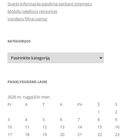
Svarbi informacija patalyne perkant internetu
Mobilių telefonų remontas
Vandens filtrai namui
KATEGORIJOS
Kategorijos
PASIKLYDUSIEMS LAIKE
2026 m. rugpjūčio mėn.
Pr
A
T
K
Pn
Š
S
1
2
3
4
5
6
7
8
9
10
11
12
13
14
15
16
17
18
19
20
21
22
23