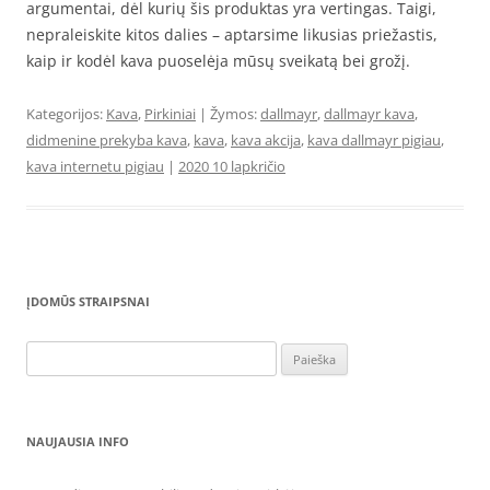
argumentai, dėl kurių šis produktas yra vertingas. Taigi,
nepraleiskite kitos dalies – aptarsime likusias priežastis,
kaip ir kodėl kava puoselėja mūsų sveikatą bei grožį.
Kategorijos:
Kava
,
Pirkiniai
| Žymos:
dallmayr
,
dallmayr kava
,
didmenine prekyba kava
,
kava
,
kava akcija
,
kava dallmayr pigiau
,
kava internetu pigiau
|
2020 10 lapkričio
ĮDOMŪS STRAIPSNAI
Ieškoti:
NAUJAUSIA INFO