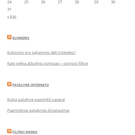
24
25
26
27
28
29
30
31
« Vas
KLINKERIS
Kokiomis oro sąlygomis dėti trinkeles?
Kaip veikia atbulinis osmosas – osmoso filtrai
PATALYNĖ INTERNETU
Kokią patalynę pasirinkti vasarai
Pagrindiniai patalynės išmatavimai
FILTRAI NAMUI