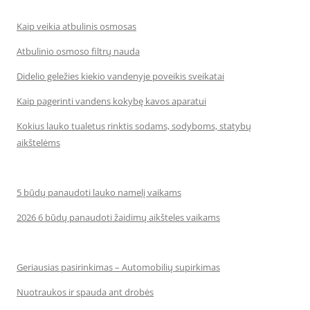
Kaip veikia atbulinis osmosas
Atbulinio osmoso filtrų nauda
Didelio geležies kiekio vandenyje poveikis sveikatai
Kaip pagerinti vandens kokybę kavos aparatui
Kokius lauko tualetus rinktis sodams, sodyboms, statybų
aikštelėms
5 būdų panaudoti lauko namelį vaikams
2026 6 būdų panaudoti žaidimų aikšteles vaikams
Geriausias pasirinkimas – Automobilių supirkimas
Nuotraukos ir spauda ant drobės