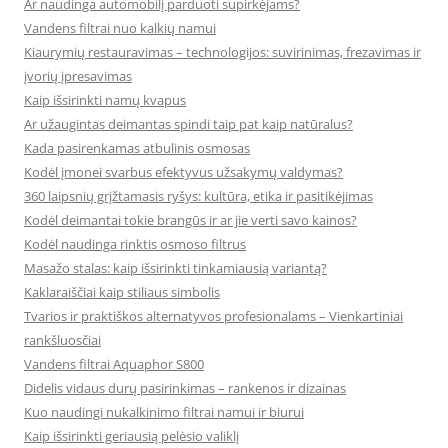
Ar naudinga automobilį parduoti supirkėjams?
Vandens filtrai nuo kalkių namui
Kiaurymių restauravimas – technologijos: suvirinimas, frezavimas ir
įvorių įpresavimas
Kaip išsirinkti namų kvapus
Ar užaugintas deimantas spindi taip pat kaip natūralus?
Kada pasirenkamas atbulinis osmosas
Kodėl įmonei svarbus efektyvus užsakymų valdymas?
360 laipsnių grįžtamasis ryšys: kultūra, etika ir pasitikėjimas
Kodėl deimantai tokie brangūs ir ar jie verti savo kainos?
Kodėl naudinga rinktis osmoso filtrus
Masažo stalas: kaip išsirinkti tinkamiausią variantą?
Kaklaraiščiai kaip stiliaus simbolis
Tvarios ir praktiškos alternatyvos profesionalams – Vienkartiniai
rankšluosčiai
Vandens filtrai Aquaphor S800
Didelis vidaus durų pasirinkimas – rankenos ir dizainas
Kuo naudingi nukalkinimo filtrai namui ir biurui
Kaip išsirinkti geriausią pelėsio valiklį