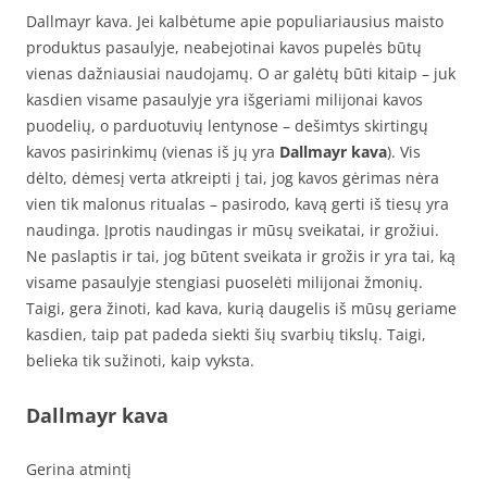
Dallmayr kava. Jei kalbėtume apie populiariausius maisto
produktus pasaulyje, neabejotinai kavos pupelės būtų
vienas dažniausiai naudojamų. O ar galėtų būti kitaip – juk
kasdien visame pasaulyje yra išgeriami milijonai kavos
puodelių, o parduotuvių lentynose – dešimtys skirtingų
kavos pasirinkimų (vienas iš jų yra
Dallmayr kava
). Vis
dėlto, dėmesį verta atkreipti į tai, jog kavos gėrimas nėra
vien tik malonus ritualas – pasirodo, kavą gerti iš tiesų yra
naudinga. Įprotis naudingas ir mūsų sveikatai, ir grožiui.
Ne paslaptis ir tai, jog būtent sveikata ir grožis ir yra tai, ką
visame pasaulyje stengiasi puoselėti milijonai žmonių.
Taigi, gera žinoti, kad kava, kurią daugelis iš mūsų geriame
kasdien, taip pat padeda siekti šių svarbių tikslų. Taigi,
belieka tik sužinoti, kaip vyksta.
Dallmayr kava
Gerina atmintį