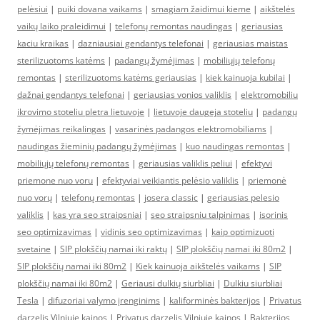
pelėsiui
|
puiki dovana vaikams
|
smagiam žaidimui kieme
|
aikštelės
vaikų laiko praleidimui
|
telefonų remontas naudingas
|
geriausias
kaciu kraikas
|
dazniausiai gendantys telefonai
|
geriausias maistas
sterilizuotoms katėms
|
padangų žymėjimas
|
mobiliųjų telefonų
remontas
|
sterilizuotoms katėms geriausias
|
kiek kainuoja kubilai
|
dažnai gendantys telefonai
|
geriausias vonios valiklis
|
elektromobiliu
ikrovimo stoteliu pletra lietuvoje
|
lietuvoje daugeja stoteliu
|
padangų
žymėjimas reikalingas
|
vasarinės padangos elektromobiliams
|
naudingas žieminių padangų žymėjimas
|
kuo naudingas remontas
|
mobiliųjų telefonų remontas
|
geriausias valiklis peliui
|
efektyvi
priemone nuo voru
|
efektyviai veikiantis pelėsio valiklis
|
priemonė
nuo vorų
|
telefonų remontas
|
josera classic
|
geriausias pelesio
valiklis
|
kas yra seo straipsniai
|
seo straipsniu talpinimas
|
isorinis
seo optimizavimas
|
vidinis seo optimizavimas
|
kaip optimizuoti
svetaine
|
SIP plokščių namai iki raktų
|
SIP plokščių namai iki 80m2
|
SIP plokščių namai iki 80m2
|
Kiek kainuoja aikštelės vaikams
|
SIP
plokščių namai iki 80m2
|
Geriausi dulkių siurbliai
|
Dulkiu siurbliai
Tesla
|
difuzoriai valymo įrenginims
|
kaliforminės bakterijos
|
Privatus
darzelis Vilniuje kainos
|
Privatus darzelis Vilniuje kainos
|
Bakterijos