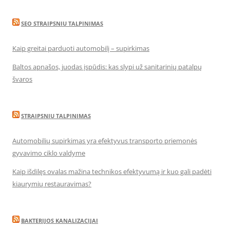
SEO STRAIPSNIU TALPINIMAS
Kaip greitai parduoti automobilį – supirkimas
Baltos apnašos, juodas įspūdis: kas slypi už sanitarinių patalpų
švaros
STRAIPSNIU TALPINIMAS
Automobilių supirkimas yra efektyvus transporto priemonės
gyvavimo ciklo valdyme
Kaip išdilęs ovalas mažina technikos efektyvumą ir kuo gali padėti
kiaurymių restauravimas?
BAKTERIJOS KANALIZACIJAI