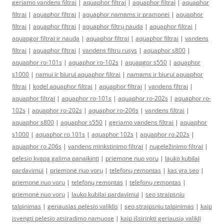
geriamo vandens filtrai
|
aquaphor filtrai
|
aquaphor filtrai
|
aquaphor
filtrai
|
aquaphor filtrai
|
aquaphor namams ir pramonei
|
aquaphor
filtrai
|
aquaphor filtrai
|
aquaphor filtrų nauda
|
aquaphor filtrai
|
aquapgor filtrai ir nauda
|
aquaphor filtrai
|
aquaphor filtrai
|
vandens
filtrai
|
aquaphor filtrai
|
vandens filtru rusys
|
aquaphor s800
|
aquaphor ro-101s
|
aquaphor ro-102s
|
aquapgor s550
|
aquaphor
s1000
|
namui ir biurui aquaphor filtrai
|
namams ir biurui aquaphor
filtrai
|
kodel aquaphor filtrai
|
aquaphor filtrai
|
vandens filtrai
|
aquaphor filtrai
|
aquaphor ro-101s
|
aquaphor ro-202s
|
aquaphor ro-
102s
|
aquaphor ro-202s
|
aquaphor ro-206s
|
vandens filtrai
|
aquaphor s800
|
aquaphor s550
|
geriamo vandens filtrai
|
aquaphor
s1000
|
aquaphor ro 101s
|
aquaphor 102s
|
aquaphor ro 202s
|
aquaphor ro 206s
|
vandens minkstinimo filtrai
|
nugeležinimo filtrai
|
pelesio kvapa galima panaikinti
|
priemone nuo voru
|
lauko kubilai
pardavimui
|
priemonė nuo vorų
|
telefonų remontas
|
kas yra seo
|
priemone nuo voru
|
telefonų remontas
|
telefonų remontas
|
priemonė nuo vorų
|
lauko kubilai pardavimui
|
seo straipsniu
talpinimas
|
geriausias pelėsio valiklis
|
seo straipsniu talpinimas
|
kaip
isvengti pelesio atsiradimo namuose
|
kaip išsirinkti geriausią valiklį