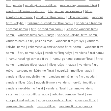
filtrų nauda
|
naudingi osmoso filtrai
|
kuo naudingi osmoso filtrai
|
vandens filtravimo sistemos
|
filtrų namui pasirinkimas
|
filtrai
komfortui namuose
|
vandens filtrai namui
|
filtrai namams
|
vandens
filtrai kokybei
|
tinkamiausi vandens filtrai namui
|
vandens filtravimo
sistemos namui
|
filtrų sprendimai namui
|
ieškome vandens filtrų
namui
|
vandens filtrų namui rūšys
|
vandens kokybei filtrai namui
|
vandens namui filtrų pasirinkimas
|
vandens filtrų rtūšys
|
vandens
kokybei name
|
rekomenduojami vandens filtrai namui
|
vandens filtrai
namui
|
filtrų namui rūšys
|
vandens filtrų rūšys
|
vandens filtrai namui
|
namui naudingi osmoso filtrai
|
namui geriausi osmoso filtrai
|
filtrai
namui
|
vandens filtrų nauda
|
filtrų rūšys ir nauda
|
vandens filtrų
rūšys
|
vandens minkštinimo filtrai
|
nugeležinimo filtrų nauda
|
vandens filtrai nugeležinimui
|
vandens minkštinimo filtrų nauda
|
vandens filtrų rūšys
|
nugeležinimo ir vandens monkštinimo filtrai
|
vandens nukalkinimo filtrai
|
vandens filtrai
|
geriamo vandens
sistemos
|
osmoso filtrų nauda
|
atbulinio osmoso filtrai
|
seo
straipsniu talpinimas
|
aquaphor vandens filtrai
|
aquaphor filtrai
|
osmoso filtrų nauda
|
osmoso filtrai
|
vandens filtrai aquaphor
|