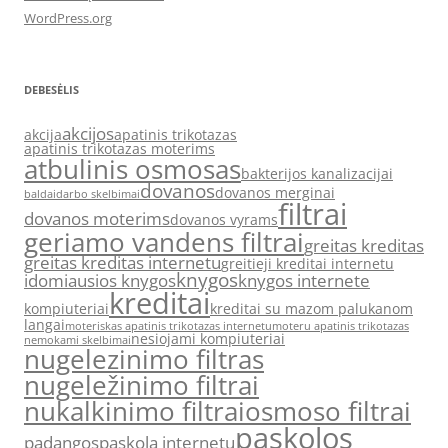
WordPress.org
DEBESĖLIS
akcijos
akcija
apatinis trikotazas
apatinis trikotazas moterims
atbulinis osmosas
bakterijos kanalizacijai
dovanos
dovanos merginai
baldai
darbo skelbimai
filtrai
dovanos moterims
dovanos vyrams
geriamo vandens filtrai
greitas kreditas
greitas kreditas internetu
greitieji kreditai internetu
knygos
idomiausios knygos
knygos internete
kreditai
kompiuteriai
kreditai su mazom palukanom
langai
moteriskas apatinis trikotazas internetu
moteru apatinis trikotazas
nesiojami kompiuteriai
nemokami skelbimai
nugelezinimo filtras
nugeležinimo filtrai
nukalkinimo filtrai
osmoso filtrai
paskolos
padangos
paskola internetu