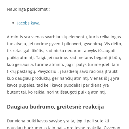
Naudinga pasidomėti:
Jacobs kava
;
Atmintis yra vienas svarbiausių elementų, kuris reikalingas
tuo atveju, jei norime gyventi pilnavertį gyvenimą. Vis dėlto,
tik retas gali tikėtis, kad nieko nedarant apvyks išsaugoti
puikią atmintį. Taigi, jei norime, kad metams bėgant ji būtų
kuo geriausia, turime atminti, jog ir patys turime įdėti tam
tikrų pastangų. Pavyzdžiui, į kasdienį savo racioną įtraukti
kuo daugiau produktų, gerinančių atmintį. Vienas iš jų yra
kavos pupelės, tad keli kavos puodeliai per dieną yra
būtent tai, ko reikia, norint išsaugoti puikią atmintį.
Daugiau budrumo, greitesnė reakcija
Dar viena puiki kavos savybė yra ta, jog ji gali suteikti
daugiau budrumo, o taip pat – greitesnę reakciją. Gyvenant