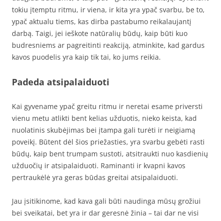
tokiu įtemptu ritmu, ir viena, ir kita yra ypač svarbu, be to,
ypač aktualu tiems, kas dirba pastabumo reikalaujantį
darbą. Taigi, jei ieškote natūralių būdų, kaip būti kuo
budresniems ar pagreitinti reakciją, atminkite, kad gardus
kavos puodelis yra kaip tik tai, ko jums reikia.
Padeda atsipalaiduoti
Kai gyvename ypač greitu ritmu ir neretai esame priversti
vienu metu atlikti bent kelias užduotis, nieko keista, kad
nuolatinis skubėjimas bei įtampa gali turėti ir neigiamą
poveikį. Būtent dėl šios priežasties, yra svarbu gebėti rasti
būdų, kaip bent trumpam sustoti, atsitraukti nuo kasdienių
užduočių ir atsipalaiduoti. Raminanti ir kvapni kavos
pertraukėlė yra geras būdas greitai atsipalaiduoti.
Jau įsitikinome, kad kava gali būti naudinga mūsų grožiui
bei sveikatai, bet yra ir dar geresnė žinia – tai dar ne visi