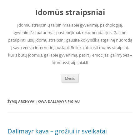
Pereiti
prie
Idomūs straipsniai
turinio
Įdomių straipsnių talpinimas apie gyvenimą, psichologiją,
gyvenimiški patarimai, pastebėjimai, rekomendacijos. Galime
patalpinti Jūsų įdomų straipsnį, gausite kokybišką atgalinę nuorodą
į savo verslo internetinį puslapį. Belieka atsiųsti mums straipsnį,
kuris būtų įdomus, gal apie gyvenimą, patirtį, emocijas, galimybes –
Idomusstraipsniai.lt
Meniu
ŽYMŲ ARCHYVAI:
KAVA DALLMAYR PIGIAU
Dallmayr kava – grožiui ir sveikatai