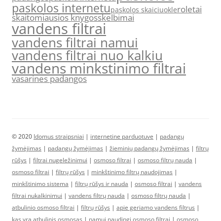
paskolos internetu
roletai
paskolos skaiciuokle
skaitomiausios knygos
skelbimai
vandens filtrai
vandens filtrai namui
vandens filtrai nuo kalkiu
vandens minkstinimo filtrai
vasarines padangos
© 2020
Idomus straipsniai
|
internetine parduotuve
|
padangų
žymėjimas
|
padangų žymėjimas
|
žieminių padangų žymėjimas
|
filtrų
rūšys
|
filtrai nugeležinimui
|
osmoso filtrai
|
osmoso filtrų nauda
|
osmoso filtrai
|
filtrų rūšys
|
minkštinimo filtrų naudojimas
|
minkštinimo sistema
|
filtrų rūšys ir nauda
|
osmoso filtrai
|
vandens
filtrai nukalkinimui
|
vandens filtrų nauda
|
osmoso filtrų nauda
|
atbulinio osmoso filtrai
|
filtrų rūšys
|
apie geriamo vandens filtrus
|
kas yra atbulinis osmosas
|
namui naudingi osmoso filtrai
|
osmoso