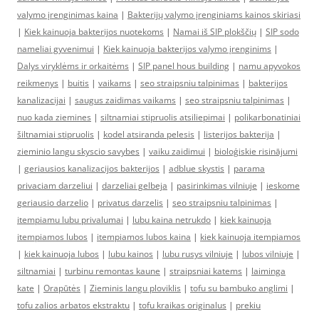
valymo įrenginimas kaina
|
Bakterijų valymo įrenginiams kainos skiriasi
|
Kiek kainuoja bakterijos nuotekoms
|
Namai iš SIP plokščių
|
SIP sodo
nameliai gyvenimui
|
Kiek kainuoja bakterijos valymo įrenginims
|
Dalys viryklėms ir orkaitėms
|
SIP panel hous building
|
namu apyvokos
reikmenys
|
buitis
|
vaikams
|
seo straipsniu talpinimas
|
bakterijos
kanalizacijai
|
saugus zaidimas vaikams
|
seo straipsniu talpinimas
|
nuo kada ziemines
|
siltnamiai stipruolis atsiliepimai
|
polikarbonatiniai
šiltnamiai stipruolis
|
kodel atsiranda pelesis
|
listerijos bakterija
|
zieminio langu skyscio savybes
|
vaiku zaidimui
|
bioloģiskie risinājumi
|
geriausios kanalizacijos bakterijos
|
adblue skystis
|
parama
privaciam darzeliui
|
darzeliai gelbeja
|
pasirinkimas vilniuje
|
ieskome
geriausio darzelio
|
privatus darzelis
|
seo straipsniu talpinimas
|
itempiamu lubu privalumai
|
lubu kaina netrukdo
|
kiek kainuoja
itempiamos lubos
|
itempiamos lubos kaina
|
kiek kainuoja itempiamos
|
kiek kainuoja lubos
|
lubu kainos
|
lubu rusys vilniuje
|
lubos vilniuje
|
siltnamiai
|
turbinu remontas kaune
|
straipsniai katems
|
laiminga
kate
|
Orapūtės
|
Zieminis langu ploviklis
|
tofu su bambuko anglimi
|
tofu zalios arbatos ekstraktu
|
tofu kraikas originalus
|
prekiu