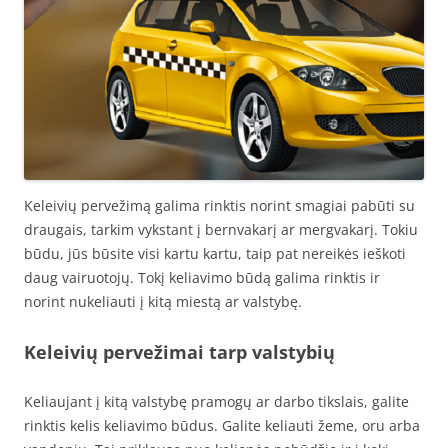
Keleivių pervežimą galima rinktis norint smagiai pabūti su
draugais, tarkim vykstant į bernvakarį ar mergvakarį. Tokiu
būdu, jūs būsite visi kartu kartu, taip pat nereikės ieškoti
daug vairuotojų. Tokį keliavimo būdą galima rinktis ir
norint nukeliauti į kitą miestą ar valstybę.
Keleivių pervežimai tarp valstybių
Keliaujant į kitą valstybę pramogų ar darbo tikslais, galite
rinktis kelis keliavimo būdus. Galite keliauti žeme, oru arba