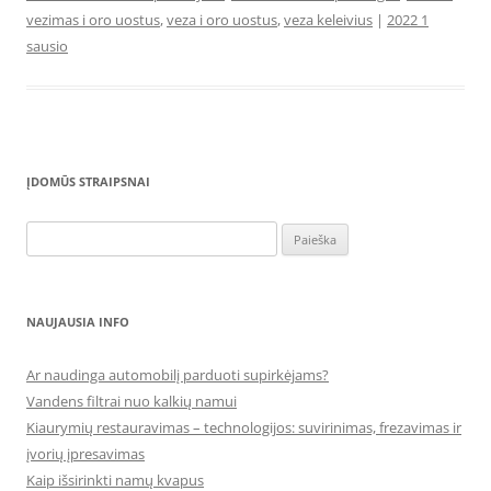
vezimas i oro uostus
,
veza i oro uostus
,
veza keleivius
|
2022 1
sausio
ĮDOMŪS STRAIPSNAI
Ieškoti:
NAUJAUSIA INFO
Ar naudinga automobilį parduoti supirkėjams?
Vandens filtrai nuo kalkių namui
Kiaurymių restauravimas – technologijos: suvirinimas, frezavimas ir
įvorių įpresavimas
Kaip išsirinkti namų kvapus