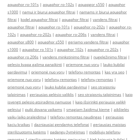
aquaphor ro-101s
|
aquaphor ro-102s
|
aquapgor s550
|
aquaphor
s1000
|
namui ir biurui aquaphor filtrai
|
namams ir biurui aquaphor
filtrai
|
kodel aquaphor filtrai
|
aquaphor filtrai
|
vandens filtrai
|
aquaphor filtrai
|
aquaphor ro-101s
|
aquaphor ro-202s
|
aquaphor ro-
102s
|
aquaphor ro-202s
|
aquaphor ro-206s
|
vandens filtrai
|
aquaphor s800
|
aquaphor s550
|
geriamo vandens filtrai
|
aquaphor
s1000
|
aquaphor ro 101s
|
aquaphor 102s
|
aquaphor ro 202s
|
aquaphor ro 206s
|
vandens minkstinimo filtrai
|
nugeležinimo filtrai
|
pelesio kvapa galima panaikinti
|
priemone nuo voru
|
lauko kubilai
pardavimui
|
priemonė nuo vorų
|
telefonų remontas
|
kas yra seo
|
priemone nuo voru
|
telefonų remontas
|
telefonų remontas
|
priemonė nuo vorų
|
lauko kubilai pardavimui
|
seo straipsniu
talpinimas
|
geriausias pelėsio valiklis
|
seo straipsniu talpinimas
|
kaip
isvengti pelesio atsiradimo namuose
|
kaip išsirinkti geriausią valiklį
pelėsiui
|
puiki dovana vaikams
|
smagiam žaidimui kieme
|
aikštelės
vaikų laiko praleidimui
|
telefonų remontas naudingas
|
geriausias
kaciu kraikas
|
dazniausiai gendantys telefonai
|
geriausias maistas
sterilizuotoms katėms
|
padangų žymėjimas
|
mobiliųjų telefonų
remontas
|
sterilizuotoms katėms geriausias
|
kiek kainuoja kubilai
|