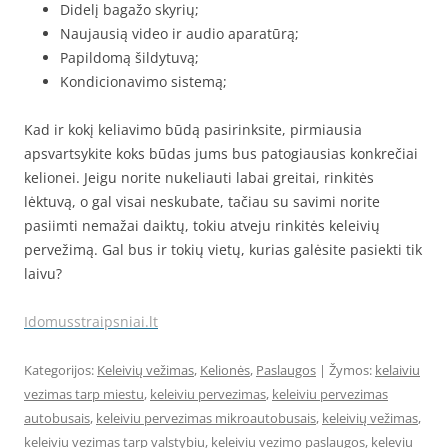
Didelį bagažo skyrių;
Naujausią video ir audio aparatūrą;
Papildomą šildytuvą;
Kondicionavimo sistemą;
Kad ir kokį keliavimo būdą pasirinksite, pirmiausia
apsvartsykite koks būdas jums bus patogiausias konkrečiai
kelionei. Jeigu norite nukeliauti labai greitai, rinkitės
lėktuvą, o gal visai neskubate, tačiau su savimi norite
pasiimti nemažai daiktų, tokiu atveju rinkitės keleivių
pervežimą. Gal bus ir tokių vietų, kurias galėsite pasiekti tik
laivu?
Idomusstraipsniai.lt
Kategorijos:
Keleivių vežimas
,
Kelionės
,
Paslaugos
| Žymos:
kelaiviu
vezimas tarp miestu
,
keleiviu pervezimas
,
keleiviu pervezimas
autobusais
,
keleiviu pervezimas mikroautobusais
,
keleivių vežimas
,
keleiviu vezimas tarp valstybiu
,
keleiviu vezimo paslaugos
,
keleviu