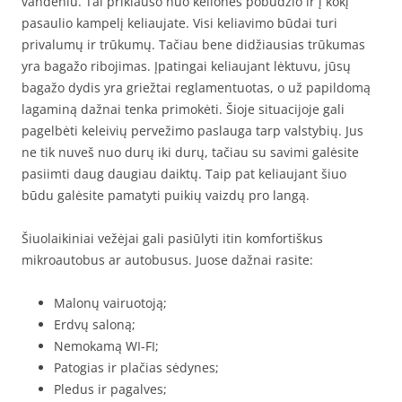
vandeniu. Tai priklauso nuo kelionės pobūdžio ir į kokį
pasaulio kampelį keliaujate. Visi keliavimo būdai turi
privalumų ir trūkumų. Tačiau bene didžiausias trūkumas
yra bagažo ribojimas. Įpatingai keliaujant lėktuvu, jūsų
bagažo dydis yra griežtai reglamentuotas, o už papildomą
lagaminą dažnai tenka primokėti. Šioje situacijoje gali
pagelbėti keleivių pervežimo paslauga tarp valstybių. Jus
ne tik nuveš nuo durų iki durų, tačiau su savimi galėsite
pasiimti daug daugiau daiktų. Taip pat keliaujant šiuo
būdu galėsite pamatyti puikių vaizdų pro langą.
Šiuolaikiniai vežėjai gali pasiūlyti itin komfortiškus
mikroautobus ar autobusus. Juose dažnai rasite:
Malonų vairuotoją;
Erdvų saloną;
Nemokamą WI-FI;
Patogias ir plačias sėdynes;
Pledus ir pagalves;