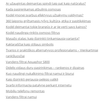
Ar užaugintas deimantas spindi taip pat kaip natūralus?
Kada pasirenkamas atbulinis osmosas
Kodėl įmonei svarbus efektyvus užsakymų valdymas?
360 laipsnių grįžtamasis ryšys: kultūra, etika ir pasitikėjimas
Kodėl deimantai tokie brangūs ir ar jie verti savo kainos?
Kodėl naudinga rinktis osmoso filtrus
Masažo stalas: kaip išsirinkti tinkamiausią variantą?
Kaklaraiščiai kaip stiliaus simbolis
Tvarios ir praktiškos alternatyvos profesionalams – Vienkartiniai
rankšluosčiai
Vandens filtrai Aquaphor S800
Didelis vidaus durų pasirinkimas – rankenos ir dizainas
Kuo naudingi nukalkinimo filtrai namui ir biurui
Kaip išsirinkti geriausią pelėsio valiklį
Svarbi informacija patalyne perkant internetu
Mobilių telefonų remontas
Vandens filtrai namui