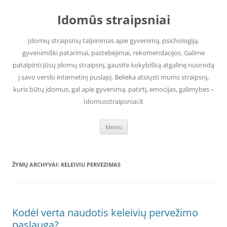
Pereiti
prie
Idomūs straipsniai
turinio
Įdomių straipsnių talpinimas apie gyvenimą, psichologiją,
gyvenimiški patarimai, pastebėjimai, rekomendacijos. Galime
patalpinti Jūsų įdomų straipsnį, gausite kokybišką atgalinę nuorodą
į savo verslo internetinį puslapį. Belieka atsiųsti mums straipsnį,
kuris būtų įdomus, gal apie gyvenimą, patirtį, emocijas, galimybes –
Idomusstraipsniai.lt
Meniu
ŽYMŲ ARCHYVAI:
KELEIVIU PERVEZIMAS
Kodėl verta naudotis keleivių pervežimo
paslauga?