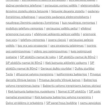
dažnai gendantys telefonai
|
geriausias vonios valiklis
|
elektromobiliu
ikrovimo stoteliu pletra lietuvoje
|
lietuvoje daugeja stoteliu
|
padangų
žymėjimas reikalingas
|
vasarinės padangos elektromobiliams
|
naudingas žieminių padangų žymėjimas
|
kuo naudingas remontas
|
mobiliųjų telefonų remontas
|
geriausias valiklis peliui
|
efektyvi
priemone nuo voru
|
efektyviai veikiantis pelėsio valiklis
|
priemonė
nuo vorų
|
telefonų remontas
|
josera classic
|
geriausias pelesio
valiklis
|
kas yra seo straipsniai
|
seo straipsniu talpinimas
|
isorinis
seo optimizavimas
|
vidinis seo optimizavimas
|
kaip optimizuoti
svetaine
|
SIP plokščių namai iki raktų
|
SIP plokščių namai iki 80m2
|
SIP plokščių namai iki 80m2
|
Kiek kainuoja aikštelės vaikams
|
SIP
plokščių namai iki 80m2
|
Geriausi dulkių siurbliai
|
Dulkiu siurbliai
Tesla
|
difuzoriai valymo įrenginims
|
kaliforminės bakterijos
|
Privatus
darzelis Vilniuje kainos
|
Privatus darzelis Vilniuje kainos
|
Bakterijos
valymo įrenginimas kaina
|
Bakterijų valymo įrenginiams kainos skiriasi
|
Kiek kainuoja bakterijos nuotekoms
|
Namai iš SIP plokščių
|
SIP sodo
nameliai gyvenimui
|
Kiek kainuoja bakterijos valymo įrenginims
|
Dalys viryklėms ir orkaitėms
|
SIP panel hous building
|
namu apyvokos