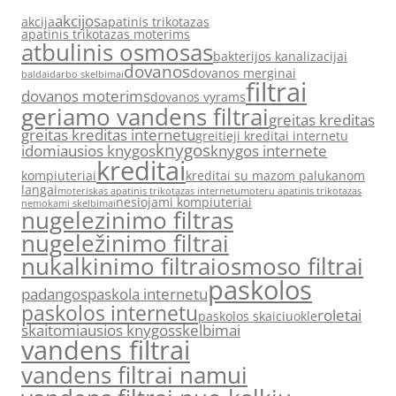
akcijos
akcija
apatinis trikotazas
apatinis trikotazas moterims
atbulinis osmosas
bakterijos kanalizacijai
dovanos
dovanos merginai
baldai
darbo skelbimai
filtrai
dovanos moterims
dovanos vyrams
geriamo vandens filtrai
greitas kreditas
greitas kreditas internetu
greitieji kreditai internetu
knygos
idomiausios knygos
knygos internete
kreditai
kompiuteriai
kreditai su mazom palukanom
langai
moteriskas apatinis trikotazas internetu
moteru apatinis trikotazas
nesiojami kompiuteriai
nemokami skelbimai
nugelezinimo filtras
nugeležinimo filtrai
nukalkinimo filtrai
osmoso filtrai
paskolos
padangos
paskola internetu
paskolos internetu
roletai
paskolos skaiciuokle
skaitomiausios knygos
skelbimai
vandens filtrai
vandens filtrai namui