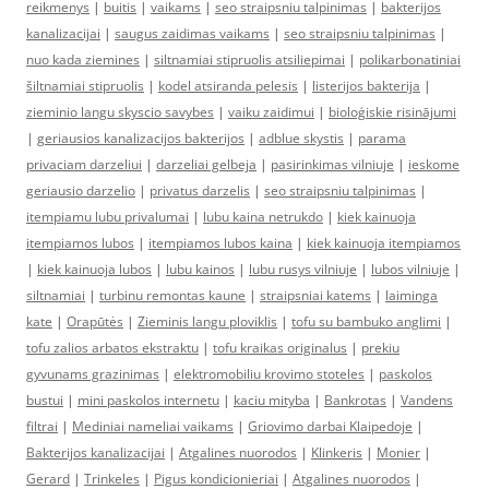
reikmenys
|
buitis
|
vaikams
|
seo straipsniu talpinimas
|
bakterijos
kanalizacijai
|
saugus zaidimas vaikams
|
seo straipsniu talpinimas
|
nuo kada ziemines
|
siltnamiai stipruolis atsiliepimai
|
polikarbonatiniai
šiltnamiai stipruolis
|
kodel atsiranda pelesis
|
listerijos bakterija
|
zieminio langu skyscio savybes
|
vaiku zaidimui
|
bioloģiskie risinājumi
|
geriausios kanalizacijos bakterijos
|
adblue skystis
|
parama
privaciam darzeliui
|
darzeliai gelbeja
|
pasirinkimas vilniuje
|
ieskome
geriausio darzelio
|
privatus darzelis
|
seo straipsniu talpinimas
|
itempiamu lubu privalumai
|
lubu kaina netrukdo
|
kiek kainuoja
itempiamos lubos
|
itempiamos lubos kaina
|
kiek kainuoja itempiamos
|
kiek kainuoja lubos
|
lubu kainos
|
lubu rusys vilniuje
|
lubos vilniuje
|
siltnamiai
|
turbinu remontas kaune
|
straipsniai katems
|
laiminga
kate
|
Orapūtės
|
Zieminis langu ploviklis
|
tofu su bambuko anglimi
|
tofu zalios arbatos ekstraktu
|
tofu kraikas originalus
|
prekiu
gyvunams grazinimas
|
elektromobiliu krovimo stoteles
|
paskolos
bustui
|
mini paskolos internetu
|
kaciu mityba
|
Bankrotas
|
Vandens
filtrai
|
Mediniai nameliai vaikams
|
Griovimo darbai Klaipedoje
|
Bakterijos kanalizacijai
|
Atgalines nuorodos
|
Klinkeris
|
Monier
|
Gerard
|
Trinkeles
|
Pigus kondicionieriai
|
Atgalines nuorodos
|