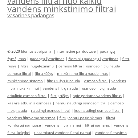
vandens filtrai nuo kalkiu
vandens minkstinimo filtrai
vasarines padangos
© 2020
Idomus straipsniai
|
internetine parduotuve
|
padangų
žymėjimas
|
padangų žymėjimas
|
žieminių padangų žymėjimas
|
filtrų
rūšys
|
filtrai nugeležinimui
|
osmoso filtrai
|
osmoso filtrų nauda
|
osmoso filtrai
|
filtrų rūšys
|
minkštinimo filtrų naudojimas
|
minkštinimo sistema
|
filtrų rūšys ir nauda
|
osmoso filtrai
|
vandens
filtrai nukalkinimui
|
vandens filtrų nauda
|
osmoso filtrų nauda
|
atbulinio osmoso filtrai
|
filtrų rūšys
|
apie geriamo vandens filtrus
|
kas yra atbulinis osmosas
|
namui naudingi osmoso filtrai
|
osmoso
filtrų nauda
|
naudingi osmoso filtrai
|
kuo naudingi osmoso filtrai
|
vandens filtravimo sistemos
|
filtrų namui pasirinkimas
|
filtrai
komfortui namuose
|
vandens filtrai namui
|
filtrai namams
|
vandens
filtrai kokybei
|
tinkamiausi vandens filtrai namui
|
vandens filtravimo