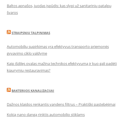
Baltos apnašos, juodas įspūdis: kas slypi už sanitarinių patalpų
švaros
STRAIPSNIU TALPINIMAS
Automobilių supirkimas yra efektyvus transporto priemonės
gyvavimo ciklo valdyme
Kaip išdilęs ovalas mažina technikos efektyvumą ir kuo gali padėti
kiaurymių restauravimas?
BAKTERIJOS KANALIZACIJAI
Dažnos klaidos renkantis vandens filtrus – Praktiški pastebėjimai
Kokią nano dangą rinktis automobilio stiklams