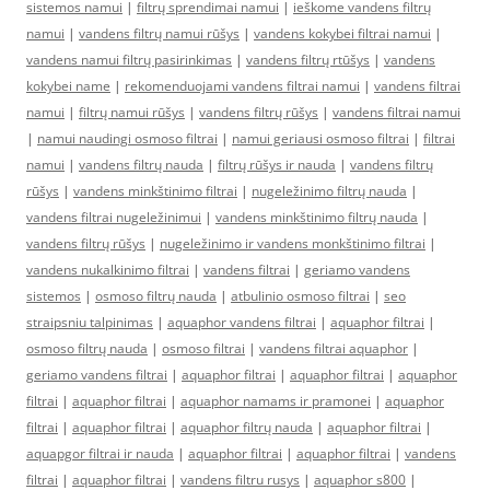
sistemos namui
|
filtrų sprendimai namui
|
ieškome vandens filtrų
namui
|
vandens filtrų namui rūšys
|
vandens kokybei filtrai namui
|
vandens namui filtrų pasirinkimas
|
vandens filtrų rtūšys
|
vandens
kokybei name
|
rekomenduojami vandens filtrai namui
|
vandens filtrai
namui
|
filtrų namui rūšys
|
vandens filtrų rūšys
|
vandens filtrai namui
|
namui naudingi osmoso filtrai
|
namui geriausi osmoso filtrai
|
filtrai
namui
|
vandens filtrų nauda
|
filtrų rūšys ir nauda
|
vandens filtrų
rūšys
|
vandens minkštinimo filtrai
|
nugeležinimo filtrų nauda
|
vandens filtrai nugeležinimui
|
vandens minkštinimo filtrų nauda
|
vandens filtrų rūšys
|
nugeležinimo ir vandens monkštinimo filtrai
|
vandens nukalkinimo filtrai
|
vandens filtrai
|
geriamo vandens
sistemos
|
osmoso filtrų nauda
|
atbulinio osmoso filtrai
|
seo
straipsniu talpinimas
|
aquaphor vandens filtrai
|
aquaphor filtrai
|
osmoso filtrų nauda
|
osmoso filtrai
|
vandens filtrai aquaphor
|
geriamo vandens filtrai
|
aquaphor filtrai
|
aquaphor filtrai
|
aquaphor
filtrai
|
aquaphor filtrai
|
aquaphor namams ir pramonei
|
aquaphor
filtrai
|
aquaphor filtrai
|
aquaphor filtrų nauda
|
aquaphor filtrai
|
aquapgor filtrai ir nauda
|
aquaphor filtrai
|
aquaphor filtrai
|
vandens
filtrai
|
aquaphor filtrai
|
vandens filtru rusys
|
aquaphor s800
|