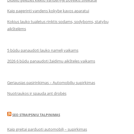
Didelio geležies kiekio vandenyje poveikis sveikatai
Kaip pagerinti vandens kokybę kavos aparatui
Kokius lauko tualetus rinktis sodams, sodyboms, statybų
aikštelėms
5 būdų panaudoti lauko namelį vaikams
2026 6 būdų panaudoti žaidimų aikšteles vaikams
Geriausias pasirinkimas – Automobilių supirkimas
Nuotraukos ir spauda ant drobės
SEO STRAIPSNIU TALPINIMAS
Kaip greitai parduoti automobilį – supirkimas