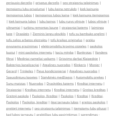
geriausio darzelio
|
privatus darzelis
|
seo straipsniu talpinimas
|
itempiamu lubu privalumai
|
lubu kaina netrukdo
|
kiek kainuoja
itempiamos lubos
|
itempiamos lubos kaina
|
kiek kainuoja itempiamos
|
kiek kainuoja lubos
|
lubu kainos
|
lubu rusys vilniuje
|
lubos vilniuje
|
siltnamiai
|
turbinu remontas kaune
|
straipsniai katems
|
laiminga
kate
|
Orapūtės
|
Zieminis langu ploviklis
|
tofu su bambuko anglimi
|
tofu zalios arbatos ekstraktu
|
tofu kraikas originalus
|
prekiu
gyvunams grazinimas
|
elektromobiliu krovimo stoteles
|
paskolos
bustui
|
mini paskolos internetu
|
kaciu mityba
|
Bankrotas
|
Vandens
filtrai
|
Mediniai nameliai vaikams
|
Griovimo darbai Klaipedoje
|
Bakterijos kanalizacijai
|
Atgalines nuorodos
|
Klinkeris
|
Monier
|
Gerard
|
Trinkeles
|
Pigus kondicionieriai
|
Atgalines nuorodos
|
Spausdintuvu kasetes
|
Statybinės medžiagos
|
Automobiliu prekes
|
Sunu maistas
|
Nuorodos
|
Draskykles katems
|
Kreditai internetu
|
Straipsniai
|
Kreditas internetu
|
Kreditai internetu
|
Greitas kreditas
|
Greitoji paskola
|
Paskolos, Kreditai
|
Paskolos
|
Kreditai
|
Kreditai,
Paskolos
|
Paskolos, kreditai
|
ilgai tarnautų lubos
|
greitos paskolos
|
greitieji internetu
|
seo straipsniu talpinimas
|
įtempiamų lubų pliusai
|
kad lubos tarnautų
|
praktiškas lubų pasirinkimas
|
sprendimas -