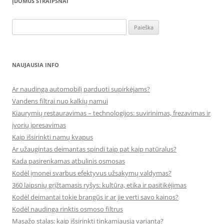
ĮDOMŪS STRAIPSNAI
Ieškoti:
NAUJAUSIA INFO
Ar naudinga automobilį parduoti supirkėjams?
Vandens filtrai nuo kalkių namui
Kiaurymių restauravimas – technologijos: suvirinimas, frezavimas ir
įvorių įpresavimas
Kaip išsirinkti namų kvapus
Ar užaugintas deimantas spindi taip pat kaip natūralus?
Kada pasirenkamas atbulinis osmosas
Kodėl įmonei svarbus efektyvus užsakymų valdymas?
360 laipsnių grįžtamasis ryšys: kultūra, etika ir pasitikėjimas
Kodėl deimantai tokie brangūs ir ar jie verti savo kainos?
Kodėl naudinga rinktis osmoso filtrus
Masažo stalas: kaip išsirinkti tinkamiausią variantą?