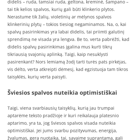
didelis – ruda, tamsiai ruda, geltona, kreminė, šampano –
tai tik kelios spalvos, kurių gali būti klinkerio plytos.
Nerastume tik žalių, violetinių ar mėlynos spalvos
klinkerinių plytų – tokios tiesiog negaminamos. Na, o, kai
spalvų pasirinkimas yra labai didelis, tai priimti galutinį
sprendimą ne visada yra lengva. Be to, verta pabrėžti, kad
didelis spalvų pasirinkimas įgalina mus kurti tikrų
tikriausią svajonių aplinką. Taigi, kaip nesuklysti
pasirenkant? Nors lemiamą žodį tarti turės pats pirkėjas,
vis dėlto, verta atkreipti dėmesį, kad egzistuoja tam tikros
taisyklės, kurių verta paisyti.
Šviesios spalvos nuteikia optimistiškai
Taigi, viena svarbiausių taisyklių, kurią jau trumpai
aptarėme teksto pradžioje ir kuri reikalauja platesnio
aptarimo, yra ta, jog šviesos spalvos visada nuteikia
optimistiškai. Jei jums svarbu pozityvumas, energija,
žvalumas, gera nuotaika, tai, savaime suprantama, gali