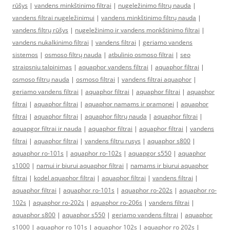
rūšys
|
vandens minkštinimo filtrai
|
nugeležinimo filtrų nauda
|
vandens filtrai nugeležinimui
|
vandens minkštinimo filtrų nauda
|
vandens filtrų rūšys
|
nugeležinimo ir vandens monkštinimo filtrai
|
vandens nukalkinimo filtrai
|
vandens filtrai
|
geriamo vandens
sistemos
|
osmoso filtrų nauda
|
atbulinio osmoso filtrai
|
seo
straipsniu talpinimas
|
aquaphor vandens filtrai
|
aquaphor filtrai
|
osmoso filtrų nauda
|
osmoso filtrai
|
vandens filtrai aquaphor
|
geriamo vandens filtrai
|
aquaphor filtrai
|
aquaphor filtrai
|
aquaphor
filtrai
|
aquaphor filtrai
|
aquaphor namams ir pramonei
|
aquaphor
filtrai
|
aquaphor filtrai
|
aquaphor filtrų nauda
|
aquaphor filtrai
|
aquapgor filtrai ir nauda
|
aquaphor filtrai
|
aquaphor filtrai
|
vandens
filtrai
|
aquaphor filtrai
|
vandens filtru rusys
|
aquaphor s800
|
aquaphor ro-101s
|
aquaphor ro-102s
|
aquapgor s550
|
aquaphor
s1000
|
namui ir biurui aquaphor filtrai
|
namams ir biurui aquaphor
filtrai
|
kodel aquaphor filtrai
|
aquaphor filtrai
|
vandens filtrai
|
aquaphor filtrai
|
aquaphor ro-101s
|
aquaphor ro-202s
|
aquaphor ro-
102s
|
aquaphor ro-202s
|
aquaphor ro-206s
|
vandens filtrai
|
aquaphor s800
|
aquaphor s550
|
geriamo vandens filtrai
|
aquaphor
s1000
|
aquaphor ro 101s
|
aquaphor 102s
|
aquaphor ro 202s
|