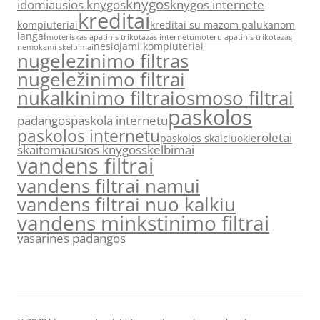
knygos
idomiausios knygos
knygos internete
kreditai
kompiuteriai
kreditai su mazom palukanom
langai
moteriskas apatinis trikotazas internetu
moteru apatinis trikotazas
nesiojami kompiuteriai
nemokami skelbimai
nugelezinimo filtras
nugeležinimo filtrai
nukalkinimo filtrai
osmoso filtrai
paskolos
padangos
paskola internetu
paskolos internetu
roletai
paskolos skaiciuokle
skaitomiausios knygos
skelbimai
vandens filtrai
vandens filtrai namui
vandens filtrai nuo kalkiu
vandens minkstinimo filtrai
vasarines padangos