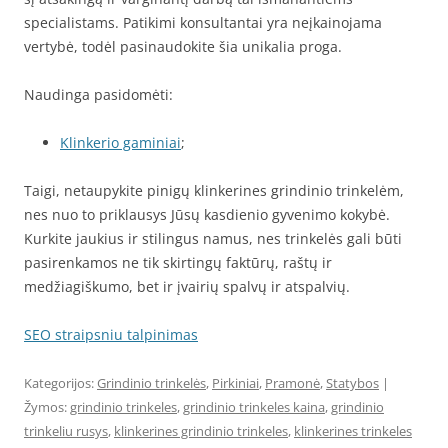
specialistams. Patikimi konsultantai yra neįkainojama
vertybė, todėl pasinaudokite šia unikalia proga.
Naudinga pasidomėti:
Klinkerio gaminiai
;
Taigi, netaupykite pinigų klinkerines grindinio trinkelėm,
nes nuo to priklausys Jūsų kasdienio gyvenimo kokybė.
Kurkite jaukius ir stilingus namus, nes trinkelės gali būti
pasirenkamos ne tik skirtingų faktūrų, raštų ir
medžiagiškumo, bet ir įvairių spalvų ir atspalvių.
SEO straipsniu talpinimas
Kategorijos:
Grindinio trinkelės
,
Pirkiniai
,
Pramonė
,
Statybos
|
Žymos:
grindinio trinkeles
,
grindinio trinkeles kaina
,
grindinio
trinkeliu rusys
,
klinkerines grindinio trinkeles
,
klinkerines trinkeles