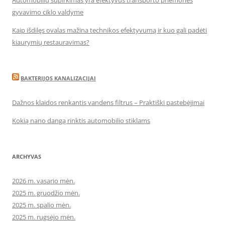
Automobilių supirkimas yra efektyvus transporto priemonės
gyvavimo ciklo valdyme
Kaip išdilęs ovalas mažina technikos efektyvumą ir kuo gali padėti
kiaurymių restauravimas?
BAKTERIJOS KANALIZACIJAI
Dažnos klaidos renkantis vandens filtrus – Praktiški pastebėjimai
Kokią nano dangą rinktis automobilio stiklams
ARCHYVAS
2026 m. vasario mėn.
2025 m. gruodžio mėn.
2025 m. spalio mėn.
2025 m. rugsėjo mėn.