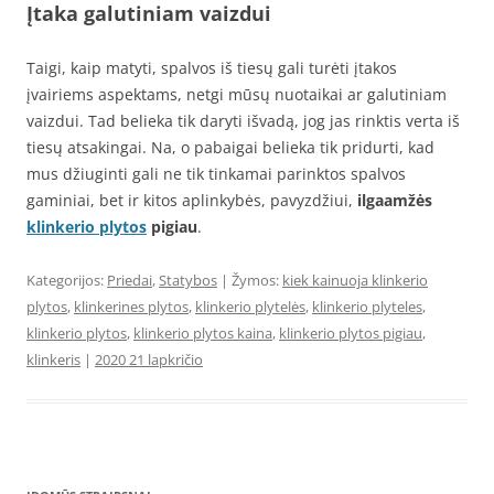
Įtaka galutiniam vaizdui
Taigi, kaip matyti, spalvos iš tiesų gali turėti įtakos
įvairiems aspektams, netgi mūsų nuotaikai ar galutiniam
vaizdui. Tad belieka tik daryti išvadą, jog jas rinktis verta iš
tiesų atsakingai. Na, o pabaigai belieka tik pridurti, kad
mus džiuginti gali ne tik tinkamai parinktos spalvos
gaminiai, bet ir kitos aplinkybės, pavyzdžiui,
ilgaamžės
klinkerio plytos
pigiau
.
Kategorijos:
Priedai
,
Statybos
| Žymos:
kiek kainuoja klinkerio
plytos
,
klinkerines plytos
,
klinkerio plytelės
,
klinkerio plyteles
,
klinkerio plytos
,
klinkerio plytos kaina
,
klinkerio plytos pigiau
,
klinkeris
|
2020 21 lapkričio