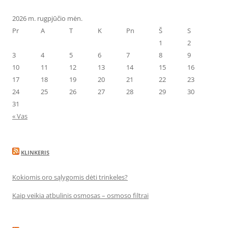
2026 m. rugpjūčio mėn.
Pr
A
T
K
Pn
Š
S
1
2
3
4
5
6
7
8
9
10
11
12
13
14
15
16
17
18
19
20
21
22
23
24
25
26
27
28
29
30
31
« Vas
KLINKERIS
Kokiomis oro sąlygomis dėti trinkeles?
Kaip veikia atbulinis osmosas – osmoso filtrai