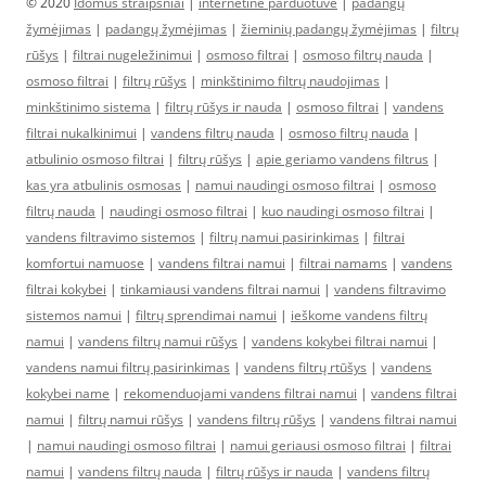
© 2020
Idomus straipsniai
|
internetine parduotuve
|
padangų
žymėjimas
|
padangų žymėjimas
|
žieminių padangų žymėjimas
|
filtrų
rūšys
|
filtrai nugeležinimui
|
osmoso filtrai
|
osmoso filtrų nauda
|
osmoso filtrai
|
filtrų rūšys
|
minkštinimo filtrų naudojimas
|
minkštinimo sistema
|
filtrų rūšys ir nauda
|
osmoso filtrai
|
vandens
filtrai nukalkinimui
|
vandens filtrų nauda
|
osmoso filtrų nauda
|
atbulinio osmoso filtrai
|
filtrų rūšys
|
apie geriamo vandens filtrus
|
kas yra atbulinis osmosas
|
namui naudingi osmoso filtrai
|
osmoso
filtrų nauda
|
naudingi osmoso filtrai
|
kuo naudingi osmoso filtrai
|
vandens filtravimo sistemos
|
filtrų namui pasirinkimas
|
filtrai
komfortui namuose
|
vandens filtrai namui
|
filtrai namams
|
vandens
filtrai kokybei
|
tinkamiausi vandens filtrai namui
|
vandens filtravimo
sistemos namui
|
filtrų sprendimai namui
|
ieškome vandens filtrų
namui
|
vandens filtrų namui rūšys
|
vandens kokybei filtrai namui
|
vandens namui filtrų pasirinkimas
|
vandens filtrų rtūšys
|
vandens
kokybei name
|
rekomenduojami vandens filtrai namui
|
vandens filtrai
namui
|
filtrų namui rūšys
|
vandens filtrų rūšys
|
vandens filtrai namui
|
namui naudingi osmoso filtrai
|
namui geriausi osmoso filtrai
|
filtrai
namui
|
vandens filtrų nauda
|
filtrų rūšys ir nauda
|
vandens filtrų