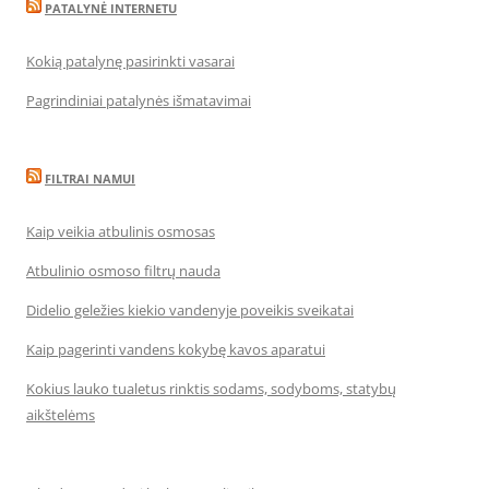
PATALYNĖ INTERNETU
Kokią patalynę pasirinkti vasarai
Pagrindiniai patalynės išmatavimai
FILTRAI NAMUI
Kaip veikia atbulinis osmosas
Atbulinio osmoso filtrų nauda
Didelio geležies kiekio vandenyje poveikis sveikatai
Kaip pagerinti vandens kokybę kavos aparatui
Kokius lauko tualetus rinktis sodams, sodyboms, statybų
aikštelėms