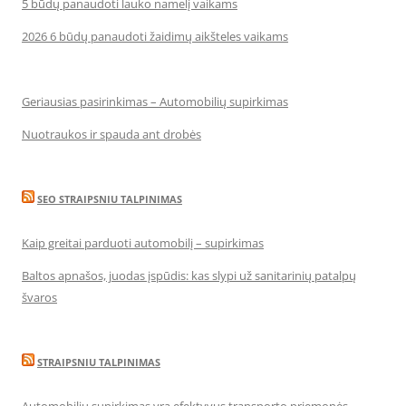
5 būdų panaudoti lauko namelį vaikams
2026 6 būdų panaudoti žaidimų aikšteles vaikams
Geriausias pasirinkimas – Automobilių supirkimas
Nuotraukos ir spauda ant drobės
SEO STRAIPSNIU TALPINIMAS
Kaip greitai parduoti automobilį – supirkimas
Baltos apnašos, juodas įspūdis: kas slypi už sanitarinių patalpų
švaros
STRAIPSNIU TALPINIMAS