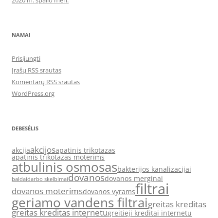
2020 m. spalio mėn.
NAMAI
Prisijungti
Įrašų RSS srautas
Komentarų RSS srautas
WordPress.org
DEBESĖLIS
akcijos
akcija
apatinis trikotazas
apatinis trikotazas moterims
atbulinis osmosas
bakterijos kanalizacijai
dovanos
dovanos merginai
baldai
darbo skelbimai
filtrai
dovanos moterims
dovanos vyrams
geriamo vandens filtrai
greitas kreditas
greitas kreditas internetu
greitieji kreditai internetu