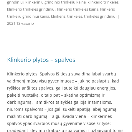
grindiniui
,
klinkeriniu grindinio trinkeliu kaina
,
klinkerio trinkeles
,
klinkerio trinkeles grindiniui
,
klinkerio trinkeles kaina
,
klinkerio
trinkeliu grindiniui kaina
,
klinkeris
,
trinkeles
,
trinkeles grindiniui
|
2021 13 vasario
Klinkerio plytos – spalvos
Klinkerio plytos. Spalvos iš tiesų suvaidina labai svarbų
vaidmenį mūsų visų gyvenimuose – juk ne paslaptis, kad
ryškios ar šiltos spalvos, gali suteikti daugiau energijos,
pakelti nuotaiką, o taip pat – skatina optimizmą ir
darbingumą. Tam tikros taisyklės galioja ir tamsioms,
niūroms spalvoms – jos gali sukelti apatiją, abejingumą,
mažinti darbingumą. Taigi, išvada viena – klinkerinės
spalvos ypač svarbios mūsų gyvenime visose srityse:
pradedant dėvimų drabužių spalvomis ir užbaigiant tomis,