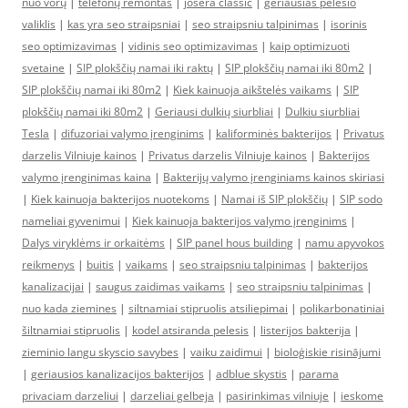
nuo vorų
|
telefonų remontas
|
josera classic
|
geriausias pelesio
valiklis
|
kas yra seo straipsniai
|
seo straipsniu talpinimas
|
isorinis
seo optimizavimas
|
vidinis seo optimizavimas
|
kaip optimizuoti
svetaine
|
SIP plokščių namai iki raktų
|
SIP plokščių namai iki 80m2
|
SIP plokščių namai iki 80m2
|
Kiek kainuoja aikštelės vaikams
|
SIP
plokščių namai iki 80m2
|
Geriausi dulkių siurbliai
|
Dulkiu siurbliai
Tesla
|
difuzoriai valymo įrenginims
|
kaliforminės bakterijos
|
Privatus
darzelis Vilniuje kainos
|
Privatus darzelis Vilniuje kainos
|
Bakterijos
valymo įrenginimas kaina
|
Bakterijų valymo įrenginiams kainos skiriasi
|
Kiek kainuoja bakterijos nuotekoms
|
Namai iš SIP plokščių
|
SIP sodo
nameliai gyvenimui
|
Kiek kainuoja bakterijos valymo įrenginims
|
Dalys viryklėms ir orkaitėms
|
SIP panel hous building
|
namu apyvokos
reikmenys
|
buitis
|
vaikams
|
seo straipsniu talpinimas
|
bakterijos
kanalizacijai
|
saugus zaidimas vaikams
|
seo straipsniu talpinimas
|
nuo kada ziemines
|
siltnamiai stipruolis atsiliepimai
|
polikarbonatiniai
šiltnamiai stipruolis
|
kodel atsiranda pelesis
|
listerijos bakterija
|
zieminio langu skyscio savybes
|
vaiku zaidimui
|
bioloģiskie risinājumi
|
geriausios kanalizacijos bakterijos
|
adblue skystis
|
parama
privaciam darzeliui
|
darzeliai gelbeja
|
pasirinkimas vilniuje
|
ieskome