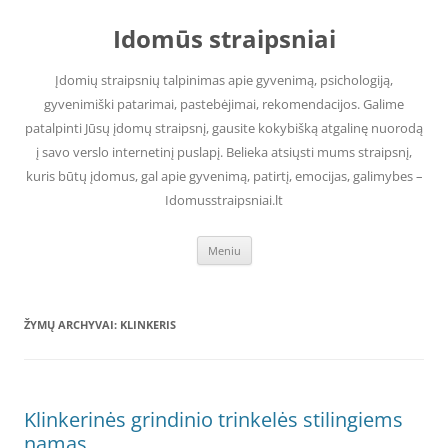
Pereiti
prie
Idomūs straipsniai
turinio
Įdomių straipsnių talpinimas apie gyvenimą, psichologiją,
gyvenimiški patarimai, pastebėjimai, rekomendacijos. Galime
patalpinti Jūsų įdomų straipsnį, gausite kokybišką atgalinę nuorodą
į savo verslo internetinį puslapį. Belieka atsiųsti mums straipsnį,
kuris būtų įdomus, gal apie gyvenimą, patirtį, emocijas, galimybes –
Idomusstraipsniai.lt
Meniu
ŽYMŲ ARCHYVAI:
KLINKERIS
Klinkerinės grindinio trinkelės stilingiems
namas