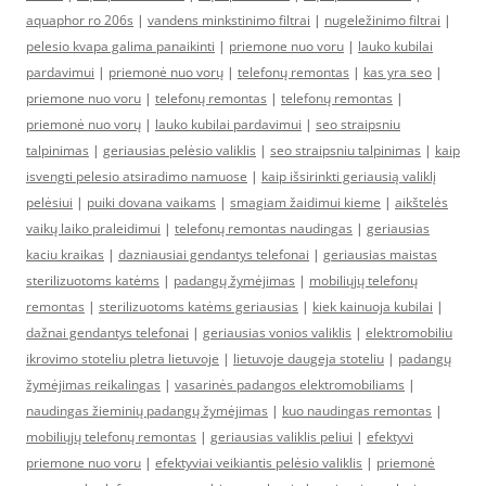
aquaphor ro 206s
|
vandens minkstinimo filtrai
|
nugeležinimo filtrai
|
pelesio kvapa galima panaikinti
|
priemone nuo voru
|
lauko kubilai
pardavimui
|
priemonė nuo vorų
|
telefonų remontas
|
kas yra seo
|
priemone nuo voru
|
telefonų remontas
|
telefonų remontas
|
priemonė nuo vorų
|
lauko kubilai pardavimui
|
seo straipsniu
talpinimas
|
geriausias pelėsio valiklis
|
seo straipsniu talpinimas
|
kaip
isvengti pelesio atsiradimo namuose
|
kaip išsirinkti geriausią valiklį
pelėsiui
|
puiki dovana vaikams
|
smagiam žaidimui kieme
|
aikštelės
vaikų laiko praleidimui
|
telefonų remontas naudingas
|
geriausias
kaciu kraikas
|
dazniausiai gendantys telefonai
|
geriausias maistas
sterilizuotoms katėms
|
padangų žymėjimas
|
mobiliųjų telefonų
remontas
|
sterilizuotoms katėms geriausias
|
kiek kainuoja kubilai
|
dažnai gendantys telefonai
|
geriausias vonios valiklis
|
elektromobiliu
ikrovimo stoteliu pletra lietuvoje
|
lietuvoje daugeja stoteliu
|
padangų
žymėjimas reikalingas
|
vasarinės padangos elektromobiliams
|
naudingas žieminių padangų žymėjimas
|
kuo naudingas remontas
|
mobiliųjų telefonų remontas
|
geriausias valiklis peliui
|
efektyvi
priemone nuo voru
|
efektyviai veikiantis pelėsio valiklis
|
priemonė