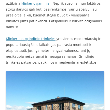
užtikrina
klinkerio gaminiai
. Nepriklausomai nuo faktūros,
stogų dangos gali būti pasirenkamos įvairių spalvų. Jau
praėjo tie laikai, kuomet stogai buvo tik vienspalviai.
Rinkitės Jums patinkančius atspalvius ir kurkite originalius
namus!
Klinkerines grindinio trinkeles
yra vienos moderniausių ir
populiariausių šiais laikais. Jas paprasta montuoti ir
eksploatuoti. Jos ilgametės, lengvai valomos, ant jų
nesikaupia nešvarumai ir neauga samanos. Grindinio
trinkelės patvarios, patikimos ir neabejotinai estetiškos.