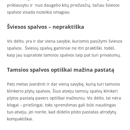
priklausytu ir nuo daugelio kitų priežasčių, tačiau šviesos
spalvos visada nuteikia smagiau
Šviesos spalvos – nepraktiška
Vis dėlto, yra ir dar viena savybė, kuriomis pasižymi šviesos
spalvos. Šviesių spalvų gaminiai ne itin praktiški, todėl,
kaip jau supratote tamsios spalvos taip pat turi privalumų.
Tamsios spalvos optiškai mažina pastatą
Pats metas įvardinti ir dar vieną savybę, kurią turi tamsios
klinkerio plytų spalvos. Šiuo atveju tamsių spalvų klinkeri
plytos pastatą pavers optiškai mažesniu. Vis dėlto, tai nėra
blogai – priešingai, toks sprendimas gali būti naudingas
tuo atveju, jei norite, kad didelio ploto pastatas atrodytų
kompaktiškai.