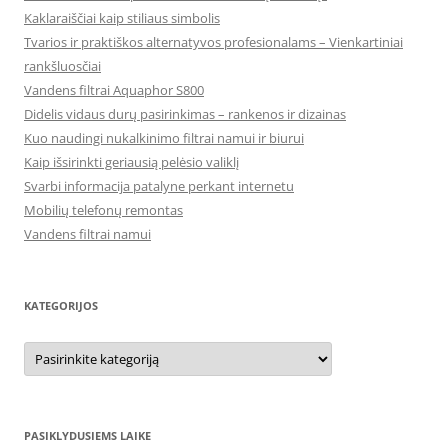
Kaklaraiščiai kaip stiliaus simbolis
Tvarios ir praktiškos alternatyvos profesionalams – Vienkartiniai
rankšluosčiai
Vandens filtrai Aquaphor S800
Didelis vidaus durų pasirinkimas – rankenos ir dizainas
Kuo naudingi nukalkinimo filtrai namui ir biurui
Kaip išsirinkti geriausią pelėsio valiklį
Svarbi informacija patalyne perkant internetu
Mobilių telefonų remontas
Vandens filtrai namui
KATEGORIJOS
Kategorijos
PASIKLYDUSIEMS LAIKE