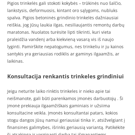
Pigios trinkelės gali stokoti kokybės – trūkinės nuo šalčio,
lankstysis, deformuosis, kintant oro sąlygoms, nubluks
spalva. Pigios betoninės grindinio trinkelės dažniausiai
reiškia, jog Jūsų laukia ilgas, nesiliaujantis remontų darbų
maratonas. Nuolatos turėsite lipti tikrinti, kuri vieta
praleidžia vandenį arba kiekvieną vasarą vis iš naujo
lyginti. Pamirškite nepatogumus, nes trinkeliu ir ju kainos
santykis yra geriausias rodiklis ar gaminys ilgaamžis, ar
laikinas.
Konsultacija renkantis trinkeles grindiniui
Jeigu neturite laiko rinktis trinkeles ir nieko apie tai
neišmanote, gali būti parenkamos įmonės darbuotojų . Ši
įmonė prekiauja ilgaamžiškais gaminiais ir užsiima
konsultacine veikla. Įmonės konsultantai patars, kokios
stogu dangos Jūsų namui geriausiai tinka ir, atsižvelgiant į
finansines galimybes, išrinks geriausią variantą. Patikėkite
šį atsakingą ir varginantį darbą tai išmanantiems