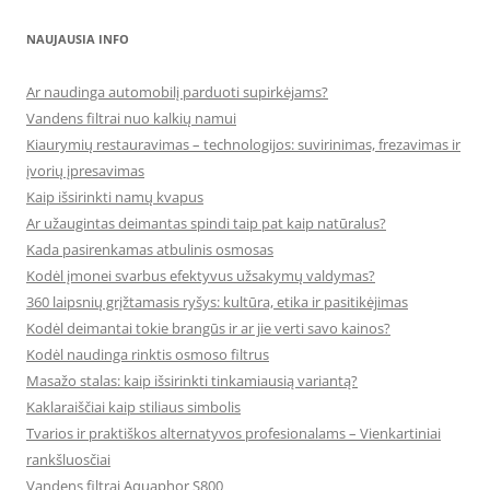
NAUJAUSIA INFO
Ar naudinga automobilį parduoti supirkėjams?
Vandens filtrai nuo kalkių namui
Kiaurymių restauravimas – technologijos: suvirinimas, frezavimas ir
įvorių įpresavimas
Kaip išsirinkti namų kvapus
Ar užaugintas deimantas spindi taip pat kaip natūralus?
Kada pasirenkamas atbulinis osmosas
Kodėl įmonei svarbus efektyvus užsakymų valdymas?
360 laipsnių grįžtamasis ryšys: kultūra, etika ir pasitikėjimas
Kodėl deimantai tokie brangūs ir ar jie verti savo kainos?
Kodėl naudinga rinktis osmoso filtrus
Masažo stalas: kaip išsirinkti tinkamiausią variantą?
Kaklaraiščiai kaip stiliaus simbolis
Tvarios ir praktiškos alternatyvos profesionalams – Vienkartiniai
rankšluosčiai
Vandens filtrai Aquaphor S800