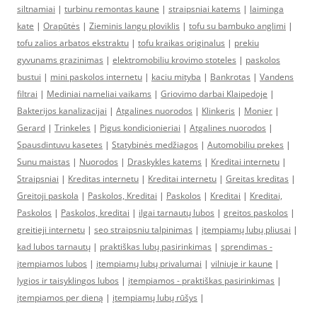
siltnamiai
|
turbinu remontas kaune
|
straipsniai katems
|
laiminga
kate
|
Orapūtės
|
Zieminis langu ploviklis
|
tofu su bambuko anglimi
|
tofu zalios arbatos ekstraktu
|
tofu kraikas originalus
|
prekiu
gyvunams grazinimas
|
elektromobiliu krovimo stoteles
|
paskolos
bustui
|
mini paskolos internetu
|
kaciu mityba
|
Bankrotas
|
Vandens
filtrai
|
Mediniai nameliai vaikams
|
Griovimo darbai Klaipedoje
|
Bakterijos kanalizacijai
|
Atgalines nuorodos
|
Klinkeris
|
Monier
|
Gerard
|
Trinkeles
|
Pigus kondicionieriai
|
Atgalines nuorodos
|
Spausdintuvu kasetes
|
Statybinės medžiagos
|
Automobiliu prekes
|
Sunu maistas
|
Nuorodos
|
Draskykles katems
|
Kreditai internetu
|
Straipsniai
|
Kreditas internetu
|
Kreditai internetu
|
Greitas kreditas
|
Greitoji paskola
|
Paskolos, Kreditai
|
Paskolos
|
Kreditai
|
Kreditai,
Paskolos
|
Paskolos, kreditai
|
ilgai tarnautų lubos
|
greitos paskolos
|
greitieji internetu
|
seo straipsniu talpinimas
|
įtempiamų lubų pliusai
|
kad lubos tarnautų
|
praktiškas lubų pasirinkimas
|
sprendimas -
įtempiamos lubos
|
įtempiamų lubų privalumai
|
vilniuje ir kaune
|
lygios ir taisyklingos lubos
|
įtempiamos - praktiškas pasirinkimas
|
įtempiamos per dieną
|
įtempiamų lubų rūšys
|