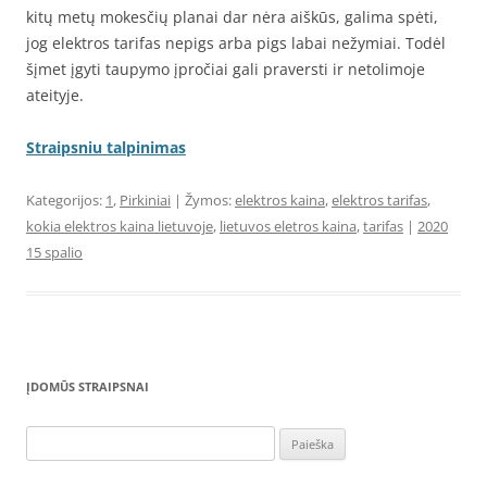
kitų metų mokesčių planai dar nėra aiškūs, galima spėti,
jog elektros tarifas nepigs arba pigs labai nežymiai. Todėl
šįmet įgyti taupymo įpročiai gali praversti ir netolimoje
ateityje.
Straipsniu talpinimas
Kategorijos:
1
,
Pirkiniai
| Žymos:
elektros kaina
,
elektros tarifas
,
kokia elektros kaina lietuvoje
,
lietuvos eletros kaina
,
tarifas
|
2020
15 spalio
ĮDOMŪS STRAIPSNAI
Ieškoti: