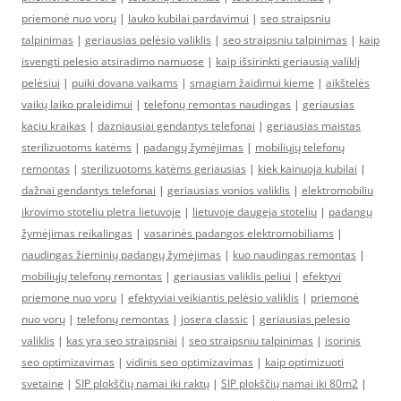
priemonė nuo vorų
|
lauko kubilai pardavimui
|
seo straipsniu
talpinimas
|
geriausias pelėsio valiklis
|
seo straipsniu talpinimas
|
kaip
isvengti pelesio atsiradimo namuose
|
kaip išsirinkti geriausią valiklį
pelėsiui
|
puiki dovana vaikams
|
smagiam žaidimui kieme
|
aikštelės
vaikų laiko praleidimui
|
telefonų remontas naudingas
|
geriausias
kaciu kraikas
|
dazniausiai gendantys telefonai
|
geriausias maistas
sterilizuotoms katėms
|
padangų žymėjimas
|
mobiliųjų telefonų
remontas
|
sterilizuotoms katėms geriausias
|
kiek kainuoja kubilai
|
dažnai gendantys telefonai
|
geriausias vonios valiklis
|
elektromobiliu
ikrovimo stoteliu pletra lietuvoje
|
lietuvoje daugeja stoteliu
|
padangų
žymėjimas reikalingas
|
vasarinės padangos elektromobiliams
|
naudingas žieminių padangų žymėjimas
|
kuo naudingas remontas
|
mobiliųjų telefonų remontas
|
geriausias valiklis peliui
|
efektyvi
priemone nuo voru
|
efektyviai veikiantis pelėsio valiklis
|
priemonė
nuo vorų
|
telefonų remontas
|
josera classic
|
geriausias pelesio
valiklis
|
kas yra seo straipsniai
|
seo straipsniu talpinimas
|
isorinis
seo optimizavimas
|
vidinis seo optimizavimas
|
kaip optimizuoti
svetaine
|
SIP plokščių namai iki raktų
|
SIP plokščių namai iki 80m2
|