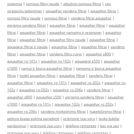
sistemos
|
osmoso filtrų nauda
|
atbulinio osmoso filtrai
|
seo
straipsniu talpinimas
|
aquaphor vandens filtrai
|
aquaphor filtrai
|
osmoso filtrų nauda
|
osmoso filtrai
|
vandens filtrai aquaphor
|
geriamo vandens filtrai
|
aquaphor filtrai
|
aquaphor filtrai
|
aquaphor
filtrai
|
aquaphor filtrai
|
aquaphor namams ir pramonei
|
aquaphor
filtrai
|
aquaphor filtrai
|
aquaphor filtrų nauda
|
aquaphor filtrai
|
aquapgor filtrai ir nauda
|
aquaphor filtrai
|
aquaphor filtrai
|
vandens
filtrai
|
aquaphor filtrai
|
vandens filtru rusys
|
aquaphor s800
|
aquaphor ro-101s
|
aquaphor ro-102s
|
aquapgor s550
|
aquaphor
s1000
|
namui ir biurui aquaphor filtrai
|
namams ir biurui aquaphor
filtrai
|
kodel aquaphor filtrai
|
aquaphor filtrai
|
vandens filtrai
|
aquaphor filtrai
|
aquaphor ro-101s
|
aquaphor ro-202s
|
aquaphor ro-
102s
|
aquaphor ro-202s
|
aquaphor ro-206s
|
vandens filtrai
|
aquaphor s800
|
aquaphor s550
|
geriamo vandens filtrai
|
aquaphor
s1000
|
aquaphor ro 101s
|
aquaphor 102s
|
aquaphor ro 202s
|
aquaphor ro 206s
|
vandens minkstinimo filtrai
|
nugeležinimo filtrai
|
pelesio kvapa galima panaikinti
|
priemone nuo voru
|
lauko kubilai
pardavimui
|
priemonė nuo vorų
|
telefonų remontas
|
kas yra seo
|
priemone nuo voru
|
telefonų remontas
|
telefonų remontas
|