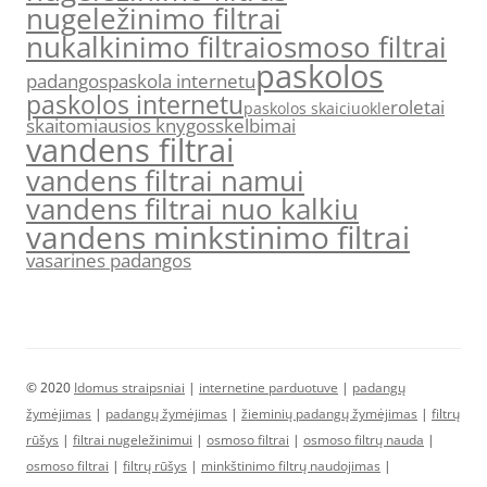
nugeležinimo filtrai
nukalkinimo filtrai
osmoso filtrai
paskolos
padangos
paskola internetu
paskolos internetu
roletai
paskolos skaiciuokle
skaitomiausios knygos
skelbimai
vandens filtrai
vandens filtrai namui
vandens filtrai nuo kalkiu
vandens minkstinimo filtrai
vasarines padangos
© 2020
Idomus straipsniai
|
internetine parduotuve
|
padangų
žymėjimas
|
padangų žymėjimas
|
žieminių padangų žymėjimas
|
filtrų
rūšys
|
filtrai nugeležinimui
|
osmoso filtrai
|
osmoso filtrų nauda
|
osmoso filtrai
|
filtrų rūšys
|
minkštinimo filtrų naudojimas
|