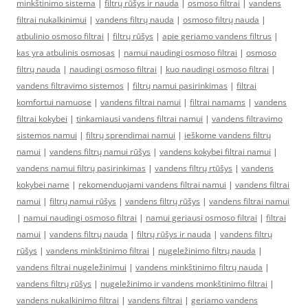
minkštinimo sistema
|
filtrų rūšys ir nauda
|
osmoso filtrai
|
vandens
filtrai nukalkinimui
|
vandens filtrų nauda
|
osmoso filtrų nauda
|
atbulinio osmoso filtrai
|
filtrų rūšys
|
apie geriamo vandens filtrus
|
kas yra atbulinis osmosas
|
namui naudingi osmoso filtrai
|
osmoso
filtrų nauda
|
naudingi osmoso filtrai
|
kuo naudingi osmoso filtrai
|
vandens filtravimo sistemos
|
filtrų namui pasirinkimas
|
filtrai
komfortui namuose
|
vandens filtrai namui
|
filtrai namams
|
vandens
filtrai kokybei
|
tinkamiausi vandens filtrai namui
|
vandens filtravimo
sistemos namui
|
filtrų sprendimai namui
|
ieškome vandens filtrų
namui
|
vandens filtrų namui rūšys
|
vandens kokybei filtrai namui
|
vandens namui filtrų pasirinkimas
|
vandens filtrų rtūšys
|
vandens
kokybei name
|
rekomenduojami vandens filtrai namui
|
vandens filtrai
namui
|
filtrų namui rūšys
|
vandens filtrų rūšys
|
vandens filtrai namui
|
namui naudingi osmoso filtrai
|
namui geriausi osmoso filtrai
|
filtrai
namui
|
vandens filtrų nauda
|
filtrų rūšys ir nauda
|
vandens filtrų
rūšys
|
vandens minkštinimo filtrai
|
nugeležinimo filtrų nauda
|
vandens filtrai nugeležinimui
|
vandens minkštinimo filtrų nauda
|
vandens filtrų rūšys
|
nugeležinimo ir vandens monkštinimo filtrai
|
vandens nukalkinimo filtrai
|
vandens filtrai
|
geriamo vandens