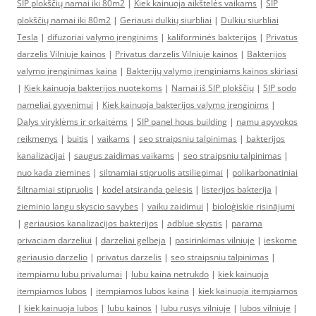
SIP plokščių namai iki 80m2
|
Kiek kainuoja aikštelės vaikams
|
SIP
plokščių namai iki 80m2
|
Geriausi dulkių siurbliai
|
Dulkiu siurbliai
Tesla
|
difuzoriai valymo įrenginims
|
kaliforminės bakterijos
|
Privatus
darzelis Vilniuje kainos
|
Privatus darzelis Vilniuje kainos
|
Bakterijos
valymo įrenginimas kaina
|
Bakterijų valymo įrenginiams kainos skiriasi
|
Kiek kainuoja bakterijos nuotekoms
|
Namai iš SIP plokščių
|
SIP sodo
nameliai gyvenimui
|
Kiek kainuoja bakterijos valymo įrenginims
|
Dalys viryklėms ir orkaitėms
|
SIP panel hous building
|
namu apyvokos
reikmenys
|
buitis
|
vaikams
|
seo straipsniu talpinimas
|
bakterijos
kanalizacijai
|
saugus zaidimas vaikams
|
seo straipsniu talpinimas
|
nuo kada ziemines
|
siltnamiai stipruolis atsiliepimai
|
polikarbonatiniai
šiltnamiai stipruolis
|
kodel atsiranda pelesis
|
listerijos bakterija
|
zieminio langu skyscio savybes
|
vaiku zaidimui
|
bioloģiskie risinājumi
|
geriausios kanalizacijos bakterijos
|
adblue skystis
|
parama
privaciam darzeliui
|
darzeliai gelbeja
|
pasirinkimas vilniuje
|
ieskome
geriausio darzelio
|
privatus darzelis
|
seo straipsniu talpinimas
|
itempiamu lubu privalumai
|
lubu kaina netrukdo
|
kiek kainuoja
itempiamos lubos
|
itempiamos lubos kaina
|
kiek kainuoja itempiamos
|
kiek kainuoja lubos
|
lubu kainos
|
lubu rusys vilniuje
|
lubos vilniuje
|