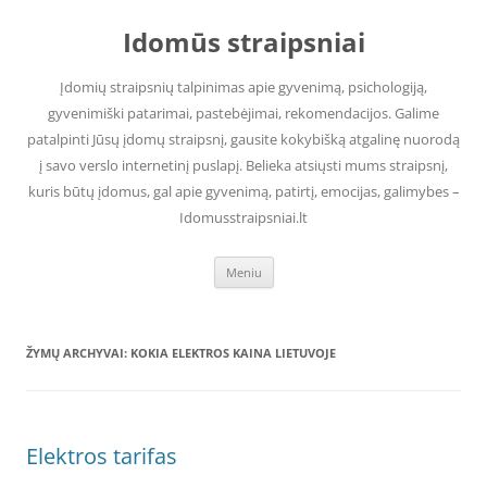
Pereiti
prie
Idomūs straipsniai
turinio
Įdomių straipsnių talpinimas apie gyvenimą, psichologiją,
gyvenimiški patarimai, pastebėjimai, rekomendacijos. Galime
patalpinti Jūsų įdomų straipsnį, gausite kokybišką atgalinę nuorodą
į savo verslo internetinį puslapį. Belieka atsiųsti mums straipsnį,
kuris būtų įdomus, gal apie gyvenimą, patirtį, emocijas, galimybes –
Idomusstraipsniai.lt
Meniu
ŽYMŲ ARCHYVAI:
KOKIA ELEKTROS KAINA LIETUVOJE
Elektros tarifas