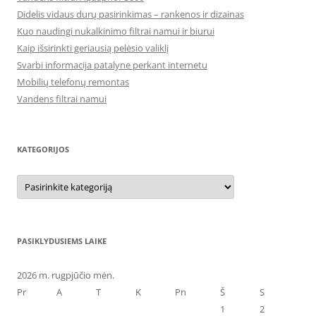
Didelis vidaus durų pasirinkimas – rankenos ir dizainas
Kuo naudingi nukalkinimo filtrai namui ir biurui
Kaip išsirinkti geriausią pelėsio valiklį
Svarbi informacija patalyne perkant internetu
Mobilių telefonų remontas
Vandens filtrai namui
KATEGORIJOS
Kategorijos
PASIKLYDUSIEMS LAIKE
2026 m. rugpjūčio mėn.
Pr
A
T
K
Pn
Š
S
1
2