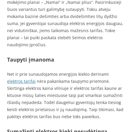
mokėjimo planai – „Namai“ ir „Namai plius“. Pasirinkusieji
šiuos variantus turi galimybę sutaupyti. Tokiu atveju
mokama bazinė dešimties arba dvidešimties litų dydžio
suma. Jei gyventojai sunaudoja elektros energijos daugiau,
nei vidutiniškai, jiems taikomas mažesnis tarifas. Tokie
planai – tai puiki paskata stebėti šeimos elektros
naudojimo įpročius.
Taupyti įmanoma
Net ir prie sunaudojamos energijos kiekio derinami
elektros tarifai
nėra pakankama taupymo priemonė.
Skirtinga elektros kaina vilniuje ir elektros tarifas kaune ar
kituose mūsų šalies miestuose taip pat smarkiai sumažinti
išlaidų nepadeda. Todėl daugeliui gyventojų tenka tiesiog
keisti elektros prietaisus ir jų naudojimą. Taip tikimasi, kad
pakitęs elektros tarifas bus nebe toks paveikus.
Sumažinti elektros kiekį nesudėtinga