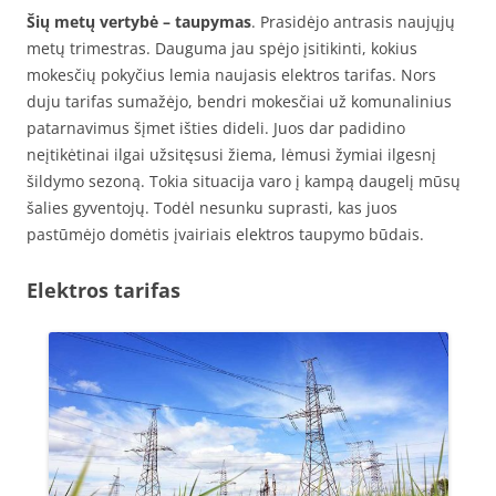
Šių metų vertybė – taupymas
. Prasidėjo antrasis naujųjų
metų trimestras. Dauguma jau spėjo įsitikinti, kokius
mokesčių pokyčius lemia naujasis elektros tarifas. Nors
duju tarifas sumažėjo, bendri mokesčiai už komunalinius
patarnavimus šįmet išties dideli. Juos dar padidino
neįtikėtinai ilgai užsitęsusi žiema, lėmusi žymiai ilgesnį
šildymo sezoną. Tokia situacija varo į kampą daugelį mūsų
šalies gyventojų. Todėl nesunku suprasti, kas juos
pastūmėjo domėtis įvairiais elektros taupymo būdais.
Elektros tarifas