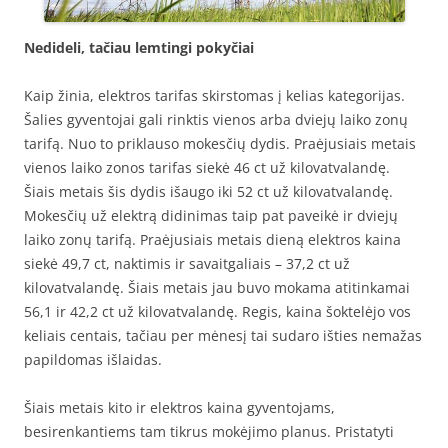
Nedideli, tačiau lemtingi pokyčiai
Kaip žinia, elektros tarifas skirstomas į kelias kategorijas.
Šalies gyventojai gali rinktis vienos arba dviejų laiko zonų
tarifą. Nuo to priklauso mokesčių dydis. Praėjusiais metais
vienos laiko zonos tarifas siekė 46 ct už kilovatvalandę.
Šiais metais šis dydis išaugo iki 52 ct už kilovatvalandę.
Mokesčių už elektrą didinimas taip pat paveikė ir dviejų
laiko zonų tarifą. Praėjusiais metais dieną elektros kaina
siekė 49,7 ct, naktimis ir savaitgaliais – 37,2 ct už
kilovatvalandę. Šiais metais jau buvo mokama atitinkamai
56,1 ir 42,2 ct už kilovatvalandę. Regis, kaina šoktelėjo vos
keliais centais, tačiau per mėnesį tai sudaro išties nemažas
papildomas išlaidas.
Šiais metais kito ir elektros kaina gyventojams,
besirenkantiems tam tikrus mokėjimo planus. Pristatyti