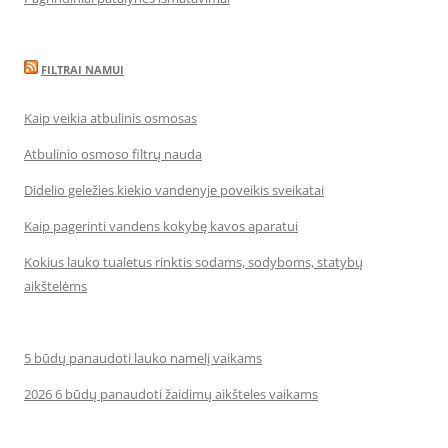
FILTRAI NAMUI
Kaip veikia atbulinis osmosas
Atbulinio osmoso filtrų nauda
Didelio geležies kiekio vandenyje poveikis sveikatai
Kaip pagerinti vandens kokybę kavos aparatui
Kokius lauko tualetus rinktis sodams, sodyboms, statybų
aikštelėms
5 būdų panaudoti lauko namelį vaikams
2026 6 būdų panaudoti žaidimų aikšteles vaikams