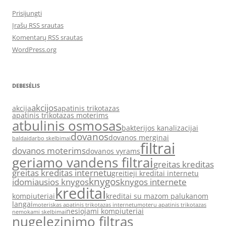
Prisijungti
Įrašų RSS srautas
Komentarų RSS srautas
WordPress.org
DEBESĖLIS
akcijos
akcija
apatinis trikotazas
apatinis trikotazas moterims
atbulinis osmosas
bakterijos kanalizacijai
dovanos
dovanos merginai
baldai
darbo skelbimai
filtrai
dovanos moterims
dovanos vyrams
geriamo vandens filtrai
greitas kreditas
greitas kreditas internetu
greitieji kreditai internetu
knygos
idomiausios knygos
knygos internete
kreditai
kompiuteriai
kreditai su mazom palukanom
langai
moteriskas apatinis trikotazas internetu
moteru apatinis trikotazas
nesiojami kompiuteriai
nemokami skelbimai
nugelezinimo filtras