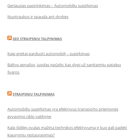
Geriausias pasirinkimas – Automobilių supirkimas
Nuotraukos ir spauda ant drobės
SEO STRAIPSNIU TALPINIMAS
Kaip greitai parduoti automobilį – supirkimas
Baltos apnašos, juodas įspūdis: kas slypi už sanitarinių patalpų
švaros
STRAIPSNIU TALPINIMAS
Automobilių supirkimas yra efektyvus transporto priemonės
gyvavimo ciklo valdyme
Kaip išdilęs ovalas mažina technikos efektyvumą ir kuo gali padėti
kiaurymių restauravimas?