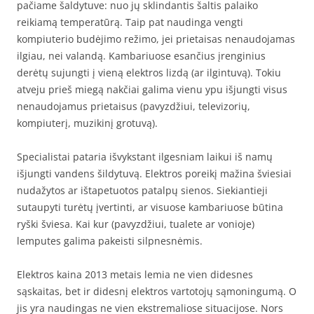
pačiame šaldytuve: nuo jų sklindantis šaltis palaiko
reikiamą temperatūrą. Taip pat naudinga vengti
kompiuterio budėjimo režimo, jei prietaisas nenaudojamas
ilgiau, nei valandą. Kambariuose esančius įrenginius
derėtų sujungti į vieną elektros lizdą (ar ilgintuvą). Tokiu
atveju prieš miegą nakčiai galima vienu ypu išjungti visus
nenaudojamus prietaisus (pavyzdžiui, televizorių,
kompiuterį, muzikinį grotuvą).
Specialistai pataria išvykstant ilgesniam laikui iš namų
išjungti vandens šildytuvą. Elektros poreikį mažina šviesiai
nudažytos ar ištapetuotos patalpų sienos. Siekiantieji
sutaupyti turėtų įvertinti, ar visuose kambariuose būtina
ryški šviesa. Kai kur (pavyzdžiui, tualete ar vonioje)
lemputes galima pakeisti silpnesnėmis.
Elektros kaina 2013 metais lemia ne vien didesnes
sąskaitas, bet ir didesnį elektros vartotojų sąmoningumą. O
jis yra naudingas ne vien ekstremaliose situacijose. Nors