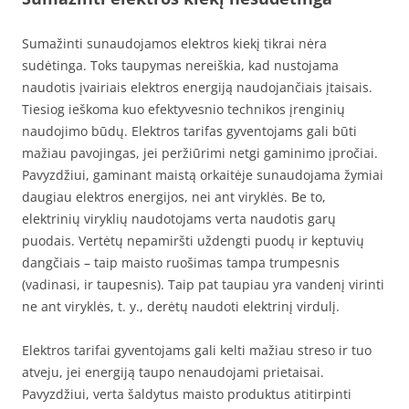
Sumažinti sunaudojamos elektros kiekį tikrai nėra
sudėtinga. Toks taupymas nereiškia, kad nustojama
naudotis įvairiais elektros energiją naudojančiais įtaisais.
Tiesiog ieškoma kuo efektyvesnio technikos įrenginių
naudojimo būdų. Elektros tarifas gyventojams gali būti
mažiau pavojingas, jei peržiūrimi netgi gaminimo įpročiai.
Pavyzdžiui, gaminant maistą orkaitėje sunaudojama žymiai
daugiau elektros energijos, nei ant viryklės. Be to,
elektrinių viryklių naudotojams verta naudotis garų
puodais. Vertėtų nepamiršti uždengti puodų ir keptuvių
dangčiais – taip maisto ruošimas tampa trumpesnis
(vadinasi, ir taupesnis). Taip pat taupiau yra vandenį virinti
ne ant viryklės, t. y., derėtų naudoti elektrinį virdulį.
Elektros tarifai gyventojams gali kelti mažiau streso ir tuo
atveju, jei energiją taupo nenaudojami prietaisai.
Pavyzdžiui, verta šaldytus maisto produktus atitirpinti