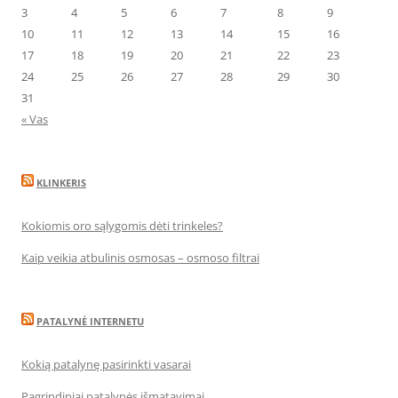
3
4
5
6
7
8
9
10
11
12
13
14
15
16
17
18
19
20
21
22
23
24
25
26
27
28
29
30
31
« Vas
KLINKERIS
Kokiomis oro sąlygomis dėti trinkeles?
Kaip veikia atbulinis osmosas – osmoso filtrai
PATALYNĖ INTERNETU
Kokią patalynę pasirinkti vasarai
Pagrindiniai patalynės išmatavimai