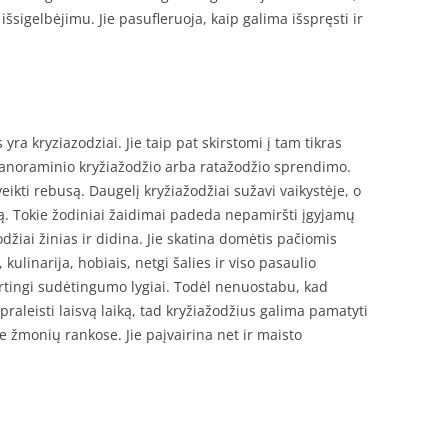
šsigelbėjimu. Jie pasufleruoja, kaip galima išspręsti ir
yra kryziazodziai. Jie taip pat skirstomi į tam tikras
 panoraminio kryžiažodžio arba ratažodžio sprendimo.
veikti rebusą. Daugelį kryžiažodžiai sužavi vaikystėje, o
. Tokie žodiniai žaidimai padeda nepamiršti įgyjamų
odžiai žinias ir didina. Jie skatina domėtis pačiomis
 kulinarija, hobiais, netgi šalies ir viso pasaulio
irtingi sudėtingumo lygiai. Todėl nenuostabu, kad
praleisti laisvą laiką, tad kryžiažodžius galima pamatyti
se žmonių rankose. Jie paįvairina net ir maisto