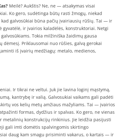
Kas?
Meilė? Aukštis? Ne, ne — atsakymas visai
kiai. Ko gero, sudėtinga būtų rasti žmogų, niekad
kad galvosūkiai būna pačių įvairiausių rūšių. Tai — ir
 gyvatėlė, ir įvairios kaladėlės, konstruktoriai. Netgi
ti galvosūkiams. Tokia milžiniška žaidimų gausa
ųjų dėmesį. Priklausomai nuo rūšies, galvą gerokai
agaminti iš įvairių medžiagų: metalo, medienos,
iai. Ir tikrai ne veltui. Juk jie lavina loginį mąstymą,
mą, kantrybę ir valią. Galvosukiai vaikams gali padėti
skirtų vos kelių metų amžiaus mažyliams. Tai — įvairios
atpažinti formas, dydžius ir spalvas. Ko gero, ne vienas
 metalinių konstrukcijų rinkinius. Jie leidžia pasijusti
ji gali imti domėtis spalvingomis skirtingo
siai daug kam smagu prisiminti vakarus, o kartais — ir