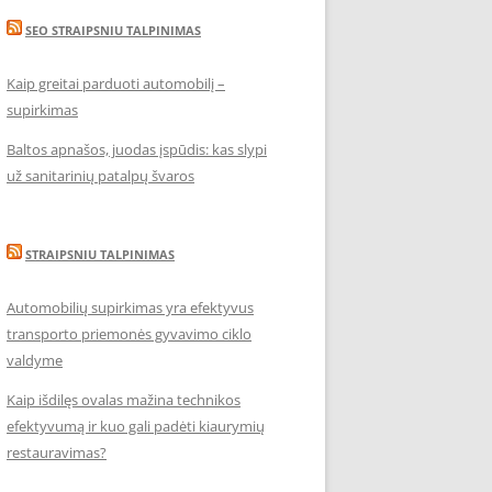
SEO STRAIPSNIU TALPINIMAS
Kaip greitai parduoti automobilį –
supirkimas
Baltos apnašos, juodas įspūdis: kas slypi
už sanitarinių patalpų švaros
STRAIPSNIU TALPINIMAS
Automobilių supirkimas yra efektyvus
transporto priemonės gyvavimo ciklo
valdyme
Kaip išdilęs ovalas mažina technikos
efektyvumą ir kuo gali padėti kiaurymių
restauravimas?