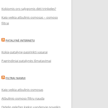
Kokiomis oro sąlygomis dėti trinkeles?
Kaip veikia atbulinis osmosas – osmoso
filtrai
PATALYNĖ INTERNETU
Kokią patalynę pasirinkti vasarai
Pagrindiniai patalynės išmatavimai
FILTRAI NAMUI
Kaip veikia atbulinis osmosas
Atbulinio osmoso filtrų nauda
Didelio geležies kiekio vandenyje poveikis