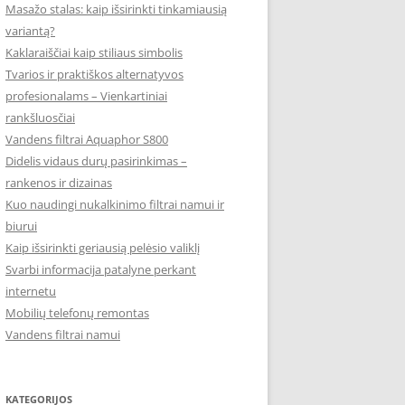
Masažo stalas: kaip išsirinkti tinkamiausią
variantą?
Kaklaraiščiai kaip stiliaus simbolis
Tvarios ir praktiškos alternatyvos
profesionalams – Vienkartiniai
rankšluosčiai
Vandens filtrai Aquaphor S800
Didelis vidaus durų pasirinkimas –
rankenos ir dizainas
Kuo naudingi nukalkinimo filtrai namui ir
biurui
Kaip išsirinkti geriausią pelėsio valiklį
Svarbi informacija patalyne perkant
internetu
Mobilių telefonų remontas
Vandens filtrai namui
KATEGORIJOS