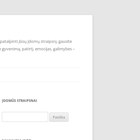
atalpinti Jūsų įdomų straipsnį, gausite
e gyvenimą, patirtį, emocijas, galimybes –
ĮDOMŪS STRAIPSNAI
Ieškoti: