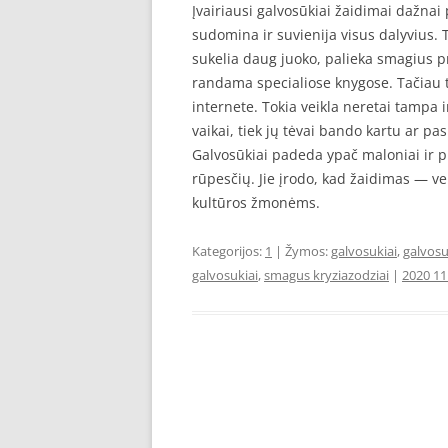
Įvairiausi galvosūkiai žaidimai dažnai
sudomina ir suvienija visus dalyvius.
sukelia daug juoko, palieka smagius p
randama specialiose knygose. Tačiau t
internete. Tokia veikla neretai tampa 
vaikai, tiek jų tėvai bando kartu ar pas
Galvosūkiai padeda ypač maloniai ir p
rūpesčių. Jie įrodo, kad žaidimas — ve
kultūros žmonėms.
Kategorijos:
1
| Žymos:
galvosukiai
,
galvosu
galvosukiai
,
smagus kryziazodziai
|
2020 11