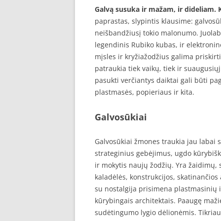
Galvą susuka ir mažam, ir dideliam. 
paprastas, slypintis klausime: galvosū
neišbandžiusį tokio malonumo. Juolab 
legendinis Rubiko kubas, ir elektroninė
mįsles ir kryžiažodžius galima priskir
patraukia tiek vaikų, tiek ir suaugusi
pasukti verčiantys daiktai gali būti p
plastmasės, popieriaus ir kita.
Galvosūkiai
Galvosūkiai žmones traukia jau labai sen
strateginius gebėjimus, ugdo kūrybišku
ir mokytis naujų žodžių. Yra žaidimų, 
kaladėlės, konstrukcijos, skatinančios 
su nostalgija prisimena plastmasinių ir
kūrybingais architektais. Paaugę mažie
sudėtingumo lygio dėlionėmis. Tikriau