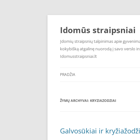
Pereiti
prie
turinio
Idomūs straipsniai
Įdomių straipsnių talpinimas apie gyvenimą,
kokybišką atgalinę nuorodą į savo verslo int
Idomusstraipsniai.lt
PRADŽIA
ŽYMŲ ARCHYVAI:
KRYZIAZODZIAI
Galvosūkiai ir kryžiažod