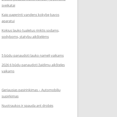
sveikatai
Kaip pagerinti vandens kokybę kavos
aparatui
Kokius lauko tualetus rinktis sodams,
sodyboms, statybų aikštelėms
5 būdų panaudoti lauko namelį vaikams
2026 6 būdų panaudoti žaidimų aikšteles
vaikams
Geriausias pasirinkimas – Automobilių
supirkimas
Nuotraukos ir spauda ant drobės