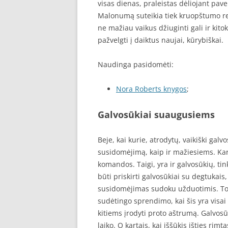
visas dienas, praleistas dėliojant pave
Malonumą suteikia tiek kruopštumo reik
ne mažiau vaikus džiuginti gali ir kito
pažvelgti į daiktus naujai, kūrybiškai.
Naudinga pasidomėti:
Nora Roberts knygos
;
Galvosūkiai suaugusiems
Beje, kai kurie, atrodytų, vaikiški galv
susidomėjimą, kaip ir mažiesiems. Kart
komandos. Taigi, yra ir galvosūkių, ti
būti priskirti galvosūkiai su degtukais
susidomėjimas sudoku užduotimis. To
sudėtingo sprendimo, kai šis yra visai 
kitiems įrodyti proto aštrumą. Galvosūk
laiko. O kartais, kai iššūkis išties rim