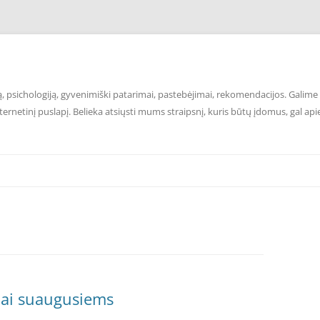
 psichologiją, gyvenimiški patarimai, pastebėjimai, rekomendacijos. Galime p
ernetinį puslapį. Belieka atsiųsti mums straipsnį, kuris būtų įdomus, gal api
žiai suaugusiems