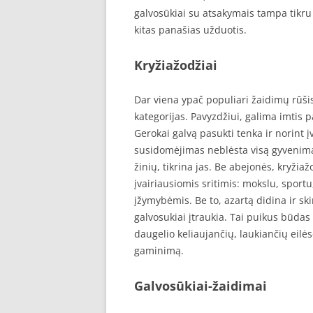
galvosūkiai su atsakymais tampa tikru i
kitas panašias užduotis.
Kryžiažodžiai
Dar viena ypač populiari žaidimų rūšis 
kategorijas. Pavyzdžiui, galima imtis
Gerokai galvą pasukti tenka ir norint į
susidomėjimas neblėsta visą gyvenimą
žinių, tikrina jas. Be abejonės, kryžiaž
įvairiausiomis sritimis: mokslu, sportu,
įžymybėmis. Be to, azartą didina ir sk
galvosukiai įtraukia. Tai puikus būdas 
daugelio keliaujančių, laukiančių eilė
gaminimą.
Galvosūkiai-žaidimai