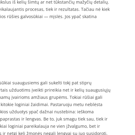
ikslus iš kelių šimtų ar net tūkstančių mažyčių detalių.
alaujantis procesas, tiek ir rezultatas. Tačiau nė kiek
kios rūšies galvosūkiai — mįslės. Jos ypač skatina
osūkiai suaugusiems gali sukelti tokį pat stiprų
ais užduotims įveikti prireikia net ir kelių suaugusiųjų
nkamų įvairioms amžiaus grupėms. Tokiai rūšiai gali
, kitokie loginiai žaidimai. Pastaruoju metu neblėsta
kios užduotys ypač dažnai nustebina: ieškoma
paprastas ir lengvas. Be to, juk smagu tiek sau, tiek ir
iai loginiai pareikalauja ne vien įžvalgumo, bet ir
tas ir netgi keli žmonės negali lengvai su juo susidoroti,