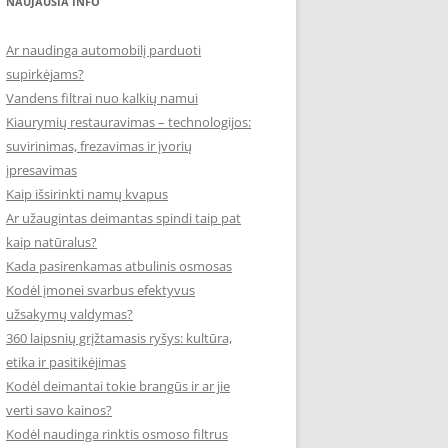
NAUJAUSIA INFO
Ar naudinga automobilį parduoti
supirkėjams?
Vandens filtrai nuo kalkių namui
Kiaurymių restauravimas – technologijos:
suvirinimas, frezavimas ir įvorių
įpresavimas
Kaip išsirinkti namų kvapus
Ar užaugintas deimantas spindi taip pat
kaip natūralus?
Kada pasirenkamas atbulinis osmosas
Kodėl įmonei svarbus efektyvus
užsakymų valdymas?
360 laipsnių grįžtamasis ryšys: kultūra,
etika ir pasitikėjimas
Kodėl deimantai tokie brangūs ir ar jie
verti savo kainos?
Kodėl naudinga rinktis osmoso filtrus