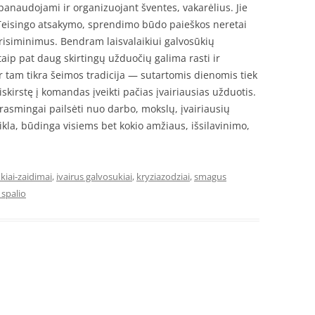
 panaudojami ir organizuojant šventes, vakarėlius. Jie
 Teisingo atsakymo, sprendimo būdo paieškos neretai
risiminimus. Bendram laisvalaikiui galvosūkių
aip pat daug skirtingų užduočių galima rasti ir
ir tam tikra šeimos tradicija — sutartomis dienomis tiek
iskirstę į komandas įveikti pačias įvairiausias užduotis.
rasmingai pailsėti nuo darbo, mokslų, įvairiausių
ikla, būdinga visiems bet kokio amžiaus, išsilavinimo,
kiai-zaidimai
,
ivairus galvosukiai
,
kryziazodziai
,
smagus
 spalio