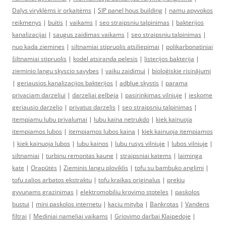
Dalys viryklėms ir orkaitėms
|
SIP panel hous building
|
namu apyvokos
reikmenys
|
buitis
|
vaikams
|
seo straipsniu talpinimas
|
bakterijos
kanalizacijai
|
saugus zaidimas vaikams
|
seo straipsniu talpinimas
|
nuo kada ziemines
|
siltnamiai stipruolis atsiliepimai
|
polikarbonatiniai
šiltnamiai stipruolis
|
kodel atsiranda pelesis
|
listerijos bakterija
|
zieminio langu skyscio savybes
|
vaiku zaidimui
|
bioloģiskie risinājumi
|
geriausios kanalizacijos bakterijos
|
adblue skystis
|
parama
privaciam darzeliui
|
darzeliai gelbeja
|
pasirinkimas vilniuje
|
ieskome
geriausio darzelio
|
privatus darzelis
|
seo straipsniu talpinimas
|
itempiamu lubu privalumai
|
lubu kaina netrukdo
|
kiek kainuoja
itempiamos lubos
|
itempiamos lubos kaina
|
kiek kainuoja itempiamos
|
kiek kainuoja lubos
|
lubu kainos
|
lubu rusys vilniuje
|
lubos vilniuje
|
siltnamiai
|
turbinu remontas kaune
|
straipsniai katems
|
laiminga
kate
|
Orapūtės
|
Zieminis langu ploviklis
|
tofu su bambuko anglimi
|
tofu zalios arbatos ekstraktu
|
tofu kraikas originalus
|
prekiu
gyvunams grazinimas
|
elektromobiliu krovimo stoteles
|
paskolos
bustui
|
mini paskolos internetu
|
kaciu mityba
|
Bankrotas
|
Vandens
filtrai
|
Mediniai nameliai vaikams
|
Griovimo darbai Klaipedoje
|