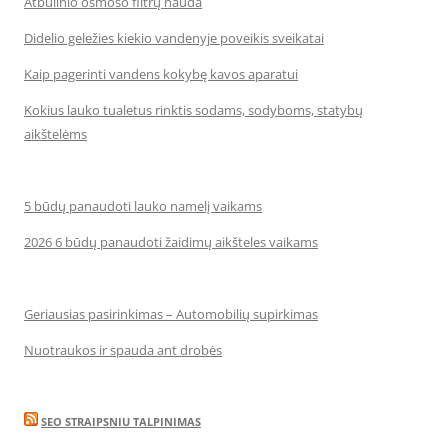
Atbulinio osmoso filtrų nauda
Didelio geležies kiekio vandenyje poveikis sveikatai
Kaip pagerinti vandens kokybę kavos aparatui
Kokius lauko tualetus rinktis sodams, sodyboms, statybų
aikštelėms
5 būdų panaudoti lauko namelį vaikams
2026 6 būdų panaudoti žaidimų aikšteles vaikams
Geriausias pasirinkimas – Automobilių supirkimas
Nuotraukos ir spauda ant drobės
SEO STRAIPSNIU TALPINIMAS