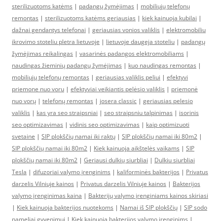
sterilizuotoms katėms
|
padangų žymėjimas
|
mobiliųjų telefonų
remontas
|
sterilizuotoms katėms geriausias
|
kiek kainuoja kubilai
|
dažnai gendantys telefonai
|
geriausias vonios valiklis
|
elektromobiliu
ikrovimo stoteliu pletra lietuvoje
|
lietuvoje daugeja stoteliu
|
padangų
žymėjimas reikalingas
|
vasarinės padangos elektromobiliams
|
naudingas žieminių padangų žymėjimas
|
kuo naudingas remontas
|
mobiliųjų telefonų remontas
|
geriausias valiklis peliui
|
efektyvi
priemone nuo voru
|
efektyviai veikiantis pelėsio valiklis
|
priemonė
nuo vorų
|
telefonų remontas
|
josera classic
|
geriausias pelesio
valiklis
|
kas yra seo straipsniai
|
seo straipsniu talpinimas
|
isorinis
seo optimizavimas
|
vidinis seo optimizavimas
|
kaip optimizuoti
svetaine
|
SIP plokščių namai iki raktų
|
SIP plokščių namai iki 80m2
|
SIP plokščių namai iki 80m2
|
Kiek kainuoja aikštelės vaikams
|
SIP
plokščių namai iki 80m2
|
Geriausi dulkių siurbliai
|
Dulkiu siurbliai
Tesla
|
difuzoriai valymo įrenginims
|
kaliforminės bakterijos
|
Privatus
darzelis Vilniuje kainos
|
Privatus darzelis Vilniuje kainos
|
Bakterijos
valymo įrenginimas kaina
|
Bakterijų valymo įrenginiams kainos skiriasi
|
Kiek kainuoja bakterijos nuotekoms
|
Namai iš SIP plokščių
|
SIP sodo
nameliai gyvenimui
|
Kiek kainuoja bakterijos valymo įrenginims
|