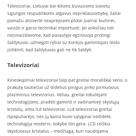
Televizoriai. Lietuvai bei kitoms buvusioms sovietų
sąjungos respublikoms atgavus nepriklausomybę, šaliai
pamažu atsivertė neaprėpiami plotai įvairiai buitinei,
vaizdo ir garso technikai importuoti. Jei anksčiau net
neįsivaizdavome, kad pasaulyje egzistuoja protingi
šaldytuvai, užmegzti ryšiai su Korėjos gamintojais leido
įsitikinti, kad šaldytuvas gali ne tik šaldyti.
Televizoriai
Kineskopiniai televizoriai taip pat greitai morališkai seno, o
prakutę tautiečiai už didelius pinigus pirko pirmuosius
plazminius televizorius. Vėliau, greitai tobulėjant
technologijoms, pradėti gaminti ir vadinamieji skystųjų
kristalų, arba lcd televizoriai. Lcd televizoriai greitai
išpopuliarėjo, nes jų kaina buvo sąlyginai nedidelė,
technologija moderni, kokybė itin gera. LCD reiškia
skystuosius kristalus – medžiagą, kuri naudojama