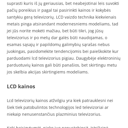
suprasti kuris iš jų geriausias, bet neabejotinai leis suvokti
pačių poreikius ir pagal tai pasirinkti kainos ir kokybės
santykiu gerą televizorių. LCD vaizdo technika kiekvienais
metais pinga atsirandant modernesniems modeliams, tad
jei jūs norite mokėti mažiau, bet būti tikri, jog jūsų
televizorius ir po metų dar galės būti naudojamas, o
esamas sąsajų ir papildomų galimybių sąrašas nebus
juokingas, pasidomėkite tendencijomis bei paieškokite kur
parduodami lcd televizorius pigiau. Daugybėje elektroninių
parduotuvių kainos gali būti panašios, bet skirtingu metu
jos skelbia akcijas skirtingiems modeliams.
LCD kainos
Lcd televizorių kainos atžvilgiu yra kiek patrauklesni nei
šiek tiek patobulintos technologijos led televizoriai ar
niekaip nenusenstančius plazminius televizorius.
Kokį beįsigytumėt, nieko juo nenustebinsit. Įstrižainė