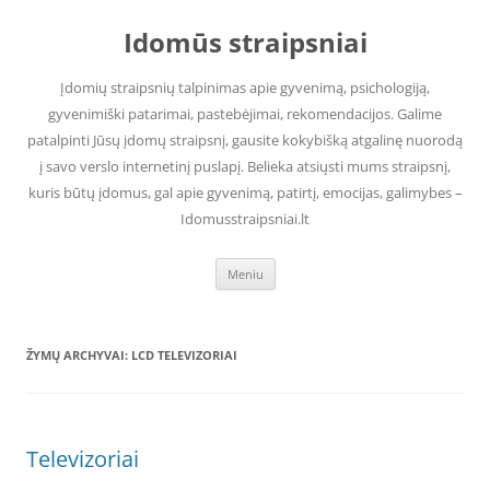
Pereiti
prie
Idomūs straipsniai
turinio
Įdomių straipsnių talpinimas apie gyvenimą, psichologiją,
gyvenimiški patarimai, pastebėjimai, rekomendacijos. Galime
patalpinti Jūsų įdomų straipsnį, gausite kokybišką atgalinę nuorodą
į savo verslo internetinį puslapį. Belieka atsiųsti mums straipsnį,
kuris būtų įdomus, gal apie gyvenimą, patirtį, emocijas, galimybes –
Idomusstraipsniai.lt
Meniu
ŽYMŲ ARCHYVAI:
LCD TELEVIZORIAI
Televizoriai