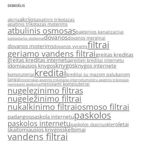
DEBESĖLIS
akcijos
akcija
apatinis trikotazas
apatinis trikotazas moterims
atbulinis osmosas
bakterijos kanalizacijai
dovanos
dovanos merginai
baldai
darbo skelbimai
filtrai
dovanos moterims
dovanos vyrams
geriamo vandens filtrai
greitas kreditas
greitas kreditas internetu
greitieji kreditai internetu
knygos
idomiausios knygos
knygos internete
kreditai
kompiuteriai
kreditai su mazom palukanom
langai
moteriskas apatinis trikotazas internetu
moteru apatinis trikotazas
nesiojami kompiuteriai
nemokami skelbimai
nugelezinimo filtras
nugeležinimo filtrai
nukalkinimo filtrai
osmoso filtrai
paskolos
padangos
paskola internetu
paskolos internetu
roletai
paskolos skaiciuokle
skaitomiausios knygos
skelbimai
vandens filtrai