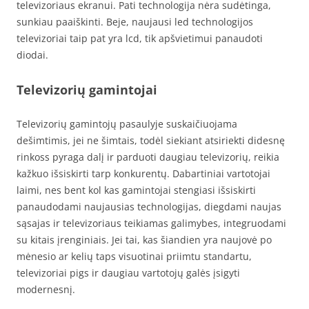
televizoriaus ekranui. Pati technologija nėra sudėtinga,
sunkiau paaiškinti. Beje, naujausi led technologijos
televizoriai taip pat yra lcd, tik apšvietimui panaudoti
diodai.
Televizorių gamintojai
Televizorių gamintojų pasaulyje suskaičiuojama
dešimtimis, jei ne šimtais, todėl siekiant atsiriekti didesnę
rinkoss pyraga dalį ir parduoti daugiau televizorių, reikia
kažkuo išsiskirti tarp konkurentų. Dabartiniai vartotojai
laimi, nes bent kol kas gamintojai stengiasi išsiskirti
panaudodami naujausias technologijas, diegdami naujas
sąsajas ir televizoriaus teikiamas galimybes, integruodami
su kitais įrenginiais. Jei tai, kas šiandien yra naujovė po
mėnesio ar kelių taps visuotinai priimtu standartu,
televizoriai pigs ir daugiau vartotojų galės įsigyti
modernesnį.