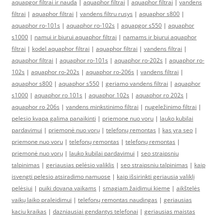
aquapgor filtrai ir nauda
|
aquaphor filtrai
|
aquaphor filtrai
|
vandens
filtrai
|
aquaphor filtrai
|
vandens filtru rusys
|
aquaphor s800
|
aquaphor ro-101s
|
aquaphor ro-102s
|
aquapgor s550
|
aquaphor
s1000
|
namui ir biurui aquaphor filtrai
|
namams ir biurui aquaphor
filtrai
|
kodel aquaphor filtrai
|
aquaphor filtrai
|
vandens filtrai
|
aquaphor filtrai
|
aquaphor ro-101s
|
aquaphor ro-202s
|
aquaphor ro-
102s
|
aquaphor ro-202s
|
aquaphor ro-206s
|
vandens filtrai
|
aquaphor s800
|
aquaphor s550
|
geriamo vandens filtrai
|
aquaphor
s1000
|
aquaphor ro 101s
|
aquaphor 102s
|
aquaphor ro 202s
|
aquaphor ro 206s
|
vandens minkstinimo filtrai
|
nugeležinimo filtrai
|
pelesio kvapa galima panaikinti
|
priemone nuo voru
|
lauko kubilai
pardavimui
|
priemonė nuo vorų
|
telefonų remontas
|
kas yra seo
|
priemone nuo voru
|
telefonų remontas
|
telefonų remontas
|
priemonė nuo vorų
|
lauko kubilai pardavimui
|
seo straipsniu
talpinimas
|
geriausias pelėsio valiklis
|
seo straipsniu talpinimas
|
kaip
isvengti pelesio atsiradimo namuose
|
kaip išsirinkti geriausią valiklį
pelėsiui
|
puiki dovana vaikams
|
smagiam žaidimui kieme
|
aikštelės
vaikų laiko praleidimui
|
telefonų remontas naudingas
|
geriausias
kaciu kraikas
|
dazniausiai gendantys telefonai
|
geriausias maistas