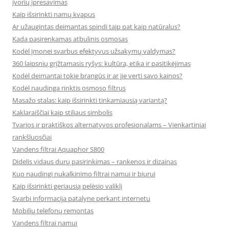
įvorių įpresavimas
Kaip išsirinkti namų kvapus
Ar užaugintas deimantas spindi taip pat kaip natūralus?
Kada pasirenkamas atbulinis osmosas
Kodėl įmonei svarbus efektyvus užsakymų valdymas?
360 laipsnių grįžtamasis ryšys: kultūra, etika ir pasitikėjimas
Kodėl deimantai tokie brangūs ir ar jie verti savo kainos?
Kodėl naudinga rinktis osmoso filtrus
Masažo stalas: kaip išsirinkti tinkamiausią variantą?
Kaklaraiščiai kaip stiliaus simbolis
Tvarios ir praktiškos alternatyvos profesionalams – Vienkartiniai
rankšluosčiai
Vandens filtrai Aquaphor S800
Didelis vidaus durų pasirinkimas – rankenos ir dizainas
Kuo naudingi nukalkinimo filtrai namui ir biurui
Kaip išsirinkti geriausią pelėsio valiklį
Svarbi informacija patalyne perkant internetu
Mobilių telefonų remontas
Vandens filtrai namui