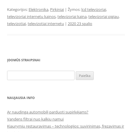
Kategorijos:
Elektronika
,
Pirkiniai
| Žymos:
lcd televizoriai
,
televizoriai internetu kainos
,
televizoriai kaina
,
televizoriai pigiau
,
televizotiai
,
televizotiai internetu
|
2020 23 spalio
ĮDOMŪS STRAIPSNAI
Ieškoti:
NAUJAUSIA INFO
Ar naudinga automobilį parduoti supirkėjams?
Vandens filtrai nuo kalkių namui
Kiaurymių restauravimas – technologijos: suvirinimas, frezavimas ir