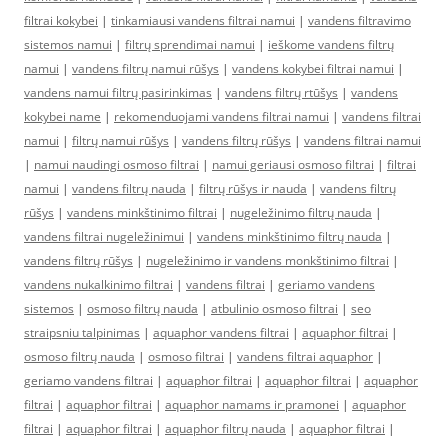
filtrai kokybei
|
tinkamiausi vandens filtrai namui
|
vandens filtravimo
sistemos namui
|
filtrų sprendimai namui
|
ieškome vandens filtrų
namui
|
vandens filtrų namui rūšys
|
vandens kokybei filtrai namui
|
vandens namui filtrų pasirinkimas
|
vandens filtrų rtūšys
|
vandens
kokybei name
|
rekomenduojami vandens filtrai namui
|
vandens filtrai
namui
|
filtrų namui rūšys
|
vandens filtrų rūšys
|
vandens filtrai namui
|
namui naudingi osmoso filtrai
|
namui geriausi osmoso filtrai
|
filtrai
namui
|
vandens filtrų nauda
|
filtrų rūšys ir nauda
|
vandens filtrų
rūšys
|
vandens minkštinimo filtrai
|
nugeležinimo filtrų nauda
|
vandens filtrai nugeležinimui
|
vandens minkštinimo filtrų nauda
|
vandens filtrų rūšys
|
nugeležinimo ir vandens monkštinimo filtrai
|
vandens nukalkinimo filtrai
|
vandens filtrai
|
geriamo vandens
sistemos
|
osmoso filtrų nauda
|
atbulinio osmoso filtrai
|
seo
straipsniu talpinimas
|
aquaphor vandens filtrai
|
aquaphor filtrai
|
osmoso filtrų nauda
|
osmoso filtrai
|
vandens filtrai aquaphor
|
geriamo vandens filtrai
|
aquaphor filtrai
|
aquaphor filtrai
|
aquaphor
filtrai
|
aquaphor filtrai
|
aquaphor namams ir pramonei
|
aquaphor
filtrai
|
aquaphor filtrai
|
aquaphor filtrų nauda
|
aquaphor filtrai
|