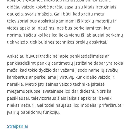
didėja, vaizdo kokybė gerėja, sąsajų su kitais įrenginiais
daugėja, svoris mažėja. Gali būti, kad greitu metu
televizoriai bus apskritai gaminami iš kitokių materijų ir
vietos apskritai neužims, nes bus perkeliami ten, kur
norima. Tačiau kol kas lcd lieka vienu iš labiausiai perkamų
tiek vaizdo, tiek buitinės technikos prekių apskritai.
Anksčiau buvusi tradicinė, apie penkiasdešimties ar
penkiasdešimt penkių centimetrų įstrižainė dabar yra tokia
maža, kad tokio dydžio dar vežami į sodo namelių svečių
kambarius ar perkeliama į virtuvę, kur didelio vaizdo ir
nereikia. Metro įstrižainės vaizdo technika įsitaisė
miegamuosiuose, svetainėse lcd dar didesni. Nors kai
pasiklausai, televizoriaus šiais laikais apskritai beveik
niekas nežiūri. Gal todėl naujausi lcd modeliai prifarširuoti
įvairių papildomų funkcijų.
Straipsniai