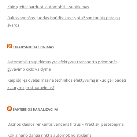
Kaip greitai parduoti automobilį – supirkimas
Baltos apnašos, juodas įspūdis: kas slypi už sanitarinių patalpų
švaros
STRAIPSNIU TALPINIMAS
Automobilių supirkimas yra efektyvus transporto priemonės
gyvavimo ciklo valdyme
Kaip išdilęs ovalas mažina technikos efektyvumą ir kuo gali padėti
kiaurymių restauravimas?
BAKTERIJOS KANALIZACIJAI
Dažnos klaidos renkantis vandens filtrus – Praktiški pastebėjimai
Kokią nano dangą rinktis automobilio stiklams