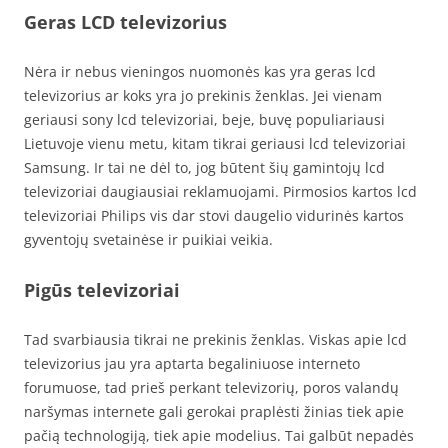
Geras LCD televizorius
Nėra ir nebus vieningos nuomonės kas yra geras lcd
televizorius ar koks yra jo prekinis ženklas. Jei vienam
geriausi sony lcd televizoriai, beje, buvę populiariausi
Lietuvoje vienu metu, kitam tikrai geriausi lcd televizoriai
Samsung. Ir tai ne dėl to, jog būtent šių gamintojų lcd
televizoriai daugiausiai reklamuojami. Pirmosios kartos lcd
televizoriai Philips vis dar stovi daugelio vidurinės kartos
gyventojų svetainėse ir puikiai veikia.
Pigūs televizoriai
Tad svarbiausia tikrai ne prekinis ženklas. Viskas apie lcd
televizorius jau yra aptarta begaliniuose interneto
forumuose, tad prieš perkant televizorių, poros valandų
naršymas internete gali gerokai praplėsti žinias tiek apie
pačią technologiją, tiek apie modelius. Tai galbūt nepadės