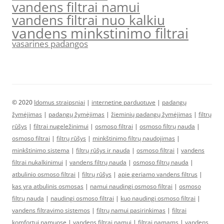
vandens filtrai namui
vandens filtrai nuo kalkiu
vandens minkstinimo filtrai
vasarines padangos
© 2020
Idomus straipsniai
|
internetine parduotuve
|
padangų
žymėjimas
|
padangų žymėjimas
|
žieminių padangų žymėjimas
|
filtrų
rūšys
|
filtrai nugeležinimui
|
osmoso filtrai
|
osmoso filtrų nauda
|
osmoso filtrai
|
filtrų rūšys
|
minkštinimo filtrų naudojimas
|
minkštinimo sistema
|
filtrų rūšys ir nauda
|
osmoso filtrai
|
vandens
filtrai nukalkinimui
|
vandens filtrų nauda
|
osmoso filtrų nauda
|
atbulinio osmoso filtrai
|
filtrų rūšys
|
apie geriamo vandens filtrus
|
kas yra atbulinis osmosas
|
namui naudingi osmoso filtrai
|
osmoso
filtrų nauda
|
naudingi osmoso filtrai
|
kuo naudingi osmoso filtrai
|
vandens filtravimo sistemos
|
filtrų namui pasirinkimas
|
filtrai
komfortui namuose
|
vandens filtrai namui
|
filtrai namams
|
vandens