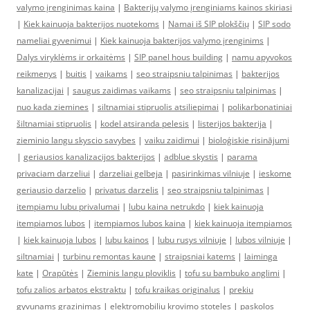
valymo įrenginimas kaina
|
Bakterijų valymo įrenginiams kainos skiriasi
|
Kiek kainuoja bakterijos nuotekoms
|
Namai iš SIP plokščių
|
SIP sodo
nameliai gyvenimui
|
Kiek kainuoja bakterijos valymo įrenginims
|
Dalys viryklėms ir orkaitėms
|
SIP panel hous building
|
namu apyvokos
reikmenys
|
buitis
|
vaikams
|
seo straipsniu talpinimas
|
bakterijos
kanalizacijai
|
saugus zaidimas vaikams
|
seo straipsniu talpinimas
|
nuo kada ziemines
|
siltnamiai stipruolis atsiliepimai
|
polikarbonatiniai
šiltnamiai stipruolis
|
kodel atsiranda pelesis
|
listerijos bakterija
|
zieminio langu skyscio savybes
|
vaiku zaidimui
|
bioloģiskie risinājumi
|
geriausios kanalizacijos bakterijos
|
adblue skystis
|
parama
privaciam darzeliui
|
darzeliai gelbeja
|
pasirinkimas vilniuje
|
ieskome
geriausio darzelio
|
privatus darzelis
|
seo straipsniu talpinimas
|
itempiamu lubu privalumai
|
lubu kaina netrukdo
|
kiek kainuoja
itempiamos lubos
|
itempiamos lubos kaina
|
kiek kainuoja itempiamos
|
kiek kainuoja lubos
|
lubu kainos
|
lubu rusys vilniuje
|
lubos vilniuje
|
siltnamiai
|
turbinu remontas kaune
|
straipsniai katems
|
laiminga
kate
|
Orapūtės
|
Zieminis langu ploviklis
|
tofu su bambuko anglimi
|
tofu zalios arbatos ekstraktu
|
tofu kraikas originalus
|
prekiu
gyvunams grazinimas
|
elektromobiliu krovimo stoteles
|
paskolos