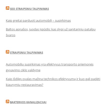
SEO STRAIPSNIU TALPINIMAS
Kaip greitai parduoti automobilį – supirkimas
Baltos apnašos, juodas įspūdis: kas slypi už sanitarinių patalpų
švaros
STRAIPSNIU TALPINIMAS
Automobilių supirkimas yra efektyvus transporto priemonės
gyvavimo ciklo valdyme
Kaip išdilęs ovalas mažina technikos efektyvumą ir kuo gali padėti
kiaurymių restauravimas?
BAKTERIJOS KANALIZACIJAI