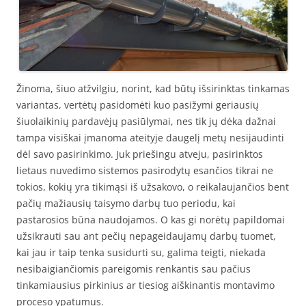
Žinoma, šiuo atžvilgiu, norint, kad būtų išsirinktas tinkamas
variantas, vertėtų pasidomėti kuo pasižymi geriausių
šiuolaikinių pardavėjų pasiūlymai, nes tik jų dėka dažnai
tampa visiškai įmanoma ateityje daugelį metų nesijaudinti
dėl savo pasirinkimo. Juk priešingu atveju, pasirinktos
lietaus nuvedimo sistemos pasirodytų esančios tikrai ne
tokios, kokių yra tikimąsi iš užsakovo, o reikalaujančios bent
pačių mažiausių taisymo darbų tuo periodu, kai
pastarosios būna naudojamos. O kas gi norėtų papildomai
užsikrauti sau ant pečių nepageidaujamų darbų tuomet,
kai jau ir taip tenka susidurti su, galima teigti, niekada
nesibaigiančiomis pareigomis renkantis sau pačius
tinkamiausius pirkinius ar tiesiog aiškinantis montavimo
proceso ypatumus.