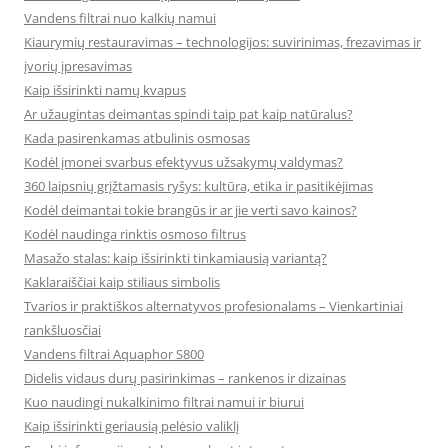
Vandens filtrai nuo kalkių namui
Kiaurymių restauravimas – technologijos: suvirinimas, frezavimas ir
įvorių įpresavimas
Kaip išsirinkti namų kvapus
Ar užaugintas deimantas spindi taip pat kaip natūralus?
Kada pasirenkamas atbulinis osmosas
Kodėl įmonei svarbus efektyvus užsakymų valdymas?
360 laipsnių grįžtamasis ryšys: kultūra, etika ir pasitikėjimas
Kodėl deimantai tokie brangūs ir ar jie verti savo kainos?
Kodėl naudinga rinktis osmoso filtrus
Masažo stalas: kaip išsirinkti tinkamiausią variantą?
Kaklaraiščiai kaip stiliaus simbolis
Tvarios ir praktiškos alternatyvos profesionalams – Vienkartiniai
rankšluosčiai
Vandens filtrai Aquaphor S800
Didelis vidaus durų pasirinkimas – rankenos ir dizainas
Kuo naudingi nukalkinimo filtrai namui ir biurui
Kaip išsirinkti geriausią pelėsio valiklį