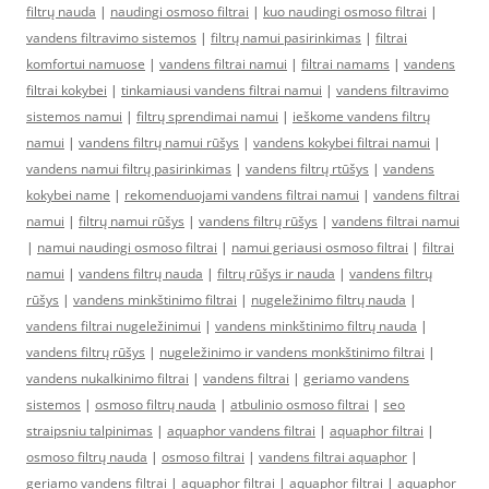
filtrų nauda
|
naudingi osmoso filtrai
|
kuo naudingi osmoso filtrai
|
vandens filtravimo sistemos
|
filtrų namui pasirinkimas
|
filtrai
komfortui namuose
|
vandens filtrai namui
|
filtrai namams
|
vandens
filtrai kokybei
|
tinkamiausi vandens filtrai namui
|
vandens filtravimo
sistemos namui
|
filtrų sprendimai namui
|
ieškome vandens filtrų
namui
|
vandens filtrų namui rūšys
|
vandens kokybei filtrai namui
|
vandens namui filtrų pasirinkimas
|
vandens filtrų rtūšys
|
vandens
kokybei name
|
rekomenduojami vandens filtrai namui
|
vandens filtrai
namui
|
filtrų namui rūšys
|
vandens filtrų rūšys
|
vandens filtrai namui
|
namui naudingi osmoso filtrai
|
namui geriausi osmoso filtrai
|
filtrai
namui
|
vandens filtrų nauda
|
filtrų rūšys ir nauda
|
vandens filtrų
rūšys
|
vandens minkštinimo filtrai
|
nugeležinimo filtrų nauda
|
vandens filtrai nugeležinimui
|
vandens minkštinimo filtrų nauda
|
vandens filtrų rūšys
|
nugeležinimo ir vandens monkštinimo filtrai
|
vandens nukalkinimo filtrai
|
vandens filtrai
|
geriamo vandens
sistemos
|
osmoso filtrų nauda
|
atbulinio osmoso filtrai
|
seo
straipsniu talpinimas
|
aquaphor vandens filtrai
|
aquaphor filtrai
|
osmoso filtrų nauda
|
osmoso filtrai
|
vandens filtrai aquaphor
|
geriamo vandens filtrai
|
aquaphor filtrai
|
aquaphor filtrai
|
aquaphor