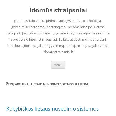
Pereiti
prie
Idomūs straipsniai
turinio
Įdomių straipsnių talpinimas apie gyvenimą, psichologiją,
gyvenimiški patarimai, pastebėjimai, rekomendacijos. Galime
patalpinti Jūsų įdomų straipsnį, gausite kokybišką atgalinę nuorodą
į savo verslo internetinį puslapį. Belieka atsiųsti mums straipsnį,
kuris būtų įdomus, gal apie gyvenimą, patirtį, emocijas, galimybes –
Idomusstraipsniai.lt
Meniu
ŽYMŲ ARCHYVAI:
LIETAUS NUVEDIMO SISTEMOS KLAIPEDA
Kokybiškos lietaus nuvedimo sistemos