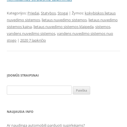
Kategorijos:
Priedai
,
Statybos
,
Stogai
| Žymos:
kokybiskos lietaus
nuvedimo sistemos
,
lietaus nuvedimo sistemos
,
lietaus nuvedimo
sistemos kaina
,
lietaus nuvedimo sistemos klaipeda
,
sistemos
,
vandens nuvedimo sistemos
,
vandens nuvedimo sistemos nuo
stogo
|
2020 7 lapkričio
ĮDOMŪS STRAIPSNAI
Ieškoti:
NAUJAUSIA INFO
Ar naudinga automobilį parduoti supirkėjams?