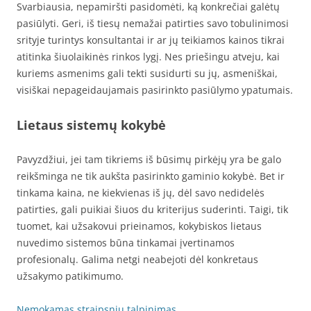
Svarbiausia, nepamiršti pasidomėti, ką konkrečiai galėtų
pasiūlyti. Geri, iš tiesų nemažai patirties savo tobulinimosi
srityje turintys konsultantai ir ar jų teikiamos kainos tikrai
atitinka šiuolaikinės rinkos lygį. Nes priešingu atveju, kai
kuriems asmenims gali tekti susidurti su jų, asmeniškai,
visiškai nepageidaujamais pasirinkto pasiūlymo ypatumais.
Lietaus sistemų kokybė
Pavyzdžiui, jei tam tikriems iš būsimų pirkėjų yra be galo
reikšminga ne tik aukšta pasirinkto gaminio kokybė. Bet ir
tinkama kaina, ne kiekvienas iš jų, dėl savo nedidelės
patirties, gali puikiai šiuos du kriterijus suderinti. Taigi, tik
tuomet, kai užsakovui prieinamos, kokybiskos lietaus
nuvedimo sistemos būna tinkamai įvertinamos
profesionalų. Galima netgi neabejoti dėl konkretaus
užsakymo patikimumo.
Nemokamas straipsniu talpinimas