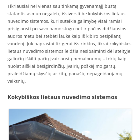
Tikriausiai nei vienas sau tinkamą gyvenamąjį būstą
statantis asmuo negalėtų išsiversti be kokybiskos lietaus
nuvedimo sistemos, kuri suteikia galimybę visai ramiai
prisiglausti po savo namo stogu net ir pačios didžiausios
audros metu bei stebėti lauke kaip iš kibiro besipilantį
vandenį. Juk paprastai tik gerai išsirinktos, tikrai kokybiskos
lietaus nuvedimo sistemos leidžia nesibaiminti dėl ateityje
galinčių iškilti pačių įvairiausių nemalonumų – tokių kaip
nuolat aiškiai besigirdinčių, įvairių poškėjimo garsų,
praleidžiamų skysčių ar kitų, panašių nepageidaujamų
veiksnių.
Kokybiškos lietaus nuvedimo sistemos