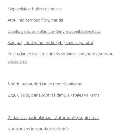
Kaip veikia atbulinis osmosas
Atbulinio osmoso filtrų nauda
Didelio geležies kiekio vandenyje poveikis sveikatai
Kaip pagerinti vandens kokybę kavos aparatui
Kokius lauko tualetus rinktis sodams, sodyboms, statybų
aikštelėms
5 būdų panaudoti lauko namelį vaikams
2026 6 būdų panaudoti žaidimų aikšteles vaikams
Geriausias pasirinkimas – Automobilių supirkimas
Nuotraukos ir spauda ant drobės