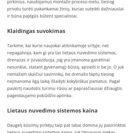
pirkinius, naudojamus montažo proceso metu, tiesiog
privalu turėti pakankamai žinių, kurias suteikti dažniausiai
ir būna pajėgūs būtent specialistai.
Klaidingas suvokimas
Tarkime, kai kurie naujokai atitinkamoje srityje, net
nepagalvoja, kam gi yra tas lietaus nuvedimo sistemos,
drenazas ir įsivaizduoja, jog yra įmanoma ganėtinai
nesunkiai, statant gyvenamąjį būstą, apsieiti ir be jo. O juk
nemažam skaičiui savininkų, be drenažo taptų tiesiog
neįmanoma ilgą laiką išlaikyti kokybiškus pamatus. Pagal
paskirtį naudotis turimu rūsiu ar paprasčiausiai džiaugtis
pageidaujamo pobūdžio aplinka.
Lietaus nuvedimo sistemos kaina
Daugelį būsimų pirkėjų taip pat labai domina jų pasirinktos
lietaus nuvedimo sistemos kaina. Juk tikriausiai niekas