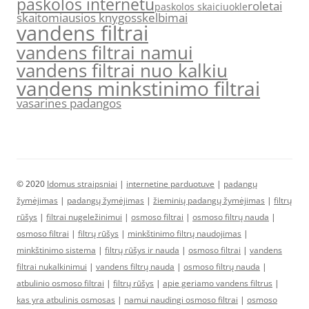
paskolos internetu
roletai
paskolos skaiciuokle
skaitomiausios knygos
skelbimai
vandens filtrai
vandens filtrai namui
vandens filtrai nuo kalkiu
vandens minkstinimo filtrai
vasarines padangos
© 2020
Idomus straipsniai
|
internetine parduotuve
|
padangų
žymėjimas
|
padangų žymėjimas
|
žieminių padangų žymėjimas
|
filtrų
rūšys
|
filtrai nugeležinimui
|
osmoso filtrai
|
osmoso filtrų nauda
|
osmoso filtrai
|
filtrų rūšys
|
minkštinimo filtrų naudojimas
|
minkštinimo sistema
|
filtrų rūšys ir nauda
|
osmoso filtrai
|
vandens
filtrai nukalkinimui
|
vandens filtrų nauda
|
osmoso filtrų nauda
|
atbulinio osmoso filtrai
|
filtrų rūšys
|
apie geriamo vandens filtrus
|
kas yra atbulinis osmosas
|
namui naudingi osmoso filtrai
|
osmoso