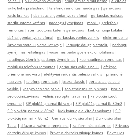
pelėsiui
|
puiki dovana vaikams
|
smagiam žaidimui kieme
|
aikštelės
vaikų laiko praleidimui
|
telefonų remontas naudingas
|
geriausias
kaciu kraikas
|
dazniausiai gendantys telefonai
|
geriausias maistas
sterilizuotoms katėms
|
padangų žymėjimas
|
mobiliųjų telefonų
remontas
|
sterilizuotoms katėms geriausias
|
kiek kainuoja kubilai
|
dažnai gendantys telefonai
|
geriausias vonios valiklis
|
elektromobiliu
ikrovimo stoteliu pletra lietuvoje
|
lietuvoje daugeja stoteliu
|
padangų
žymėjimas reikalingas
|
vasarinės padangos elektromobiliams
|
naudingas žieminių padangų žymėjimas
|
kuo naudingas remontas
|
mobiliųjų telefonų remontas
|
geriausias valiklis peliui
|
efektyvi
priemone nuo voru
|
efektyviai veikiantis pelėsio valiklis
|
priemonė
nuo vorų
|
telefonų remontas
|
josera classic
|
geriausias pelesio
valiklis
|
kas yra seo straipsniai
|
seo straipsniu talpinimas
|
isorinis
seo optimizavimas
|
vidinis seo optimizavimas
|
kaip optimizuoti
svetaine
|
SIP plokščių namai iki raktų
|
SIP plokščių namai iki 80m2
|
SIP plokščių namai iki 80m2
|
Kiek kainuoja aikštelės vaikams
|
SIP
plokščių namai iki 80m2
|
Geriausi dulkių siurbliai
|
Dulkiu siurbliai
Tesla
|
difuzoriai valymo įrenginims
|
kaliforminės bakterijos
|
Privatus
darzelis Vilniuje kainos
|
Privatus darzelis Vilniuje kainos
|
Bakterijos