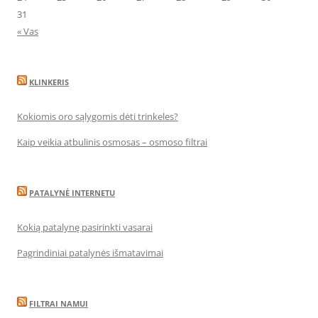
31
« Vas
KLINKERIS
Kokiomis oro sąlygomis dėti trinkeles?
Kaip veikia atbulinis osmosas – osmoso filtrai
PATALYNĖ INTERNETU
Kokią patalynę pasirinkti vasarai
Pagrindiniai patalynės išmatavimai
FILTRAI NAMUI