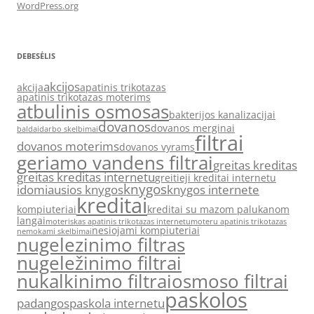
WordPress.org
DEBESĖLIS
akcijos
akcija
apatinis trikotazas
apatinis trikotazas moterims
atbulinis osmosas
bakterijos kanalizacijai
dovanos
dovanos merginai
baldai
darbo skelbimai
filtrai
dovanos moterims
dovanos vyrams
geriamo vandens filtrai
greitas kreditas
greitas kreditas internetu
greitieji kreditai internetu
knygos
idomiausios knygos
knygos internete
kreditai
kompiuteriai
kreditai su mazom palukanom
langai
moteriskas apatinis trikotazas internetu
moteru apatinis trikotazas
nesiojami kompiuteriai
nemokami skelbimai
nugelezinimo filtras
nugeležinimo filtrai
nukalkinimo filtrai
osmoso filtrai
paskolos
padangos
paskola internetu