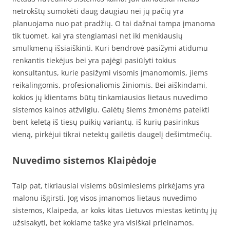
netrokštų sumokėti daug daugiau nei jų pačių yra
planuojama nuo pat pradžių. O tai dažnai tampa įmanoma
tik tuomet, kai yra stengiamasi net iki menkiausių
smulkmenų išsiaiškinti. Kuri bendrovė pasižymi atidumu
renkantis tiekėjus bei yra pajėgi pasiūlyti tokius
konsultantus, kurie pasižymi visomis įmanomomis, jiems
reikalingomis, profesionaliomis žiniomis. Bei aiškindami,
kokios jų klientams būtų tinkamiausios lietaus nuvedimo
sistemos kainos atžvilgiu. Galėtų šiems žmonėms pateikti
bent keletą iš tiesų puikių variantų, iš kurių pasirinkus
vieną, pirkėjui tikrai netektų gailėtis daugelį dešimtmečių.
Nuvedimo sistemos Klaipėdoje
Taip pat, tikriausiai visiems būsimiesiems pirkėjams yra
malonu išgirsti. Jog visos įmanomos lietaus nuvedimo
sistemos, Klaipeda, ar koks kitas Lietuvos miestas ketintų jų
užsisakyti, bet kokiame taške yra visiškai prieinamos.