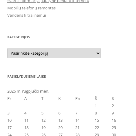
Svarbi informacija patalyne perkant internetu
Mobilių telefonų remontas
Vandens filtrai namui
KATEGORIJOS
Kategorijos
PASIKLYDUSIEMS LAIKE
2026 m. rugpjūčio mėn.
Pr
A
T
K
Pn
Š
S
1
2
3
4
5
6
7
8
9
10
11
12
13
14
15
16
17
18
19
20
21
22
23
24
25
26
27
28
29
30