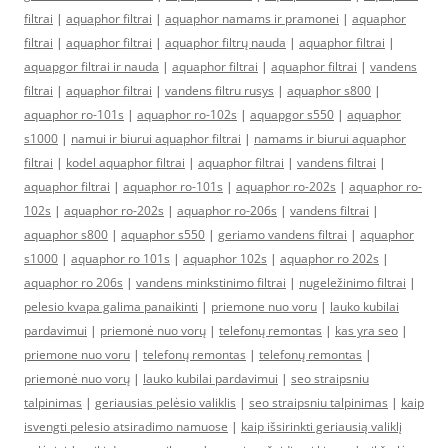
filtrai
|
aquaphor filtrai
|
aquaphor namams ir pramonei
|
aquaphor
filtrai
|
aquaphor filtrai
|
aquaphor filtrų nauda
|
aquaphor filtrai
|
aquapgor filtrai ir nauda
|
aquaphor filtrai
|
aquaphor filtrai
|
vandens
filtrai
|
aquaphor filtrai
|
vandens filtru rusys
|
aquaphor s800
|
aquaphor ro-101s
|
aquaphor ro-102s
|
aquapgor s550
|
aquaphor
s1000
|
namui ir biurui aquaphor filtrai
|
namams ir biurui aquaphor
filtrai
|
kodel aquaphor filtrai
|
aquaphor filtrai
|
vandens filtrai
|
aquaphor filtrai
|
aquaphor ro-101s
|
aquaphor ro-202s
|
aquaphor ro-
102s
|
aquaphor ro-202s
|
aquaphor ro-206s
|
vandens filtrai
|
aquaphor s800
|
aquaphor s550
|
geriamo vandens filtrai
|
aquaphor
s1000
|
aquaphor ro 101s
|
aquaphor 102s
|
aquaphor ro 202s
|
aquaphor ro 206s
|
vandens minkstinimo filtrai
|
nugeležinimo filtrai
|
pelesio kvapa galima panaikinti
|
priemone nuo voru
|
lauko kubilai
pardavimui
|
priemonė nuo vorų
|
telefonų remontas
|
kas yra seo
|
priemone nuo voru
|
telefonų remontas
|
telefonų remontas
|
priemonė nuo vorų
|
lauko kubilai pardavimui
|
seo straipsniu
talpinimas
|
geriausias pelėsio valiklis
|
seo straipsniu talpinimas
|
kaip
isvengti pelesio atsiradimo namuose
|
kaip išsirinkti geriausią valiklį