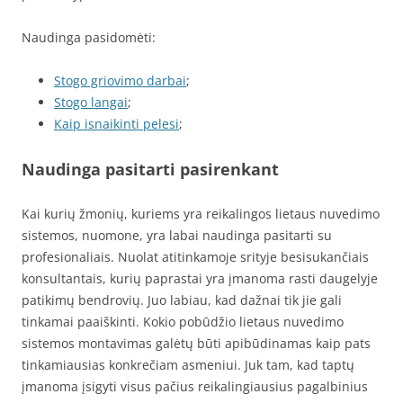
Naudinga pasidomėti:
Stogo griovimo darbai
;
Stogo langai
;
Kaip isnaikinti pelesi
;
Naudinga pasitarti pasirenkant
Kai kurių žmonių, kuriems yra reikalingos lietaus nuvedimo
sistemos, nuomone, yra labai naudinga pasitarti su
profesionaliais. Nuolat atitinkamoje srityje besisukančiais
konsultantais, kurių paprastai yra įmanoma rasti daugelyje
patikimų bendrovių. Juo labiau, kad dažnai tik jie gali
tinkamai paaiškinti. Kokio pobūdžio lietaus nuvedimo
sistemos montavimas galėtų būti apibūdinamas kaip pats
tinkamiausias konkrečiam asmeniui. Juk tam, kad taptų
įmanoma įsigyti visus pačius reikalingiausius pagalbinius