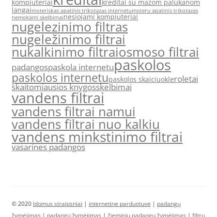
kompiuteriai
kreditai su mazom palukanom
langai
moteriskas apatinis trikotazas internetu
moteru apatinis trikotazas
nesiojami kompiuteriai
nemokami skelbimai
nugelezinimo filtras
nugeležinimo filtrai
nukalkinimo filtrai
osmoso filtrai
paskolos
padangos
paskola internetu
paskolos internetu
roletai
paskolos skaiciuokle
skaitomiausios knygos
skelbimai
vandens filtrai
vandens filtrai namui
vandens filtrai nuo kalkiu
vandens minkstinimo filtrai
vasarines padangos
© 2020
Idomus straipsniai
|
internetine parduotuve
|
padangų
žymėjimas
|
padangų žymėjimas
|
žieminių padangų žymėjimas
|
filtrų