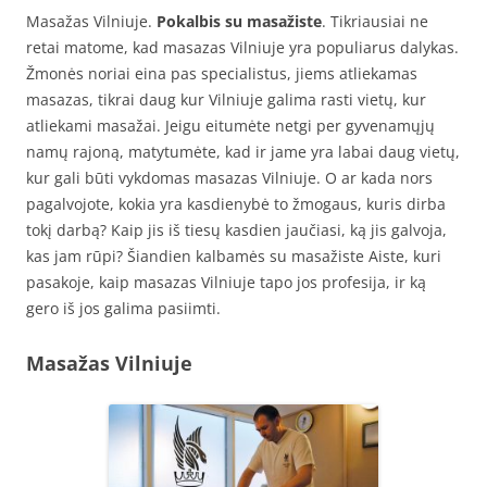
Masažas Vilniuje.
Pokalbis su masažiste
. Tikriausiai ne
retai matome, kad masazas Vilniuje yra populiarus dalykas.
Žmonės noriai eina pas specialistus, jiems atliekamas
masazas, tikrai daug kur Vilniuje galima rasti vietų, kur
atliekami masažai. Jeigu eitumėte netgi per gyvenamųjų
namų rajoną, matytumėte, kad ir jame yra labai daug vietų,
kur gali būti vykdomas masazas Vilniuje. O ar kada nors
pagalvojote, kokia yra kasdienybė to žmogaus, kuris dirba
tokį darbą? Kaip jis iš tiesų kasdien jaučiasi, ką jis galvoja,
kas jam rūpi? Šiandien kalbamės su masažiste Aiste, kuri
pasakoje, kaip masazas Vilniuje tapo jos profesija, ir ką
gero iš jos galima pasiimti.
Masažas Vilniuje