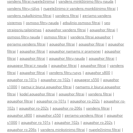
vandens filtrai nugeležinimui
|
vandens minkštinimo filtrų nauda
|
vandens filtrų rūšys
|
nugeležinimo ir vandens monkštinimo filtrai
|
vandens nukalkinimo filtrai
|
vandens filtrai
|
geriamo vandens
sistemos
|
osmoso filtrų nauda
|
atbulinio osmoso filtrai
|
seo
straipsniu talpinimas
|
aquaphor vandens filtrai
|
aquaphor filtrai
|
osmoso filtrų nauda
|
osmoso filtrai
|
vandens filtrai aquaphor
|
geriamo vandens filtrai
|
aquaphor filtrai
|
aquaphor filtrai
|
aquaphor
filtrai
|
aquaphor filtrai
|
aquaphor namams ir pramonei
|
aquaphor
filtrai
|
aquaphor filtrai
|
aquaphor filtrų nauda
|
aquaphor filtrai
|
aquapgor filtrai ir nauda
|
aquaphor filtrai
|
aquaphor filtrai
|
vandens
filtrai
|
aquaphor filtrai
|
vandens filtru rusys
|
aquaphor s800
|
aquaphor ro-101s
|
aquaphor ro-102s
|
aquapgor s550
|
aquaphor
s1000
|
namui ir biurui aquaphor filtrai
|
namams ir biurui aquaphor
filtrai
|
kodel aquaphor filtrai
|
aquaphor filtrai
|
vandens filtrai
|
aquaphor filtrai
|
aquaphor ro-101s
|
aquaphor ro-202s
|
aquaphor ro-
102s
|
aquaphor ro-202s
|
aquaphor ro-206s
|
vandens filtrai
|
aquaphor s800
|
aquaphor s550
|
geriamo vandens filtrai
|
aquaphor
s1000
|
aquaphor ro 101s
|
aquaphor 102s
|
aquaphor ro 202s
|
aquaphor ro 206s
|
vandens minkstinimo filtrai
|
nugeležinimo filtrai
|