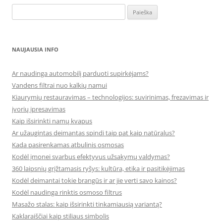
Ieškoti:
NAUJAUSIA INFO
Ar naudinga automobilį parduoti supirkėjams?
Vandens filtrai nuo kalkių namui
Kiaurymių restauravimas – technologijos: suvirinimas, frezavimas ir
įvorių įpresavimas
Kaip išsirinkti namų kvapus
Ar užaugintas deimantas spindi taip pat kaip natūralus?
Kada pasirenkamas atbulinis osmosas
Kodėl įmonei svarbus efektyvus užsakymų valdymas?
360 laipsnių grįžtamasis ryšys: kultūra, etika ir pasitikėjimas
Kodėl deimantai tokie brangūs ir ar jie verti savo kainos?
Kodėl naudinga rinktis osmoso filtrus
Masažo stalas: kaip išsirinkti tinkamiausią variantą?
Kaklaraiščiai kaip stiliaus simbolis