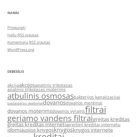
NAMAI
Prisijungti
Įrašų RSS srautas
Komentarų RSS srautas
WordPress.org
DEBESĖLIS
akcijos
akcija
apatinis trikotazas
apatinis trikotazas moterims
atbulinis osmosas
bakterijos kanalizacijai
dovanos
dovanos merginai
baldai
darbo skelbimai
filtrai
dovanos moterims
dovanos vyrams
geriamo vandens filtrai
greitas kreditas
greitas kreditas internetu
greitieji kreditai internetu
knygos
idomiausios knygos
knygos internete
kreditai