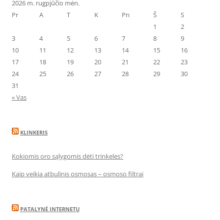
2026 m. rugpjūčio mėn.
Pr
A
T
K
Pn
Š
S
1
2
3
4
5
6
7
8
9
10
11
12
13
14
15
16
17
18
19
20
21
22
23
24
25
26
27
28
29
30
31
« Vas
KLINKERIS
Kokiomis oro sąlygomis dėti trinkeles?
Kaip veikia atbulinis osmosas – osmoso filtrai
PATALYNĖ INTERNETU