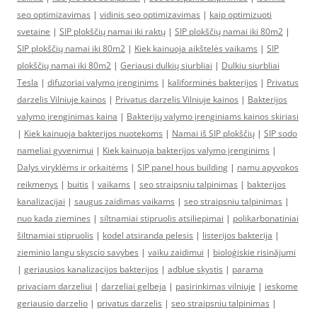
seo optimizavimas
|
vidinis seo optimizavimas
|
kaip optimizuoti
svetaine
|
SIP plokščių namai iki raktų
|
SIP plokščių namai iki 80m2
|
SIP plokščių namai iki 80m2
|
Kiek kainuoja aikštelės vaikams
|
SIP
plokščių namai iki 80m2
|
Geriausi dulkių siurbliai
|
Dulkiu siurbliai
Tesla
|
difuzoriai valymo įrenginims
|
kaliforminės bakterijos
|
Privatus
darzelis Vilniuje kainos
|
Privatus darzelis Vilniuje kainos
|
Bakterijos
valymo įrenginimas kaina
|
Bakterijų valymo įrenginiams kainos skiriasi
|
Kiek kainuoja bakterijos nuotekoms
|
Namai iš SIP plokščių
|
SIP sodo
nameliai gyvenimui
|
Kiek kainuoja bakterijos valymo įrenginims
|
Dalys viryklėms ir orkaitėms
|
SIP panel hous building
|
namu apyvokos
reikmenys
|
buitis
|
vaikams
|
seo straipsniu talpinimas
|
bakterijos
kanalizacijai
|
saugus zaidimas vaikams
|
seo straipsniu talpinimas
|
nuo kada ziemines
|
siltnamiai stipruolis atsiliepimai
|
polikarbonatiniai
šiltnamiai stipruolis
|
kodel atsiranda pelesis
|
listerijos bakterija
|
zieminio langu skyscio savybes
|
vaiku zaidimui
|
bioloģiskie risinājumi
|
geriausios kanalizacijos bakterijos
|
adblue skystis
|
parama
privaciam darzeliui
|
darzeliai gelbeja
|
pasirinkimas vilniuje
|
ieskome
geriausio darzelio
|
privatus darzelis
|
seo straipsniu talpinimas
|