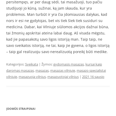
persitempęs, ar per daug sėdi, tai masažuoji, tuo pačiu
studijuoji jo kūną, sužinai, ką jam skauda, kur yra
problemos. Man turbūt ir yra čia įdomiausias dalykas, kad
nors ir esi ne gydytojas, bet vis tiek šiek tiek susiduri su
medicina. Dabar, kai Vilniuje siūlomos akcijos dažnai būna,
tai žmonių apskritai ateina labai daug. Aš visada mėgstu,
kad jie papasakotų savo ligos istoriją man. Taip taip, ne
savo sveikatos istoriją, ne tai, kaip jie gyvena, o ligos istoriją
– taip gal realizuoju savo nerealizuotą poreikį būti medike.
Kategorijos:
Sveikata
| Žymos:
gydomasis masazas
,
kursai kaip
daromas masazas
,
masazas
,
masazas vilniuje
,
masazo specialistai
vilniuje
,
masazuoja vilnius
,
masazuotojai vilnius
|
2021 16 sausio
ĮDOMŪS STRAIPSNAI