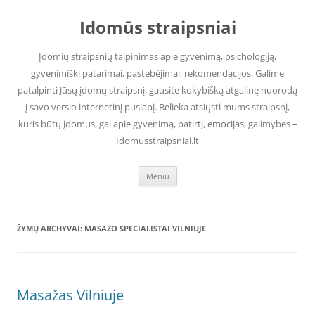
Pereiti
prie
Idomūs straipsniai
turinio
Įdomių straipsnių talpinimas apie gyvenimą, psichologiją,
gyvenimiški patarimai, pastebėjimai, rekomendacijos. Galime
patalpinti Jūsų įdomų straipsnį, gausite kokybišką atgalinę nuorodą
į savo verslo internetinį puslapį. Belieka atsiųsti mums straipsnį,
kuris būtų įdomus, gal apie gyvenimą, patirtį, emocijas, galimybes –
Idomusstraipsniai.lt
Meniu
ŽYMŲ ARCHYVAI:
MASAZO SPECIALISTAI VILNIUJE
Masažas Vilniuje