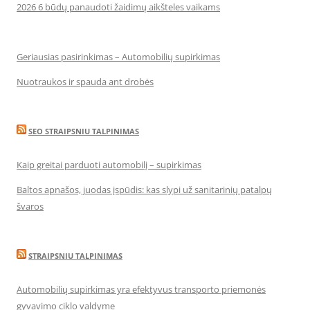
2026 6 būdų panaudoti žaidimų aikšteles vaikams
Geriausias pasirinkimas – Automobilių supirkimas
Nuotraukos ir spauda ant drobės
SEO STRAIPSNIU TALPINIMAS
Kaip greitai parduoti automobilį – supirkimas
Baltos apnašos, juodas įspūdis: kas slypi už sanitarinių patalpų
švaros
STRAIPSNIU TALPINIMAS
Automobilių supirkimas yra efektyvus transporto priemonės
gyvavimo ciklo valdyme