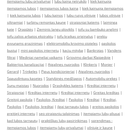
itempiamu lubu privalumai
|
lubu kaina netrukdo
|
kiek kainuoja
itempiamos lubos
|
itempiamos lubos kaina
|
kiek kainuoja itempiamos
|
kiek kainuoja lubos
|
lubu kainos
|
lubu rusys vilniuje
|
lubos vilniuje
|
siltnamiai
|
turbinu remontas kaune
|
straipsniai katems
|
laiminga
kate
|
Orapūtės
|
Zieminis langu ploviklis
|
tofu su bambuko anglimi
|
tofu zalios arbatos ekstraktu
|
tofu kraikas originalus
|
prekiu
gyvunams grazinimas
|
elektromobiliu krovimo stoteles
|
paskolos
bustui
|
mini paskolos internetu
|
kaciu mityba
|
Bankrotas
|
Vandens
filtrai
|
Mediniai nameliai vaikams
|
Griovimo darbai Klaipedoje
|
Bakterijos kanalizacijai
|
Atgalines nuorodos
|
Klinkeris
|
Monier
|
Gerard
|
Trinkeles
|
Pigus kondicionieriai
|
Atgalines nuorodos
|
Spausdintuvu kasetes
|
Statybinės medžiagos
|
Automobiliu prekes
|
Sunu maistas
|
Nuorodos
|
Draskykles katems
|
Kreditai internetu
|
Straipsniai
|
Kreditas internetu
|
Kreditai internetu
|
Greitas kreditas
|
Greitoji paskola
|
Paskolos, Kreditai
|
Paskolos
|
Kreditai
|
Kreditai,
Paskolos
|
Paskolos, kreditai
|
ilgai tarnautų lubos
|
greitos paskolos
|
greitieji internetu
|
seo straipsniu talpinimas
|
įtempiamų lubų pliusai
|
kad lubos tarnautų
|
praktiškas lubų pasirinkimas
|
sprendimas -
įtempiamos lubos
|
įtempiamų lubų privalumai
|
vilniuje ir kaune
|