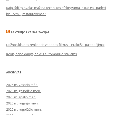
Kaip išdilęs ovalas mažina technikos efektyvumą ir kuo gali padėti
kiaurymių restauravimas?
BAKTERIJOS KANALIZACIJAI
Dažnos klaidos renkantis vandens filtrus – Praktiški pastebėjimai
Kokią nano dangą rinktis automobilio stiklams
ARCHYVAS
2026 m. vasario mėn.
2025 m. gruodžio mėn.
2025 m. spalio mėn.
2025 m. rugsėjo mėn.
2025 m. rugpjūčio mėn.