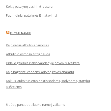
Kokią patalynę pasirinkti vasarai
Pagrindiniai patalynės išmatavimai
FILTRAI NAMUI
Kaip veikia atbulinis osmosas
Atbulinio osmoso filtrų nauda
Didelio geležies kiekio vandenyje poveikis sveikatai
Kaip pagerinti vandens kokybę kavos aparatui
Kokius lauko tualetus rinktis sodams, sodyboms, statybų
aikštelėms
5 būdų panaudoti lauko namelį vaikams