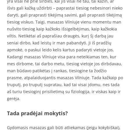
yra visai ne prie širdies, kai jis visai ne tau, tai kažin, ar
išvis gali kažką uždirbti – paprastai tiesiog nebesinori nieko
daryti, gali praprasti tikėjimą savimi, gali praprasti tikėjimą
tiesiog viskuo. Taigi, masazas Vilniuje vienu momentu man
nušvito tiesiog kaip kažkoks išsigelbėjimas, kaip kažkokia
viltis. Netikėtai aš paprašiau draugės, kurį šį darbą jau
seniai dirbo, kad leistų ir man pabandyti. Ji iš pradžių
apmokė, o paskui leido kelis kartus padaryti vietoje jos.
Kadangi masazas Vilniuje visa para neteikiamas ten, kur
mes dirbome, tai darbo metu, tiesiog vietoje jos dirbdavau,
man būdavo patikėtas į rankas, tiesiogine ta žodžio
prasme, atpalaiduojantis masazas Vilniuje. Tada kažkaip po
truputį, po truputį supratau, kad tai visai įdomu, nes tada
aš turiu tiesioginį prisilietimą su fiziologija, ir viskas kaip ir
gerėja.
Tada pradėjai mokytis?
Gydomasis masazas gali būti atliekamas (jeigu kokybiškai),