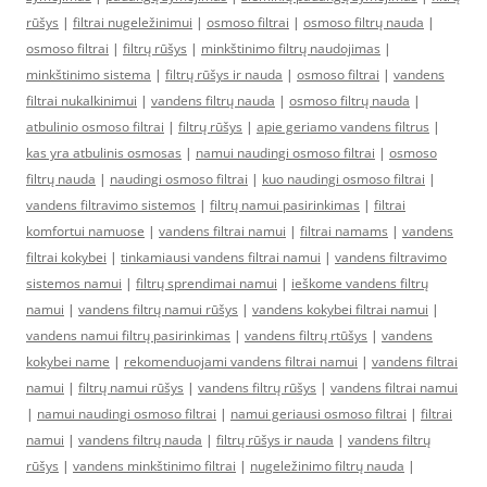
rūšys
|
filtrai nugeležinimui
|
osmoso filtrai
|
osmoso filtrų nauda
|
osmoso filtrai
|
filtrų rūšys
|
minkštinimo filtrų naudojimas
|
minkštinimo sistema
|
filtrų rūšys ir nauda
|
osmoso filtrai
|
vandens
filtrai nukalkinimui
|
vandens filtrų nauda
|
osmoso filtrų nauda
|
atbulinio osmoso filtrai
|
filtrų rūšys
|
apie geriamo vandens filtrus
|
kas yra atbulinis osmosas
|
namui naudingi osmoso filtrai
|
osmoso
filtrų nauda
|
naudingi osmoso filtrai
|
kuo naudingi osmoso filtrai
|
vandens filtravimo sistemos
|
filtrų namui pasirinkimas
|
filtrai
komfortui namuose
|
vandens filtrai namui
|
filtrai namams
|
vandens
filtrai kokybei
|
tinkamiausi vandens filtrai namui
|
vandens filtravimo
sistemos namui
|
filtrų sprendimai namui
|
ieškome vandens filtrų
namui
|
vandens filtrų namui rūšys
|
vandens kokybei filtrai namui
|
vandens namui filtrų pasirinkimas
|
vandens filtrų rtūšys
|
vandens
kokybei name
|
rekomenduojami vandens filtrai namui
|
vandens filtrai
namui
|
filtrų namui rūšys
|
vandens filtrų rūšys
|
vandens filtrai namui
|
namui naudingi osmoso filtrai
|
namui geriausi osmoso filtrai
|
filtrai
namui
|
vandens filtrų nauda
|
filtrų rūšys ir nauda
|
vandens filtrų
rūšys
|
vandens minkštinimo filtrai
|
nugeležinimo filtrų nauda
|