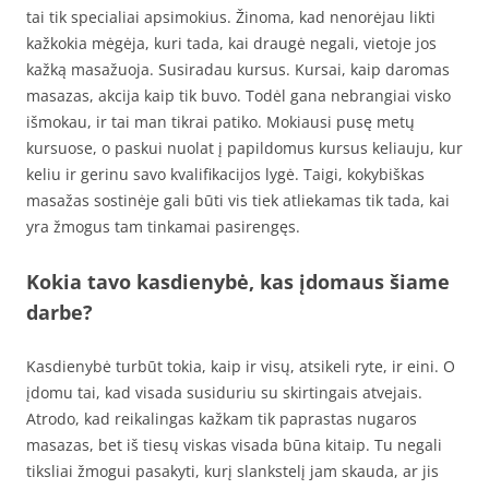
tai tik specialiai apsimokius. Žinoma, kad nenorėjau likti
kažkokia mėgėja, kuri tada, kai draugė negali, vietoje jos
kažką masažuoja. Susiradau kursus. Kursai, kaip daromas
masazas, akcija kaip tik buvo. Todėl gana nebrangiai visko
išmokau, ir tai man tikrai patiko. Mokiausi pusę metų
kursuose, o paskui nuolat į papildomus kursus keliauju, kur
keliu ir gerinu savo kvalifikacijos lygė. Taigi, kokybiškas
masažas sostinėje gali būti vis tiek atliekamas tik tada, kai
yra žmogus tam tinkamai pasirengęs.
Kokia tavo kasdienybė, kas įdomaus šiame
darbe?
Kasdienybė turbūt tokia, kaip ir visų, atsikeli ryte, ir eini. O
įdomu tai, kad visada susiduriu su skirtingais atvejais.
Atrodo, kad reikalingas kažkam tik paprastas nugaros
masazas, bet iš tiesų viskas visada būna kitaip. Tu negali
tiksliai žmogui pasakyti, kurį slankstelį jam skauda, ar jis