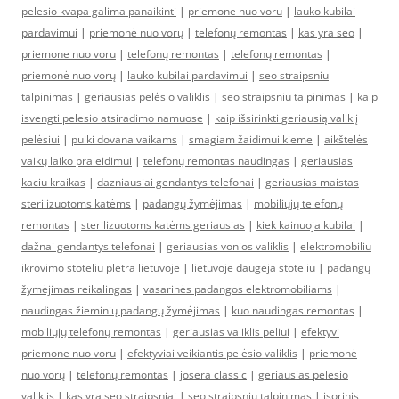
pelesio kvapa galima panaikinti
|
priemone nuo voru
|
lauko kubilai
pardavimui
|
priemonė nuo vorų
|
telefonų remontas
|
kas yra seo
|
priemone nuo voru
|
telefonų remontas
|
telefonų remontas
|
priemonė nuo vorų
|
lauko kubilai pardavimui
|
seo straipsniu
talpinimas
|
geriausias pelėsio valiklis
|
seo straipsniu talpinimas
|
kaip
isvengti pelesio atsiradimo namuose
|
kaip išsirinkti geriausią valiklį
pelėsiui
|
puiki dovana vaikams
|
smagiam žaidimui kieme
|
aikštelės
vaikų laiko praleidimui
|
telefonų remontas naudingas
|
geriausias
kaciu kraikas
|
dazniausiai gendantys telefonai
|
geriausias maistas
sterilizuotoms katėms
|
padangų žymėjimas
|
mobiliųjų telefonų
remontas
|
sterilizuotoms katėms geriausias
|
kiek kainuoja kubilai
|
dažnai gendantys telefonai
|
geriausias vonios valiklis
|
elektromobiliu
ikrovimo stoteliu pletra lietuvoje
|
lietuvoje daugeja stoteliu
|
padangų
žymėjimas reikalingas
|
vasarinės padangos elektromobiliams
|
naudingas žieminių padangų žymėjimas
|
kuo naudingas remontas
|
mobiliųjų telefonų remontas
|
geriausias valiklis peliui
|
efektyvi
priemone nuo voru
|
efektyviai veikiantis pelėsio valiklis
|
priemonė
nuo vorų
|
telefonų remontas
|
josera classic
|
geriausias pelesio
valiklis
|
kas yra seo straipsniai
|
seo straipsniu talpinimas
|
isorinis