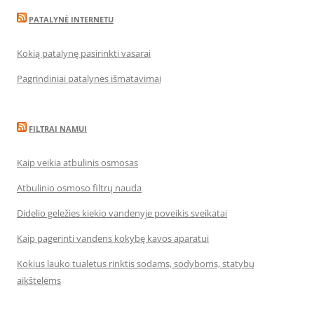
PATALYNĖ INTERNETU
Kokią patalynę pasirinkti vasarai
Pagrindiniai patalynės išmatavimai
FILTRAI NAMUI
Kaip veikia atbulinis osmosas
Atbulinio osmoso filtrų nauda
Didelio geležies kiekio vandenyje poveikis sveikatai
Kaip pagerinti vandens kokybę kavos aparatui
Kokius lauko tualetus rinktis sodams, sodyboms, statybų
aikštelėms