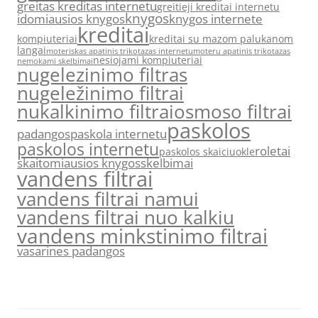
greitas kreditas internetu
greitieji kreditai internetu
knygos
idomiausios knygos
knygos internete
kreditai
kompiuteriai
kreditai su mazom palukanom
langai
moteriskas apatinis trikotazas internetu
moteru apatinis trikotazas
nesiojami kompiuteriai
nemokami skelbimai
nugelezinimo filtras
nugeležinimo filtrai
nukalkinimo filtrai
osmoso filtrai
paskolos
padangos
paskola internetu
paskolos internetu
roletai
paskolos skaiciuokle
skaitomiausios knygos
skelbimai
vandens filtrai
vandens filtrai namui
vandens filtrai nuo kalkiu
vandens minkstinimo filtrai
vasarines padangos