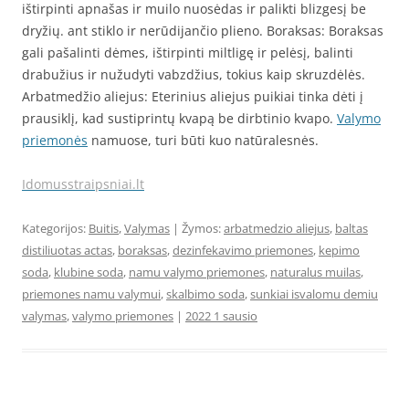
ištirpinti apnašas ir muilo nuosėdas ir palikti blizgesį be
dryžių. ant stiklo ir nerūdijančio plieno. Boraksas: Boraksas
gali pašalinti dėmes, ištirpinti miltligę ir pelėsį, balinti
drabužius ir nužudyti vabzdžius, tokius kaip skruzdėlės.
Arbatmedžio aliejus: Eterinius aliejus puikiai tinka dėti į
prausiklį, kad sustiprintų kvapą be dirbtinio kvapo.
Valymo
priemonės
namuose, turi būti kuo natūralesnės.
Idomusstraipsniai.lt
Kategorijos:
Buitis
,
Valymas
| Žymos:
arbatmedzio aliejus
,
baltas
distiliuotas actas
,
boraksas
,
dezinfekavimo priemones
,
kepimo
soda
,
klubine soda
,
namu valymo priemones
,
naturalus muilas
,
priemones namu valymui
,
skalbimo soda
,
sunkiai isvalomu demiu
valymas
,
valymo priemones
|
2022 1 sausio