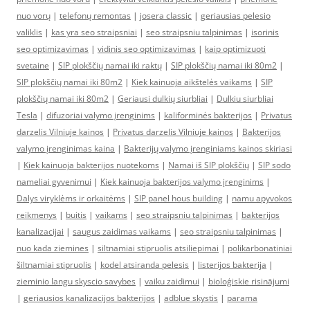
nuo vorų
|
telefonų remontas
|
josera classic
|
geriausias pelesio
valiklis
|
kas yra seo straipsniai
|
seo straipsniu talpinimas
|
isorinis
seo optimizavimas
|
vidinis seo optimizavimas
|
kaip optimizuoti
svetaine
|
SIP plokščių namai iki raktų
|
SIP plokščių namai iki 80m2
|
SIP plokščių namai iki 80m2
|
Kiek kainuoja aikštelės vaikams
|
SIP
plokščių namai iki 80m2
|
Geriausi dulkių siurbliai
|
Dulkiu siurbliai
Tesla
|
difuzoriai valymo įrenginims
|
kaliforminės bakterijos
|
Privatus
darzelis Vilniuje kainos
|
Privatus darzelis Vilniuje kainos
|
Bakterijos
valymo įrenginimas kaina
|
Bakterijų valymo įrenginiams kainos skiriasi
|
Kiek kainuoja bakterijos nuotekoms
|
Namai iš SIP plokščių
|
SIP sodo
nameliai gyvenimui
|
Kiek kainuoja bakterijos valymo įrenginims
|
Dalys viryklėms ir orkaitėms
|
SIP panel hous building
|
namu apyvokos
reikmenys
|
buitis
|
vaikams
|
seo straipsniu talpinimas
|
bakterijos
kanalizacijai
|
saugus zaidimas vaikams
|
seo straipsniu talpinimas
|
nuo kada ziemines
|
siltnamiai stipruolis atsiliepimai
|
polikarbonatiniai
šiltnamiai stipruolis
|
kodel atsiranda pelesis
|
listerijos bakterija
|
zieminio langu skyscio savybes
|
vaiku zaidimui
|
bioloģiskie risinājumi
|
geriausios kanalizacijos bakterijos
|
adblue skystis
|
parama