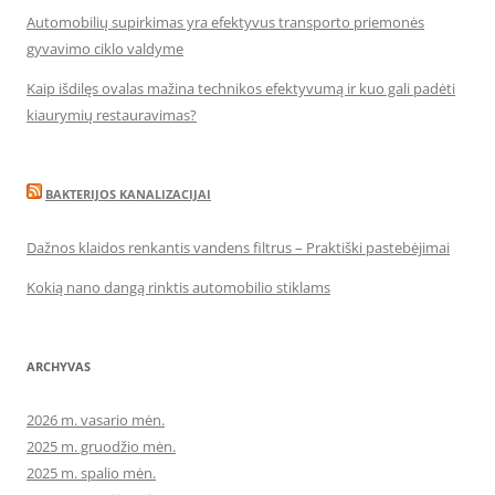
Automobilių supirkimas yra efektyvus transporto priemonės
gyvavimo ciklo valdyme
Kaip išdilęs ovalas mažina technikos efektyvumą ir kuo gali padėti
kiaurymių restauravimas?
BAKTERIJOS KANALIZACIJAI
Dažnos klaidos renkantis vandens filtrus – Praktiški pastebėjimai
Kokią nano dangą rinktis automobilio stiklams
ARCHYVAS
2026 m. vasario mėn.
2025 m. gruodžio mėn.
2025 m. spalio mėn.