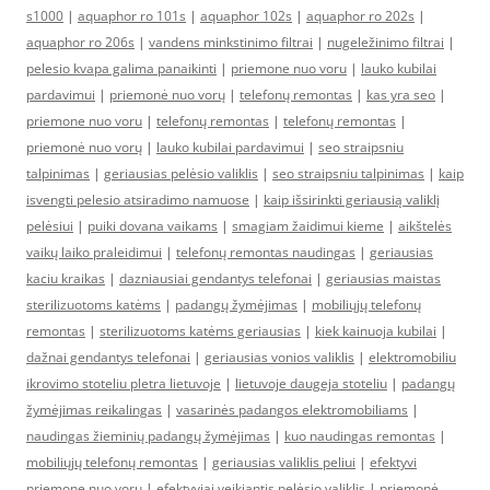
s1000
|
aquaphor ro 101s
|
aquaphor 102s
|
aquaphor ro 202s
|
aquaphor ro 206s
|
vandens minkstinimo filtrai
|
nugeležinimo filtrai
|
pelesio kvapa galima panaikinti
|
priemone nuo voru
|
lauko kubilai
pardavimui
|
priemonė nuo vorų
|
telefonų remontas
|
kas yra seo
|
priemone nuo voru
|
telefonų remontas
|
telefonų remontas
|
priemonė nuo vorų
|
lauko kubilai pardavimui
|
seo straipsniu
talpinimas
|
geriausias pelėsio valiklis
|
seo straipsniu talpinimas
|
kaip
isvengti pelesio atsiradimo namuose
|
kaip išsirinkti geriausią valiklį
pelėsiui
|
puiki dovana vaikams
|
smagiam žaidimui kieme
|
aikštelės
vaikų laiko praleidimui
|
telefonų remontas naudingas
|
geriausias
kaciu kraikas
|
dazniausiai gendantys telefonai
|
geriausias maistas
sterilizuotoms katėms
|
padangų žymėjimas
|
mobiliųjų telefonų
remontas
|
sterilizuotoms katėms geriausias
|
kiek kainuoja kubilai
|
dažnai gendantys telefonai
|
geriausias vonios valiklis
|
elektromobiliu
ikrovimo stoteliu pletra lietuvoje
|
lietuvoje daugeja stoteliu
|
padangų
žymėjimas reikalingas
|
vasarinės padangos elektromobiliams
|
naudingas žieminių padangų žymėjimas
|
kuo naudingas remontas
|
mobiliųjų telefonų remontas
|
geriausias valiklis peliui
|
efektyvi
priemone nuo voru
|
efektyviai veikiantis pelėsio valiklis
|
priemonė