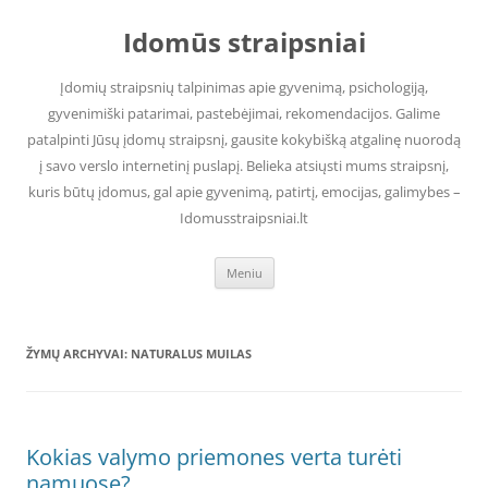
Pereiti
prie
Idomūs straipsniai
turinio
Įdomių straipsnių talpinimas apie gyvenimą, psichologiją,
gyvenimiški patarimai, pastebėjimai, rekomendacijos. Galime
patalpinti Jūsų įdomų straipsnį, gausite kokybišką atgalinę nuorodą
į savo verslo internetinį puslapį. Belieka atsiųsti mums straipsnį,
kuris būtų įdomus, gal apie gyvenimą, patirtį, emocijas, galimybes –
Idomusstraipsniai.lt
Meniu
ŽYMŲ ARCHYVAI:
NATURALUS MUILAS
Kokias valymo priemones verta turėti
namuose?