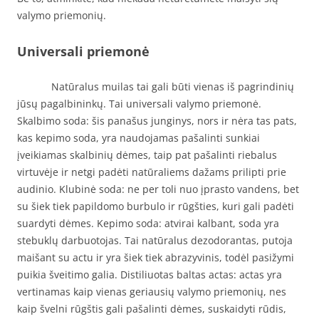
valymo priemonių.
Universali priemonė
Natūralus muilas tai gali būti vienas iš pagrindinių
jūsų pagalbininkų. Tai universali valymo priemonė.
Skalbimo soda: šis panašus junginys, nors ir nėra tas pats,
kas kepimo soda, yra naudojamas pašalinti sunkiai
įveikiamas skalbinių dėmes, taip pat pašalinti riebalus
virtuvėje ir netgi padėti natūraliems dažams prilipti prie
audinio. Klubinė soda: ne per toli nuo įprasto vandens, bet
su šiek tiek papildomo burbulo ir rūgšties, kuri gali padėti
suardyti dėmes. Kepimo soda: atvirai kalbant, soda yra
stebuklų darbuotojas. Tai natūralus dezodorantas, putoja
maišant su actu ir yra šiek tiek abrazyvinis, todėl pasižymi
puikia šveitimo galia. Distiliuotas baltas actas: actas yra
vertinamas kaip vienas geriausių valymo priemonių, nes
kaip švelni rūgštis gali pašalinti dėmes, suskaidyti rūdis,