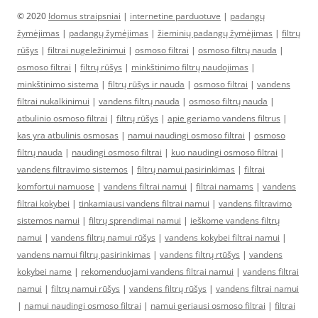
© 2020
Idomus straipsniai
|
internetine parduotuve
|
padangų
žymėjimas
|
padangų žymėjimas
|
žieminių padangų žymėjimas
|
filtrų
rūšys
|
filtrai nugeležinimui
|
osmoso filtrai
|
osmoso filtrų nauda
|
osmoso filtrai
|
filtrų rūšys
|
minkštinimo filtrų naudojimas
|
minkštinimo sistema
|
filtrų rūšys ir nauda
|
osmoso filtrai
|
vandens
filtrai nukalkinimui
|
vandens filtrų nauda
|
osmoso filtrų nauda
|
atbulinio osmoso filtrai
|
filtrų rūšys
|
apie geriamo vandens filtrus
|
kas yra atbulinis osmosas
|
namui naudingi osmoso filtrai
|
osmoso
filtrų nauda
|
naudingi osmoso filtrai
|
kuo naudingi osmoso filtrai
|
vandens filtravimo sistemos
|
filtrų namui pasirinkimas
|
filtrai
komfortui namuose
|
vandens filtrai namui
|
filtrai namams
|
vandens
filtrai kokybei
|
tinkamiausi vandens filtrai namui
|
vandens filtravimo
sistemos namui
|
filtrų sprendimai namui
|
ieškome vandens filtrų
namui
|
vandens filtrų namui rūšys
|
vandens kokybei filtrai namui
|
vandens namui filtrų pasirinkimas
|
vandens filtrų rtūšys
|
vandens
kokybei name
|
rekomenduojami vandens filtrai namui
|
vandens filtrai
namui
|
filtrų namui rūšys
|
vandens filtrų rūšys
|
vandens filtrai namui
|
namui naudingi osmoso filtrai
|
namui geriausi osmoso filtrai
|
filtrai