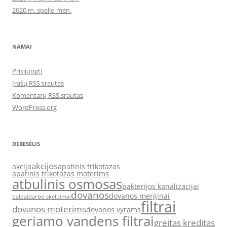
2020 m. spalio mėn.
NAMAI
Prisijungti
Įrašų RSS srautas
Komentarų RSS srautas
WordPress.org
DEBESĖLIS
akcijos
akcija
apatinis trikotazas
apatinis trikotazas moterims
atbulinis osmosas
bakterijos kanalizacijai
dovanos
dovanos merginai
baldai
darbo skelbimai
filtrai
dovanos moterims
dovanos vyrams
geriamo vandens filtrai
greitas kreditas