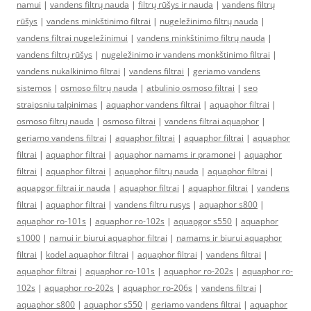
namui
|
vandens filtrų nauda
|
filtrų rūšys ir nauda
|
vandens filtrų
rūšys
|
vandens minkštinimo filtrai
|
nugeležinimo filtrų nauda
|
vandens filtrai nugeležinimui
|
vandens minkštinimo filtrų nauda
|
vandens filtrų rūšys
|
nugeležinimo ir vandens monkštinimo filtrai
|
vandens nukalkinimo filtrai
|
vandens filtrai
|
geriamo vandens
sistemos
|
osmoso filtrų nauda
|
atbulinio osmoso filtrai
|
seo
straipsniu talpinimas
|
aquaphor vandens filtrai
|
aquaphor filtrai
|
osmoso filtrų nauda
|
osmoso filtrai
|
vandens filtrai aquaphor
|
geriamo vandens filtrai
|
aquaphor filtrai
|
aquaphor filtrai
|
aquaphor
filtrai
|
aquaphor filtrai
|
aquaphor namams ir pramonei
|
aquaphor
filtrai
|
aquaphor filtrai
|
aquaphor filtrų nauda
|
aquaphor filtrai
|
aquapgor filtrai ir nauda
|
aquaphor filtrai
|
aquaphor filtrai
|
vandens
filtrai
|
aquaphor filtrai
|
vandens filtru rusys
|
aquaphor s800
|
aquaphor ro-101s
|
aquaphor ro-102s
|
aquapgor s550
|
aquaphor
s1000
|
namui ir biurui aquaphor filtrai
|
namams ir biurui aquaphor
filtrai
|
kodel aquaphor filtrai
|
aquaphor filtrai
|
vandens filtrai
|
aquaphor filtrai
|
aquaphor ro-101s
|
aquaphor ro-202s
|
aquaphor ro-
102s
|
aquaphor ro-202s
|
aquaphor ro-206s
|
vandens filtrai
|
aquaphor s800
|
aquaphor s550
|
geriamo vandens filtrai
|
aquaphor