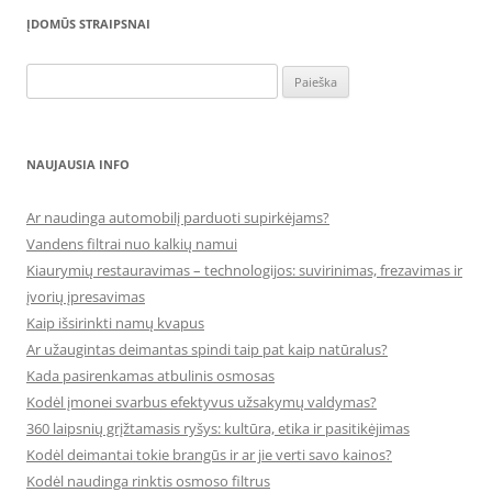
ĮDOMŪS STRAIPSNAI
Ieškoti:
NAUJAUSIA INFO
Ar naudinga automobilį parduoti supirkėjams?
Vandens filtrai nuo kalkių namui
Kiaurymių restauravimas – technologijos: suvirinimas, frezavimas ir
įvorių įpresavimas
Kaip išsirinkti namų kvapus
Ar užaugintas deimantas spindi taip pat kaip natūralus?
Kada pasirenkamas atbulinis osmosas
Kodėl įmonei svarbus efektyvus užsakymų valdymas?
360 laipsnių grįžtamasis ryšys: kultūra, etika ir pasitikėjimas
Kodėl deimantai tokie brangūs ir ar jie verti savo kainos?
Kodėl naudinga rinktis osmoso filtrus