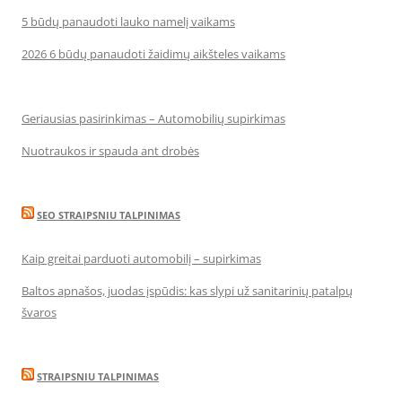
5 būdų panaudoti lauko namelį vaikams
2026 6 būdų panaudoti žaidimų aikšteles vaikams
Geriausias pasirinkimas – Automobilių supirkimas
Nuotraukos ir spauda ant drobės
SEO STRAIPSNIU TALPINIMAS
Kaip greitai parduoti automobilį – supirkimas
Baltos apnašos, juodas įspūdis: kas slypi už sanitarinių patalpų
švaros
STRAIPSNIU TALPINIMAS