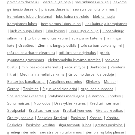
privaciam darzeliui
|
darzeliai gelbeja
|
pasirinkimas vilniuje
|
ieskome
geriausio darzelio
|
privatus darzelis
|
seo straipsniu talpinimas
|
itempiamu lubu privalumai
|
lubu kaina netrukdo
|
kiek kainuoja
itempiamos lubos
|
itempiamos lubos kaina
|
kiek kainuoja itempiamos
|
kiek kainuoja lubos
|
lubu kainos
|
lubu rusys vilniuje
|
lubos vilniuje
|
siltnamiai
|
turbinu remontas kaune
|
straipsniai katems
|
laiminga
kate
|
Orapūtės
|
Zieminis langu ploviklis
|
tofu su bambuko anglimi
|
tofu zalios arbatos ekstraktu
|
tofu kraikas originalus
|
prekiu
gyvunams grazinimas
|
elektromobiliu krovimo stoteles
|
paskolos
bustui
|
mini paskolos internetu
|
kaciu mityba
|
Bankrotas
|
Vandens
filtrai
|
Mediniai nameliai vaikams
|
Griovimo darbai Klaipedoje
|
Bakterijos kanalizacijai
|
Atgalines nuorodos
|
Klinkeris
|
Monier
|
Gerard
|
Trinkeles
|
Pigus kondicionieriai
|
Atgalines nuorodos
|
Spausdintuvu kasetes
|
Statybinės medžiagos
|
Automobiliu prekes
|
Sunu maistas
|
Nuorodos
|
Draskykles katems
|
Kreditai internetu
|
Straipsniai
|
Kreditas internetu
|
Kreditai internetu
|
Greitas kreditas
|
Greitoji paskola
|
Paskolos, Kreditai
|
Paskolos
|
Kreditai
|
Kreditai,
Paskolos
|
Paskolos, kreditai
|
ilgai tarnautų lubos
|
greitos paskolos
|
greitieji internetu
|
seo straipsniu talpinimas
|
įtempiamų lubų pliusai
|