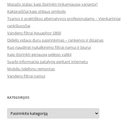
Masažo stalas: kaip išsirinkti tinkamiausią variantą?
Kaklaraiščiai kaip stiliaus simbolis
Tvarios ir praktiškos alternatyvos profesionalams – Vienkartiniai
rankšluosčiai
Vandens filtrai Aquaphor S800
Didelis vidaus durų pasirinkimas – rankenos ir dizainas
Kuo naudingi nukalkinimo filtrai namui ir biurui
Kaip išsirinkti geriausią pelėsio valiklį
Svarbi informacija patalyne perkant internetu
Mobilių telefonų remontas
Vandens filtrai namui
KATEGORIJOS
Kategorijos