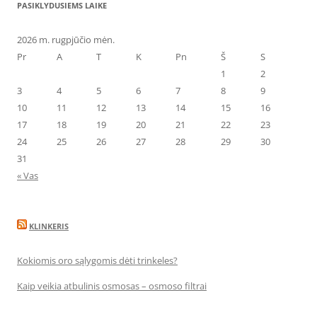
PASIKLYDUSIEMS LAIKE
2026 m. rugpjūčio mėn.
Pr
A
T
K
Pn
Š
S
1
2
3
4
5
6
7
8
9
10
11
12
13
14
15
16
17
18
19
20
21
22
23
24
25
26
27
28
29
30
31
« Vas
KLINKERIS
Kokiomis oro sąlygomis dėti trinkeles?
Kaip veikia atbulinis osmosas – osmoso filtrai