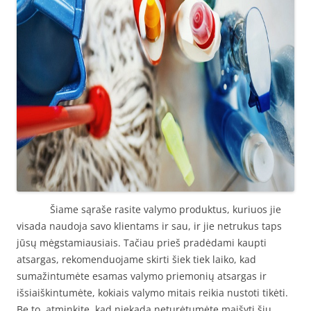
Šiame sąraše rasite valymo produktus, kuriuos jie
visada naudoja savo klientams ir sau, ir jie netrukus taps
jūsų mėgstamiausiais. Tačiau prieš pradėdami kaupti
atsargas, rekomenduojame skirti šiek tiek laiko, kad
sumažintumėte esamas valymo priemonių atsargas ir
išsiaiškintumėte, kokiais valymo mitais reikia nustoti tikėti.
Be to, atminkite, kad niekada neturėtumėte maišyti šių