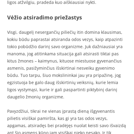
ligos atžvilgiu, pradeda kuo aiškiausiai nykti.
Vėžio atsiradimo priežastys
Visgi, daugelį nesergančių piliečių itin domina klausimas,
kokiu būdu paprastai atsiranda odos vezys, kaip atpazinti
tokio pobūdžio darinį savo organizme. Juk dažniausiai yra
manoma, jog atitinkama situacija gali atsirasti tiktai pas
kitus žmones – kaimynus, kituose miestuose gyvenančius
asmenis, pasižyminčius išskirtinai nesveiku gyvenimo
būdu. Tuo tarpu, šiuo mokslininkai jau yra pripažinę, jog
egzistuoja be galo daug išskirtinių veiksnių, kurie lemia
ligos vystymąsi, kurie ir gali paspartinti piktybinį darinį
daugelio žmonių organizme.
Pavyzdžiui, tikrai ne vienas įprastą dieną išgyvenantis
pilietis visiškai pamiršta, kas gi yra tas odos vezys,
apgamas, atsiradęs bei pradėjęs nuolat keisti savo išvaizdą
ant šio asmens kūno jam visiškai nieko nesako. Ir tik