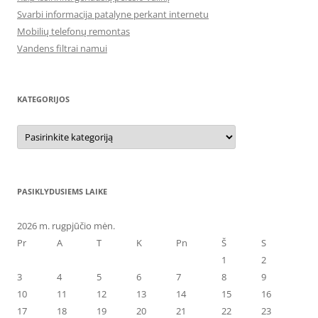
Svarbi informacija patalyne perkant internetu
Mobilių telefonų remontas
Vandens filtrai namui
KATEGORIJOS
Kategorijos
PASIKLYDUSIEMS LAIKE
2026 m. rugpjūčio mėn.
Pr
A
T
K
Pn
Š
S
1
2
3
4
5
6
7
8
9
10
11
12
13
14
15
16
17
18
19
20
21
22
23