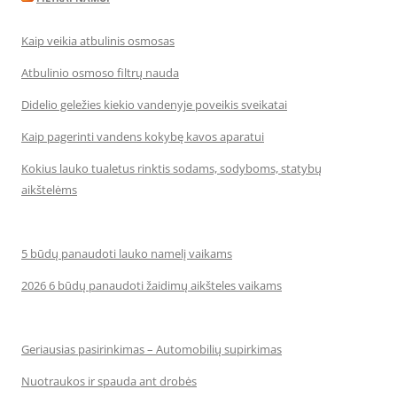
Kaip veikia atbulinis osmosas
Atbulinio osmoso filtrų nauda
Didelio geležies kiekio vandenyje poveikis sveikatai
Kaip pagerinti vandens kokybę kavos aparatui
Kokius lauko tualetus rinktis sodams, sodyboms, statybų
aikštelėms
5 būdų panaudoti lauko namelį vaikams
2026 6 būdų panaudoti žaidimų aikšteles vaikams
Geriausias pasirinkimas – Automobilių supirkimas
Nuotraukos ir spauda ant drobės