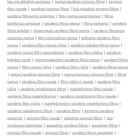
kas yra atbulinis osmosas
|
namui naudingi osmoso filtrai
|
osmoso
filtrų nauda
|
naudingi osmoso filtrai
|
kuo naudingi osmoso filtrai
|
vandens filtravimo sistemos
|
filtrų namui pasirinkimas
|
filtrai
komfortui namuose
|
vandens filtrai namui
|
filtrai namams
|
vandens
filtrai kokybei
|
tinkamiausi vandens filtrai namui
|
vandens filtravimo
sistemos namui
|
filtrų sprendimai namui
|
ieškome vandens filtrų
namui
|
vandens filtrų namui rūšys
|
vandens kokybei filtrai namui
|
vandens namui filtrų pasirinkimas
|
vandens filtrų rtūšys
|
vandens
kokybei name
|
rekomenduojami vandens filtrai namui
|
vandens filtrai
namui
|
filtrų namui rūšys
|
vandens filtrų rūšys
|
vandens filtrai namui
|
namui naudingi osmoso filtrai
|
namui geriausi osmoso filtrai
|
filtrai
namui
|
vandens filtrų nauda
|
filtrų rūšys ir nauda
|
vandens filtrų
rūšys
|
vandens minkštinimo filtrai
|
nugeležinimo filtrų nauda
|
vandens filtrai nugeležinimui
|
vandens minkštinimo filtrų nauda
|
vandens filtrų rūšys
|
nugeležinimo ir vandens monkštinimo filtrai
|
vandens nukalkinimo filtrai
|
vandens filtrai
|
geriamo vandens
sistemos
|
osmoso filtrų nauda
|
atbulinio osmoso filtrai
|
seo
straipsniu talpinimas
|
aquaphor vandens filtrai
|
aquaphor filtrai
|
osmoso filtrų nauda
|
osmoso filtrai
|
vandens filtrai aquaphor
|