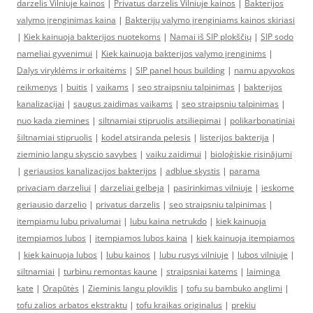
darzelis Vilniuje kainos
|
Privatus darzelis Vilniuje kainos
|
Bakterijos
valymo įrenginimas kaina
|
Bakterijų valymo įrenginiams kainos skiriasi
|
Kiek kainuoja bakterijos nuotekoms
|
Namai iš SIP plokščių
|
SIP sodo
nameliai gyvenimui
|
Kiek kainuoja bakterijos valymo įrenginims
|
Dalys viryklėms ir orkaitėms
|
SIP panel hous building
|
namu apyvokos
reikmenys
|
buitis
|
vaikams
|
seo straipsniu talpinimas
|
bakterijos
kanalizacijai
|
saugus zaidimas vaikams
|
seo straipsniu talpinimas
|
nuo kada ziemines
|
siltnamiai stipruolis atsiliepimai
|
polikarbonatiniai
šiltnamiai stipruolis
|
kodel atsiranda pelesis
|
listerijos bakterija
|
zieminio langu skyscio savybes
|
vaiku zaidimui
|
bioloģiskie risinājumi
|
geriausios kanalizacijos bakterijos
|
adblue skystis
|
parama
privaciam darzeliui
|
darzeliai gelbeja
|
pasirinkimas vilniuje
|
ieskome
geriausio darzelio
|
privatus darzelis
|
seo straipsniu talpinimas
|
itempiamu lubu privalumai
|
lubu kaina netrukdo
|
kiek kainuoja
itempiamos lubos
|
itempiamos lubos kaina
|
kiek kainuoja itempiamos
|
kiek kainuoja lubos
|
lubu kainos
|
lubu rusys vilniuje
|
lubos vilniuje
|
siltnamiai
|
turbinu remontas kaune
|
straipsniai katems
|
laiminga
kate
|
Orapūtės
|
Zieminis langu ploviklis
|
tofu su bambuko anglimi
|
tofu zalios arbatos ekstraktu
|
tofu kraikas originalus
|
prekiu