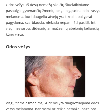
Odos vėžys. Iš tiesų nemažą skaičių šiuolaikiniame
pasaulyje gyvenančių žmonių be galo gąsdina odos vezys
melanoma, kuri daugeliu atvejų yra tikrai labai gerai
pagydoma, svarbiausia, niekada nepamiršti pasitikrinti
visų, nesvarbu, didesnių ar mažesnių abejonių keliančių
kūno vietų.
Odos vėžys
Visgi, tiems asmenims, kuriems yra diagnozuojama odos
vezys melanoma, paprastai prireikia nemažai pagalbos