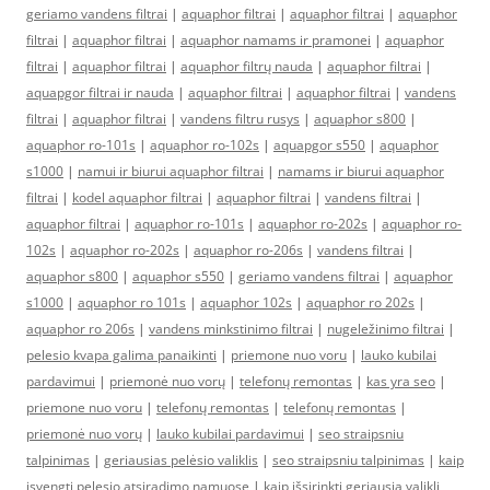
geriamo vandens filtrai
|
aquaphor filtrai
|
aquaphor filtrai
|
aquaphor
filtrai
|
aquaphor filtrai
|
aquaphor namams ir pramonei
|
aquaphor
filtrai
|
aquaphor filtrai
|
aquaphor filtrų nauda
|
aquaphor filtrai
|
aquapgor filtrai ir nauda
|
aquaphor filtrai
|
aquaphor filtrai
|
vandens
filtrai
|
aquaphor filtrai
|
vandens filtru rusys
|
aquaphor s800
|
aquaphor ro-101s
|
aquaphor ro-102s
|
aquapgor s550
|
aquaphor
s1000
|
namui ir biurui aquaphor filtrai
|
namams ir biurui aquaphor
filtrai
|
kodel aquaphor filtrai
|
aquaphor filtrai
|
vandens filtrai
|
aquaphor filtrai
|
aquaphor ro-101s
|
aquaphor ro-202s
|
aquaphor ro-
102s
|
aquaphor ro-202s
|
aquaphor ro-206s
|
vandens filtrai
|
aquaphor s800
|
aquaphor s550
|
geriamo vandens filtrai
|
aquaphor
s1000
|
aquaphor ro 101s
|
aquaphor 102s
|
aquaphor ro 202s
|
aquaphor ro 206s
|
vandens minkstinimo filtrai
|
nugeležinimo filtrai
|
pelesio kvapa galima panaikinti
|
priemone nuo voru
|
lauko kubilai
pardavimui
|
priemonė nuo vorų
|
telefonų remontas
|
kas yra seo
|
priemone nuo voru
|
telefonų remontas
|
telefonų remontas
|
priemonė nuo vorų
|
lauko kubilai pardavimui
|
seo straipsniu
talpinimas
|
geriausias pelėsio valiklis
|
seo straipsniu talpinimas
|
kaip
isvengti pelesio atsiradimo namuose
|
kaip išsirinkti geriausią valiklį