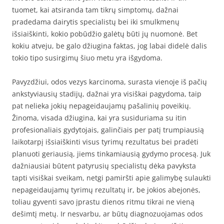
tuomet, kai atsiranda tam tikrų simptomų, dažnai
pradedama dairytis specialistų bei iki smulkmenų
išsiaiškinti, kokio pobūdžio galėtų būti jų nuomonė. Bet
kokiu atveju, be galo džiugina faktas, jog labai didelė dalis
tokio tipo susirgimų šiuo metu yra išgydoma.
Pavyzdžiui, odos vezys karcinoma, surasta vienoje iš pačių
ankstyviausių stadijų, dažnai yra visiškai pagydoma, taip
pat nelieka jokių nepageidaujamų pašalinių poveikių.
Žinoma, visada džiugina, kai yra susiduriama su itin
profesionaliais gydytojais, galinčiais per patį trumpiausią
laikotarpį išsiaiškinti visus tyrimų rezultatus bei pradėti
planuoti geriausią, jiems tinkamiausią gydymo procesą. Juk
dažniausiai būtent patyrusių specialistų dėka pavyksta
tapti visiškai sveikam, netgi pamiršti apie galimybę sulaukti
nepageidaujamų tyrimų rezultatų ir, be jokios abejonės,
toliau gyventi savo įprastu dienos ritmu tikrai ne vieną
dešimtį metų. Ir nesvarbu, ar būtų diagnozuojamas odos