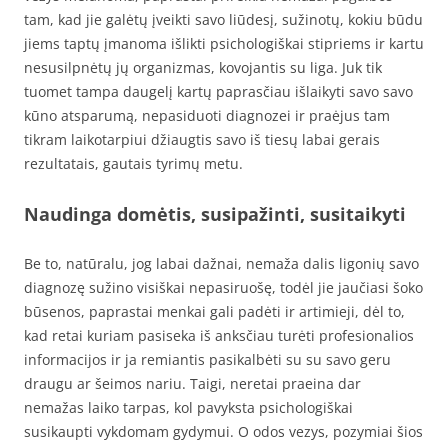
tam, kad jie galėtų įveikti savo liūdesį, sužinotų, kokiu būdu
jiems taptų įmanoma išlikti psichologiškai stipriems ir kartu
nesusilpnėtų jų organizmas, kovojantis su liga. Juk tik
tuomet tampa daugelį kartų paprasčiau išlaikyti savo savo
kūno atsparumą, nepasiduoti diagnozei ir praėjus tam
tikram laikotarpiui džiaugtis savo iš tiesų labai gerais
rezultatais, gautais tyrimų metu.
Naudinga domėtis, susipažinti, susitaikyti
Be to, natūralu, jog labai dažnai, nemaža dalis ligonių savo
diagnozę sužino visiškai nepasiruošę, todėl jie jaučiasi šoko
būsenos, paprastai menkai gali padėti ir artimieji, dėl to,
kad retai kuriam pasiseka iš anksčiau turėti profesionalios
informacijos ir ja remiantis pasikalbėti su su savo geru
draugu ar šeimos nariu. Taigi, neretai praeina dar
nemažas laiko tarpas, kol pavyksta psichologiškai
susikaupti vykdomam gydymui. O odos vezys, pozymiai šios