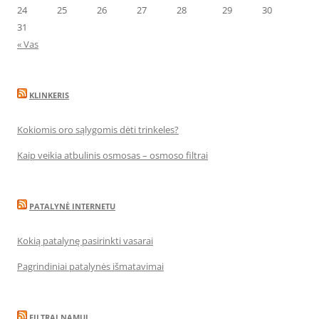
24
25
26
27
28
29
30
31
« Vas
KLINKERIS
Kokiomis oro sąlygomis dėti trinkeles?
Kaip veikia atbulinis osmosas – osmoso filtrai
PATALYNĖ INTERNETU
Kokią patalynę pasirinkti vasarai
Pagrindiniai patalynės išmatavimai
FILTRAI NAMUI