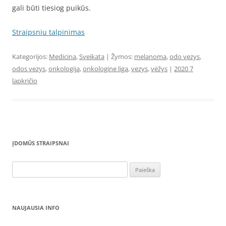
gali būti tiesiog puikūs.
Straipsniu talpinimas
Kategorijos:
Medicina
,
Sveikata
| Žymos:
melanoma
,
odo vezys
,
odos vezys
,
onkologija
,
onkologine liga
,
vezys
,
vėžys
|
2020 7
lapkričio
ĮDOMŪS STRAIPSNAI
Ieškoti:
NAUJAUSIA INFO