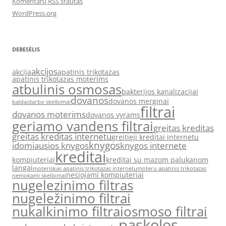
Komentarų RSS srautas
WordPress.org
DEBESĖLIS
akcijos
akcija
apatinis trikotazas
apatinis trikotazas moterims
atbulinis osmosas
bakterijos kanalizacijai
dovanos
dovanos merginai
baldai
darbo skelbimai
filtrai
dovanos moterims
dovanos vyrams
geriamo vandens filtrai
greitas kreditas
greitas kreditas internetu
greitieji kreditai internetu
knygos
idomiausios knygos
knygos internete
kreditai
kompiuteriai
kreditai su mazom palukanom
langai
moteriskas apatinis trikotazas internetu
moteru apatinis trikotazas
nesiojami kompiuteriai
nemokami skelbimai
nugelezinimo filtras
nugeležinimo filtrai
nukalkinimo filtrai
osmoso filtrai
paskolos