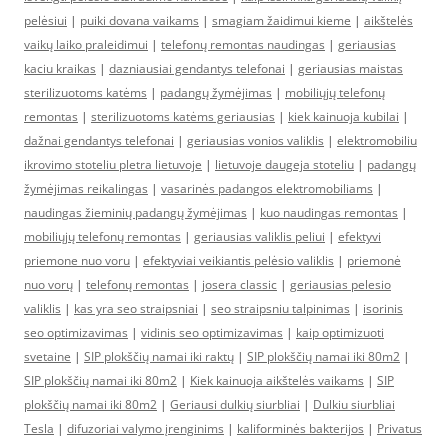
pelėsiui
|
puiki dovana vaikams
|
smagiam žaidimui kieme
|
aikštelės
vaikų laiko praleidimui
|
telefonų remontas naudingas
|
geriausias
kaciu kraikas
|
dazniausiai gendantys telefonai
|
geriausias maistas
sterilizuotoms katėms
|
padangų žymėjimas
|
mobiliųjų telefonų
remontas
|
sterilizuotoms katėms geriausias
|
kiek kainuoja kubilai
|
dažnai gendantys telefonai
|
geriausias vonios valiklis
|
elektromobiliu
ikrovimo stoteliu pletra lietuvoje
|
lietuvoje daugeja stoteliu
|
padangų
žymėjimas reikalingas
|
vasarinės padangos elektromobiliams
|
naudingas žieminių padangų žymėjimas
|
kuo naudingas remontas
|
mobiliųjų telefonų remontas
|
geriausias valiklis peliui
|
efektyvi
priemone nuo voru
|
efektyviai veikiantis pelėsio valiklis
|
priemonė
nuo vorų
|
telefonų remontas
|
josera classic
|
geriausias pelesio
valiklis
|
kas yra seo straipsniai
|
seo straipsniu talpinimas
|
isorinis
seo optimizavimas
|
vidinis seo optimizavimas
|
kaip optimizuoti
svetaine
|
SIP plokščių namai iki raktų
|
SIP plokščių namai iki 80m2
|
SIP plokščių namai iki 80m2
|
Kiek kainuoja aikštelės vaikams
|
SIP
plokščių namai iki 80m2
|
Geriausi dulkių siurbliai
|
Dulkiu siurbliai
Tesla
|
difuzoriai valymo įrenginims
|
kaliforminės bakterijos
|
Privatus