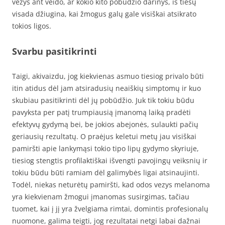
vezys ant veido, ar kokio kito pobūdžio darinys, iš tiesų
visada džiugina, kai žmogus galų gale visiškai atsikrato
tokios ligos.
Svarbu pasitikrinti
Taigi, akivaizdu, jog kiekvienas asmuo tiesiog privalo būti
itin atidus dėl jam atsiradusių neaiškių simptomų ir kuo
skubiau pasitikrinti dėl jų pobūdžio. Juk tik tokiu būdu
pavyksta per patį trumpiausią įmanomą laiką pradėti
efektyvų gydymą bei, be jokios abejonės, sulaukti pačių
geriausių rezultatų. O praėjus keletui metų jau visiškai
pamiršti apie lankymąsi tokio tipo lipų gydymo skyriuje,
tiesiog stengtis profilaktiškai išvengti pavojingų veiksnių ir
tokiu būdu būti ramiam dėl galimybės ligai atsinaujinti.
Todėl, niekas neturėtų pamiršti, kad odos vezys melanoma
yra kiekvienam žmogui įmanomas susirgimas, tačiau
tuomet, kai į jį yra žvelgiama rimtai, domintis profesionalų
nuomone, galima teigti, jog rezultatai netgi labai dažnai