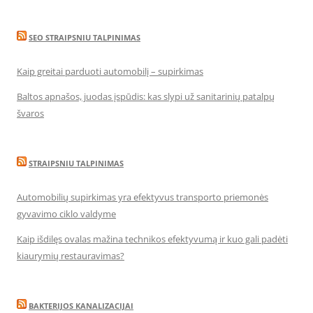
SEO STRAIPSNIU TALPINIMAS
Kaip greitai parduoti automobilį – supirkimas
Baltos apnašos, juodas įspūdis: kas slypi už sanitarinių patalpų
švaros
STRAIPSNIU TALPINIMAS
Automobilių supirkimas yra efektyvus transporto priemonės
gyvavimo ciklo valdyme
Kaip išdilęs ovalas mažina technikos efektyvumą ir kuo gali padėti
kiaurymių restauravimas?
BAKTERIJOS KANALIZACIJAI