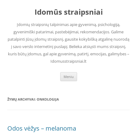
Pereiti
prie
Idomūs straipsniai
turinio
Įdomių straipsnių talpinimas apie gyvenimą, psichologiją,
gyvenimiški patarimai, pastebėjimai, rekomendacijos. Galime
patalpinti Jūsų įdomų straipsnį, gausite kokybišką atgalinę nuorodą
į savo verslo internetinį puslapį. Belieka atsiųsti mums straipsnį,
kuris būtų įdomus, gal apie gyvenimą, patirtį, emocijas, galimybes –
Idomusstraipsniai.lt
Meniu
ŽYMŲ ARCHYVAI:
ONKOLOGIJA
Odos vėžys – melanoma