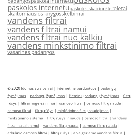
padangos
paskola internetu
paskolos internetu
roletai
paskolos skaiciuokle
skaitomiausios knygos
skelbimai
vandens filtrai
vandens filtrai namui
vandens filtrai nuo kalkiu
vandens minkstinimo filtrai
vasarines padangos
© 2020
Idomus straipsniai
|
internetine parduotuve
|
padangų
žymėjimas
|
padangų žymėjimas
|
žieminių padangų žymėjimas
|
filtrų
rūšys
|
filtrai nugeležinimui
|
osmoso filtrai
|
osmoso filtrų nauda
|
osmoso filtrai
|
filtrų rūšys
|
minkštinimo filtrų naudojimas
|
minkštinimo sistema
|
filtrų rūšys ir nauda
|
osmoso filtrai
|
vandens
filtrai nukalkinimui
|
vandens filtrų nauda
|
osmoso filtrų nauda
|
atbulinio osmoso filtrai
|
filtrų rūšys
|
apie geriamo vandens filtrus
|