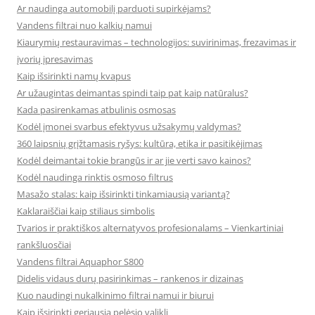
Ar naudinga automobilį parduoti supirkėjams?
Vandens filtrai nuo kalkių namui
Kiaurymių restauravimas – technologijos: suvirinimas, frezavimas ir
įvorių įpresavimas
Kaip išsirinkti namų kvapus
Ar užaugintas deimantas spindi taip pat kaip natūralus?
Kada pasirenkamas atbulinis osmosas
Kodėl įmonei svarbus efektyvus užsakymų valdymas?
360 laipsnių grįžtamasis ryšys: kultūra, etika ir pasitikėjimas
Kodėl deimantai tokie brangūs ir ar jie verti savo kainos?
Kodėl naudinga rinktis osmoso filtrus
Masažo stalas: kaip išsirinkti tinkamiausią variantą?
Kaklaraiščiai kaip stiliaus simbolis
Tvarios ir praktiškos alternatyvos profesionalams – Vienkartiniai
rankšluosčiai
Vandens filtrai Aquaphor S800
Didelis vidaus durų pasirinkimas – rankenos ir dizainas
Kuo naudingi nukalkinimo filtrai namui ir biurui
Kaip išsirinkti geriausią pelėsio valiklį