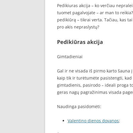
Pedikiuras akcija – ko verčiau nepralei
tuomet pagalvojate – ar man to reikia? 
pedikiūrą – tikrai verta. Tačiau, kas ta
pro akis nepraslystų?
Pedikiūras akcija
Gimtadieniai
Gal ir ne visada iš pirmo karto šauna į
kaip tik ir turėtumėte pasistengti, kad
gimtadienis, pasirodo – ideali proga t
geras nagų pagražinimas visada pager
Naudinga pasidomėti:
Valentino dienos dovanos
;