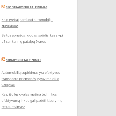
SEO STRAIPSNIU TALPINIMAS
Kaip greitai parduoti automobilį –
supirkimas
Baltos apnašos, juodas įspūdis: kas slypi
už sanitarinių patalpų švaros
STRAIPSNIU TALPINIMAS
Automobilių supirkimas yra efektyvus
transporto priemonės gyvavimo ciklo
valdyme
Kaip išdilęs ovalas mažina technikos
efektyvumą ir kuo gali padėti kiaurymių
restauravimas?