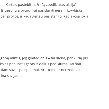
sti. Kartais pastebite užrašą „pedikiuras akcija“,
Iš tiesų, yra progų, kai pasidaryti gerą ir kokybišką
i per progos, ir kada geriau pasistengti, kad akcija jokia
 galvą mintis, jog gimtadienis – tai diena, per kurią jūs
 kojas papuoštų geras ir dailus pedikiuras. Tai štai
okiam savęs palepinimui. Ar akcija, ar normali kaina –
ina savijautą.