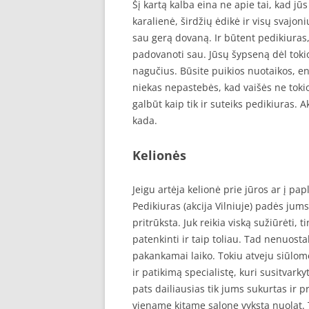
Šį kartą kalba eina ne apie tai, kad jūs
karalienė, širdžių ėdikė ir visų svajoni
sau gerą dovaną. Ir būtent pedikiuras, 
padovanoti sau. Jūsų šypseną dėl tok
nagučius. Būsite puikios nuotaikos, ene
niekas nepastebės, kad vaišės ne tokio
galbūt kaip tik ir suteiks pedikiuras. A
kada.
Kelionės
Jeigu artėja kelionė prie jūros ar į pa
Pedikiuras (akcija Vilniuje) padės jums
pritrūksta. Juk reikia viską sužiūrėti, 
patenkinti ir taip toliau. Tad nenuost
pakankamai laiko. Tokiu atveju siūlome
ir patikimą specialistę, kuri susitvark
pats dailiausias tik jums sukurtas ir 
viename kitame salone vyksta nuolat. T