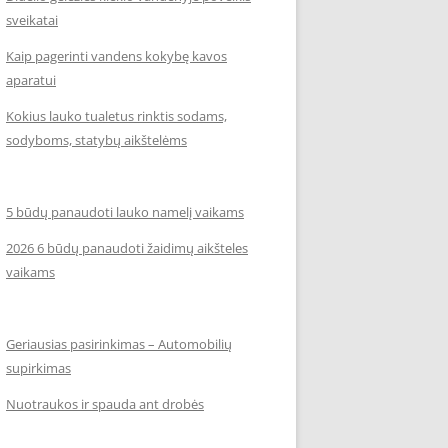
sveikatai
Kaip pagerinti vandens kokybę kavos
aparatui
Kokius lauko tualetus rinktis sodams,
sodyboms, statybų aikštelėms
5 būdų panaudoti lauko namelį vaikams
2026 6 būdų panaudoti žaidimų aikšteles
vaikams
Geriausias pasirinkimas – Automobilių
supirkimas
Nuotraukos ir spauda ant drobės