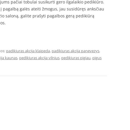
jums pačiai tobulai susikurti gero ilgalaikio pedikiūro.
 į pagalbą galės ateiti žmogus, jau susidūręs anksčiau
ožio saloną, galite prašyti pagalbos gerą pedikiūrą
os.
os:
padikiuras akcija klaipeda
,
padikiuras akcija panevezys
,
ija kaunas
,
pedikiuras akcija vilnius
,
pedikiuras pigiau
,
pigus