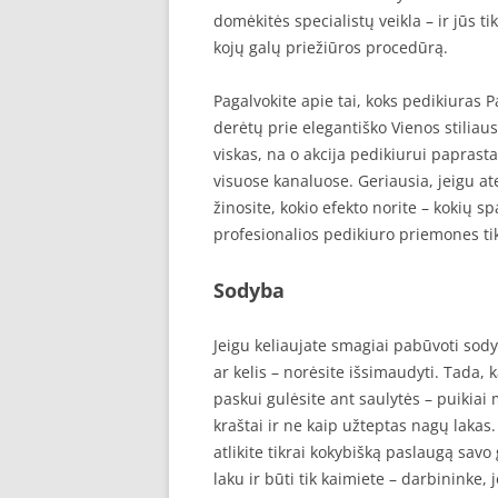
domėkitės specialistų veikla – ir jūs tik
kojų galų priežiūros procedūrą.
Pagalvokite apie tai, koks pedikiuras P
derėtų prie elegantiško Vienos stiliaus
viskas, na o akcija pedikiurui paprast
visuose kanaluose. Geriausia, jeigu a
žinosite, kokio efekto norite – kokių sp
profesionalios pedikiuro priemones tik
Sodyba
Jeigu keliaujate smagiai pabūvoti sodyb
ar kelis – norėsite išsimaudyti. Tada,
paskui gulėsite ant saulytės – puikiai
kraštai ir ne kaip užteptas nagų lakas.
atlikite tikrai kokybišką paslaugą savo
laku ir būti tik kaimiete – darbininke, 