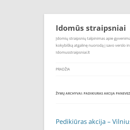
Pereiti
prie
turinio
Idomūs straipsniai
Įdomių straipsnių talpinimas apie gyvenimą,
kokybišką atgalinę nuorodą į savo verslo int
Idomusstraipsniai.lt
PRADŽIA
ŽYMŲ ARCHYVAI:
PADIKIURAS AKCIJA PANEVE
Pedikiūras akcija – Vilni