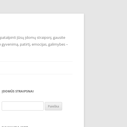
atalpinti Jūsų įdomų straipsnį, gausite
e gyvenimą, patirtį, emocijas, galimybes –
ĮDOMŪS STRAIPSNAI
Ieškoti: