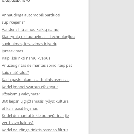
NAUJAUSIA INFO
Ar naudinga automobilį parduoti
supirkėjams?
Vandens filtrai nuo kalkių namui
Kiaurymių restauravimas – technologijos:
suvirinimas, frezavimas ir įvorių
įpresavimas
Kaip išsirinkti namų kvapus
Ar užaugintas deimantas spindi taip pat
kaip natūralus?
Kada pasirenkamas atbulinis osmosas
Kodėl įmonei svarbus efektyvus
užsakymų valdymas?
360 laipsnių grįžtamasis ryšys: kultūra,
etika ir pasitikėjimas
Kodėl deimantai tokie brangūs ir ar jie
verti savo kainos?
Kodėl naudinga rinktis osmoso filtrus