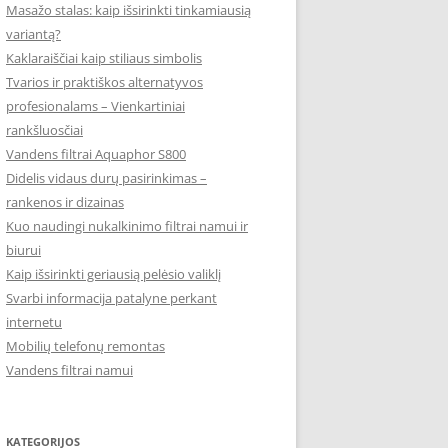
Masažo stalas: kaip išsirinkti tinkamiausią
variantą?
Kaklaraiščiai kaip stiliaus simbolis
Tvarios ir praktiškos alternatyvos
profesionalams – Vienkartiniai
rankšluosčiai
Vandens filtrai Aquaphor S800
Didelis vidaus durų pasirinkimas –
rankenos ir dizainas
Kuo naudingi nukalkinimo filtrai namui ir
biurui
Kaip išsirinkti geriausią pelėsio valiklį
Svarbi informacija patalyne perkant
internetu
Mobilių telefonų remontas
Vandens filtrai namui
KATEGORIJOS