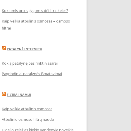
Kokiomis oro sąlygomis dėti trinkeles?
Kaip veikia atbulinis osmosas – osmoso
filtrai
PATALYNĖ INTERNETU
Kokią patalynę pasirinkti vasarai
Pagrindiniai patalynės išmatavimai
FILTRAI NAMUI
Kaip veikia atbulinis osmosas
Atbulinio osmoso filtrų nauda
Didelio geležies kiekio vandenyje poveikis