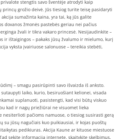
 privalote stengtis savo šventėje atrodyti kaip
ų princų grožio deivė. Jūs tiesiog turite teisę pasidaryti
akcija sumažinta kaina, yra tai, ką jūs galite
ios dovanos žmonės pastebės geriau nei pačius
rginga žvali ir tikra vakaro princesė. Nesijaudinkite –
s ir ištaigingos – pakaks jūsų žvalumo ir mielumo, kurį
kcija vyksta įvairiuose salonuose – tereikia stebėti,
plūdimį – smagu pasirūpinti savo išvaizda iš anksto.
 sutaupyti laiko, kurio, besiruošiant kelionei, visada
tinkamai suplanuoti, pasistengti, kad visi būtų viskuo
abu kad ir nagų priežiūrai ne visuomet lieka
 nesiterlioti pačioms namuose, o tiesiog susirasti gerą
ytų su jūsų nagučiais kuo puikiausiai, ir kojas puoštų
pritaikytas pedikiuras. Akcija Kaune ar kituose miestuose
ad sekite informaciją internete, skaitykite skelbimus,