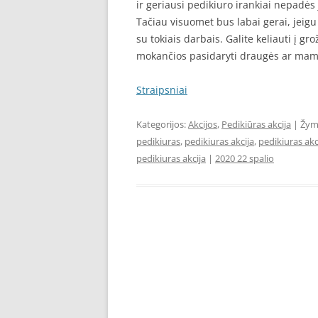
ir geriausi pedikiuro irankiai nepadės 
Tačiau visuomet bus labai gerai, jeigu
su tokiais darbais. Galite keliauti į gr
mokančios pasidaryti draugės ar mam
Straipsniai
Kategorijos:
Akcijos
,
Pedikiūras akcija
| Žym
pedikiuras
,
pedikiuras akcija
,
pedikiuras akc
pedikiuras akcija
|
2020 22 spalio