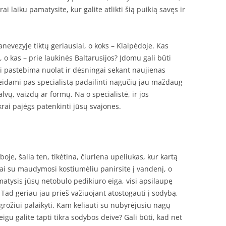
rai laiku pamatysite, kur galite atlikti šią puikią savęs ir
anevezyje tiktų geriausiai, o koks – Klaipėdoje. Kas
, o kas – prie laukinės Baltarusijos? Įdomu gali būti
ai pastebima nuolat ir dėsningai sekant naujienas
teidami pas specialistą padailinti nagučių jau maždaug
alvų, vaizdų ar formų. Na o specialistė, ir jos
rai pajėgs patenkinti jūsų svajones.
oje, šalia ten, tikėtina, čiurlena upeliukas, kur kartą
 kai su maudymosi kostiumėliu panirsite į vandenį, o
 matysis jūsų netobulo pedikiuro eiga, visi apsilaupę
 Tad geriau jau prieš važiuojant atostogauti į sodybą,
 grožiui palaikyti. Kam keliauti su nubyrėjusiu nagų
jeigu galite tapti tikra sodybos deive? Gali būti, kad net