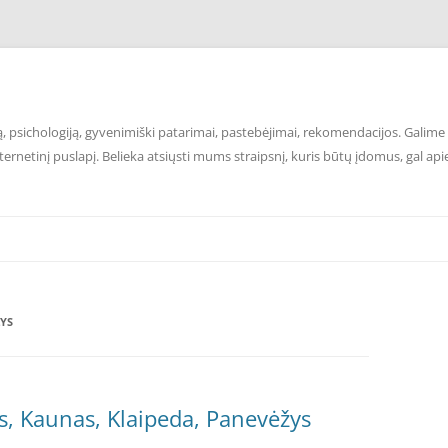
 psichologiją, gyvenimiški patarimai, pastebėjimai, rekomendacijos. Galime p
ernetinį puslapį. Belieka atsiųsti mums straipsnį, kuris būtų įdomus, gal api
ZYS
us, Kaunas, Klaipeda, Panevėžys